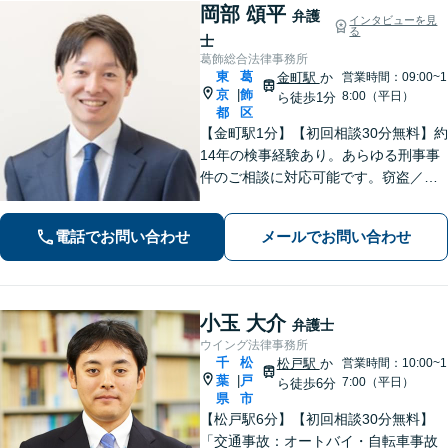
岡部 頌平
弁護
インタビューを見
る
士
葛飾総合法律事務所
東
葛
金町駅
か
営業時間：09:00~1
京
飾
|
8:00（平日）
ら徒歩1分
都
区
【金町駅1分】【初回相談30分無料】約
14年の検事経験あり。あらゆる刑事事
件のご相談に対応可能です。窃盗／詐
欺／性犯罪など、ご家族の逮捕や在宅
事件は早急にご相談ください。【相続
電話でお問い合わせ
メールでお問い合わせ
事件もお任せください】遺産分割協
議・調停／遺留分／遺言書作成など幅
広く対応
小玉 大介
弁護士
ウイング法律事務所
千
松
松戸駅
か
営業時間：10:00~1
葉
戸
|
7:00（平日）
ら徒歩6分
県
市
【松戸駅6分】【初回相談30分無料】
「交通事故：オートバイ・自転車事故