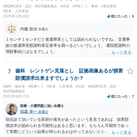
#慰謝料請求・訴訟
#説明義務違反
#示談
#手術ミス・事故
#美容整形
#患者・入所者側
2025年1月10日
役にたった
5
内藤 政信
弁護士
１センチ１センチだと後遺障害としては認められないですね。 交通事
故の後遺障害慰謝料算定基準を調べるといいでしょう。 通院慰謝料の
増額事由にはなるでしょう。
7
歯科 レントゲン見落とし 証拠画像あるが損害
賠償請求出来ますでしょうか？
#歯科・歯医者
#医療ミス
#患者・入所者側
#示談
#慰謝料請求・訴訟
#説明義務違反
2022年4月17日
役にたった
7
医療・介護問題に強い弁護士
稲森 幸一
弁護士
現在診て頂いている医師が過失があったという意見であれば、損害賠
償請求が認められる可能性はあると思います。もちろん可能性であっ
て実際にどういう結果が得られるかはやってみないと分かりません