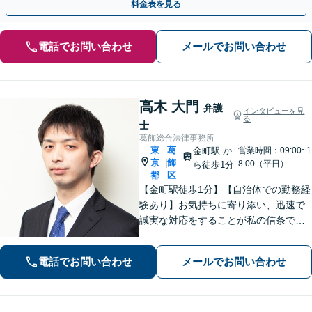
料金表を見る
電話でお問い合わせ
メールでお問い合わせ
高木 大門
弁護
インタビューを見
る
士
葛飾総合法律事務所
東
葛
金町駅
か
営業時間：09:00~1
京
飾
|
8:00（平日）
ら徒歩1分
都
区
【金町駅徒歩1分】【自治体での勤務経
験あり】お気持ちに寄り添い、迅速で
誠実な対応をすることが私の信条で
す。ご依頼者のニーズに的確にお応え
し、最高のリーガルサービスをご提供
電話でお問い合わせ
メールでお問い合わせ
します。お気軽にご相談ください【初
回面談30分無料】【平日夜間対応可】