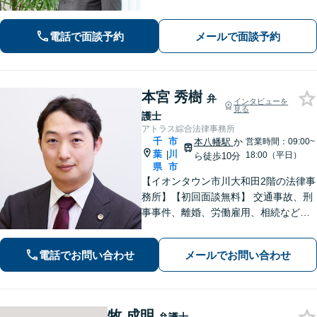
指します。【相続・遺言】FP資格保
持。相続トラブルのみならず税金・登
電話で面談予約
メールで面談予約
記まで対応【マンション管理士】
本宮 秀樹
弁
インタビューを
見る
護士
アトラス綜合法律事務所
千
市
本八幡駅
か
営業時間：09:00~
葉
川
|
18:00（平日）
ら徒歩10分
県
市
【イオンタウン市川大和田2階の法律事
務所】【初回面談無料】 交通事故、刑
事事件、離婚、労働雇用、相続などの
トラブルはご相談ください。 【弁護士
経験15年以上】依頼者様に寄り添い、
電話でお問い合わせ
メールでお問い合わせ
解決へと導きます【電話相談可】【本
八幡駅9分】
牧 成明