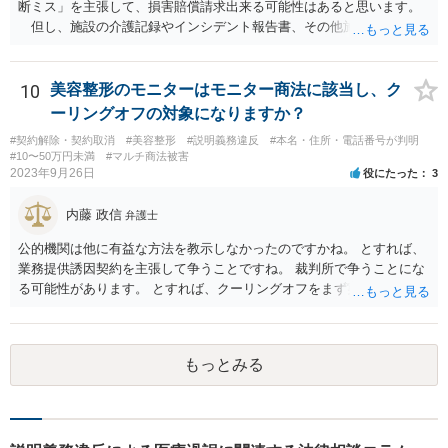
断ミス」を主張して、損害賠償請求出来る可能性はあると思います。
但し、施設の介護記録やインシデント報告書、その他施設内で作成
された誤飲事故に関する資料、搬送先の病院の医療記録、救急搬送さ
れているのであれば消防の記録等を調査してみなければ、裁判で勝て
る可能性があるかどうかまでは判断できません。これはどの介護事
10
美容整形のモニターはモニター商法に該当し、ク
故・医療事故でも同様です。 一度弁護士にご相談の上、まずは調査
ーリングオフの対象になりますか？
事件として依頼された方が良いと思います。
#契約解除・契約取消
#美容整形
#説明義務違反
#本名・住所・電話番号が判明
#10〜50万円未満
#マルチ商法被害
2023年9月26日
役にたった
3
内藤 政信
弁護士
公的機関は他に有益な方法を教示しなかったのですかね。 とすれば、
業務提供誘因契約を主張して争うことですね。 裁判所で争うことにな
る可能性があります。 とすれば、クーリングオフをまず実行すること
です。
もっとみる