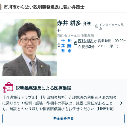
市川市から近い説明義務違反に強い弁護士
赤井 耕多
弁護
インタビューを見
る
士
西船橋ゴール法律事務所
千
船
西船橋駅
か
営業時間：09:00~
葉
橋
|
20:00（平日）
ら徒歩3分
県
市
説明義務違反による医療過誤
【介護施設トラブル】【初回相談無料】介護施設の利用者さまの相談
に乗ります！転倒・誤嚥・徘徊中の事故は、施設に責任があること
も。施設とのやり取りや損害賠償請求もお任せください【LINE対応
可】【夜間・休日面談可】【西船橋駅3分】
料金表を見る