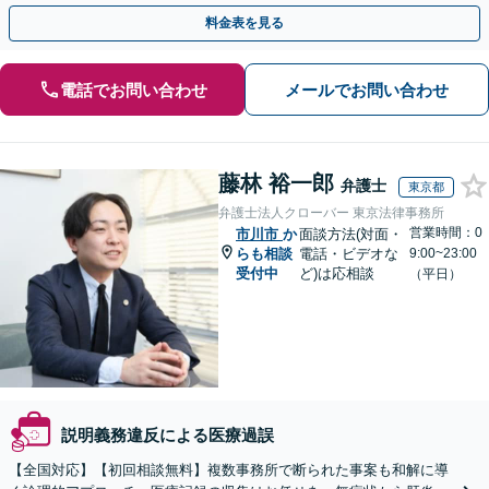
可】【夜間・休日面談可】【関東エリア対応】
料金表を見る
電話でお問い合わせ
メールでお問い合わせ
藤林 裕一郎
弁護士
東京都
弁護士法人クローバー 東京法律事務所
営業時間：0
市川市
か
面談方法(対面・
らも相談
電話・ビデオな
9:00~23:00
受付中
ど)は応相談
（平日）
説明義務違反による医療過誤
【全国対応】【初回相談無料】複数事務所で断られた事案も和解に導