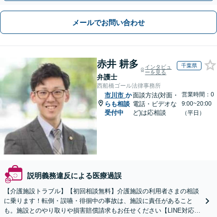
メールでお問い合わせ
赤井 耕多
千葉県
インタビュ
ーを見る
弁護士
西船橋ゴール法律事務所
営業時間：0
市川市
か
面談方法(対面・
らも相談
電話・ビデオな
9:00~20:00
受付中
ど)は応相談
（平日）
説明義務違反による医療過誤
【介護施設トラブル】【初回相談無料】介護施設の利用者さまの相談
に乗ります！転倒・誤嚥・徘徊中の事故は、施設に責任があること
も。施設とのやり取りや損害賠償請求もお任せください【LINE対応