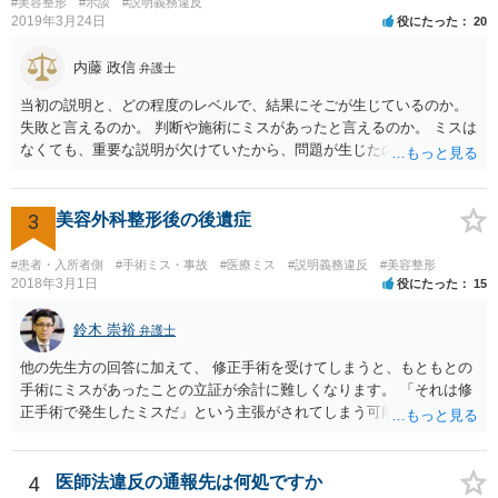
#美容整形
#示談
#説明義務違反
2019年3月24日
役にたった
20
内藤 政信
弁護士
当初の説明と、どの程度のレベルで、結果にそごが生じているのか。
失敗と言えるのか。 判断や施術にミスがあったと言えるのか。 ミスは
なくても、重要な説明が欠けていたから、問題が生じたのか。 美容整
形にある程度通じてる弁護士を探せるかどうか。
3
美容外科整形後の後遺症
#患者・入所者側
#手術ミス・事故
#医療ミス
#説明義務違反
#美容整形
2018年3月1日
役にたった
15
鈴木 崇裕
弁護士
他の先生方の回答に加えて、 修正手術を受けてしまうと、もともとの
手術にミスがあったことの立証が余計に難しくなります。 「それは修
正手術で発生したミスだ」という主張がされてしまう可能性があるか
らです。 心身の苦痛はあるでしょうけれども、損害賠償請求などをご
検討なさっているのであれば、修正手術を受けるまえに弁護士に相談
して対応を決めることを強くお勧めいたします。
4
医師法違反の通報先は何処ですか