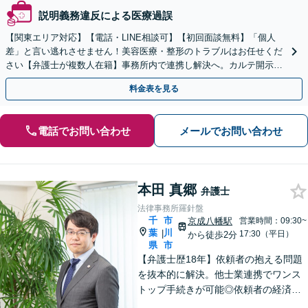
説明義務違反による医療過誤
【関東エリア対応】【電話・LINE相談可】【初回面談無料】「個人
差」と言い逃れさせません！美容医療・整形のトラブルはお任せくだ
さい【弁護士が複数人在籍】事務所内で連携し解決へ。カルテ開示や
返金・賠償請求をサポートいたします【休日夜間面談可】
料金表を見る
電話でお問い合わせ
メールでお問い合わせ
本田 真郷
弁護士
法律事務所羅針盤
千
市
京成八幡駅
営業時間：09:30~
葉
川
|
17:30（平日）
から徒歩2分
県
市
【弁護士歴18年】依頼者の抱える問題
を抜本的に解決。他士業連携でワンス
トップ手続きが可能◎依頼者の経済
的・時間的負担を抑え、早期解決を目