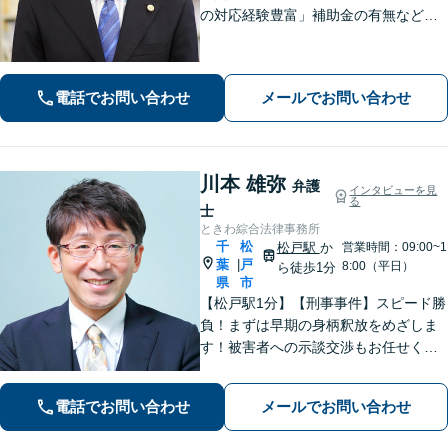
の対応経験豊富」補助金の有無など、
各種支援制度のご案内を含めた包括的
なサポート「借金問題：投資詐欺・副
業詐欺による被害など、複雑な事情を
電話でお問い合わせ
メールでお問い合わせ
抱えた借金問題について豊富な解決実
績あり」
川本 雄弥
弁護
インタビューを見
る
士
ときわ綜合法律事務所
千
松
松戸駅
か
営業時間：09:00~1
葉
戸
|
8:00（平日）
ら徒歩1分
県
市
【松戸駅1分】【刑事事件】スピード勝
負！まずは早期の身柄釈放をめざしま
す！被害者への示談交渉もお任せくだ
さい。【離婚問題】「お金」「子ど
も」で悩んでいませんか？証拠の集め
電話でお問い合わせ
メールでお問い合わせ
方や交渉の進め方には自信がありま
す。調停もお任せください。