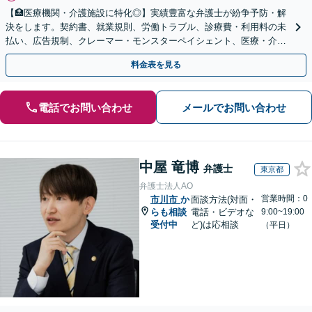
【🏥医療機関・介護施設に特化◎】実績豊富な弁護士が紛争予防・解
決をします。契約書、就業規則、労働トラブル、診療費・利用料の未
払い、広告規制、クレーマー・モンスターペイシェント、医療・介護
事故などに対応【顧問契約あり】
料金表を見る
電話でお問い合わせ
メールでお問い合わせ
中屋 竜博
弁護士
東京都
弁護士法人AO
営業時間：0
市川市
か
面談方法(対面・
らも相談
電話・ビデオな
9:00~19:00
受付中
ど)は応相談
（平日）