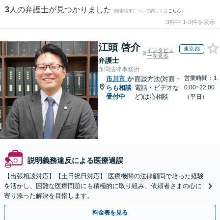
3
人の弁護士が見つかりました
(検索結果について詳しくは
こちら
)
3件中 1-3件を表示
江頭 啓介
東京都
インタビュ
ーを見る
弁護士
永岡法律事務所
営業時間：1
市川市
か
面談方法(対面・
らも相談
電話・ビデオな
0:00~22:00
受付中
ど)は応相談
（平日）
説明義務違反による医療過誤
【出張相談対応】【土日祝日対応】 医療機関の法律顧問で培った経験
を活かし、困難な医療問題にも積極的に取り組み、依頼者さまの心に
寄り添った解決を目指します。
料金表を見る