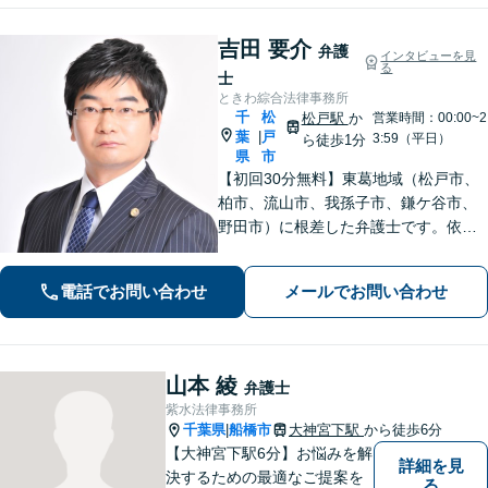
吉田 要介
弁護
インタビューを見
る
士
ときわ綜合法律事務所
千
松
松戸駅
か
営業時間：00:00~2
葉
戸
|
3:59（平日）
ら徒歩1分
県
市
【初回30分無料】東葛地域（松戸市、
柏市、流山市、我孫子市、鎌ケ谷市、
野田市）に根差した弁護士です。依頼
者のご意向を確認の上、徹底して案件
の解決に当たります。離婚・交通事
電話でお問い合わせ
メールでお問い合わせ
故・債務整理をはじめとする諸問題に
お困りの際はまずはご相談下さい。
山本 綾
弁護士
紫水法律事務所
千葉県
船橋市
大神宮下駅
から徒歩6分
|
【大神宮下駅6分】お悩みを解
詳細を見
決するための最適なご提案を
る