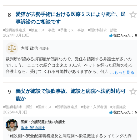
が。 損害としては、その過失によって生じた症状の治療にかかった治
療費や精神的苦痛を受けた分の慰謝料や仕事に影響があれば休業損害
などが考えられます。 頑張ってください。
8
愛猫が去勢手術における医療ミスにより死亡、民
事訴訟のご相談です
#説明義務違反
#検査ミス・事故
#手術ミス・事故
#慰謝料請求・訴訟
2024年3月13日
役にたった
6
内藤 政信
弁護士
裁判所が認める損害額が低調なので、受任を躊躇する弁護士が多いの
でしょう。 ここでの紹介は出来ませんが、ペットを飼った経験のある
弁護士なら、受けて くれる可能性がありますから、何人か問い合わせ
してみることになるでしょう。
9
義父が施設で誤飲事故、施設と病院へ法的対応可
能か
#慰謝料請求・訴訟
#医療ミス
#説明義務違反
#患者・入所者側
#介護施設
2026年4月3日
役にたった
5
医療・介護問題に強い弁護士
浜田 宏
弁護士
「施設側へ安全配慮義務違反と病院側へ緊急搬送するタイミングの判