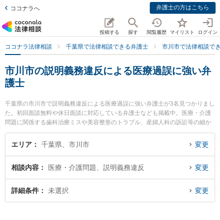
弁護士の方はこちら
ココナラへ
投稿する
探す
閲覧履歴
マイリスト
ログイン
ココナラ法律相談
千葉県で法律相談できる弁護士
市川市で法律相談で
市川市の説明義務違反による医療過誤に強い弁
護士
千葉県の市川市で説明義務違反による医療過誤に強い弁護士が3名見つかりまし
た。初回面談無料や休日面談に対応している弁護士なども掲載中。医療・介護
問題に関係する歯科治療ミスや美容整形のトラブル、産婦人科の訴訟等の細か
な分野での絞り込み検索もでき便利です。特に法律事務所羅針盤の本田 真郷弁
護士やアトラス綜合法律事務所の本宮 秀樹弁護士、市川妙典法律事務所の牧 成
エリア
千葉県、市川市
変更
明弁護士のプロフィール情報や弁護士費用、強みなどが注目されています。
『市川市で土日や夜間に発生した説明義務違反による医療過誤のトラブルを今
相談内容
医療・介護問題、説明義務違反
変更
すぐに弁護士に相談したい』『説明義務違反による医療過誤のトラブル解決の
実績豊富な近くの弁護士を検索したい』『初回相談無料で説明義務違反による
医療過誤を法律相談できる市川市内の弁護士に相談予約したい』などでお困り
詳細条件
未選択
変更
の相談者さんにおすすめです。