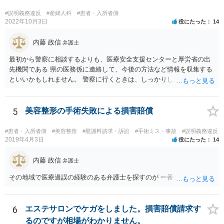
#説明義務違反
#産婦人科
#患者・入所者側
2022年10月3日
役にたった
14
内藤 政信
弁護士
最初から警察に相談するよりも、医療安全支援センターと厚労省の出
先機関である 県の医務係に連絡して、今後の方法など情報を収集する
といいかもしれません。 警察に行くときは、しっかりした被害届ある
いは告発状を作成、持参して、相談に行くといいでしょう。
5
美容整形の手術失敗による損害賠償
#患者・入所者側
#美容整形
#慰謝料請求・訴訟
#手術ミス・事故
#説明義務違反
2019年4月3日
役にたった
14
内藤 政信
弁護士
その地域で医療過誤の経験のある弁護士を探すのが 一番近道だね。
6
エステサロンでケガをしました。損害賠償請求す
るのですが相場がわかりません。