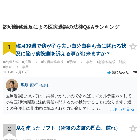
とって何が「最良の解決」な
のかをともに考えます。初回
相談30分無料、オンライン面
談、事前の予約で土日の面談
説明義務違反による医療過誤の法律Q&Aランキング
にも対応しております。
1
臨月39週で我が子を失い自分自身も命に関わる状
況に陥り病院側を訴える事が出来ますか？
#産婦人科
#投薬ミス
#説明義務違反
#手術ミス・事故
#慰謝料請求・訴訟
#検査ミス・事故
2019年9月16日
役にたった
28
馬場 龍行
弁護士
医療過誤については，納得いかないのであればまずカルテ開示をして
から医師や病院に法的責任を問えるのか検討することになります。近
くの弁護士に具体的に相談された方が良いでしょう。
2
糸を使ったリフト（術後の皮膚の凹凸、腫れ）