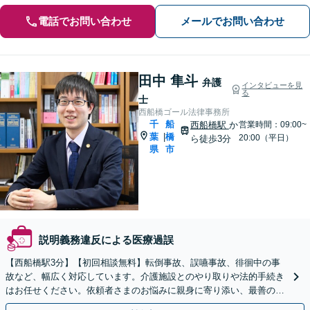
電話でお問い合わせ
メールでお問い合わせ
田中 隼斗
弁護
インタビューを見
る
士
西船橋ゴール法律事務所
千
船
西船橋駅
か
営業時間：09:00~
葉
橋
|
20:00（平日）
ら徒歩3分
県
市
説明義務違反による医療過誤
【西船橋駅3分】【初回相談無料】転倒事故、誤嚥事故、徘徊中の事
故など、幅広く対応しています。介護施設とのやり取りや法的手続き
はお任せください。依頼者さまのお悩みに親身に寄り添い、最善の結
果が得られるように尽力いたします。