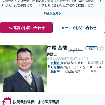
く論理的アプローチ。医療記録の収集はお任せを。無症状から肝炎、
肝がん、死亡事案まで、一人ひとりに合わせた方法をご提案します。
手続きの負担を減らし、権利を守ります。
料金表を見る
電話でお問い合わせ
メールでお問い合わせ
中尾 基哉
埼玉県
インタビュ
ーを見る
弁護士
弁護士法人法律事務所フォレスト
営業時間：0
市川市
か
面談方法(対面・
らも相談
電話・ビデオな
9:00~17:30
受付中
ど)は応相談
（平日）
説明義務違反による医療過誤