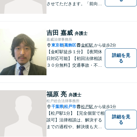
させてただきます。「前向き
に毎日を送れるようになっ
た」と思っていただけるよう
なサポートを目指して日々邁
進しております。
吉田 嘉威
弁護士
嘉威法律事務所
東京都
葛飾区
金町駅
から徒歩2分
|
【金町駅徒歩１分】【夜間休
詳細を見
日対応可能】【初回法律相談
る
３０分無料】交通事故・不動
産・事業者問題・借金でお困
りの方は是非一度ご相談くだ
さい。民事・企業法務の法律
事務所です。培ってきたスキ
福原 亮
弁護士
ルを生かした弁護活動を行い
松戸総合法律事務所
ます。
千葉県
松戸市
松戸駅
から徒歩1分
|
【松戸駅1分】【完全個室で相
詳細を見
談可】法律相談は、解決する
る
までの過程や、解決後も大切
だと考えています。依頼者に