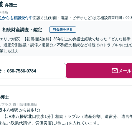
謙
弁護士
事務所
市
からも相談受付中
面談方法(対面・電話・ビデオなど)は応相談
営業時間：09:3
相続財産調査・鑑定
料金表を見る
エリア対応】【初回相談無料】35年以上の弁護士経験で培った「どんな相手
。遺産分割協議・調停／遺留分／不動産の相続など相続でのトラブルやはお
策にも注力
せ
メール
弁護士
プラス 市川法律事務所
本八幡駅
から徒歩1分
】【JR本八幡駅北口徒歩1分】相続トラブル（遺産分割、遺留分、遺言
未払い残業代請求、労働災害に特に力を入れています。