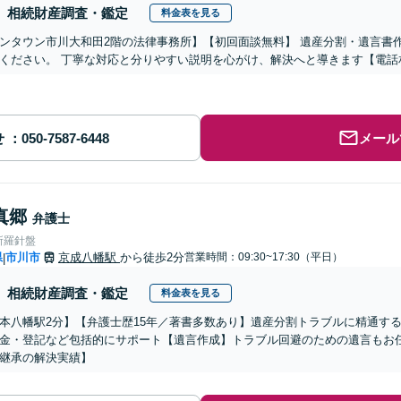
相続財産調査・鑑定
料金表を見る
ンタウン市川大和田2階の法律事務所】【初回面談無料】 遺産分割・遺言書
ください。 丁寧な対応と分りやすい説明を心がけ、解決へと導きます【電話
せ
メール
真郷
弁護士
所羅針盤
県
市川市
京成八幡駅
から徒歩2分
営業時間：09:30~17:30（平日）
|
相続財産調査・鑑定
料金表を見る
本八幡駅2分】【弁護士歴15年／著書多数あり】遺産分割トラブルに精通す
金・登記など包括的にサポート【遺言作成】トラブル回避のための遺言もお
継承の解決実績】