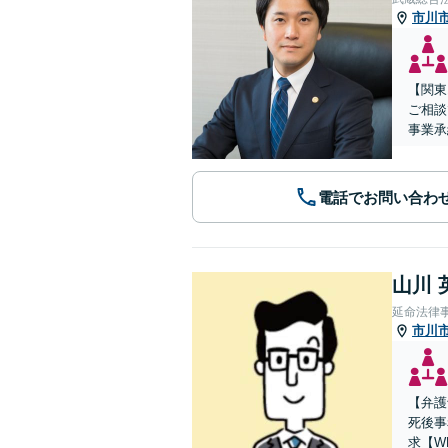
市川
【関東
ご相談
事業承
電話でお問い合わ
山川 
延命法律
市川
【弁護
死後事
求【W