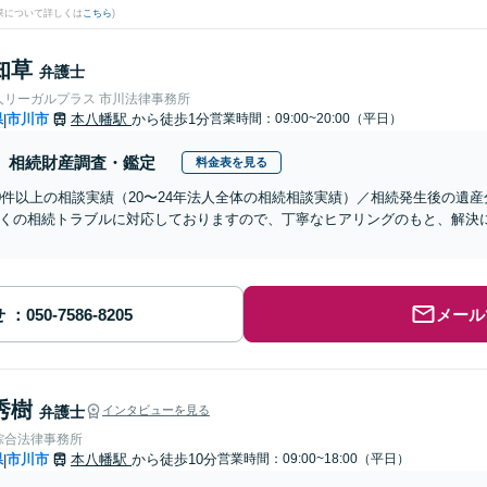
果について詳しくは
こちら
)
知草
弁護士
人リーガルプラス 市川法律事務所
県
市川市
本八幡駅
から徒歩1分
営業時間：09:00~20:00（平日）
|
相続財産調査・鑑定
料金表を見る
00件以上の相談実績（20〜24年法人全体の相続相談実績）／相続発生後の遺
くの相続トラブルに対応しておりますので、丁寧なヒアリングのもと、解決
せ
メール
秀樹
弁護士
インタビューを見る
綜合法律事務所
県
市川市
本八幡駅
から徒歩10分
営業時間：09:00~18:00（平日）
|