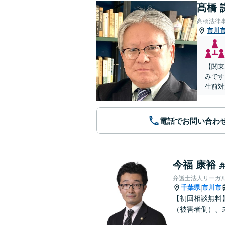
髙橋 
髙橋法律
市川
【関東
みです
生前対
電話でお問い合わ
今福 康裕
弁護士法人リーガル
千葉県
市川市
|
【初回相談無料
（被害者側）、