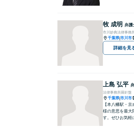
牧 成明
弁護
市川妙典法律事務
千葉県
市川市
|
詳細を見
上島 弘平
法律事務所羅針盤
千葉県
市川市
|
【本八幡駅・京
様の意思を最大
す。ぜひお気軽