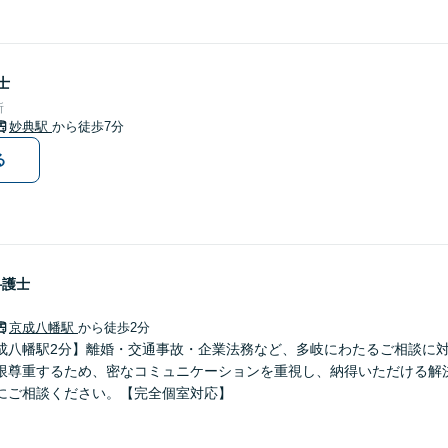
士
所
妙典駅
から徒歩7分
る
弁護士
京成八幡駅
から徒歩2分
成八幡駅2分】離婚・交通事故・企業法務など、多岐にわたるご相談に
限尊重するため、密なコミュニケーションを重視し、納得いただける解
にご相談ください。【完全個室対応】