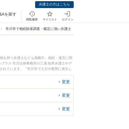
弁護士の方はこちら
&Aを探す
閲覧履歴
マイリスト
ログイン
市川市で相続財産調査・鑑定に強い弁護士
事例を持つ弁護士なども掲載中。相続・遺言に関
プラス 市川法律事務所の三浦 知草弁護士やア
目されています。『市川市で土日や夜間に発生し
士を検索したい』『初回相談無料で相続財産調
変更
変更
変更