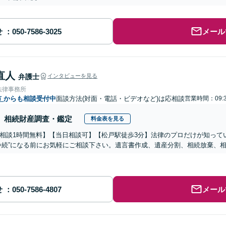
せ
メール
直人
弁護士
インタビューを見る
法律事務所
市
からも相談受付中
面談方法(対面・電話・ビデオなど)は応相談
営業時間：09:3
相続財産調査・鑑定
料金表を見る
相談1時間無料】【当日相談可】【松戸駅徒歩3分】法律のプロだけが知って
争続”になる前にお気軽にご相談下さい。遺言書作成、遺産分割、相続放棄、
せ
メール