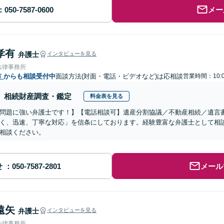
メー
孝有
弁護士
インタビューを見る
法律事務所
市
からも相談受付中
面談方法(対面・電話・ビデオなど)は応相談
営業時間：10:0
相続財産調査・鑑定
料金表を見る
問題に強い弁護士です！】【電話相談可】遺産分割協議／不動産相続／遺言
く、迅速、丁寧な対応」を信条にしております。経験豊富な弁護士として相
相談ください。
せ
メール
遠矢
弁護士
インタビューを見る
法律事務所