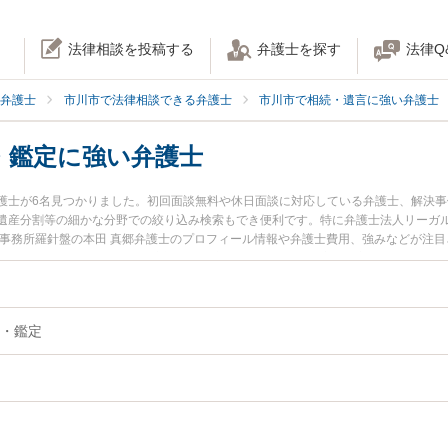
法律相談を投稿する
弁護士を探す
法律Q
弁護士
市川市で法律相談できる弁護士
市川市で相続・遺言に強い弁護士
・鑑定に強い弁護士
護士が6名見つかりました。初回面談無料や休日面談に対応している弁護士、解決
遺産分割等の細かな分野での絞り込み検索もでき便利です。特に弁護士法人リーガル
律事務所羅針盤の本田 真郷弁護士のプロフィール情報や弁護士費用、強みなどが注
護士に相談したい』『相続財産調査・鑑定のトラブル解決の実績豊富な近くの弁護
相談予約したい』などでお困りの相談者さんにおすすめです。
・鑑定