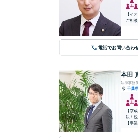
【イオ
ご相談
電話でお問い合わ
本田 
法律事務
千葉
【京成
決！税
【事業