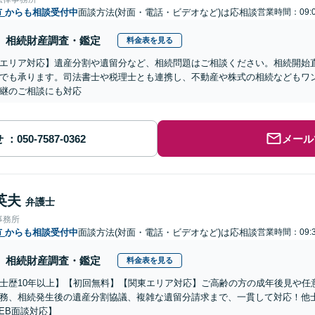
市
からも相談受付中
面談方法(対面・電話・ビデオなど)は応相談
営業時間：09:0
相続財産調査・鑑定
料金表を見る
エリア対応】遺産分割や遺留分など、相続問題はご相談ください。相続開始
でも承ります。司法書士や税理士とも連携し、不動産や株式の相続などもワ
継のご相談にも対応
せ
メール
英夫
弁護士
事務所
市
からも相談受付中
面談方法(対面・電話・ビデオなど)は応相談
営業時間：09:3
相続財産調査・鑑定
料金表を見る
士歴10年以上】【初回無料】【関東エリア対応】ご高齢の方の成年後見や任
務、相続発生後の遺産分割協議、複雑な遺留分請求まで、一貫して対応！他
EB面談対応】