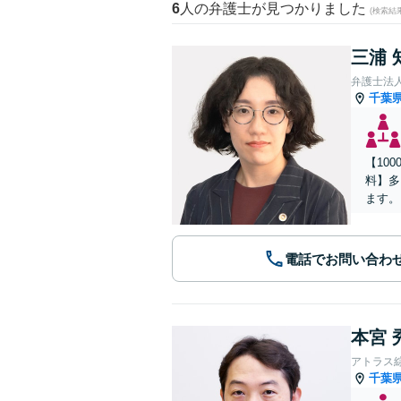
6
人の弁護士が見つかりました
(検索結
三浦 
弁護士法
千葉
【10
料】多
ます。
電話でお問い合わ
本宮 
アトラス
千葉