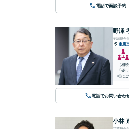
電話で面談予約
野澤 
至誠総合
市川
【相続
「優し
軽にご
電話でお問い合わ
小林 
武蔵総合