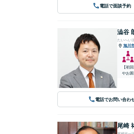
電話で面談予約
澁谷 
たいへい
旭川
【初回
やお困
電話でお問い合わ
尾崎 
尾崎祐一