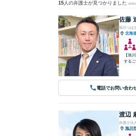
15
人の弁護士が見つかりました
(検索
佐藤 
旭川つば
北海
【旭川
するご
電話でお問い合わ
渡辺 
弁護士法
旭川