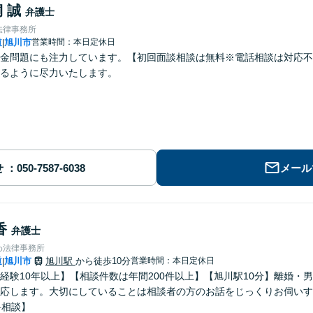
 誠
弁護士
法律事務所
道
旭川市
営業時間：本日定休日
|
金問題にも注力しています。【初回面談相談は無料※電話相談は対応不
るように尽力いたします。
せ
メール
香
弁護士
わ法律事務所
道
旭川市
旭川駅
から徒歩10分
営業時間：本日定休日
|
経験10年以上】【相談件数は年間200件以上】【旭川駅10分】離婚・
応します。大切にしていることは相談者の方のお話をじっくりお伺いす
料相談】