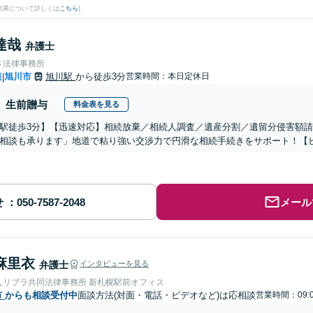
結果について詳しくは
こちら
)
達哉
弁護士
さ法律事務所
道
旭川市
旭川駅
から徒歩3分
営業時間：本日定休日
|
生前贈与
料金表を見る
駅徒歩3分】【迅速対応】相続放棄／相続人調査／遺産分割／遺留分侵害額
相談も承ります」地道で粘り強い交渉力で円滑な相続手続きをサポート！【
せ
メール
麻里衣
弁護士
インタビューを見る
人リブラ共同法律事務所 新札幌駅前オフィス
市
からも相談受付中
面談方法(対面・電話・ビデオなど)は応相談
営業時間：09: