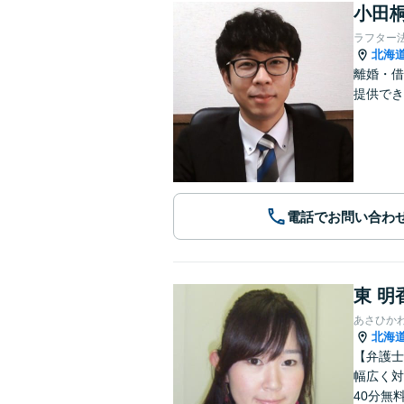
小田桐
ラフター
北海
離婚・借
提供でき
電話でお問い合わ
東 明
あさひか
北海
【弁護士
幅広く対
40分無