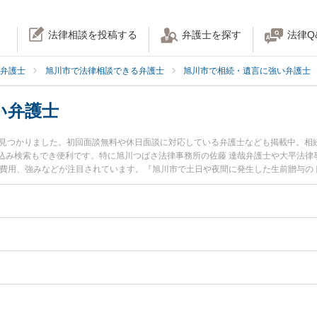
法律相談を投稿する
弁護士を探す
法律Q
弁護士
旭川市で法律相談できる弁護士
旭川市で相続・遺言に強い弁護士
い弁護士
名見つかりました。初回面談無料や休日面談に対応している弁護士なども掲載中。相
込み検索もでき便利です。特に旭川つばさ法律事務所の佐藤 達哉弁護士や大平法律
士費用、強みなどが注目されています。『旭川市で土日や夜間に発生した生前贈与の
士を検索したい』『初回相談無料で生前贈与を法律相談できる旭川市内の弁護士に