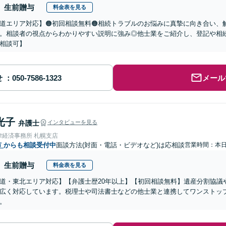
生前贈与
料金表を見る
道エリア対応】🟠初回相談無料🟠相続トラブルのお悩みに真摯に向き合い、解
。相談者の視点からわかりやすい説明に強み◎他士業をご紹介し、登記や相
相談可】
せ
メール
光子
弁護士
インタビューを見る
律経済事務所 札幌支店
市
からも相談受付中
面談方法(対面・電話・ビデオなど)は応相談
営業時間：本
生前贈与
料金表を見る
道・東北エリア対応】【弁護士歴20年以上】【初回相談無料】遺産分割協議
広く対応しています。税理士や司法書士などの他士業と連携してワンストッ
。