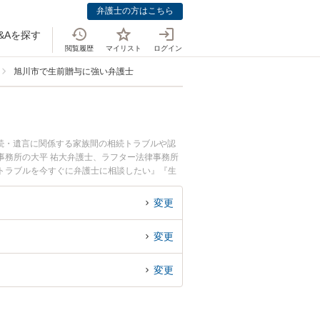
弁護士の方はこちら
&Aを探す
閲覧履歴
マイリスト
ログイン
旭川市で生前贈与に強い弁護士
続・遺言に関係する家族間の相続トラブルや認
事務所の大平 祐大弁護士、ラフター法律事務所
トラブルを今すぐに弁護士に相談したい』『生
相談予約したい』などでお困りの相談者さんにお
変更
変更
変更