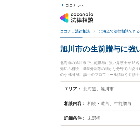
ココナラへ
ココナラ法律相談
北海道で法律相談できる
旭川市の生前贈与に強
北海道の旭川市で生前贈与に強い弁護士が15
知症の相続、遺産分割等の細かな分野での絞り
の小田桐 誠弁護士のプロフィール情報や弁護
前贈与のトラブル解決の実績豊富な近くの弁護
すすめです。
エリア
北海道、旭川市
相談内容
相続・遺言、生前贈与
詳細条件
未選択