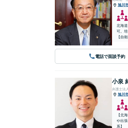
旭川
北海道
可。培
【自衛
電話で面談予約
小泉 
弁護士法
旭川
【北海
や出張
系】