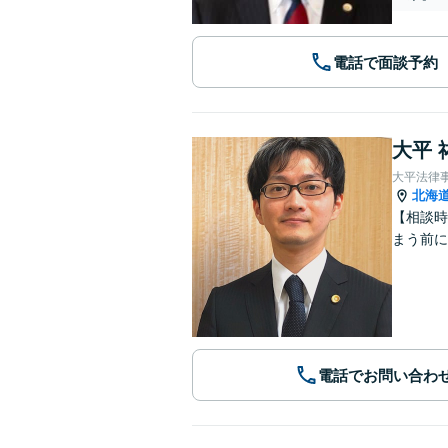
電話で面談予約
大平 
大平法律
北海
【相談時
まう前に
電話でお問い合わ