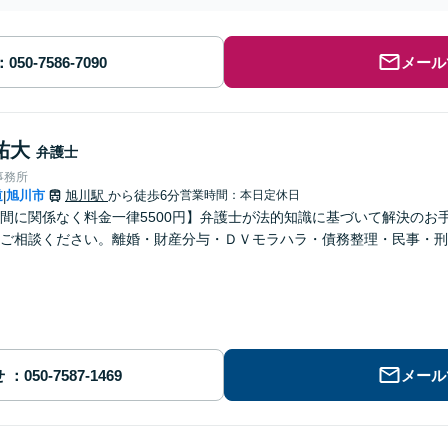
メール
祐大
弁護士
事務所
道
旭川市
旭川駅
から徒歩6分
営業時間：本日定休日
|
間に関係なく料金一律5500円】弁護士が法的知識に基づいて解決のお
ご相談ください。離婚・財産分与・ＤＶモラハラ・債務整理・民事・刑
せ
メール