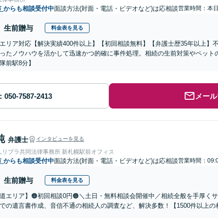
市
からも相談受付中
面談方法(対面・電話・ビデオなど)は応相談
営業時間：本
生前贈与
料金表を見る
エリア対応【解決実績400件以上】【初回相談無料】【弁護士歴35年以上】
ったノウハウを活かして迅速かつ的確に事件処理。相続の生前対策やペット
隊前駅8分】
メール
純
弁護士
インタビューを見る
人リブラ共同法律事務所 新札幌駅前オフィス
市
からも相談受付中
面談方法(対面・電話・ビデオなど)は応相談
営業時間：09:
生前贈与
料金表を見る
道エリア】🟠初回相談0円🟠＼土日・無料相談会開催中／相続全般を手厚く
での遺言書作成、音信不通の相続人の調査など、解決多数！【1500件以上