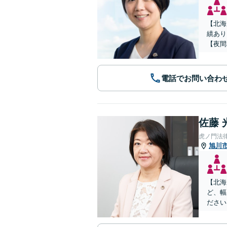
【北海
績あり
【夜間
電話でお問い合わ
佐藤 
虎ノ門法
旭川
【北海
ど、幅
ださい