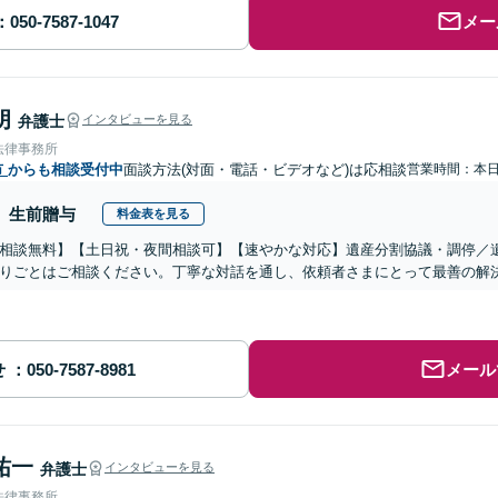
メー
朗
弁護士
インタビューを見る
法律事務所
市
からも相談受付中
面談方法(対面・電話・ビデオなど)は応相談
営業時間：本
生前贈与
料金表を見る
相談無料】【土日祝・夜間相談可】【速やかな対応】遺産分割協議・調停／
りごとはご相談ください。丁寧な対話を通し、依頼者さまにとって最善の解
せ
メール
祐一
弁護士
インタビューを見る
法律事務所