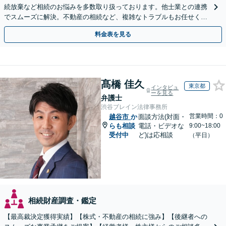
続放棄など相続のお悩みを多数取り扱っております。他士業との連携
でスムーズに解決。不動産の相続など、複雑なトラブルもお任せくだ
さい。【初回面談相談30分無料】
料金表を見る
髙橋 佳久
東京都
インタビュ
ーを見る
弁護士
渋谷ブレイン法律事務所
営業時間：0
越谷市
か
面談方法(対面・
らも相談
電話・ビデオな
9:00~18:00
受付中
ど)は応相談
（平日）
相続財産調査・鑑定
【最高裁決定獲得実績】【株式・不動産の相続に強み】【後継者への