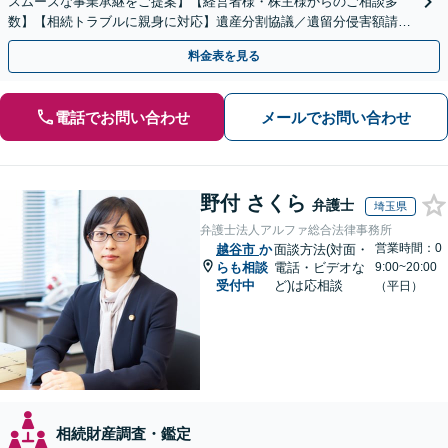
スムーズな事業承継をご提案】【経営者様・株主様からのご相談多
数】【相続トラブルに親身に対応】遺産分割協議／遺留分侵害額請求
／遺言書作成も丁寧に対応【40分相談無料】【渋谷駅3分】
料金表を見る
電話でお問い合わせ
メールでお問い合わせ
野付 さくら
弁護士
埼玉県
弁護士法人アルファ総合法律事務所
営業時間：0
越谷市
か
面談方法(対面・
らも相談
電話・ビデオな
9:00~20:00
受付中
ど)は応相談
（平日）
相続財産調査・鑑定