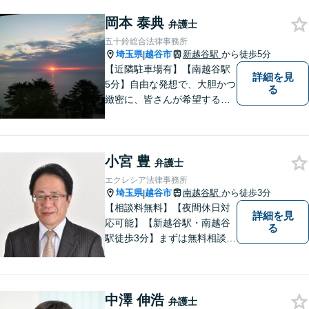
岡本 泰典
弁護士
五十鈴総合法律事務所
埼玉県
越谷市
新越谷駅
から徒歩5分
|
【近隣駐車場有】【南越谷駅
詳細を見
5分】自由な発想で、大胆かつ
る
緻密に、皆さんが希望する結
果に向けた、解決への道筋を
立てます。事件は病気と同じ
で、放置するほど解決が難し
小宮 豊
くなります。 お早めにご相談
弁護士
ください。
エクレシア法律事務所
埼玉県
越谷市
南越谷駅
から徒歩3分
|
【相談料無料】【夜間休日対
詳細を見
応可能】【新越谷駅・南越谷
る
駅徒歩3分】まずは無料相談
（離婚を除く）でじっくりと
お話をうかがいます。
中澤 伸浩
弁護士