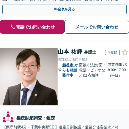
ん台駅より徒歩5分】
料金表を見る
電話でお問い合わせ
メールでお問い合わせ
山本 祐輝
弁護士
千葉県
佐野総合法律事務所
営業時間：0
越谷市
か
面談方法(対面・
らも相談
電話・ビデオな
9:00~17:00
受付中
ど)は応相談
（平日）
相続財産調査・鑑定
【県庁前駅4分・千葉中央駅5分】遺産分割協議／遺留分侵害請求／相