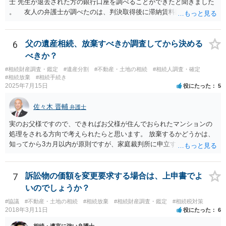
士 先生が退去された方の銀行口座を調べることができたと聞きました
。 友人の弁護士が調べたのは、判決取得後に滞納賃料回収のため
に、預金の有無及び残高の開示を求めたもので 判決を取るために、
預金の入出金履歴を調べたわけではありません。 残念ながら、事案
や目的も異なりますし、開示の内容も異なります。
6
父の遺産相続、放棄すべきか調査してから決める
べきか？
#相続財産調査・鑑定
#遺産分割
#不動産・土地の相続
#相続人調査・確定
#相続放棄
#相続手続き
2025年7月15日
役にたった
5
佐々木 晋輔
弁護士
実のお父様ですので、できればお父様が住んでおられたマンションの
処理をされる方向で考えられたらと思います。 放棄するかどうかは、
知ってから3カ月以内が原則ですが、家庭裁判所に申立すれば3カ月の
期間を伸長することができます。 その間に、財産の状況を調査して、
放棄するかどうか決めることができます。 銀行やサラ金が数年も放置
することはありませんので、数年後に借金が発見される可能性はほぼ
7
訴訟物の価額を変更要求する場合は、上申書でよ
ありません。 なお、私が扱った相続放棄を検討していた案件で、期間
いのでしょうか？
伸長して調査したところ、サラ金に対する過払金など相当な財産が見
#協議
#不動産・土地の相続
#相続放棄
#相続財産調査・鑑定
#相続税対策
つかったため相続したという事例がありました。
2018年3月11日
役にたった
6
相続・遺言に強い弁護士