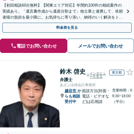
【初回相談60分無料】【関東エリア対応】年間約100件の相続案件の
実績あり。「遺言書作成から遺産分割まで」他士業と連携して、依頼
者様の負担を最小限に。お気持ちに寄り添い、納得のいく解決をトー
タル・サポート【当日・夜間（18時まで）の相談可】
料金表を見る
電話でお問い合わせ
メールでお問い合わせ
鈴木 啓史
東京都
インタビュ
ーを見る
弁護士
あざぶ法律会計事務所
営業時間：0
越谷市
か
面談方法(対面・
らも相談
電話・ビデオな
9:30~18:00
受付中
ど)は応相談
（平日）