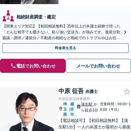
相続財産調査・鑑定
【関東エリア対応】【初回相談無料】35年以上の弁護士経験で培った
「どんな相手でも臆さない、粘り強い交渉力」が強みです。遺産分割
協議・調停／遺留分／不動産の相続など相続でのトラブルやはお任せ
ください。遺言書や生前贈与など生前対策にも注力
料金表を見る
電話でお問い合わせ
メールでお問い合わせ
中原 征吾
弁護士
中原征吾法律事務所
埼
越
蒲生駅
か
営業時間：09:00~1
玉
谷
|
8:00（平日）
ら徒歩1分
県
市
【電話相談可】【初回相談無料】【蒲
生駅1分】一人の弁護士が最初から最後