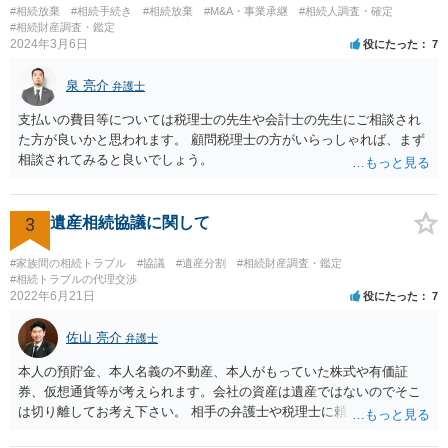
望に関する申出書」と共に提出することも考えられます。 ご質問：書
#相続放棄
#相続手続き
#相続放棄
#M&A・事業承継
#相続人調査・確定
いた方が良い事と書かない方が良い事 回答： お姉さんが申立書の「申
#相続財産調査・鑑定
2024年3月6日
役にたった
7
立ての趣旨」のところに書いている遺産の分け方に対して意見があれ
ば、まずそれを書くとよいです。 次に「申立ての理由」のところに、
泉 亮介
なぜ調停を申し立てたのか(例えば、あかささんと話合いが出来ない／
弁護士
決裂した、など)や亡くなった方・あかささん・お姉さん間の事情やい
支払いの費目等については税理士の先生や会計士の先生にご相談され
きさつなどが書かれていると思うので、あかささんから見てそれは違
た方が良いかと思われます。 顧問税理士の方がいらっしゃれば、まず
うと感じるところは、どのように違うのか、など書くとよいです。 そ
相談されてみると良いでしょう。
の他、お姉さんの申立書には書かれていないけど、どのように遺産を
分けるかを決めるについてあかささんが重要だと考える事情があれば
(例えば、○○のときにお姉さんは亡くなった方からお金を援助してもら
3
遺産相続協議に関して
った等)、それも書くとよいです。 書かない方が良いと思うことは、遺
産分割に関係ない(と思われる)いきさつを沢山盛り込むことだと考えま
#家族間の相続トラブル
#協議
#遺産分割
#相続財産調査・鑑定
す(あくまで遺産分割に関係することに留める方が、裁判所や調停委員
#相続トラブルの代理交渉
の方に事情を理解してもらいやすいと思います)。
2022年6月21日
役にたった
7
佐山 亮介
弁護士
本人の預貯金、本人名義の不動産、本人がもっていた株式や有価証
券、仮想通貨等が考えられます。会社の資産は遺産ではないのでそこ
は切り離してお考え下さい。 相手の弁護士や税理士に頼んでも守秘義
務を理由に断られる可能性が高いです。 資料は調停を起こしてから任