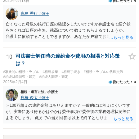
2025年6月18日
役にたった
4
高島 秀行
弁護士
亡くなった母親の銀行口座の確認をしたいのですが弁護士名で紹介状
をおくれば口座の有無、残高について教えてもらえるでしょうか。
弁護士に依頼することもできますが、あなたが戸籍でお母さんの相続
人であり、相続人本人であることなどを証明すれば、口座の有無や残
高は教えてくれると思います。 自分ではよくわからないということ
であれば、弁護士に相談し依頼されたら良いと思います。
10
司法書士解任時の違約金や費用の相場と対応策
は？
#家族間の相続トラブル
#相続放棄
#相続手続き
#相続トラブルの代理交渉
#相続財産調査・鑑定
#相続人調査・確定
2025年2月4日
役にたった
4
相続・遺言に強い弁護士
髙橋 俊太
弁護士
＞100万超えの違約金額はありえますか？ 一般的には考えにくいです
が、実際にあり得るかは否かは委任事項や委任後の業務処理状況等に
よるでしょう。 此方での当方回答は以上で終了となりますが、参考に
なりましたら幸いです。