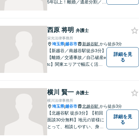
5年以上！離婚／遺産分割／刑
事事件で多数の実績あり！一
人でも多くの方に感謝してい
ただけるよう、誠心誠意取り
西原 将明
組みます。お困りごとはお気
弁護士
軽にご相談ください！【法テ
栄光法律事務所
ラス歓迎】
埼玉県
越谷市
新越谷駅
から徒歩3分
|
【新越谷／南越谷駅徒歩3分】
詳細を見
【離婚／交通事故／自己破産e
る
tc】関東エリアで幅広く活躍
する弁護士。依頼者様に寄り
添い、納得のいく解決を目指
します。完全個室／バリアフ
横川 賢一
リーで安心して相談いただけ
弁護士
ます。お気軽にご相談くださ
横川法律事務所
い。
埼玉県
越谷市
北越谷駅
から徒歩3分
|
【北越谷駅 徒歩3分】【初回
詳細を見
面談30分無料】地元の皆様に
る
とって、相談しやすい、身近
な法律事務所を目指しており