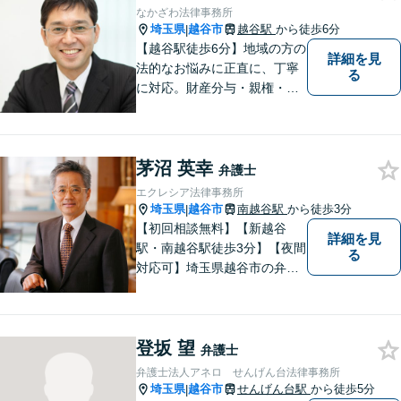
なかざわ法律事務所
埼玉県
越谷市
越谷駅
から徒歩6分
|
【越谷駅徒歩6分】地域の方の
詳細を見
法的なお悩みに正直に、丁寧
る
に対応。財産分与・親権・養
育費・不倫/不貞の慰謝料・個
人/会社/事業の借金・交通事故
の慰謝料/損賠賠償請求など身
茅沼 英幸
近なお困りごとはお気軽にご
弁護士
相談ください。
エクレシア法律事務所
埼玉県
越谷市
南越谷駅
から徒歩3分
|
【初回相談無料】【新越谷
詳細を見
駅・南越谷駅徒歩3分】【夜間
る
対応可】埼玉県越谷市の弁護
士です。
登坂 望
弁護士
弁護士法人アネロ せんげん台法律事務所
埼玉県
越谷市
せんげん台駅
から徒歩5分
|