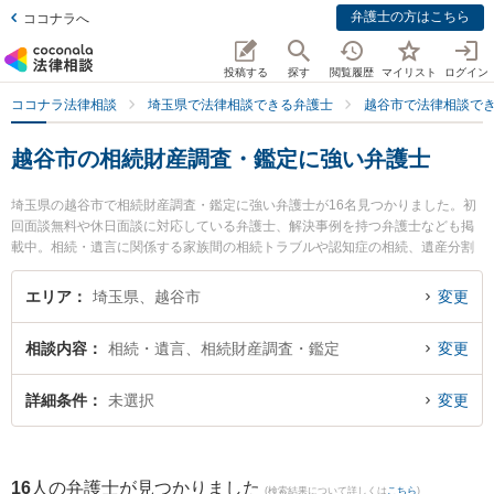
弁護士の方はこちら
ココナラへ
投稿する
探す
閲覧履歴
マイリスト
ログイン
ココナラ法律相談
埼玉県で法律相談できる弁護士
越谷市で法律相談で
越谷市の相続財産調査・鑑定に強い弁護士
埼玉県の越谷市で相続財産調査・鑑定に強い弁護士が16名見つかりました。初
回面談無料や休日面談に対応している弁護士、解決事例を持つ弁護士なども掲
載中。相続・遺言に関係する家族間の相続トラブルや認知症の相続、遺産分割
等の細かな分野での絞り込み検索もでき便利です。特に弁護士法人アネロ せ
んげん台法律事務所の廣部 俊介弁護士やベリーベスト法律事務所 越谷オフィス
エリア
埼玉県、越谷市
変更
の藤井 伸一郎弁護士、弁護士法人アネロ せんげん台法律事務所の太田 恭平弁
護士のプロフィール情報や弁護士費用、強みなどが注目されています。『越谷
相談内容
相続・遺言、相続財産調査・鑑定
変更
市で土日や夜間に発生した相続財産調査・鑑定のトラブルを今すぐに弁護士に
相談したい』『相続財産調査・鑑定のトラブル解決の実績豊富な近くの弁護士
を検索したい』『初回相談無料で相続財産調査・鑑定を法律相談できる越谷市
詳細条件
未選択
変更
内の弁護士に相談予約したい』などでお困りの相談者さんにおすすめです。
16
人の弁護士が見つかりました
(検索結果について詳しくは
こちら
)