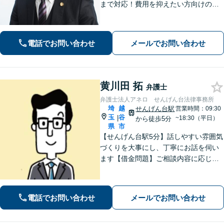
まで対応！費用を抑えたい方向けのバ
ックアッププランもあり。離婚・男女
問題／借金・債務整理／刑事事件など
【地域密着型の事務所】【休日・夜間
電話でお問い合わせ
メールでお問い合わせ
面談可能】
黄川田 拓
弁護士
弁護士法人アネロ せんげん台法律事務所
埼
越
せんげん台駅
営業時間：09:30
玉
谷
|
~18:30（平日）
から徒歩5分
県
市
【せんげん台駅5分】話しやすい雰囲気
づくりを大事にし、丁寧にお話を伺い
ます【借金問題】ご相談内容に応じて
チームで対応。あらゆる借金問題に幅
広く対応可能【労働問題】労働局での
勤務経験を活かし、相談者さま目線に
電話でお問い合わせ
メールでお問い合わせ
立った的確なアドバイスを【初回相談
無料】