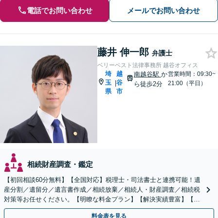
電話でお問い合わせ
メールでお問い合わせ
藤井 伸一郎
弁護士
ベリーベスト法律事務所 越谷オフィス
埼
越
南越谷駅
か
営業時間：09:30~
玉
谷
|
21:00（平日）
ら徒歩2分
県
市
相続財産調査・鑑定
【初回相談60分無料】【全国対応】税理士・司法書士と連携可能！遺
産分割／遺留分／遺言書作成／相続放棄／相続人・財産調査／相続税
対策等お任せください。【明瞭な料金プラン】【解決実績豊富】【電
話相談可】
料金表を見る