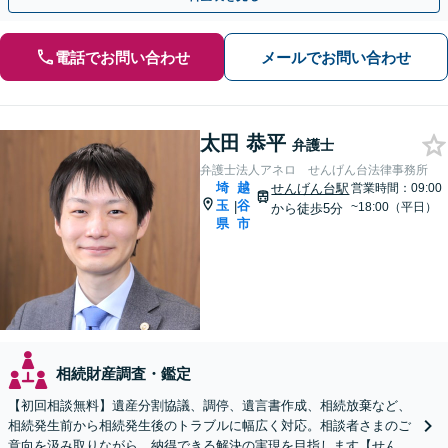
電話でお問い合わせ
メールでお問い合わせ
太田 恭平
弁護士
弁護士法人アネロ せんげん台法律事務所
埼
越
せんげん台駅
営業時間：09:00
玉
谷
|
~18:00（平日）
から徒歩5分
県
市
相続財産調査・鑑定
【初回相談無料】遺産分割協議、調停、遺言書作成、相続放棄など、
相続発生前から相続発生後のトラブルに幅広く対応。相談者さまのご
意向を汲み取りながら、納得できる解決の実現を目指します【せんげ