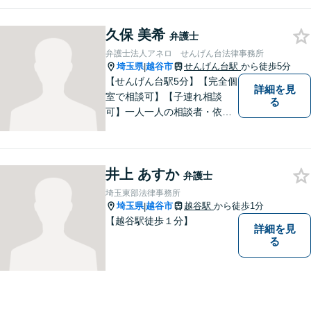
ます。法律問題でお悩みの
方、弁護士にこんなこと相談
久保 美希
してよいのかと迷っている
弁護士
方、ぜひ一度ご相談くださ
弁護士法人アネロ せんげん台法律事務所
い。
埼玉県
越谷市
せんげん台駅
から徒歩5分
|
【せんげん台駅5分】【完全個
詳細を見
室で相談可】【子連れ相談
る
可】一人一人の相談者・依頼
者に真摯に向き合うことを大
切にしています。相談にお越
しくださった方々のお悩みを
井上 あすか
適切かつ速やかに解決いたし
弁護士
ます。 お気軽にご相談くださ
埼玉東部法律事務所
い。
埼玉県
越谷市
越谷駅
から徒歩1分
|
【越谷駅徒歩１分】
詳細を見
る