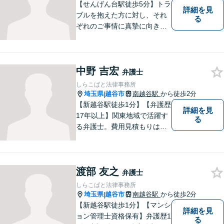
【せんげん台駅徒歩5分】トラ
詳細を見
ブルを抱えた方に対し、それ
る
ぞれのご事情に真摯に向き合
い、一つ一つの事件に対して
誠実に対応してまいります。
離婚、相続、交通事故、借
中野 吉宏
金、 労働、企業法務など、多
弁護士
岐に渡る分野に精通していま
しらこばと法律事務所
す。お困りごとはお気軽にご
埼玉県
越谷市
南越谷駅
から徒歩2分
|
連絡ください。
【新越谷駅徒歩1分】【弁護歴
詳細を見
17年以上】関東地域で活躍す
る
る弁護士。費用見積もりは無
料です！交通事故／離婚問題
／遺産相続など、お困りごと
はなんでもご相談ください！
渡部 友之
最短で納得の解決へと導ける
弁護士
よう尽力いたします。【駐車
しらこばと法律事務所
場近く】
埼玉県
越谷市
南越谷駅
から徒歩2分
|
【新越谷駅徒歩1分】【マンシ
詳細を見
ョン管理士資格保有】弁護歴1
る