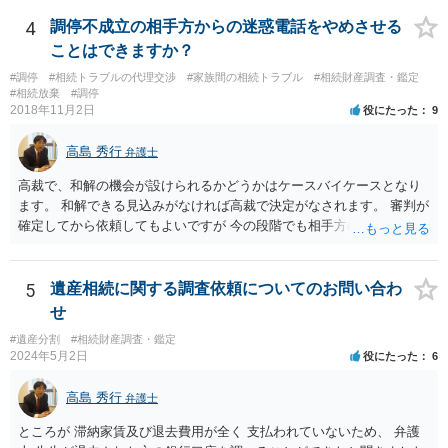
意に開示を求め、応じなければ「調査嘱託」という手続きを使って銀
行等に照会をかけることになるでしょう。 不動産は、相続登記が済ん
4
調停不成立の相手方からの迷惑電話をやめさせる
でいなければ市役所ないし区役所に、お子様と義父様のつながりがわ
ことはできますか？
かる戸籍一式を揃えてもちこみ、「名寄せ」という手続きをすると、
#調停
#相続トラブルの代理交渉
#家族間の相続トラブル
#相続財産調査・鑑定
分かると思います。遺産分割協議書の偽造等により既に相続登記され
#相続放棄
#調停
てしまっている場合は、住所などに当たりをつけて登記名義を調べて
2018年11月2日
役にたった
9
探すことになるでしょう。 代理人弁護士を立てられるのはおすすめで
すが、現代では、各々が自由に価格設定をしていますので、特に相場
高島 秀行
弁護士
はお示しできません。ただし、かつて日本弁護士連合会が設けていた
報酬基準を踏まえて価格設定している弁護士は一定数いると思います
高裁で、和解の機会が設けられるかどうかはケースバイケースとなり
ので、それが一応の目安となるでしょう。
ます。 和解できる見込みがなければ高裁で決定がなされます。 審判が
確定してから依頼してもよいですが 今の段階でも相手方の連絡が迷惑
であれば 弁護士に依頼してもよいと思います。
5
遺産相続に関する調査依頼についてのお問い合わ
せ
#遺産分割
#相続財産調査・鑑定
2024年5月2日
役にたった
6
高島 秀行
弁護士
ところが 滞納家賃及び退去費用が全く 支払われていないため、 弁護