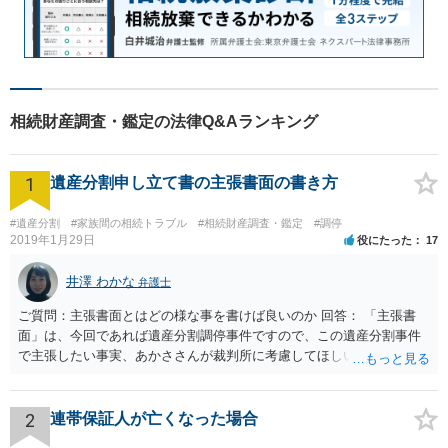
相続財産調査・鑑定の法律Q&Aランキング
1
遺産分割申し立て書の主張書面の書き方
#遺産分割
#家族間の相続トラブル
#相続財産調査・鑑定
#調停
2019年1月29日
役にたった
17
井澤 わかな
弁護士
ご質問：主張書面とはどの様な事を書けば良いのか 回答： 「主張書
面」は、今回であれば遺産分割調停事件ですので、この遺産分割事件
で主張したい事実、あかささんが裁判所に考慮してほしいと思う、亡
くなった方・あかささん・お姉さん間の事情などを記入することにな
ります。 もし、主張したい事実や考慮してほしい事情に関連して
資料を持っているようであれば、主張書面とは別で提出できます。も
2
連帯保証人が亡くなった場合
し、お姉さんに見られたくないような資料がある場合、「非開示の希