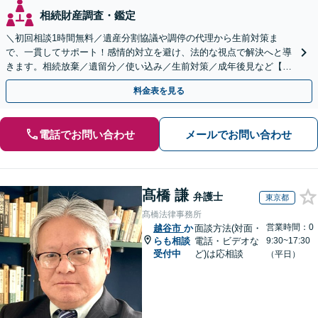
相続財産調査・鑑定
＼初回相談1時間無料／遺産分割協議や調停の代理から生前対策ま
で、一貫してサポート！感情的対立を避け、法的な視点で解決へと導
きます。相続放棄／遺留分／使い込み／生前対策／成年後見など【W
EB面談対応】
料金表を見る
電話でお問い合わせ
メールでお問い合わせ
髙橋 謙
弁護士
東京都
髙橋法律事務所
営業時間：0
越谷市
か
面談方法(対面・
らも相談
電話・ビデオな
9:30~17:30
受付中
ど)は応相談
（平日）