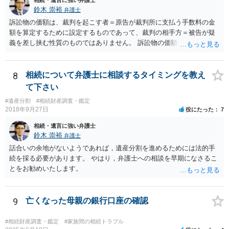
鈴木 崇裕
弁護士
訴訟物の価額は、裁判を起こす者＝原告が裁判所に支払う手数料の金
額を算定するために設定するものであって、裁判の相手方＝被告が疑
義を差し挟む性質のものではありません。 訴訟物の価額自体が裁判の
目的（審理の対象）となることもありませんので、上申書や証拠を出
したとしても、変更されることはありません。
8
相続について弁護士に相談するタイミングを教え
て下さい
#遺産分割
#相続財産調査・鑑定
2018年9月27日
役にたった
7
相続・遺言に強い弁護士
鈴木 崇裕
弁護士
話合いの余地がないようであれば，遺産分割を進めるためには法的手
続を採る必要があります。 やはり，弁護士への相談を早期になさるこ
とをお勧めいたします。
9
亡くなった母親の銀行口座の確認
#相続財産調査・鑑定
#家族間の相続トラブル