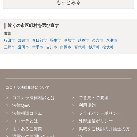
もっとみる
近くの市区町村を選び直す
東部
行田市
加須市
春日部市
羽生市
草加市
越谷市
久喜市
八潮市
三郷市
蓮田市
幸手市
吉川市
白岡市
宮代町
杉戸町
松伏町
ココナラ法律相談について
ココナラ法律相談とは
ご意見・ご要望
法律Q&A
利用規約
法律相談コラム
プライバシーポリシー
ココナラとは
外部送信ポリシー
よくあるご質問
掲載をご検討の弁護士の方
へ
運営へのお問い合わせ