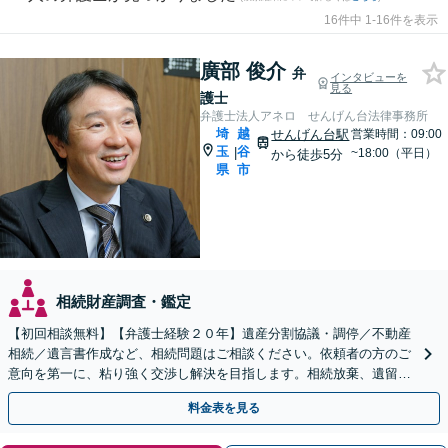
16件中 1-16件を表示
廣部 俊介
弁
インタビューを
見る
護士
弁護士法人アネロ せんげん台法律事務所
埼
越
せんげん台駅
営業時間：09:00
玉
谷
|
~18:00（平日）
から徒歩5分
県
市
相続財産調査・鑑定
【初回相談無料】【弁護士経験２０年】遺産分割協議・調停／不動産
相続／遺言書作成など、相続問題はご相談ください。依頼者の方のご
意向を第一に、粘り強く交渉し解決を目指します。相続放棄、遺留分
侵害額請求もお任せください【せんげん台駅5分】
料金表を見る