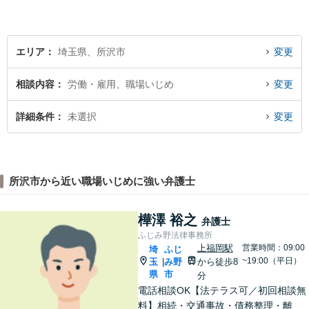
エリア
埼玉県、所沢市
変更
相談内容
労働・雇用、職場いじめ
変更
詳細条件
未選択
変更
所沢市から近い職場いじめに強い弁護士
樺澤 裕之
弁護士
ふじみ野法律事務所
上福岡駅
営業時間：09:00
埼
ふじ
~19:00（平日）
玉
み野
から徒歩8
|
県
市
分
電話相談OK【法テラス可／初回相談無
料】相続・交通事故・債務整理・離