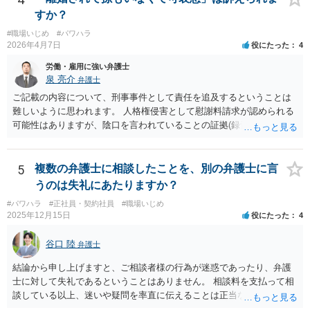
すか？
#職場いじめ
#パワハラ
2026年4月7日
役にたった
4
労働・雇用に強い弁護士
泉 亮介
弁護士
ご記載の内容について、刑事事件として責任を追及するということは
難しいように思われます。 人格権侵害として慰謝料請求が認められる
可能性はありますが、陰口を言われていることの証拠(録音等)が必要と
なってくるため、こちらもハードルは高いかと思われます。
5
複数の弁護士に相談したことを、別の弁護士に言
うのは失礼にあたりますか？
#パワハラ
#正社員・契約社員
#職場いじめ
2025年12月15日
役にたった
4
谷口 陸
弁護士
結論から申し上げますと、ご相談者様の行為が迷惑であったり、弁護
士に対して失礼であるということはありません。 相談料を支払って相
談している以上、迷いや疑問を率直に伝えることは正当な行為です。
一部の弁護士が不快な態度を示した理由としては、会社との紛争が既