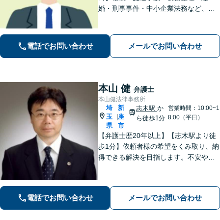
婚・刑事事件・中小企業法務など、お
困りごとは気兼ねなくご相談くださ
い！一人ひとり真摯に向き合い、解決
へと導きます【休日夜間対応】【上福
電話でお問い合わせ
メールでお問い合わせ
岡駅8分】【駐車場あり】
本山 健
弁護士
本山健法律事務所
埼
新
志木駅
か
営業時間：10:00~1
玉
座
|
8:00（平日）
ら徒歩1分
県
市
【弁護士歴20年以上】【志木駅より徒
歩1分】依頼者様の希望をくみ取り、納
得できる解決を目指します。不安や疑
問に寄り添いながら適切なご説明をい
たします。男女問題・債務整理・刑事
事件／何でも遠慮せずご相談ください
電話でお問い合わせ
メールでお問い合わせ
【初回面談無料（30分まで）】