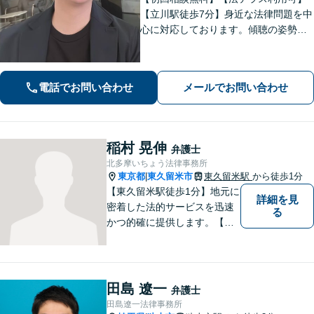
【立川駅徒歩7分】身近な法律問題を中
心に対応しております。傾聴の姿勢と
話しやすい雰囲気作りを大切にしてお
りますので、何かお困りごとがござい
ましたらお気軽にご相談ください。
電話でお問い合わせ
メールでお問い合わせ
【電話相談可】【休日・夜間面談可】
稲村 晃伸
弁護士
北多摩いちょう法律事務所
東京都
東久留米市
東久留米駅
から徒歩1分
|
【東久留米駅徒歩1分】地元に
詳細を見
密着した法的サービスを迅速
る
かつ的確に提供します。【当
日／夜間／休日対応可能】法
律トラブルでお悩みの方は、
お気軽にご相談ください。ご
納得のいく解決を目指して、
田島 遼一
弁護士
全力を尽くします。【法テラ
田島遼一法律事務所