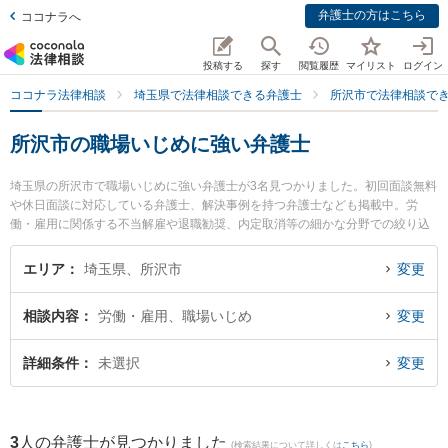
弁護士の方はこちら
ココナラへ
投稿する
探す
閲覧履歴
マイリスト
ログイン
ココナラ法律相談
埼玉県で法律相談できる弁護士
所沢市で法律相談で
所沢市の職場いじめに強い弁護士
埼玉県の所沢市で職場いじめに強い弁護士が3名見つかりました。初回面談無料
や休日面談に対応している弁護士、解決事例を持つ弁護士なども掲載中。労
働・雇用に関係する不当解雇や退職勧奨、内定取消等の細かな分野での絞り込
み検索もでき便利です。特にベリーベスト法律事務所 所沢オフィスの鈴木 寛之
弁護士や弁護士法人アルファ総合法律事務所の中山 純子弁護士、段貞行法律事
エリア
埼玉県、所沢市
変更
務所の鶴羽 良弘弁護士のプロフィール情報や弁護士費用、強みなどが注目され
ています。『所沢市で土日や夜間に発生した職場いじめのトラブルを今すぐに
相談内容
労働・雇用、職場いじめ
変更
弁護士に相談したい』『職場いじめのトラブル解決の実績豊富な近くの弁護士
を検索したい』『初回相談無料で職場いじめを法律相談できる所沢市内の弁護
士に相談予約したい』などでお困りの相談者さんにおすすめです。
詳細条件
未選択
変更
3
人の弁護士が見つかりました
(検索結果について詳しくは
こちら
)