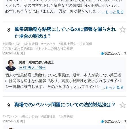
くとして、その内容で下した解雇などの懲戒処分が有効かというと、
必ずしもそうではありません。 万が一何か起きてしまった場合は処分
の効力を争うことを第一に考えるのが良いでしょう。
8
風俗店勤務を秘密にしているのに情報を漏らされ
た場合の罪状は？
#職場いじめ
#名誉毀損
#セクハラ
#業務上過失・損害賠償
#労働・雇用契約違反
#ネット上の個人特定被害
2026年4月3日
役にたった
3
労働・雇用に強い弁護士
三村 勇人
弁護士
個人が性風俗店に勤務している事実は、通常、本人が欲しない第三者
には開示を望まない情報であり、高度な秘匿性が要求されるプライバ
シー情報に該当します。 そのため少なくともプライバシー権侵害にあ
たる可能性があります。 そのため、慰謝料請求を検討する事案かと思
われます。
9
職場でのパワハラ問題についての法的対処法は？
#パワハラ
#職場いじめ
#派遣社員
#人事異動
2025年9月9日
役にたった
1