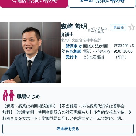
電話でお問い合わせ
メールでお問い合わせ
森崎 善明
東京都
インタビュ
ーを見る
弁護士
東京中央総合法律事務所
営業時間：0
所沢市
か
面談方法(対面・
らも相談
電話・ビデオな
9:00~20:00
受付中
ど)は応相談
（平日）
職場いじめ
【解雇・残業は初回相談無料】【不当解雇・未払残業代請求は着手金
無料】【労働者側・使用者側双方の対応実績あり】多角的な視点で依
頼者さまをサポート！労働問題に詳しい弁護士がチームで対応。明快
な料金設定／初回相談の際にご説明【休日・夜間相談可】
料金表を見る