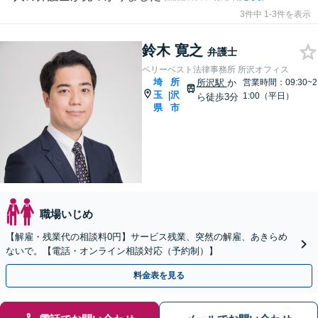
3件中 1-3件を表示
鈴木 寛之
弁護士
ベリーベスト法律事務所 所沢オフィス
埼
所
所沢駅
か
営業時間：09:30~2
玉
沢
|
1:00（平日）
ら徒歩3分
県
市
職場いじめ
【解雇・残業代の相談料0円】サービス残業、突然の解雇、あきらめ
ないで。【電話・オンライン相談対応（予約制）】
料金表を見る