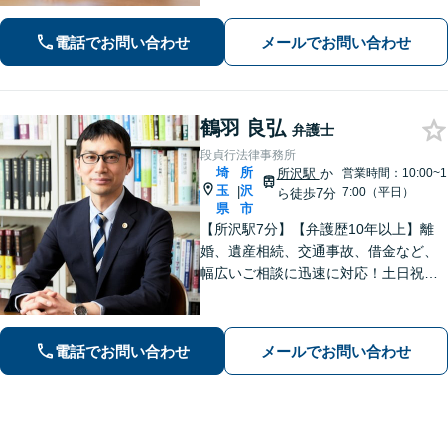
とに寄り添い、可能な解決策を探すお
手伝いをいたします。どうぞお気軽に
電話でお問い合わせ
メールでお問い合わせ
ご相談ください。
鶴羽 良弘
弁護士
段貞行法律事務所
埼
所
所沢駅
か
営業時間：10:00~1
玉
沢
|
7:00（平日）
ら徒歩7分
県
市
【所沢駅7分】【弁護歴10年以上】離
婚、遺産相続、交通事故、借金など、
幅広いご相談に迅速に対応！土日祝夜
間も対応◎1人1人に最適な解決方法を
ご提案します。まずはお気軽にご相談
ください！【初回相談無料】
電話でお問い合わせ
メールでお問い合わせ