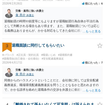
の際弁護士に依頼しているのであれば、証拠収集などについてその先
2026年2月26日
役にたった
6
生に早めに相談しておくことをお勧めします。 質問３、退職を合意と
する金銭解決を再度持ちかける事は有効ですが？ 回答 有効ではない
労働・雇用に強い弁護士
でしょう。一般に、会社はあなたに「自主退職」してほしいと考えて
泉 亮介
弁護士
嫌がらせをしています。ですので、「会社があなたにお金を払う」の
退職勧奨の時間や頻度等にもよりますが退職勧奨行為自体が不法行為
は抵抗するでしょう。あるいは極めて低額な解決金での退職となるで
として判断される場合もあり得ます。 また、退職勧奨については応じ
しょう。また、自分から金銭解決を持ちかけるのは弱みを見せること
る義務はありませんが、かかる対応をしてきた会社に残るということ
なので作戦的にもお勧めしません。「自分は絶対に辞めない！」とい
は現実的にも精神的にも辛いものがあるかと思われますので、退職勧
う態度を見せて、会社から金銭解決（退職勧奨による自主退職）を持
奨に応じる代わりに金銭的な交渉をし、お金を払ってもらって会社を
ち掛けさせるのがベストです。あらゆる交渉ごとに共通するセオリー
辞めるということがよく行われるかと思われますので、そうした対応
3
退職面談に同行してもらいたい
ですが、自分から持ち掛ければこちらの立場が弱くなり、相手から持
も選択肢に入れても良いでしょう。 その場合、ご自身で会社と対応し
ち掛けさせればこちらの立場が強くなるのです。 補足 私のお勧め
ていくことは難しいと思われますので弁護士への依頼を前提とするこ
#パワハラ
#正社員・契約社員
#職場いじめ
#退職誓約書
は、個人で加入できる労働組合（ユニオンとか合同労組と呼ばれる労
ととなるかと思われます。
#退職理由(自己都合・会社都合)
#安全配慮義務違反
働組合）に加入して団体交渉することです。本当は復職時に加入して
2026年4月17日
役にたった
7
おくべきでした（そうすれば注意指導のたびに団体交渉を申し入れて
労働・雇用に強い弁護士
交渉できた）。ですが今からでも遅くありません。労働組合に入って
泉 亮介
弁護士
団体交渉し、その中で場合によっては金銭解決を目指すというのが良
同僚からのハラスメントということだと、会社側に対しては安全配慮
いと思います。
義務違反、職場環境配慮義務違反を問うこととなるかと思われますの
で、かかる請求を絡めた退職条件の交渉を弁護士に依頼をされた方が
良いかと思われます。 その場合、ご自身が会社側と話をする必要はな
くなり全て弁護士が窓口となるため精神的な負担も軽くなるでしょ
う。
4
「離婚されて孫もいなくて可哀想」は訴えられま