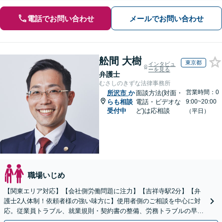
電話でお問い合わせ
メールでお問い合わせ
舩間 大樹
東京都
インタビュ
ーを見る
弁護士
むさしのきずな法律事務所
営業時間：0
所沢市
か
面談方法(対面・
らも相談
電話・ビデオな
9:00~20:00
受付中
ど)は応相談
（平日）
職場いじめ
【関東エリア対応】【会社側労働問題に注力】【吉祥寺駅2分】【弁
護士2人体制！依頼者様の強い味方に】使用者側のご相談を中心に対
応。従業員トラブル、就業規則・契約書の整備、労務トラブルの早期
解決・防止に努めます。