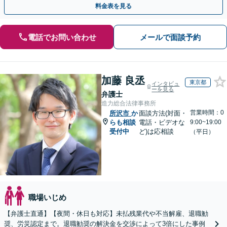
料金表を見る
電話でお問い合わせ
メールで面談予約
加藤 良丞
東京都
インタビュ
ーを見る
弁護士
造力総合法律事務所
営業時間：0
所沢市
か
面談方法(対面・
らも相談
電話・ビデオな
9:00~19:00
受付中
ど)は応相談
（平日）
職場いじめ
【弁護士直通】【夜間・休日も対応】未払残業代や不当解雇、退職勧
奨、労災認定まで。退職勧奨の解決金を交渉によって3倍にした事例