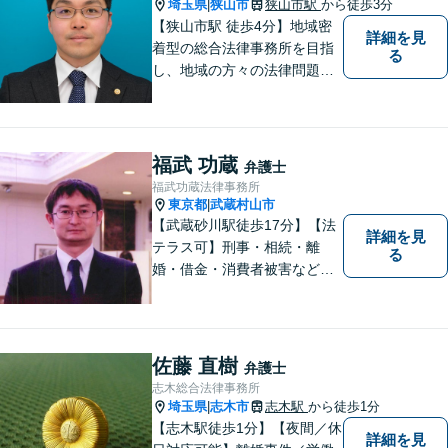
ス利用可能】
埼玉県
狭山市
狭山市駅
から徒歩3分
|
【狭山市駅 徒歩4分】地域密
詳細を見
着型の総合法律事務所を目指
る
し、地域の方々の法律問題を
迅速かつ良い解決に導けるよ
う最善を尽くします。 法律問
題でお悩みのことがあればお
気軽にご相談ください。
福武 功蔵
弁護士
福武功蔵法律事務所
東京都
武蔵村山市
|
【武蔵砂川駅徒歩17分】【法
詳細を見
テラス可】刑事・相続・離
る
婚・借金・消費者被害など、
幅広いお困りごとに対応いた
します。いつでも依頼者様の
味方となり、しかるべき方向
へと導いてまいります。まず
佐藤 直樹
弁護士
はお気軽にご相談ください。
志木総合法律事務所
埼玉県
志木市
志木駅
から徒歩1分
|
【志木駅徒歩1分】【夜間／休
詳細を見