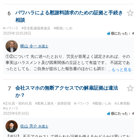
に解決している中で個人を訴える案件は、法的・実務的にハードルが
高く、実益も乏しいと判断されやすいため、対応をためらう弁護士が
6
パワハラによる慰謝料請求のための証拠と手続き
多いという事情があります。ただし、それを理由に怒鳴ったり感情的
相談
に対応することは、適切とは言えません。 また、複数の弁護士に相談
#パワハラ
#安全配慮義務違反
#職場いじめ
すること自体も全く失礼ではありません。相性や考え方を見極めるた
2025年10月28日
役にたった
4
めに意見を聞くことは、ごく自然なことです。 本件は「法的に可能
か」と「お気持ちの整理」との間で悩まれている状況と拝察します。
横山 令一
弁護士
結果の見通しや実益を踏まえつつ、納得できる判断ができるよう、冷
静に話を聞いてくれる弁護士を選ばれることが大切だと思います。 少
①②について 先に述べたとおり、労災が首尾よく認定されれば、その
しでもご参考になれば幸いです。
事実はハラスメント及び因果関係の立証として有益です。 不認定であ
ったとしても、ご自身が提出した報告書のほかにも調査記録が残ると
思われますので、やはり立証上有益です。 よって、先に労災認定の申
請をしておくことをお勧めします。 ③について 「会社への請求を行わ
ない」という文言に上司個人を含むとは解釈しえませんので、お見込
7
会社スマホの無断アクセスでの解雇証拠は違法
みのとおり、上司個人への影響は考えられません。
か？
#正社員・契約社員
#業務上過失・損害賠償
#パワハラ
#職場いじめ
#人事異動
#セクハラ
2025年9月10日
役にたった
4
佐山 亮介
弁護士
【追記】 不正アクセスして得られた証拠を使えるかどうかは置いてお