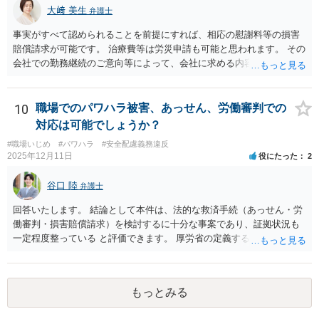
大﨑 美生
弁護士
事実がすべて認められることを前提にすれば、相応の慰謝料等の損害
賠償請求が可能です。 治療費等は労災申請も可能と思われます。 その
会社での勤務継続のご意向等によって、会社に求める内容や、加害者
個人だけに損害賠償請求をするのか等、方針が変わり得ます。 まずは
弁護士にご相談いただくのがよろしいと思います。弁護士によって方
針も変わります。 内容が踏み込んだものとなり、関係者も閲覧する可
10
職場でのパワハラ被害、あっせん、労働審判での
能性がありますので、詳しくは、直接お近くの弁護士にご相談される
対応は可能でしょうか？
ことをお勧めいたします。
#職場いじめ
#パワハラ
#安全配慮義務違反
2025年12月11日
役にたった
2
谷口 陸
弁護士
回答いたします。 結論として本件は、法的な救済手続（あっせん・労
働審判・損害賠償請求）を検討するに十分な事案であり、証拠状況も
一定程度整っている と評価できます。 厚労省の定義するパワーハラス
メントは①優越的な関係を背景に②業務の適正な範囲を超えて③労働
者に精神的・身体的苦痛を与える行為とされています。 あなたのケー
スでは、次のように各要件を満たす可能性が高いです。 上記①は問題
もっとみる
ないとして、②③について、あなたの記載内容には、典型的なハラス
メントが多数含まれています。 意図的な無視・孤立化、業務情報の共