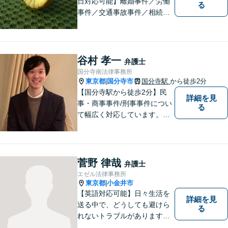
日対応可能】離婚事件／労働
る
事件／交通事故事件／相続事
件／土地建物明渡請求事件等
幅広く対応。クレプトマニア
弁護の顕著な実績。夜間の法
律相談・打ち合わせに力を入
谷村 孝一
弁護士
れています。【万全のコロナ
国分寺南法律事務所
対策】お気軽にご相談くださ
東京都
国分寺市
国分寺駅
から徒歩2分
|
い。
【国分寺駅から徒歩2分】民
詳細を見
事・商事事件/刑事事件につい
る
て幅広く対応しています。ま
ずはお気軽にご相談くださ
い。
菅野 律哉
弁護士
エゼル法律事務所
東京都
小金井市
|
【英語対応可能】日々生活を
詳細を見
送る中で、どうしても避けら
る
れないトラブルがあります。
相談の中で皆様のお話をお聞