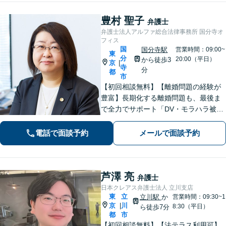
豊村 聖子
弁護士
弁護士法人アルファ総合法律事務所 国分寺オ
フィス
国
国分寺駅
営業時間：09:00~
東
分
20:00（平日）
から徒歩3
京
|
寺
分
都
市
【初回相談無料】【離婚問題の経験が
豊富】長期化する離婚問題も、最後ま
で全力でサポート「DV・モラハラ被害
の対応実績豊富」相続は協議から調
停・審判まですべて代理で「生前対策
電話で面談予約
メールで面談予約
を一からサポート」遺産整理の代行業
務も承ります【国分寺徒歩3分】
芦澤 亮
弁護士
日本クレアス弁護士法人 立川支店
東
立
立川駅
か
営業時間：09:30~1
京
川
|
8:30（平日）
ら徒歩7分
都
市
【初回相談無料】【法テラス利用可】