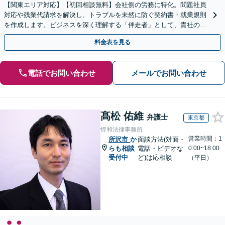
【関東エリア対応】【初回相談無料】会社側の労務に特化。問題社員
対応や残業代請求を解決し、トラブルを未然に防ぐ契約書・就業規則
を作成します。ビジネスを深く理解する「伴走者」として、貴社の利
益と今後の事業成長を守り抜きます。
料金表を見る
電話でお問い合わせ
メールでお問い合わせ
髙松 佑維
弁護士
東京都
惺和法律事務所
営業時間：1
所沢市
か
面談方法(対面・
らも相談
電話・ビデオな
0:00~18:00
受付中
ど)は応相談
（平日）