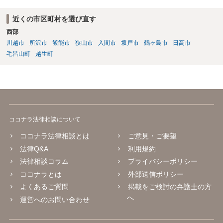
有排除、根拠のない誹謗中傷・評価低下行為 、不当なシフト操作、隔
離、業務負荷の偏った配分、新人教育からの不当排除、公共の場での
近くの市区町村を選び直す
悪口・人格否定発言、早退理由の改ざん（評価操作）いずれも 業務上
西部
必要性が認められず、違法性は強い と評価できます。 職場全体から孤
立し、誹謗中傷が常態化している状況は、明確に精神的苦痛を伴うも
川越市
所沢市
飯能市
狭山市
入間市
坂戸市
鶴ヶ島市
日高市
のであり、労働局あっせん・労働審判の典型的認容パターンに該当し
毛呂山町
越生町
ます。 また、会社は、社員・アルバイトを問わず「労働者の安全・健
康に配慮する義務」（安全配慮義務）を負います。本件では以下の事
情から、会社の対応が「不十分」ではなく「不作為」と評価される可
能性があります。 会社は事実を認識していた ・女性だから仕方ない、
アルバイト間だから介入しづらい、という理由で放置 ・コンプライア
ンス窓口が「当事者間で解決を」として事実上不受理 ・上位上司への
ココナラ法律相談について
報告がなされた後も具体的対応なし ・職場全体に悪影響が及ぶほどの
風評被害・孤立が継続 → 会社の調査義務・防止措置義務を怠ったと判
ココナラ法律相談とは
ご意見・ご要望
断される蓋然性が高い。 これは 労働審判や民事訴訟における損害賠償
法律Q&A
利用規約
請求の重要な根拠となります。 あとは、弁護士とともに証拠を整理
法律相談コラム
プライバシーポリシー
し、労働局の「個別労働紛争あっせん」申請や労働審判を検討される
とよいかと思います。
ココナラとは
外部送信ポリシー
よくあるご質問
掲載をご検討の弁護士の方
へ
運営へのお問い合わせ