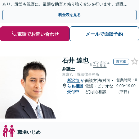
あり。訴訟も視野に、最適な助言と粘り強く交渉を行います。退職前
後、育休中などの状況でも歓迎。まずはご相談下さい！
料金表を見る
電話でお問い合わせ
メールで面談予約
石井 達也
東京都
インタビュ
ーを見る
弁護士
東京八丁堀法律事務所
営業時間：0
所沢市
か
面談方法(対面・
らも相談
電話・ビデオな
9:00~19:00
受付中
ど)は応相談
（平日）
職場いじめ