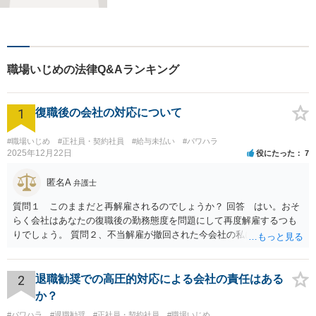
きし、法律家がお役に立てる
かどうかを一緒に考えていき
ます。 まずはお気軽にご相談
ください。
職場いじめの法律Q&Aランキング
1
復職後の会社の対応について
#職場いじめ
#正社員・契約社員
#給与未払い
#パワハラ
2025年12月22日
役にたった
7
匿名A
弁護士
質問１ このままだと再解雇されるのでしょうか？ 回答 はい。おそ
らく会社はあなたの復職後の勤務態度を問題にして再度解雇するつも
りでしょう。 質問２、不当解雇が撤回された今会社の私に対する不当
な扱いは訴える事はできますか？ 回答 会社は従業員に業務上の指導
をすることができるので、注意指導だけでは訴えることは難しいでし
ょう。ただ、その内容が注意指導に必要な程度を超えた「ハラスメン
2
退職勧奨での高圧的対応による会社の責任はある
ト」になっていれば、訴えることができます（不法行為に基づく損害
か？
賠償請求訴訟）。ただし、賠償額は極めて低額でしょう。以前の解雇
#パワハラ
#退職勧奨
#正社員・契約社員
#職場いじめ