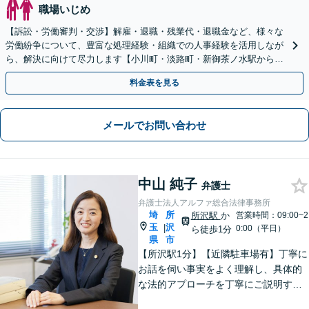
職場いじめ
【訴訟・労働審判・交渉】解雇・退職・残業代・退職金など、様々な
労働紛争について、豊富な処理経験・組織での人事経験を活用しなが
ら、解決に向けて尽力します【小川町・淡路町・新御茶ノ水駅から約
1分、御茶ノ水駅も利用可】
料金表を見る
メールでお問い合わせ
中山 純子
弁護士
弁護士法人アルファ総合法律事務所
埼
所
所沢駅
か
営業時間：09:00~2
玉
沢
|
0:00（平日）
ら徒歩1分
県
市
【所沢駅1分】【近隣駐車場有】丁寧に
お話を伺い事実をよく理解し、具体的
な法的アプローチを丁寧にご説明する
ことを心掛けています。皆様の困りご