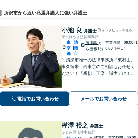
所沢市から近い私選弁護人に強い弁護士
小池 良
弁護士
インタビューを見る
東京けやき法律事務所
東
清
清瀬駅
か
営業時間：09:00~1
京
瀬
|
8:00（平日）
ら徒歩1分
都
市
＼清瀬市唯一の法律事務所／東村山、
東久留米、西東京のご相談もお任せく
ださい！「親切・丁寧・誠実」に！弁
護士2名でチームを組んで対応。高品質
なリーガルサービスを地元で受けられ
ます！離婚／相続／交通事故／借金／
電話でお問い合わせ
メールでお問い合わせ
不動産／企業法務の相談に対応【清瀬
駅1分】
樺澤 裕之
弁護士
ふじみ野法律事務所
上福岡駅
営業時間：09:00