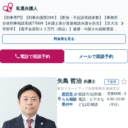
私選弁護人
【刑事専門】【刑事弁護歴24年】【釈放・不起訴実績多数】【事務所
全体刑事相談実績7766件【弁護士泉が直接相談弁護を担当】【京大法
学部卒】【着手金原則２２万円（税込）】逮捕・勾留され経験豊富な
弁護士をお探しの方は弁護士泉にご相談ください。
料金表を見る
電話で面談予約
メールで面談予約
矢島 哲治
弁護士
千葉県
東京スタートアップ法律事務所 船橋支店
営業時間：0
所沢市
か
面談方法(対面・
らも相談
電話・ビデオな
6:30~22:00
受付中
ど)は応相談
（平日）