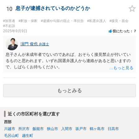
はあるのではないでしょうか。
10
息子が逮捕されているのかどうか
#加害者
#釈放・保釈
#逮捕や勾留の阻止・準抗告
#私選弁護人
#接見・面会
#不起訴
2025年9月9日
役にたった
7
濵門 俊也
弁護士
息子さんが未成年者でないのであれば、おそらく接見禁止が付いてい
るものと思われます。いずれ国選弁護人から連絡があると思いますの
で、しばらくお待ちください。
もっとみる
近くの市区町村を選び直す
西部
川越市
所沢市
飯能市
狭山市
入間市
坂戸市
鶴ヶ島市
日高市
毛呂山町
越生町