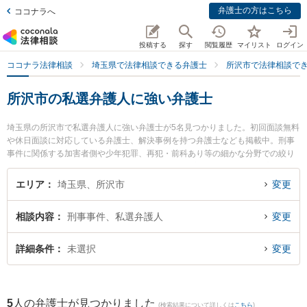
弁護士の方はこちら
ココナラへ
投稿する
探す
閲覧履歴
マイリスト
ログイン
ココナラ法律相談
埼玉県で法律相談できる弁護士
所沢市で法律相談で
所沢市の私選弁護人に強い弁護士
埼玉県の所沢市で私選弁護人に強い弁護士が5名見つかりました。初回面談無料
や休日面談に対応している弁護士、解決事例を持つ弁護士なども掲載中。刑事
事件に関係する加害者側や少年犯罪、再犯・前科あり等の細かな分野での絞り
込み検索もでき便利です。特に東京スタートアップ法律事務所 所沢支店の福島
海都弁護士やベリーベスト法律事務所 所沢オフィスの鈴木 寛之弁護士、東所沢
エリア
埼玉県、所沢市
変更
法律事務所の加藤 善大弁護士のプロフィール情報や弁護士費用、強みなどが注
目されています。『所沢市で土日や夜間に発生した私選弁護人のトラブルを今
相談内容
刑事事件、私選弁護人
変更
すぐに弁護士に相談したい』『私選弁護人のトラブル解決の実績豊富な近くの
弁護士を検索したい』『初回相談無料で私選弁護人を法律相談できる所沢市内
の弁護士に相談予約したい』などでお困りの相談者さんにおすすめです。
詳細条件
未選択
変更
5
人の弁護士が見つかりました
(検索結果について詳しくは
こちら
)