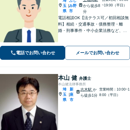
埼
ふじ
~19:00（平日）
玉
み野
から徒歩8
|
県
市
分
電話相談OK【法テラス可／初回相談無
料】相続・交通事故・債務整理・離
婚・刑事事件・中小企業法務など、お
困りごとは気兼ねなくご相談くださ
い！一人ひとり真摯に向き合い、解決
へと導きます【休日夜間対応】【上福
電話でお問い合わせ
メールでお問い合わせ
岡駅8分】【駐車場あり】
本山 健
弁護士
本山健法律事務所
埼
新
志木駅
か
営業時間：10:00~1
玉
座
|
8:00（平日）
ら徒歩1分
県
市