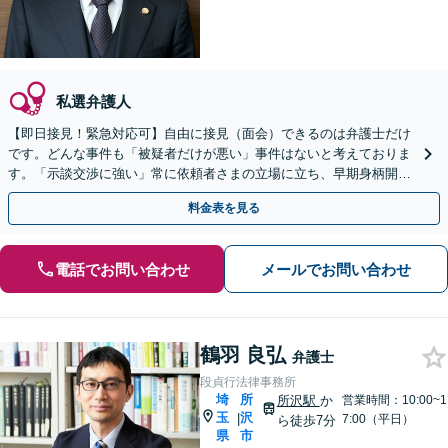
私選弁護人
【即日接見！緊急対応可】自由に接見（面会）できるのは弁護士だけ
です。どんな事件も「被疑者だけが悪い」事件はないと考えておりま
す。「示談交渉に強い」常に依頼者さまの立場に立ち、早期身柄開放
を目指します【休日・夜間相談可】【東池袋駅5分】
料金表を見る
電話でお問い合わせ
メールでお問い合わせ
鶴羽 良弘
弁護士
段貞行法律事務所
埼
所
所沢駅
か
営業時間：10:00~1
玉
沢
|
7:00（平日）
ら徒歩7分
県
市