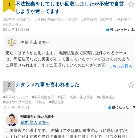
1
不法投棄をしてしまい回収しましたが不安で自首
しようか迷ってます
#加害者（未成年）
#逮捕や勾留の阻止・準抗告
#刑事裁判
#加害者
#執行猶予
#私選弁護人
2022年1月17日
役にたった
31
佐藤 充崇
弁護士
恐らくはそうかと思います。 廃掃法違反で実際に立件されるケース
は、周辺住民などに実害があって困っているケースがほとんどのよう
に見受けられます。すでに回収しているのにわざわざ通報するのは考
えにくいです。 仮に管理者が通報したとしても、不送致または簡易送
致→審判不開始となる可能性は高いと思います。この場合は警察官か
ら注意されて終わりです。 一応、通常通り家裁送致され少年審判にな
2
デタラメな事を言われました
る可能性というのもそれなりにあります。廃掃法違反の不法投棄の罪
は条文だけ見ると重い罪なので。 ただ鑑別所に入れられることはまず
#不同意わいせつ
#不同意性交罪
#冤罪・無実・正当防衛
#私選弁護人
ないと思いますし、相談者の方の素行が悪いというわけでもなけれ
#逮捕や勾留の阻止・準抗告
#示談交渉
2026年6月16日
役にたった
9
ば、不処分で終わりになる可能性が高いと思います。少年院送致や逆
送は暴力団関係者でもないとまずないと思います。 ただどうしても心
刑事事件に強い弁護士
配というなら、弁護士に依頼して自首するという方法はあるかも知れ
藤本 顯人
弁護士
ません。反省していることが捜査機関や家裁に伝わりますので。
元警察官の弁護士です。 逮捕リスクは低い事案のように思いますが、
いずれにせよ前後や当時の事情を弁護士に説明の上で、リスク検討し