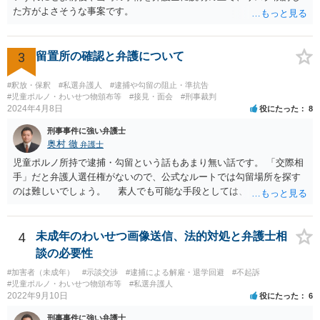
た方がよさそうな事案です。
3
留置所の確認と弁護について
#釈放・保釈
#私選弁護人
#逮捕や勾留の阻止・準抗告
#児童ポルノ・わいせつ物頒布等
#接見・面会
#刑事裁判
2024年4月8日
役にたった
8
刑事事件に強い弁護士
奥村 徹
弁護士
児童ポルノ所持で逮捕・勾留という話もあまり無い話です。 「交際相
手」だと弁護人選任権がないので、公式なルートでは勾留場所を探す
のは難しいでしょう。 素人でも可能な手段としては、「○○県内」と
いう限定があれば、全ての留置場・拘置所に被疑者宛の「居たら返事
してください」みたいな葉書を出してみて、宛先人不在で戻って来な
かった所に絞って問い合わせるという方法があります。
4
未成年のわいせつ画像送信、法的対処と弁護士相
談の必要性
#加害者（未成年）
#示談交渉
#逮捕による解雇・退学回避
#不起訴
#児童ポルノ・わいせつ物頒布等
#私選弁護人
2022年9月10日
役にたった
6
刑事事件に強い弁護士