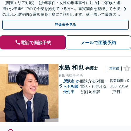
【関東エリア対応】【少年事件・女性の刑事事件に注力】ご家族の逮
捕や少年事件でので不安を抱えている方へ。事実関係を整理して今後
の流れと現実的な選択肢を丁寧にご説明します。落ち着いて最善の対
応を検討したい方は、ご相談ください。
料金表を見る
電話で面談予約
メールで面談予約
水島 和也
弁護士
東京都
春田法律事務所
営業時間：0
所沢市
か
面談方法(対面・
らも相談
電話・ビデオな
0:00~23:59
受付中
ど)は応相談
（平日）