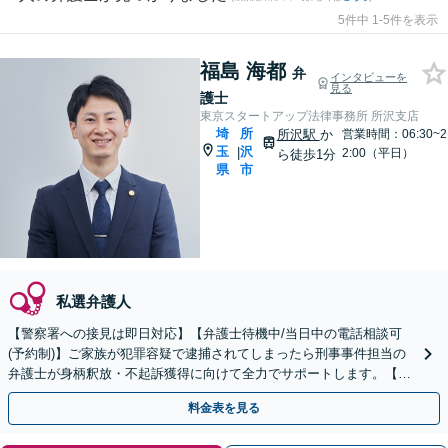
5件中 1-5件を表示
福島 海都
弁
インタビューを
見る
護士
東京スタートアップ法律事務所 所沢支店
埼
所
所沢駅
か
営業時間：06:30~2
玉
沢
|
2:00（平日）
ら徒歩1分
県
市
私選弁護人
【警察署への接見は即日対応】【弁護士待機中/当日中の電話相談可
(予約制)】ご家族が犯罪容疑で逮捕されてしまったら刑事事件担当の
弁護士が身柄釈放・不起訴獲得に向けて全力でサポートします。【毎
月100名以上の相談実績】【埼玉県対応】
料金表を見る