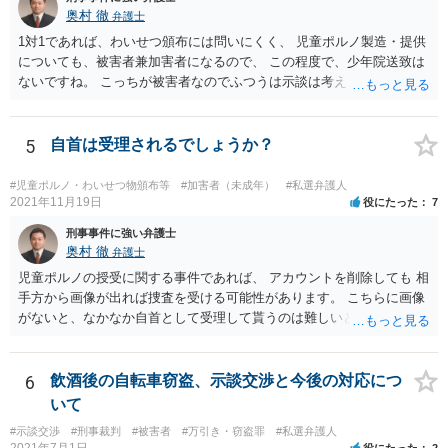
奥村 徹
弁護士
1対1であれば、わいせつ頒布には問いにくく、 児童ポルノ製造・提供
についても、被害者兼加害者になるので、 この程度で、少年院送致は
ないですね。 こっちが被害者なのでふつうは示談は考えません。 少年
事件を扱う弁護士に相談してください。
5
自首は受理されるでしょうか？
#児童ポルノ・わいせつ物頒布等
#加害者（未成年）
#私選弁護人
2021年11月19日
役にたった
7
刑事事件に強い弁護士
奥村 徹
弁護士
児童ポルノの授受に関する事件であれば、 アカウントを削除しても 相
手方から画像が出れば捜査を受ける可能性があります。 こちらに画像
がないと、なかなか自首として受理して貰うのは難しいと思います
が、 スケッチで説明するなどして、事実関係を警察に相談しておく
と、相手方からの捜査が来たときに、逮捕の必要性が少なくなるとい
う効果が得られることがあって、実際に相手方からの捜査が及んだけ
6
飲酒後の自転車窃盗、示談交渉と今後の対応につ
れど、逮捕されなかった事例もあります。
いて
#示談交渉
#刑事裁判
#被害者
#万引き・窃盗罪
#私選弁護人
2021年7月1日
役にたった
2