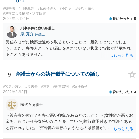
か？
#被害者
#刑事裁判
#私選弁護人
#不起訴
#接見・面会
#逮捕による解雇・退学回避
2024年9月21日
役にたった
5
刑事事件に強い弁護士
泉 亮介
弁護士
受任をせずに検察は連絡を取るということは一般的ではないでしょ
う。また、弁護人としての届出をされていない状態で情報が開示され
ることもありません。
9
弁護士からの執行猶予についての話し
#私選弁護人
#加害者
#強盗
#刑事裁判
#執行猶予
2022年8月2日
役にたった
3
匿名A
弁護士
＞被害者の素行？も多少悪い印象があるとのことで ＞(女性癖が悪くお
金をちらつかせ売春紛いなことをしていた)執行猶予付きの判決もある
と言われました。 被害者の素行のようなものは影響がないかと思いま
すが、「執行猶予付きの判決もある」と言われたのであれば、可能性