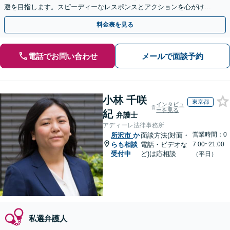
避を目指します。スピーディーなレスポンスとアクションを心がけ、
最善の解決を目指します【電話相談可】
料金表を見る
電話でお問い合わせ
メールで面談予約
小林 千咲
東京都
インタビュ
ーを見る
紀
弁護士
アディーレ法律事務所
営業時間：0
所沢市
か
面談方法(対面・
らも相談
電話・ビデオな
7:00~21:00
受付中
ど)は応相談
（平日）
私選弁護人