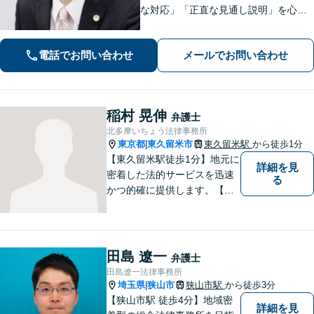
な対応」「正直な見通し説明」を心が
け、遺産相続、勤務先との労働問題を
はじめ、私生活で生じるさまざまな悩
電話でお問い合わせ
メールでお問い合わせ
みに寄り添います！一人ひとりに最適
な解決策をご提案。【夜間・休日相談
可】
稲村 晃伸
弁護士
北多摩いちょう法律事務所
東京都
東久留米市
東久留米駅
から徒歩1分
|
【東久留米駅徒歩1分】地元に
詳細を見
密着した法的サービスを迅速
る
かつ的確に提供します。【当
日／夜間／休日対応可能】法
律トラブルでお悩みの方は、
お気軽にご相談ください。ご
納得のいく解決を目指して、
田島 遼一
弁護士
全力を尽くします。【法テラ
田島遼一法律事務所
ス利用可能】
埼玉県
狭山市
狭山市駅
から徒歩3分
|
【狭山市駅 徒歩4分】地域密
詳細を見