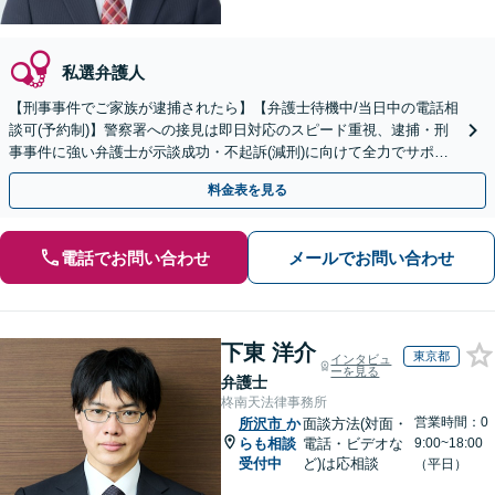
私選弁護人
【刑事事件でご家族が逮捕されたら】【弁護士待機中/当日中の電話相
談可(予約制)】警察署への接見は即日対応のスピード重視、逮捕・刑
事事件に強い弁護士が示談成功・不起訴(減刑)に向けて全力でサポー
トします。【加害者側の相談専門】
料金表を見る
電話でお問い合わせ
メールでお問い合わせ
下東 洋介
東京都
インタビュ
ーを見る
弁護士
柊南天法律事務所
営業時間：0
所沢市
か
面談方法(対面・
らも相談
電話・ビデオな
9:00~18:00
受付中
ど)は応相談
（平日）