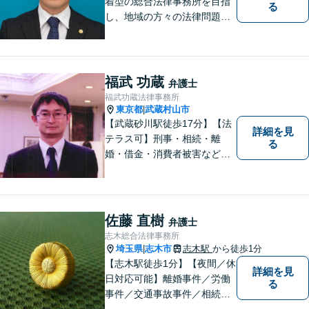
着型の総合法律事務所を目指
る
し、地域の方々の法律問題を
迅速かつ良い解決に導けるよ
う最善を尽くします。 法律問
題でお悩みのことがあればお
気軽にご相談ください。
福武 功蔵
弁護士
福武功蔵法律事務所
東京都
武蔵村山市
|
【武蔵砂川駅徒歩17分】【法
詳細を見
テラス可】刑事・相続・離
る
婚・借金・消費者被害など、
幅広いお困りごとに対応いた
します。いつでも依頼者様の
味方となり、しかるべき方向
へと導いてまいります。まず
佐藤 直樹
弁護士
はお気軽にご相談ください。
志木総合法律事務所
埼玉県
志木市
志木駅
から徒歩1分
|
【志木駅徒歩1分】【夜間／休
詳細を見
日対応可能】離婚事件／労働
る
事件／交通事故事件／相続事
件／土地建物明渡請求事件等