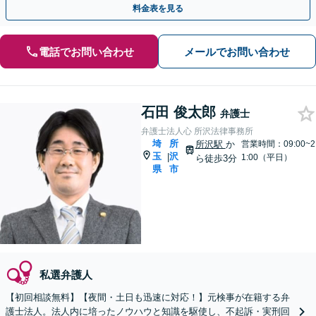
料金表を見る
電話でお問い合わせ
メールでお問い合わせ
石田 俊太郎
弁護士
弁護士法人心 所沢法律事務所
埼
所
所沢駅
か
営業時間：09:00~2
玉
沢
|
1:00（平日）
ら徒歩3分
県
市
私選弁護人
【初回相談無料】【夜間・土日も迅速に対応！】元検事が在籍する弁
護士法人。法人内に培ったノウハウと知識を駆使し、不起訴・実刑回