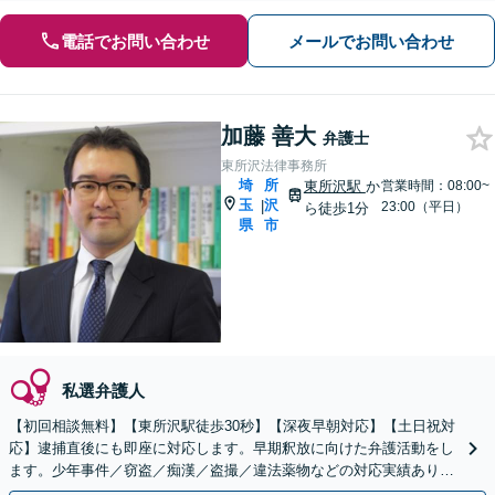
電話でお問い合わせ
メールでお問い合わせ
加藤 善大
弁護士
東所沢法律事務所
埼
所
東所沢駅
か
営業時間：08:00~
玉
沢
|
23:00（平日）
ら徒歩1分
県
市
私選弁護人
【初回相談無料】【東所沢駅徒歩30秒】【深夜早朝対応】【土日祝対
応】逮捕直後にも即座に対応します。早期釈放に向けた弁護活動をし
ます。少年事件／窃盗／痴漢／盗撮／違法薬物などの対応実績あり。
刑事事件は初動が重要です。早めにご相談ください。