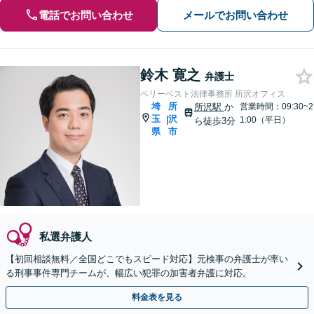
電話でお問い合わせ
メールでお問い合わせ
鈴木 寛之
弁護士
ベリーベスト法律事務所 所沢オフィス
埼
所
所沢駅
か
営業時間：09:30~2
玉
沢
|
1:00（平日）
ら徒歩3分
県
市
私選弁護人
【初回相談無料／全国どこでもスピード対応】元検事の弁護士が率い
る刑事事件専門チームが、幅広い犯罪の加害者弁護に対応。
料金表を見る