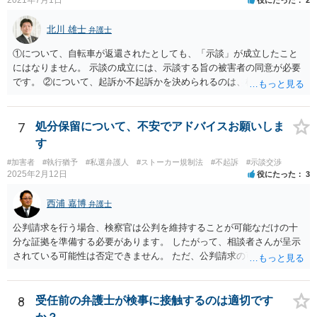
北川 雄士
弁護士
①について、自転車が返還されたとしても、「示談」が成立したこと
にはなりません。 示談の成立には、示談する旨の被害者の同意が必要
です。 ②について、起訴か不起訴かを決められるのは、検察官のみで
す。 その意味では、最終的に警察官の言うとおりになる可能性はあり
ますが、警察官の個人的な見立てに過ぎません。 ③について、一般
に、示談を行うとすれば少しでも早い方がいいです。 被害者の動きを
7
処分保留について、不安でアドバイスお願いしま
待って、ということは通常しません。 ④について、示談をされたいと
す
いうことであれば、弁護士に依頼され、弁護士を通じて警察に対し、
#加害者
#執行猶予
#私選弁護人
#ストーカー規制法
#不起訴
#示談交渉
被害者の連絡先を教えてもらえないかとお願いする方法があります。
2025年2月12日
役にたった
3
最終的に応じるかは被害者の意向次第ですが、「加害者」本人に被害
者の情報を伝えるというのはなかなか応じてもらうのは難しいです
西浦 嘉博
弁護士
が、 弁護士限りで、などと条件を付けることで応じていただける可能
性があります。 以上踏まえて、お近くの弁護士事務所にご相談されて
公判請求を行う場合、検察官は公判を維持することが可能なだけの十
みてください。
分な証拠を準備する必要があります。 したがって、相談者さんが呈示
されている可能性は否定できません。 ただ、公判請求の可能性が完全
には否定できない以上、示談成立を指向される方向性が今後も望まし
いのではないかと思われます。 繰り返しますが、ご依頼されている弁
護人とご相談ください。
8
受任前の弁護士が検事に接触するのは適切です