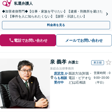
私選弁護人
◆加害者側専門◆【仕事・家族を守りたい】【逮捕・刑務所を避けた
い】【事件を人に知られたくない】【謝罪・示談したい】
料金表を見る
電話でお問い合わせ
メールでお問い合わせ
泉 義孝
弁護士
東京都
泉総合法律事務所
営業時間：0
所沢市
か
面談方法(対面・
らも相談
電話・ビデオな
9:00~20:00
受付中
ど)は応相談
（平日）