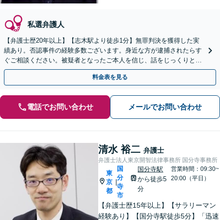
私選弁護人
【弁護士歴20年以上】【志木駅より徒歩1分】無罪判決を獲得した実
績あり。否認事件の経験多数ございます。身近な方が逮捕されたらす
ぐご相談ください。被疑者となったご本人を信じ、話をじっくりと伺
い、弁護活動を行います。面会も頻繁に対応。
料金表を見る
電話でお問い合わせ
メールでお問い合わせ
清水 裕二
弁護士
弁護士法人東京開智法律事務所 国分寺事務所
国
国分寺駅
営業時間：09:30~
東
分
20:00（平日）
から徒歩5
京
|
寺
分
都
市
【弁護士歴15年以上】【サラリーマン
経験あり】【国分寺駅徒歩5分】「迅速