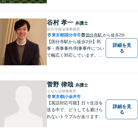
幅広く対応。クレプトマニア
弁護の顕著な実績。夜間の法
律相談・打ち合わせに力を入
谷村 孝一
弁護士
れています。【万全のコロナ
国分寺南法律事務所
対策】お気軽にご相談くださ
東京都
国分寺市
国分寺駅
から徒歩2分
|
い。
【国分寺駅から徒歩2分】民
詳細を見
事・商事事件/刑事事件につい
る
て幅広く対応しています。ま
ずはお気軽にご相談くださ
い。
菅野 律哉
弁護士
エゼル法律事務所
東京都
小金井市
|
【英語対応可能】日々生活を
詳細を見
送る中で、どうしても避けら
る
れないトラブルがあります。
相談の中で皆様のお話をお聞
きし、法律家がお役に立てる
かどうかを一緒に考えていき