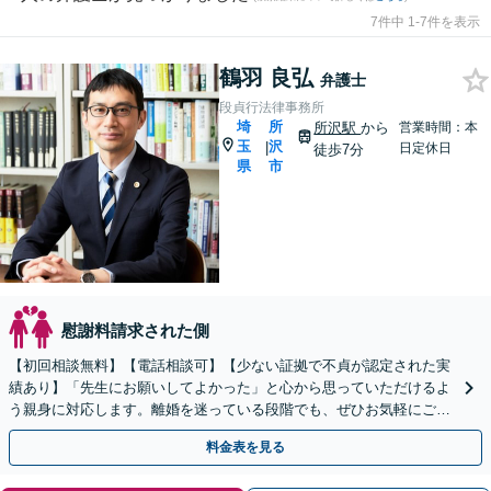
7件中 1-7件を表示
鶴羽 良弘
弁護士
段貞行法律事務所
埼
所
所沢駅
から
営業時間：本
玉
沢
|
日定休日
徒歩7分
県
市
慰謝料請求された側
【初回相談無料】【電話相談可】【少ない証拠で不貞が認定された実
績あり】「先生にお願いしてよかった」と心から思っていただけるよ
う親身に対応します。離婚を迷っている段階でも、ぜひお気軽にご相
談ください。【子連れ相談可】【休日・夜間相談可】
料金表を見る