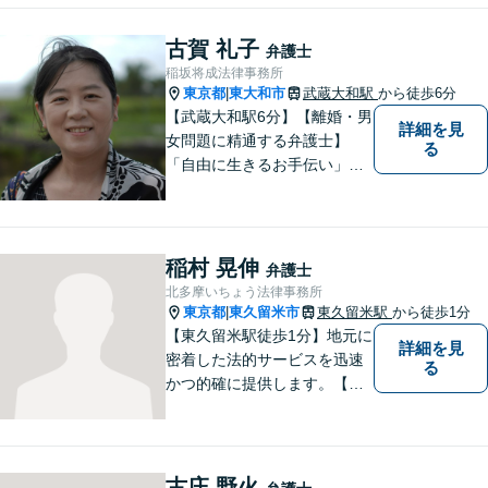
古賀 礼子
弁護士
稲坂将成法律事務所
東京都
東大和市
武蔵大和駅
から徒歩6分
|
【武蔵大和駅6分】【離婚・男
詳細を見
女問題に精通する弁護士】
る
「自由に生きるお手伝い」を
モットーにしています。頼も
しいパートナーとして共に解
決策を模索いたします！ぜひ
お気軽にご相談ください。
稲村 晃伸
弁護士
【育休後アドバイザー／フェ
北多摩いちょう法律事務所
ファシリテーター資格保有】
東京都
東久留米市
東久留米駅
から徒歩1分
|
【東久留米駅徒歩1分】地元に
詳細を見
密着した法的サービスを迅速
る
かつ的確に提供します。【当
日／夜間／休日対応可能】法
律トラブルでお悩みの方は、
お気軽にご相談ください。ご
納得のいく解決を目指して、
古庄 野火