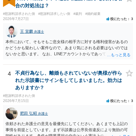
の財産を差し押さえられ、そこから債権回収が図られることになりま
に働く可能性は有り得ます。 交渉で解決する多くの場合は、相手
合の対処法は？
すが、 和解であれば柔軟な解決が可能ですので、その場合は分割払
が弁護士に依頼しているケースで、５０万円以下で合意できる場合は
いにより支払うことも十分可能です。 ⑤ このような事情であれば、私
#慰謝料請求された側
#慰謝料請求したい側
#裁判
#婚約破棄
稀であると思います。 通常は、６０万円から８０万円程度になる
2026年7月27日
役にたった
3
は120万円のみ和解交渉を続けるべきでしょうか。 ⇒ご相談者様の認
ことが多いというのが私の印象です。 ２ 質問② ご記載の内容が
識を前提にすれば、１００万円も含めて返済する必要はないと考えら
減額を進めるうえでの交渉材料かと思います。 なお、ご自身が離
王 宣麟
れるため、 120万円のみについて交渉を続けることがベターかと存じ
弁護士
婚しないことは、交渉材料にはならないかと思いますので、ご注意く
ます。
ださい。 また、相手夫婦の婚姻関係が既に破綻していたことや、
本件において、そもそもご息女様の相手方に対する権利侵害があるの
相手女性が結婚しているとは知らなかったと主張することもあります
かどうかも疑わしい案件なので、あまり気にされる必要はないのでは
が、 ケースバイケースですので、ご自身の場合にそれらの主張が
ないかと思います。 なお、LINEアカウントからであっても、そこに紐
できるかはよくお考え下さい。 ３ 質問③ 違約金を５０万円とす
づけられた電話番号の開示→携帯電話会社から氏名・住所が開示され
る旨の交渉をすることが妥当かどうかという基準はありません。
るパターンはありえるものの、本件のような精神的損害が発生したと
公序良俗に反するような金額では、その条項自体が無効になり得ます
明確にいえないような案件において開示がなされる可能性も低いので
4
不貞行為なし、離婚もされていないが奥様が作ら
が、 ２００万円でも、５０万円でも、公序良俗に反するほど高額
はないかと推察します。
れた示談書にサインをしてしまいました。効力は
とはいえないと考えますので、 結局は、妥当かどうかというより
ありますか？
も、ご自身が納得できるかどうかという基準でお考えいただくといい
と思います。 そのうえで、合意できるかは、相手も納得できるか
#慰謝料請求された側
否かにかかってはきますが。 ４ 質問④ ご記載の内容からは判断
2026年7月15日
役にたった
3
できないのですが、 清算条項を記載しないで合意することはリス
クがありますので、むしろ、原則としては、清算条項を記載するべき
肥田 弘昭
弁護士
であるとお考えいただくといいです。 ご質問に対する回答は以上で
依頼された弁護士の意見を最優先にしてください。あくまでも上記の
すが、可能であれば、ご依頼になるかは別として、お近くの弁護士に
事情を前提としています。まず示談書は公序良俗違反により無効の可
直接相談されて、 今後の対応についてアドバイス等を求めることを
能性があります。条件が職業選択の自由という憲法上の人権を侵害し