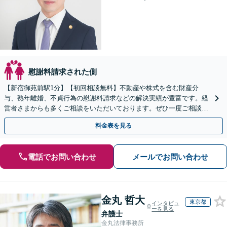
慰謝料請求された側
【新宿御苑前駅1分】【初回相談無料】不動産や株式を含む財産分
与、熟年離婚、不貞行為の慰謝料請求などの解決実績が豊富です。経
営者さまからも多くご相談をいただいております。ぜひ一度ご相談く
ださい。【夜間・休日対応可】【クレジットカード利用可】
料金表を見る
電話でお問い合わせ
メールでお問い合わせ
金丸 哲大
東京都
インタビュ
ーを見る
弁護士
金丸法律事務所