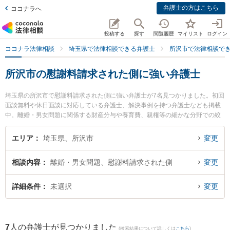
弁護士の方はこちら
ココナラへ
投稿する
探す
閲覧履歴
マイリスト
ログイン
ココナラ法律相談
埼玉県で法律相談できる弁護士
所沢市で法律相談で
所沢市の慰謝料請求された側に強い弁護士
埼玉県の所沢市で慰謝料請求された側に強い弁護士が7名見つかりました。初回
面談無料や休日面談に対応している弁護士、解決事例を持つ弁護士なども掲載
中。離婚・男女問題に関係する財産分与や養育費、親権等の細かな分野での絞
り込み検索もでき便利です。特に段貞行法律事務所の鶴羽 良弘弁護士や東京ス
タートアップ法律事務所 所沢支店の福島 海都弁護士、弁護士法人アルファ総合
エリア
埼玉県、所沢市
変更
法律事務所の野付 さくら弁護士のプロフィール情報や弁護士費用、強みなどが
注目されています。『所沢市で土日や夜間に発生した慰謝料請求された側のト
相談内容
離婚・男女問題、慰謝料請求された側
変更
ラブルを今すぐに弁護士に相談したい』『慰謝料請求された側のトラブル解決
の実績豊富な近くの弁護士を検索したい』『初回相談無料で慰謝料請求された
側を法律相談できる所沢市内の弁護士に相談予約したい』などでお困りの相談
詳細条件
未選択
変更
者さんにおすすめです。
7
人の弁護士が見つかりました
(検索結果について詳しくは
こちら
)