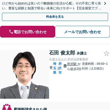
けど何から始めれば良いの？離婚後の生活が心配」その不安に寄り添
い、豊富な経験と知識で明るい未来に向けサポート【完全個室でプラ
イバシー配慮】
料金表を見る
電話でお問い合わせ
メールでお問い合わせ
石田 俊太郎
弁護士
弁護士法人心 所沢法律事務所
埼
所
所沢駅
か
営業時間：09:00~1
玉
沢
|
8:00（土日祝日）
ら徒歩3分
県
市
慰謝料請求された側