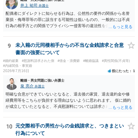
井上 祐司
弁護士
配偶者にダイレクトに知らせる行為は、公然性の要件の関係から名誉
棄損・侮辱罪等の罪に該当する可能性は低いものの、一般的には不貞
行為の相手方との関係でプライバシー侵害等の違法性を含む行為で
す。 そのため、そのことを知った相手方の夫婦関係への影響が大きい
ため、弁護士としては推奨しないことが一般的かと思います。
9
未入籍の元同棲相手からの不当な金銭請求と合意
書面の強要について
#婚約破棄
#慰謝料請求された側
#借金・浪費癖
#離婚協議
#異性関係(不貞等)
#内縁関係・事実婚
2026年7月16日
役にたった
1
離婚・男女問題に強い弁護士
泉 亮介
弁護士
明確な合意ができていないとなると、退去後の家賃、退去違約金や修
繕費用等をこちらが負担する理由はないように思われます。 仮に婚約
が成立していたとなると、不貞慰謝料については請求される可能性が
あるため検討しておく必要があるでしょう。 弁護士を立てる予定であ
れば早めに弁護士に相談し、弁護士から回答をさせると良いでしょ
う。
10
元交際相手の男性からの金銭請求と、つきまとい
行為について