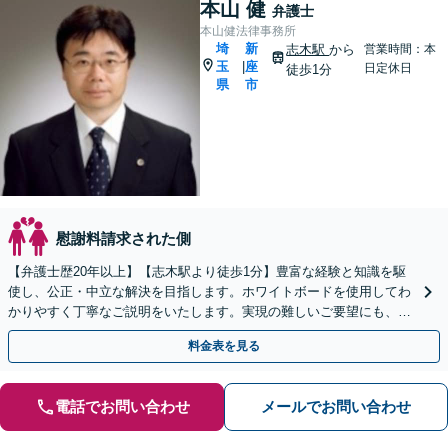
本山 健
弁護士
本山健法律事務所
埼
新
志木駅
から
営業時間：本
玉
座
|
日定休日
徒歩1分
県
市
慰謝料請求された側
【弁護士歴20年以上】【志木駅より徒歩1分】豊富な経験と知識を駆
使し、公正・中立な解決を目指します。ホワイトボードを使用してわ
かりやすく丁寧なご説明をいたします。実現の難しいご要望にも、で
きる限りご希望に沿えるようなアドバイスを行います。
料金表を見る
電話でお問い合わせ
メールでお問い合わせ