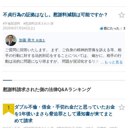
ことで70万円の支払いを約束する内容で合意書を作成し、解決することがで
きました。
不貞行為の証拠はなし。慰謝料減額は可能ですか？
#不倫慰謝料
#慰謝料請求された側
2026年07月04日(土)
役にたった
3
加藤 善大
弁護士
ご質問に回答いたします。 まず、ご自身の精神的苦痛を訴える等、相
手の行動に対する法的対応をすることについては、 確かに、相手の行
動は法的に問題になり得ますが、 問題が泥沼化するリスクがあります
ので、ご依頼の弁護士とよく相談して、 慎重に判断することをお勧め
します。 （相手の行動が目に余る場合は、対応することもあり得ます
が、 現状、双方弁護士を立てているのであれば、様子を見ることが得
策かもしれません。） 相手からの慰謝料請求については、 仮に不貞行
慰謝料請求された側の法律Q&Aランキング
為が認められたとしても、 相手夫婦が離婚しないのであれば（離婚し
ていなくても別居しているような場合は離婚する前ての扱いになる可
能性がありますが。）、通常、 ・多くても１００万円程度 ・求償権を
1
ダブル不倫・借金・手切れ金だと思っていたお金
放棄する場合は、６０万円から８０万円ほど が慰謝料の相場観かと思
います。 そうすると、不貞行為がないことを前提に、相手に裸の写真
を1年後いまさら脅迫罪として通知書が来てまと
を送ったことが相手の妻に対する不法行為になるとしても、 求償権放
めて請求
棄をしない前提での５０万円は低額ということはないと考えます。 な