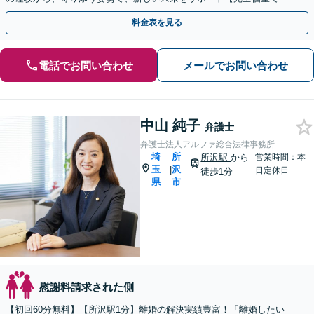
ライバシー配慮】【当日・夜間（18時まで）の相談可】
料金表を見る
電話でお問い合わせ
メールでお問い合わせ
中山 純子
弁護士
弁護士法人アルファ総合法律事務所
埼
所
所沢駅
から
営業時間：本
玉
沢
|
日定休日
徒歩1分
県
市
慰謝料請求された側
【初回60分無料】【所沢駅1分】離婚の解決実績豊富！「離婚したい