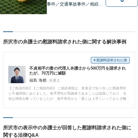
事件／交通事故事件／相続事
件／土地建物明渡請求事件等
幅広く対応。クレプトマニア
弁護の顕著な実績。夜間の法
律相談・打ち合わせに力を入
れています。【万全のコロナ
所沢市の弁護士の慰謝料請求された側に関する解決事例
対策】お気軽にご相談くださ
い。
# 慰謝料請求された側
不貞相手の妻の代理人弁護士から500万円を請求され
たが、70万円に減額
福島 海都
弁護士
【ご相談内容】【ご相談内容】 ご相談者様は、飲食店で知り合った既婚男性
と不倫関係にありました。相手男性が既婚者であることは認識しており、当
初は関係を断っていましたが、相手男性から「妻とは上手くいっておらず離
婚する予定である」と聞かされていたこともあり、押しに負ける形で肉体関
係を持ってしまいました。 そのことが相手男性の配偶者に発覚し、弁護士を
通じて慰謝料として500万円の請求を受けました。ご相談者様は、本件の対応
に悩んで当事務所にお問合せをいただき、当事務所の弁護士とのご面談を行
いました。 【解決の過程と結果】 ご面談後、減額の可能性が高いと判断しそ
所沢市の表示中の弁護士が回答した慰謝料請求された側に
の旨をお伝えしたところ、ご依頼をいただくことになりました。約3ヶ月間の
関する法律Q&A
交渉の結果、慰謝料は500万円から430万円の減額となり、求償権を放棄する