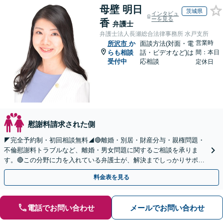
母壁 明日
茨城県
インタビュ
ーを見る
香
弁護士
弁護士法人長瀬総合法律事務所 水戸支所
営業時
所沢市
か
面談方法(対面・電
らも相談
話・ビデオなど)は
間：本日
受付中
応相談
定休日
慰謝料請求された側
◤完全予約制・初回相談無料◢🔴離婚・別居・財産分与・親権問題・
不倫慰謝料トラブルなど、離婚・男女問題に関するご相談を承りま
す。🔴この分野に力を入れている弁護士が、解決までしっかりサポー
トいたします。まずはお気軽にお問い合わせください。
料金表を見る
電話でお問い合わせ
メールでお問い合わせ