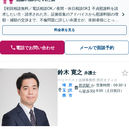
【初回相談無料／電話相談OK／夜間・休日相談OK】不貞慰謝料を請
求したい方・請求された方。証拠収集のアドバイスから慰謝料額の増
額・減額の交渉まで、不倫問題に詳しい弁護士が、依頼者様にとって
最善の解決策をご提案いたします。
料金表を見る
電話でお問い合わせ
メールで面談予約
鈴木 寛之
弁護士
ベリーベスト法律事務所 所沢オフィス
埼
所
所沢駅
か
営業時間：09:30~1
玉
沢
|
8:00（土日祝日）
ら徒歩3分
県
市