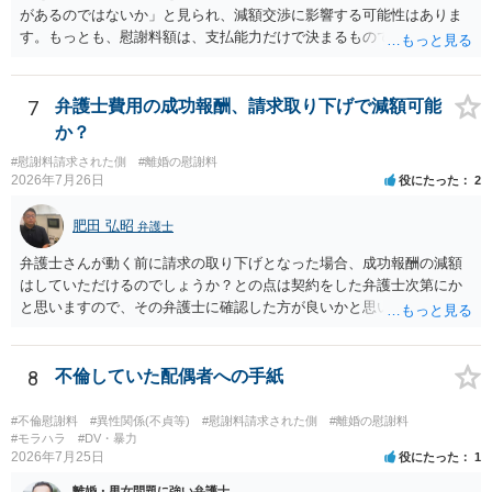
があるのではないか」と見られ、減額交渉に影響する可能性はありま
めることをおすすめいたします。 ご参考にしていただけますと幸いで
す。もっとも、慰謝料額は、支払能力だけで決まるものではなく、不
す。
貞行為の有無、やり取りの内容、会っていた回数、夫婦関係への影
響、離婚・別居の有無、証拠関係等によって判断されます。 ご記載の
ように、LINEのやり取りと数回の食事のみで性交渉がないのであれ
7
弁護士費用の成功報酬、請求取り下げで減額可能
ば、原則として不貞慰謝料支払義務は否定されます。他方で、性交渉
か？
がない場合でも、親密なやり取りの内容や関係の態様によっては、婚
#慰謝料請求された側
#離婚の慰謝料
姻共同生活の平穏を害したとして、例外的に慰謝料支払義務が肯定さ
2026年7月26日
役にたった
2
れることもあります。 すでに弁護士に依頼されているのであれば、車
の購入事情も含めて説明し、支払能力の問題と、そもそもの慰謝料額
肥田 弘昭
弁護士
の相当性を分けて交渉してもらう方がよいでしょう。
弁護士さんが動く前に請求の取り下げとなった場合、成功報酬の減額
はしていただけるのでしょうか？との点は契約をした弁護士次第にか
と思いますので、その弁護士に確認した方が良いかと思います。ご参
考にしてください。
8
不倫していた配偶者への手紙
#不倫慰謝料
#異性関係(不貞等)
#慰謝料請求された側
#離婚の慰謝料
#モラハラ
#DV・暴力
2026年7月25日
役にたった
1
離婚・男女問題に強い弁護士