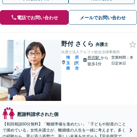
電話でお問い合わせ
メールでお問い合わせ
野付 さくら
弁護士
弁護士法人アルファ総合法律事務所
埼
所
所沢駅
から
営業時間：本
玉
沢
|
日定休日
徒歩1分
県
市
慰謝料請求された側
【初回相談60分無料】「離婚準備を進めたい」「子どもや財産のこと
で揉めている」女性弁護士が、離婚後の人生を一緒に考えます。多く
の経験から、寄り添う姿勢で、新しい未来をサポート【完全個室でプ