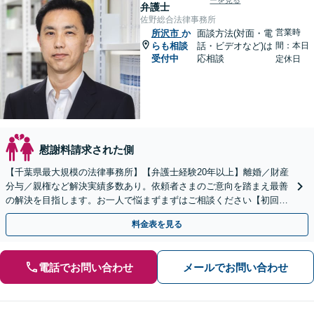
ーを見る
弁護士
佐野総合法律事務所
営業時
所沢市
か
面談方法(対面・電
らも相談
話・ビデオなど)は
間：本日
受付中
応相談
定休日
慰謝料請求された側
【千葉県最大規模の法律事務所】【弁護士経験20年以上】離婚／財産
分与／親権など解決実績多数あり。依頼者さまのご意向を踏まえ最善
の解決を目指します。お一人で悩まずまずはご相談ください【初回来
所相談無料】【電話・web面談可】【千葉中央駅5分】
料金表を見る
電話でお問い合わせ
メールでお問い合わせ