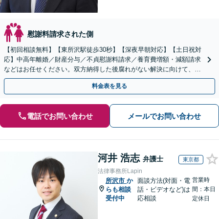
慰謝料請求された側
【初回相談無料】【東所沢駅徒歩30秒】【深夜早朝対応】【土日祝対
応】中高年離婚／財産分与／不貞慰謝料請求／養育費増額・減額請求
などはお任せください。双方納得した後腐れがない解決に向けて、全
力を尽くします。
料金表を見る
電話でお問い合わせ
メールでお問い合わせ
河井 浩志
弁護士
東京都
法律事務所Lapin
営業時
所沢市
か
面談方法(対面・電
らも相談
話・ビデオなど)は
間：本日
受付中
応相談
定休日