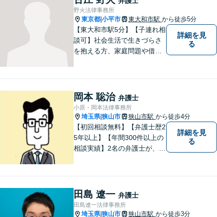
弁護士
全力を尽くします。【法テラ
野火法律事務所
ス利用可能】
東京都
小平市
東大和市駅
から徒歩5分
|
【東大和市駅5分】【子連れ相
詳細を見
談可】社会生活で生きづらさ
る
を抱える方、家庭問題や借金
問題などでお困りの方に、弁
護士として法律面からサポー
トいたします。【債務初回相
談無料】【分割払い可】【法
岡本 聡治
弁護士
テラス利用可】
小原・岡本法律事務所
埼玉県
狭山市
狭山市駅
から徒歩4分
|
【初回相談無料】【弁護士歴2
詳細を見
5年以上】【年間300件以上の
る
相談実績】2名の弁護士が、さ
まざまな問題を解決します！
【離婚】不倫の慰謝料請求、
財産分与、養育費など、ご相
談ください【相続】税理士や
田島 遼一
弁護士
司法書士などと連携し、複雑
田島遼一法律事務所
な案件も対応。【狭山市駅4
埼玉県
狭山市
狭山市駅
から徒歩3分
|