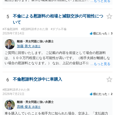
お勧めいたします。 ご参考にしていただければ幸いです。
た内容であるからです。次に、サインをさせた経緯から、強迫取消の
可能性もあるかと思います。ご参考にしてください。
5
不倫による慰謝料の相場と減額交渉の可能性につ
いて
#不倫慰謝料
#慰謝料請求された側
#ダブル不倫
2026年7月14日
役にたった
3
離婚・男女問題に強い弁護士
加藤 善大
弁護士
ご質問に回答いたします。 ご記載の内容を前提として場合の慰謝料
は、 １００万円程度になる可能性が高いです。 （相手夫婦が離婚しな
い場合の慰謝料となります。） なお、上記の金額は不倫をした２名が
支払う総額の相場ですので、 ご自身が全額支払った場合は相手女性に
半額程度の支払を求める、 求償ができることになります。 その求償権
を放棄する場合の慰謝料相場は、６０万円から８０万円程度になるこ
6
不倫慰謝料交渉中に車購入
とが多いです。 （相手夫婦が離婚しませんので、減額してでも求償権
を放棄してもらうメリットがあることになります。） ５年後に離婚す
#慰謝料請求された側
る可能性について、慰謝料額に影響が出る可能性はないと考えます。
2026年7月21日
役にたった
2
最後に、ご依頼になる場合の弁護士費用は、ご依頼になる弁護士によ
離婚・男女問題に強い弁護士
り異なりますので、直接ご確認いただくといいですよ。 ご質問に対す
髙橋 俊太
弁護士
る回答は以上ですが、可能であれば、ご依頼になるかは別にして、お
車を購入していたことを相手方に知られた場合、交渉上、「支払能力
近くの弁護士に直接相談されて、今後の対応についてアドバイスを求