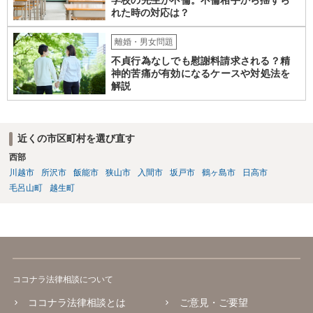
れた時の対応は？
離婚・男女問題
不貞行為なしでも慰謝料請求される？精
神的苦痛が有効になるケースや対処法を
解説
近くの市区町村を選び直す
西部
川越市
所沢市
飯能市
狭山市
入間市
坂戸市
鶴ヶ島市
日高市
毛呂山町
越生町
ココナラ法律相談について
ココナラ法律相談とは
ご意見・ご要望