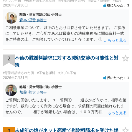
#ダブル不倫
#慰謝料請求された側
#異性関係(不貞等)
#借金・浪費癖
#裁判
お、実際には不貞行為がなくても、写真やＬＩＮＥのでのやりとり等
2026年7月30日
役にたった
3
で、 不貞行為があったと認定されてしまう場合もありますから、 その
ことを想定しなければいけない場合は、若干の増額を検討する必要が
離婚・男女問題に強い弁護士
あるかもしれません。 ご質問に対する回答は以上ですが、 ご依頼の弁
森本 偲音
弁護士
護士とよく相談されて、進めてください。 ご参考にしていただけます
ご相談事項について、以下のとおり回答させていただきます。 ご参考
と幸いです。
にしていただき、ご心配であれば最寄りの法律事務所に関係資料一式
をご持参の上、ご相談していただければと存じます。 ① このLINEの
流れを見る限り、100万円は貸付金ではなく、手切れ金・和解金と評価
される可能性はあるのか ⇒LINEを含む１００万円の貸付に至るまでの
やり取り等の経緯、誓約書の内容等を踏まえて、関係を清算するため
2
不倫の慰謝料請求に対する減額交渉の可能性と対
の 金銭であったと評価される可能性はあると考えます。 ② 「今後一
策
切関与しないなら100万円振り込む」というLINEや誓約書は、裁判上
#慰謝料請求された側
#不倫慰謝料
#ダブル不倫
どの程度証拠価値があるのか ⇒前後のやり取りや誓約書の具体的内容
2026年7月31日
役にたった
1
を見ない限り、具体的な判断はできませんが、一定の証拠価値はある
と考えます。 ③ 借用書があっても、後から100万円を貸付扱いに変更
離婚・男女問題に強い弁護士
することは認められるのか。 ⇒おそらく１００万円は不当利得（受け
加藤 善大
弁護士
取る正当な権利がないのに利益を取得した）として返還請求されてい
ご質問に回答いたします。 １ 質問① 通るかどうかは、相手次第
るものかと推察しますので、 貸金返還ではないかと存じます。 ④ 私
ですが、裁判になって判決になる場合は、求償権の問題は触れられま
は現在、収入も不安定で貯金もなくリボ払い借金が既に約100万あり。
せんので、 相手が離婚しない場合は、１００万円程度となる可能
今年に再婚したが主人はお金に厳しい為、一括で220万円を支払う事は
性があると思われます。 交渉については、相手としても、裁判を
困難 仮に裁判で敗訴した場合でも、分割払いになる可能性はあります
するデメリットはありますから（経済的、時間的、精神的負担等）、
か。 ⇒判決となり敗訴してしまった場合は、強制執行により不動産等
反対にご自身が、裁判も辞さずという姿勢を示すことで、プラス
3
未成年の娘がネット恋愛で慰謝料請求を受けた場