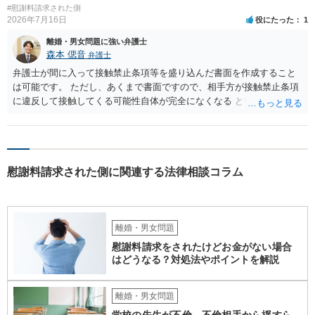
#慰謝料請求された側
2026年7月16日
役にたった
1
離婚・男女問題に強い弁護士
森本 偲音
弁護士
弁護士が間に入って接触禁止条項等を盛り込んだ書面を作成すること
は可能です。 ただし、あくまで書面ですので、相手方が接触禁止条項
に違反して接触してくる可能性自体が完全になくなる という訳ではあ
りませんので、その点ご留意ください。 また、本件ではこれ以上嫌が
らせ行為がエスカレートする前に、一度警察に相談した方がよいかと
存じます。 以上、ご参考までに。
慰謝料請求された側に関連する法律相談コラム
離婚・男女問題
慰謝料請求をされたけどお金がない場合
はどうなる？対処法やポイントを解説
離婚・男女問題
学校の先生が不倫。不倫相手から揺すら