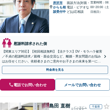
営業時間：08:
所沢市
面談方法(対面・
からも相
電話・ビデオな
00~20:00（土
談受付中
ど)は応相談
日祝日）
慰謝料請求された側
【関東エリア対応】【初回相談無料】【法テラス】DV・モラハラ被害
／不貞の慰謝料請求／親権・面会交流など、離婚・男女問題のお悩み
はお任せください。依頼者さまのご意向やお子さまの未来を第一に、
最善の解決へ向けてサポートいたします【子連れ相談】
料金表を見る
電話でお問い合わせ
メールでお問い合わせ
島田 直樹
千葉県
インタビュ