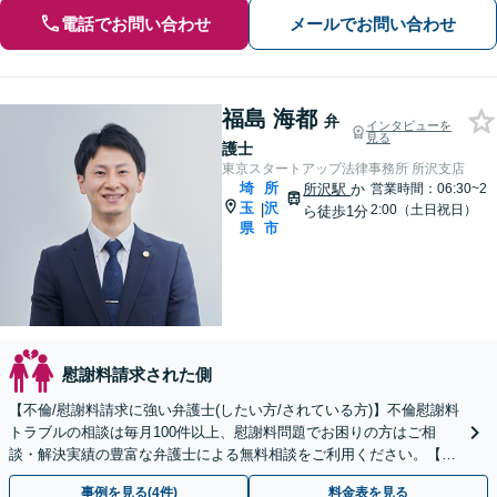
電話でお問い合わせ
メールでお問い合わせ
福島 海都
弁
インタビューを
見る
護士
東京スタートアップ法律事務所 所沢支店
埼
所
所沢駅
か
営業時間：06:30~2
玉
沢
|
2:00（土日祝日）
ら徒歩1分
県
市
慰謝料請求された側
【不倫/慰謝料請求に強い弁護士(したい方/されている方)】不倫慰謝料
トラブルの相談は毎月100件以上、慰謝料問題でお困りの方はご相
談・解決実績の豊富な弁護士による無料相談をご利用ください。【不
倫相談は初回0円】【埼玉県全域対応】
事例を見る(4件)
料金表を見る