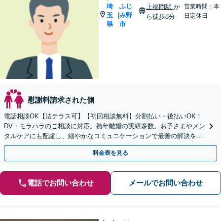
埼
ふじ
上福岡駅
か
営業時間：本
玉
み野
|
日定休日
ら徒歩8分
県
市
慰謝料請求された側
電話相談OK【法テラス可】【初回相談無料】分割払い・後払いOK！
DV・モラハラのご相談に対応。熟年離婚の実績多数。お子さまやメン
タルケアにも配慮し、細やかなコミュニケーションで最善の解決を目
指します【休日夜間対応】【上福岡駅8分】
料金表を見る
電話でお問い合わせ
メールでお問い合わせ