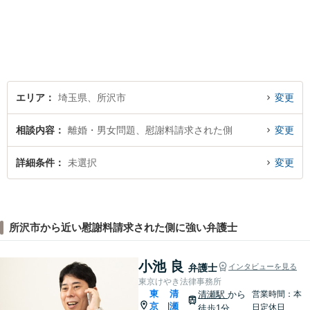
エリア
埼玉県、所沢市
変更
相談内容
離婚・男女問題、慰謝料請求された側
変更
詳細条件
未選択
変更
所沢市から近い慰謝料請求された側に強い弁護士
小池 良
弁護士
インタビューを見る
東京けやき法律事務所
東
清
清瀬駅
から
営業時間：本
京
瀬
|
日定休日
徒歩1分