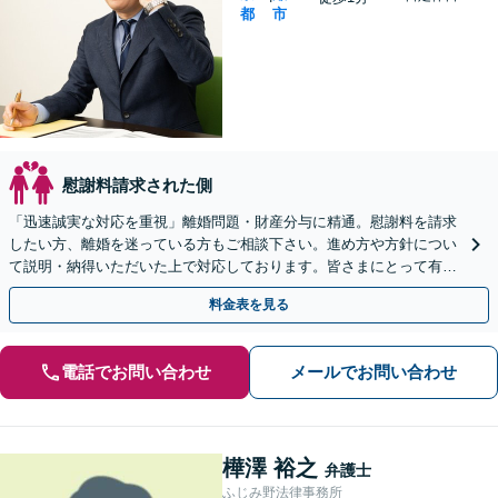
都
市
慰謝料請求された側
「迅速誠実な対応を重視」離婚問題・財産分与に精通。慰謝料を請求
したい方、離婚を迷っている方もご相談下さい。進め方や方針につい
て説明・納得いただいた上で対応しております。皆さまにとって有利
な解決へ向け尽力【夜間・休日相談可｜WEB面談可】
料金表を見る
電話でお問い合わせ
メールでお問い合わせ
樺澤 裕之
弁護士
ふじみ野法律事務所