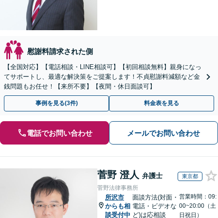
慰謝料請求された側
【全国対応】【電話相談・LINE相談可】【初回相談無料】親身になっ
てサポートし、最適な解決策をご提案します！不貞慰謝料減額など金
銭問題もお任せ！【来所不要】【夜間・休日面談可】
事例を見る(3件)
料金表を見る
電話でお問い合わせ
メールでお問い合わせ
菅野 澄人
弁護士
東京都
菅野法律事務所
営業時間：09:
所沢市
面談方法(対面・
からも相
電話・ビデオな
00~20:00（土
談受付中
ど)は応相談
日祝日）