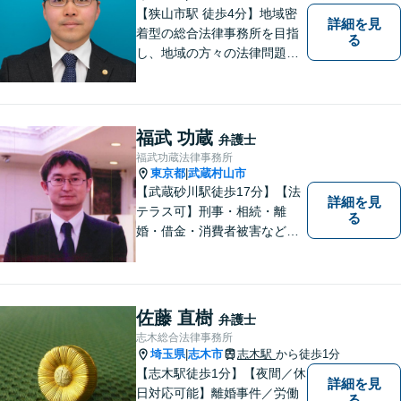
分】
【狭山市駅 徒歩4分】地域密
詳細を見
着型の総合法律事務所を目指
る
し、地域の方々の法律問題を
迅速かつ良い解決に導けるよ
う最善を尽くします。 法律問
題でお悩みのことがあればお
気軽にご相談ください。
福武 功蔵
弁護士
福武功蔵法律事務所
東京都
武蔵村山市
|
【武蔵砂川駅徒歩17分】【法
詳細を見
テラス可】刑事・相続・離
る
婚・借金・消費者被害など、
幅広いお困りごとに対応いた
します。いつでも依頼者様の
味方となり、しかるべき方向
へと導いてまいります。まず
佐藤 直樹
弁護士
はお気軽にご相談ください。
志木総合法律事務所
埼玉県
志木市
志木駅
から徒歩1分
|
【志木駅徒歩1分】【夜間／休
詳細を見
日対応可能】離婚事件／労働
る