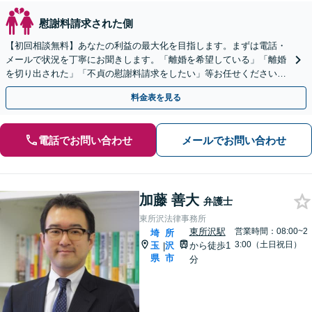
慰謝料請求された側
【初回相談無料】あなたの利益の最大化を目指します。まずは電話・
メールで状況を丁寧にお聞きします。「離婚を希望している」「離婚
を切り出された」「不貞の慰謝料請求をしたい」等お任せください。
【リーズナブルな料金設定】
料金表を見る
電話でお問い合わせ
メールでお問い合わせ
加藤 善大
弁護士
東所沢法律事務所
東所沢駅
営業時間：08:00~2
埼
所
3:00（土日祝日）
玉
沢
から徒歩1
|
県
市
分