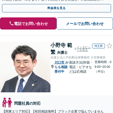
て顧問契約を通じた充実のサポートを提供しております
料金表を見る
電話でお問い合わせ
メールでお問い合わせ
小野寺 範
埼玉県
インタビュ
ーを見る
繁
弁護士
弁護士法人平松剛法律事務所 大宮事務所
営業時間：0
川口市
か
面談方法(対面・
らも相談
電話・ビデオな
9:00~20:00
受付中
ど)は応相談
（平日）
問題社員の対応
【関東エリア対応】【初回相談無料】ブラック企業で悩んでいません