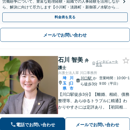
労働紛争について、豊富な処理経験・組織での人事経験を活用しなが
ら、解決に向けて尽力します【小川町・淡路町・新御茶ノ水駅から約
1分、御茶ノ水駅も利用可】
料金表を見る
メールでお問い合わせ
石川 智美
弁
インタビューを
見る
護士
弁護士法人翠 川口事務所
埼
川
川口駅
か
営業時間：10:00~1
玉
口
|
9:00（平日）
ら徒歩3分
県
市
【川口駅徒歩3分】【離婚、相続、債務
整理等、あらゆるトラブルに精通】わ
かりやすさには定評あり。【初回相談
無料】お客様の精神的な負担を軽減し
ながら、将来の見通しを丁寧にお伝え
電話でお問い合わせ
メールでお問い合わせ
します。【子連れ相談OK】