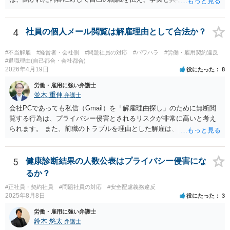
労働トラブルをご自身で対応することは、ご負担が大きいかと存じま
しては否認をすべきでしょう（証拠があるなら証拠も見せながら）。
すので、弁護士への相談をお勧めいたします。
会社側でセクハラの事実があったと認定した場合は、単なる警告・指
導だけでなく、懲戒処分等が行われる可能性もありますので、そのよ
4
社員の個人メール閲覧は解雇理由として合法か？
うな不利益な処分が行われたタイミングで弁護士の相談されるのが良
いのではないかと思います。
#不当解雇
#経営者・会社側
#問題社員の対応
#パワハラ
#労働・雇用契約違反
#退職理由(自己都合・会社都合)
2026年4月19日
役にたった
8
労働・雇用に強い弁護士
並木 重伸
弁護士
会社PCであっても私信（Gmail）を「解雇理由探し」のために無断閲
覧する行為は、プライバシー侵害とされるリスクが非常に高いと考え
られます。 また、前職のトラブルを理由とした解雇は、 採用時に虚偽
の申告をした等でない限り、現在の解雇事由にはなりません。 今後は
メールの内容には触れず、現在の「素行の悪さ」に関する事情を具体
的に記録してください。注意・指導を繰り返しても改善されないとい
5
健康診断結果の人数公表はプライバシー侵害にな
うプロセスを積み上げ、段階的に懲戒や退職勧奨を検討するのが安全
るか？
な進め方です。
#正社員・契約社員
#問題社員の対応
#安全配慮義務違反
2025年8月8日
役にたった
3
労働・雇用に強い弁護士
鈴木 悠太
弁護士