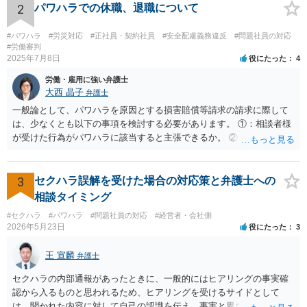
わらず、その後でも執拗に退職を強く求めることです。 職場のパワー
2
パワハラでの休職、退職について
ハラスメントとは、同じ職場で働く者に対し、職務上の地位や人間関
係などの職場内の優位性を背景に、業務の適正な範囲を超えて、精神
#パワハラ
#労災対応
#正社員・契約社員
#安全配慮義務違反
#問題社員の対応
的・身体的苦痛を与える又は職場環境を悪化させる行為をいいます。
#労働審判
2025年7月8日
役にたった
4
パワハラの事案は、証拠などをもとにしながら、直接具体的なお話を
お伺いして、法的に正確に分析する必要があります。本件の言動が、
労働・雇用に強い弁護士
これらに該当するかどうか、証拠に基づいて、子細な分析と慎重な対
大西 晶子
弁護士
応が必要です。客観的証拠が不可欠です。 法的に正確に分析されたい
一般論として、パワハラを原因とする損害賠償等請求の請求に際して
場合には、労務管理と労働法に精通し、上記に関連した法理等にも通
は、少なくとも以下の事項を検討する必要があります。 ①：相談者様
じた弁護士等に相談し、証拠をもとにしながら具体的な話をなさった
が受けた行為がパワハラに該当すると主張できるか。 ②：会社が、当
上で、今後の対応を検討するべきです。良い解決になりますよう祈念
該パワハラ行為を認識していたにもかかわらず、適切な対策を怠った
しております。
と主張できるか。 ③：当該パワハラ行為のせいで相談者様が適応障害
を患ったと主張できるか。 ④：①②③の主張を裏付ける証拠がどの程
3
セクハラ誤解を受けた場合の対応策と弁護士への
度充実しているか。 ⑤：未払残業代等、会社に対して他に請求できそ
相談タイミング
うなものはあるか。 ①～③により、パワハラ行為をした本人/会社の両
#セクハラ
#パワハラ
#問題社員の対応
#経営者・会社側
方に対して損害賠償等を請求できるか否かが変わってきます。 ④によ
2026年5月23日
役にたった
3
り、交渉のみで妥協べきか、訴訟も見据えて徹底的に責任追求できそ
うかを検討することになります。 また、会社に対して他に請求できそ
王 宣麟
弁護士
うなものがあれば（⑤）、パワハラの証拠が多少不足していたとして
も、併せて請求することによって、解決金の増額事由として扱うこと
セクハラの内部通報があったときに、一般的にはヒアリングの事実確
を検討する余地があります。 具体的なご事情が分からないため、抽象
認から入るものと思われるため、ヒアリングを受けるサイドとして
的な説明にとどまり申し訳ありません。 ただ、パワハラを原因とする
は、聞かれた内容に対して自己の認識を伝え、事実と異なることに関