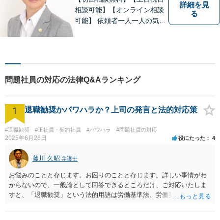
詳細を見
相談可能】【オンライン相談
る
可能】 依頼者一人一人の気持
ちを大切にし、最善の解決策
を見出す身近な弁護士である
ことを心掛けており、多数の
方より、元気になった・安心
したという声をいただいてお
問題社員の対応の法律Q&Aランキング
ります。
1
退職勧奨かパワハラか？上司の発言と法的対応策
#退職勧奨
#正社員・契約社員
#パワハラ
#問題社員の対応
2025年6月26日
役にたった
4
藤川 久昭
弁護士
お悩みのことと存じます。お困りのことと存じます。詳しい事情がわ
からないので、一般論として回答できるところだけ、ご対応いたしま
すと、「退職勧奨」という法的用語は労働基準法、労働契約法上は存
在しないのです。法的に違法な退職勧奨・強要といえるためには、退
職を求めただけではなく、本人が退職を明確に拒否しているにもかか