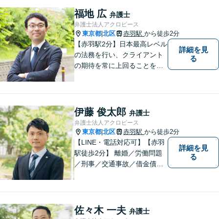
護をします。他士業との連携
福地 広
弁護士
あり【初回面談無料】
弁護士法人アクロピース
東京都
北区
赤羽駅
から徒歩2分
|
【赤羽駅2分】日本最高レベル
詳細を見
の法務を行い、クライアント
る
の期待を常に上回ることを使
命と考え活動しています。使
命を全てのクライアントに対
して実行し、クライアントの
最高のピースになるために精
伊藤 俊太郎
弁護士
一杯の努力をしていきます。
弁護士法人アクロピース
東京都
北区
赤羽駅
から徒歩2分
|
【LINE・電話対応可】【赤羽
詳細を見
駅徒歩2分】 離婚／労働問題
る
／刑事／交通事故／借金債務
整理などご相談ください。ス
ペシャリスト集団がチームを
組んで弁護をします。他士業
との連携あり。アクロピース
佐々木 一夫
弁護士
はあなたの味方です！