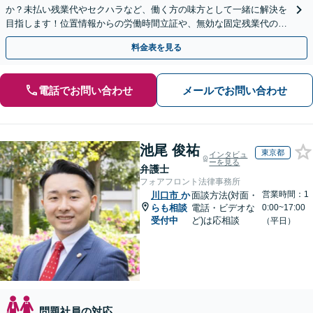
か？未払い残業代やセクハラなど、働く方の味方として一緒に解決を
目指します！位置情報からの労働時間立証や、無効な固定残業代の調
査もお任せください。【夜間や休日相談可】
料金表を見る
電話でお問い合わせ
メールでお問い合わせ
池尾 俊祐
東京都
インタビュ
ーを見る
弁護士
フォアフロント法律事務所
営業時間：1
川口市
か
面談方法(対面・
らも相談
電話・ビデオな
0:00~17:00
受付中
ど)は応相談
（平日）
問題社員の対応