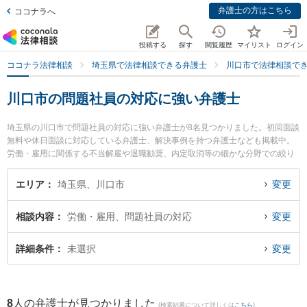
弁護士の方はこちら
ココナラへ
投稿する
探す
閲覧履歴
マイリスト
ログイン
ココナラ法律相談
埼玉県で法律相談できる弁護士
川口市で法律相談で
川口市の問題社員の対応に強い弁護士
埼玉県の川口市で問題社員の対応に強い弁護士が8名見つかりました。初回面談
無料や休日面談に対応している弁護士、解決事例を持つ弁護士なども掲載中。
労働・雇用に関係する不当解雇や退職勧奨、内定取消等の細かな分野での絞り
込み検索もでき便利です。特に弁護士法人翠 川口事務所の石見 信明弁護士や弁
護士法人翠 川口事務所の石川 智美弁護士、ゆい法律事務所の中田 充彦弁護士
エリア
埼玉県、川口市
変更
のプロフィール情報や弁護士費用、強みなどが注目されています。『川口市で
土日や夜間に発生した問題社員の対応のトラブルを今すぐに弁護士に相談した
相談内容
労働・雇用、問題社員の対応
変更
い』『問題社員の対応のトラブル解決の実績豊富な近くの弁護士を検索した
い』『初回相談無料で問題社員の対応を法律相談できる川口市内の弁護士に相
談予約したい』などでお困りの相談者さんにおすすめです。
詳細条件
未選択
変更
8
人の弁護士が見つかりました
(検索結果について詳しくは
こちら
)