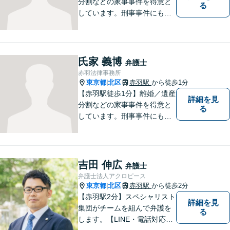
分割などの家事事件を得意と
る
しています。刑事事件にも対
応可能。複数対応ご希望の場
合、2名の弁護士で相談に対応
します。他事務所と連携した
弁護団事件の経験多数。【セ
氏家 義博
弁護士
カンドオピニオン対応】お気
赤羽法律事務所
軽にご連絡ください。
東京都
北区
赤羽駅
から徒歩1分
|
【赤羽駅徒歩1分】離婚／遺産
詳細を見
分割などの家事事件を得意と
る
しています。刑事事件にも対
応可能。複数対応ご希望の場
合、2名の弁護士で相談に対応
します。他事務所と連携した
弁護団事件の経験多数。【セ
吉田 伸広
弁護士
カンドオピニオン対応】お気
弁護士法人アクロピース
軽にご連絡ください。
東京都
北区
赤羽駅
から徒歩2分
|
【赤羽駅2分】スペシャリスト
詳細を見
集団がチームを組んで弁護を
る
します。【LINE・電話対応