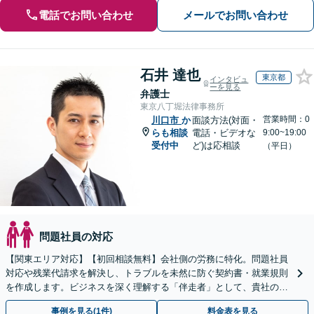
電話でお問い合わせ
メールでお問い合わせ
石井 達也
東京都
インタビュ
ーを見る
弁護士
東京八丁堀法律事務所
営業時間：0
川口市
か
面談方法(対面・
らも相談
電話・ビデオな
9:00~19:00
受付中
ど)は応相談
（平日）
問題社員の対応
【関東エリア対応】【初回相談無料】会社側の労務に特化。問題社員
対応や残業代請求を解決し、トラブルを未然に防ぐ契約書・就業規則
を作成します。ビジネスを深く理解する「伴走者」として、貴社の利
益と今後の事業成長を守り抜きます。
事例を見る(1件)
料金表を見る