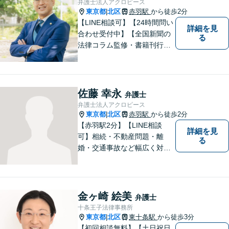
弁護士法人アクロピース
東京都
北区
赤羽駅
から徒歩2分
|
【LINE相談可】【24時間問い
詳細を見
合わせ受付中】【全国新聞の
る
法律コラム監修・書籍刊行・
メディア出演多】クレジット
カード、分割払い対応【電話
相談可】専門スタッフが概要
を伺い、相談予約をご案内。
佐藤 幸永
弁護士
「有利な条件で解決したい」
弁護士法人アクロピース
と強い要望がある方はご相談
東京都
北区
赤羽駅
から徒歩2分
|
ください。
【赤羽駅2分】【LINE相談
詳細を見
可】相続・不動産問題・離
る
婚・交通事故など幅広く対
応。チーム体制による迅速か
つ丁寧なサポートで、納得で
きる解決を目指します。どの
ような内容でもお気軽にご相
金ヶ崎 絵美
弁護士
談ください。【24時間問い合
十条王子法律事務所
わせ受付中】
東京都
北区
東十条駅
から徒歩3分
|
【初回相談無料】【土日祝日