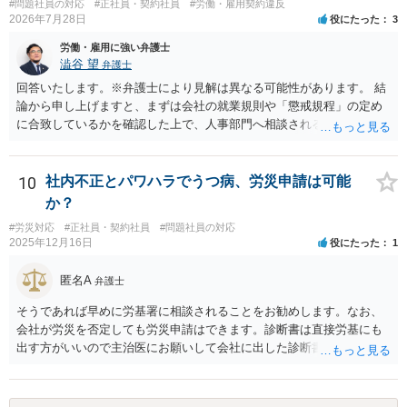
#問題社員の対応
#正社員・契約社員
#労働・雇用契約違反
2026年7月28日
役にたった
3
労働・雇用に強い弁護士
澁谷 望
弁護士
回答いたします。※弁護士により見解は異なる可能性があります。 結
論から申し上げますと、まずは会社の就業規則や「懲戒規程」の定め
に合致しているかを確認した上で、人事部門へ相談されることが最優
先となります。 その上で、いきなりの懲戒解雇は法的ハードルが高い
ものの、重い懲戒処分の対象には十分なり得ます。 名誉や評価の回復
については、会社側に「部下の不正行為による情報漏洩」と正式に認
10
社内不正とパワハラでうつ病、労災申請は可能
定させ、誤認した他部署への適切なフォローや周知を求めるのが有効
か？
です。 あるいは、懲戒があったことを社内で周知される手続があるの
#労災対応
#正社員・契約社員
#問題社員の対応
ならば、それにより軽微ながら回復はできるかもしれません。 さらに
2025年12月16日
役にたった
1
個人としても、相手に対してプライバシー侵害等に基づく損害賠償
（慰謝料）を請求する選択肢がありえます（ただし、金額は多額にな
匿名A
弁護士
らない可能性があります。）。
そうであれば早めに労基署に相談されることをお勧めします。なお、
会社が労災を否定しても労災申請はできます。診断書は直接労基にも
出す方がいいので主治医にお願いして会社に出した診断書の写しをも
らっておきましょう。