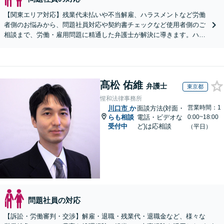
【関東エリア対応】残業代未払いや不当解雇、ハラスメントなど労働
者側のお悩みから、問題社員対応や契約書チェックなど使用者側のご
相談まで、労働・雇用問題に精通した弁護士が解決に導きます。ハラ
スメント対応や従業員向けセミナーも対応可能。
髙松 佑維
弁護士
東京都
惺和法律事務所
営業時間：1
川口市
か
面談方法(対面・
らも相談
電話・ビデオな
0:00~18:00
受付中
ど)は応相談
（平日）
問題社員の対応
【訴訟・労働審判・交渉】解雇・退職・残業代・退職金など、様々な