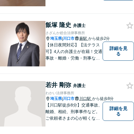
橋区で弁護士をお探しなら！
相続・不動産・企業法務等、
幅広いお困りごとを解決しま
飯塚 隆史
す。親身な対応には定評がご
弁護士
ざいます。【FP２級】【宅
さざんか総合法律事務所
建】
埼玉県
川口市
蕨駅
から徒歩2分
|
【休日夜間対応】【法テラス
詳細を見
可】4人の弁護士が在籍！交通
る
事故・離婚・労働・刑事な
ど、幅広い分野に対応可能！
依頼者様の利益を最優先に、
最善の解決を図ります。お困
若井 剛弥
りごとがあれば、お早めにご
弁護士
相談を！
わかい法律事務所
埼玉県
川口市
川口駅
から徒歩8分
|
【川口駅徒歩8分】交通事故、
詳細を見
離婚、相続、刑事事件など。
る
ご依頼者さまの心が軽くなる
よう尽力いたします。「弁護
士に相談してもいいのかな」