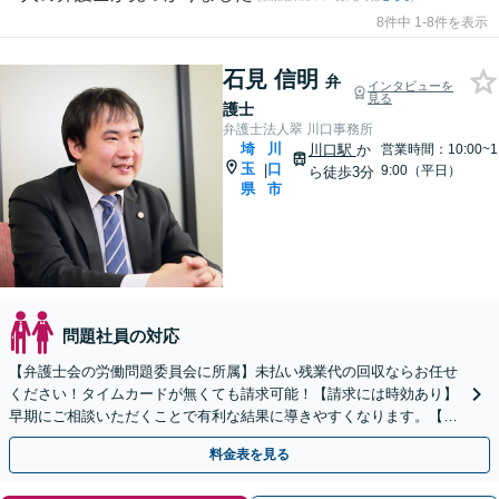
8件中 1-8件を表示
石見 信明
弁
インタビューを
見る
護士
弁護士法人翠 川口事務所
埼
川
川口駅
か
営業時間：10:00~1
玉
口
|
9:00（平日）
ら徒歩3分
県
市
問題社員の対応
【弁護士会の労働問題委員会に所属】未払い残業代の回収ならお任せ
ください！タイムカードが無くても請求可能！【請求には時効あり】
早期にご相談いただくことで有利な結果に導きやすくなります。【初
回面談無料】女性スタッフも多数在籍
料金表を見る