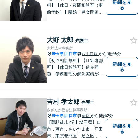
詳細を見
料】【休日・夜間相談可（事
る
前予約）】離婚・男女問題、
刑事事件、交通事故、借金問
題・債務整理など。依頼者様
のお悩み、ご不安に向き合
大野 太郎
い、納得いただける解決を目
弁護士
指します。
大野法律事務所
埼玉県
川口市
西川口駅
から徒歩5分
|
【初回相談無料】【LINE相談
詳細を見
可】【休日相談可】借金問
る
題、債務整理の解決実績が豊
富です。即日相談・夜間の相
談も受け付けております。
【西川口駅東口徒歩5分】駅近
吉村 孝太郎
くのあなたに寄り添う弁護士
弁護士
です。
さざんか総合法律事務所
埼玉県
川口市
蕨駅
から徒歩2分
|
【蕨駅徒歩2分】埼玉県川口
詳細を見
市，蕨市，さいたま市，戸田
る
市，東京都北区，足立区，板