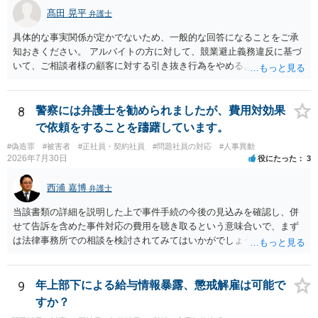
う。
髙田 晃平
弁護士
具体的な事実関係が定かでないため、一般的な回答になることをご承
知おきください。 アルバイトの方に対して、競業避止義務違反に基づ
いて、ご相談者様の顧客に対する引き抜き行為をやめるように求める
ことや損害賠償請求を行うことが考えられます。 同じ駅のエリアにお
いてネイルサロンを開業していることや、同意なく顧客の電話番号やL
INEアカウント、メールアドレス等を持ち出して勧誘をしていることに
8
警察には弁護士を勧められましたが、費用対効果
ついては、競業避止義務に違反しているものと考えられます。 もっと
で依頼をすることを躊躇しています。
も、正式には退職していないものの、出社もしていないということで
#偽造罪
#被害者
#正社員・契約社員
#問題社員の対応
#人事異動
すと、在職中か退職扱いとなるかで争いになり、競業避止義務条項の
2026年7月30日
役にたった
3
有効性が問題になるところであり、損害賠償請求を行うにしても損害
の主張・立証が容易ではないため、労働法を扱う弁護士にご相談され
西浦 嘉博
弁護士
るのがよいと思われます。
当該書類の詳細を説明した上で事件手続の今後の見込みを確認し、併
せて告訴を含めた事件対応の費用を聴き取るという意味合いで、まず
は法律事務所での相談を検討されてみてはいかがでしょうか。 上記、
ご参考ください。
9
年上部下による給与情報暴露、懲戒解雇は可能で
すか？