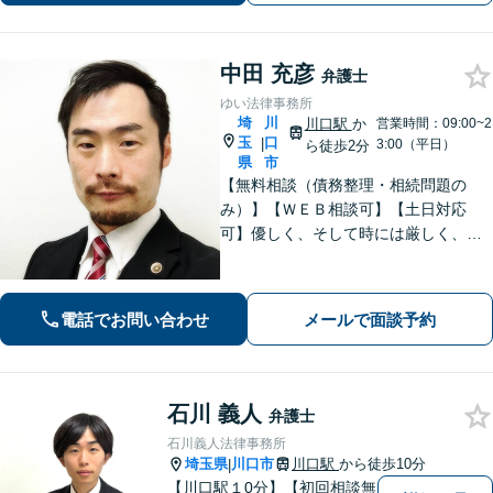
中田 充彦
弁護士
ゆい法律事務所
埼
川
川口駅
か
営業時間：09:00~2
玉
口
|
3:00（平日）
ら徒歩2分
県
市
【無料相談（債務整理・相続問題の
み）】【ＷＥＢ相談可】【土日対応
可】優しく、そして時には厳しく、依
頼者様に寄り添い、最善の解決を目指
します。
電話でお問い合わせ
メールで面談予約
石川 義人
弁護士
石川義人法律事務所
埼玉県
川口市
川口駅
から徒歩10分
|
【川口駅１0分】【初回相談無