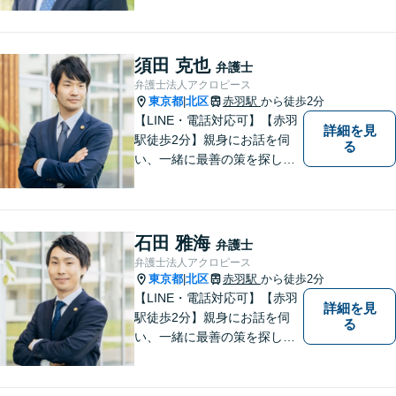
可】 離婚／労働問題／刑事／
交通事故／借金債務整理など
ご相談ください。アクロピー
スはあなたの味方です！他士
須田 克也
弁護士
業との連携あり。
弁護士法人アクロピース
東京都
北区
赤羽駅
から徒歩2分
|
【LINE・電話対応可】【赤羽
詳細を見
駅徒歩2分】親身にお話を伺
る
い、一緒に最善の策を探しま
す。離婚／交通事故／借金問
題／不動産／相続などご相談
ください。チームを組んで弁
護をします。他士業との連携
石田 雅海
弁護士
あり【初回面談無料】
弁護士法人アクロピース
東京都
北区
赤羽駅
から徒歩2分
|
【LINE・電話対応可】【赤羽
詳細を見
駅徒歩2分】親身にお話を伺
る
い、一緒に最善の策を探しま
す。離婚／交通事故／借金問
題／不動産／相続などご相談
ください。チームを組んで弁