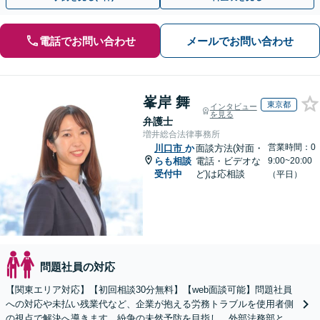
電話でお問い合わせ
メールでお問い合わせ
峯岸 舞
東京都
インタビュー
を見る
弁護士
増井総合法律事務所
営業時間：0
川口市
か
面談方法(対面・
らも相談
電話・ビデオな
9:00~20:00
受付中
ど)は応相談
（平日）
問題社員の対応
【関東エリア対応】【初回相談30分無料】【web面談可能】問題社員
への対応や未払い残業代など、企業が抱える労務トラブルを使用者側
の視点で解決へ導きます。紛争の未然予防を目指し、外部法務部とし