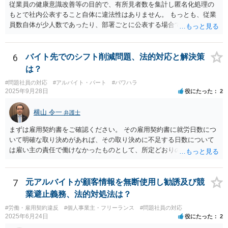
従業員の健康意識改善等の目的で、有所見者数を集計し匿名化処理の
もとで社内公表すること自体に違法性はありません。 もっとも、従業
員数自体が少人数であったり、部署ごとに公表する場合で特定の部署
が少人数である場合等には、個人が事実上特定されてしまう可能性が
あり、その場合は違法性を帯びることになります。 少人数部署がある
場合はより大きなグループ（企業全体）単位での公表にする、結果数
6
バイト先でのシフト削減問題、法的対応と解決策
をぼかして「約●％」とする等の工夫が、より特定回避に資するかもし
は？
れません。
#問題社員の対応
#アルバイト・パート
#パワハラ
2025年9月28日
役にたった
2
横山 令一
弁護士
まずは雇用契約書をご確認ください。 その雇用契約書に就労日数につ
いて明確な取り決めがあれば、その取り決めに不足する日数について
は雇い主の責任で働けなかったものとして、所定どおりの賃金（民法5
36条2項）、又は、平均賃金の6割に相当する休業手当（労働基準法26
条）を請求できる可能性があります。ただ、自分からシフトの希望日
数を減らした分については難しいでしょう。 特に後者については、違
7
元アルバイトが顧客情報を無断使用し勧誘及び競
反した場合は労働基準監督署に申告して雇い主に指導をしてもらう手
業避止義務、法的対処法は？
続が用意されています（労働基準法104条）。 前者については労働基
#労働・雇用契約違反
#個人事業主・フリーランス
#問題社員の対応
準監督署の管轄外ですので、弁護士に請求を依頼したり、裁判所に民
2025年6月24日
役にたった
2
事訴訟や労働審判を申し立てたりする方法を取ることになるでしょ