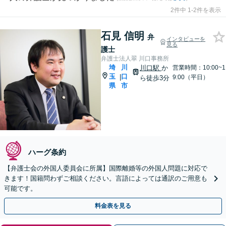
2件中 1-2件を表示
石見 信明
弁
インタビューを
見る
護士
弁護士法人翠 川口事務所
埼
川
川口駅
か
営業時間：10:00~1
玉
口
|
9:00（平日）
ら徒歩3分
県
市
ハーグ条約
【弁護士会の外国人委員会に所属】国際離婚等の外国人問題に対応で
きます！国籍問わずご相談ください。言語によっては通訳のご用意も
可能です。
料金表を見る