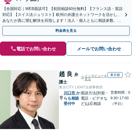
【全国対応｜WEB面談可】【初回相談60分無料】【フランス語・英語
対応】【スイス法ジュリスト】欧州の弁護士ネットワークを活かし、
あなたが真に望む解決を目指します！法人・個人ともに相談多数。細
やかな連絡と粘り強い交渉を徹底【休日・夜間相談可】
料金表を見る
電話でお問い合わせ
メールでお問い合わせ
趙 良
弁
東京都
インタビューを
見る
護士
東京CITY LIGHT法律事務所
営業時間：0
川口市
か
面談方法(対面・
らも相談
電話・ビデオな
9:30~17:00
受付中
ど)は応相談
（平日）