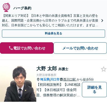
ハーグ条約
【関東エリア対応】【日本と中国の弁護士資格有】言葉と文化の壁を
越え、国際問題・企業法務から日常のトラブルまで代表弁護士が直接
対応。日本全国どこからでも安心してご相談いただけます。まずは一
歩を踏み出してみませんか。【初回相談無料】
料金表を見る
電話でお問い合わせ
メールでお問い合わせ
大野 太郎
弁護士
大野法律事務所
埼玉県
川口市
西川口駅
から徒歩5分
|
【初回相談無料】【LINE相談
詳細を見
可】【休日相談可】借金問
る
題、債務整理の解決実績が豊
富です。即日相談・夜間の相
談も受け付けております。