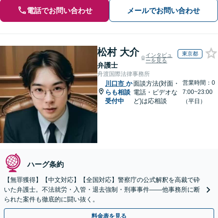
電話でお問い合わせ
メールでお問い合わせ
松村 大介
東京都
インタビュ
ーを見る
弁護士
舟渡国際法律事務所
営業時間：0
川口市
か
面談方法(対面・
らも相談
電話・ビデオな
7:00~23:00
受付中
ど)は応相談
（平日）
ハーグ条約
【無罪獲得】【中文対応】【全国対応】警察庁の公式解釈を高裁で砕
いた弁護士。不法就労・入管・退去強制・刑事事件——他事務所に断
られた案件も徹底的に闘い抜く。
料金表を見る