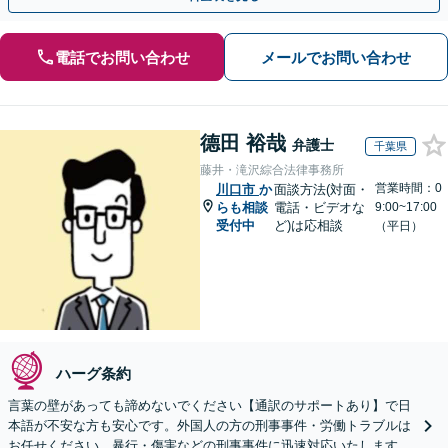
電話でお問い合わせ
メールでお問い合わせ
德田 裕哉
弁護士
千葉県
藤井・滝沢綜合法律事務所
営業時間：0
川口市
か
面談方法(対面・
らも相談
電話・ビデオな
9:00~17:00
受付中
ど)は応相談
（平日）
ハーグ条約
言葉の壁があっても諦めないでください【通訳のサポートあり】で日
本語が不安な方も安心です。外国人の方の刑事事件・労働トラブルは
お任せください。暴行・傷害などの刑事事件に迅速対応いたします。