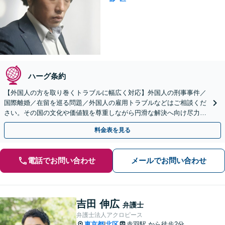
ハーグ条約
【外国人の方を取り巻くトラブルに幅広く対応】外国人の刑事事件／
国際離婚／在留を巡る問題／外国人の雇用トラブルなどはご相談くだ
さい。その国の文化や価値観を尊重しながら円滑な解決へ向け尽力し
ます【初回相談無料】外国人の方も遠慮なくご相談ください
料金表を見る
電話でお問い合わせ
メールでお問い合わせ
吉田 伸広
弁護士
弁護士法人アクロピース
東京都
北区
赤羽駅
から徒歩2分
|