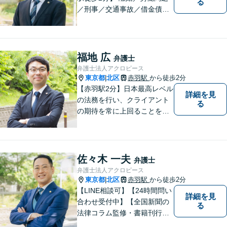
る
／刑事／交通事故／借金債務
整理などご相談ください。ス
ペシャリスト集団がチームを
組んで弁護をします。他士業
との連携あり。アクロピース
福地 広
弁護士
はあなたの味方です！
弁護士法人アクロピース
東京都
北区
赤羽駅
から徒歩2分
|
【赤羽駅2分】日本最高レベル
詳細を見
の法務を行い、クライアント
る
の期待を常に上回ることを使
命と考え活動しています。使
命を全てのクライアントに対
して実行し、クライアントの
最高のピースになるために精
佐々木 一夫
弁護士
一杯の努力をしていきます。
弁護士法人アクロピース
東京都
北区
赤羽駅
から徒歩2分
|
【LINE相談可】【24時間問い
詳細を見
合わせ受付中】【全国新聞の
る
法律コラム監修・書籍刊行・
メディア出演多】クレジット