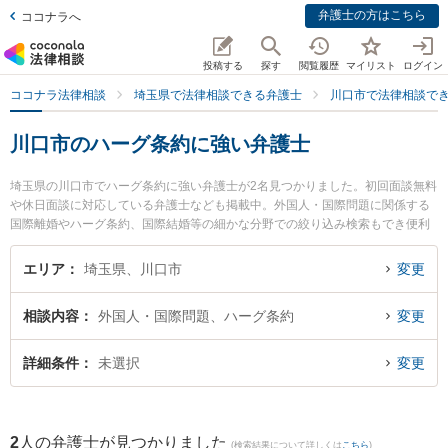
弁護士の方はこちら
ココナラへ
投稿する
探す
閲覧履歴
マイリスト
ログイン
ココナラ法律相談
埼玉県で法律相談できる弁護士
川口市で法律相談で
川口市のハーグ条約に強い弁護士
埼玉県の川口市でハーグ条約に強い弁護士が2名見つかりました。初回面談無料
や休日面談に対応している弁護士なども掲載中。外国人・国際問題に関係する
国際離婚やハーグ条約、国際結婚等の細かな分野での絞り込み検索もでき便利
です。特に弁護士法人翠 川口事務所の石見 信明弁護士や大野法律事務所の大野
太郎弁護士のプロフィール情報や弁護士費用、強みなどが注目されています。
エリア
埼玉県、川口市
変更
『川口市で土日や夜間に発生したハーグ条約のトラブルを今すぐに弁護士に相
談したい』『ハーグ条約のトラブル解決の実績豊富な近くの弁護士を検索した
相談内容
外国人・国際問題、ハーグ条約
変更
い』『初回相談無料でハーグ条約を法律相談できる川口市内の弁護士に相談予
約したい』などでお困りの相談者さんにおすすめです。
詳細条件
未選択
変更
2
人の弁護士が見つかりました
(検索結果について詳しくは
こちら
)