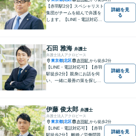
【赤羽駅2分】スペシャリスト
詳細を見
集団がチームを組んで弁護を
る
します。【LINE・電話対応
可】 離婚／労働問題／刑事／
交通事故／借金債務整理など
ご相談ください。アクロピー
スはあなたの味方です！他士
石田 雅海
弁護士
業との連携あり。
弁護士法人アクロピース
東京都
北区
赤羽駅
から徒歩2分
|
【LINE・電話対応可】【赤羽
詳細を見
駅徒歩2分】親身にお話を伺
る
い、一緒に最善の策を探しま
す。離婚／交通事故／借金問
題／不動産／相続などご相談
ください。チームを組んで弁
護をします。他士業との連携
伊藤 俊太郎
弁護士
あり【初回面談無料】
弁護士法人アクロピース
東京都
北区
赤羽駅
から徒歩2分
|
【LINE・電話対応可】【赤羽
詳細を見
駅徒歩2分】 離婚／労働問題