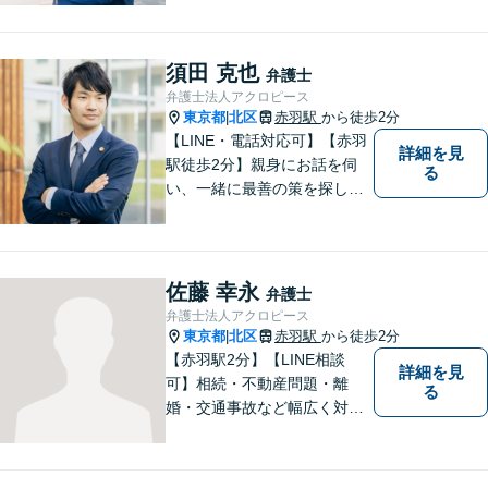
カード、分割払い対応【電話
相談可】専門スタッフが概要
を伺い、相談予約をご案内。
須田 克也
弁護士
「有利な条件で解決したい」
弁護士法人アクロピース
と強い要望がある方はご相談
東京都
北区
赤羽駅
から徒歩2分
|
ください。
【LINE・電話対応可】【赤羽
詳細を見
駅徒歩2分】親身にお話を伺
る
い、一緒に最善の策を探しま
す。離婚／交通事故／借金問
題／不動産／相続などご相談
ください。チームを組んで弁
護をします。他士業との連携
佐藤 幸永
弁護士
あり【初回面談無料】
弁護士法人アクロピース
東京都
北区
赤羽駅
から徒歩2分
|
【赤羽駅2分】【LINE相談
詳細を見
可】相続・不動産問題・離
る
婚・交通事故など幅広く対
応。チーム体制による迅速か
つ丁寧なサポートで、納得で
きる解決を目指します。どの