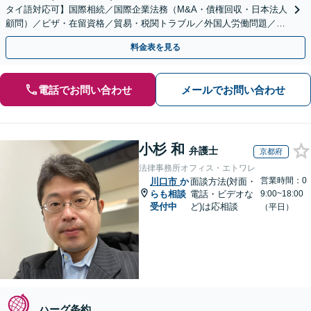
タイ語対応可】国際相続／国際企業法務（M&A・債権回収・日本法人
顧問）／ビザ・在留資格／貿易・税関トラブル／外国人労働問題／外
国人刑事事件など、幅広いご相談に対応可能
料金表を見る
電話でお問い合わせ
メールでお問い合わせ
小杉 和
弁護士
京都府
法律事務所オフィス・エトワレ
営業時間：0
川口市
か
面談方法(対面・
らも相談
電話・ビデオな
9:00~18:00
受付中
ど)は応相談
（平日）
ハーグ条約