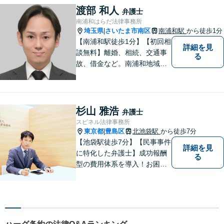
ような内容でもお気軽にご相
渡部 和人
弁護士
談ください。【24時間問い合
南浦和はらだ法律事務所
わせ受付中】
埼玉県
さいたま市南区
南浦和駅
から徒歩1分
|
【南浦和駅徒歩1分】【初回相
詳細を見
談無料】離婚、相続、交通事
る
故、借金など。南浦和地域の
方々に密着して問題解決させ
て頂いています。ご依頼者さ
まにとって何が一番最適なの
かを常に考えて弁護に取り組
杉山 雅浩
弁護士
んでまいります。
スピネル法律事務所
東京都
豊島区
北池袋駅
から徒歩7分
|
【池袋駅徒歩7分】【民事事件
詳細を見
に特化した弁護士】成功報酬
る
型の費用体系を導入！お困り
ごとがあれば、まずはご相談
ください。「街の法律家」と
しての身近な事細かい事件ま
で広く取り扱い、幅広い分野
で実績あり！【完全個室対