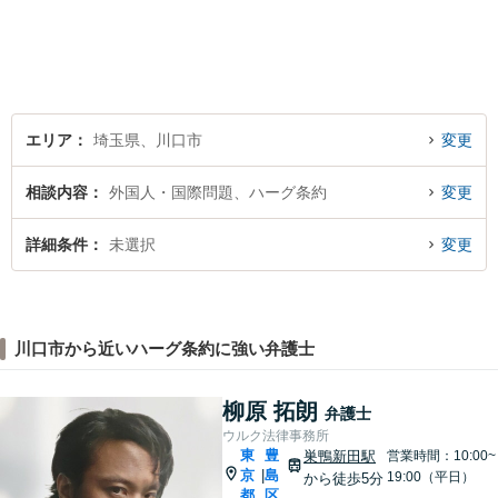
【西川口駅東口徒歩5分】駅近
くのあなたに寄り添う弁護士
です。
エリア
埼玉県、川口市
変更
相談内容
外国人・国際問題、ハーグ条約
変更
詳細条件
未選択
変更
川口市から近いハーグ条約に強い弁護士
柳原 拓朗
弁護士
ウルク法律事務所
東
豊
巣鴨新田駅
営業時間：10:00~
京
島
|
19:00（平日）
から徒歩5分
都
区