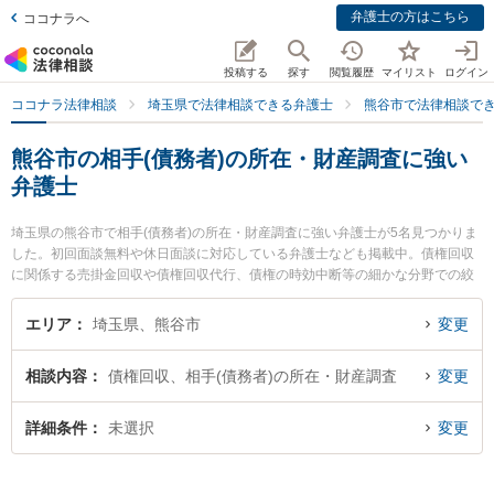
弁護士の方はこちら
ココナラへ
投稿する
探す
閲覧履歴
マイリスト
ログイン
ココナラ法律相談
埼玉県で法律相談できる弁護士
熊谷市で法律相談で
熊谷市の相手(債務者)の所在・財産調査に強い
弁護士
埼玉県の熊谷市で相手(債務者)の所在・財産調査に強い弁護士が5名見つかりま
した。初回面談無料や休日面談に対応している弁護士なども掲載中。債権回収
に関係する売掛金回収や債権回収代行、債権の時効中断等の細かな分野での絞
り込み検索もでき便利です。特にまるやま法律事務所の丸山 博久弁護士や栗木
法律事務所の栗木 祥子弁護士、大地法律事務所の吉野 大地弁護士のプロフィー
エリア
埼玉県、熊谷市
変更
ル情報や弁護士費用、強みなどが注目されています。『熊谷市で土日や夜間に
発生した相手(債務者)の所在・財産調査のトラブルを今すぐに弁護士に相談した
相談内容
債権回収、相手(債務者)の所在・財産調査
変更
い』『相手(債務者)の所在・財産調査のトラブル解決の実績豊富な近くの弁護士
を検索したい』『初回相談無料で相手(債務者)の所在・財産調査を法律相談でき
る熊谷市内の弁護士に相談予約したい』などでお困りの相談者さんにおすすめ
詳細条件
未選択
変更
です。