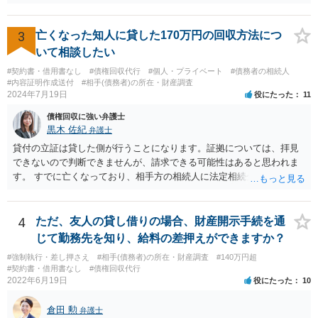
3
亡くなった知人に貸した170万円の回収方法につ
いて相談したい
#契約書・借用書なし
#債権回収代行
#個人・プライベート
#債務者の相続人
#内容証明作成送付
#相手(債務者)の所在・財産調査
2024年7月19日
役にたった
11
債権回収に強い弁護士
黒木 佐紀
弁護士
貸付の立証は貸した側が行うことになります。証拠については、拝見
できないので判断できませんが、請求できる可能性はあると思われま
す。 すでに亡くなっており、相手方の相続人に法定相続分に応じて請
求していくことになりますが、相続人が相続放棄すると請求すること
が難しくなります。 お早めに相続人に請求していくか、それが難しい
場合は、弁護士に相談されるのがよろしいかと思います。
4
ただ、友人の貸し借りの場合、財産開示手続を通
じて勤務先を知り、給料の差押えができますか？
#強制執行・差し押さえ
#相手(債務者)の所在・財産調査
#140万円超
#契約書・借用書なし
#債権回収代行
2022年6月19日
役にたった
10
倉田 勲
弁護士