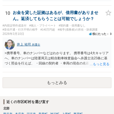
討されます。 もっとも、いくつか注意点があります。まず、23条照会
は「住所調査だけ単体」で依頼するものではなく、支払督促申立てな
どの事件そのものを弁護士に依頼した上で、その事件処理の一環とし
10
お金を貸した証拠はあるが、借用書がありませ
て行う必要があります。また、23条照会をかければ必ず住所が判明す
ん。返済してもらうことは可能でしょうか？
るとは限りません。どの情報を手掛かりに、どこに照会するか、照会
#内容証明作成送付
#個人・プライベート
#契約書・借用書なし
先が回答に応じるかによって結果は変わります。したがって、支払督
#音信不通・行方不明の相手
#140万円超
#相手(債務者)の所在・財産調査
促の段階でも利用は可能だが、成功するかは事案次第ということにな
2026年3月10日
役にたった
3
ります。 まずは、相手について現在わかっている情報を整理して、弁
護士に「支払督促申立てを前提に住所調査もお願いしたい」と相談す
井上 祐司
弁護士
るのがよいと思われます。
>携帯番号、車のナンバーなどはわかります。 携帯番号は4大キャリア
へ、車のナンバーは陸運局又は軽自動車検査協会へ弁護士法23条に基
づく照会を行えば、 ・回線の契約者 ・車両の現在の名義人 は、分か
ります。 その交際相手が回線の実の契約者であったり、車両の実の名
義人であれば住所の特定につながりますが、 ・元彼・元カノ名義の回
線を使用している ・友人の車を借りたり名義残りのまま使用している
もっとみる
場合が稀にあり、この場合は照会しても住所の特定ができない場合も
しばしば存在します。 なお、貸金返還請求事件の受任を前提とせず弁
護士法23条照会のみを受任する弁護士は基本的にいないと思われま
す。
近くの市区町村を選び直す
北部