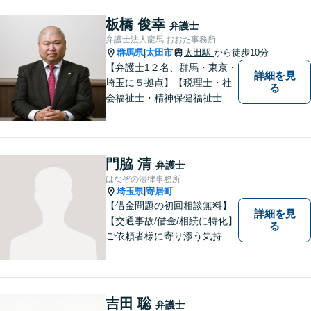
板橋 俊幸
弁護士
弁護士法人龍馬 おおた事務所
群馬県
太田市
太田駅
から徒歩10分
|
【弁護士1２名、群馬・東京・
詳細を見
埼玉に５拠点】【税理士・社
る
会福祉士・精神保健福祉士が
所属】 【介護・福祉事業者の
サポートに注力】【土曜・夜
間相談可能】【出張相談可
能】
門脇 清
弁護士
はなぞの法律事務所
埼玉県
寄居町
|
【借金問題の初回相談無料】
詳細を見
【交通事故/借金/相続に特化】
る
ご依頼者様に寄り添う気持ち
を大切にしております。交通
事故、借金問題、相続・遺言
など一般民事から刑事事件、
顧問契約まで幅広い分野に対
吉田 聡
弁護士