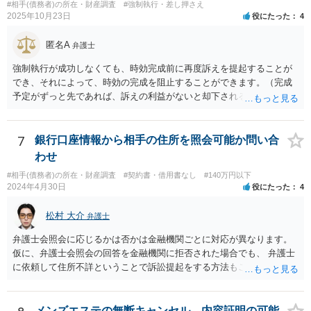
#相手(債務者)の所在・財産調査
#強制執行・差し押さえ
2025年10月23日
役にたった
4
匿名A
弁護士
強制執行が成功しなくても、時効完成前に再度訴えを提起することが
でき、それによって、時効の完成を阻止することができます。（完成
予定がずっと先であれば、訴えの利益がないと却下されるので、その
点は注意してください。）再訴で勝訴できれば、その確定から１０年
になります。 手間であったり、忘れたり、諦めたりで情報が出回らな
いだけです。
7
銀行口座情報から相手の住所を照会可能か問い合
わせ
#相手(債務者)の所在・財産調査
#契約書・借用書なし
#140万円以下
2024年4月30日
役にたった
4
松村 大介
弁護士
弁護士会照会に応じるかは否かは金融機関ごとに対応が異なります。
仮に、弁護士会照会の回答を金融機関に拒否された場合でも、 弁護士
に依頼して住所不詳ということで訴訟提起をする方法もございます。
一度、弁護士にご相談された方がよろしいと思われます。
メンズエステの無断キャンセル、内容証明の可能