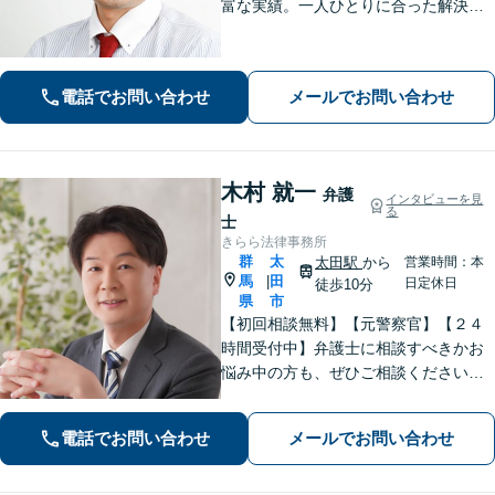
富な実績。一人ひとりに合った解決方
法で納得できる解決を目指します。依
頼者ファーストで迅速対応。企業法務
もご相談ください。
電話でお問い合わせ
メールでお問い合わせ
木村 就一
弁護
インタビューを見
る
士
きらら法律事務所
群
太
太田駅
から
営業時間：本
馬
田
|
日定休日
徒歩10分
県
市
【初回相談無料】【元警察官】【２４
時間受付中】弁護士に相談すべきかお
悩み中の方も、ぜひご相談ください
【刑事・離婚・相続・交通事故・企業
法務など】ご相談者さまに寄り添い、
電話でお問い合わせ
メールでお問い合わせ
きめ細やかな対応で、スピーディーに
最良の解決を目指します【土日・夜間
相談可能】。