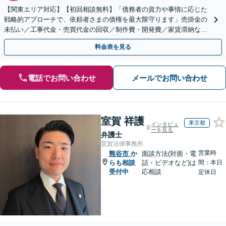
【関東エリア対応】【初回相談無料】「債務者の資力や事情に応じた
戦略的アプローチで、依頼者さまの債権を最大限守ります」売掛金の
未払い／工事代金・売買代金の回収／制作費・開発費／家賃滞納な
ど、事業活動で発生するあらゆる債権回収に実績あり
料金表を見る
電話でお問い合わせ
メールでお問い合わせ
室賀 祥護
東京都
インタビュ
ーを見る
弁護士
室賀法律事務所
営業時
熊谷市
か
面談方法(対面・電
らも相談
話・ビデオなど)は
間：本日
受付中
応相談
定休日