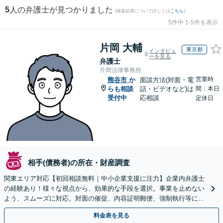
5
人の弁護士が見つかりました
(検索結果について詳しくは
こちら
)
5件中 1-5件を表示
片岡 大輔
東京都
インタビュ
ーを見る
弁護士
片岡法律事務所
営業時
熊谷市
か
面談方法(対面・電
らも相談
話・ビデオなど)は
間：本日
受付中
応相談
定休日
相手(債務者)の所在・財産調査
関東エリア対応【初回相談無料｜中小企業支援に注力】企業内弁護士
の経験あり！様々な視点から、効果的な手段を選択。事業を止めない
よう、スムーズに対応。対面の催促、内容証明郵便、強制執行等に精
通。お困りの方はすぐにご相談を【オンライン面談◎】
料金表を見る