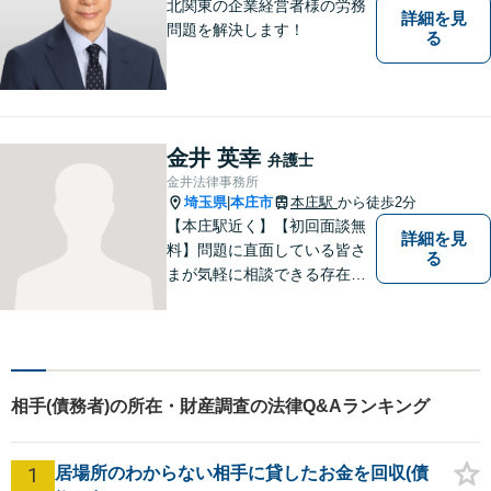
北関東の企業経営者様の労務
詳細を見
問題を解決します！
る
金井 英幸
弁護士
金井法律事務所
埼玉県
本庄市
本庄駅
から徒歩2分
|
【本庄駅近く】【初回面談無
詳細を見
料】問題に直面している皆さ
る
まが気軽に相談できる存在に
なります。離婚問題／相続問
題／交通事故など、幅広いト
ラブルに対応。【当日／夜間
／休日対応可能】公平・公正
な立場から、事件の見通しを
相手(債務者)の所在・財産調査の法律Q&Aランキング
正確に伝えます。お気軽にご
相談ください。
1
居場所のわからない相手に貸したお金を回収(債