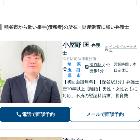
熊谷市から近い相手(債務者)の所在・財産調査に強い弁護士
小屋野 匡
弁護
インタビューを見
る
士
深谷駅前法律事務所
埼
深
深谷駅
から
営業時間：本
玉
谷
|
日定休日
徒歩1分
県
市
【初回面談無料】【深谷駅1分】弁護士
歴10年以上【離婚】男性・女性ともに
対応。不貞の慰謝料請求、養育費、協
議、調停など【相続】交渉や相続放
棄、遺留分、遺言書の作成など。出張
電話で面談予約
メールで面談予約
相談可。少しでも不安に感じました
ら、お早めにお電話ください。