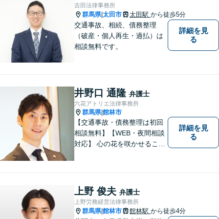
応しております。
吉田法律事務所
群馬県
太田市
太田駅
から徒歩5分
|
交通事故、相続、債務整理
詳細を見
（破産・個人再生・過払）は
る
相談無料です。
井野口 通隆
弁護士
六花アトリエ法律事務所
群馬県
館林市
|
【交通事故・債務整理は初回
詳細を見
相談無料】【WEB・夜間相談
る
対応】 心の花を咲かせること
ができるように、全身全霊を
かけてサポートします。 一期
一会を大事にし、あなたとの
縁を心からお待ちしていま
上野 俊夫
弁護士
す。
上野労務経営法律事務所
群馬県
館林市
館林駅
から徒歩4分
|