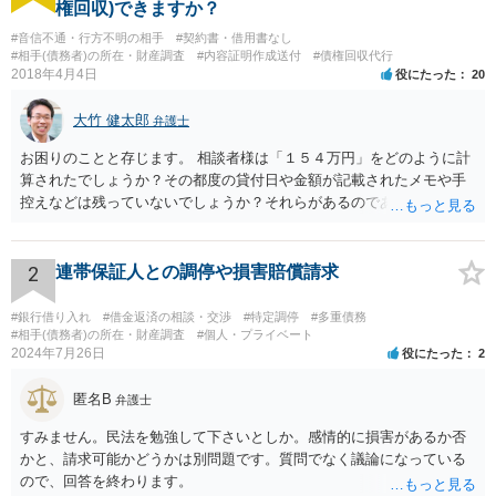
権回収)できますか？
#音信不通・行方不明の相手
#契約書・借用書なし
#相手(債務者)の所在・財産調査
#内容証明作成送付
#債権回収代行
2018年4月4日
役にたった
20
大竹 健太郎
弁護士
お困りのことと存じます。 相談者様は「１５４万円」をどのように計
算されたでしょうか？その都度の貸付日や金額が記載されたメモや手
控えなどは残っていないでしょうか？それらがあるのであればメール
と共に証拠として用いることが可能です。メールについては内容次第
です。 彼の住所については住民票上の住所であれば調査することは可
能です。 弁護士に依頼した際の費用にいては現在弁護士費用が自由化
2
連帯保証人との調停や損害賠償請求
されており法律事務所によって異なりますので、あくまで目安となり
ますが、交渉を依頼すると①着手金が請求額×8％or10万円の高い方、
#銀行借り入れ
#借金返済の相談・交渉
#特定調停
#多重債務
②成功報酬が16％、③実費というところでしょうか。法律事務所によ
#相手(債務者)の所在・財産調査
#個人・プライベート
2024年7月26日
役にたった
2
っては別途日当を請求するところもあると思います。 勝訴の見込みや
回収の見込み、私にご依頼いただいた場合の費用については、詳細を
匿名B
お伺いできればお伝えさせていただきますので、宜しければ、個別に
弁護士
ご連絡頂けますと幸いです。 宜しくお願い致します。
すみません。民法を勉強して下さいとしか。感情的に損害があるか否
かと、請求可能かどうかは別問題です。質問でなく議論になっている
ので、回答を終わります。