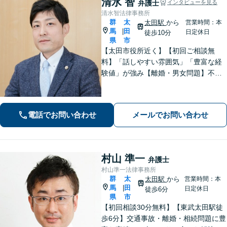
清水 智
弁護士
インタビューを見る
清水智法律事務所
群
太
太田駅
から
営業時間：本
馬
田
|
日定休日
徒歩10分
県
市
【太田市役所近く】【初回ご相談無
料】「話しやすい雰囲気」「豊富な経
験値」が強み【離婚・男女問題】不
貞・精神的苦痛に関する慰謝料はお任
せください【相続遺言】穏便な解決を
心がけています。交通事故、刑事事
電話でお問い合わせ
メールでお問い合わせ
件、医療問題などにも対応【休日の対
応可】
村山 準一
弁護士
村山準一法律事務所
群
太
太田駅
から
営業時間：本
馬
田
|
日定休日
徒歩6分
県
市
【初回相談30分無料】【東武太田駅徒
歩6分】交通事故・離婚・相続問題に豊