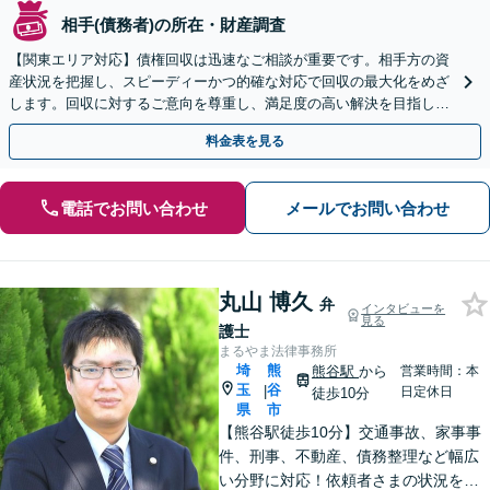
相手(債務者)の所在・財産調査
【関東エリア対応】債権回収は迅速なご相談が重要です。相手方の資
産状況を把握し、スピーディーかつ的確な対応で回収の最大化をめざ
します。回収に対するご意向を尊重し、満足度の高い解決を目指しま
す【休日・夜間相談対応】
料金表を見る
電話でお問い合わせ
メールでお問い合わせ
丸山 博久
弁
インタビューを
見る
護士
まるやま法律事務所
埼
熊
熊谷駅
から
営業時間：本
玉
谷
|
日定休日
徒歩10分
県
市
【熊谷駅徒歩10分】交通事故、家事事
件、刑事、不動産、債務整理など幅広
い分野に対応！依頼者さまの状況を十