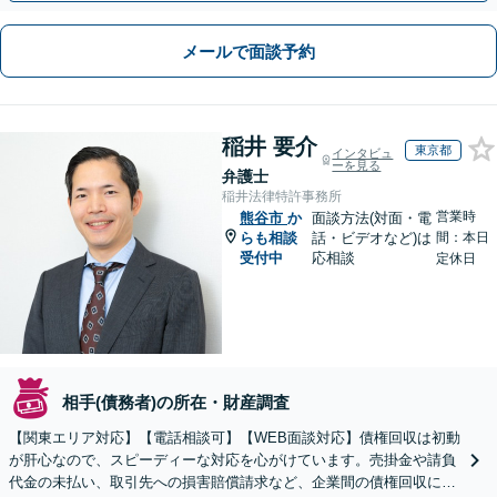
メールで面談予約
稲井 要介
東京都
インタビュ
ーを見る
弁護士
稲井法律特許事務所
営業時
熊谷市
か
面談方法(対面・電
らも相談
話・ビデオなど)は
間：本日
受付中
応相談
定休日
相手(債務者)の所在・財産調査
【関東エリア対応】【電話相談可】【WEB面談対応】債権回収は初動
が肝心なので、スピーディーな対応を心がけています。売掛金や請負
代金の未払い、取引先への損害賠償請求など、企業間の債権回収に幅