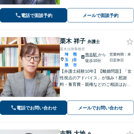
分にヒアリングし、あらゆる観点から
解決策をご提案いたします。お気軽に
電話で面談予約
メールで面談予約
ご相談ください。【法テラス利用可】
【駐車場あり】
栗木 祥子
弁護士
栗木法律事務所
埼
熊
熊谷駅
から
営業時間：本
玉
谷
|
日定休日
徒歩10分
県
市
【弁護士経験10年】【離婚問題】「女
性視点のアドバイス」が強み！慰謝
料・養育費・親権などのご相談はお任
せください【相続・遺言】丁寧なヒア
リングと話しやすい雰囲気を大切にし
ます。その他、交通事故、借金・債務
電話でお問い合わせ
メールでお問い合わせ
整理にも対応。
吉野 大地