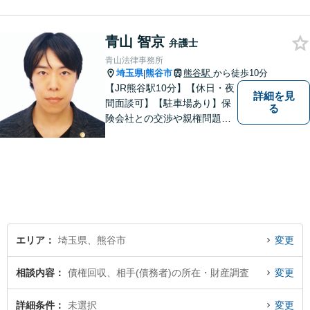
であっても早めの相談が重要
です。早めの相談がより良い
青山 智京
解決の鍵です。お困りごとが
弁護士
ございましたら、お気軽にご
青山法律事務所
相談ください。
埼玉県
熊谷市
熊谷駅
から徒歩10分
|
【JR熊谷駅10分】【休日・夜
詳細を見
間面談可】【駐車場あり】保
る
険会社との交渉や親権問題、
逮捕直後の対応など、それぞ
れの事情に応じた柔軟な支援
を行います。 「弁護士は敷居
が高い」と感じる方も、まず
はお気持ちをお聞かせくださ
い。
エリア
埼玉県、熊谷市
変更
相談内容
債権回収、相手(債務者)の所在・財産調査
変更
詳細条件
未選択
変更