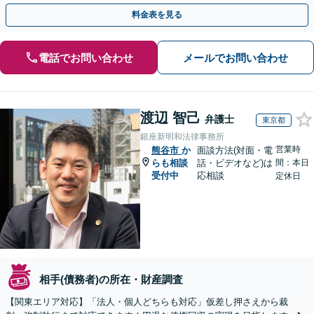
広く対応「フリーランスの報酬未払いもご相談ください」
料金表を見る
電話でお問い合わせ
メールでお問い合わせ
渡辺 智己
弁護士
東京都
銀座新明和法律事務所
営業時
熊谷市
か
面談方法(対面・電
らも相談
話・ビデオなど)は
間：本日
受付中
応相談
定休日
相手(債務者)の所在・財産調査
【関東エリア対応】「法人・個人どちらも対応」仮差し押さえから裁