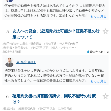
何か相手の勤務先を知る方法はあるのでしょうか？ →財産開示手続き
は、簡単に申し上げれば相手を裁判所に呼び出して勤務先や預金など
の財産関係の回答をさせる制度です。出頭しなかった場合や虚偽の回
答をした場合刑事罰の対象となります。したがって、財産開示手続き
で相手を呼び出して回答させることで勤務先を知ることができます。
財産開示手続きは確定判決があれば可能ですので、ご指摘のような請
5
友人への貸金、返済請求は可能か？証拠不足の対
求権がなければ利用できない制度というわけではありません。そのよ
策について
うな請求権がないと利用できないのは第三者に対する情報取得手続き
#相手(債務者)の所在・財産調査
#音信不通・行方不明の相手
というものです。
#契約書・借用書なし
#140万円以下
#個人・プライベート
2025年8月6日
役にたった
3
泉 亮介
弁護士
携帯電話自体をいつ解約したのかという点にもよります。１０年前に
解約ということであれば，携帯会社の方でも記録が残っていない可能
性もあるでしょう。一度個別の弁護士にご相談された方が良いかと思
われます。
6
確定判決後の損害賠償請求、回収不能時の対策
は？
#投資詐欺
#債権回収代行
#200万円以上
#140万円超