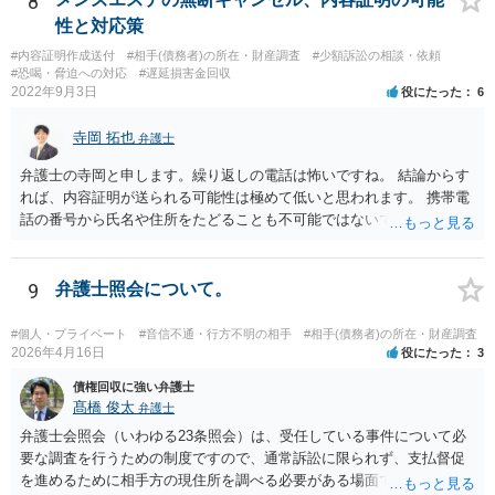
8
性と対応策
#内容証明作成送付
#相手(債務者)の所在・財産調査
#少額訴訟の相談・依頼
#恐喝・脅迫への対応
#遅延損害金回収
2022年9月3日
役にたった
6
寺岡 拓也
弁護士
弁護士の寺岡と申します。繰り返しの電話は怖いですね。 結論からす
れば、内容証明が送られる可能性は極めて低いと思われます。 携帯電
話の番号から氏名や住所をたどることも不可能ではないですが、発生
している「損害」がほとんどないに等しいと考えられます。 ですから
弁護士に依頼してそこまでしても結局のところ弁護士費用の方がかさ
み、費用倒れとなってしまいます。 おそらくはキャンセルされた腹い
9
弁護士照会について。
せとして一種の捨て台詞的に「弁護士」や「内容証明」という言葉を
使っているのでしょう。 可能性という言葉を使う以上、ゼロとは言え
#個人・プライベート
#音信不通・行方不明の相手
#相手(債務者)の所在・財産調査
ませんが、気に病む必要はないと思われます。
2026年4月16日
役にたった
3
債権回収に強い弁護士
髙橋 俊太
弁護士
弁護士会照会（いわゆる23条照会）は、受任している事件について必
要な調査を行うための制度ですので、通常訴訟に限られず、支払督促
を進めるために相手方の現住所を調べる必要がある場面でも利用が検