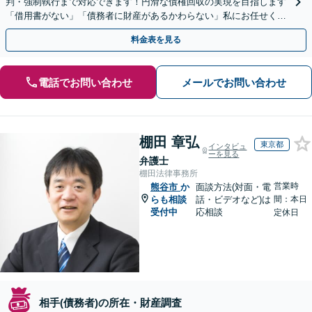
判・強制執行まで対応できます！円滑な債権回収の実現を目指します
「借用書がない」「債務者に財産があるかわらない」私にお任せくだ
さい！【分割払いあり】【休日・夜間相談可】
料金表を見る
電話でお問い合わせ
メールでお問い合わせ
棚田 章弘
東京都
インタビュ
ーを見る
弁護士
棚田法律事務所
営業時
熊谷市
か
面談方法(対面・電
らも相談
話・ビデオなど)は
間：本日
受付中
応相談
定休日
相手(債務者)の所在・財産調査