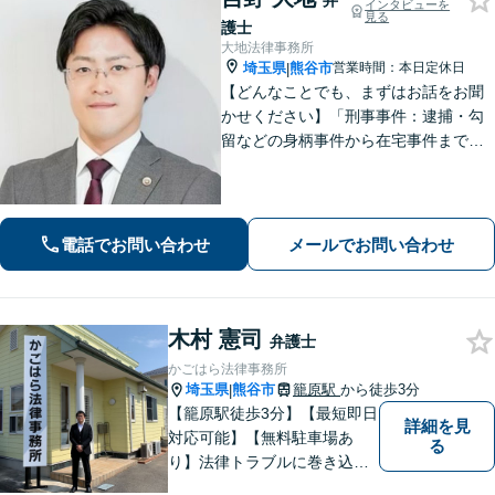
弁
インタビューを
見る
護士
大地法律事務所
埼玉県
熊谷市
営業時間：本日定休日
|
【どんなことでも、まずはお話をお聞
かせください】「刑事事件：逮捕・勾
留などの身柄事件から在宅事件まで、
捜査段階から迅速に対応し、接見・示
談交渉・不起訴に向けた弁護活動を行
います。」
電話でお問い合わせ
メールでお問い合わせ
木村 憲司
弁護士
かごはら法律事務所
埼玉県
熊谷市
籠原駅
から徒歩3分
|
【籠原駅徒歩3分】【最短即日
詳細を見
対応可能】【無料駐車場あ
る
り】法律トラブルに巻き込ま
れた場合は、どのようなもの