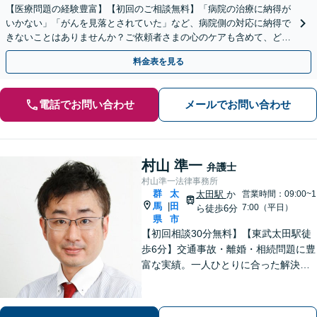
【医療問題の経験豊富】【初回のご相談無料】「病院の治療に納得が
いかない」「がんを見落とされていた」など、病院側の対応に納得で
きないことはありませんか？ご依頼者さまの心のケアも含めて、どん
な案件にも向き合います【休日の対応可能】
料金表を見る
電話でお問い合わせ
メールでお問い合わせ
村山 準一
弁護士
村山準一法律事務所
群
太
太田駅
か
営業時間：09:00~1
馬
田
|
7:00（平日）
ら徒歩6分
県
市
【初回相談30分無料】【東武太田駅徒
歩6分】交通事故・離婚・相続問題に豊
富な実績。一人ひとりに合った解決方
法で納得できる解決を目指します。依
頼者ファーストで迅速対応。企業法務
もご相談ください。