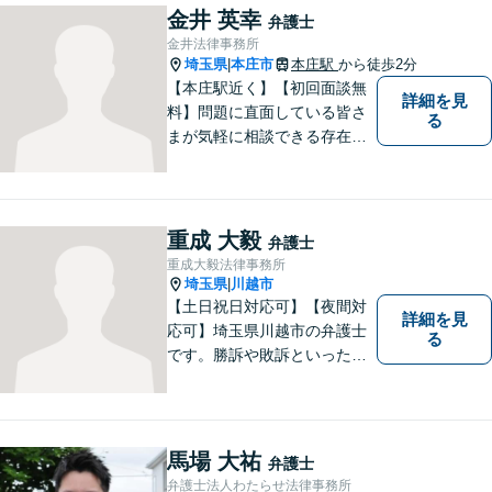
能】
金井 英幸
弁護士
金井法律事務所
埼玉県
本庄市
本庄駅
から徒歩2分
|
【本庄駅近く】【初回面談無
詳細を見
料】問題に直面している皆さ
る
まが気軽に相談できる存在に
なります。離婚問題／相続問
題／交通事故など、幅広いト
ラブルに対応。【当日／夜間
／休日対応可能】公平・公正
重成 大毅
弁護士
な立場から、事件の見通しを
重成大毅法律事務所
正確に伝えます。お気軽にご
埼玉県
川越市
|
相談ください。
【土日祝日対応可】【夜間対
詳細を見
応可】埼玉県川越市の弁護士
る
です。勝訴や敗訴といった結
果にかかわらず、依頼者の心
にある憤りや不安を取り除き
ます。ぜひ一度ご相談くださ
い。
馬場 大祐
弁護士
弁護士法人わたらせ法律事務所