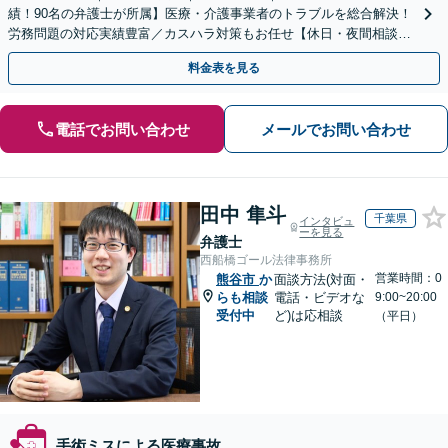
績！90名の弁護士が所属】医療・介護事業者のトラブルを総合解決！
労務問題の対応実績豊富／カスハラ対策もお任せ【休日・夜間相談可
／忙しい方にも安心の柔軟なサポート体制】
料金表を見る
電話でお問い合わせ
メールでお問い合わせ
田中 隼斗
千葉県
インタビュ
ーを見る
弁護士
西船橋ゴール法律事務所
営業時間：0
熊谷市
か
面談方法(対面・
らも相談
電話・ビデオな
9:00~20:00
受付中
ど)は応相談
（平日）
手術ミスによる医療事故