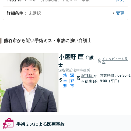
詳細条件
未選択
変更
熊谷市から近い手術ミス・事故に強い弁護士
小屋野 匡
弁護
インタビューを見
る
士
深谷駅前法律事務所
埼
深
深谷駅
か
営業時間：09:30~1
玉
谷
|
9:00（平日）
ら徒歩1分
県
市
手術ミスによる医療事故