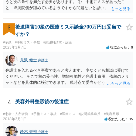
うと次の条件を満たす必要があります。 ① 手術にミスがあったこ
と ※病院側が認めているようですから問題ないと思います。 ② 手
術のミスの「せいで」仕事を休まなければならなくなったこと ③ 手
術のミスの「せいで」マスクが外せなくなったこと ④ 仕事を休まな
ければならなくなった「せいで」休業損害が発生したこと ⑤ マスク
3
後遺障害10級の医療ミス示談金700万円は妥当で
を外せなくなった「せいで」経済的に評価できる精神的な損害が発生
すか？
したこと 「せいで」と強調した点が，内藤先生のご指摘なさる「相当
#示談
#手術ミス・事故
#慰謝料請求・訴訟
因果関係」です。 手術のミスと関係のないことまでは責任追及ができ
2023年3月7日
役にたった
9
ないということです。 手術のミスの結果，手術前と比べて見た目が著
しく悪くなってしまったとか， 手術のミスの結果，入院期間が延びて
鬼沢 健士
弁護士
しまったとかいう事情があれば， 追加請求が可能な余地があります。
ただし，手術代の返金に応じた際に「これ以上金銭の請求はしませ
弁護士を入れるべき事案であると考えます。 少なくとも相談は受けて
ん」という趣旨の合意をしてしまっていると， 上記の請求は，基本的
ください。 そこで額の妥当性、増額可能性と弁護士費用、依頼のメリ
には困難となります。
ットなどを具体的に検討できます。 現時点で妥当かどうかを即断する
ことを避けた方がいいです。
4
美容外科整形後の後遺症
#患者・入所者側
#手術ミス・事故
#医療ミス
#説明義務違反
#美容整形
2018年3月1日
役にたった
15
鈴木 崇裕
弁護士