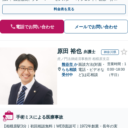
事故などに対応【顧問契約あり】
料金表を見る
電話でお問い合わせ
メールでお問い合わせ
原田 裕也
弁護士
神奈川県
虎ノ門法律経済事務所 相模原支店
営業時間：1
熊谷市
か
面談方法(対面・
らも相談
電話・ビデオな
0:00~18:00
受付中
ど)は応相談
（平日）
手術ミスによる医療事故
【相模原駅3分｜初回相談無料｜WEB面談可｜1972年創業・長年の実