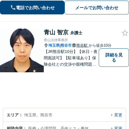
います。」
電話でお問い合わせ
メールでお問い合わせ
青山 智京
弁護士
青山法律事務所
埼玉県
熊谷市
熊谷駅
から徒歩10分
|
【JR熊谷駅10分】【休日・夜
詳細を見
間面談可】【駐車場あり】保
る
険会社との交渉や親権問題、
逮捕直後の対応など、それぞ
れの事情に応じた柔軟な支援
を行います。 「弁護士は敷居
が高い」と感じる方も、まず
はお気持ちをお聞かせくださ
い。
エリア
埼玉県、熊谷市
変更
相談内容
医療・介護問題、手術ミス・事故
変更