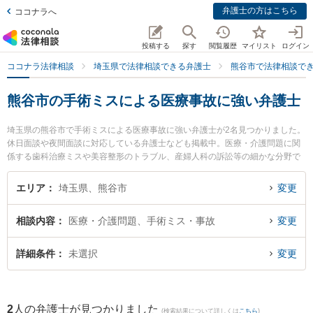
弁護士の方はこちら
ココナラへ
投稿する
探す
閲覧履歴
マイリスト
ログイン
ココナラ法律相談
埼玉県で法律相談できる弁護士
熊谷市で法律相談で
熊谷市の手術ミスによる医療事故に強い弁護士
埼玉県の熊谷市で手術ミスによる医療事故に強い弁護士が2名見つかりました。
休日面談や夜間面談に対応している弁護士なども掲載中。医療・介護問題に関
係する歯科治療ミスや美容整形のトラブル、産婦人科の訴訟等の細かな分野で
の絞り込み検索もでき便利です。特に大地法律事務所の吉野 大地弁護士や青山
法律事務所の青山 智京弁護士のプロフィール情報や弁護士費用、強みなどが注
エリア
埼玉県、熊谷市
変更
目されています。『熊谷市で土日や夜間に発生した手術ミスによる医療事故の
トラブルを今すぐに弁護士に相談したい』『手術ミスによる医療事故のトラブ
相談内容
医療・介護問題、手術ミス・事故
変更
ル解決の実績豊富な近くの弁護士を検索したい』『初回相談無料で手術ミスに
よる医療事故を法律相談できる熊谷市内の弁護士に相談予約したい』などでお
困りの相談者さんにおすすめです。
詳細条件
未選択
変更
2
人の弁護士が見つかりました
(検索結果について詳しくは
こちら
)