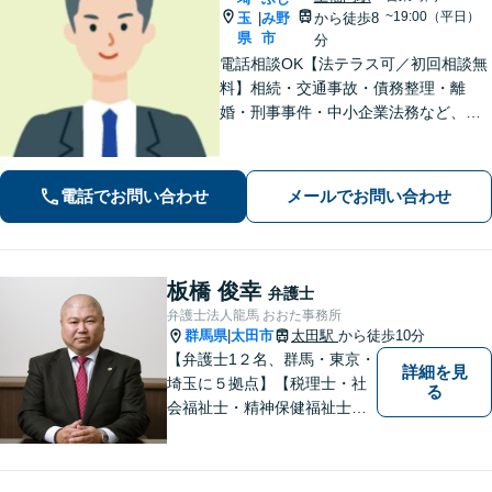
~19:00（平日）
玉
み野
から徒歩8
|
県
市
分
電話相談OK【法テラス可／初回相談無
料】相続・交通事故・債務整理・離
婚・刑事事件・中小企業法務など、お
困りごとは気兼ねなくご相談くださ
い！一人ひとり真摯に向き合い、解決
へと導きます【休日夜間対応】【上福
電話でお問い合わせ
メールでお問い合わせ
岡駅8分】【駐車場あり】
板橋 俊幸
弁護士
弁護士法人龍馬 おおた事務所
群馬県
太田市
太田駅
から徒歩10分
|
【弁護士1２名、群馬・東京・
詳細を見
埼玉に５拠点】【税理士・社
る
会福祉士・精神保健福祉士が
所属】 【介護・福祉事業者の
サポートに注力】【土曜・夜
間相談可能】【出張相談可