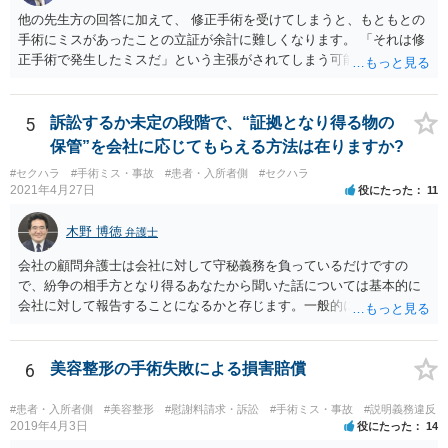
他の先生方の回答に加えて、 修正手術を受けてしまうと、もともとの
手術にミスがあったことの立証が余計に難しくなります。 「それは修
正手術で発生したミスだ」という主張がされてしまう可能性があるか
らです。 心身の苦痛はあるでしょうけれども、損害賠償請求などをご
検討なさっているのであれば、修正手術を受けるまえに弁護士に相談
して対応を決めることを強くお勧めいたします。
5
訴訟するか未定の段階で、“証拠となり得る物の
保管”を会社に応じてもらえる方法は在りますか?
#セクハラ
#手術ミス・事故
#患者・入所者側
#セクハラ
2021年4月27日
役にたった
11
木野 博徳
弁護士
会社の顧問弁護士は会社に対して守秘義務を負っているだけですの
で、紛争の相手方となり得るあなたから聞いた話については基本的に
会社に対して報告することになるかと存じます。一般的に弁護士かぎ
りの話にしてほしいという相手方の要望を受け容れることは状況によ
ってはあるかもしれませんが、相手方に誤解を与える可能性があり、
利益相反の問題が生じうるのでそういった要請は拒絶する場合が大半
6
美容整形の手術失敗による損害賠償
でしょうし、とりわけ今回の状況において弁護士かぎりの話にしてほ
しいという要望を受け容れる弁護士はほとんどいないと思います。 会
#患者・入所者側
#美容整形
#慰謝料請求・訴訟
#手術ミス・事故
#説明義務違反
社内の部署に相談した場合についても通常は会社内で情報共有が図ら
2019年4月3日
役にたった
14
れるでしょうから、結局のところ、関係資料等をまとめて一度弁護士