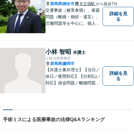
群馬県
桐生市
天王宿駅
から徒歩7分
|
交通事故（被害者側）、家庭
詳細を見
問題（離婚・相続・遺言）、
る
労働問題等を中心に、個人・
中小企業のお客様であればど
のような分野でも対応可能で
す。 結果だけでなくプロセス
もご満足いただける質の高い
小林 智昭
弁護士
サービスを日々心がけていま
小林法律事務所
す。
群馬県
藤岡市
|
【弁護士兼弁理士】【当日／
詳細を見
休日／夜間対応】【分割払い
る
対応】借金問題／離婚問題／
相続問題／企業法務など弁護
士業務も、特許／商標登録／
意匠登録など弁理士業務も、
幅広く対応。地域に根ざした
法律事務所／特許事務所を目
手術ミスによる医療事故の法律Q&Aランキング
指しています。お気軽にご相
談ください。