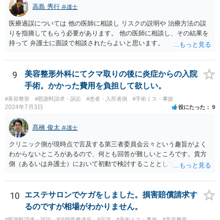
円滑に進めるためには早期に弁護士委任された方がよいのではないか
高島 秀行
弁護士
と思います。
医療過誤については 他の医師に相談し リスクの説明や 治療方法の誤
りを指摘してもらう必要があります。 他の医師に相談し、その結果を
持って 弁護士に面談で相談されたらよいと思います。
9
美容整形外科にてクマ取りの後に炎症からの入院
手術。かかった費用を負担して欲しい。
#美容整形
#慰謝料請求・訴訟
#患者・入所者側
#手術ミス・事故
2024年7月3日
役にたった
9
髙橋 俊太
弁護士
クリニック側が現時点で言及する第三者委員会云々という趣旨がよく
わからないところがあるので、何とも回答が難しいところです。貴方
側（あるいは弁護士）において初動で検討することとしては、クリニ
ックから診療記録の入手をすること、緊急入院先の診断内容の確認や
医師意見聴取などが考えられるかと思います。それらを踏まえてクリ
ニック側の過失を肯定できそうであれば、クリニックに対して具体的
10
エステサロンでケガをしました。損害賠償請求す
に損害賠償請求をしていくことになります。
るのですが相場がわかりません。
#慰謝料請求・訴訟
#説明義務違反
#示談
#手術ミス・事故
#美容整形