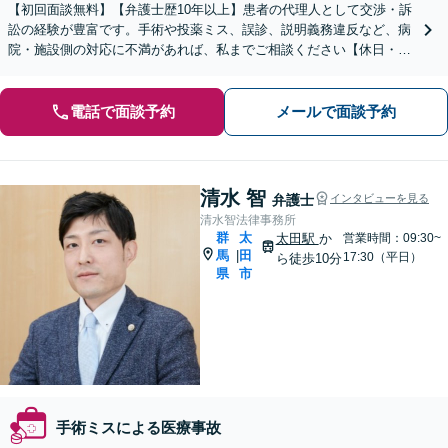
【初回面談無料】【弁護士歴10年以上】患者の代理人として交渉・訴
訟の経験が豊富です。手術や投薬ミス、誤診、説明義務違反など、病
院・施設側の対応に不満があれば、私までご相談ください【休日・夜
間相談可】【深谷駅1分】【出張相談可】
電話で面談予約
メールで面談予約
清水 智
弁護士
インタビューを見る
清水智法律事務所
群
太
太田駅
か
営業時間：09:30~
馬
田
|
17:30（平日）
ら徒歩10分
県
市
手術ミスによる医療事故