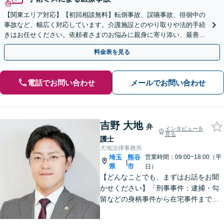
【関東エリア対応】【初回相談無料】転倒事故、誤嚥事故、徘徊中の
事故など、幅広く対応しています。介護施設とのやり取りや法的手続
きはお任せください。依頼者さまのお悩みに親身に寄り添い、最善の
結果が得られるように尽力いたします。
料金表を見る
電話でお問い合わせ
メールでお問い合わせ
吉野 大地
弁
インタビューを
見る
護士
大地法律事務所
埼玉
熊谷
営業時間：09:00~18:00（平
|
県
市
日）
【どんなことでも、まずはお話をお聞
かせください】「刑事事件：逮捕・勾
留などの身柄事件から在宅事件まで、
捜査段階から迅速に対応し、接見・示
談交渉・不起訴に向けた弁護活動を行