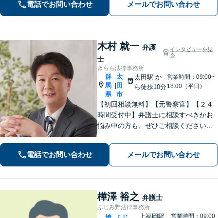
電話でお問い合わせ
メールでお問い合わせ
木村 就一
弁護
インタビューを見
る
士
きらら法律事務所
群
太
太田駅
か
営業時間：09:00~
馬
田
|
18:00（平日）
ら徒歩10分
県
市
【初回相談無料】【元警察官】【２４
時間受付中】弁護士に相談すべきかお
悩み中の方も、ぜひご相談ください
【刑事・離婚・相続・交通事故・企業
法務など】ご相談者さまに寄り添い、
電話でお問い合わせ
メールでお問い合わせ
きめ細やかな対応で、スピーディーに
最良の解決を目指します【土日・夜間
相談可能】。
樺澤 裕之
弁護士
ふじみ野法律事務所
上福岡駅
営業時間：09:00
埼
ふじ