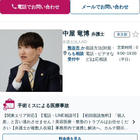
電話でお問い合わせ
メールでお問い合わせ
中屋 竜博
弁護士
東京都
弁護士法人AO
営業時間：0
熊谷市
か
面談方法(対面・
らも相談
電話・ビデオな
9:00~19:00
受付中
ど)は応相談
（平日）
手術ミスによる医療事故
【関東エリア対応】【電話・LINE相談可】【初回面談無料】「個人
差」と言い逃れさせません！美容医療・整形のトラブルはお任せくだ
さい【弁護士が複数人在籍】事務所内で連携し解決へ。カルテ開示や
返金・賠償請求をサポートいたします【休日夜間面談可】
料金表を見る