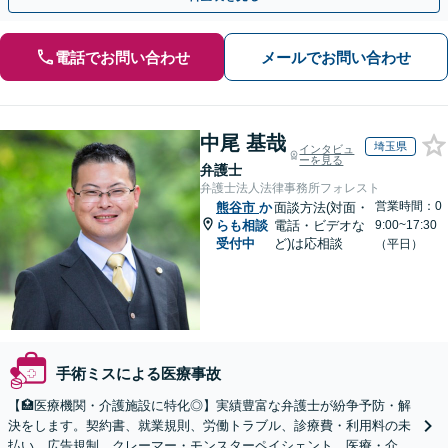
電話でお問い合わせ
メールでお問い合わせ
中尾 基哉
埼玉県
インタビュ
ーを見る
弁護士
弁護士法人法律事務所フォレスト
営業時間：0
熊谷市
か
面談方法(対面・
らも相談
電話・ビデオな
9:00~17:30
受付中
ど)は応相談
（平日）
手術ミスによる医療事故
【🏥医療機関・介護施設に特化◎】実績豊富な弁護士が紛争予防・解
決をします。契約書、就業規則、労働トラブル、診療費・利用料の未
払い、広告規制、クレーマー・モンスターペイシェント、医療・介護