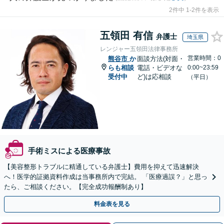
2件中 1-2件を表示
五領田 有信
弁護士
埼玉県
レンジャー五領田法律事務所
営業時間：0
熊谷市
か
面談方法(対面・
らも相談
電話・ビデオな
0:00~23:59
受付中
ど)は応相談
（平日）
手術ミスによる医療事故
【美容整形トラブルに精通している弁護士】費用を抑えて迅速解決
へ！医学的証拠資料作成は当事務所内で完結。 「医療過誤？」と思っ
たら、ご相談ください。【完全成功報酬制あり】
料金表を見る