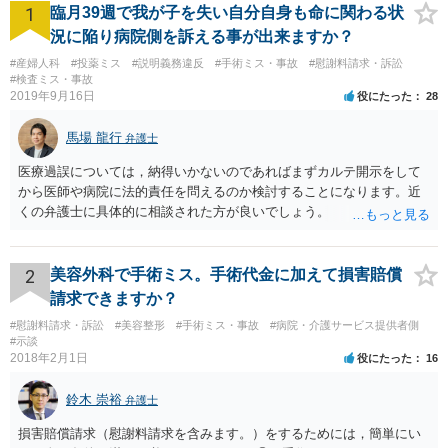
1
臨月39週で我が子を失い自分自身も命に関わる状
況に陥り病院側を訴える事が出来ますか？
#産婦人科
#投薬ミス
#説明義務違反
#手術ミス・事故
#慰謝料請求・訴訟
#検査ミス・事故
2019年9月16日
役にたった
28
馬場 龍行
弁護士
医療過誤については，納得いかないのであればまずカルテ開示をして
から医師や病院に法的責任を問えるのか検討することになります。近
くの弁護士に具体的に相談された方が良いでしょう。
2
美容外科で手術ミス。手術代金に加えて損害賠償
請求できますか？
#慰謝料請求・訴訟
#美容整形
#手術ミス・事故
#病院・介護サービス提供者側
#示談
2018年2月1日
役にたった
16
鈴木 崇裕
弁護士
損害賠償請求（慰謝料請求を含みます。）をするためには，簡単にい