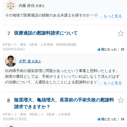
に相談した上で、事案の見通し等を示してもらい、訴訟するかどうか
内藤 政信
弁護士
を早急に決断された方が良いかと存じます。訴訟提起を選択される場
その地域で医療過誤の経験のある弁護士を探すのが 一番近道だね。
合は、通常、会社が隠蔽のため過去の記録を廃棄すること等を防ぐた
め、弁護士と相談の上、訴え提起前の証拠保全の要否等を検討するこ
とになります。 いずれにせよ、あなたの動きを悟られた場合、少なく
7
医療過誤の慰謝料請求について
とも一般論としては会社が隠蔽工作を行う可能性があるため、慎重な
対応が必要になってくるかと存じます。
#手術ミス・事故
#患者・入所者側
#損害賠償増額
2020年3月9日
役にたった
10
水野 遼
弁護士
白内障手術の感染管理に問題があったという事案と思料いたします。
損害の費目としては、手術がうまくいっていればしなくて済んだはず
の治療について、入通院をしたことによる慰謝料がまず挙げられ、こ
れは入通院の期間に応じて決まります。 また、視力低下などの後遺症
が残った場合には、後遺症についての慰謝料や、逸失利益なども請求
の対象になってきます。 あくまでケースバイケースなので、今回の事
8
陰茎増大、亀頭増大、長茎術の手術失敗の慰謝料
案に必ずしも当てはまるものとは言い切れませんが、過去の裁判例を
請求できますか？
見ると、白内障の手術に失敗して片目の視力がほぼ失われたような事
#手術ミス・事故
#医療ミス
#患者・入所者側
案の場合、800万円程度の慰謝料が認められた事案もあります。 医療
2018年11月5日
役にたった
15
事故の場合、相手が保険を使った対応になることが多いため、交渉を