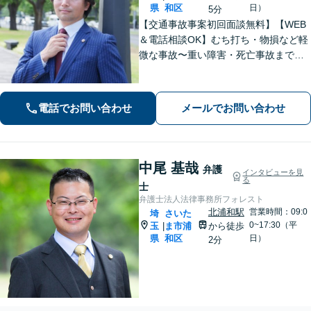
県
和区
日）
5分
【交通事故事案初回面談無料】【WEB
＆電話相談OK】むち打ち・物損など軽
微な事故〜重い障害・死亡事故まで、
豊富な対応実績。弁護士3名で3,000件
以上の交通事故の実績あり。ご相談、
解決まで全て弁護士が対応し、負担を
電話でお問い合わせ
メールでお問い合わせ
軽減します【北浦和駅7分】
中尾 基哉
弁護
インタビューを見
る
士
弁護士法人法律事務所フォレスト
北浦和駅
営業時間：09:0
埼
さいた
0~17:30（平
玉
ま市浦
から徒歩
|
県
和区
日）
2分