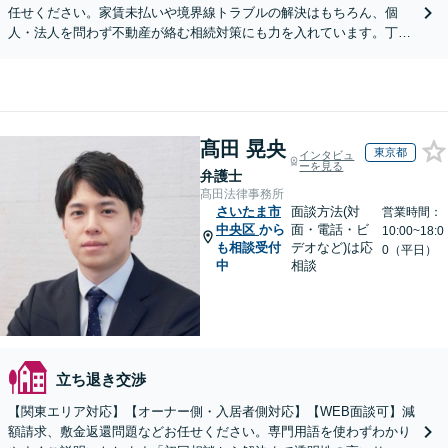
任せください。家賃未払いや境界線トラブルの解決はもちろん、個
人・法人を問わず不動産が絡む相続対策にも力を入れています。丁寧
なヒアリングで、あなたに最適な解決策をご提案します。
髙田 晃央
東京都
インタビュ
ーを見る
弁護士
髙田法律事務所
さいたま市
面談方法(対
営業時間：
中央区
から
面・電話・ビ
10:00~18:0
も相談受付
デオなど)は応
0（平日）
中
相談
立ち退き交渉
【関東エリア対応】【オーナー側・入居者側対応】【WEB面談可】減
額請求、敷金返還問題などお任せください。専門用語を使わずわかり