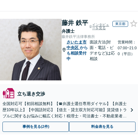
藤井 鉄平
東京都
インタビュ
ーを見る
弁護士
藤井鉄平法律事務所
さいたま市
面談方法(対
営業時間：
中央区
から
面・電話・ビ
07:00~21:0
も相談受付
デオなど)は応
0（平日）
中
相談
立ち退き交渉
全国対応可【初回相談無料】【☎︎弁護士選任専用ダイヤル】【弁護士
歴10年以上】【中国語対応】【借主・貸主双方対応可能】賃貸借トラ
ブルに関するお悩みに幅広く対応！税理士・司法書士・不動産業者と
の連携でスムーズに解決します【新御茶ノ水駅1分】
事例を見る(2件)
料金表を見る