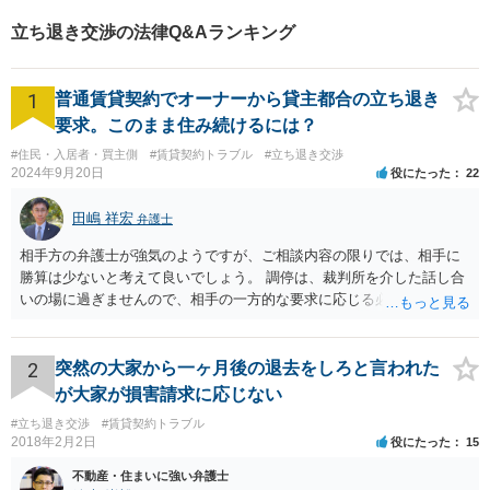
ごとに専門化したチームでの
立ち退き交渉の法律Q&Aランキング
サポート体制あり！ぜひ一度
ご相談ください。
1
普通賃貸契約でオーナーから貸主都合の立ち退き
要求。このまま住み続けるには？
#住民・入居者・買主側
#賃貸契約トラブル
#立ち退き交渉
2024年9月20日
役にたった
22
田嶋 祥宏
弁護士
相手方の弁護士が強気のようですが、ご相談内容の限りでは、相手に
勝算は少ないと考えて良いでしょう。 調停は、裁判所を介した話し合
いの場に過ぎませんので、相手の一方的な要求に応じる必要はなく、
妥協もしてはいけません。調停委員から意に沿わない調停案を示され
ても拒否して大丈夫です。納得いかない場合は調停不調で終了にして
もらうと良いです。 そうすると裁判になりますが、相手に正当事由が
2
突然の大家から一ヶ月後の退去をしろと言われた
かなり少ないケースといえますので、立退請求は棄却、または相当程
が大家が損害請求に応じない
度の立退料を提示しないと立退請求は認められないと思います。た
#立ち退き交渉
#賃貸契約トラブル
だ、裁判となった場合は、費用はかかりますが、弁護士を立てること
2018年2月2日
役にたった
15
をおすすめします。 頑張ってください！
不動産・住まいに強い弁護士