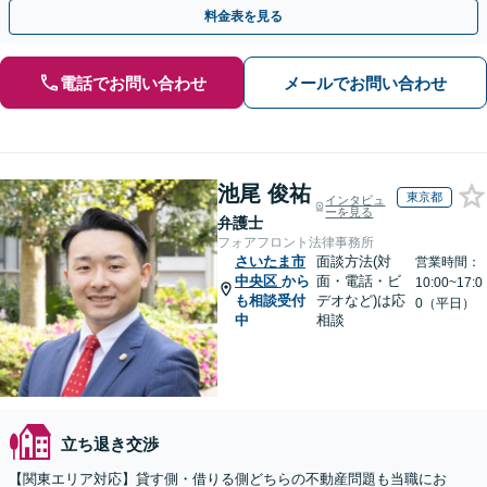
い主張・立証に転換し、複雑な建築紛争を決着へ導きます
料金表を見る
電話でお問い合わせ
メールでお問い合わせ
池尾 俊祐
東京都
インタビュ
ーを見る
弁護士
フォアフロント法律事務所
さいたま市
面談方法(対
営業時間：
中央区
から
面・電話・ビ
10:00~17:0
も相談受付
デオなど)は応
0（平日）
中
相談
立ち退き交渉
【関東エリア対応】貸す側・借りる側どちらの不動産問題も当職にお