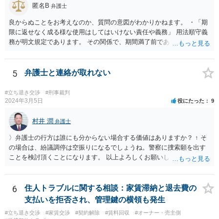
匿名B
弁護士
良からぬことをお考えなのか、質問の意図がわかりかねます。 ・「期
限に返せなく成る様な使用はしてはいけない責任や義務」 用法順守義
務が明文規定であります。 その関係で、期間満了前であっても、契約
解除されることが考えられます。 （借主による使用及び収益） 第五百
九十四条 借主は、契約又はその目的物の性質によって定まった用法
に従い、その物の使用及び収益をしなければならない。 ２ 借主は、
5
弁護士と連絡が取れない
貸主の承諾を得なければ、第三者に借用物の使用又は収益をさせるこ
とができない。 ３ 借主が前二項の規定に違反して使用又は収益をし
#立ち退き交渉
#刑事裁判
たときは、貸主は、契約の解除をすることができる。
2024年3月5日
役にたった
9
村井 潤
弁護士
〉弁護士の行方は誰にも分からない場合する価値はありますか？ ↑ そ
の場合は、紛議調停は空振りになるでしょうね。警察に捜索願を出す
ことを検討頂くことになります。 以上よろしくお願いします。同業者
の謎過ぎる行動で大変なことになり申し訳ないのですが、これにて終
了させてください。
6
住人トラブルに関する相談：家賃滞納と退去費の
支払いを拒否され、管理鍵の横領も発生
#立ち退き交渉
#家賃交渉
#契約解除
#賃料回収
#オーナー・売主側