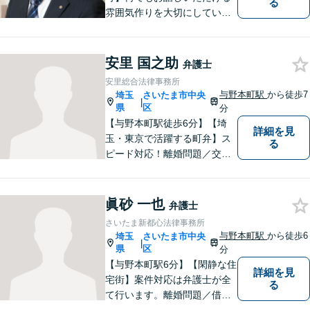
る
雰囲気作りを大切にしていま
す。弁護士に実際にご依頼な
さるかどうかは、アドバイス
をお聞きになってからの判断
安里 国之助
弁護士
で構いませんので、トラブル
安里総合法律事務所
でお困りの方は一人で悩ま
与野本町駅
から徒歩7
埼玉
さいたま市中央
|
ず、一度お気軽にご相談下さ
県
区
分
い。
【与野本町駅徒歩6分】【埼
詳細を見
玉・東京で活躍する町弁】ス
る
ピード対応！離婚問題／交通
事故／借金・債務整理／相続
など、お困りごとがあればお
気軽にご相談ください！皆様
眞砂 一也
弁護士
が平穏な日々を取り戻せるよ
さいたま新都心法律事務所
う、尽力してまいります。
与野本町駅
から徒歩6
埼玉
さいたま市中央
|
【土日祝・夜間対応◎】
県
区
分
【与野本町駅6分】【閑静な住
詳細を見
宅街】案件対応は弁護士が全
る
て行います。離婚問題／借