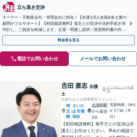
立ち退き交渉
オーナー・不動産会社・管理会社に特化！【弁護士6人在籍&各士業の
顧問がフルサポート】【初回面談無料】借主との交渉や法的手続き等
代行し、ご負担を軽減します。立退・明渡し請求／賃貸契約書の作
成・チェックなどお気軽にご相談ください【北浦和駅2分】
料金表を見る
電話でお問い合わせ
メールでお問い合わせ
𠮷田 直志
弁護
インタビューを見
る
士
弁護士法人法律事務所フォレスト
北浦和駅
営業時間：09:0
埼
さいた
0~17:30（平
玉
ま市浦
から徒歩
|
県
和区
日）
2分
【初回相談無料】相手方との交渉は弁
護士にお任せください。早めの相談で