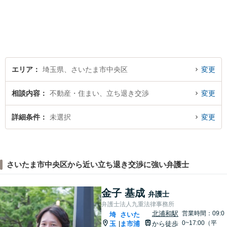
金・債務整理／交通事故など
幅広く対応しております。迅
速かつ丁寧な対応を心がけて
おりますので、お気軽にご相
談ください。【弁護士歴10年
以上】【初回相談30分無料】
エリア
埼玉県、さいたま市中央区
変更
相談内容
不動産・住まい、立ち退き交渉
変更
詳細条件
未選択
変更
さいたま市中央区から近い立ち退き交渉に強い弁護士
金子 基成
弁護士
弁護士法人九重法律事務所
北浦和駅
営業時間：09:0
埼
さいた
0~17:00（平
玉
ま市浦
から徒歩
|