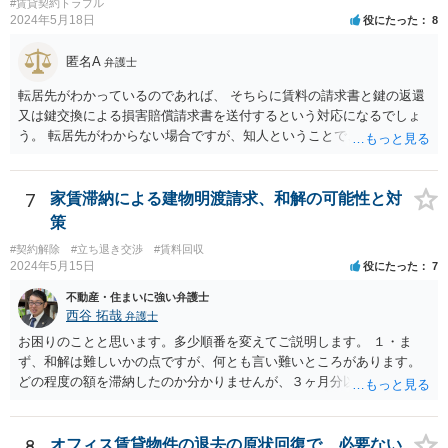
#賃貸契約トラブル
2024年5月18日
役にたった
8
匿名A
弁護士
転居先がわかっているのであれば、 そちらに賃料の請求書と鍵の返還
又は鍵交換による損害賠償請求書を送付するという対応になるでしょ
う。 転居先がわからない場合ですが、知人ということで、連絡がつく
のであれば、そちらに連絡をしてという形ですが、知人間ということ
で、適切な対応が望めない場合は、債権回収を弁護士に依頼すること
をご検討ください。
7
家賃滞納による建物明渡請求、和解の可能性と対
策
#契約解除
#立ち退き交渉
#賃料回収
2024年5月15日
役にたった
7
不動産・住まいに強い弁護士
西谷 拓哉
弁護士
お困りのことと思います。多少順番を変えてご説明します。 １・ま
ず、和解は難しいかの点ですが、何とも言い難いところがあります。
どの程度の額を滞納したのか分かりませんが、３ヶ月分以上滞納した
り、これまで繰り返し賃料滞納があったりすると、 信頼関係が破壊さ
れたと評価され、来月払えるからと言って、大家があなたとの賃貸借
契約が解約できることに変わりなくなってしまうからです。 そのよう
8
オフィス賃貸物件の退去の原状回復で、必要ない