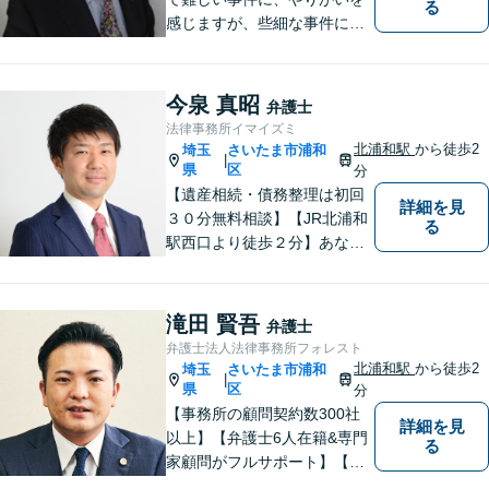
る
感じますが、些細な事件にも
丁寧に対応します。コンサル
ティング会社での経験から、
会社経営、経理・税務などに
今泉 真昭
弁護士
も詳しく、きめ細かく対応致
法律事務所イマイズミ
します。刑事事件にも力を入
北浦和駅
から徒歩2
埼玉
さいたま市浦和
|
れています。
県
区
分
【遺産相続・債務整理は初回
詳細を見
３０分無料相談】【JR北浦和
る
駅西口より徒歩２分】あなた
の悩み、法律事務所イマイズ
ミがお預かりします。あなた
の代わりに悩み、考え、解決
滝田 賢吾
弁護士
策をご提案します。
弁護士法人法律事務所フォレスト
北浦和駅
から徒歩2
埼玉
さいたま市浦和
|
県
区
分
【事務所の顧問契約数300社
詳細を見
以上】【弁護士6人在籍&専門
る
家顧問がフルサポート】【北
浦和駅2分】企業法務に強い弁