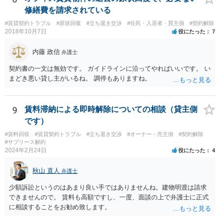
な場合、相手が、「もう出て行って欲しい」と考えていれば、引き続
修繕費を請求されている
き居住する前提での和解は難しい可能性があります。 ２・弁護士が事
#賃貸契約トラブル
#原状回復
#立ち退き交渉
#住民・入居者・買主側
#契約解除
件の見通しをたてるにも、賃料滞納状況で見立てが変わりますし、そ
2018年10月7日
役にたった
7
もそも賃料滞納状況によってはご希望に沿える活動を保障できず、 依
頼を受けられないかもしれないです。依頼を受けるにしても厳しめの
内藤 政信
弁護士
リスクを踏まえた上でのものとなる可能性があります。 定型的な事件
依頼となるかもわからず、着手金額もなんともいえないと思います。
契約書の一文は無効です。 ガイドラインに沿ってやればいいです。 い
複数事務所にあたり、着手金額を確認されるとよいと思います。 ３・
まどき悪い貸し主がいるね。 調停もありますね。
弁護士が依頼を受ければ代わりに裁判所とのやりとりを行うことが可
能です。双方に弁護士がついていればウェブ会議で裁判を実施する場
合もあるでしょう。 ただし、ご本人さんも同行してもらう必要が和解
9
賃料滞納による即時解除についての相談（貸主側
協議の場合だとあると思います。
です）
#賃料回収
#賃貸契約トラブル
#立ち退き交渉
#オーナー・売主側
#契約解除
#サブリース解約
2024年2月24日
役にたった
4
秋山 直人
弁護士
少額訴訟というのはあまり良い手ではありませんね。建物明渡は請求
できませんので。 賃料も高額ですし、一度、面談の上で弁護士に正式
に相談することをお勧め致します。