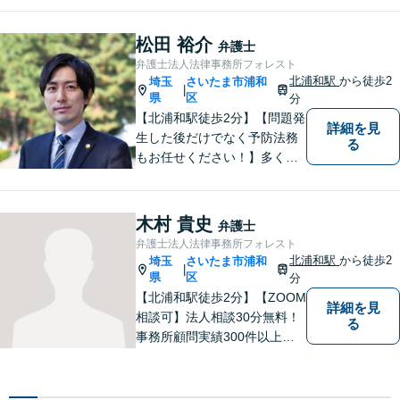
護士が労働雇用、債権回収、
商取引問題などに対応しま
松田 裕介
弁護士
す。中小企業さま、個人事業
弁護士法人法律事務所フォレスト
主さまからのご相談に注力
北浦和駅
から徒歩2
埼玉
さいたま市浦和
|
【初回面談無料】
県
区
分
【北浦和駅徒歩2分】【問題発
詳細を見
生した後だけでなく予防法務
る
もお任せください！】多くの
事業者様に充実したリーガル
サービスを届けます。「どの
ような案件に対してもご依頼
木村 貴史
弁護士
者様に寄り添って真摯に対応
弁護士法人法律事務所フォレスト
すること」がモットーです。
北浦和駅
から徒歩2
埼玉
さいたま市浦和
|
【完全個室】
県
区
分
【北浦和駅徒歩2分】【ZOOM
詳細を見
相談可】法人相談30分無料！
る
事務所顧問実績300件以上！
お一人お一人の抱える問題を
的確に把握し、ご意向に沿え
るよう尽力いたします！業種