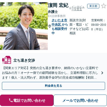
濵岡 宏紀
東京都
インタビュ
ーを見る
弁護士
En法律事務所
さいたま市
面談方法(対
営業時間：
中央区
から
面・電話・ビ
09:00~20:0
も相談受付
デオなど)は応
0（平日）
中
相談
立ち退き交渉
【関東エリア対応】突然の立ち退き要求や、納得のいかない立退料で
お悩みの方！オーナー側での顧問経験を活かし、立退料増額に尽力し
ます！個人・法人問わず、原則着手金0円の完全成功報酬制【初回相
談30分無料】【オンライン対応可】【夜間休日相談可】
料金表を見る
電話でお問い合わせ
メールでお問い合わせ