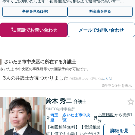
やすくご説明いたします「初回相談から解決まで透明性の高いサービ
スで、私とともに安定した不動産事業を実現しましょう」
事例を見る(1件)
料金表を見る
電話でお問い合わせ
メールでお問い合わせ
さいたま市中央区に所在する弁護士
さいたま市中央区の事務所等での面談予約が可能です。
3
人の弁護士が見つかりました
(検索結果について詳しくは
こちら
)
3件中 1-3件を表示
鈴木 秀二
弁護士
SINTO法律事務所
北与野駅
から徒歩1
埼玉
さいたま市中央
|
県
区
分
【初回相談無料】【電話相談
詳細を見
可】何でもお話しいただける