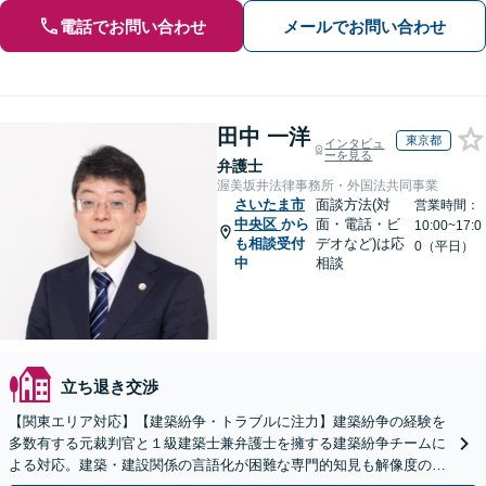
電話でお問い合わせ
メールでお問い合わせ
田中 一洋
東京都
インタビュ
ーを見る
弁護士
渥美坂井法律事務所・外国法共同事業
さいたま市
面談方法(対
営業時間：
中央区
から
面・電話・ビ
10:00~17:0
も相談受付
デオなど)は応
0（平日）
中
相談
立ち退き交渉
【関東エリア対応】【建築紛争・トラブルに注力】建築紛争の経験を
多数有する元裁判官と１級建築士兼弁護士を擁する建築紛争チームに
よる対応。建築・建設関係の言語化が困難な専門的知見も解像度の高