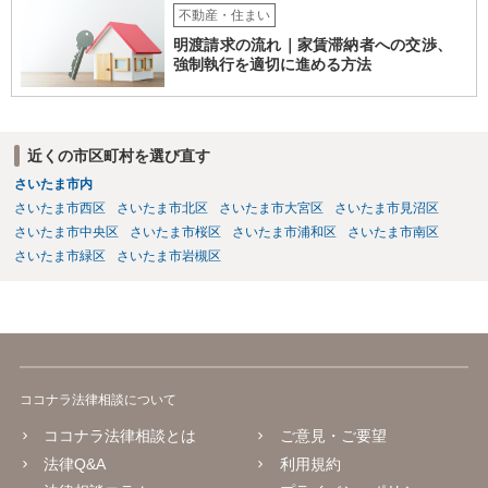
側（あなた側）から同意を取り付けようとしているものと思われま
不動産・住まい
す。 （建物賃貸借契約の更新等） 第二十六条 建物の賃貸借について
明渡請求の流れ｜家賃滞納者への交渉、
期間の定めがある場合において、当事者が期間の満了の一年前から六
強制執行を適切に進める方法
月前までの間に相手方に対して更新をしない旨の通知又は条件を変更
しなければ更新をしない旨の通知をしなかったときは、従前の契約と
同一の条件で契約を更新したものとみなす。ただし、その期間は、定
めがないものとする。 ２ 前項の通知をした場合であっても、建物の
近くの市区町村を選び直す
賃貸借の期間が満了した後建物の賃借人が使用を継続する場合におい
さいたま市内
て、建物の賃貸人が遅滞なく異議を述べなかったときも、同項と同様
とする。 （建物賃貸借契約の更新拒絶等の要件） 第二十八条 建物の
さいたま市西区
さいたま市北区
さいたま市大宮区
さいたま市見沼区
賃貸人による第二十六条第一項の通知又は建物の賃貸借の解約の申入
さいたま市中央区
さいたま市桜区
さいたま市浦和区
さいたま市南区
れは、建物の賃貸人及び賃借人（転借人を含む。以下この条において
さいたま市緑区
さいたま市岩槻区
同じ。）が建物の使用を必要とする事情のほか、建物の賃貸借に関す
る従前の経過、建物の利用状況及び建物の現況並びに建物の賃貸人が
建物の明渡しの条件として又は建物の明渡しと引換えに建物の賃借人
に対して財産上の給付をする旨の申出をした場合におけるその申出を
考慮して、正当の事由があると認められる場合でなければ、すること
ができない。
ココナラ法律相談について
ココナラ法律相談とは
ご意見・ご要望
法律Q&A
利用規約