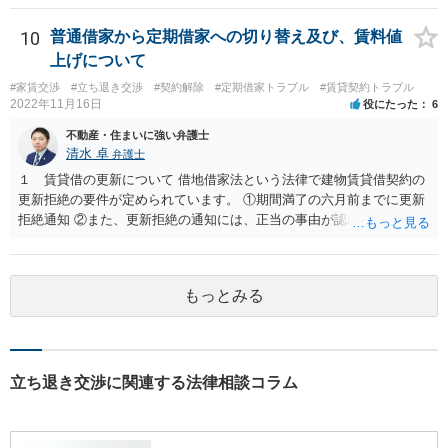
10
普通借家から定期借家への切り替え及び、賃料値
上げについて
#家賃交渉
#立ち退き交渉
#契約解除
#定期借家トラブル
#賃貸契約トラブル
2022年11月16日
役にたった
6
不動産・住まいに強い弁護士
清水 卓
弁護士
１ 賃貸借の更新について 借地借家法という法律で建物賃貸借契約の
更新拒絶の要件が定められています。 ①期間満了の六月前までに更新
拒絶通知 ②また、更新拒絶の通知には、正当の事由が認められる必要
があります。この正当の事由は、賃貸人の建物使用を必要とする事情•
賃借人の建物使用を必要とする事情のほか、従前の経過，建物の利用
状況，建物の現況，いわゆる立退料の申出を考慮して判断するものと
もっとみる
されています。 ③更新拒絶通知がされた場合でも、賃貸借期間満了満
了後も賃借人が建物の使用を継続する場合には、賃借人に対し遅滞な
く異議を述べる 大家側（賃貸人側）に正当の事由が認めらるか疑問
のあるご事案かと思います。更新拒絶に正当の事由がない場合、大家
側（賃貸人側）が、更新の予定されている普通賃貸借契約から更新の
立ち退き交渉に関連する法律相談コラム
ない定期借家契約に一方的に切り替えることはできません。ただし、
正当の事由がない場合でも、賃借人側の同意があれば、定期借家契約
への切り替えも可能です。そのため、仲介会社側は、何とか、賃借人