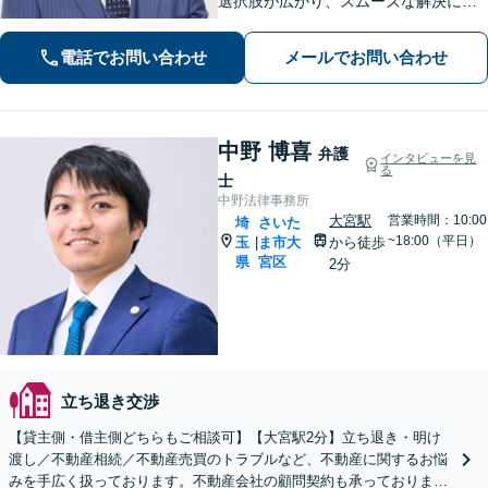
選択肢が広がり、スムーズな解決につ
ながります。【不貞慰謝料請求の経験
豊富】【示談成功・不起訴獲得の実績
電話でお問い合わせ
メールでお問い合わせ
豊富】あなたの権利を守り、最善の結
果を目指します「少年事件の実績多
数」
中野 博喜
弁護
インタビューを見
る
士
中野法律事務所
大宮駅
営業時間：10:00
埼
さいた
~18:00（平日）
玉
ま市大
から徒歩
|
県
宮区
2分
立ち退き交渉
【貸主側・借主側どちらもご相談可】【大宮駅2分】立ち退き・明け
渡し／不動産相続／不動産売買のトラブルなど、不動産に関するお悩
みを手広く扱っております。不動産会社の顧問契約も承っておりま