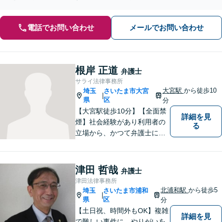
す。【夜間・休日の相談可能】【オンライン相談可能】
電話でお問い合わせ
メールでお問い合わせ
根岸 正道
弁護士
サライ法律事務所
大宮駅
から徒歩10
埼玉
さいたま市大宮
|
県
区
分
【大宮駅徒歩10分】【全面禁
詳細を見
煙】社会経験があり利用者の
る
立場から、かつて弁護士に相
談したり、依頼した経験があ
ります。 どのようにしたら、
敷居を低くできるか、緊張せ
津田 哲哉
弁護士
ずに、リラックスして頂ける
津田法律事務所
か、なごやかな雰囲気作りを
北浦和駅
から徒歩5
埼玉
さいたま市浦和
|
常に心掛けています。
県
区
分
【土日祝、時間外もOK】複雑
詳細を見
で難しい事件に、やりがいを