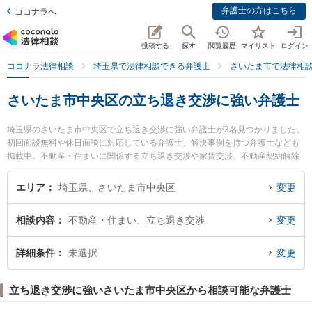
弁護士の方はこちら
ココナラへ
投稿する
探す
閲覧履歴
マイリスト
ログイン
ココナラ法律相談
埼玉県で法律相談できる弁護士
さいたま市で法律相
さいたま市中央区の立ち退き交渉に強い弁護士
埼玉県のさいたま市中央区で立ち退き交渉に強い弁護士が3名見つかりました。
初回面談無料や休日面談に対応している弁護士、解決事例を持つ弁護士なども
掲載中。不動産・住まいに関係する立ち退き交渉や家賃交渉、不動産契約解除
等の細かな分野での絞り込み検索もでき便利です。特にSINTO法律事務所の鈴
木 秀二弁護士や安里総合法律事務所の安里 国之助弁護士、さいたま新都心法律
エリア
埼玉県、さいたま市中央区
変更
事務所の眞砂 一也弁護士のプロフィール情報や弁護士費用、強みなどが注目さ
れています。『さいたま市中央区で土日や夜間に発生した立ち退き交渉のトラ
相談内容
不動産・住まい、立ち退き交渉
変更
ブルを今すぐに弁護士に相談したい』『立ち退き交渉のトラブル解決の実績豊
富な近くの弁護士を検索したい』『初回相談無料で立ち退き交渉を法律相談で
きるさいたま市中央区内の弁護士に相談予約したい』などでお困りの相談者さ
詳細条件
未選択
変更
んにおすすめです。
立ち退き交渉に強いさいたま市中央区から相談可能な弁護士