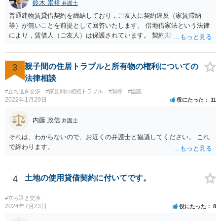
鈴木 崇裕
弁護士
普通建物賃貸借契約を締結しており，ご友人に契約違反（家賃滞納
等）が無いことを前提として回答いたします。 借地借家法という法律
により，賃借人（ご友人）は保護されています。 契約期間途中であれ
ば，賃貸人が何を言おうと（契約書にどう書いてあろうと），契約を
一方的に終了させられてしまうことはありません。 さらに，契約期間
が満了するときであっても， 建物の老朽化が著しいとか，賃貸人（大
3
親子間の住居トラブルと所有物の権利についての
家さん）の居宅が無くなってしまったというような事情がない限り，
法律相談
賃貸借契約は更新されます。 したがって，ご友人は，大家さんの要望
#立ち退き交渉
#家族間の相続トラブル
#調停
#協議
に応える必要はありません。 ご友人としては， Ａ 退去しないと主張
2022年1月29日
役にたった
11
する Ｂ 退去しても良いが，相応の立退料を支払ってもらう という，
いずれかの選択肢をとることができます。さらに，Ｂの亜種として
内藤 政信
弁護士
Ｃ 退去の時期をたとえば半年先として，それまでの期間の賃料を免
除してもらう という方法もあり得るかもしれません（実質的には半年
それは、わからないので、お近くの弁護士と協議してください。 これ
分の立退き料をもらったことになります。）。 ストレスで体調を崩さ
で終わります。
れるのもよろしくないですから，費用の面で折り合いがつけば，弁護
士に交渉を代理してもらっても良いように思います。
4
土地の使用貸借契約に付いてです。
#立ち退き交渉
2024年7月23日
役にたった
8