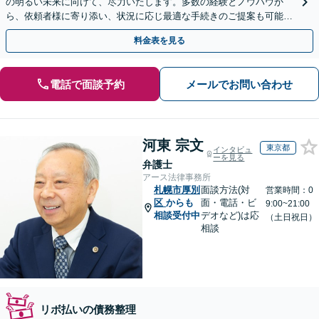
の明るい未来に向けて、尽力いたします。多数の経験とノウハウか
ら、依頼者様に寄り添い、状況に応じ最適な手続きのご提案も可能。
手続きや交渉などは弁護士が対応【休日・夜間相談可】
料金表を見る
電話で面談予約
メールでお問い合わせ
河東 宗文
東京都
インタビュ
ーを見る
弁護士
アース法律事務所
札幌市厚別
面談方法(対
営業時間：0
区
からも
面・電話・ビ
9:00~21:00
相談受付中
デオなど)は応
（土日祝日）
相談
リボ払いの債務整理