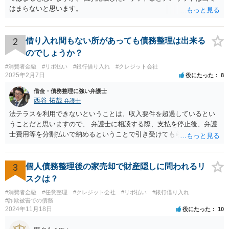
はまらないと思います。
2
借り入れ間もない所があっても債務整理は出来る
のでしょうか？
#消費者金融
#リボ払い
#銀行借り入れ
#クレジット会社
2025年2月7日
役にたった
8
借金・債務整理に強い弁護士
西谷 拓哉
弁護士
法テラスを利用できないということは、収入要件を超過しているとい
うことだと思いますので、 弁護士に相談する際、支払を停止後、弁護
士費用等を分割払いで納めるということで引き受けてもらえないか確
認するとよいでしょう。 「借り入れ出来る限界」までの生活というの
は、負債が拡大するだけになるのでお勧めできませんが あとは、相談
者様のご判断になると思いますので、私からのアドバイスは一旦これ
3
個人債務整理後の家売却で財産隠しに問われるリ
で終わりとさせていただきます。
スクは？
#消費者金融
#任意整理
#クレジット会社
#リボ払い
#銀行借り入れ
#詐欺被害での債務
2024年11月18日
役にたった
10