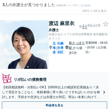
3
人の弁護士が見つかりました
(検索結果について詳しくは
こちら
)
3件中 1-3件を表示
渡辺 麻里衣
インタビューを
見る
弁護士
弁護士法人リブラ共同法律事務所 新札幌駅前
オフィス
新さっぽろ
営業時間：09:00
北
札幌
~20:00（土日祝
海
市厚
駅
から徒
|
道
別区
日）
歩1分
リボ払いの債務整理
【初回相談無料・分割払いOK】1000件以上の相談対応実績あり！決
して否定することなく、依頼者様に寄り添いどうすればいいのかを検
討します。手続きや交渉などは弁護士が対応。明るい未来に向けて一
緒に頑張りましょう【休日・夜間相談可】【完全個室】
料金表を見る