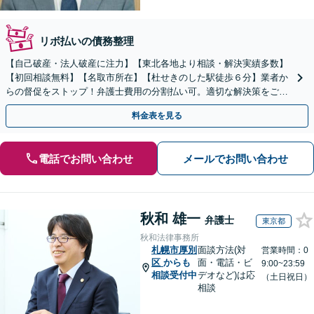
リボ払いの債務整理
【自己破産・法人破産に注力】【東北各地より相談・解決実績多数】
【初回相談無料】【名取市所在】【杜せきのした駅徒歩６分】業者か
らの督促をストップ！弁護士費用の分割払い可。適切な解決策をご提
案します【土曜相談可】【駐車場完備】【完全個室】
料金表を見る
電話でお問い合わせ
メールでお問い合わせ
秋和 雄一
弁護士
東京都
秋和法律事務所
札幌市厚別
面談方法(対
営業時間：0
区
からも
面・電話・ビ
9:00~23:59
相談受付中
デオなど)は応
（土日祝日）
相談