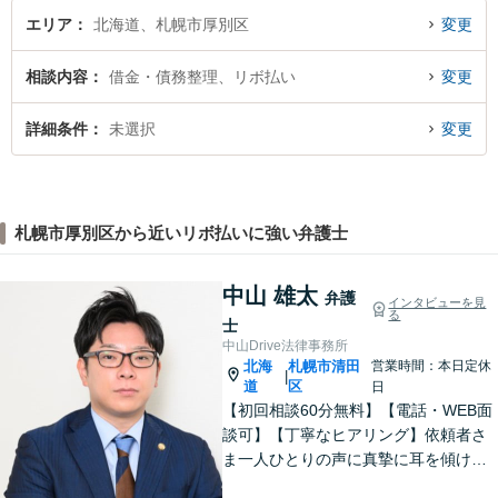
エリア
北海道、札幌市厚別区
変更
相談内容
借金・債務整理、リボ払い
変更
詳細条件
未選択
変更
札幌市厚別区から近いリボ払いに強い弁護士
中山 雄太
弁護
インタビューを見
る
士
中山Drive法律事務所
北海
札幌市清田
営業時間：本日定休
|
道
区
日
【初回相談60分無料】【電話・WEB面
談可】【丁寧なヒアリング】依頼者さ
ま一人ひとりの声に真摯に耳を傾け、
「寄り添う」ことを大切にしておりま