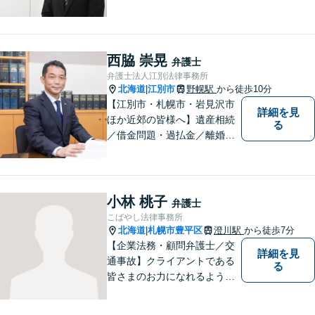
利便も良く、近隣の厚別区、
豊平区、清田区、北広島市、
恵庭市、千歳市、江別市から
もアクセス良好。相続、交通
西脇 崇晃
弁護士
事故、離婚、債務整理など幅
弁護士法人江別法律事務所
広く対応する４０代の経験豊
北海道
江別市
野幌駅
から徒歩10分
|
富な弁護士です。
【江別市・札幌市・岩見沢市
詳細を見
ほか近郊の皆様へ】遺産相続
る
／借金問題・過払金／離婚／
不貞慰謝料／交通事故／刑事
事件など、個人のお悩みから
事業・会社関係のご相談まで
気軽にお問い合わせ下さい。
小林 桃子
弁護士
こばやし法律事務所
北海道
札幌市豊平区
澄川駅
から徒歩7分
|
【企業法務・顧問弁護士／交
詳細を見
通事故】クライアントである
る
皆さまのお力になれるよう全
力を尽くします。お気軽にお
相談ください。