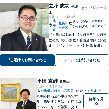
立花 志功
弁護
インタビューを見
る
士
立花志功法律事務所
北
さっぽろ駅
営業時間：
札幌市
海
|
本日定休日
から徒歩4分
中央区
道
【初回相談無料】【交通事故】交通事
故の取り扱い多数！賠償金増額に努め
ます【インターネット】削除＆開示請
求はお任せ！書き込んだ方も対応【刑
事事件】超速対応！【電話・メール相
電話でお問い合わせ
メールでお問い合わせ
談可】【大通駅／札幌駅5分】
平田 直継
弁護士
はまなす法律事務所
北海道
札幌市白石区
白石駅
から徒歩1分
|
札幌市白石区の事務所です。
詳細を見
地下鉄駅すぐそば、近隣にコ
る
インパーキング複数。交通の