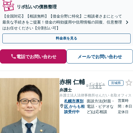
リボ払いの債務整理
【全国対応】【相談無料】【借金分野に特化】ご相談者さまにとって
最良な手続きをご提案！借金の時効援用や信用情報の回復、任意整理
はお任せください【分割払い可】
料金表を見る
電話でお問い合わせ
メールでお問い合わせ
赤桐 仁輔
宮城県
インタビュ
ーを見る
弁護士
弁護士法人法律事務所せんだい 名取オフィス
営業時
札幌市厚別
面談方法(対面・
区
からも相
電話・ビデオな
間：本日
談受付中
ど)は応相談
定休日