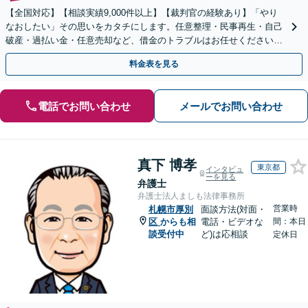
【全国対応】【相談実績9,000件以上】【裁判官の経験あり】「やり
なおしたい」その思いをカタチにします。任意整理・民事再生・自己
破産・過払い金・任意売却など、借金のトラブルはお任せください。
【初回相談無料】【全国対応可能】
料金表を見る
電話でお問い合わせ
メールでお問い合わせ
真下 博孝
東京都
インタビュ
ーを見る
弁護士
弁護士法人ましも法律事務所
営業時
札幌市厚別
面談方法(対面・
区
からも相
電話・ビデオな
間：本日
談受付中
ど)は応相談
定休日