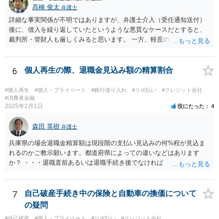
髙橋 俊太
弁護士
詳細な事実関係が不明ではありますが、弁護士介入（受任通知送付）
後に、借入を繰り返していたというような悪質なケースだとすると、
裁判所・管財人も厳しくみると思います。 一方、軽度の不注意による
手違いや行き違いというくらいであれば、弁護士を通じて裁判所・管
財人に対して反省の姿勢を示せば、不許可という結果にはならないと
思われます。
6
個人再生の際、退職金見込み額の精算割合
#個人再生
#個人・プライベート
#銀行借り入れ
#リボ払い
#クレジット会社
#消費者金融
2025年2月1日
役にたった
4
森田 英樹
弁護士
兵庫県の場合退職金精算額は現段階の支払い見込みの何%程が見込ま
れるのかご教示願います。都道府県によっての違いなどはあります
か？ ・・・退職直前あるいは退職手続き後でなければ １２・５％が
清算価値として計上するのが原則で 概ね どの裁判所でも同様の基
準でしょう。 また着手して頂いてから最短どのくらいで認可されるの
でしょうか？ ・・・受任通知を送付して 債権者からの債権調査票が
7
自己破産手続き中の保険と自動車の換価について
回答されるまで ２か月程度 その間に準備が進めば 直ちに申し立
の疑問
てが可能で しっかりした申立てを行えば ほぼ補正がなく ２～３
#自己破産
#個人・プライベート
#リボ払い
#クレジット会社