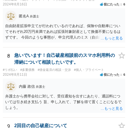
週間で開始決定がでて それから ２か月程度で認可となる流れで
2024年8月16日
役にたった
6
す。
匿名A
弁護士
自由財産拡張申立てが行われているのであれば、保険や自動車につい
てそれぞれ20万円未満であれば拡張対象財産として換価不要になるは
ずです。 今回のような事態が、申立代理人のミス（自由財産拡張申立
をしていない）なのか、あるいは管財人の無能（自由財産拡張制度の
知識がない）なのか、お書きの事情からはわかりませんので、依頼し
た弁護士を交えて裁判所の意見も聞いて対応した方がよいと思いま
8
急いでいます！自己破産相談前のスマホ利用料の
す。
滞納について相談したいです。
#リボ払い
#多重債務
#借金返済の相談・交渉
#個人・プライベート
2024年8月11日
役にたった
6
内藤 政信
弁護士
弁護士から携帯会社に対して、受任通知を出すにあたり、通話料につ
いては引き続き支払う 旨、申し入れて、了解を得て置くことになるで
しょう。
9
2回目の自己破産について