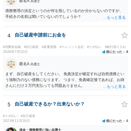
匿名A
弁護士
債務整理の決定というのが何を指しているのか分からないのですが、
手続きの名前は聞いていないのでしょうか？
4
自己破産申請前にお金を
#消費者金融
#自己破産
#多重債務
#クレジット会社
#リボ払い
#銀行借り入れ
2026年7月22日
役にたった
8
匿名A
弁護士
まず、自己破産をしてください。 免責決定が確定すれば自然債務とい
う強制力のない債務になります。 つまり、免責確定後であれば、お姉
さんにだけ２万円支払っても問題ありません。
5
自己破産できるか？出来ないか？
#リボ払い
#自己破産
2023年11月26日
役にたった
5
借金・債務整理に強い弁護士