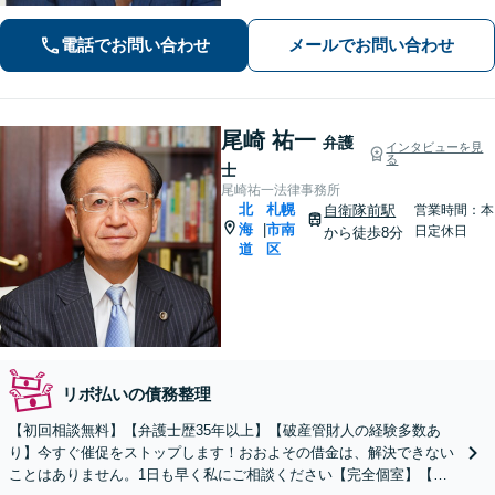
す。どのようなお悩みでも、まずは一
度弁護士にご相談ください。最善の解
電話でお問い合わせ
メールでお問い合わせ
決策を共に考えていきましょう。
尾崎 祐一
弁護
インタビューを見
る
士
尾崎祐一法律事務所
北
札幌
自衛隊前駅
営業時間：本
海
市南
|
日定休日
から徒歩8分
道
区
リボ払いの債務整理
【初回相談無料】【弁護士歴35年以上】【破産管財人の経験多数あ
り】今すぐ催促をストップします！おおよその借金は、解決できない
ことはありません。1日も早く私にご相談ください【完全個室】【自