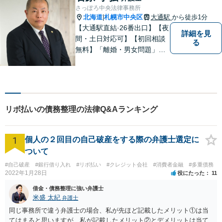
法律だけにとらわれず、依頼
さっぽろ中央法律事務所
者にとってベストな解決方法
北海道
札幌市中央区
大通駅
から徒歩1分
|
を一緒に考えていきます。
【大通駅直結·26番出口】【夜
詳細を見
間・土日対応可】【初回相談
る
無料】「離婚・男女問題」
「刑事事件」 に注力していま
す。民事事件一般もご相談く
ださい。しっかりお話を伺
い、解決までの道筋を示しま
す。
リボ払いの債務整理の法律Q&Aランキング
1
個人の２回目の自己破産をする際の弁護士選定に
ついて
#自己破産
#銀行借り入れ
#リボ払い
#クレジット会社
#消費者金融
#多重債務
2022年1月28日
役にたった
11
借金・債務整理に強い弁護士
米盛 太紀
弁護士
同じ事務所で違う弁護士の場合、私が先ほど記載したメリット①は当
てはまると思いますが、私が記載したメリット②とデメリットは当て