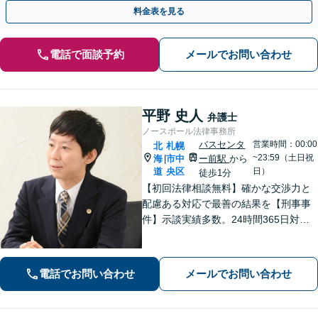
衛隊前駅8分】
料金表を見る
電話で面談予約
メールでお問い合わせ
平野 史人
弁護士
ノースポール法律事務所
バスセンタ
営業時間：00:00
北
札幌
~23:59（土日祝
海
市中
ー前駅
から
|
道
央区
日）
徒歩1分
【初回法律相談無料】確かな交渉力と
配慮ある対応で最善の結果を【刑事事
件】示談実績多数。24時間365日対応
で身柄解放・不起訴を目指します【交
通事故】保険会社顧問事務所での勤務
経験あり。【バスセンター前駅3番出口
電話でお問い合わせ
メールでお問い合わせ
徒歩1分】