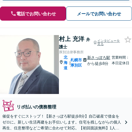
電話でお問い合わせ
メールでお問い合わせ
村上 充洋
弁
インタビューを
見る
護士
厚別法律事務所
北
新さっぽろ駅
営業時間：
札幌市
海
|
本日定休日
から徒歩8分
厚別区
道
リボ払いの債務整理
催促をすぐにストップ！【新さっぽろ駅徒歩8分】自己破産で借金を
ゼロに。新しい生活再建をお手伝いします。住宅を残しながらの個人
再生、任意整理などご希望に合わせて対応。【初回面談無料】1人で