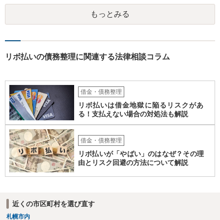
れる自動車」、「２０万円を超える保険解約返戻金がある保険」など
もっとみる
の資産がなければ、個人再生か自己破産を検討する方が良いと思われ
ます。 このような資産があってもなくても、ココナラで最寄りの債務
整理を取り扱う弁護士に具体的に提示して弁護士に相談すべき事案だ
と思われます。
リボ払いの債務整理に関連する法律相談コラム
借金・債務整理
リボ払いは借金地獄に陥るリスクがあ
る！支払えない場合の対処法も解説
借金・債務整理
リボ払いが「やばい」のはなぜ？その理
由とリスク回避の方法について解説
近くの市区町村を選び直す
札幌市内