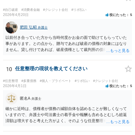
#自己破産
#消費者金融
#クレジット会社
#リボ払い
2026年4月20日
役にたった
5
肥田 弘昭
弁護士
以前付き合っていた方から当時何度かお金の面で助けてもらっていた
事があります。との点から、贈与であれば破産の債権の対象にはなり
ません。貸し付けであれば、破産債権として裁判所の債権者一覧表に
あげる必要がある。10年前であれば、2回目と言っても認められるかと
思います。生活保護を受給後法テラスを利用する流れになるかと思い
ます。ご参考にしてください。
10
任意整理の現状を教えてください
#任意整理
#多重債務
#個人・プライベート
#リボ払い
#クレジット会社
2026年4月1日
役にたった
5
匿名A
弁護士
確かに近時は、債権者が債務の減額自体を認めることが難しくなって
いますので、弁護士や司法書士の着手金や報酬も含めるとむしろ総返
済額は増大すると考えた方がよく、そのような任意整理をしてかえっ
て月々の支払いがしんどくなり、最終的に自己破産になる例が増えて
います。 特に「オーバーローンでない不動産」や「売ると高く売却さ