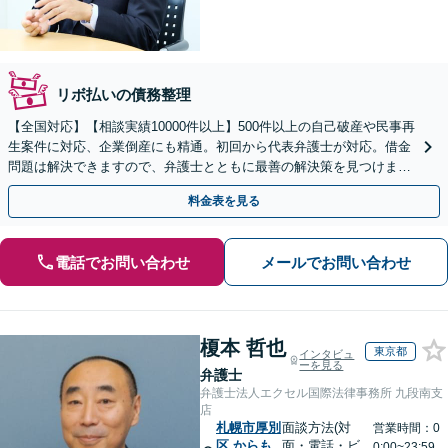
リボ払いの債務整理
【全国対応】【相談実績10000件以上】500件以上の自己破産や民事再
生案件に対応、企業倒産にも精通。初回から代表弁護士が対応。借金
問題は解決できますので、弁護士とともに最善の解決策を見つけまし
ょう【初回相談無料】【法テラス利用可】
料金表を見る
電話でお問い合わせ
メールでお問い合わせ
榎本 哲也
東京都
インタビュ
ーを見る
弁護士
弁護士法人エクセル国際法律事務所 九段南支
店
札幌市厚別
面談方法(対
営業時間：0
区
からも
面・電話・ビ
0:00~23:59