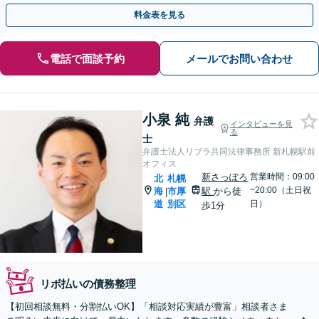
抱え込まず、お気軽にご相談ください。
料金表を見る
電話で面談予約
メールでお問い合わせ
小泉 純
弁護
インタビューを見
る
士
弁護士法人リブラ共同法律事務所 新札幌駅前
オフィス
新さっぽろ
営業時間：09:00
北
札幌
~20:00（土日祝
海
市厚
駅
から徒
|
道
別区
日）
歩1分
リボ払いの債務整理
【初回相談無料・分割払いOK】「相談対応実績が豊富」相談者さま