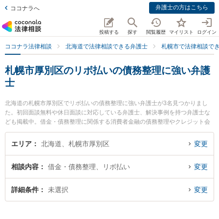
弁護士の方はこちら
ココナラへ
投稿する
探す
閲覧履歴
マイリスト
ログイン
ココナラ法律相談
北海道で法律相談できる弁護士
札幌市で法律相談で
札幌市厚別区のリボ払いの債務整理に強い弁護
士
北海道の札幌市厚別区でリボ払いの債務整理に強い弁護士が3名見つかりまし
た。初回面談無料や休日面談に対応している弁護士、解決事例を持つ弁護士な
ども掲載中。借金・債務整理に関係する消費者金融の債務整理やクレジット会
社の債務整理、リボ払いの債務整理等の細かな分野での絞り込み検索もでき便
利です。特に弁護士法人リブラ共同法律事務所 新札幌駅前オフィスの渡辺 麻里
エリア
北海道、札幌市厚別区
変更
衣弁護士や厚別法律事務所の村上 充洋弁護士、弁護士法人リブラ共同法律事務
所 新札幌駅前オフィスの小泉 純弁護士のプロフィール情報や弁護士費用、強み
相談内容
借金・債務整理、リボ払い
変更
などが注目されています。『札幌市厚別区で土日や夜間に発生したリボ払いの
債務整理のトラブルを今すぐに弁護士に相談したい』『リボ払いの債務整理の
トラブル解決の実績豊富な近くの弁護士を検索したい』『初回相談無料でリボ
詳細条件
未選択
変更
払いの債務整理を法律相談できる札幌市厚別区内の弁護士に相談予約したい』
などでお困りの相談者さんにおすすめです。