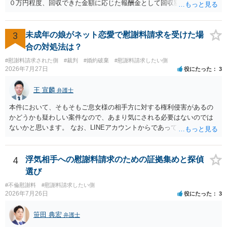
０万円程度、回収できた金額に応じた報酬金として回収額の１０％か
ら２０％程度が設定されていることがあります。訴訟に移行する場合
には、追加着手金や日当、実費が発生することもあります。 もっと
も、証拠が十分にあるか、相手方の住所・勤務先が分かるか、慰謝料
3
未成年の娘がネット恋愛で慰謝料請求を受けた場
額、離婚の有無、交渉で終わるか訴訟まで見込むかによって、費用は
合の対処法は？
変わり得ます。依頼前に、交渉だけの場合、訴訟になった場合、回収
#慰謝料請求された側
#裁判
#婚約破棄
#慰謝料請求したい側
できなかった場合の費用を確認しておくとよいでしょう。 弁護士選び
2026年7月27日
役にたった
3
では、不貞慰謝料案件の経験が相応にあるか、費用体系が明確か、見
通しを過度に楽観的に言い過ぎないか、質問に具体的に答えてくれる
王 宣麟
弁護士
か、連絡方法（メール、電話、弁護士直接か事務局員を介するかな
ど）や対応スピードが合うかを確認するとよいと思います。いずれに
本件において、そもそもご息女様の相手方に対する権利侵害があるの
しましても、弁護士への相談・依頼にあたっては、証拠資料、夫と相
かどうかも疑わしい案件なので、あまり気にされる必要はないのでは
手方の関係、相手方の氏名・住所等、夫婦関係への影響、離婚予定の
ないかと思います。 なお、LINEアカウントからであっても、そこに紐
有無など事実関係をよく整理して相談されることをお勧めいたしま
づけられた電話番号の開示→携帯電話会社から氏名・住所が開示され
す。
るパターンはありえるものの、本件のような精神的損害が発生したと
明確にいえないような案件において開示がなされる可能性も低いので
4
浮気相手への慰謝料請求のための証拠集めと探偵
はないかと推察します。
選び
#不倫慰謝料
#慰謝料請求したい側
2026年7月26日
役にたった
3
笹田 典宏
弁護士