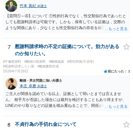
竹本 真紀
弁護士
【質問①～④】について ①性的行為でなく，性交類似行為であったと
しても慰謝料請求は可能です。しかも，保有している証拠は，交際の
ような関係にあり，少なくとも性交類似行為の存在を確実に証明でき
るものです（裏を返せば，証拠で認められる範囲でしか認めていない
ことを窺わせるものです。）。ですから，慰謝料請求を進めることで
よいと思います。 ただ．慰謝料額については，婚姻破綻に至っていな
7
慰謝料請求時の不定の証拠について。効力がある
いとして，この点を考慮されることになるかもしれません。 ②夫との
のか知りたい。
今後のことを考えて書いてもらうか否かを検討するのがよいと思いま
#不倫慰謝料
#離婚の慰謝料
#離婚協議
#異性関係(不貞等)
す。今ある証拠以上のことを証明（証明力を強めることも含む）でき
#慰謝料請求したい側
#離婚書類作成
るのであれば，前向きに検討を進めるという考え方でもよいでしょ
2026年7月29日
役にたった
1
う。慰謝料請求としては証拠として使えることが前提であり，その価
離婚・男女問題に強い弁護士
値と夫との関係との均衡のように思います。 ③行政書士に委任をして
本庄 卓磨
弁護士
いるのであれば，どのような内容の委任なのか不明ですが，その行政
書士との協議になると思います。請求するか，訴訟にするか，その点
ご主人が関係を認めている以上、証拠として弱いとまでは言えませ
の見極めや，相手方は性交類似行為は認めているのか，それさえも否
ん。 相手方が否認した場合には裁判を検討することもあり得ますが、
定しているのかによって，考え方・進め方は変わってくると思いま
LINEのやり取りなどの証拠を積み重ねることで、関係が認定される余
す。 ④性交類似行為を認めているにもかかわらず支払を拒否するので
地は十分にあります。 ただし、手元の証拠でどこまで認定できるかは
あれば，本人（行政書士でも同じだと思います。）への対応ではあま
個別の事情によりますので、お早めに弁護士に相談されることをおす
り変わらないように思います。減額で折り合えるなら本人様の交渉で
すめします。
8
不貞行為の手切れ金について
もよいように思いますが，ゼロかどうかの観点であれば，訴訟に進む