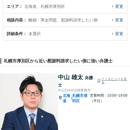
エリア
北海道、札幌市厚別区
変更
相談内容
離婚・男女問題、慰謝料請求したい側
変更
詳細条件
未選択
変更
札幌市厚別区から近い慰謝料請求したい側に強い弁護士
中山 雄太
弁護
インタビューを見
る
士
中山Drive法律事務所
北海
札幌市清
営業時間：10:00~19:00
|
道
田区
（平日）