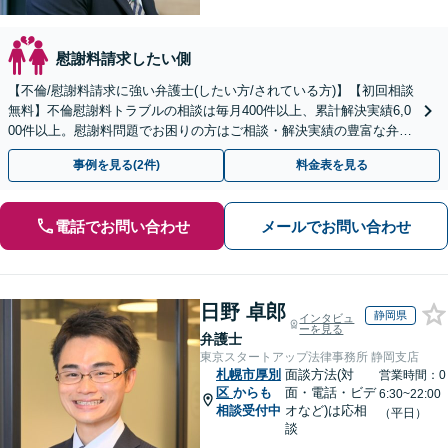
慰謝料請求したい側
【不倫/慰謝料請求に強い弁護士(したい方/されている方)】【初回相談
無料】不倫慰謝料トラブルの相談は毎月400件以上、累計解決実績6,0
00件以上。慰謝料問題でお困りの方はご相談・解決実績の豊富な弁護
士による無料相談をご利用ください。
事例を見る(2件)
料金表を見る
電話でお問い合わせ
メールでお問い合わせ
日野 卓郎
静岡県
インタビュ
ーを見る
弁護士
東京スタートアップ法律事務所 静岡支店
札幌市厚別
面談方法(対
営業時間：0
区
からも
面・電話・ビデ
6:30~22:00
相談受付中
オなど)は応相
（平日）
談