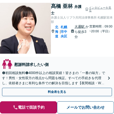
髙橋 亜林
弁護
インタビューを見
る
士
弁護士法人リブラ共同法律事務所 札幌駅前本
部
大通駅
か
営業時間：09:00
北
札幌
~20:00（平日）
海
市中
ら徒歩3
|
道
央区
分
慰謝料請求したい側
🟠初回相談無料🟠4000件以上の相談実績！皆さまの「一番の味方」で
す！男性・女性双方の視点から問題を検証。すべての手続きを代理
し、依頼者さまに有利な条件での解決を目指します【夜間相談・WEB
面談可】【完全個室・秘密厳守】
料金表を見る
電話で面談予約
メールでお問い合わせ