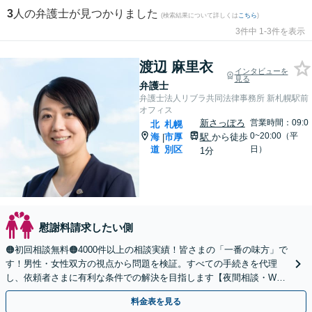
3
人の弁護士が見つかりました
(検索結果について詳しくは
こちら
)
3件中 1-3件を表示
渡辺 麻里衣
インタビューを
見る
弁護士
弁護士法人リブラ共同法律事務所 新札幌駅前
オフィス
新さっぽろ
営業時間：09:0
北
札幌
0~20:00（平
海
市厚
駅
から徒歩
|
道
別区
日）
1分
慰謝料請求したい側
🟠初回相談無料🟠4000件以上の相談実績！皆さまの「一番の味方」で
す！男性・女性双方の視点から問題を検証。すべての手続きを代理
し、依頼者さまに有利な条件での解決を目指します【夜間相談・WEB
面談可】【完全個室・秘密厳守】
料金表を見る