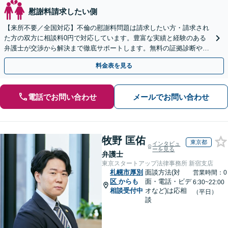
慰謝料請求したい側
【来所不要／全国対応】不倫の慰謝料問題は請求したい方・請求され
た方の双方に相談料0円で対応しています。豊富な実績と経験のある
弁護士が交渉から解決まで徹底サポートします。無料の証拠診断や着
手金の返還保証もありますので安心してご相談ください。
料金表を見る
電話でお問い合わせ
メールでお問い合わせ
牧野 匡佑
東京都
インタビュ
ーを見る
弁護士
東京スタートアップ法律事務所 新宿支店
札幌市厚別
面談方法(対
営業時間：0
区
からも
面・電話・ビデ
6:30~22:00
相談受付中
オなど)は応相
（平日）
談