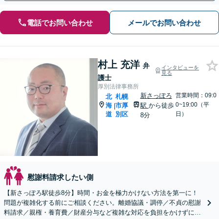
電話でお問い合わせ
メールでお問い合わせ
村上 充洋
弁
インタビューを
見る
護士
厚別法律事務所
新さっぽろ
営業時間：09:0
北
札幌
0~19:00（平
海
市厚
駅
から徒歩
|
道
別区
日）
8分
慰謝料請求したい側
【新さっぽろ駅徒歩8分】時間・お金を極力かけない方法を第一に！
問題が複雑化する前にご相談ください。離婚協議・調停／不貞の慰謝
料請求／親権・養育費／財産分与など複雑な対応を負担をかけずに。