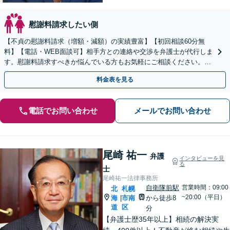
慰謝料請求したい側
【不貞の慰謝料請求（増額・減額）の実績豊富】【初回相談60分無
料】【電話・WEB面談可】相手方との連絡や交渉を弁護士が代行しま
す。慰謝料請求すべきか悩んでいる方もお気軽にご相談ください。最
善の解決策を一緒に見つけましょう。
料金表を見る
電話でお問い合わせ
メールでお問い合わせ
尾崎 祐一
弁護
インタビューを見
る
士
尾崎祐一法律事務所
自衛隊前駅
営業時間：09:00
北
札幌
~20:00（平日）
海
市南
から徒歩8
|
道
区
分
【弁護士歴35年以上】相続の解決実