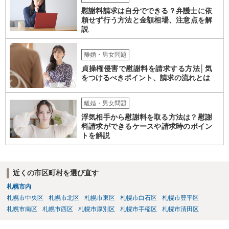
慰謝料請求は自分でできる？弁護士に依
頼せず行う方法と金額相場、注意点を解
説
離婚・男女問題
貞操権侵害で慰謝料を請求する方法│気
をつけるべきポイント、請求の流れとは
離婚・男女問題
浮気相手から慰謝料を取る方法は？慰謝
料請求ができるケースや請求時のポイン
トを解説
近くの市区町村を選び直す
札幌市内
札幌市中央区
札幌市北区
札幌市東区
札幌市白石区
札幌市豊平区
札幌市南区
札幌市西区
札幌市厚別区
札幌市手稲区
札幌市清田区