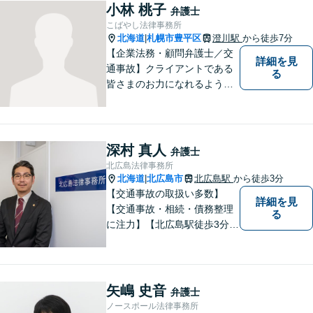
気軽にお問い合わせ下さい。
小林 桃子
弁護士
こばやし法律事務所
北海道
札幌市豊平区
澄川駅
から徒歩7分
|
【企業法務・顧問弁護士／交
詳細を見
通事故】クライアントである
る
皆さまのお力になれるよう全
力を尽くします。お気軽にお
相談ください。
深村 真人
弁護士
北広島法律事務所
北海道
北広島市
北広島駅
から徒歩3分
|
【交通事故の取扱い多数】
詳細を見
【交通事故・相続・債務整理
る
に注力】【北広島駅徒歩3分】
地元出身の弁護士がじっくり
耳を傾け、全力で取り組ませ
ていただきます。離婚、相
続、交通事故、労働、企業法
矢嶋 史音
弁護士
務など、多岐に渡る分野に精
ノースポール法律事務所