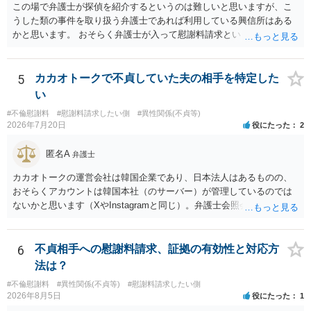
この場で弁護士が探偵を紹介するというのは難しいと思いますが、こ
うした類の事件を取り扱う弁護士であれば利用している興信所はある
かと思います。 おそらく弁護士が入って慰謝料請求という流れになる
かと思いますので、いずれにせよ一度法律相談に行かれることをお勧
めします。
5
カカオトークで不貞していた夫の相手を特定した
い
#不倫慰謝料
#慰謝料請求したい側
#異性関係(不貞等)
2026年7月20日
役にたった
2
匿名A
弁護士
カカオトークの運営会社は韓国企業であり、日本法人はあるものの、
おそらくアカウントは韓国本社（のサーバー）が管理しているのでは
ないかと思います（XやInstagramと同じ）。弁護士会照会は日本法に
基づく制度であり、送付先は日本国内とするのが原則で、外国企業に
対する照会は基本的にできないと解されています（弁護士会によって
は例外的に認める扱いもありますが、かなり限定されているので一般
6
不貞相手への慰謝料請求、証拠の有効性と対応方
的ではないでしょう）。もし韓国本社がアカウント管理をしているな
法は？
ら、日本法人へ送っても「ウチでは管理していない」という回答にな
#不倫慰謝料
#異性関係(不貞等)
#慰謝料請求したい側
ります。 個人で直接他人のID情報の開示を求めても拒否されるでしょ
2026年8月5日
役にたった
1
う。