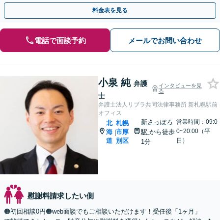
【初回面談無料】【完全個室・子連れ相談可】
料金表を見る
電話で面談予約
メールでお問い合わせ
小泉 純
弁護
インタビューを見
る
士
弁護士法人リブラ共同法律事務所 新札幌駅前
オフィス
新さっぽろ
営業時間：09:0
北
札幌
0~20:00（平
海
市厚
駅
から徒歩
|
道
別区
日）
1分
慰謝料請求したい側
🟠初回相談0円🟠web面談でもご相談いただけます！受任後「1ヶ月」