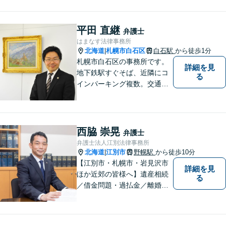
平田 直継
弁護士
はまなす法律事務所
北海道
札幌市白石区
白石駅
から徒歩1分
|
札幌市白石区の事務所です。
詳細を見
地下鉄駅すぐそば、近隣にコ
る
インパーキング複数。交通の
利便も良く、近隣の厚別区、
豊平区、清田区、北広島市、
恵庭市、千歳市、江別市から
もアクセス良好。相続、交通
西脇 崇晃
弁護士
事故、離婚、債務整理など幅
弁護士法人江別法律事務所
広く対応する４０代の経験豊
北海道
江別市
野幌駅
から徒歩10分
|
富な弁護士です。
【江別市・札幌市・岩見沢市
詳細を見
ほか近郊の皆様へ】遺産相続
る
／借金問題・過払金／離婚／
不貞慰謝料／交通事故／刑事
事件など、個人のお悩みから
事業・会社関係のご相談まで