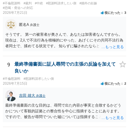
しかなくなるようにも思います。そうしますと，お近くの弁護士に相
#不倫慰謝料
#裁判
#中絶
#慰謝料請求したい側
#婚外の妊娠
談して進めることを検討した方がよいようにも思います。
#恐喝・脅迫への対応
2026年7月21日
役にたった
3
匿名A
弁護士
そうです。 第一の被害者が奥さんで、あなたは加害者なんですから。
現在は、2人で不法行為を積極的にやった、あげくにその共同不法行為
者同士で、揉めてる状況です。 知らずに騙されたならともか
く・・・。 それでも経緯を考えれば多少は、その男よりは同情できる
というだけですから。
9
最終準備書面に証人尋問での主張の反論を加えて
良いか
#不倫慰謝料
#慰謝料請求したい側
2026年7月15日
役にたった
2
吉田 雄大
弁護士
最終準備書面の主な目的は、尋問で出た内容が事実と合致するかどう
かについて客観的証拠との整合性を中心に指摘することにあります。
ですので、被告が尋問でついた嘘については指摘することが大切で
す。また、尋問でそれまで出てこなかった新しい話が出た場合でも、
事実でないとの指摘をすることも必要です。 これらの点について最終