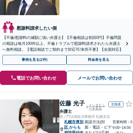
慰謝料請求したい側
【不倫/慰謝料の減額に強い弁護士】【不倫相談は初回0円】不倫問題
の相談は毎月100件以上、不倫トラブルで慰謝料請求されたら弁護士
へ無料相談。【電話相談でご契約まで対応可/来所不要】【全国対応】
事例を見る(2件)
料金表を見る
電話でお問い合わせ
メールでお問い合わせ
佐藤 光子
北海道
インタビュ
ーを見る
弁護士
虎ノ門法律経済事務所 札幌支店
札幌市厚別
面談方法(対
営業時間：0
区
からも
面・電話・ビデ
9:00~18:00
相談受付中
オなど)は応相