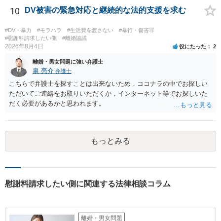
準備書面で的確な指摘ができれば裁判所の理解も深まると思います
10
DV被害の緊急対応と継続的な法的支援を求む
が、和解のときに裁判所から開示された金額からさらに判決金額が増
えるかどうかは、裁判官の個性に依る点が大きいので、何ともいえま
#DV・暴力
#モラハラ
#生活費を渡さない
#暴行・傷害罪
せん。
#慰謝料請求したい側
#離婚協議
2026年8月4日
役にたった
2
離婚・男女問題に強い弁護士
泉 亮介
弁護士
こちらで弁護士を探すことは出来ないため，ココナラの中でお探しい
ただいてご連絡をお取りいただくか，インターネット等でお探しいた
だく必要があるかと思われます。
もっとみる
慰謝料請求したい側に関連する法律相談コラム
離婚・男女問題