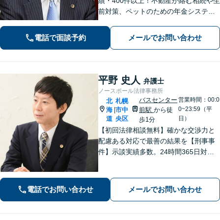
績・400件以上！不動産が絡む相続や生
前対策、ペットのための年金システム
など【自衛隊前駅8分】交通事故・借
金・刑事事件・不動産トラブルなど幅
電話で面談予約
メールでお問い合わせ
広く対応。依頼者の背景に潜む原因を
しっかり把握することを心がけていま
す。
平野 史人
弁護士
ノースポール法律事務所
バスセンター
営業時間：00:0
北
札幌
0~23:59（平
海
市中
前駅
から徒
|
道
央区
日）
歩1分
【初回法律相談無料】確かな交渉力と
配慮ある対応で最善の結果を【刑事事
件】示談実績多数。24時間365日対応
で身柄解放・不起訴を目指します【交
通事故】保険会社顧問事務所での勤務
経験あり。【バスセンター前駅3番出口
電話でお問い合わせ
メールでお問い合わせ
徒歩1分】