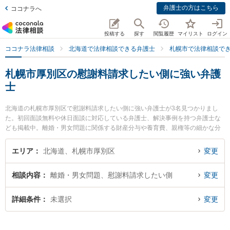
弁護士の方はこちら
ココナラへ
投稿する
探す
閲覧履歴
マイリスト
ログイン
ココナラ法律相談
北海道で法律相談できる弁護士
札幌市で法律相談で
札幌市厚別区の慰謝料請求したい側に強い弁護
士
北海道の札幌市厚別区で慰謝料請求したい側に強い弁護士が3名見つかりまし
た。初回面談無料や休日面談に対応している弁護士、解決事例を持つ弁護士な
ども掲載中。離婚・男女問題に関係する財産分与や養育費、親権等の細かな分
野での絞り込み検索もでき便利です。特に弁護士法人リブラ共同法律事務所 新
札幌駅前オフィスの渡辺 麻里衣弁護士や厚別法律事務所の村上 充洋弁護士、弁
エリア
北海道、札幌市厚別区
変更
護士法人リブラ共同法律事務所 新札幌駅前オフィスの小泉 純弁護士のプロフィ
ール情報や弁護士費用、強みなどが注目されています。『札幌市厚別区で土日
相談内容
離婚・男女問題、慰謝料請求したい側
変更
や夜間に発生した慰謝料請求したい側のトラブルを今すぐに弁護士に相談した
い』『慰謝料請求したい側のトラブル解決の実績豊富な近くの弁護士を検索し
たい』『初回相談無料で慰謝料請求したい側を法律相談できる札幌市厚別区内
詳細条件
未選択
変更
の弁護士に相談予約したい』などでお困りの相談者さんにおすすめです。