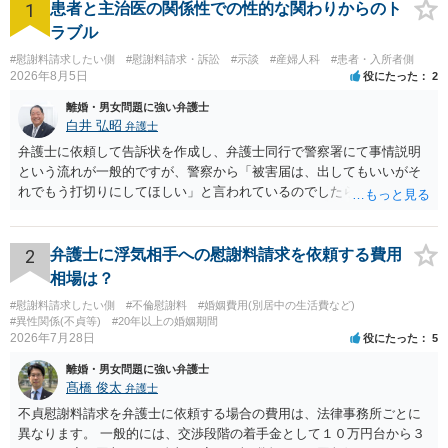
1
患者と主治医の関係性での性的な関わりからのト
ラブル
#慰謝料請求したい側
#慰謝料請求・訴訟
#示談
#産婦人科
#患者・入所者側
2026年8月5日
役にたった
2
離婚・男女問題に強い弁護士
白井 弘昭
弁護士
弁護士に依頼して告訴状を作成し、弁護士同行で警察署にて事情説明
という流れが一般的ですが、警察から「被害届は、出してもいいがそ
れでもう打切りにしてほしい」と言われているのでしたら、あまり結
論は変わらないかもしれないですね。 所轄の警察を飛び越えて、直接
検察庁に訴えるのもありかもしれないですが、実際に捜査をするの
は、結局所轄だと思われますので、やはり結論は変わらないかもしれ
2
弁護士に浮気相手への慰謝料請求を依頼する費用
ないです。 一度、最寄りの「刑事に強い」とうたっている弁護士に相
相場は？
談してみてはいかがでしょうか。 以上、ご参考まで。
#慰謝料請求したい側
#不倫慰謝料
#婚姻費用(別居中の生活費など)
#異性関係(不貞等)
#20年以上の婚姻期間
2026年7月28日
役にたった
5
離婚・男女問題に強い弁護士
髙橋 俊太
弁護士
不貞慰謝料請求を弁護士に依頼する場合の費用は、法律事務所ごとに
異なります。 一般的には、交渉段階の着手金として１０万円台から３