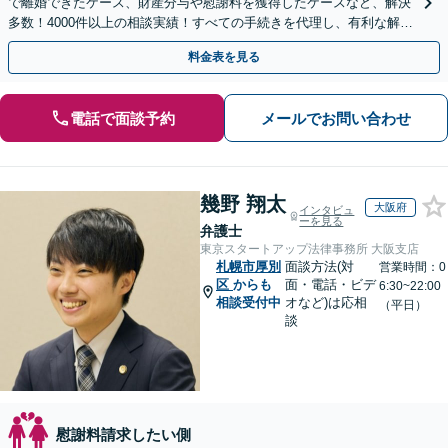
で離婚できたケース、財産分与や慰謝料を獲得したケースなど、解決
多数！4000件以上の相談実績！すべての手続きを代理し、有利な解決
を目指します【夜間相談可】【完全個室】
料金表を見る
電話で面談予約
メールでお問い合わせ
幾野 翔太
大阪府
インタビュ
ーを見る
弁護士
東京スタートアップ法律事務所 大阪支店
札幌市厚別
面談方法(対
営業時間：0
区
からも
面・電話・ビデ
6:30~22:00
相談受付中
オなど)は応相
（平日）
談
慰謝料請求したい側