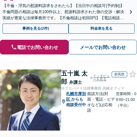
【不倫・浮気の慰謝料請求をされたら】【当日中の相談可(予約制)】
不倫問題の相談は毎月100件以上、慰謝料請求された側の交渉・解決
実績が豊富な法律事務所です。【不倫相談は初回0円】【電話相談で
ご契約まで対応可/来所不要】
事例を見る(2件)
料金表を見る
電話でお問い合わせ
メールでお問い合わせ
五十嵐 太
群馬県
インタビュ
ーを見る
郎
弁護士
ネクスパート法律事務所 高崎オフィス
札幌市厚別
面談方法(対
営業時間：0
区
からも
面・電話・ビデ
9:00~21:00
相談受付中
オなど)は応相
（平日）
談