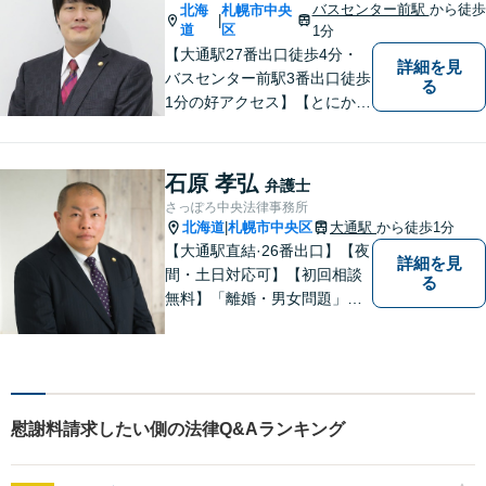
通しています。どうぞお気軽
バスセンター前駅
から徒歩
北海
札幌市中央
|
にご連絡ください。
道
区
1分
【大通駅27番出口徒歩4分・
詳細を見
バスセンター前駅3番出口徒歩
る
1分の好アクセス】【とにかく
説明のわかりやすさに自信あ
り】【相談だけでお悩みを解
決することもよくあります】
石原 孝弘
弁護士
法律だけにとらわれず、依頼
さっぽろ中央法律事務所
者にとってベストな解決方法
北海道
札幌市中央区
大通駅
から徒歩1分
|
を一緒に考えていきます。
【大通駅直結·26番出口】【夜
詳細を見
間・土日対応可】【初回相談
る
無料】「離婚・男女問題」
「刑事事件」 に注力していま
す。民事事件一般もご相談く
ださい。しっかりお話を伺
い、解決までの道筋を示しま
す。
慰謝料請求したい側の法律Q&Aランキング