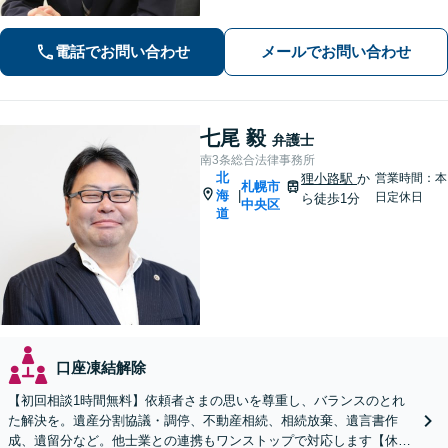
通事故】保険会社顧問事務所での勤務
経験あり。【バスセンター前駅3番出口
電話でお問い合わせ
メールでお問い合わせ
徒歩1分】
七尾 毅
弁護士
南3条総合法律事務所
北
狸小路駅
か
営業時間：本
札幌市
海
|
日定休日
ら徒歩1分
中央区
道
口座凍結解除
【初回相談1時間無料】依頼者さまの思いを尊重し、バランスのとれ
た解決を。遺産分割協議・調停、不動産相続、相続放棄、遺言書作
成、遺留分など。他士業との連携もワンストップで対応します【休