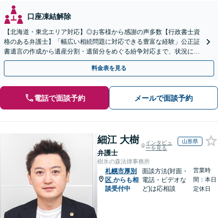
口座凍結解除
【北海道・東北エリア対応】◎お客様から感謝の声多数【行政書士資
格のある弁護士】「幅広い相続問題に対応できる豊富な経験」公正証
書遺言の作成から遺産分割・遺留分をめぐる紛争対応まで、状況に応
じた最適な方法をご提案します【夜間相談可】
料金表を見る
電話で面談予約
メールで面談予約
細江 大樹
山形県
インタビュ
ーを見る
弁護士
樹氷の森法律事務所
営業時
札幌市厚別
面談方法(対面・
区
からも相
電話・ビデオな
間：本日
談受付中
ど)は応相談
定休日