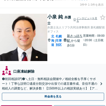
3件中 1-3件を表示
小泉 純
弁護
インタビューを見
る
士
弁護士法人リブラ共同法律事務所 新札幌駅前
オフィス
新さっぽろ
営業時間：09:00
北
札幌
~20:00（土日祝
海
市厚
駅
から徒
|
道
別区
日）
歩1分
口座凍結解除
🟠初回相談0円🟠＼土日・無料相談会開催中／相続全般を手厚くサポ
ート！丁寧な説明◎遺産分割交渉や出張での遺言書作成、音信不通の
相続人の調査など、解決多数！【1500件以上の相談実績あり】【アク
セス良好】【分かりやすい料金体系】
料金表を見る