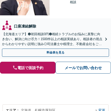
相談
口座凍結解除
【北海道エリア】🟠初回相談0円🟠相続トラブルのお悩みに真摯に向
き合い、解決に向け尽力！1500件以上の相談実績あり。相談者の視点
からわかりやすい説明に強み◎司法書士や税理士、不動産会社をご紹
介し、登記や相続税の申告までワンストップで対応
料金表を見る
電話で面談予約
メールでお問い合わせ
エリア
北海道、札幌市厚別区
変更