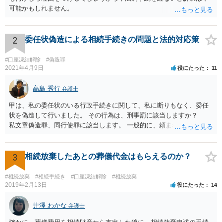
可能かもしれません。
2
委任状偽造による相続手続きの問題と法的対応策
#口座凍結解除
#偽造罪
2021年4月9日
役にたった
11
高島 秀行
弁護士
甲は、私の委任状のいる行政手続きに関して、私に断りもなく、委任
状を偽造して行いました。 その行為は、刑事罰に該当しますか？
私文章偽造罪、同行使罪に該当します。 一般的に、頼まれた（委任さ
れた）人は、行政に提出する委任状の署名を偽造できるのでしょう
か？ 委任状を偽造して使用することはまでは依頼の範囲ではない
ので できないと思います。
3
相続放棄したあとの葬儀代金はもらえるのか？
#相続放棄
#相続手続き
#口座凍結解除
#相続放棄
2019年2月13日
役にたった
14
井澤 わかな
弁護士