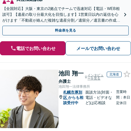
【全国対応】大阪・東京の2拠点でチームで迅速対応【電話・WEB相
談可】【遺産の取り分最大化を目指します】1営業日以内の返信を心
がけます「不動産が絡んだ複雑な遺産分割／遺留分／遺言書の作成・
執行／事業承継など、お任せください」【休日相談あり】
料金表を見る
電話でお問い合わせ
メールでお問い合わせ
池田 翔一
北海道
インタビュ
ーを見る
弁護士
池田翔一法律事務所
営業時
札幌市厚別
面談方法(対面・
区
からも相
電話・ビデオな
間：本日
談受付中
ど)は応相談
定休日