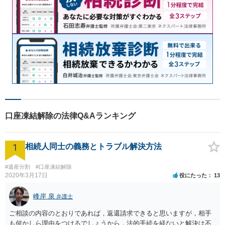
口座凍結解除の法律Q&Aランキング
1
相続人同士の義務とトラブル解決方法
#遺産分割
#口座凍結解除
2020年3月17日
役にたった
13
峰岸 泉
弁護士
ご相談の内容のとおりであれば，返還請求できると思いますが，相手
も何かしら理由をつけるでしょうから，法的手続を経ないと解決は不