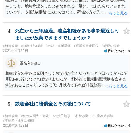
確かに、葬儀費用を相続財産から支出した後に、相続放棄申述の手続
をしても、単純承認をしたとみなされる「処分」にあたらないとされ
ています。 (相続放棄後に支出ではなく、葬儀の方が先に来るのが通常
だと思いますので、葬儀→葬儀費用を相続財産から支出→相続放棄申
述の手続ということだと思いますが) ただ、葬儀費用ならいくらでもよ
いということではなく、身分相応の、社会的儀式として当然認められ
4
死亡から三年経過。遺産相続がある事を最近しり
る程度の金額に留まると考えた方がよいです。 もし、相続人の皆さん
ましたが放棄できますでしょうか？
に葬儀費用を支出する経済力がなく、質素な葬儀を行った費用であれ
#相続放棄
#口座凍結解除
#M&A・事業承継
#遅延損害金回収
#督促の停止
ば相続財産から支出しても単純承認と認められない可能性が高いの
2021年4月25日
役にたった
6
で、相続放棄申述が受理される可能性も高いと思います。
匿名A
弁護士
相続放棄の申述は原則としてお父様が亡くなったことを知ってから3か
月以内に行わなければなりませんが、例外的に相続財産(債務も含みま
す)があることを知ってから3か月以内であれば相続放棄の申述が認め
られる可能性もありますので、通知が届いたのが3か月以内の話なので
したら、早急に家裁に行って相続放棄の申述をしたい旨告げて必要な
書類を提出されることをおすすめいたします。 なお、お父様の債務が
5
鉄道会社に賠償金とその後について
他にもあるかもしれないというリスクを考えますと、相続放棄の申述
にあたっては、法テラスの無料相談等を利用して弁護士に相談するこ
#相続放棄
#相続人調査・確定
#相続手続き
#相続放棄
#口座凍結解除
とも十分考えられるかと存じます。また、ご記載いただいた事実関係
#不動産・土地の相続
2019年6月28日
役にたった
6
を拝見するかぎり、再婚相手のかたは既に相続放棄をされている可能
性があるかもしれません。