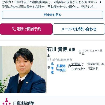
け尽力！1500件以上の相談実績あり。相談者の視点からわかりやすい
説明に強み◎司法書士や税理士、不動産会社をご紹介し、登記や相続
税の申告までワンストップで対応【夜間相談可】
料金表を見る
電話で面談予約
メールでお問い合わせ
石川 貴博
弁護
インタビューを見
る
士
石川総合法律事務所
北
大通駅
か
営業時間：本
札幌市
海
|
日定休日
ら徒歩3分
中央区
道
口座凍結解除