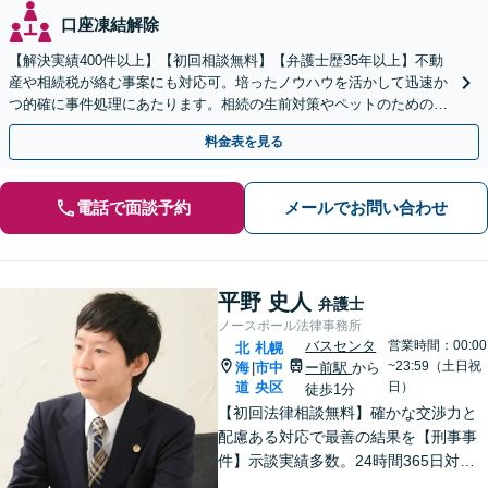
口座凍結解除
【解決実績400件以上】【初回相談無料】【弁護士歴35年以上】不動
産や相続税が絡む事案にも対応可。培ったノウハウを活かして迅速か
つ的確に事件処理にあたります。相続の生前対策やペットのための年
金システムもお任せ【完全個室】【自衛隊前駅8分】
料金表を見る
電話で面談予約
メールでお問い合わせ
平野 史人
弁護士
ノースポール法律事務所
バスセンタ
営業時間：00:00
北
札幌
~23:59（土日祝
海
市中
ー前駅
から
|
道
央区
日）
徒歩1分
【初回法律相談無料】確かな交渉力と
配慮ある対応で最善の結果を【刑事事
件】示談実績多数。24時間365日対応
で身柄解放・不起訴を目指します【交