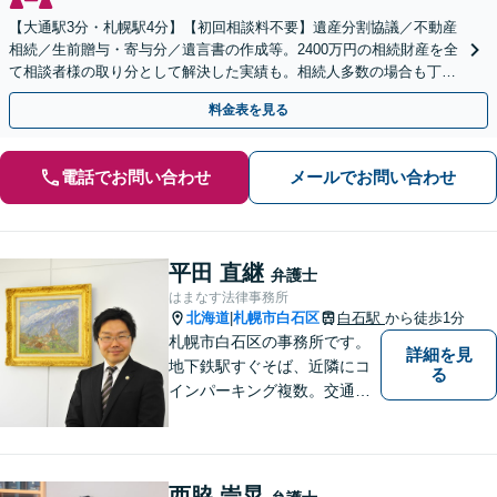
【大通駅3分・札幌駅4分】【初回相談料不要】遺産分割協議／不動産
相続／生前贈与・寄与分／遺言書の作成等。2400万円の相続財産を全
て相談者様の取り分として解決した実績も。相続人多数の場合も丁寧
に対応し相談者様の目指す解決に向けて尽力します。
料金表を見る
電話でお問い合わせ
メールでお問い合わせ
平田 直継
弁護士
はまなす法律事務所
北海道
札幌市白石区
白石駅
から徒歩1分
|
札幌市白石区の事務所です。
詳細を見
地下鉄駅すぐそば、近隣にコ
る
インパーキング複数。交通の
利便も良く、近隣の厚別区、
豊平区、清田区、北広島市、
恵庭市、千歳市、江別市から
もアクセス良好。相続、交通
西脇 崇晃