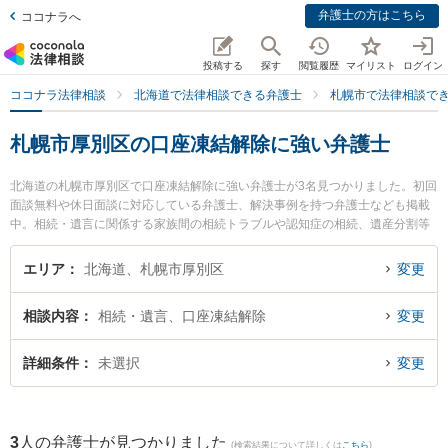
弁護士の方はこちら
ココナラへ
投稿する
探す
閲覧履歴
マイリスト
ログイン
ココナラ法律相談
北海道で法律相談できる弁護士
札幌市で法律相談で
札幌市厚別区の口座凍結解除に強い弁護士
北海道の札幌市厚別区で口座凍結解除に強い弁護士が3名見つかりました。初回
面談無料や休日面談に対応している弁護士、解決事例を持つ弁護士なども掲載
中。相続・遺言に関係する家族間の相続トラブルや認知症の相続、遺産分割等
の細かな分野での絞り込み検索もでき便利です。特に弁護士法人リブラ共同法
律事務所 新札幌駅前オフィスの小泉 純弁護士や弁護士法人リブラ共同法律事務
エリア
北海道、札幌市厚別区
変更
所 新札幌駅前オフィスの渡辺 麻里衣弁護士、厚別法律事務所の村上 充洋弁護
士のプロフィール情報や弁護士費用、強みなどが注目されています。『札幌市
相談内容
相続・遺言、口座凍結解除
変更
厚別区で土日や夜間に発生した口座凍結解除のトラブルを今すぐに弁護士に相
談したい』『口座凍結解除のトラブル解決の実績豊富な近くの弁護士を検索し
たい』『初回相談無料で口座凍結解除を法律相談できる札幌市厚別区内の弁護
詳細条件
未選択
変更
士に相談予約したい』などでお困りの相談者さんにおすすめです。
3
人の弁護士が見つかりました
(検索結果について詳しくは
こちら
)