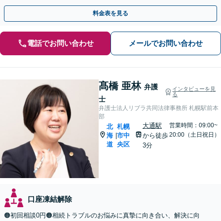
日・夜間面談OK】【すすきの駅2分】
料金表を見る
電話でお問い合わせ
メールでお問い合わせ
髙橋 亜林
弁護
インタビューを見
る
士
弁護士法人リブラ共同法律事務所 札幌駅前本
部
大通駅
営業時間：09:00~
北
札幌
20:00（土日祝日）
海
市中
から徒歩
|
道
央区
3分
口座凍結解除
🟠初回相談0円🟠相続トラブルのお悩みに真摯に向き合い、解決に向