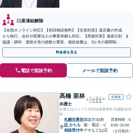
口座凍結解除
【全国オンライン対応】【初回相談無料】【生前対策】遺言書の作成
から執行、会社や医療法人の事業承継も対応。【死後対策】遺産分割
協議・調停、遺留分等の経験が豊富。相続放棄は、3か月の期間制限
があるため、お早めにご相談ください。【無料駐車場あり】
料金表を見る
電話で面談予約
メールで面談予約
髙橋 亜林
北海道
インタビュ
ーを見る
弁護士
弁護士法人リブラ共同法律事務所 札幌駅前本
部
札幌市厚別
面談方法(対
営業時間：0
区
からも
面・電話・ビ
9:00~20:00
相談受付中
デオなど)は応
（土日祝日）