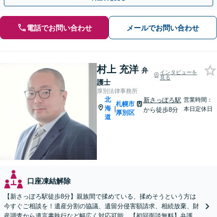
電話でお問い合わせ
メールでお問い合わせ
村上 充洋
弁
インタビューを
見る
護士
厚別法律事務所
北
新さっぽろ駅
営業時間：
札幌市
海
|
本日定休日
から徒歩8分
厚別区
道
口座凍結解除
【新さっぽろ駅徒歩8分】親族間で揉めている、揉めそうという方は
今すぐご相談を！遺産分割の協議、遺留分侵害額請求、相続放棄、財
産調査から遺言書執行など幅広く対応可能。【初回面談無料】弁護士