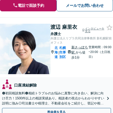
電話で面談予約
メールでお問い合わせ
渡辺 麻里衣
インタビューを
見る
弁護士
弁護士法人リブラ共同法律事務所 新札幌駅前
オフィス
新さっぽろ
営業時間：09:00
北
札幌
~20:00（土日祝
海
市厚
駅
から徒
|
道
別区
日）
歩1分
口座凍結解除
🟠初回相談無料🟠相続トラブルのお悩みに真摯に向き合い、解決に向
け尽力！1500件以上の相談実績あり。相談者の視点からわかりやすい
説明に強み◎司法書士や税理士、不動産会社をご紹介し、登記や相続
税の申告までワンストップで対応【夜間相談可】
料金表を見る