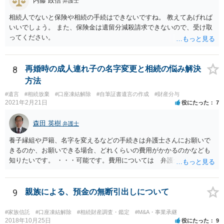
内藤 政信
弁護士
相続人でないと保険や相続の手続はできないですね。 教えてあげれば
いいでしょう。 また、保険金は遺留分減殺請求できないので、受け取
ってください。
8
再婚時の成人連れ子の名字変更と相続の悩み解決
方法
#遺言
#相続放棄
#口座凍結解除
#自筆証書遺言の作成
#財産分与
2021年2月21日
役にたった
7
森田 英樹
弁護士
養子縁組や戸籍、名字を変えるなどの手続きは弁護士さんにお願いで
きるのか、お願いできる場合、どれくらいの費用がかかるのかなども
知りたいです。 ・・・可能です。費用については 弁護士と直接面談
の上 内容を確認し 協議の上個別に契約によって決まることになっ
ています。 やはり、成人した子のことまでごちゃごちゃ考えず、自分
の事だけ考えるべきなのでしょうか ・・・お子さんの事をまで含め良
9
親族による、預金の無断引出しについて
い解決案があればお悩みになるのは当然と言えば当然のことです。 彼
と親子関係を結びたいと思っているが、名字は変えたくない・・・養
#家族信託
#口座凍結解除
#相続財産調査・鑑定
#M&A・事業承継
子縁組の必要があり 氏も変更することになります。 しかし 彼は成人
2018年10月25日
役にたった
9