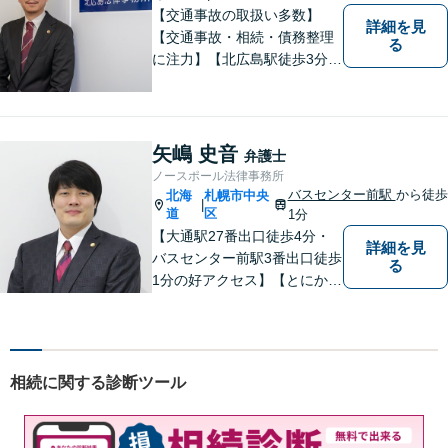
【交通事故の取扱い多数】
詳細を見
【交通事故・相続・債務整理
る
に注力】【北広島駅徒歩3分】
地元出身の弁護士がじっくり
耳を傾け、全力で取り組ませ
ていただきます。離婚、相
続、交通事故、労働、企業法
矢嶋 史音
弁護士
務など、多岐に渡る分野に精
ノースポール法律事務所
通しています。どうぞお気軽
バスセンター前駅
から徒歩
北海
札幌市中央
|
にご連絡ください。
道
区
1分
【大通駅27番出口徒歩4分・
詳細を見
バスセンター前駅3番出口徒歩
る
1分の好アクセス】【とにかく
説明のわかりやすさに自信あ
り】【相談だけでお悩みを解
決することもよくあります】
法律だけにとらわれず、依頼
相続に関する診断ツール
者にとってベストな解決方法
を一緒に考えていきます。