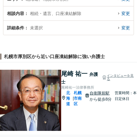
相談内容
相続・遺言、口座凍結解除
変更
詳細条件
未選択
変更
札幌市厚別区から近い口座凍結解除に強い弁護士
尾崎 祐一
弁護
インタビューを見
る
士
尾崎祐一法律事務所
北
札幌
自衛隊前駅
営業時間：本
海
市南
|
日定休日
から徒歩8分
道
区