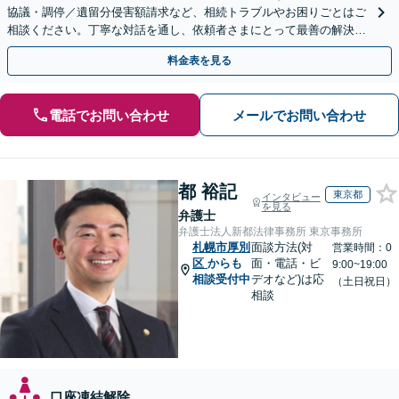
協議・調停／遺留分侵害額請求など、相続トラブルやお困りごとはご
相談ください。丁寧な対話を通し、依頼者さまにとって最善の解決を
目指します。
料金表を見る
電話でお問い合わせ
メールでお問い合わせ
都 裕記
東京都
インタビュー
を見る
弁護士
弁護士法人新都法律事務所 東京事務所
札幌市厚別
面談方法(対
営業時間：0
区
からも
面・電話・ビ
9:00~19:00
相談受付中
デオなど)は応
（土日祝日）
相談
口座凍結解除