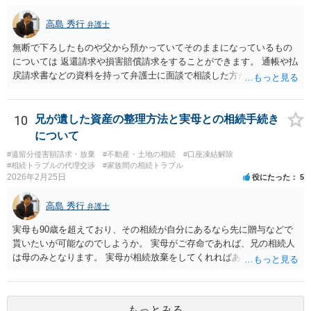
しているとは言え、自分の子と私の連れ子、全て平等にしたいと希
望。もちろん私もそうできればと思います。 ・・・婚姻前の契約 あ
高島 秀行
弁護士
るいは 遺言書などで その意思を実現する方法はあります。 弁護
無断で下ろしたものや父から預かっていてそのままになっているもの
士に相談してみてください。
については 返還請求や損害賠償請求をすることができます。 通帳や払
戻請求書などの資料を持って弁護士に面談で相談した方がよいと思い
ます。
10
兄が遺した資産の整理方法と実母との相続手続き
について
#遺留分侵害額請求・放棄
#不動産・土地の相続
#口座凍結解除
#相続トラブルの代理交渉
#家族間の相続トラブル
2026年2月25日
役にたった
5
高島 秀行
弁護士
実母も90歳を超えており、その相続が自分にあるなら先に贈与などで
貰いたいが可能なのでしようか。 実母がご存命であれば、兄の相続人
は母のみとなります。 実母が相続放棄をしてくれればあなた方兄弟及
び実母の子が相続人となります。 実母に連絡を取って話してみるほか
ないと思います。
もっとみる