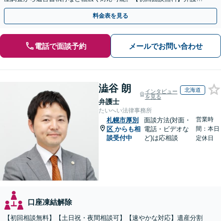
が窓口になりストレス軽減！
料金表を見る
電話で面談予約
メールでお問い合わせ
澁谷 朗
北海道
インタビュー
を見る
弁護士
たいへい法律事務所
営業時
札幌市厚別
面談方法(対面・
区
からも相
電話・ビデオな
間：本日
談受付中
ど)は応相談
定休日
口座凍結解除
【初回相談無料】【土日祝・夜間相談可】【速やかな対応】遺産分割