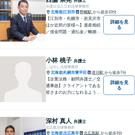
弁護士
事故、離婚、債務整理など幅
弁護士法人江別法律事務所
広く対応する４０代の経験豊
北海道
江別市
野幌駅
から徒歩10分
|
富な弁護士です。
【江別市・札幌市・岩見沢市
詳細を見
ほか近郊の皆様へ】遺産相続
る
／借金問題・過払金／離婚／
不貞慰謝料／交通事故／刑事
事件など、個人のお悩みから
事業・会社関係のご相談まで
気軽にお問い合わせ下さい。
小林 桃子
弁護士
こばやし法律事務所
北海道
札幌市豊平区
澄川駅
から徒歩7分
|
【企業法務・顧問弁護士／交
詳細を見
通事故】クライアントである
る
皆さまのお力になれるよう全
力を尽くします。お気軽にお
相談ください。
深村 真人
弁護士
北広島法律事務所
北海道
北広島市
北広島駅
から徒歩3分
|