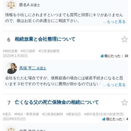
匿名A
弁護士
情報を小出しにされますといつまでも質問と回答にキリがありません
ので、後はお近くの弁護士にご相談下さい。
6
相続放棄と会社整理について
#相続放棄
#自己破産
#口座凍結解除
2020年1月30日
役にたった
10
馬場 亨二
弁護士
会社をたたむ場合ですが、債務超過の場合には破産手続きになると思
います３社ですのでそれなりに費用が掛かるのではないでしょうか。
7
亡くなる父の死亡保険金の相続について
#遺言
#M&A・事業承継
#口座凍結解除
#家族信託
#成年後見(生前の財産管理)
2019年9月2日
役にたった
4