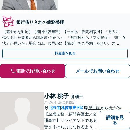
銀行借り入れの債務整理
【速やかな対応】【初回相談無料】【土日祝・夜間相談可】「過去に
借金をした業者から請求書が届いた」「裁判所から『支払督促』『訴
状』が届いた」場合には、お早めに【面談】をご予約ください。スム
ーズに消滅時効の援用を行います。
料金表を見る
電話でお問い合わせ
メールでお問い合わせ
小林 桃子
弁護士
こばやし法律事務所
北海道
札幌市豊平区
澄川駅
から徒歩7分
|
【企業法務・顧問弁護士／交
詳細を見
通事故】クライアントである
る
皆さまのお力になれるよう全