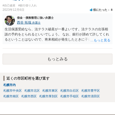
#自己破産
#銀行借り入れ
2023年12月6日
役にたった
8
借金・債務整理に強い弁護士
西谷 拓哉
弁護士
生活保護受給なら、法テラス破産が一番よいです。法テラスの出張相
談の予約をとられるといいでしょう。 なお、銀行が諦めて許してくれ
るということはないので、将来相続が発生したときに子供が負債を相
続する可能性があります。もちろん、子供がその時相続放棄という手
段をとることもありますが、今の世代のうちに借金は処理することが
望ましいです。
もっとみる
近くの市区町村を選び直す
札幌市内
札幌市中央区
札幌市北区
札幌市東区
札幌市白石区
札幌市豊平区
札幌市南区
札幌市西区
札幌市厚別区
札幌市手稲区
札幌市清田区