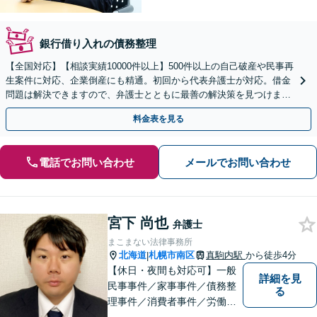
銀行借り入れの債務整理
【全国対応】【相談実績10000件以上】500件以上の自己破産や民事再
生案件に対応、企業倒産にも精通。初回から代表弁護士が対応。借金
問題は解決できますので、弁護士とともに最善の解決策を見つけまし
ょう【初回相談無料】【法テラス利用可】
料金表を見る
電話でお問い合わせ
メールでお問い合わせ
宮下 尚也
弁護士
まこまない法律事務所
北海道
札幌市南区
真駒内駅
から徒歩4分
|
【休日・夜間も対応可】一般
詳細を見
民事事件／家事事件／債務整
る
理事件／消費者事件／労働事