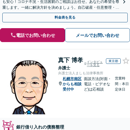
も安心！コロナ不況・生活困窮のご相談はお任せ。あなたの希望を尊
重します。一緒に解決方針を決めましょう。自己破産・任意整理・個
人再生・時効の援用など実績多数【完全個室】
料金表を見る
電話でお問い合わせ
メールでお問い合わせ
真下 博孝
東京都
インタビュ
ーを見る
弁護士
弁護士法人ましも法律事務所
営業時
札幌市南区
面談方法(対面・
からも相談
電話・ビデオな
間：本日
受付中
ど)は応相談
定休日
銀行借り入れの債務整理