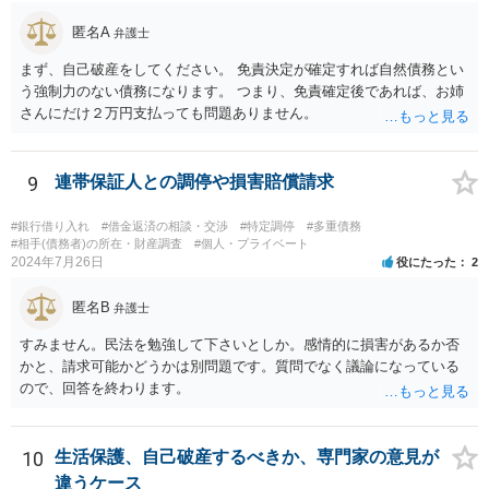
匿名A
弁護士
まず、自己破産をしてください。 免責決定が確定すれば自然債務とい
う強制力のない債務になります。 つまり、免責確定後であれば、お姉
さんにだけ２万円支払っても問題ありません。
9
連帯保証人との調停や損害賠償請求
#銀行借り入れ
#借金返済の相談・交渉
#特定調停
#多重債務
#相手(債務者)の所在・財産調査
#個人・プライベート
2024年7月26日
役にたった
2
匿名B
弁護士
すみません。民法を勉強して下さいとしか。感情的に損害があるか否
かと、請求可能かどうかは別問題です。質問でなく議論になっている
ので、回答を終わります。
10
生活保護、自己破産するべきか、専門家の意見が
違うケース