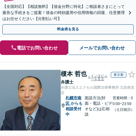
【全国対応】【相談無料】【借金分野に特化】ご相談者さまにとって
最良な手続きをご提案！借金の時効援用や信用情報の回復、任意整理
はお任せください【分割払い可】
料金表を見る
電話でお問い合わせ
メールでお問い合わせ
榎本 哲也
東京都
インタビュ
ーを見る
弁護士
弁護士法人エクセル国際法律事務所 九段南支
店
札幌市南
面談方法(対
営業時間：0
区
からも
面・電話・ビデ
0:00~23:59
相談受付
オなど)は応相
（土日祝日）
中
談