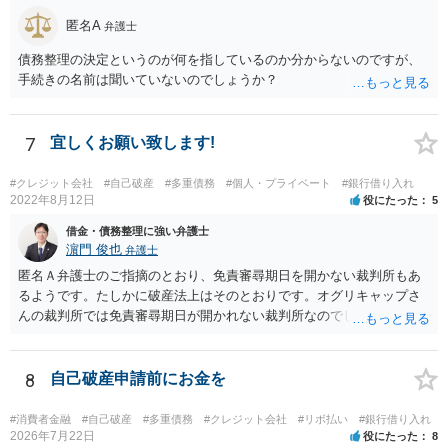
匿名A
弁護士
債務整理の決定というのが何を指しているのか分からないのですが、
手続きの名前は聞いていないのでしょうか？
7
宜しくお願い致します!
#クレジット会社
#自己破産
#多重債務
#個人・プライベート
#銀行借り入れ
2022年8月12日
役にたった
5
借金・債務整理に強い弁護士
濵門 俊也
弁護士
匿名Ａ弁護士のご指摘のとおり、免責審尋期日を開かない裁判所もあ
るようです。たしかに破産法上はそのとおりです。オグリキャップさ
んの裁判所では免責審尋期日が開かれない裁判所なのでしょう。東京
（本庁）基準で回答していました。申し訳ございません。
8
自己破産申請前にお金を
#消費者金融
#自己破産
#多重債務
#クレジット会社
#リボ払い
#銀行借り入れ
2026年7月22日
役にたった
8