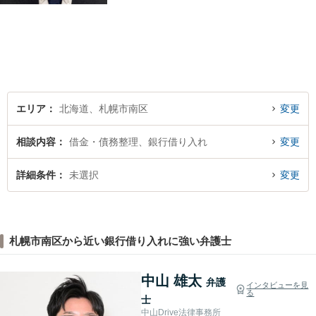
件／刑事事件／会社関係など
幅広く対応いたします。費用
も丁寧にご説明。一人で悩み
を抱え込まず、まずは一度ご
相談ください！
エリア
北海道、札幌市南区
変更
相談内容
借金・債務整理、銀行借り入れ
変更
詳細条件
未選択
変更
札幌市南区から近い銀行借り入れに強い弁護士
中山 雄太
弁護
インタビューを見
る
士
中山Drive法律事務所