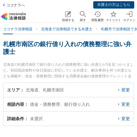
弁護士の方はこちら
ココナラへ
投稿する
探す
閲覧履歴
マイリスト
ログイン
ココナラ法律相談
北海道で法律相談できる弁護士
札幌市で法律相談で
札幌市南区の銀行借り入れの債務整理に強い弁
護士
北海道の札幌市南区で銀行借り入れの債務整理に強い弁護士が3名見つかりまし
た。初回面談無料や休日面談に対応している弁護士、解決事例を持つ弁護士な
ども掲載中。借金・債務整理に関係する消費者金融の債務整理やクレジット会
社の債務整理、リボ払いの債務整理等の細かな分野での絞り込み検索もでき便
利です。特に尾崎祐一法律事務所の尾崎 祐一弁護士やまこまない法律事務所の
エリア
北海道、札幌市南区
変更
池田 慎介弁護士、まこまない法律事務所の宮下 尚也弁護士のプロフィール情報
や弁護士費用、強みなどが注目されています。『札幌市南区で土日や夜間に発
相談内容
借金・債務整理、銀行借り入れ
変更
生した銀行借り入れの債務整理のトラブルを今すぐに弁護士に相談したい』
『銀行借り入れの債務整理のトラブル解決の実績豊富な近くの弁護士を検索し
たい』『初回相談無料で銀行借り入れの債務整理を法律相談できる札幌市南区
詳細条件
未選択
変更
内の弁護士に相談予約したい』などでお困りの相談者さんにおすすめです。