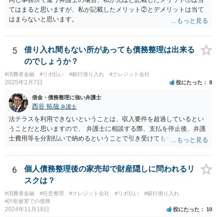
てはまると思いますが、私が記載したメリット②とデメリットは当て
はまらないと思います。
5
借り入れ間もない所があっても債務整理は出来る
のでしょうか？
#消費者金融
#リボ払い
#銀行借り入れ
#クレジット会社
2025年2月7日
役にたった
8
借金・債務整理に強い弁護士
西谷 拓哉
弁護士
法テラスを利用できないということは、収入要件を超過しているとい
うことだと思いますので、 弁護士に相談する際、支払を停止後、弁護
士費用等を分割払いで納めるということで引き受けてもらえないか確
認するとよいでしょう。 「借り入れ出来る限界」までの生活というの
は、負債が拡大するだけになるのでお勧めできませんが あとは、相談
者様のご判断になると思いますので、私からのアドバイスは一旦これ
6
個人債務整理後の家売却で財産隠しに問われるリ
で終わりとさせていただきます。
スクは？
#消費者金融
#任意整理
#クレジット会社
#リボ払い
#銀行借り入れ
#詐欺被害での債務
2024年11月18日
役にたった
10