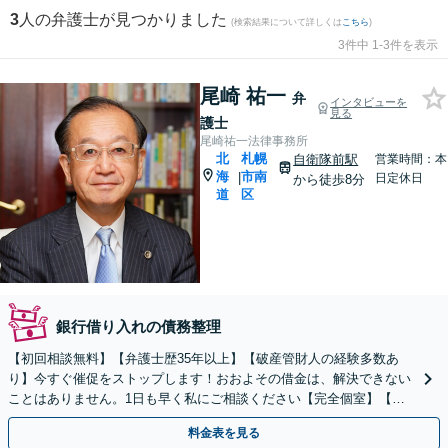
3
人の弁護士が見つかりました
(検索結果について詳しくは
こちら
)
3件中 1-3件を表示
尾崎 祐一
弁
インタビューを
見る
護士
尾崎祐一法律事務所
北
札幌
自衛隊前駅
営業時間：本
海
市南
|
日定休日
から徒歩8分
道
区
銀行借り入れの債務整理
【初回相談無料】【弁護士歴35年以上】【破産管財人の経験多数あ
り】今すぐ催促をストップします！おおよその借金は、解決できない
ことはありません。1日も早く私にご相談ください【完全個室】【自
衛隊前駅8分】
料金表を見る