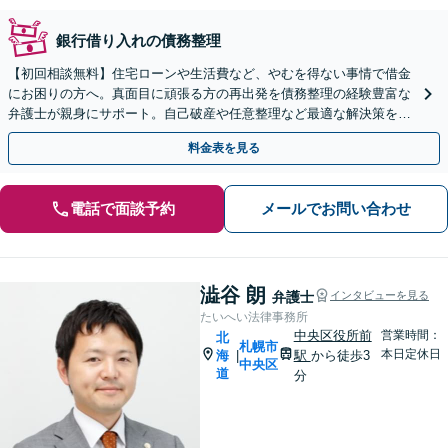
銀行借り入れの債務整理
【初回相談無料】住宅ローンや生活費など、やむを得ない事情で借金
にお困りの方へ。真面目に頑張る方の再出発を債務整理の経験豊富な
弁護士が親身にサポート。自己破産や任意整理など最適な解決策をご
提案します。地下鉄駅徒歩５分。まずはご相談ください。
料金表を見る
電話で面談予約
メールでお問い合わせ
澁谷 朗
弁護士
インタビューを見る
たいへい法律事務所
中央区役所前
営業時間：
北
札幌市
本日定休日
海
駅
から徒歩3
|
中央区
道
分