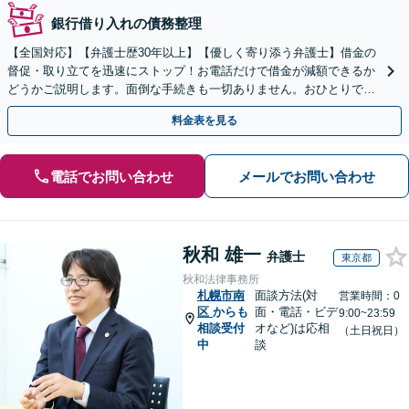
銀行借り入れの債務整理
【全国対応】【弁護士歴30年以上】【優しく寄り添う弁護士】借金の
督促・取り立てを迅速にストップ！お電話だけで借金が減額できるか
どうかご説明します。面倒な手続きも一切ありません。おひとりで悩
まず、お気軽にご相談ください。【電話相談可】
料金表を見る
電話でお問い合わせ
メールでお問い合わせ
秋和 雄一
弁護士
東京都
秋和法律事務所
札幌市南
面談方法(対
営業時間：0
区
からも
面・電話・ビデ
9:00~23:59
相談受付
オなど)は応相
（土日祝日）
中
談