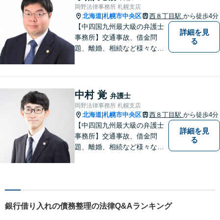
岡野法律事務所 札幌支店
北海道
札幌市中央区
西８丁目駅
から徒歩4分
|
【中四国九州最大級の弁護士
詳細を見
事務所】交通事故、借金問
る
題、離婚、相続など様々な問
題について、「何度でも無
料」の相談を行っています！
まずはお気軽にご相談くださ
い！
中村 覚
弁護士
岡野法律事務所 札幌支店
北海道
札幌市中央区
西８丁目駅
から徒歩4分
|
【中四国九州最大級の弁護士
詳細を見
事務所】交通事故、借金問
る
題、離婚、相続など様々な問
題について、「何度でも無
料」の相談を行っています！
まずはお気軽にご相談くださ
い！
銀行借り入れの債務整理の法律Q&Aランキング