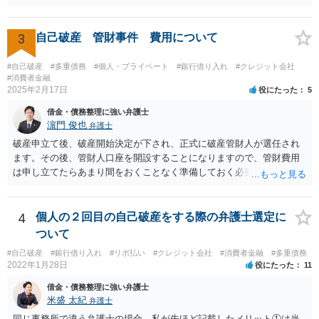
3
自己破産 管財事件 費用について
#自己破産
#多重債務
#個人・プライベート
#銀行借り入れ
#クレジット会社
#消費者金融
2025年2月17日
役にたった
5
借金・債務整理に強い弁護士
濵門 俊也
弁護士
破産申立て後、破産開始決定が下され、正式に破産管財人が選任され
ます。その後、管財人口座を開設することになりますので、管財費用
は申し立てたらあまり間をおくことなく準備しておく必要がありま
す。
4
個人の２回目の自己破産をする際の弁護士選定に
ついて
#自己破産
#銀行借り入れ
#リボ払い
#クレジット会社
#消費者金融
#多重債務
2022年1月28日
役にたった
11
借金・債務整理に強い弁護士
米盛 太紀
弁護士
同じ事務所で違う弁護士の場合、私が先ほど記載したメリット①は当