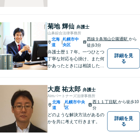
力を尽くします。お気軽にお
相談ください。
菊地 輝仙
弁護士
山鼻綜合法律事務所
西線９条旭山公園通駅
から
北海
札幌市中
|
道
央区
徒歩3分
弁護士歴１７年。一つひとつ
詳細を見
丁寧な対応を心掛け、また何
る
かあったときには相談したい
と思っていただける関係性を
大事にしています。相続、民
事事件、中小企業の支援など
大鹿 祐太郎
弁護士
Aimパートナーズ法律事務所
西１１丁目駅
から徒歩10
北海
札幌市中央
|
道
区
分
どのような解決方法があるの
詳細を見
かを共に考えて行きます。
る