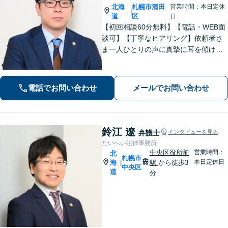
北海
札幌市清田
営業時間：本日定休
|
道
区
日
【初回相談60分無料】【電話・WEB面
談可】【丁寧なヒアリング】依頼者さ
ま一人ひとりの声に真摯に耳を傾け、
「寄り添う」ことを大切にしておりま
す。どのようなお悩みでも、まずは一
度弁護士にご相談ください。最善の解
電話でお問い合わせ
メールでお問い合わせ
決策を共に考えていきましょう。
鈴江 遼
弁護士
インタビューを見る
たいへい法律事務所
中央区役所前
営業時間：
北
札幌市
本日定休日
海
駅
から徒歩3
|
中央区
道
分