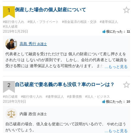
1
倒産した場合の個人財産について
#銀行借り入れ
#個人・プライベート
#借金返済の相談・交渉
#連帯保証人
#法人破産
2019年1月29日
役にたった
11
高島 秀行
弁護士
代表者として融資を受けただけでは 個人の財産について差し押さえを
されたりは しないのが原則です。 しかし、会社の代表者として融資を
受ける際には 連帯保証人となる可能性があります。 また、返済が厳し
いのに融資を受けた場合も 代表取締役として責任を追及される可能性
があります。 個人の財産について責任を免れたいのであれば 連帯保証
人にもならず、 返済計画が確実であると言える場合のみ 融資を受ける
2
自己破産で妻名義の車も没収？車のローンは？
ことにする他ないと思います。
#自己破産
#銀行借り入れ
#連帯保証人
#多重債務
#法人・ビジネス
2018年3月9日
役にたった
10
内藤 政信
弁護士
自己破産の場合、借入金も使途について説明がいるので、 やめたほう
がいいでしょう。