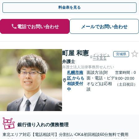
い。依頼者さまにとって最善の解決をご提案【土曜も営業】
料金表を見る
電話でお問い合わせ
メールでお問い合わせ
町屋 和憲
宮城県
インタビュ
ーを見る
弁護士
弁護士法人法律事務所せんだい
札幌市南
面談方法(対
営業時間：0
区
からも
面・電話・ビデ
9:00~20:00
相談受付
オなど)は応相
（土日祝日）
中
談
銀行借り入れの債務整理
東北エリア対応【電話相談可】分割払いOK&初回相談60分無料で費用