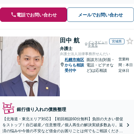
さまざまな債務問題を解決してきた豊富な実績あり
電話でお問い合わせ
メールでお問い合わせ
田中 航
宮城県
インタビュー
を見る
弁護士
弁護士法人法律事務所せんだい
営業時
札幌市南区
面談方法(対面・
からも相談
電話・ビデオな
間：本日
受付中
ど)は応相談
定休日
銀行借り入れの債務整理
【北海道・東北エリア対応】【初回相談60分無料】負担の大きい督促
をストップ！自己破産／任意整理／個人再生の解決実績多数あり。返
済の悩みや今後の不安など借金のお困りごとは何でもご相談くださ