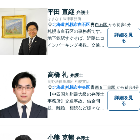
平田 直継
弁護士
はまなす法律事務所
北海道
札幌市白石区
白石駅
から徒歩1分
|
札幌市白石区の事務所です。
詳細を見
地下鉄駅すぐそば、近隣にコ
る
インパーキング複数。交通の
利便も良く、近隣の厚別区、
豊平区、清田区、北広島市、
恵庭市、千歳市、江別市から
もアクセス良好。相続、交通
高橋 礼
弁護士
事故、離婚、債務整理など幅
岡野法律事務所 札幌支店
広く対応する４０代の経験豊
北海道
札幌市中央区
西８丁目駅
から徒歩4分
|
富な弁護士です。
【中四国九州最大級の弁護士
詳細を見
事務所】交通事故、借金問
る
題、離婚、相続など様々な問
題について、「何度でも無
料」の相談を行っています！
まずはお気軽にご相談くださ
い！
小熊 克暢
弁護士