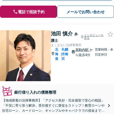
電話で面談予約
メールでお問い合わせ
池田 慎介
弁
インタビューを
見る
護士
まこまない法律事務所
北
札幌
真駒内駅
か
営業時間：本
海
市南
|
日定休日
ら徒歩4分
道
区
銀行借り入れの債務整理
【地域密着の法律事務所】「アクセス良好・完全個室で安心の相談」
「不安に寄り添う解決」受任後すぐに督促をストップ！教育ローンや
住宅ローン、カードローン、ギャンブルやキャバクラでの借金まで、