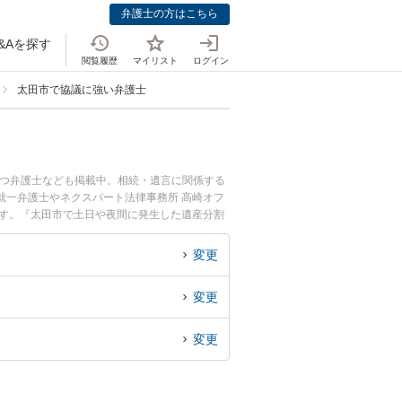
弁護士の方はこちら
&Aを探す
閲覧履歴
マイリスト
ログイン
太田市で協議に強い弁護士
持つ弁護士なども掲載中。相続・遺言に関係する
就一弁護士やネクスパート法律事務所 高崎オフ
ます。『太田市で土日や夜間に発生した遺産分割
相談無料で遺産分割協議を法律相談できる太田市
変更
変更
変更