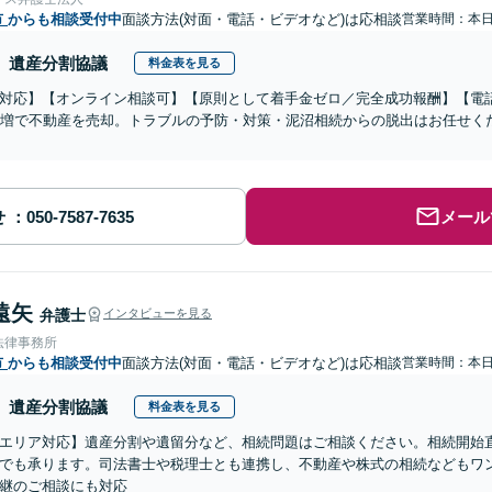
市
からも相談受付中
面談方法(対面・電話・ビデオなど)は応相談
営業時間：本
遺産分割協議
料金表を見る
対応】【オンライン相談可】【原則として着手金ゼロ／完全成功報酬】【電話
円増で不動産を売却。トラブルの予防・対策・泥沼相続からの脱出はお任せく
せ
メール
遠矢
弁護士
インタビューを見る
法律事務所
市
からも相談受付中
面談方法(対面・電話・ビデオなど)は応相談
営業時間：本
遺産分割協議
料金表を見る
エリア対応】遺産分割や遺留分など、相続問題はご相談ください。相続開始
でも承ります。司法書士や税理士とも連携し、不動産や株式の相続などもワ
継のご相談にも対応