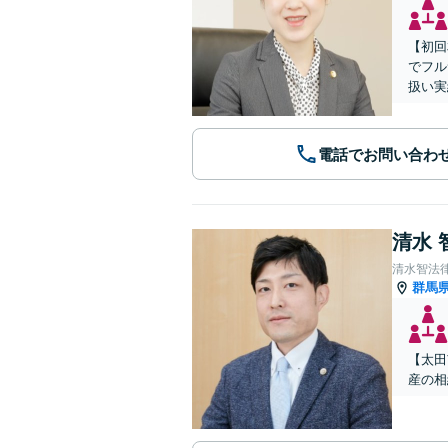
【初回
でフル
扱い実
電話でお問い合わ
清水 
清水智法
群馬
【太田
産の相