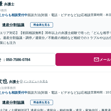
謙
弁護士
事務所
市
からも相談受付中
面談方法(対面・電話・ビデオなど)は応相談
営業時間：本
遺産分割協議
料金表を見る
エリア対応】【初回相談無料】35年以上の弁護士経験で培った「どんな相手
。遺産分割協議・調停／遺留分／不動産の相続など相続でのトラブルやはお
策にも注力
せ
メール
文也
弁護士
インタビューを見る
合法律事務所
市
からも相談受付中
面談方法(対面・電話・ビデオなど)は応相談
営業時間：10:0
遺産分割協議
料金表を見る
士7名／土曜相談可】遺産分割・遺留分・相続放棄・遺言・家族信託・事業承