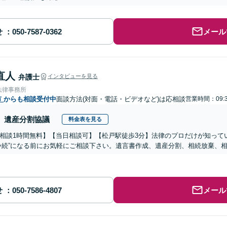
せ
メール
直人
弁護士
インタビューを見る
法律事務所
市
からも相談受付中
面談方法(対面・電話・ビデオなど)は応相談
営業時間：09:3
遺産分割協議
料金表を見る
相談1時間無料】【当日相談可】【松戸駅徒歩3分】法律のプロだけが知って
争続”になる前にお気軽にご相談下さい。遺言書作成、遺産分割、相続放棄、
せ
メール