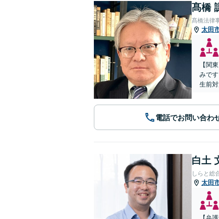
髙橋 
髙橋法律
太田
【関東
みです
生前対
電話でお問い合わ
白土 
しらと総
太田
【弁護