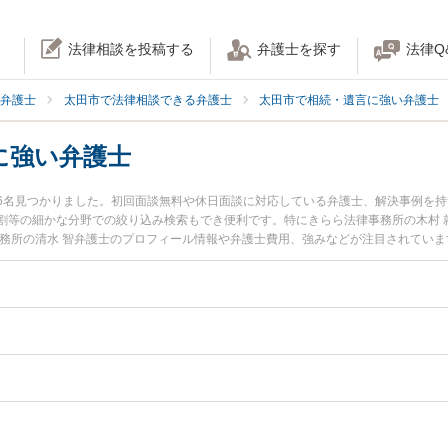
法律相談を投稿する
弁護士を探す
法律Q
弁護士
太田市で法律相談できる弁護士
太田市で相続・遺言に強い弁護士
に強い弁護士
6名見つかりました。初回面談無料や休日面談に対応している弁護士、解決事例を
割等の細かな分野での絞り込み検索もでき便利です。特にきらら法律事務所の木村 
事務所の清水 智弁護士のプロフィール情報や弁護士費用、強みなどが注目されてい
』『遺産分割協議のトラブル解決の実績豊富な近くの弁護士を検索したい』『初回
相談者さんにおすすめです。