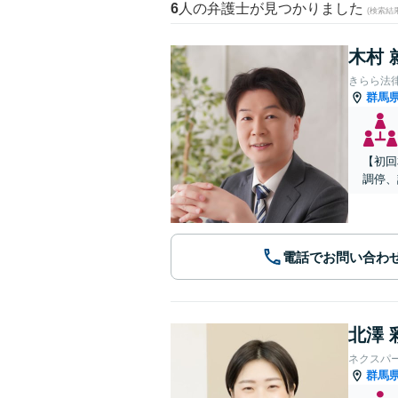
6
人の弁護士が見つかりました
(検索結
木村 
きらら法
群馬
【初回
調停、
電話でお問い合わ
北澤 
ネクスパ
群馬