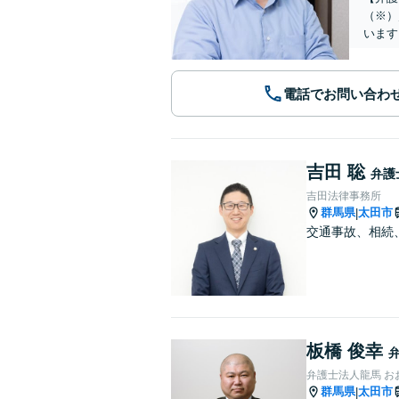
（※）
います
電話でお問い合わ
吉田 聡
弁護
吉田法律事務所
群馬県
太田市
|
交通事故、相続
板橋 俊幸
弁護士法人龍馬 お
群馬県
太田市
|