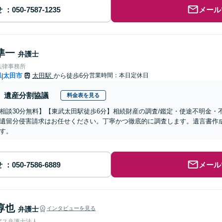
せ
メール
準一
弁護士
法律事務所
県
太田市
太田駅
から徒歩6分
営業時間：本日定休日
|
遺産分割協議
料金表を見る
相談30分無料】【東武太田駅徒歩6分】相続財産の調査/鑑定・使途不明金
遺留分侵害請求はお任せください。丁寧かつ徹底的に調査します。遺言書作
す。
せ
メール
淳也
弁護士
インタビューを見る
アス弁護士法人