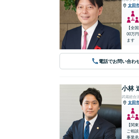
太田
【全国
00万
ます
電話でお問い合わ
小林 
武蔵総合
太田
【関東
ご相談
事業承