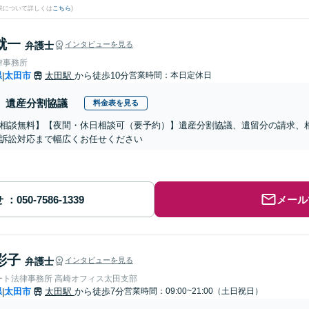
果について詳しくは
こちら
)
就一
弁護士
インタビューを見る
律事務所
県
太田市
太田駅
から徒歩10分
営業時間：本日定休日
|
遺産分割協議
料金表を見る
相談無料】【夜間・休日相談可（要予約）】遺産分割協議、遺留分の請求、
訴訟対応まで幅広くお任せください
せ
メール
彩子
弁護士
インタビューを見る
ート法律事務所 高崎オフィス太田支部
県
太田市
太田駅
から徒歩7分
営業時間：09:00~21:00（土日祝日）
|