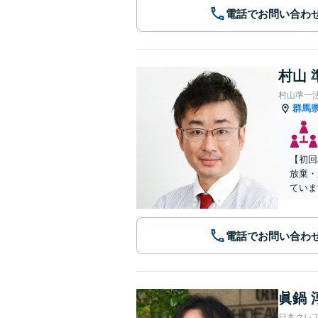
電話でお問い合わ
村山 
村山準一
群馬
【初回
放棄・
ていま
電話でお問い合わ
眞鍋 
日本クレ