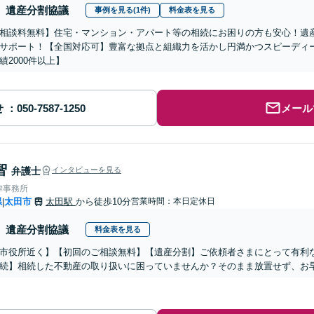
遺産分割協議
事例を見る(1件)
料金表を見る
相談料無料】住宅・マンション・アパート等の相続にお困りの方も安心！遺
サポート！【全国対応可】豊富な拠点と組織力を活かし円満かつスピーディ
績2000件以上】
せ
メール
智
弁護士
インタビューを見る
律事務所
県
太田市
太田駅
から徒歩10分
営業時間：本日定休日
|
遺産分割協議
料金表を見る
市役所近く】【初回のご相談無料】【遺産分割】ご依頼者さまにとって有利
続】相続した不動産の取り扱いに困っていませんか？そのまま放置せず、お