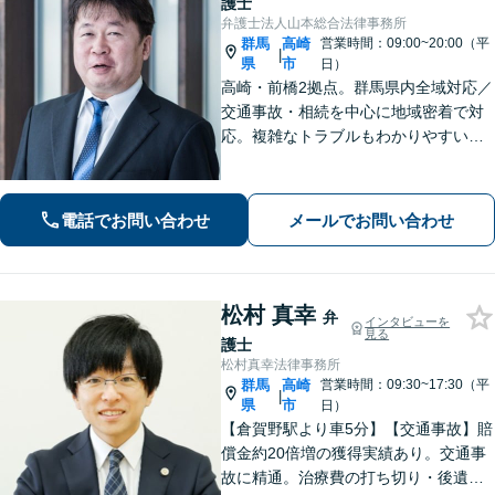
護士
弁護士法人山本総合法律事務所
群馬
高崎
営業時間：09:00~20:00（平
|
県
市
日）
高崎・前橋2拠点。群馬県内全域対応／
交通事故・相続を中心に地域密着で対
応。複雑なトラブルもわかりやすい言
葉で迅速に解決へ導きます。丁寧な説
明と明確な費用提示をお約束。電話・
WEB相談可。まずはお気軽にご相談く
電話でお問い合わせ
メールでお問い合わせ
ださい。
松村 真幸
弁
インタビューを
見る
護士
松村真幸法律事務所
群馬
高崎
営業時間：09:30~17:30（平
|
県
市
日）
【倉賀野駅より車5分】【交通事故】賠
償金約20倍増の獲得実績あり。交通事
故に精通。治療費の打ち切り・後遺障