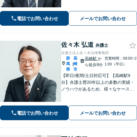
害等級認定など、治療中からサポート
します【離婚問題】不貞慰謝料の実績
多数。養育費・財産分与・親権などあ
電話でお問い合わせ
メールでお問い合わせ
らゆる問題に丁寧に対応します。
佐々木 弘道
弁護士
弁護士法人佐々木法律事務所
群
高
高崎駅
か
営業時間：09:00~2
馬
崎
|
1:00（平日）
ら徒歩9分
県
市
【即日/夜間/土日対応可】【高崎駅9
分】弁護士歴20年以上の多数の実績・
ノウハウがあるため、様々なケースで
の解決実績があります。複雑な案件の
場合には、在籍する弁護士複数名の経
験・ノウハウを活かして共同して取り
電話でお問い合わせ
メールでお問い合わせ
組んでいきます。