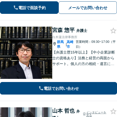
きめ細やかな対応で、依頼者さまにご
電話で面談予約
メールでお問い合わせ
満足いただけるように心がけておりま
す。お悩みの際は、ぜひご相談くださ
い。
宮森 惣平
弁護士
白木蓮法律事務所
群馬
高崎
営業時間：09:30~17:00（平
|
県
市
日）
【弁護士歴15年以上】【中小企業診断
士の資格あり】法務と経営の両面から
サポート。個人の方の相続・遺言にも
対応。【セカンドオピニオン対応可】
事業承継やPMI等への助言も可能で
す。法律的な視点だけでなく経営全体
を見渡し、実効性のあるアドバイスを
電話でお問い合わせ
提供。
山本 哲也
弁
インタビューを
見る