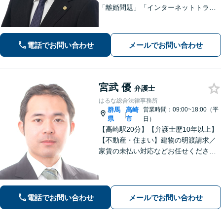
「離婚問題」「インターネットトラブ
ル」「交通事故」「相続」「企業法
務」はお任せください！冷静・緻密・
そして大胆に、オーダーメイドの弁護
電話でお問い合わせ
メールでお問い合わせ
を展開します【高崎駅徒歩15分】
宮武 優
弁護士
はるな総合法律事務所
群馬
高崎
営業時間：09:00~18:00（平
|
県
市
日）
【高崎駅20分】【弁護士歴10年以上】
【不動産・住まい】建物の明渡請求／
家賃の未払い対応などお任せくださ
い。強制執行の経験も豊富です。【離
婚・男女問題】相談者さまのお気持ち
に寄り添ってサポートいたします。お
気軽にご相談ください。
電話でお問い合わせ
メールでお問い合わせ