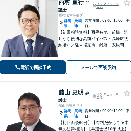
西村 直行
弁
インタビューを
見る
護士
西村法律事務所
群馬
高崎
営業時間：09:00~18:00（平
|
県
市
日）
【初回相談無料】西毛各地・前橋・渋
川から便利な高前バイパス・高崎環状
線沿い／駐車場完備／離婚・家族問
題・男女問題のお悩み・不安を解決／
オーダーメイドの解決「相続問題の解
決実績豊富」／法改正・最新情報に敏
電話で面談予約
メールで面談予約
感にアンテナを張り正しい手続で遺産
分割を実現
舘山 史明
弁
インタビューを
見る
護士
舘山法律事務所
群馬
高崎
営業時間：09:00~18:00（平
|
県
市
日）
【初回面談60分】【有料だからこそ本
気の法律相談】【弁護士歴10年以上】