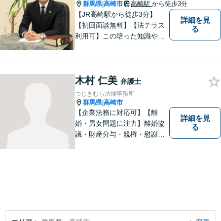
群馬県
高崎市
高崎駅
から徒歩3分
|
【JR高崎駅から徒歩3分】
詳細を見
【初回面談無料】【法テラス
る
利用可】この培った知識や経
験と、迅速かつ誠実な対応を
礎として、地域社会に貢献し
て参りたいと考えておりま
木村 仁美
す。お気軽にご相談くださ
弁護士
い。
つじきむら法律事務所
群馬県
高崎市
|
【企業法務に対応可】【離
詳細を見
婚・男女問題に注力】離婚協
る
議・財産分与・親権・慰謝料
請求ならお任せください。女
性ならではの視点から皆様の
お気持ちに寄り添い、納得の
いく解決を目指します。まず
はお気軽にご相談を！【駐車
場完備】