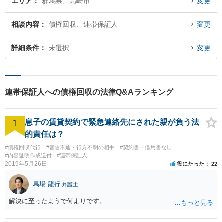
エリア
群馬県、高崎市
変更
相談内容
債権回収、連帯保証人
変更
詳細条件
未選択
変更
連帯保証人への債権回収の法律Q&Aランキング
1
息子の賃貸契約で緊急連絡先にされた親が負う法
的責任は？
#債権回収代行
#音信不通・行方不明の相手
#契約書・借用書なし
#内容証明作成送付
#連帯保証人
2019年5月26日
役にたった
22
馬場 龍行
弁護士
解決に至ったようで何よりです。