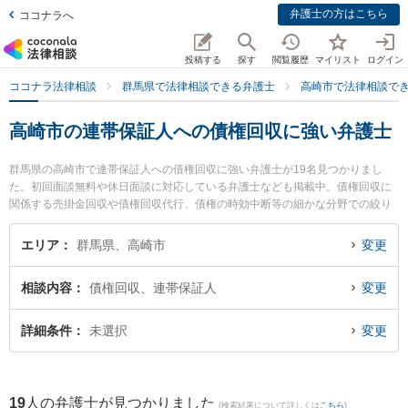
弁護士の方はこちら
ココナラへ
投稿する
探す
閲覧履歴
マイリスト
ログイン
ココナラ法律相談
群馬県で法律相談できる弁護士
高崎市で法律相談で
高崎市の連帯保証人への債権回収に強い弁護士
群馬県の高崎市で連帯保証人への債権回収に強い弁護士が19名見つかりまし
た。初回面談無料や休日面談に対応している弁護士なども掲載中。債権回収に
関係する売掛金回収や債権回収代行、債権の時効中断等の細かな分野での絞り
込み検索もでき便利です。特に石原・関・猿谷法律事務所 高崎オフィスの猪俣
有未弁護士や弁護士法人 杉本法律事務所の杉本 真樹弁護士、白木蓮法律事務所
エリア
群馬県、高崎市
変更
の宮森 惣平弁護士のプロフィール情報や弁護士費用、強みなどが注目されてい
ます。『高崎市で土日や夜間に発生した連帯保証人への債権回収のトラブルを
相談内容
債権回収、連帯保証人
変更
今すぐに弁護士に相談したい』『連帯保証人への債権回収のトラブル解決の実
績豊富な近くの弁護士を検索したい』『初回相談無料で連帯保証人への債権回
収を法律相談できる高崎市内の弁護士に相談予約したい』などでお困りの相談
詳細条件
未選択
変更
者さんにおすすめです。
19
人の弁護士が見つかりました
(検索結果について詳しくは
こちら
)