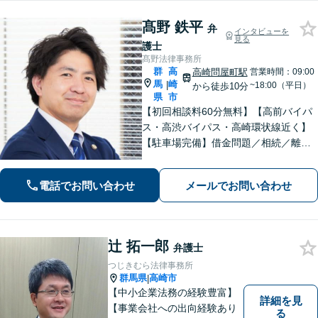
髙野 鉄平
弁
インタビューを
見る
護士
髙野法律事務所
群
高
高崎問屋町駅
営業時間：09:00
馬
崎
|
~18:00（平日）
から徒歩10分
県
市
【初回相談料60分無料】【高前バイパ
ス・高渋バイパス・高崎環状線近く】
【駐車場完備】借金問題／相続／離婚
／刑事事件／交通事故等のご相談に幅
広く対応しております。丁寧なヒアリ
電話でお問い合わせ
メールでお問い合わせ
ングとコミュニケーションを重ねるこ
とを大切にしております【休日・夜間
対応可】
辻 拓一郎
弁護士
つじきむら法律事務所
群馬県
高崎市
|
【中小企業法務の経験豊富】
詳細を見
【事業会社への出向経験あり
る