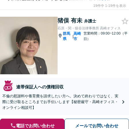
19件中 1-19件を表示
猪俣 有未
弁護士
石原・関・猿谷法律事務所 高崎オフィス
群馬
高崎
営業時間：09:00~12:00（平
|
県
市
日）
連帯保証人への債権回収
不倫の慰謝料や養育費を請求したい方へ。決めて終わりではなく、実
際に受け取るところまでお手伝いします【秘密厳守・高崎オフィス・
オンライン相談可】
電話でお問い合わせ
メールでお問い合わせ