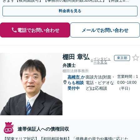
きます【夜間面談可】【事務所の顧問契約数320社以上】【弁護士6人
在籍&専門家顧問がフルサポート】
料金表を見る
電話でお問い合わせ
メールでお問い合わせ
棚田 章弘
東京都
インタビュ
ーを見る
弁護士
棚田法律事務所
営業時間：1
高崎市
か
面談方法(対面・
らも相談
電話・ビデオな
0:00~18:00
受付中
ど)は応相談
（平日）
連帯保証人への債権回収
【関東エリア対応】【初回相談無料】「債務者の資力や事情に応じた