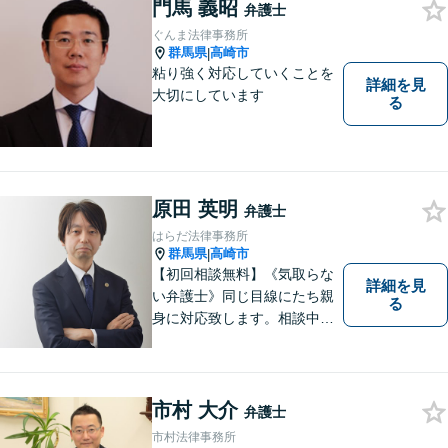
門馬 義昭
弁護士
ぐんま法律事務所
群馬県
高崎市
|
粘り強く対応していくことを
詳細を見
大切にしています
る
原田 英明
弁護士
はらだ法律事務所
群馬県
高崎市
|
【初回相談無料】《気取らな
詳細を見
い弁護士》同じ目線にたち親
る
身に対応致します。相談中も
会話の中に自然と微笑みが生
まれるような雰囲気を大切に
しております。お気軽にお問
い合わせください。
市村 大介
弁護士
市村法律事務所