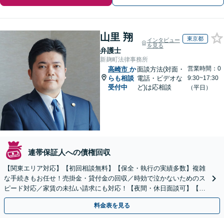
山里 翔
東京都
インタビュー
を見る
弁護士
新麹町法律事務所
営業時間：0
高崎市
か
面談方法(対面・
らも相談
電話・ビデオな
9:30~17:30
受付中
ど)は応相談
（平日）
連帯保証人への債権回収
【関東エリア対応】【初回相談無料】【保全・執行の実績多数】複雑
な手続きもお任せ！売掛金・貸付金の回収／時効で泣かないためのス
ピード対応／家賃の未払い請求にも対応！【夜間・休日面談可】【完
全個室】
料金表を見る