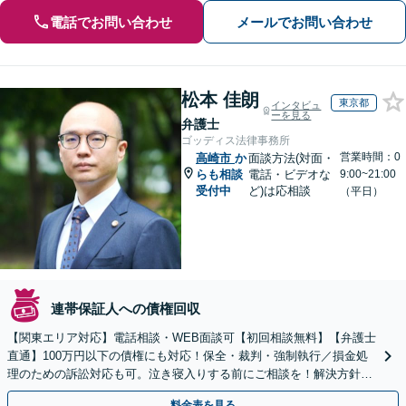
電話でお問い合わせ
メールでお問い合わせ
松本 佳朗
東京都
インタビュ
ーを見る
弁護士
ゴッディス法律事務所
営業時間：0
高崎市
か
面談方法(対面・
らも相談
電話・ビデオな
9:00~21:00
受付中
ど)は応相談
（平日）
連帯保証人への債権回収
【関東エリア対応】電話相談・WEB面談可【初回相談無料】【弁護士
直通】100万円以下の債権にも対応！保全・裁判・強制執行／損金処
理のための訴訟対応も可。泣き寝入りする前にご相談を！解決方針は
初回相談時にしっかりお伝え【請求された側にも対応】
料金表を見る