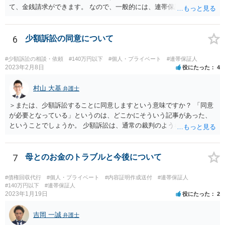
て、金銭請求ができます。 なので、一般的には、連帯保証人が代わり
に返済してくれた場合には、代わりに返済してもらった金額を、債務
者が連帯債務者に支払わなければならない、ということになります。
ご質問の構成の違いを確認されたい意図は分かりかねますが、結論と
6
少額訴訟の同意について
しては、一般的には「求償権」に基づいて上記のような処理になるか
と思います。
#少額訴訟の相談・依頼
#140万円以下
#個人・プライベート
#連帯保証人
2023年2月8日
役にたった
4
村山 大基
弁護士
＞または、少額訴訟することに同意しますという意味ですか？ 「同意
が必要となっている」というのは、どこかにそういう記事があった、
ということでしょうか。 少額訴訟は、通常の裁判のようなきちんとし
た審理をしないので、 被告側が、少額訴訟でいいよ、という同意だと
思います（多分）。 実際の流れとしては、少額訴訟では嫌だ、と被告
が考えた場合、 通常の訴訟でやってほしい、と裁判所に対して書類を
7
母とのお金のトラブルと今後について
出したりします。
#債権回収代行
#個人・プライベート
#内容証明作成送付
#連帯保証人
#140万円以下
#連帯保証人
2023年1月19日
役にたった
2
吉岡 一誠
弁護士