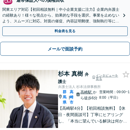
連帯保証人への債権回収
関東エリア対応【初回相談無料｜中小企業支援に注力】企業内弁護士
の経験あり！様々な視点から、効果的な手段を選択。事業を止めない
よう、スムーズに対応。対面の催促、内容証明郵便、強制執行等に精
通。お困りの方はすぐにご相談を【オンライン面談◎】
料金表を見る
メールで面談予約
杉本 真樹
弁
インタビューを
見る
護士
弁護士法人 杉本法律事務所
群
高
高崎駅
か
営業時間：09:00~1
馬
崎
|
8:00（平日）
ら徒歩6分
県
市
【高崎駅4分】【初回相談無料】【休
日・夜間面談可】丁寧にヒアリング
し、「本当に望んでいる解決は何か」
を汲み取ることを大切にしています。