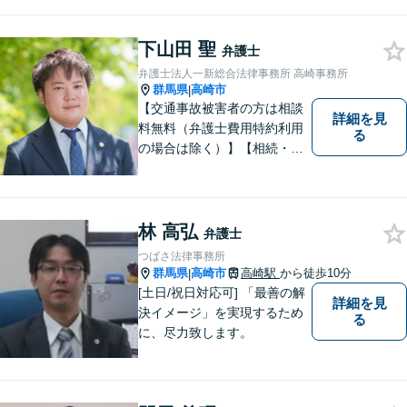
らゆる観点から解決策をご提
案してまいります。お気軽に
ご相談ください。【完全個
下山田 聖
弁護士
室】【専用駐車場あり】
弁護士法人一新総合法律事務所 高崎事務所
群馬県
高崎市
|
【交通事故被害者の方は相談
詳細を見
料無料（弁護士費用特約利用
る
の場合は除く）】【相続・債
務整理・不貞慰謝料請求・労
災は相談料初回無料】＼20名
以上の弁護士が所属／チーム
で連携し、問題解決に向けて
林 高弘
弁護士
取り組みます。おひとりで悩
つばさ法律事務所
まずに、お気軽にお問い合わ
群馬県
高崎市
高崎駅
から徒歩10分
|
せください。
[土日/祝日対応可] 「最善の解
詳細を見
決イメージ」を実現するため
る
に、尽力致します。