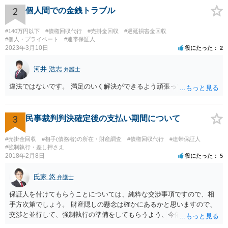
2
個人間での金銭トラブル
#140万円以下
#債権回収代行
#売掛金回収
#遅延損害金回収
#個人・プライベート
#連帯保証人
2023年3月10日
役にたった
2
河井 浩志
弁護士
違法ではないです。 満足のいく解決ができるよう頑張ってください。
3
民事裁判判決確定後の支払い期間について
#売掛金回収
#相手(債務者)の所在・財産調査
#債権回収代行
#連帯保証人
#強制執行・差し押さえ
2018年2月8日
役にたった
5
氏家 悠
弁護士
保証人を付けてもらうことについては、純粋な交渉事項ですので、相
手方次第でしょう。 財産隠しの懸念は確かにあるかと思いますので、
交渉と並行して、強制執行の準備をしてもらうよう、今依頼されてい
る弁護士の先生と協議してみてはいかがでしょうか。 強制執行に強い