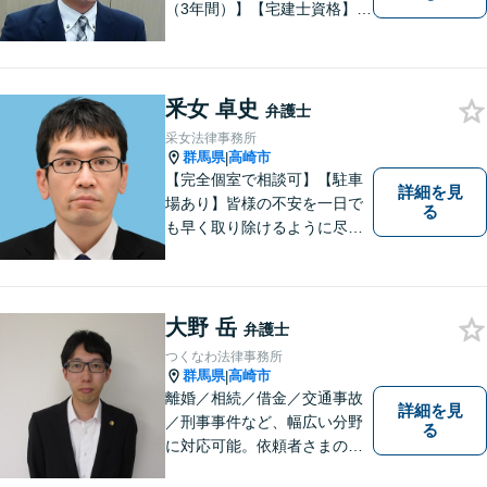
（3年間）】【宅建士資格】信
頼・丁寧・研鑽
釆女 卓史
弁護士
采女法律事務所
群馬県
高崎市
|
【完全個室で相談可】【駐車
詳細を見
場あり】皆様の不安を一日で
る
も早く取り除けるように尽力
いたします。 料金は、分かり
易く、柔軟に対応いたしま
す。ご相談お待ちしておりま
す。 ※お電話やメールでの無
大野 岳
弁護士
料法律相談は行っておりませ
つくなわ法律事務所
ん。
群馬県
高崎市
|
離婚／相続／借金／交通事故
詳細を見
／刑事事件など、幅広い分野
る
に対応可能。依頼者さまの状
況を十分にヒアリングし、あ