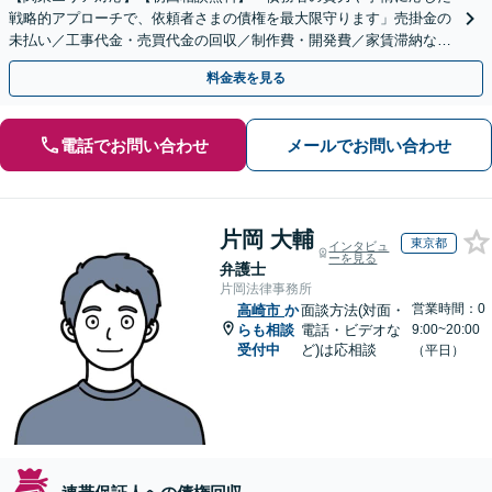
戦略的アプローチで、依頼者さまの債権を最大限守ります」売掛金の
未払い／工事代金・売買代金の回収／制作費・開発費／家賃滞納な
ど、事業活動で発生するあらゆる債権回収に実績あり
料金表を見る
電話でお問い合わせ
メールでお問い合わせ
片岡 大輔
東京都
インタビュ
ーを見る
弁護士
片岡法律事務所
営業時間：0
高崎市
か
面談方法(対面・
らも相談
電話・ビデオな
9:00~20:00
受付中
ど)は応相談
（平日）