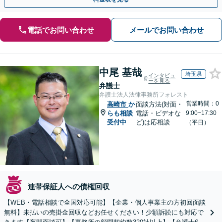
電話でお問い合わせ
メールでお問い合わせ
中尾 基哉
埼玉県
インタビュ
ーを見る
弁護士
弁護士法人法律事務所フォレスト
営業時間：0
高崎市
か
面談方法(対面・
らも相談
電話・ビデオな
9:00~17:30
受付中
ど)は応相談
（平日）
連帯保証人への債権回収
【WEB・電話相談で全国対応可能】【企業・個人事業主の方初回面談
無料】未払いの売掛金回収などお任せください！少額訴訟にも対応で