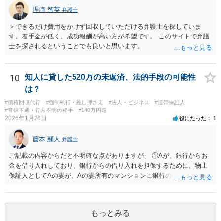
理崎 智英
弁護士
＞できるだけ費用をかけず回収していただける弁護士を探していま
す。着手金が低く、成功報酬が高い方が希望です。 このサイトで弁護
士を探されるということでも良いと思います。
10
知人に貸した520万の未返済、法的手段の可能性
は？
#債権回収代行
#強制執行・差し押さえ
#法人・ビジネス
#連帯保証人
#音信不通・行方不明の相手
#140万円超
2026年1月28日
役にたった
1
藤本 顯人
弁護士
ご記載の内容からだと不明確な点がありますが、 ①Aが、銀行からお
金を借り入れしており、銀行からの借り入れを担保するために、物上
保証人としてAの妻が、Aの妻所有のマンションに銀行の根抵当権を入
れているという可能性と ②AがAの妻にお金を貸付しており、その貸付
を担保するために、根抵当権としてAの妻のマンションに根抵当権が設
定されているという可能性 です。 状況からすると、①だと思います。
もっとみる
①だとした場合、現状ですと、Aには全く弁済能力がないので、回収は