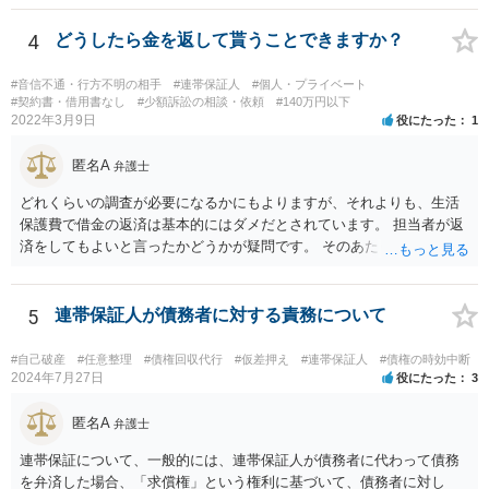
弁護士の探し方ですが、弁護士のウェブページなどがひとつの目安に
なります。 ただ、ウェブページの記載内容が確実というわけでもない
4
どうしたら金を返して貰うことできますか？
ので、実際に面談してみて、その弁護士ならどういう風に進めるか聞
いてみるのがよいと思います。
#音信不通・行方不明の相手
#連帯保証人
#個人・プライベート
#契約書・借用書なし
#少額訴訟の相談・依頼
#140万円以下
2022年3月9日
役にたった
1
匿名A
弁護士
どれくらいの調査が必要になるかにもよりますが、それよりも、生活
保護費で借金の返済は基本的にはダメだとされています。 担当者が返
済をしてもよいと言ったかどうかが疑問です。 そのあたりは、ネット
で「生活保護」「借金」「返済」といったキーワードで検索すれば詳
しい記事が出てきますので、一度見てみてもいいかもしれません。
5
連帯保証人が債務者に対する責務について
#自己破産
#任意整理
#債権回収代行
#仮差押え
#連帯保証人
#債権の時効中断
2024年7月27日
役にたった
3
匿名A
弁護士
連帯保証について、一般的には、連帯保証人が債務者に代わって債務
を弁済した場合、「求償権」という権利に基づいて、債務者に対し