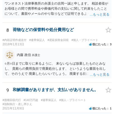
ワンオネスト法律事務所の弁護士の吉岡一誠と申します。 相談者様が
お母様との間で携帯料金や葬儀代等の支払いに関して約束をしたこと
について、書面やメールのやり取りなどで証明できるようであれば、
立替金を裁判上請求する余地があろうかと思います。 ただし、お母様
の資力が乏しいとなると、判決が下りても実際に回収することができ
ない可能性があるため、不定期でも少しずつでも返済があるようであ
8
荷物などの保管料や処分費用など
れば、コストをかけて裁判を起こすよりも、このまま分割払いを続け
てもらう方が良いかもしれません。 なお、保証人欄の無断署名の件
#内容証明作成送付
#連帯保証人
#遅延損害金回収
#個人・プライベート
は、お母様に注意するしかないですが、お母様が勝手に署名した場合
2018年1月13日
役にたった
3
は保証契約は無効ですので、仮に金融機関等から相談者様のもとに請
求が来た場合は支払いを拒否できます。
内藤 政信
弁護士
○月○日までに取りに来るように、 来ないならば放棄したものとみな
し、 貴殿らの費用負担で廃棄処分します、 というような書面を出し
て、そのうえで 廃棄したらいいでしょう。 廃棄する前に、写真をとっ
ておくこと ですね。
9
和解調書がありますが、支払いがありません。
#債権回収代行
#140万円超
#連帯保証人
#個人・プライベート
#強制執行・差し押さえ
2021年11月9日
役にたった
1