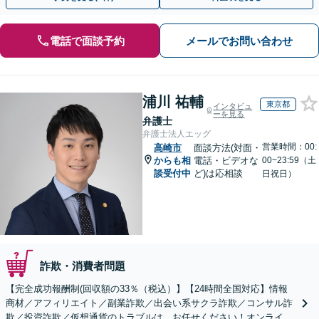
電話で面談予約
メールでお問い合わせ
浦川 祐輔
東京都
インタビュ
ーを見る
弁護士
弁護士法人エッグ
営業時間：00:
高崎市
面談方法(対面・
からも相
電話・ビデオな
00~23:59（土
談受付中
ど)は応相談
日祝日）
詐欺・消費者問題
【完全成功報酬制(回収額の33％（税込）】【24時間全国対応】情報
商材／アフィリエイト／副業詐欺／出会い系サクラ詐欺／コンサル詐
欺／投資詐欺／仮想通貨のトラブルは、お任せください！オンライン