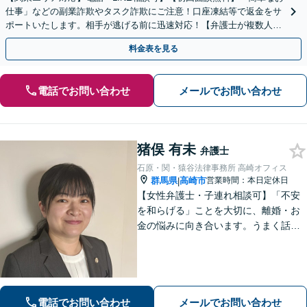
仕事」などの副業詐欺やタスク詐欺にご注意！口座凍結等で返金をサ
ポートいたします。相手が逃げる前に迅速対応！【弁護士が複数人在
籍】事務所内で連携し問題解決へ【休日・夜間面談可】
料金表を見る
電話でお問い合わせ
メールでお問い合わせ
猪俣 有未
弁護士
石原・関・猿谷法律事務所 高崎オフィス
群馬県
高崎市
営業時間：本日定休日
|
【女性弁護士・子連れ相談可】「不安
を和らげる」ことを大切に、離婚・お
金の悩みに向き合います。うまく話せ
なくても大丈夫です。状況の整理から
ご一緒します【高崎・完全個室・駐車
場無料】
電話でお問い合わせ
メールでお問い合わせ