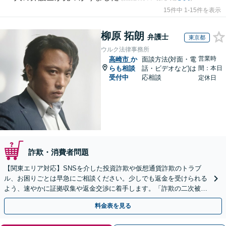
15件中 1-15件を表示
柳原 拓朗
弁護士
東京都
ウルク法律事務所
営業時
高崎市
か
面談方法(対面・電
らも相談
話・ビデオなど)は
間：本日
受付中
応相談
定休日
詐欺・消費者問題
【関東エリア対応】SNSを介した投資詐欺や仮想通貨詐欺のトラブ
ル、お困りごとは早急にご相談ください。少しでも返金を受けられる
よう、速やかに証拠収集や返金交渉に着手します。「詐欺の二次被
害」のご相談も対応します【初回相談無料】【Web相談可】
料金表を見る