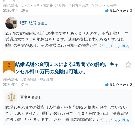
#返金請求
#本名・住所・電話番号が判明
#10万円未満
#ぼったくり被害
2026年7月29日
役にたった
3
肥田 弘昭
弁護士
2万円の支払義務が上記の事情ですとありませんので、不当利得として
返還請求できる可能性はあります。店側の支払請求があるとすれば、
嘔吐の事実があり、その清掃に2万円相当の損害が生じた場合です。ご
参考にしてください。
3
結婚式場の金額ミスによる2週間での解約。キャ
ンセル料10万円の免除は可能か。
#返金請求
#契約解除・契約取消
2026年7月31日
役にたった
2
匿名A
弁護士
式場もそれまでの対応（人件費）や各予約など損害が発生していない
ことはありません。 費用が数百万円で、１０万円であれば、消費者契
約法は難しいと考えます。 ただ、費用の増額の規定がなかったのに増
額するのは契約違反ですので、増額に応じずに契約を維持すればよい
ということになり、解約するのは理由がないことになります。