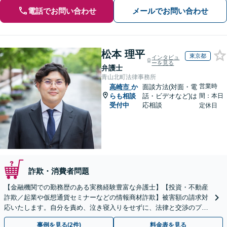
電話でお問い合わせ
メールでお問い合わせ
松本 理平
東京都
インタビュ
ーを見る
弁護士
青山北町法律事務所
営業時
高崎市
か
面談方法(対面・電
らも相談
話・ビデオなど)は
間：本日
受付中
応相談
定休日
詐欺・消費者問題
【金融機関での勤務歴のある実務経験豊富な弁護士】【投資・不動産
詐欺／起業や仮想通貨セミナーなどの情報商材詐欺】被害額の請求対
応いたします。自分を責め、泣き寝入りをせずに、法律と交渉のプロ
にまずはご相談ください。【表参道駅から徒歩3分】
事例を見る(2件)
料金表を見る