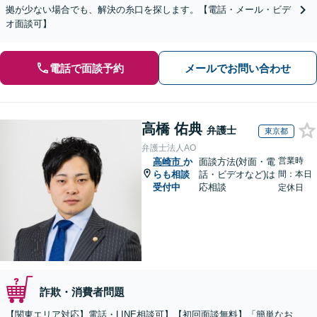
拠が少ない場合でも、解決の糸口を探します。【電話・メール・ビデ
オ面談可】
電話で面談予約
メールでお問い合わせ
高橋 佑典
弁護士
東京都
弁護士法人AO
営業時
高崎市
か
面談方法(対面・電
らも相談
話・ビデオなど)は
間：本日
受付中
応相談
定休日
詐欺・消費者問題
【関東エリア対応】電話・LINE相談可】【初回面談無料】「簡単なお