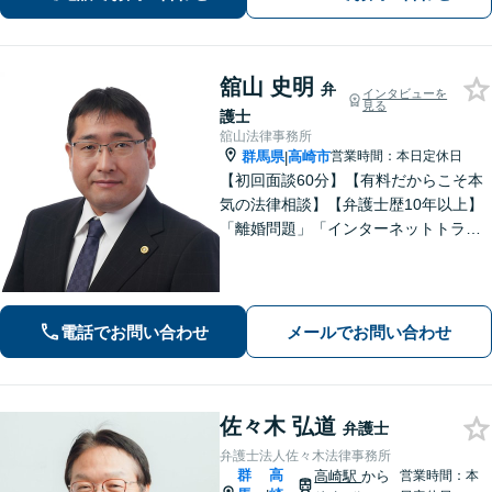
舘山 史明
弁
インタビューを
見る
護士
舘山法律事務所
群馬県
高崎市
営業時間：本日定休日
|
【初回面談60分】【有料だからこそ本
気の法律相談】【弁護士歴10年以上】
「離婚問題」「インターネットトラブ
ル」「交通事故」「相続」「企業法
務」はお任せください！冷静・緻密・
そして大胆に、オーダーメイドの弁護
を展開します【高崎駅徒歩15分】
電話でお問い合わせ
メールでお問い合わせ
佐々木 弘道
弁護士
弁護士法人佐々木法律事務所
群
高
高崎駅
から
営業時間：本