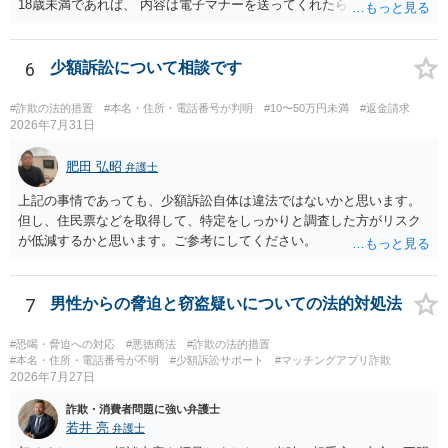
18歳未満であれば、 内容は電子マナーを送ってくれたら自慰行為など
の動画を要望通りに撮って送るよと言ったやりとりでした。 自分は動
画の尺は10分ほど、服を着たままで胸を触って欲しい、などの要望を
して、要求された金額(1000円程度)の電子マネーを送信してしまいま
6
少額訴訟について相談です
した。 そこから、撮影するまで暇なので顔の雰囲気の写真を交換して
欲しい、住んでいる都道府県と区を教えてと言われたので教えたりと
#詐欺の法的措置
#本名・住所・電話番号が判明
#10〜50万円未満
#返金請求
言ったやり取りをしていました。 というやりとりは、青少年条例違反
2026年7月31日
（わいせつ行為）の疑いがあります。18歳未満と知らなくても処罰可
能です。
肥田 弘昭
弁護士
上記の事情であっても、少額訴訟自体は違法ではないかと思います。
但し、住民票などを取得して、特定をしっかりと調査した方がリスク
が低減するかと思います。ご参考にしてください。
7
男性からの脅迫と窃盗疑いについての法的対処法
#恐喝・脅迫への対応
#悪徳商法
#詐欺の法的措置
#本名・住所・電話番号が不明
#少額訴訟サポート
#マッチングアプリ詐欺
2026年7月27日
詐欺・消費者問題に強い弁護士
若井 亮
弁護士