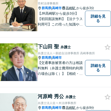
市村法律事務所
群馬県
高崎市
高崎駅
から徒歩3分
|
【JR高崎駅から徒歩3分】
詳細を見
【初回面談無料】【法テラス
る
利用可】この培った知識や経
験と、迅速かつ誠実な対応を
礎として、地域社会に貢献し
て参りたいと考えておりま
下山田 聖
す。お気軽にご相談くださ
弁護士
い。
弁護士法人一新総合法律事務所 高崎事務所
群馬県
高崎市
|
【交通事故被害者の方は相談
詳細を見
料無料（弁護士費用特約利用
る
の場合は除く）】【相続・債
務整理・不貞慰謝料請求・労
災は相談料初回無料】＼20名
以上の弁護士が所属／チーム
で連携し、問題解決に向けて
河原﨑 秀公
弁護士
取り組みます。おひとりで悩
弁護士法人佐々木法律事務所
まずに、お気軽にお問い合わ
群馬県
高崎市
高崎駅
から徒歩9分
|