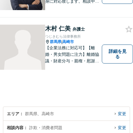
身に対応致します。相談中も
会話の中に自然と微笑みが生
まれるような雰囲気を大切に
しております。お気軽にお問
い合わせください。
木村 仁美
弁護士
つじきむら法律事務所
群馬県
高崎市
|
【企業法務に対応可】【離
詳細を見
婚・男女問題に注力】離婚協
る
議・財産分与・親権・慰謝料
請求ならお任せください。女
性ならではの視点から皆様の
お気持ちに寄り添い、納得の
いく解決を目指します。まず
はお気軽にご相談を！【駐車
場完備】
エリア
群馬県、高崎市
変更
相談内容
詐欺・消費者問題
変更