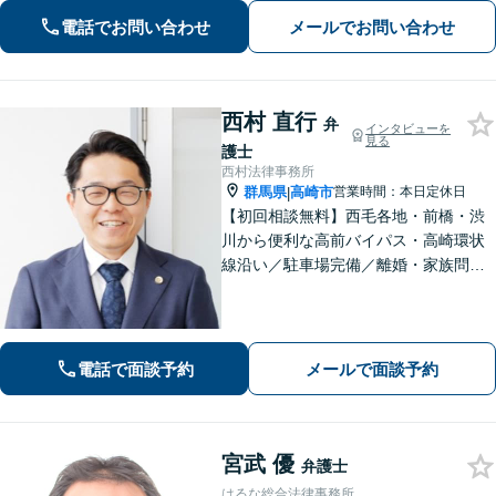
広く対応しております。丁寧なヒアリ
電話でお問い合わせ
メールでお問い合わせ
ングとコミュニケーションを重ねるこ
とを大切にしております【休日・夜間
対応可】
西村 直行
弁
インタビューを
見る
護士
西村法律事務所
群馬県
高崎市
営業時間：本日定休日
|
【初回相談無料】西毛各地・前橋・渋
川から便利な高前バイパス・高崎環状
線沿い／駐車場完備／離婚・家族問
題・男女問題のお悩み・不安を解決／
オーダーメイドの解決「相続問題の解
決実績豊富」／法改正・最新情報に敏
感にアンテナを張り正しい手続で遺産
電話で面談予約
メールで面談予約
分割を実現
宮武 優
弁護士
はるな総合法律事務所