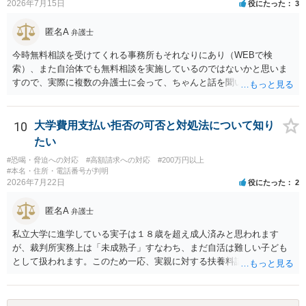
2026年7月15日
役にたった
3
身元の特定、返金の理屈があると判断できるのであれば、まずは交渉
からスタートすることになるでしょう。 ご理解のとおり、詐欺である
匿名A
弁護士
ことの立証は簡単ではありません。 刑事事件化が出来るのであれば、
返金交渉で有利になる可能性がありますが、民事上の詐欺の立証以上
今時無料相談を受けてくれる事務所もそれなりにあり（WEBで検
に難しいところがあります。 こちらについては、一度、最寄りの警察
索）、また自治体でも無料相談を実施しているのではないかと思いま
署に被害相談をするようにしてください。 具体的な見通しに関して
すので、実際に複数の弁護士に会って、ちゃんと話を聞いてくれる
は、証拠を拝見する必要があるため、直接弁護士にご相談された方が
方、高圧的ではない方に相談した方が良いでしょう。その弁護士の方
良いかと思います。
はそもそも事案を把握できていないようですので、御相談の案件につ
いては弁護士として能力不足なのかもしれません。相手にしない方が
10
大学費用支払い拒否の可否と対処法について知り
良いと思います。ただ、仮想通貨詐欺の被害回復は現実的には難しい
たい
かもしれません。
#恐喝・脅迫への対応
#高額請求への対応
#200万円以上
#本名・住所・電話番号が判明
2026年7月22日
役にたった
2
匿名A
弁護士
私立大学に進学している実子は１８歳を超え成人済みと思われます
が、裁判所実務上は「未成熟子」すなわち、まだ自活は難しい子ども
として扱われます。このため一応、実親に対する扶養料請求として法
律的には成り立つ可能性があります。 ただし、実子と同居する元配偶
者宛に養育費を支払っており、当該養育費は実子の進学費用の趣旨も
一部含まれています。また、私立大学進学について貴殿が了解したわ