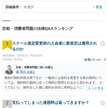
詳細条件
未選択
変更
詐欺・消費者問題の法律Q&Aランキング
1
スクール規定変更前の入会者に新規定は適用され
るのか
#契約解除・契約取消
#返金請求
2026年7月29日
役にたった
3
詐欺・消費者問題に強い弁護士
泉 亮介
弁護士
個別の契約内容次第ですが、一般的には規約を変更する前の契約につ
いては、契約時の規約に従って契約が管理されるかと思われます。 そ
うでないと、契約をした後に規約を自社に有利なように変更し、それ
を従前の顧客にも適用するということが認められてしまい不合理とな
る場合があるかと思われます。
2
支払ってしまった迷惑料は返ってきますか？