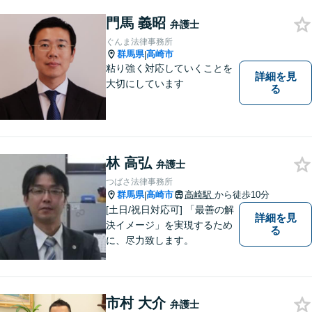
門馬 義昭
弁護士
ぐんま法律事務所
群馬県
高崎市
|
粘り強く対応していくことを
詳細を見
大切にしています
る
林 高弘
弁護士
つばさ法律事務所
群馬県
高崎市
高崎駅
から徒歩10分
|
[土日/祝日対応可] 「最善の解
詳細を見
決イメージ」を実現するため
る
に、尽力致します。
市村 大介
弁護士