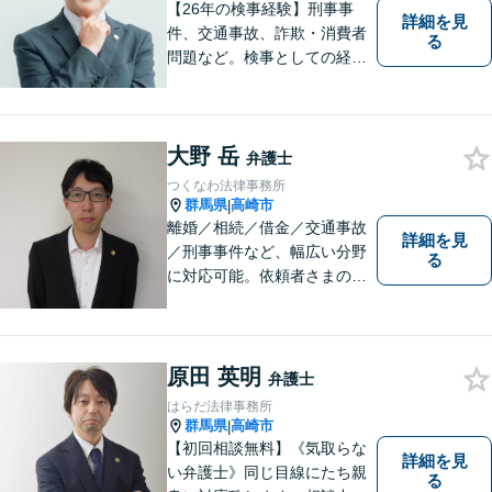
せください。
【26年の検事経験】刑事事
詳細を見
件、交通事故、詐欺・消費者
る
問題など。検事としての経験
を活かし、ご依頼者さまのお
悩みに対して誠意をもって対
応いたします。刑事事件は早
大野 岳
めの証拠収集が重要です。お
弁護士
早めにご相談ください【休
つくなわ法律事務所
日・夜間対応可】【完全個
群馬県
高崎市
|
室】
離婚／相続／借金／交通事故
詳細を見
／刑事事件など、幅広い分野
る
に対応可能。依頼者さまの状
況を十分にヒアリングし、あ
らゆる観点から解決策をご提
案してまいります。お気軽に
ご相談ください。【完全個
原田 英明
弁護士
室】【専用駐車場あり】
はらだ法律事務所
群馬県
高崎市
|
【初回相談無料】《気取らな
詳細を見
い弁護士》同じ目線にたち親
る