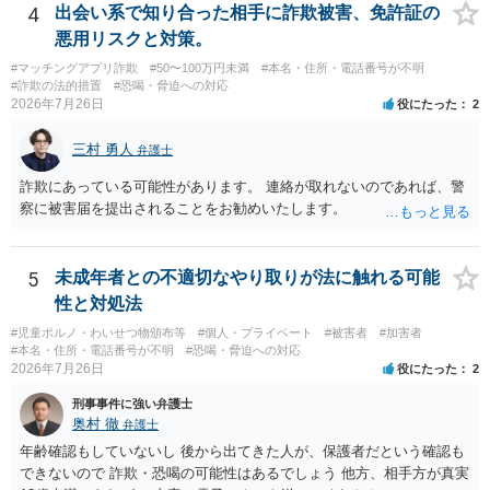
4
出会い系で知り合った相手に詐欺被害、免許証の
悪用リスクと対策。
#マッチングアプリ詐欺
#50〜100万円未満
#本名・住所・電話番号が不明
#詐欺の法的措置
#恐喝・脅迫への対応
2026年7月26日
役にたった
2
三村 勇人
弁護士
詐欺にあっている可能性があります。 連絡が取れないのであれば、警
察に被害届を提出されることをお勧めいたします。
5
未成年者との不適切なやり取りが法に触れる可能
性と対処法
#児童ポルノ・わいせつ物頒布等
#個人・プライベート
#被害者
#加害者
#本名・住所・電話番号が不明
#恐喝・脅迫への対応
2026年7月26日
役にたった
2
刑事事件に強い弁護士
奥村 徹
弁護士
年齢確認もしていないし 後から出てきた人が、保護者だという確認も
できないので 詐欺・恐喝の可能性はあるでしょう 他方、相手方が真実