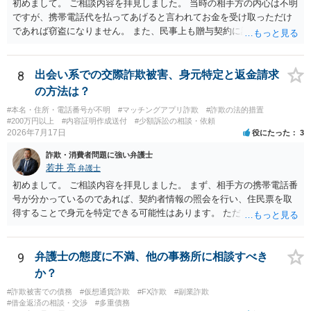
初めまして。 ご相談内容を拝見しました。 当時の相手方の内心は不明
ですが、携帯電話代を払ってあげると言われてお金を受け取っただけ
であれば窃盗になりません。 また、民事上も贈与契約に該当すると思
われるところ、返済の義務はありません。 これ以上のやり取りをせ
ず、可能であればブロックをするようにしてください。 ご不安であれ
ば、最寄りの警察署に相談をしても良いかもしれません。 以上、ご参
8
出会い系での交際詐欺被害、身元特定と返金請求
考になれば幸いです。
の方法は？
#本名・住所・電話番号が不明
#マッチングアプリ詐欺
#詐欺の法的措置
#200万円以上
#内容証明作成送付
#少額訴訟の相談・依頼
2026年7月17日
役にたった
3
詐欺・消費者問題に強い弁護士
若井 亮
弁護士
初めまして。 ご相談内容を拝見しました。 まず、相手方の携帯電話番
号が分かっているのであれば、契約者情報の照会を行い、住民票を取
得することで身元を特定できる可能性はあります。 ただ、他人名義の
携帯電話であるなどした場合には特定に結びつけることは難しいとこ
ろです。 LINEについても、詐欺の事案であれば照会できる可能性はあ
りますが、携帯電話の番号を経由する方法より難しくなります。 身元
9
弁護士の態度に不満、他の事務所に相談すべき
を特定した後は、返金の理屈があるかどうかを確認していきます。 基
か？
本的に贈与に該当する場合には返金請求ができません。 詐欺を含め、
#詐欺被害での債務
#仮想通貨詐欺
#FX詐欺
#副業詐欺
当方に返金の理屈があるかどうかを確認していきます。 さらに、渡し
#借金返済の相談・交渉
#多重債務
た金額について、裏付けがあるかどうかも精査します。 上記を経て、