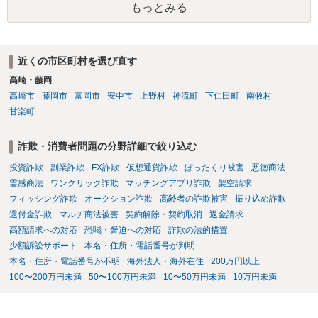
もっとみる
けではないという事情も存在します。 こうした場合には、支払を拒ん
だとしても学費の請求が裁判所によって強制される可能性は低いとい
えます。 以上整理したとおり、貴殿の事情を説明し支払えないと実子
に伝えるのが良い対処法と思います。
近くの市区町村を選び直す
高崎・藤岡
高崎市
藤岡市
富岡市
安中市
上野村
神流町
下仁田町
南牧村
甘楽町
詐欺・消費者問題の分野詳細で絞り込む
投資詐欺
副業詐欺
FX詐欺
仮想通貨詐欺
ぼったくり被害
悪徳商法
霊感商法
ワンクリック詐欺
マッチングアプリ詐欺
架空請求
フィッシング詐欺
オークション詐欺
高齢者の詐欺被害
振り込め詐欺
還付金詐欺
マルチ商法被害
契約解除・契約取消
返金請求
高額請求への対応
恐喝・脅迫への対応
詐欺の法的措置
少額訴訟サポート
本名・住所・電話番号が判明
本名・住所・電話番号が不明
海外法人・海外在住
200万円以上
100〜200万円未満
50〜100万円未満
10〜50万円未満
10万円未満