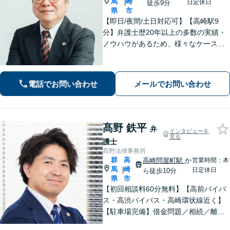
馬
崎
|
日定休日
徒歩9分
県
市
【即日/夜間/土日対応可】【高崎駅9
分】弁護士歴20年以上の多数の実績・
ノウハウがあるため、様々なケースで
の解決実績があります。複雑な案件の
場合には、在籍する弁護士複数名の経
験・ノウハウを活かして共同して取り
電話でお問い合わせ
メールでお問い合わせ
組んでいきます。
髙野 鉄平
弁
インタビューを
見る
護士
髙野法律事務所
群
高
高崎問屋町駅
か
営業時間：本
馬
崎
|
日定休日
ら徒歩10分
県
市
【初回相談料60分無料】【高前バイパ
ス・高渋バイパス・高崎環状線近く】
【駐車場完備】借金問題／相続／離婚
／刑事事件／交通事故等のご相談に幅