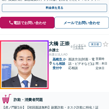
のみで解決も可能！
料金表を見る
電話でお問い合わせ
メールでお問い合わせ
大橋 正崇
東京都
インタビュ
ーを見る
弁護士
弁護士法人AO
営業時
高崎市
か
面談方法(対面・電
らも相談
話・ビデオなど)は
間：本日
受付中
応相談
定休日
詐欺・消費者問題
【虎ノ門駅1分】【初回面談無料】副業詐欺・タスク詐欺に特化！証