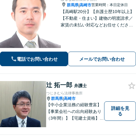
群馬県
高崎市
営業時間：本日定休日
|
【高崎駅20分】【弁護士歴10年以上】
【不動産・住まい】建物の明渡請求／
家賃の未払い対応などお任せくださ
い。強制執行の経験も豊富です。【離
婚・男女問題】相談者さまのお気持ち
に寄り添ってサポートいたします。お
気軽にご相談ください。
電話でお問い合わせ
メールでお問い合わせ
辻 拓一郎
弁護士
つじきむら法律事務所
群馬県
高崎市
|
【中小企業法務の経験豊富】
詳細を見
【事業会社への出向経験あり
る
（3年間）】【宅建士資格】信
頼・丁寧・研鑽