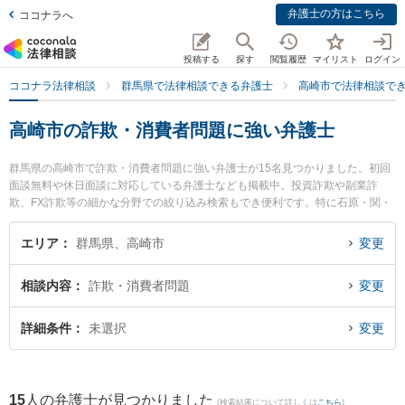
弁護士の方はこちら
ココナラへ
投稿する
探す
閲覧履歴
マイリスト
ログイン
ココナラ法律相談
群馬県で法律相談できる弁護士
高崎市で法律相談で
高崎市の詐欺・消費者問題に強い弁護士
群馬県の高崎市で詐欺・消費者問題に強い弁護士が15名見つかりました。初回
面談無料や休日面談に対応している弁護士なども掲載中。投資詐欺や副業詐
欺、FX詐欺等の細かな分野での絞り込み検索もでき便利です。特に石原・関・
猿谷法律事務所 高崎オフィスの猪俣 有未弁護士や舘山法律事務所の舘山 史明
弁護士、弁護士法人佐々木法律事務所の佐々木 弘道弁護士のプロフィール情報
エリア
群馬県、高崎市
変更
や弁護士費用、強みなどが注目されています。『高崎市で土日や夜間に発生し
た詐欺・消費者問題のトラブルを今すぐに弁護士に相談したい』『詐欺・消費
相談内容
詐欺・消費者問題
変更
者問題のトラブル解決の実績豊富な近くの弁護士を検索したい』『初回相談無
料で詐欺・消費者問題を法律相談できる高崎市内の弁護士に相談予約したい』
などでお困りの相談者さんにおすすめです。
詳細条件
未選択
変更
15
人の弁護士が見つかりました
(検索結果について詳しくは
こちら
)