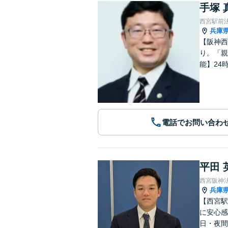
手塚 
西宮駅前
兵庫
【阪神西
り。「親
能】24
電話でお問い合わ
平田 
西宮阪神
兵庫
【西宮駅
に安心感
日・夜間