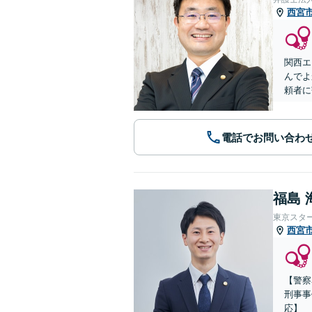
西宮
関西エ
んでよ
頼者に
電話でお問い合わ
福島 
東京スタ
西宮
【警察
刑事事
応】