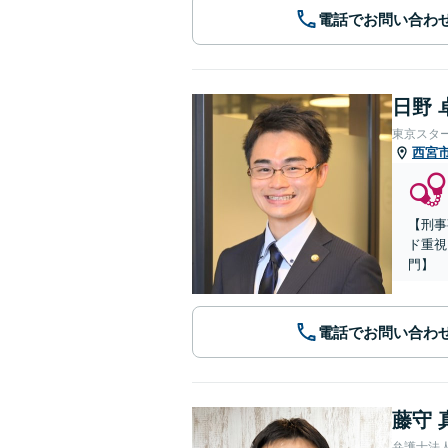
電話でお問い合わ
日野 
東京スタ
西宮
【刑事
ド重視
門】
電話でお問い合わ
藤守 
弁護士法