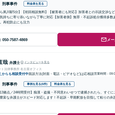
刑事事件
料金表を見る
ら夙川駅5分】【初回相談無料】【被害者にも対応】加害者との示談交渉な
気持ちに寄り添いながら丁寧に対応【加害者側】無罪・不起訴処分獲得多数
。再犯防止にも注力
メー
直哉
弁護士
インタビューを見る
ート法律事務所 名古屋オフィス
市
からも相談受付中
面談方法(対面・電話・ビデオなど)は応相談
営業時間：09:0
刑事事件
事例を見る(6件)
料金表を見る
13拠点／24時間受付】痴漢・盗撮・不同意わいせつで逮捕されたら、すぐ
豊富な弁護士がスピード対応します！不起訴・早期釈放を目指して粘りの弁