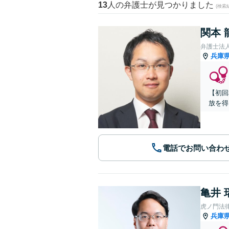
13
人の弁護士が見つかりました
(検索
関本 
弁護士法
兵庫
【初回
放を得
電話でお問い合わ
亀井 
虎ノ門法
兵庫