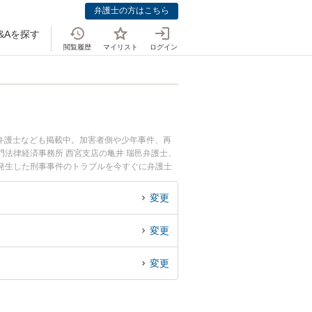
弁護士の方はこちら
&Aを探す
閲覧履歴
マイリスト
ログイン
弁護士なども掲載中。加害者側や少年事件、再
法律経済事務所 西宮支店の亀井 瑞邑弁護士、
発生した刑事事件のトラブルを今すぐに弁護士
西宮市内の弁護士に相談予約したい』などでお困
変更
変更
変更