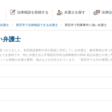
法律相談を投稿する
弁護士を探す
法律Q
弁護士
西宮市で法律相談できる弁護士
西宮市で刑事事件に強い弁護士
い弁護士
名見つかりました。初回面談無料や休日面談に対応している弁護士、解決事例を持つ
もでき便利です。特に弁護士法人芦屋西宮市民法律事務所の関本 龍志弁護士や虎ノ門
フィール情報や弁護士費用、強みなどが注目されています。『西宮市で土日や夜間に
績豊富な近くの弁護士を検索したい』『初回相談無料で刑事事件を法律相談できる