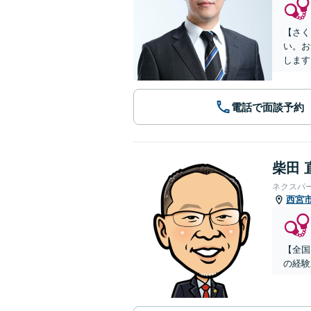
【さく
い。お
します
電話で面談予約
柴田 
ネクスパ
西宮
【全国
の経験