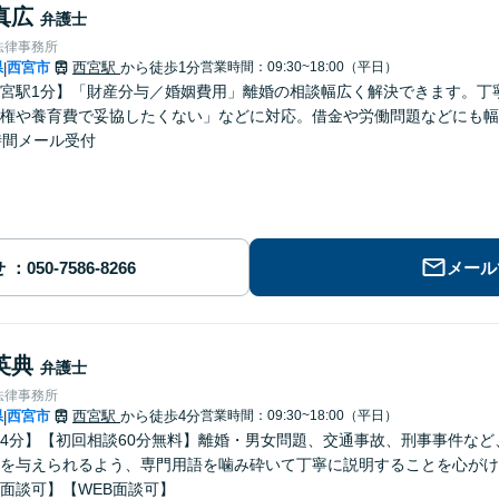
真広
弁護士
法律事務所
県
西宮市
西宮駅
から徒歩1分
営業時間：09:30~18:00（平日）
|
宮駅1分】「財産分与／婚姻費用」離婚の相談幅広く解決できます。丁
権や養育費で妥協したくない」などに対応。借金や労働問題などにも幅
時間メール受付
せ
メール
英典
弁護士
法律事務所
県
西宮市
西宮駅
から徒歩4分
営業時間：09:30~18:00（平日）
|
4分】【初回相談60分無料】離婚・男女問題、交通事故、刑事事件な
を与えられるよう、専門用語を噛み砕いて丁寧に説明することを心がけ
面談可】【WEB面談可】