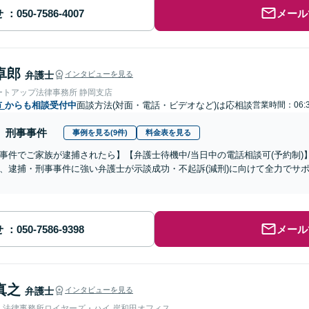
せ
メール
卓郎
弁護士
インタビューを見る
ートアップ法律事務所 静岡支店
市
からも相談受付中
面談方法(対面・電話・ビデオなど)は応相談
営業時間：06:3
刑事事件
事例を見る(9件)
料金表を見る
事件でご家族が逮捕されたら】【弁護士待機中/当日中の電話相談可(予約制
、逮捕・刑事事件に強い弁護士が示談成功・不起訴(減刑)に向けて全力でサ
せ
メール
真之
弁護士
インタビューを見る
人法律事務所ロイヤーズ・ハイ 岸和田オフィス