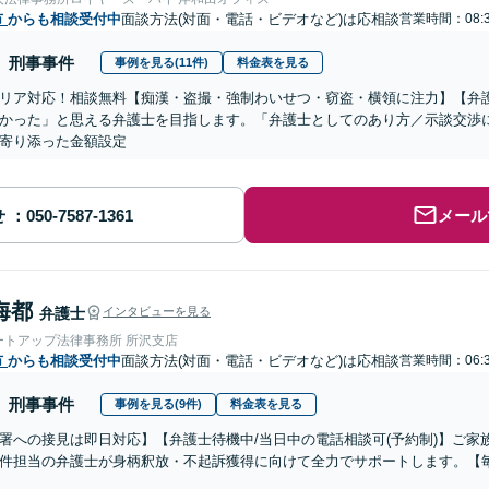
市
からも相談受付中
面談方法(対面・電話・ビデオなど)は応相談
営業時間：08:3
刑事事件
事例を見る(11件)
料金表を見る
リア対応！相談無料【痴漢・盗撮・強制わいせつ・窃盗・横領に注力】【弁
かった」と思える弁護士を目指します。「弁護士としてのあり方／示談交渉
寄り添った金額設定
せ
メール
海都
弁護士
インタビューを見る
ートアップ法律事務所 所沢支店
市
からも相談受付中
面談方法(対面・電話・ビデオなど)は応相談
営業時間：06:3
刑事事件
事例を見る(9件)
料金表を見る
署への接見は即日対応】【弁護士待機中/当日中の電話相談可(予約制)】ご
件担当の弁護士が身柄釈放・不起訴獲得に向けて全力でサポートします。【毎