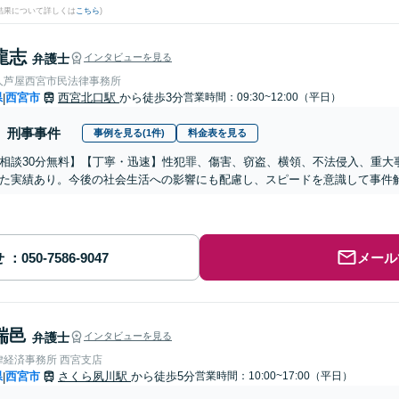
結果について詳しくは
こちら
)
龍志
弁護士
インタビューを見る
人芦屋西宮市民法律事務所
県
西宮市
西宮北口駅
から徒歩3分
営業時間：09:30~12:00（平日）
|
刑事事件
事例を見る(1件)
料金表を見る
相談30分無料】【丁寧・迅速】性犯罪、傷害、窃盗、横領、不法侵入、重大
た実績あり。今後の社会生活への影響にも配慮し、スピードを意識して事件
せ
メール
瑞邑
弁護士
インタビューを見る
律経済事務所 西宮支店
県
西宮市
さくら夙川駅
から徒歩5分
営業時間：10:00~17:00（平日）
|