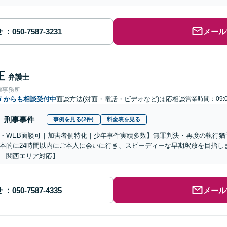
せ
メール
正
弁護士
律事務所
市
からも相談受付中
面談方法(対面・電話・ビデオなど)は応相談
営業時間：09:0
刑事事件
事例を見る(2件)
料金表を見る
・WEB面談可｜加害者側特化｜少年事件実績多数】無罪判決・再度の執行猶
本的に24時間以内にご本人に会いに行き、スピーディーな早期釈放を目指し
｜関西エリア対応】
せ
メール