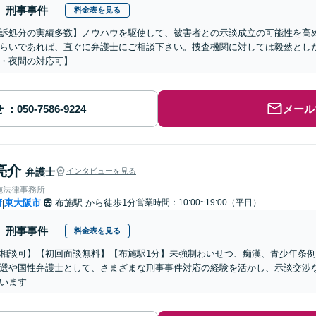
刑事事件
料金表を見る
訴処分の実績多数】ノウハウを駆使して、被害者との示談成立の可能性を高
らいであれば、直ぐに弁護士にご相談下さい。捜査機関に対しては毅然とし
・夜間の対応可】
せ
メール
亮介
弁護士
インタビューを見る
施法律事務所
府
東大阪市
布施駅
から徒歩1分
営業時間：10:00~19:00（平日）
|
刑事事件
料金表を見る
相談可】【初回面談無料】【布施駅1分】未強制わいせつ、痴漢、青少年条
選や国性弁護士として、さまざまな刑事事件対応の経験を活かし、示談交渉
います