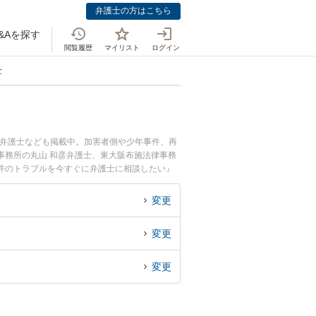
弁護士の方はこちら
&Aを探す
閲覧履歴
マイリスト
ログイン
士
つ弁護士なども掲載中。加害者側や少年事件、再
事務所の丸山 和彦弁護士、東大阪布施法律事務
件のトラブルを今すぐに弁護士に相談したい』
護士に相談予約したい』などでお困りの相談者さ
変更
変更
変更