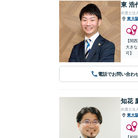
東 浩
弁護士法
東大
【関西
大きな
可】
電話でお問い合わ
知花 
弁護士法人G
東大
【初回