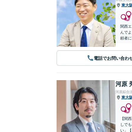
東大
関西エ
んでよ
頼者に
電話でお問い合わ
河原 
河原綜合
東大
【関西
しでも
い」【