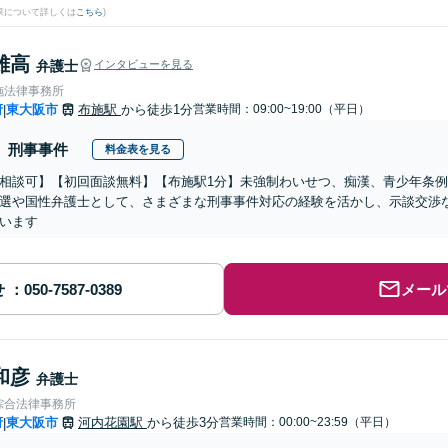
果について詳しくは
こちら
)
雄高
弁護士
インタビューを見る
施法律事務所
府
東大阪市
布施駅
から徒歩1分
営業時間：09:00~19:00（平日）
|
刑事事件
料金表を見る
相談可】【初回面談無料】【布施駅1分】未強制わいせつ、痴漢、青少年条
選や国性弁護士として、さまざまな刑事事件対応の経験を活かし、示談交渉
います
せ
メール
和彦
弁護士
綜合法律事務所
府
東大阪市
河内花園駅
から徒歩3分
営業時間：00:00~23:59（平日）
|