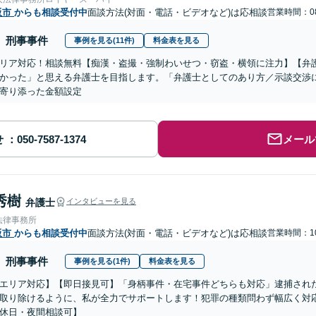
阪市
からも相談受付中
面談方法(対面・電話・ビデオなど)は応相談
営業時間：08
刑事事件
事例を見る(11件)
料金表を見る
リア対応！相談無料【痴漢・盗撮・強制わいせつ・窃盗・横領に注力】【弁
かった」と思える弁護士を目指します。「弁護士としてのあり方／示談交渉
寄り添った金額設定
せ
メール
秀樹
弁護士
インタビューを見る
法律事務所
阪市
からも相談受付中
面談方法(対面・電話・ビデオなど)は応相談
営業時間：10
刑事事件
事例を見る(1件)
料金表を見る
エリア対応】【即日接見可】「身柄事件・在宅事件どちらも対応」逮捕され
取り除けるように、私が全力でサポートします！犯罪の種類問わず幅広く対
休日・夜間相談可】