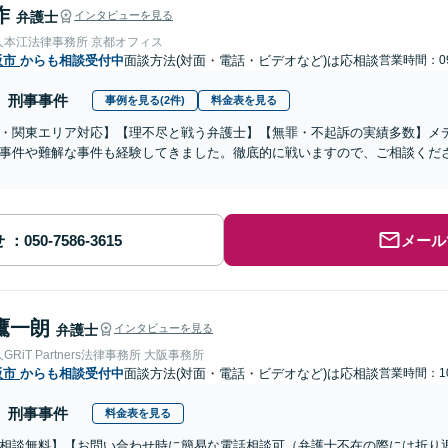
作
弁護士
インタビューを見る
人本江法律事務所 京都オフィス
阪市
からも相談受付中
面談方法(対面・電話・ビデオなど)は応相談
営業時間：09
刑事事件
事例を見る(2件)
料金表を見る
・関東エリア対応】【理不尽と戦う弁護士】【無罪・不起訴の実績多数】メ
事件や難解な事件も経験してきました。徹底的に戦いますので、ご相談くださ
せ
メール
鷹一朗
弁護士
インタビューを見る
RiT Partners法律事務所 大阪事務所
阪市
からも相談受付中
面談方法(対面・電話・ビデオなど)は応相談
営業時間：10
刑事事件
料金表を見る
相談無料】【お問い合わせ時に簡易な電話相談可（弁護士不在の際には折り