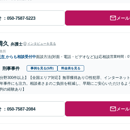
せ
メール
清久
弁護士
インタビューを見る
事務所
阪市
からも相談受付中
面談方法(対面・電話・ビデオなど)は応相談
営業時間：07
刑事事件
事例を見る(5件)
料金表を見る
分野300件以上】【全国エリア対応】無罪獲得あり◎性犯罪、インターネッ
年事件にも注力。相談者さまのご負担を軽減し、早期にご安心いただけるよ
判の経験あり】
せ
メール