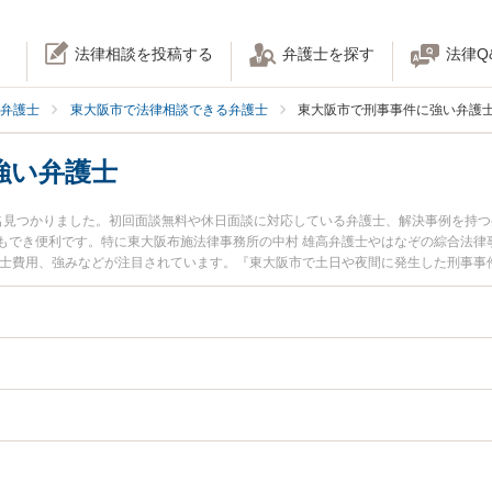
法律相談を投稿する
弁護士を探す
法律Q
弁護士
東大阪市で法律相談できる弁護士
東大阪市で刑事事件に強い弁護
強い弁護士
名見つかりました。初回面談無料や休日面談に対応している弁護士、解決事例を持
もでき便利です。特に東大阪布施法律事務所の中村 雄高弁護士やはなぞの綜合法律
護士費用、強みなどが注目されています。『東大阪市で土日や夜間に発生した刑事事
弁護士を検索したい』『初回相談無料で刑事事件を法律相談できる東大阪市内の弁