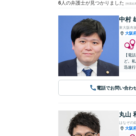
6
人の弁護士が見つかりました
(検索結
中村 
東大阪布
大阪
【電話
ど。私
迅速行
電話でお問い合わ
丸山 
はなぞの
大阪