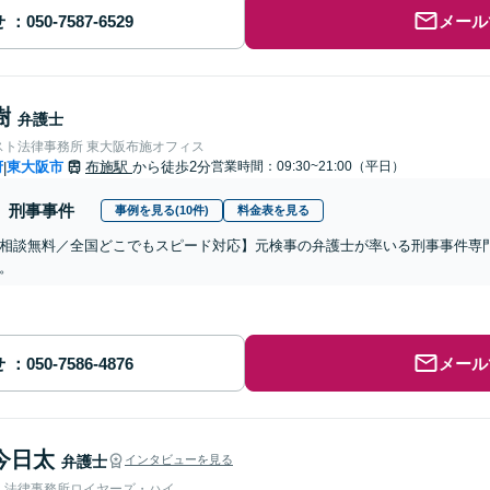
せ
メール
樹
弁護士
スト法律事務所 東大阪布施オフィス
府
東大阪市
布施駅
から徒歩2分
営業時間：09:30~21:00（平日）
|
刑事事件
事例を見る(10件)
料金表を見る
相談無料／全国どこでもスピード対応】元検事の弁護士が率いる刑事事件専
。
せ
メール
今日太
弁護士
インタビューを見る
人法律事務所ロイヤーズ・ハイ