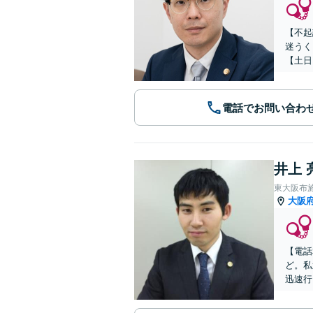
【不起
迷うく
【土日
電話でお問い合わ
井上 
東大阪布
大阪
【電話
ど。私
迅速行