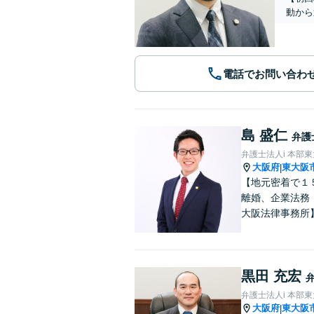
動から
電話でお問い合わ
島 盛仁
弁護
弁護士法人i 本部
大阪府
東大阪
|
【地元密着で１
離婚、企業法務
大阪法律事務所
黒田 充宏
弁護士法人i 本部
大阪府
東大阪
|