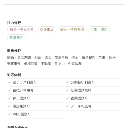
注力分野
離婚・男女問題
交通事故
借金・債務整理
労働・雇用
刑事事件
取扱分野
離婚・男女問題
相続・遺言
交通事故
借金・債務整理
労働・雇用
刑事事件
債権回収
不動産・住まい
企業法務
対応体制
法テラス利用可
分割払い利用可
後払い利用可
初回面談無料
休日面談可
夜間面談可
電話相談可
メール相談可
WEB面談可