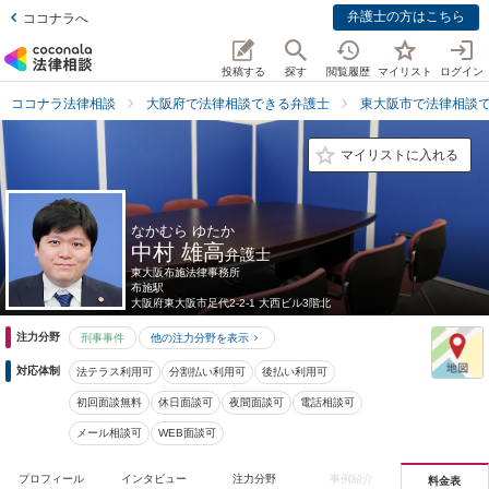
弁護士の方はこちら
ココナラへ
投稿する
探す
閲覧履歴
マイリスト
ログイン
ココナラ法律相談
大阪府で法律相談できる弁護士
東大阪市で法律相談
マイリストに入れる
なかむら ゆたか
中村 雄高
弁護士
東大阪布施法律事務所
布施駅
大阪府
東大阪市足代2-2-1 大西ビル3階北
注力分野
刑事事件
他の注力分野を表示
対応体制
法テラス利用可
分割払い利用可
後払い利用可
初回面談無料
休日面談可
夜間面談可
電話相談可
メール相談可
WEB面談可
プロフィール
インタビュー
注力分野
事例紹介
料金表