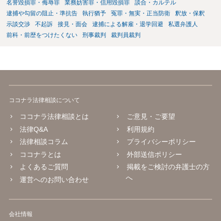
名誉毀損罪・侮辱罪
業務妨害罪・信用毀損罪
談合・カルテル
逮捕や勾留の阻止・準抗告
執行猶予
冤罪・無実・正当防衛
釈放・保釈
示談交渉
不起訴
接見・面会
逮捕による解雇・退学回避
私選弁護人
前科・前歴をつけたくない
刑事裁判
裁判員裁判
ココナラ法律相談について
ココナラ法律相談とは
ご意見・ご要望
法律Q&A
利用規約
法律相談コラム
プライバシーポリシー
ココナラとは
外部送信ポリシー
よくあるご質問
掲載をご検討の弁護士の方
へ
運営へのお問い合わせ
会社情報