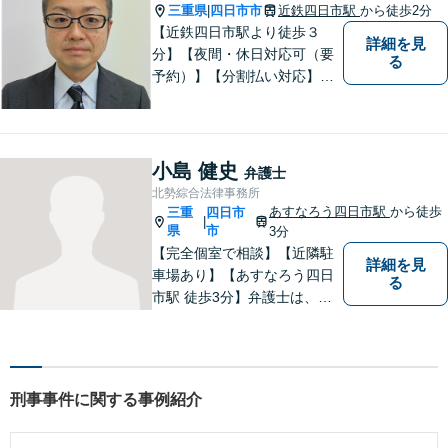
三重県
四日市市
近鉄四日市駅
から徒歩2分
|
【近鉄四日市駅より徒歩３
詳細を見
分】【夜間・休日対応可（要
る
予約）】【分割払い対応】
【弁護士歴１０年以上】 法律
相談を大切にしています。ま
ずはできる限り丁寧にお聞き
して、一緒に解決方法を考え
小島 健史
弁護士
る手助けをさせていただけれ
北勢綜合法律事務所
ばと思いますので、お気軽に
あすなろう四日市駅
から徒歩
三重
四日市
|
ご相談ください。
県
市
3分
【完全個室で相談】【近隣駐
詳細を見
車場あり】【あすなろう四日
る
市駅 徒歩3分】弁護士は、依
頼者の方のサポーターです。
わからないことがあれば、何
でも聞いてください。 問題解
決に向かって一緒に頑張りま
刑事事件に関する事例紹介
しょう。