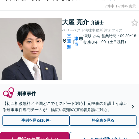
7件中 1-7件を表示
大屋 亮介
弁護士
ベリーベスト法律事務所 津オフィス
三
津駅
から
営業時間：09:30~18:
津
重
|
00（土日祝日）
徒歩8分
市
県
刑事事件
【初回相談無料／全国どこでもスピード対応】元検事の弁護士が率い
る刑事事件専門チームが、幅広い犯罪の加害者弁護に対応。
事例を見る(10件)
料金表を見る