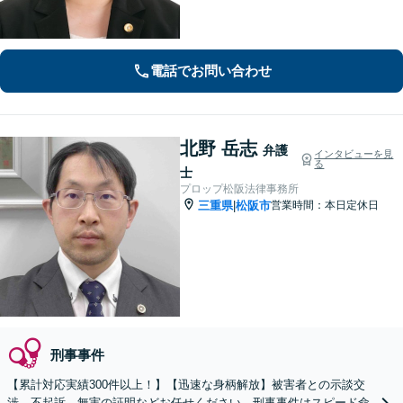
分は無料）
電話でお問い合わせ
北野 岳志
弁護
インタビューを見
る
士
プロップ松阪法律事務所
三重県
松阪市
営業時間：本日定休日
|
刑事事件
【累計対応実績300件以上！】【迅速な身柄解放】被害者との示談交
渉、不起訴、無実の証明などお任せください。刑事事件はスピード命