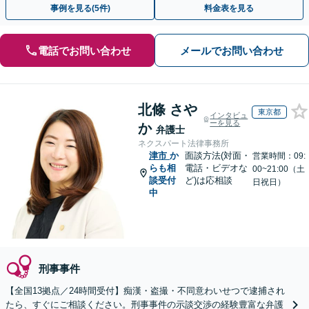
事例を見る(5件)
料金表を見る
電話でお問い合わせ
メールでお問い合わせ
北條 さや
東京都
インタビュ
ーを見る
か
弁護士
ネクスパート法律事務所
津市
か
面談方法(対面・
営業時間：09:
らも相
電話・ビデオな
00~21:00（土
談受付
ど)は応相談
日祝日）
中
刑事事件
【全国13拠点／24時間受付】痴漢・盗撮・不同意わいせつで逮捕され
たら、すぐにご相談ください。刑事事件の示談交渉の経験豊富な弁護