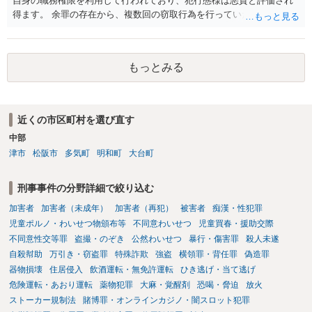
自身の職務権限を利用して行われており、犯行態様は悪質と評価され
得ます。 余罪の存在から、複数回の窃取行為を行っていたことも悪質
性に加味されます。 また、被害額も窃盗事案としては多額の部類に入
ると思われます。 他方、余罪を含めた全額を弁済していることは、被
害者の経済的損害の回復として有利に斟酌されます。 また、前科前歴
もっとみる
を有しないことも、規範意識が鈍磨しきっているとまでは言えず、有
利な点です。 その他、家族の監督等の情状証拠を適切に提出すること
で、私見ですが、執行猶予判決を視野に入れることが可能な事案と思
われます。 上記、一つの意見として参考ください。
近くの市区町村を選び直す
中部
津市
松阪市
多気町
明和町
大台町
刑事事件の分野詳細で絞り込む
加害者
加害者（未成年）
加害者（再犯）
被害者
痴漢・性犯罪
児童ポルノ・わいせつ物頒布等
不同意わいせつ
児童買春・援助交際
不同意性交等罪
盗撮・のぞき
公然わいせつ
暴行・傷害罪
殺人未遂
自殺幇助
万引き・窃盗罪
特殊詐欺
強盗
横領罪・背任罪
偽造罪
器物損壊
住居侵入
飲酒運転・無免許運転
ひき逃げ・当て逃げ
危険運転・あおり運転
薬物犯罪
大麻・覚醒剤
恐喝・脅迫
放火
ストーカー規制法
賭博罪・オンラインカジノ・闇スロット犯罪