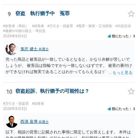
9
窃盗 執行猶予中 冤罪
#加害者（再犯）
#加害者
#万引き・窃盗罪
#冤罪・無実・正当防衛
#示談交渉
#逮捕や勾留の阻止・準抗告
2026年8月4日
役にたった
3
鬼沢 健士
弁護士
売った商品と被害品が一致しているとなると、かなり弁解が苦しいで
しょうが、 被害品は指輪ですから一致しないはずです。 被害の裏付け
ができなければ無実であることはわかってもらえるはずです。
10
窃盗起訴、執行猶予の可能性は？
#万引き・窃盗罪
#加害者
2026年8月3日
役にたった
3
西浦 嘉博
弁護士
以下、相談の背景に記載された事情に限定してお答えします。 本件は