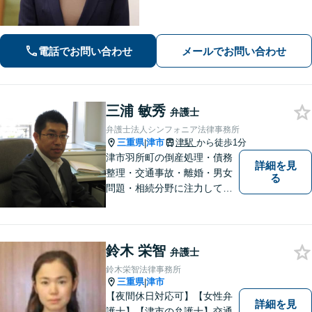
年以上】当日相談可能です（予約必
要）。【駐車券サービスあり】お気軽
にご相談ください。
電話でお問い合わせ
メールでお問い合わせ
三浦 敏秀
弁護士
弁護士法人シンフォニア法律事務所
三重県
津市
津駅
から徒歩1分
|
津市羽所町の倒産処理・債務
詳細を見
整理・交通事故・離婚・男女
る
問題・相続分野に注力してい
る弁護士です。お困りの方は
是非一度ご相談ください。
【個人の債務整理、交通事故
鈴木 栄智
相談は初回無料】【夜間予約
弁護士
可能】
鈴木栄智法律事務所
三重県
津市
|
【夜間休日対応可】【女性弁
詳細を見
護士】【津市の弁護士】交通