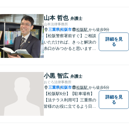
山本 哲也
弁護士
山本法律事務所
三重県
松阪市
松阪駅
から徒歩9分
|
【松阪警察署前すぐ】ご相談
詳細を見
いただければ、きっと解決の
る
糸口がみつかると思います。
法律の専門家としての豊富な
知識と経験で、誠実にご対応
いたします。
小黒 智広
弁護士
おぐろ法律事務所
三重県
松阪市
松阪駅
から徒歩6分
|
【松阪駅6分】【駐車場有】
詳細を見
【法テラス利用可】三重県の
る
皆様のお役に立てるよう日々
努力を怠らず、研鑽を積みた
いと考えています。弁護士に
ご相談いただければ、早期に