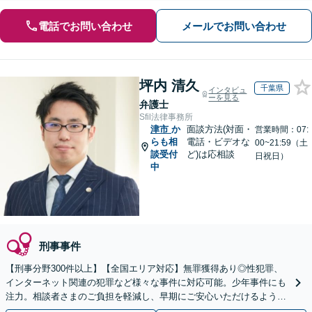
電話でお問い合わせ
メールでお問い合わせ
坪内 清久
千葉県
インタビュ
ーを見る
弁護士
Sfil法律事務所
津市
か
面談方法(対面・
営業時間：07:
らも相
電話・ビデオな
00~21:59（土
談受付
ど)は応相談
日祝日）
中
刑事事件
【刑事分野300件以上】【全国エリア対応】無罪獲得あり◎性犯罪、
インターネット関連の犯罪など様々な事件に対応可能。少年事件にも
注力。相談者さまのご負担を軽減し、早期にご安心いただけるよう尽
力します【遠方のご依頼可】【裁判員裁判の経験あり】