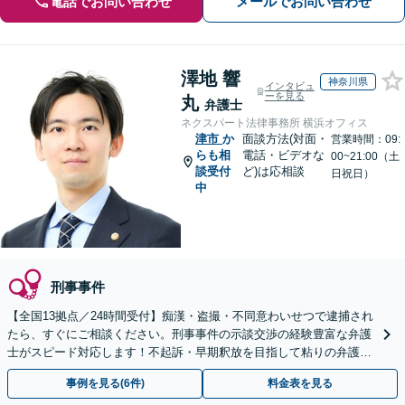
電話でお問い合わせ
メールでお問い合わせ
澤地 響
神奈川県
インタビュ
ーを見る
丸
弁護士
ネクスパート法律事務所 横浜オフィス
津市
か
面談方法(対面・
営業時間：09:
らも相
電話・ビデオな
00~21:00（土
談受付
ど)は応相談
日祝日）
中
刑事事件
【全国13拠点／24時間受付】痴漢・盗撮・不同意わいせつで逮捕され
たら、すぐにご相談ください。刑事事件の示談交渉の経験豊富な弁護
士がスピード対応します！不起訴・早期釈放を目指して粘りの弁護活
動を行います。
事例を見る(6件)
料金表を見る