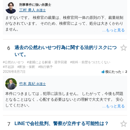
刑事事件に強い弁護士
三村 勇人
弁護士
まずないです。 検察官の裁量は、検察官同一体の原則の下、裁量統制
がなされています。 そのため、検察官によって、処分は大きくかわり
ません。
6
過去の公然わいせつ行為に関する法的リスクにつ
いて。
#公然わいせつ
#逮捕による解雇・退学回避
#前科・前歴をつけたくない
#不起訴
#釈放・保釈
#執行猶予
2026年8月7日
役にたった
2
竹本 真紀
弁護士
本件につきましては，犯罪に該当しません。 したがって，今後も問題
となることはなく，心配する必要はないとの理解で大丈夫です。 安心
してください。
7
LINEで会社批判、警察が立件する可能性は？