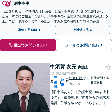
刑事事件
【全国13拠点／24時間受付】痴漢・盗撮・不同意わいせつで逮捕され
たら、すぐにご相談ください。刑事事件の示談交渉の経験豊富な弁護
士がスピード対応します！不起訴・早期釈放を目指して粘りの弁護活
動を行います。
事例を見る(6件)
料金表を見る
電話でお問い合わせ
メールでお問い合わせ
中須賀 友亮
弁護士
八町綜合法律事務所
三
津新町駅
から
営業時間：本
津
重
|
日定休日
徒歩8分
市
県
【駐車場あり】【弁護士歴10年以上】
【借金・債務整理】業者からの請求の
電話・手紙を速やかに止めます。【交
通事故】解決実績多数。適切な賠償金