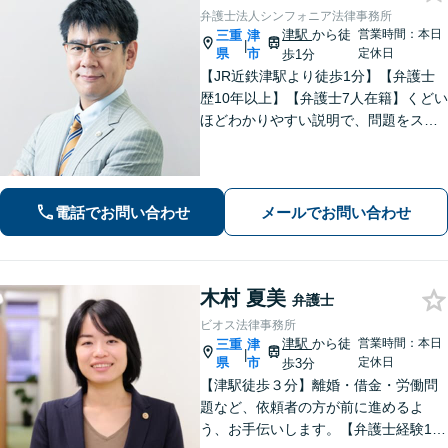
弁護士法人シンフォニア法律事務所
津駅
から徒
営業時間：本日
三重
津
|
県
市
定休日
歩1分
【JR近鉄津駅より徒歩1分】【弁護士
歴10年以上】【弁護士7人在籍】くどい
ほどわかりやすい説明で、問題をスム
ーズに解決します！【離婚・男女問
題】男性側のご相談・ご依頼の実績多
数【借金・債務整理】自己破産で、借
金を0にできる可能性があります。
電話でお問い合わせ
メールでお問い合わせ
木村 夏美
弁護士
ビオス法律事務所
津駅
から徒
営業時間：本日
三重
津
|
県
市
定休日
歩3分
【津駅徒歩３分】離婚・借金・労働問
題など、依頼者の方が前に進めるよ
う、お手伝いします。【弁護士経験10