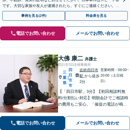
です。大切な家族や友人が逮捕されたら、すぐにご連絡ください。
【初回相談無料】【電話相談可】【休日面談可】
事例を見る(2件)
料金表を見る
電話でお問い合わせ
メールでお問い合わせ
大佛 康二
弁護士
四日市SG法律事務所
四
近鉄四日市
営業時間：09:00~
三
日
20:00（土日祝
駅
から徒歩
重
|
市
日）
2分
県
市
【「四日市駅」3分】【初回相談料無
料/分割払い対応】明朗会計でご相談時
の費用もご安心。「催促の電話が鳴り
止まない」「FXや仮想通貨で大損し
た」に対応できます。自己破産や任意
電話でお問い合わせ
メールでお問い合わせ
整理、個人再生など幅広い解決方法を
提示【完全個室で安心】