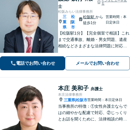
インタビューを見
る
士
松阪みらい法律事務所
三
松
松阪駅
から
営業時間：本
重
阪
|
日定休日
徒歩1分
県
市
【松阪駅1分】【完全個室で相談】これ
まで交通事故、離婚・男女問題、遺産
相続などさまざまな法律問題に対応し
てきました！法律家としてだけではな
く、一人の人として相談者さまに寄り
電話でお問い合わせ
メールでお問い合わせ
添っていきたいと考えております。 ま
ずはお気軽にご相談ください【夜間面
談可】
本庄 美和子
弁護士
本庄法律事務所
三重県
松阪市
営業時間：本日定休日
|
当事務所の特徴：①女性弁護士ならで
はの細やかな配慮で対応、②じっくり
とお話を聞くために、法律相談の時間
は1時間枠の設定（ただし，初回30分間