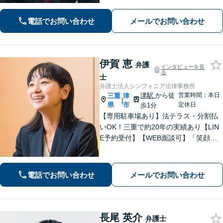
額の獲得に尽力します。物損も対応し
ます。【分割払い利用可】【当日・夜
電話でお問い合わせ
メールでお問い合わせ
間の面談可】【完全個室で対応】
伊賀 恵
弁護
インタビューを見
る
士
弁護士法人シンフォニア法律事務所
津駅
から徒
営業時間：本日
三重
津
|
県
市
定休日
歩1分
【専用駐車場あり】法テラス・分割払
いOK！三重で約20年の実績あり【LIN
E予約受付】【WEB面談可】「笑顔に
なってほしい」がモットー。交渉によ
るスピード解決を目指します【離婚】
性別・年代問わず実績豊富【借金】家
電話でお問い合わせ
メールでお問い合わせ
計全体を見直すプランをご提案
長尾 英介
弁護士