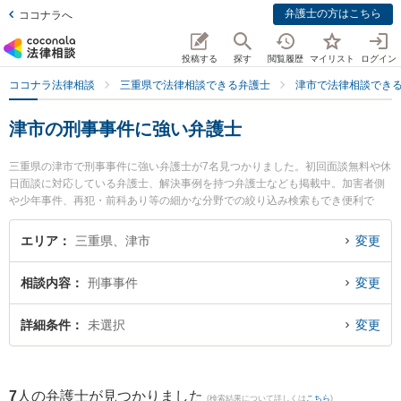
弁護士の方はこちら
ココナラへ
投稿する
探す
閲覧履歴
マイリスト
ログイン
ココナラ法律相談
三重県で法律相談できる弁護士
津市で法律相談でき
津市の刑事事件に強い弁護士
三重県の津市で刑事事件に強い弁護士が7名見つかりました。初回面談無料や休
日面談に対応している弁護士、解決事例を持つ弁護士なども掲載中。加害者側
や少年事件、再犯・前科あり等の細かな分野での絞り込み検索もでき便利で
す。特にベリーベスト法律事務所 津オフィスの大屋 亮介弁護士や八町綜合法律
事務所の中須賀 友亮弁護士、弁護士法人シンフォニア法律事務所の伊賀 恵弁護
エリア
三重県、津市
変更
士のプロフィール情報や弁護士費用、強みなどが注目されています。『津市で
土日や夜間に発生した刑事事件のトラブルを今すぐに弁護士に相談したい』
相談内容
刑事事件
変更
『刑事事件のトラブル解決の実績豊富な近くの弁護士を検索したい』『初回相
談無料で刑事事件を法律相談できる津市内の弁護士に相談予約したい』などで
お困りの相談者さんにおすすめです。
詳細条件
未選択
変更
7
人の弁護士が見つかりました
(検索結果について詳しくは
こちら
)