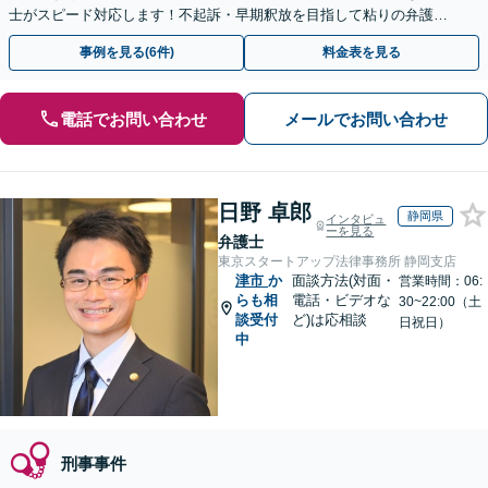
士がスピード対応します！不起訴・早期釈放を目指して粘りの弁護活
動を行います。
事例を見る(6件)
料金表を見る
電話でお問い合わせ
メールでお問い合わせ
日野 卓郎
静岡県
インタビュ
ーを見る
弁護士
東京スタートアップ法律事務所 静岡支店
津市
か
面談方法(対面・
営業時間：06:
らも相
電話・ビデオな
30~22:00（土
談受付
ど)は応相談
日祝日）
中
刑事事件