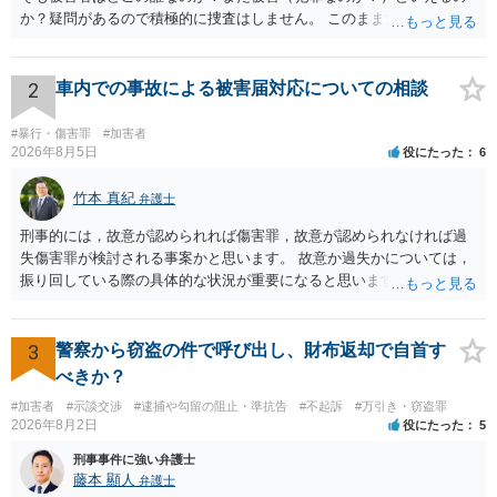
か？疑問があるので積極的に捜査はしません。 このまま女性から警察
への届出がなければ何事もなく終わると思います。
2
車内での事故による被害届対応についての相談
#暴行・傷害罪
#加害者
2026年8月5日
役にたった
6
竹本 真紀
弁護士
刑事的には，故意が認められれば傷害罪，故意が認められなければ過
失傷害罪が検討される事案かと思います。 故意か過失かについては，
振り回している際の具体的な状況が重要になると思います。 民事的に
は，不法行為に基づく損害賠償請求の対象となり，こちらは故意でも
過失でも該当するでしょう。 因果関係（刑事も民事も影響あり）とし
ては，数週間経過している点も問題になるかもしれません。 因果関係
3
警察から窃盗の件で呼び出し、財布返却で自首す
がなくなれば，評価の仕方が大きく変わります。 いずれにしまして
べきか？
も，ご心配であるならば，お近くの弁護士の方に相談されるのがよい
#加害者
#示談交渉
#逮捕や勾留の阻止・準抗告
#不起訴
#万引き・窃盗罪
と思います。
2026年8月2日
役にたった
5
刑事事件に強い弁護士
藤本 顯人
弁護士