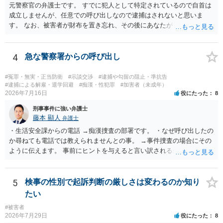
元警察官の弁護士です。 すでに犯人として特定されているので自首は
成立しませんが、任意での呼び出しなので逮捕はされないと思いま
す。 なお、被害者が財布を置き忘れ、その後にあなたがトイレに入
り、再び被害者がトイレに戻ったら財布が無かったような事情がある
と言い逃れはかなり厳しいものと思います。
4
急な警察署からの呼び出し
#冤罪・無実・正当防衛
#示談交渉
#逮捕や勾留の阻止・準抗告
#逮捕による解雇・退学回避
#痴漢・性犯罪
#加害者（未成年）
2026年7月16日
役にたった
8
刑事事件に強い弁護士
藤本 顯人
弁護士
・生活安全課からの電話 →痴漢捜査の部署です。 ・なぜ呼び出したの
か尋ねても電話では教えられませんとの事。 →事件捜査の場合にその
ように伝えます。 事前にヒントを与えると言い訳されるからです。 ・
満員電車の中でかなり女性と密着してしまった可能性があるとの心当
たり →やはり痴漢として疑われているのでは。 そもそも痴漢をやって
ないのであれば、何も疑われる筋合いは無いわけですし狼狽える必要
5
検事の性別で起訴判断の厳しさは変わるのか知り
はないですね。
たい
#被害者
2026年7月29日
役にたった
8