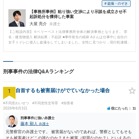
# 盗撮・のぞき
【事務所事例】粘り強い交渉により示談を成立させ不
起訴処分を獲得した事案
大屋 亮介
弁護士
【ご相談内容】※ベリーベスト法律事務所全体の解決事例となります。 罪
名：建造物侵入 解決結果：不起訴 ■事件発生の経緯 Aさんは仕事中に会社の
女子トイレに侵入し盗撮をしてしまいました。女性に見つかり，現行犯逮捕
されました。 ■相談～解決の流れ Aさんの妻から，夫が会社の女子トイレで盗
撮し現行犯逮捕されたとの相談が入りました。直ちに事実関係を確認し，接
見に行きました。接見後は，勾留請求をされる前に検察官と面談をし，Aさん
を勾留する必要性が低いことなどを訴えました。無事Aさんは釈放されまし
た。 その後は，被害者の方との示談交渉に取り組みました。被害者の方は当
刑事事件の法律Q&Aランキング
初示談について消極的でしたが，Aさんの謝罪の手紙などにより反省の意を伝
え，粘り強く交渉した結果，なんとか示談を成立させることができました。
最終的に，Aさんは不起訴処分となりました。 ■解決のポイント 被害者の方が
1
すんなりと示談を受け入れてくれることは，決して多くはありません。 本件
自首するも被害届けがでていなかった場合
でも被害者の方は精神的に示談することは受け入れがたいというお気持ちで
した。そのような中でも，真摯に反省の意を伝え，粘り強く交渉を続けるこ
#不同意わいせつ
#不同意性交等罪
#加害者
とによって，当方の意向をご理解いただくことができ，無事示談が成立しま
2026年8月3日
役にたった
11
した。示談交渉には数か月を要してしまいましたが，不起訴処分を獲得する
ことができたので，Aさんにも満足していただくことができました。 このよ
刑事事件に強い弁護士
うに，弁護士の粘り強い交渉が解決のポイントとなりました。
藤本 顯人
弁護士
元警察官の弁護士です。 被害届がないのであれば、警察としてもそも
そも被害者はどこの誰なのか？また被害（犯罪なのか？）といえるの