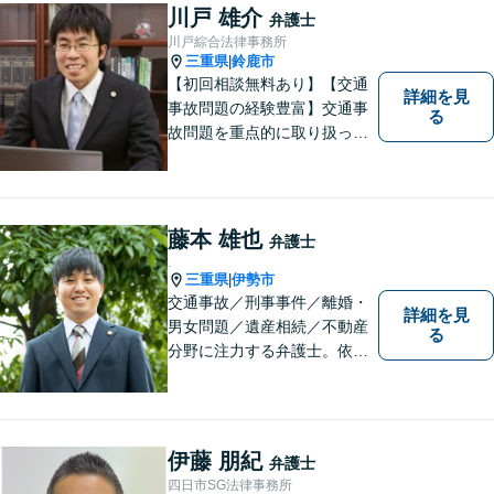
解決できる問題もありますの
川戸 雄介
弁護士
で、 お気軽にご相談くださ
川戸綜合法律事務所
い。
三重県
鈴鹿市
|
【初回相談無料あり】【交通
詳細を見
事故問題の経験豊富】交通事
る
故問題を重点的に取り扱って
おり、中でも被害者からのご
相談案件を中心に手掛けてい
ます。その他の法律問題につ
いても、あなたの身近な相談
藤本 雄也
弁護士
役として、あなたの力になり
.
ます。
三重県
伊勢市
|
交通事故／刑事事件／離婚・
詳細を見
男女問題／遺産相続／不動産
る
分野に注力する弁護士。依頼
者の気持ちに寄り添って働く
ことがモットーです。まずは
お気軽にご相談ください！
【離婚・男女問題の経験多
伊藤 朋紀
弁護士
数】
四日市SG法律事務所