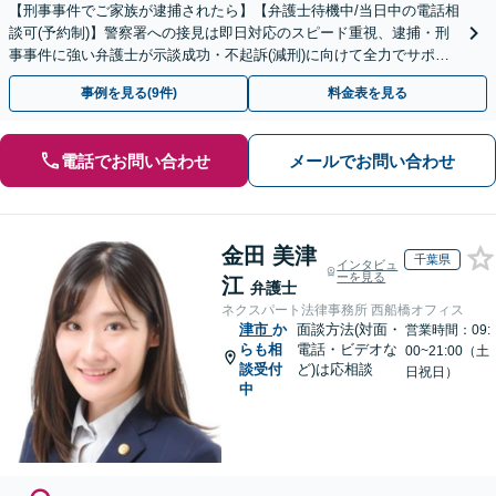
【刑事事件でご家族が逮捕されたら】【弁護士待機中/当日中の電話相
談可(予約制)】警察署への接見は即日対応のスピード重視、逮捕・刑
事事件に強い弁護士が示談成功・不起訴(減刑)に向けて全力でサポー
トします。【加害者側の相談専門】
事例を見る(9件)
料金表を見る
電話でお問い合わせ
メールでお問い合わせ
金田 美津
千葉県
インタビュ
ーを見る
江
弁護士
ネクスパート法律事務所 西船橋オフィス
津市
か
面談方法(対面・
営業時間：09:
らも相
電話・ビデオな
00~21:00（土
談受付
ど)は応相談
日祝日）
中