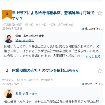
ご参考ください。
3
年上部下による給与情報暴露、懲戒解雇は可能で
すか？
#問題社員の対応
#正社員・契約社員
#労働・雇用契約違反
2026年7月28日
役にたった
3
労働・雇用に強い弁護士
澁谷 望
弁護士
回答いたします。※弁護士により見解は異なる可能性があります。 結
論から申し上げますと、まずは会社の就業規則や「懲戒規程」の定め
に合致しているかを確認した上で、人事部門へ相談されることが最優
先となります。 その上で、いきなりの懲戒解雇は法的ハードルが高い
ものの、重い懲戒処分の対象には十分なり得ます。 名誉や評価の回復
については、会社側に「部下の不正行為による情報漏洩」と正式に認
4
休業期間の会社との交渉を依頼出来るか
定させ、誤認した他部署への適切なフォローや周知を求めるのが有効
です。 あるいは、懲戒があったことを社内で周知される手続があるの
#労災対応
#正社員・契約社員
#労働審判
ならば、それにより軽微ながら回復はできるかもしれません。 さらに
2026年7月25日
役にたった
1
個人としても、相手に対してプライバシー侵害等に基づく損害賠償
（慰謝料）を請求する選択肢がありえます（ただし、金額は多額にな
和田 史郎
弁護士
らない可能性があります。）。
仮に解雇された場合、会社には労基法19条の解雇制限規定を理由に解