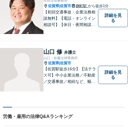
半田法律事務所
佐賀県
佐賀市
麹町駅
から徒歩1分
|
【初回交通事故・企業法務相
詳細を見
談無料】【電話・オンライン
る
相談可】【休日・夜間相談
可】適正・迅速、そして親身
なサービスの提供を心がけて
います。
山口 修
弁護士
山口・佐藤法律事務所
佐賀県
佐賀市
|
【佐賀駅徒歩16分】【法テラ
詳細を見
ス可】中小企業法務／不動産
る
／交通事故／相続など、幅広
いお困りごとに対応！依頼者
様のお気持ちやご事情に寄り
添い、適切な解決へと導きま
す。まずはお気軽にご相談く
ださい。【初回面談無料】
労働・雇用の法律Q&Aランキング