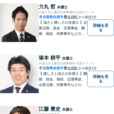
力丸 哲
弁護士
弁護士法人桑原法律事務所 佐賀オフィス
佐賀県
佐賀市
佐賀駅
から徒歩1分
|
【 強さと優しさの弁護士 】企
詳細を見
業法務、借金、交通事故、離
る
婚、相続、刑事事件などのご
相談を承っております。まず
はお気軽にご相談ください。
チーム体制による迅速で最適
なリーガルサービスを提供い
塚本 耕平
弁護士
たします。
弁護士法人桑原法律事務所 佐賀オフィス
佐賀県
佐賀市
佐賀駅
から徒歩1分
|
【 優しさと強さの弁護士 】離
詳細を見
婚、借金、相続、交通事故、
る
企業法務、刑事事件などのご
相談を承っております。まず
はお気軽にご相談ください。
チーム体制による迅速で最適
なリーガルサービスを提供い
江藤 豊史
弁護士
たします。