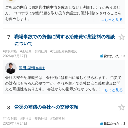
ご相談の内容は個別具体的事情を確認しないと判断しようがありませ
ん。 ココナラで労働問題を取り扱う弁護士に個別相談をされることを
お薦めします。
7
職場事故での負傷に関する治療費や慰謝料の相談
について
#労災対応
#正社員・契約社員
#安全配慮義務違反
2026年7月17日
役にたった
3
岡田 晃朝
弁護士
会社の安全配慮義務は、会社側には相当に厳しく見られます。 労災で
の対応はもちろん必要ですが、それを超えて会社に安全義務違反に問
える可能性もあります。 会社からの指示がなかっても、逆に危険な作
業の場合は会社側が危険を告げて注意を促していないとか、定期的な
実地指導をしていないことが問題になった事例もあります。ですの
で、指示が無ければ免責されるわけではありません。責任追及の交渉
8
労災の補償の会社への交渉依頼
となるでしょう。
#労災対応
#正社員・契約社員
#労働審判
2026年7月14日
役にたった
1