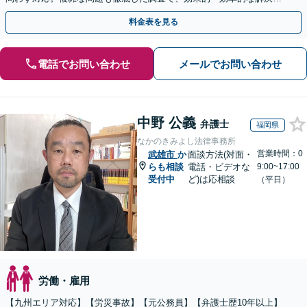
目指します。セカンドオピニオン可【休日・夜間相談可】
料金表を見る
電話でお問い合わせ
メールでお問い合わせ
中野 公義
弁護士
福岡県
なかのきみよし法律事務所
営業時間：0
武雄市
か
面談方法(対面・
らも相談
電話・ビデオな
9:00~17:00
受付中
ど)は応相談
（平日）
労働・雇用
【九州エリア対応】【労災事故】【元公務員】【弁護士歴10年以上】