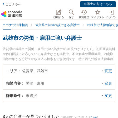
弁護士の方はこちら
ココナラへ
投稿する
探す
閲覧履歴
マイリスト
ログイン
ココナラ法律相談
佐賀県で法律相談できる弁護士
武雄市で法律相談で
武雄市の労働・雇用に強い弁護士
佐賀県の武雄市で労働・雇用に強い弁護士が3名見つかりました。初回面談無料
や休日面談に対応している弁護士なども掲載中。不当解雇や退職勧奨、内定取
消等の細かな分野での絞り込み検索もでき便利です。特に西九州総合法律事務
所の行武 謙一弁護士や武雄法律事務所の大和 幸四郎弁護士、弁護士法人桑原法
律事務所の矢野 雄基弁護士のプロフィール情報や弁護士費用、強みなどが注目
エリア
佐賀県、武雄市
変更
されています。『武雄市で土日や夜間に発生した労働・雇用のトラブルを今す
ぐに弁護士に相談したい』『労働・雇用のトラブル解決の実績豊富な近くの弁
相談内容
労働・雇用
変更
護士を検索したい』『初回相談無料で労働・雇用を法律相談できる武雄市内の
弁護士に相談予約したい』などでお困りの相談者さんにおすすめです。
詳細条件
未選択
変更
3
人の弁護士が見つかりました
(検索結果について詳しくは
こちら
)