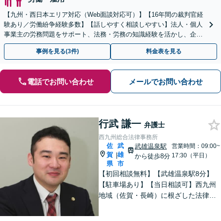
【九州・西日本エリア対応（Web面談対応可）】【16年間の裁判官経
験あり／労働紛争経験多数】【話しやすく相談しやすい】法人・個人
事業主の労務問題をサポート、法務・労務の知識経験を活かし、企業
側から御社の労働問題解決に尽力します。
事例を見る(3件)
料金表を見る
電話でお問い合わせ
メールでお問い合わせ
行武 謙一
弁護士
西九州総合法律事務所
佐
武
武雄温泉駅
営業時間：09:00~
賀
雄
|
17:30（平日）
から徒歩8分
県
市
【初回相談無料】【武雄温泉駅8分】
【駐車場あり】【当日相談可】西九州
地域（佐賀・長崎）に根ざした法律事
務所です。まずはお気軽にご相談くだ
さい。離婚・借金・相続など、地元の