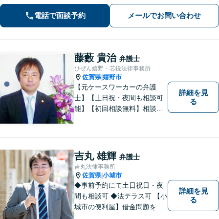
電話で面談予約
メールでお問い合わせ
藤藪 貴治
弁護士
ひぜん嬉野・芯鋭法律事務所
佐賀県
嬉野市
|
【元ケースワーカーの弁護
詳細を見
士】【土日祝・夜間も相談可
る
能】【初回相談無料】相談者
さまの声にしっかり耳を傾
け、解決まで丁寧にサポート
します。相続／離婚・男女問
題／交通事故／債務整理／労
吉丸 雄輝
弁護士
働問題など幅広く対応可能で
吉丸法律事務所
す。
佐賀県
小城市
|
◆事前予約にて土日祝日・夜
詳細を見
間も相談可 ◆法テラス可 【小
る
城市の便利屋】借金問題を中
心に取り組んでおります。