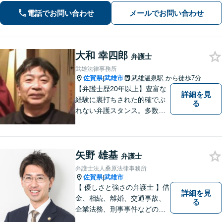
親しみやすい弁護士として、あなたの
電話でお問い合わせ
メールでお問い合わせ
お悩みをしっかり受け止めます！
大和 幸四郎
弁護士
武雄法律事務所
佐賀県
武雄市
武雄温泉駅
から徒歩7分
|
【弁護士歴20年以上】豊富な
詳細を見
経験に裏打ちされた的確でぶ
る
れない弁護スタンス。多数の
著書・メディア出演あり。
【借金・債務整理】約2000件
の解決実績。【相続遺言】司
矢野 雄基
法書士などとも連携しワンス
弁護士
トップで解決。難事件には他
弁護士法人桑原法律事務所
弁護士と協力も。元調停委
佐賀県
武雄市
|
員。
【 優しさと強さの弁護士 】借
詳細を見
金、相続、離婚、交通事故、
る
企業法務、刑事事件などのご
相談を承っております。まず