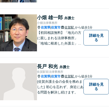
小畑 雄一郎
弁護士
小畑法律事務所
佐賀県
佐賀市
佐賀駅
から徒歩1分
|
【初回相談無料】「地元の方
詳細を見
に親しまれる法律事務所」
る
「地域に根差した弁護士」を
目指して活動しております。
企業法務から、離婚や交通事
故、金銭トラブル、刑事事件
など幅広く対応しております
長戸 和光
弁護士
ので、まずはお気軽にご相談
佐賀駅前法律事務所
下さい。【JR佐賀駅1分】
佐賀県
佐賀市
佐賀駅
から徒歩1分
|
【子連れ相談可】
{佐賀弁護士会の会長を務めま
詳細を見
した} 初心を忘れず、身近にあ
る
る問題を解決し続けます。