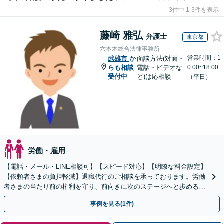
3件中 1-3件を表示
藤崎 雅弘
弁護士
東京都
六本木総合法律事務所
営業時間：1
武雄市
か
面談方法(対面・
らも相談
電話・ビデオな
0:00~18:00
受付中
ど)は応相談
（平日）
労働・雇用
【電話・メール・LINE相談可】【スピード対応】【明瞭な料金設定】
【依頼者さまの負担軽減】退職代行のご相談を承っております。労働
者さまの当たり前の権利を守り、前向きに次のステージへと歩めるよ
う全力でサポートいたします。
事例を見る(1件)