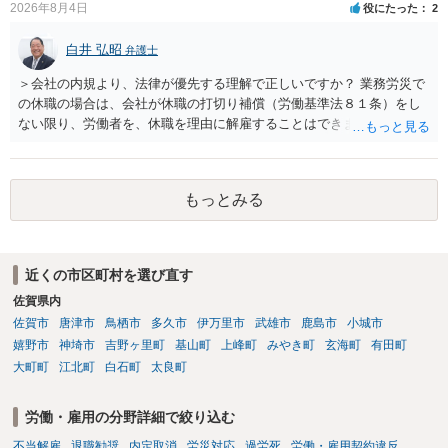
2026年8月4日
役にたった
2
白井 弘昭
弁護士
＞会社の内規より、法律が優先する理解で正しいですか？ 業務労災で
の休職の場合は、会社が休職の打切り補償（労働基準法８１条）をし
ない限り、労働者を、休職を理由に解雇することはできません（労働
基準法19条）。 会社の就業規則にて定められている休職期間及び休職
期間満了による退職は、業務労災への適用はありませんので、ご安心
ください。 仮に会社が打切り補償をせずに解雇した場合は、不当解雇
もっとみる
に当たります。 ＞労災の休業補償と、所得補償保険の保険金とは別
に、受け取れる金銭はありますでしょうか？ 業務労災の場合は、会社
の安全配慮義務違反が認められると解されますので、会社の損害賠償
責任（治療費、通院慰謝料、入院費、入院慰謝料、後遺障害慰謝料、
近くの市区町村を選び直す
逸失利益等）が認められる可能性が高いと思われます。 また、業務労
佐賀県内
災での第三者行為傷害（同僚の不注意等による事故）の場合は、当該
第三者の賠償責任も考えられます。 労災で支払われた分は、損害額か
佐賀市
唐津市
鳥栖市
多久市
伊万里市
武雄市
鹿島市
小城市
ら控除（損益相殺）されますが、それを超えた部分は、会社もしく
嬉野市
神埼市
吉野ヶ里町
基山町
上峰町
みやき町
玄海町
有田町
は、第三者から支払ってもらうことになります。 会社等との交渉が必
大町町
江北町
白石町
太良町
要になると思います（良い会社でしたら、自ら話してくると思います
が・・・）。極めて専門的な話ですので、詳細もしくは対応を最寄り
労働・雇用の分野詳細で絞り込む
の弁護士にご相談ください。 以上、ご参考まで。
不当解雇
退職勧奨
内定取消
労災対応
過労死
労働・雇用契約違反