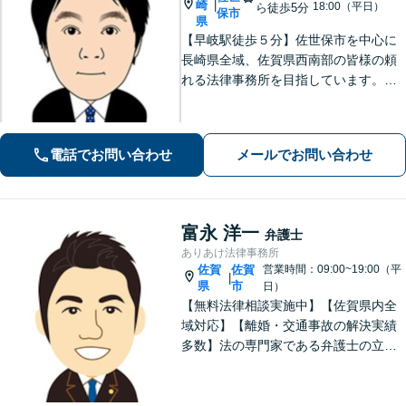
崎
|
18:00（平日）
ら徒歩5分
保市
県
【早岐駅徒歩５分】佐世保市を中心に
長崎県全域、佐賀県西南部の皆様の頼
れる法律事務所を目指しています。相
続・遺言、借金・債務整理、離婚・男
女問題等の身近な法律問題に注力して
います。早期解決には、早めのご相談
電話でお問い合わせ
メールでお問い合わせ
が肝要です。
富永 洋一
弁護士
ありあけ法律事務所
佐賀
佐賀
営業時間：09:00~19:00（平
|
県
市
日）
【無料法律相談実施中】【佐賀県内全
域対応】【離婚・交通事故の解決実績
多数】法の専門家である弁護士の立場
から、依頼者様にとって最も利益とな
ることを第一に考えます。