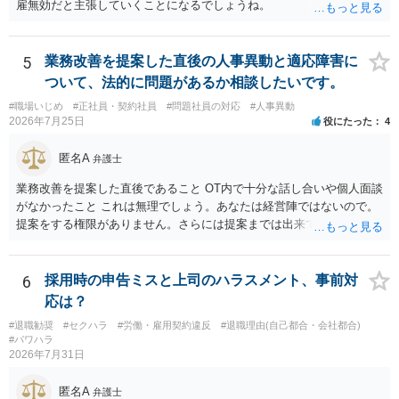
雇無効だと主張していくことになるでしょうね。
5
業務改善を提案した直後の人事異動と適応障害に
ついて、法的に問題があるか相談したいです。
#職場いじめ
#正社員・契約社員
#問題社員の対応
#人事異動
2026年7月25日
役にたった
4
匿名A
弁護士
業務改善を提案した直後であること OT内で十分な話し合いや個人面談
がなかったこと これは無理でしょう。あなたは経営陣ではないので。
提案をする権限がありません。さらには提案までは出来ても、会社が
それに対応するように拘束する権限がありません。 会社にその後の状
況を報告する義務もありません。 権限がないことをして、相手が応じ
ないのは当然で、それで適応障害になっても、そもそも相手は適法で
6
採用時の申告ミスと上司のハラスメント、事前対
すので、対応は難しいでしょう。
応は？
#退職勧奨
#セクハラ
#労働・雇用契約違反
#退職理由(自己都合・会社都合)
#パワハラ
2026年7月31日
匿名A
弁護士