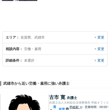
はお気軽にご相談ください。
チーム体制による迅速で最適
なリーガルサービスを提供い
たします。
エリア
佐賀県、武雄市
変更
相談内容
労働・雇用
変更
詳細条件
未選択
変更
武雄市から近い労働・雇用に強い弁護士
古市 寛
弁護士
弁護士法人大村綜合法律事務所 早岐オフィス
長
早岐駅
か
営業時間：09:00~
佐世