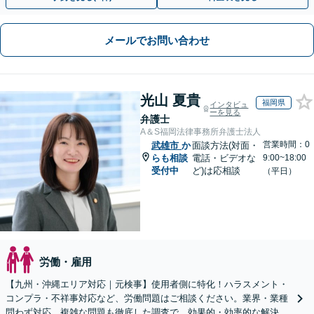
メールでお問い合わせ
光山 夏貴
福岡県
インタビュ
ーを見る
弁護士
A＆S福岡法律事務所弁護士法人
営業時間：0
武雄市
か
面談方法(対面・
らも相談
電話・ビデオな
9:00~18:00
受付中
ど)は応相談
（平日）
労働・雇用
【九州・沖縄エリア対応｜元検事】使用者側に特化！ハラスメント・
コンプラ・不祥事対応など、労働問題はご相談ください。業界・業種
問わず対応。複雑な問題も徹底した調査で、効果的・効率的な解決を