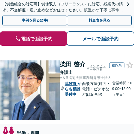
【労働組合の対応可】労使双方（フリーランス）に対応。残業代の請
求、不当解雇・雇い止めなどお任せください。慎重かつ丁寧に事件解
決へと進めます。
事例を見る(2件)
料金表を見る
電話で面談予約
メールで面談予約
柴田 啓介
福岡県
インタビュ
ーを見る
弁護士
A＆S福岡法律事務所弁護士法人
営業時間：0
武雄市
か
面談方法(対面・
らも相談
電話・ビデオな
9:00~18:00
受付中
ど)は応相談
（平日）
労働・雇用