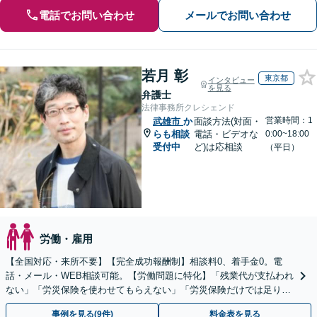
電話でお問い合わせ
メールでお問い合わせ
若月 彰
東京都
インタビュー
を見る
弁護士
法律事務所クレシェンド
営業時間：1
武雄市
か
面談方法(対面・
らも相談
電話・ビデオな
0:00~18:00
受付中
ど)は応相談
（平日）
労働・雇用
【全国対応・来所不要】【完全成功報酬制】相談料0、着手金0。電
話・メール・WEB相談可能。【労働問題に特化】「残業代が支払われ
ない」「労災保険を使わせてもらえない」「労災保険だけでは足りな
い。損害賠償請求したい」など労働問題はお任せを。
事例を見る(9件)
料金表を見る