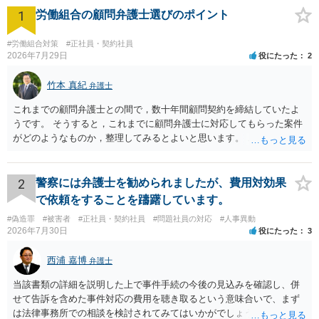
1
労働組合の顧問弁護士選びのポイント
#労働組合対策
#正社員・契約社員
2026年7月29日
役にたった
2
竹本 真紀
弁護士
これまでの顧問弁護士との間で，数十年間顧問契約を締結していたよ
うです。 そうすると，これまでに顧問弁護士に対応してもらった案件
がどのようなものか，整理してみるとよいと思います。 これにより，
どのような案件で依頼することが多いのかわかると思います。 複数の
事務所を比較した上で，弁護士と面談をする際，そのような案件に対
応してもらえるのかが重要だと思います。 ただ，組合員の相談内容に
2
警察には弁護士を勧められましたが、費用対効果
ついて，分野を絞っているのか，それともどのような分野でもよいと
で依頼をすることを躊躇しています。
いうことで法律相談を依頼しているかの観点も重要です。 組合員とす
#偽造罪
#被害者
#正社員・契約社員
#問題社員の対応
#人事異動
れば，相談だけではなく，できれば受任まで考えている場合も多いと
2026年7月30日
役にたった
3
思います。 そうすると，労働組合としての相談だけではなく，基本的
に全ての分野を対象にして考える必要もあるかもしれません。 そうで
西浦 嘉博
弁護士
ないと，相談内容によって，対応が変わってしまうこともあると思い
ます。 組合員の相談についても，基本的に受任まで考えてもらえるこ
当該書類の詳細を説明した上で事件手続の今後の見込みを確認し、併
とができるのかも検討要素の一つかもしれません。
せて告訴を含めた事件対応の費用を聴き取るという意味合いで、まず
は法律事務所での相談を検討されてみてはいかがでしょうか。 上記、