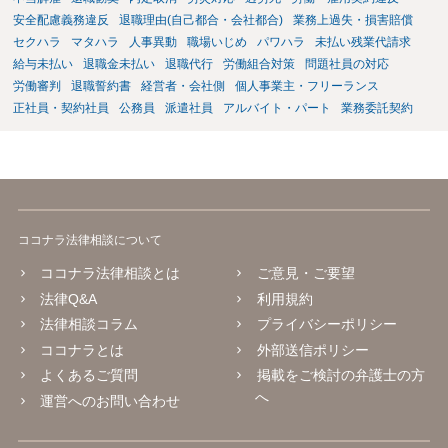
安全配慮義務違反
退職理由(自己都合・会社都合)
業務上過失・損害賠償
セクハラ
マタハラ
人事異動
職場いじめ
パワハラ
未払い残業代請求
給与未払い
退職金未払い
退職代行
労働組合対策
問題社員の対応
労働審判
退職誓約書
経営者・会社側
個人事業主・フリーランス
正社員・契約社員
公務員
派遣社員
アルバイト・パート
業務委託契約
ココナラ法律相談について
ココナラ法律相談とは
ご意見・ご要望
法律Q&A
利用規約
法律相談コラム
プライバシーポリシー
ココナラとは
外部送信ポリシー
よくあるご質問
掲載をご検討の弁護士の方
へ
運営へのお問い合わせ