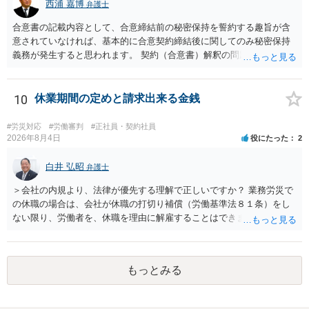
弁護士に直接面談で相談されることをお勧めします。
西浦 嘉博
弁護士
合意書の記載内容として、合意締結前の秘密保持を誓約する趣旨が含
意されていなければ、基本的に合意契約締結後に関してのみ秘密保持
義務が発生すると思われます。 契約（合意書）解釈の問題ですので、
内容を精査されてみてください。 より詳細についてお聞きになりたい
場合、最寄りの法律事務所で相談されることを検討ください。
10
休業期間の定めと請求出来る金銭
#労災対応
#労働審判
#正社員・契約社員
2026年8月4日
役にたった
2
白井 弘昭
弁護士
＞会社の内規より、法律が優先する理解で正しいですか？ 業務労災で
の休職の場合は、会社が休職の打切り補償（労働基準法８１条）をし
ない限り、労働者を、休職を理由に解雇することはできません（労働
基準法19条）。 会社の就業規則にて定められている休職期間及び休職
期間満了による退職は、業務労災への適用はありませんので、ご安心
ください。 仮に会社が打切り補償をせずに解雇した場合は、不当解雇
もっとみる
に当たります。 ＞労災の休業補償と、所得補償保険の保険金とは別
に、受け取れる金銭はありますでしょうか？ 業務労災の場合は、会社
の安全配慮義務違反が認められると解されますので、会社の損害賠償