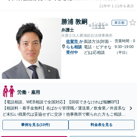
11件中 1-11件を表示
勝浦 敦嗣
東京都
インタビュ
ーを見る
弁護士
弁護士法人勝浦総合法律事務所
営業時間：0
佐賀市
か
面談方法(対面・
らも相談
電話・ビデオな
9:30~19:00
受付中
ど)は応相談
（平日）
労働・雇用
【電話相談、WEB相談で全国対応】【回収できなければ報酬0円】
【相談料・着手金無料】名ばかり管理職／運送業／飲食業／外資系な
ど未払い残業代は妥協せずに交渉！他事務所で断られた方もご相談く
ださい。【解決事例が豊富】土曜日も電話受付しています
事例を見る(10件)
料金表を見る