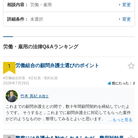
相談内容
労働・雇用
変更
詳細条件
未選択
変更
労働・雇用の法律Q&Aランキング
1
労働組合の顧問弁護士選びのポイント
#労働組合対策
#正社員・契約社員
2026年7月29日
役にたった
2
竹本 真紀
弁護士
これまでの顧問弁護士との間で，数十年間顧問契約を締結していたよ
うです。 そうすると，これまでに顧問弁護士に対応してもらった案件
がどのようなものか，整理してみるとよいと思います。 これにより，
どのような案件で依頼することが多いのかわかると思います。 複数の
事務所を比較した上で，弁護士と面談をする際，そのような案件に対
応してもらえるのかが重要だと思います。 ただ，組合員の相談内容に