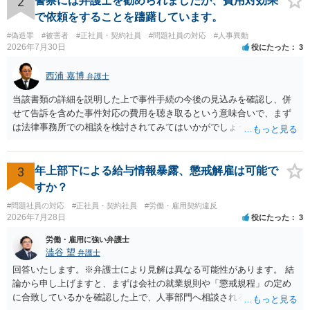
2
警察には弁護士を勧められましたが、費用対効果
ついて，分野を絞っているのか，それともどのような分野でもよいと
で依頼をすることを躊躇しています。
いうことで法律相談を依頼しているかの観点も重要です。 組合員とす
#偽造罪
#被害者
#正社員・契約社員
#問題社員の対応
#人事異動
れば，相談だけではなく，できれば受任まで考えている場合も多いと
2026年7月30日
役にたった
3
思います。 そうすると，労働組合としての相談だけではなく，基本的
に全ての分野を対象にして考える必要もあるかもしれません。 そうで
西浦 嘉博
弁護士
ないと，相談内容によって，対応が変わってしまうこともあると思い
ます。 組合員の相談についても，基本的に受任まで考えてもらえるこ
当該書類の詳細を説明した上で事件手続の今後の見込みを確認し、併
とができるのかも検討要素の一つかもしれません。
せて告訴を含めた事件対応の費用を聴き取るという意味合いで、まず
は法律事務所での相談を検討されてみてはいかがでしょうか。 上記、
ご参考ください。
3
年上部下による給与情報暴露、懲戒解雇は可能で
すか？
#問題社員の対応
#正社員・契約社員
#労働・雇用契約違反
2026年7月28日
役にたった
3
労働・雇用に強い弁護士
澁谷 望
弁護士
回答いたします。※弁護士により見解は異なる可能性があります。 結
論から申し上げますと、まずは会社の就業規則や「懲戒規程」の定め
に合致しているかを確認した上で、人事部門へ相談されることが最優