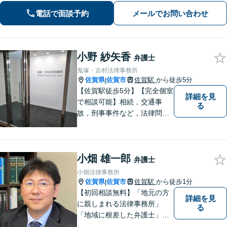
電話で面談予約
メールでお問い合わせ
小野 紗矢香
弁護士
鬼塚・吉村法律事務所
佐賀県
佐賀市
佐賀駅
から徒歩5分
|
【佐賀駅徒歩5分】【完全個室
詳細を見
で相談可能】相続，交通事
る
故，刑事事件など，法律問題
でお困りの方は，是非私たち
にご相談下さい。 悩みは私た
ちにお預けいただき，笑顔を
小畑 雄一郎
お持ち帰りいただけるよう，
弁護士
全力を尽くします。
小畑法律事務所
佐賀県
佐賀市
佐賀駅
から徒歩1分
|
【初回相談無料】「地元の方
詳細を見
に親しまれる法律事務所」
る
「地域に根差した弁護士」を
目指して活動しております。