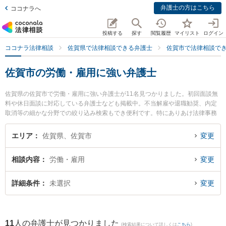
弁護士の方はこちら
ココナラへ
投稿する
探す
閲覧履歴
マイリスト
ログイン
ココナラ法律相談
佐賀県で法律相談できる弁護士
佐賀市で法律相談で
佐賀市の労働・雇用に強い弁護士
佐賀県の佐賀市で労働・雇用に強い弁護士が11名見つかりました。初回面談無
料や休日面談に対応している弁護士なども掲載中。不当解雇や退職勧奨、内定
取消等の細かな分野での絞り込み検索もでき便利です。特にありあけ法律事務
所の富永 洋一弁護士や鬼塚・吉村法律事務所の小野 紗矢香弁護士、小畑法律事
務所の小畑 雄一郎弁護士のプロフィール情報や弁護士費用、強みなどが注目さ
エリア
佐賀県、佐賀市
変更
れています。『佐賀市で土日や夜間に発生した労働・雇用のトラブルを今すぐ
に弁護士に相談したい』『労働・雇用のトラブル解決の実績豊富な近くの弁護
相談内容
労働・雇用
変更
士を検索したい』『初回相談無料で労働・雇用を法律相談できる佐賀市内の弁
護士に相談予約したい』などでお困りの相談者さんにおすすめです。
詳細条件
未選択
変更
11
人の弁護士が見つかりました
(検索結果について詳しくは
こちら
)