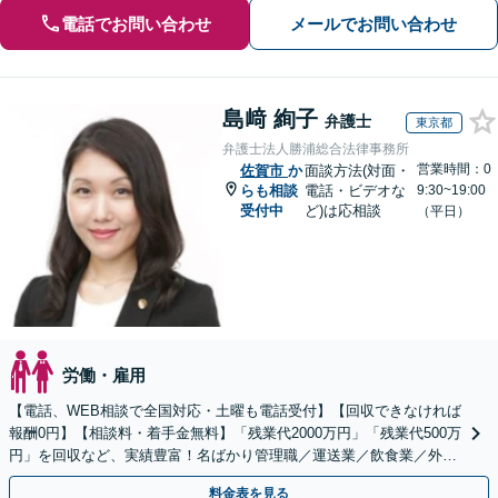
電話でお問い合わせ
メールでお問い合わせ
島﨑 絢子
弁護士
東京都
弁護士法人勝浦総合法律事務所
営業時間：0
佐賀市
か
面談方法(対面・
らも相談
電話・ビデオな
9:30~19:00
受付中
ど)は応相談
（平日）
労働・雇用
【電話、WEB相談で全国対応・土曜も電話受付】【回収できなければ
報酬0円】【相談料・着手金無料】「残業代2000万円」「残業代500万
円」を回収など、実績豊富！名ばかり管理職／運送業／飲食業／外資
系など妥協せずに交渉！他で断られた方も対応。
料金表を見る