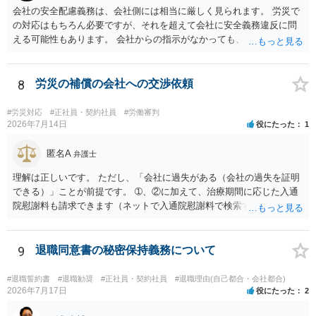
会社の安全配慮義務は、会社側には相当に厳しく見られます。 労災で
の対応はもちろん必要ですが、それを超えて会社に安全義務違反に問
える可能性もあります。 会社からの指示がなかっても、逆に危険な作
業の場合は会社側が危険を告げて注意を促していないとか、定期的な
実地指導をしていないことが問題になった事例もあります。ですの
で、指示が無ければ免責されるわけではありません。責任追及の交渉
8
労災の補償の会社への交渉依頼
となるでしょう。
#労災対応
#正社員・契約社員
#労働審判
2026年7月14日
役にたった
1
匿名A
弁護士
理解は正しいです。 ただし、「会社に過失がある（会社の過失を証明
できる）」ことが前提です。 ➀、②に加えて、治療期間に応じた入通
院慰謝料も請求できます（ネットで入通院慰謝料で検索すると詳しい
説明が出てきます）。 さらに、後遺症が残れば、後遺障害逸失利益と
後遺障害慰謝料も請求できます。これらは後遺障害の等級、あなたの
収入、年齢等で大きく変わりますので一般的にいくらとは言えませ
9
退職同意書の秘密保持義務について
ん。 弁護士に依頼する費用はそれぞれの弁護士で異なるので個別に聞
いてみるしかありませんが、旧日弁連規準を使った着手金・成功報酬
#退職誓約書
#退職勧奨
#正社員・契約社員
#退職理由(自己都合・会社都合)
方式と着手金ゼロまたは少額で成功報酬大目の方式のどちらかが多い
2026年7月17日
役にたった
2
と思います（個々の弁護士次第なので一般化はできません）。 早めに