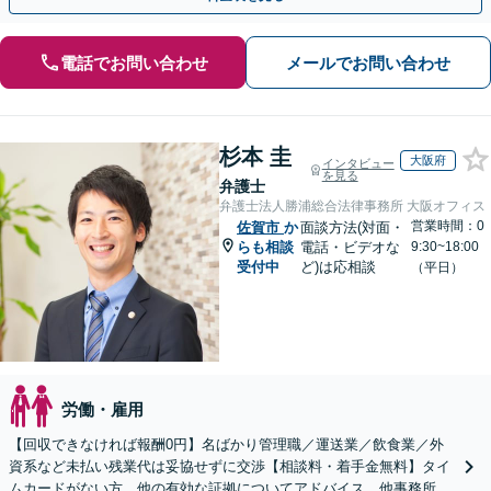
電話でお問い合わせ
メールでお問い合わせ
杉本 圭
大阪府
インタビュー
を見る
弁護士
弁護士法人勝浦総合法律事務所 大阪オフィス
営業時間：0
佐賀市
か
面談方法(対面・
らも相談
電話・ビデオな
9:30~18:00
受付中
ど)は応相談
（平日）
労働・雇用
【回収できなければ報酬0円】名ばかり管理職／運送業／飲食業／外
資系など未払い残業代は妥協せずに交渉【相談料・着手金無料】タイ
ムカードがない方、他の有効な証拠についてアドバイス。他事務所で