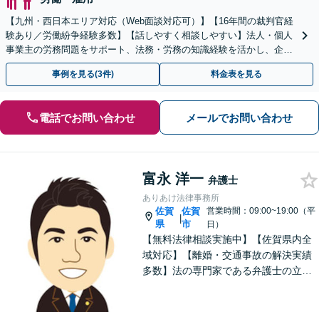
【九州・西日本エリア対応（Web面談対応可）】【16年間の裁判官経
験あり／労働紛争経験多数】【話しやすく相談しやすい】法人・個人
事業主の労務問題をサポート、法務・労務の知識経験を活かし、企業
側から御社の労働問題解決に尽力します。
事例を見る(3件)
料金表を見る
電話でお問い合わせ
メールでお問い合わせ
富永 洋一
弁護士
ありあけ法律事務所
佐賀
佐賀
営業時間：09:00~19:00（平
|
県
市
日）
【無料法律相談実施中】【佐賀県内全
域対応】【離婚・交通事故の解決実績
多数】法の専門家である弁護士の立場
から、依頼者様にとって最も利益とな
ることを第一に考えます。