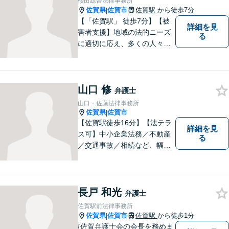
櫻田総合法律事務所
佐賀県
佐賀市
佐賀駅
から徒歩7分
|
【「佐賀駅」 徒歩7分】【被
詳細を見
害者支援】地域の法的ニーズ
る
に適切に応え、多くの人々の
助けとなるために、日々、弁
護活動に努めております。 依
頼者さまの心が少しでも和ら
山口 修
ぐように、丁寧にお悩みをお
弁護士
伺いいたします。
山口・佐藤法律事務所
佐賀県
佐賀市
|
【佐賀駅徒歩16分】【法テラ
詳細を見
ス可】中小企業法務／不動産
る
／交通事故／相続など、幅広
いお困りごとに対応！依頼者
様のお気持ちやご事情に寄り
添い、適切な解決へと導きま
す。まずはお気軽にご相談く
長戸 和光
弁護士
ださい。【初回面談無料】
佐賀駅前法律事務所
佐賀県
佐賀市
佐賀駅
から徒歩1分
|
{佐賀弁護士会の会長を務めま