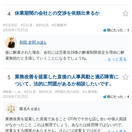
先となります。 その上で、いきなりの懲戒解雇は法的ハードルが高い
ものの、重い懲戒処分の対象には十分なり得ます。 名誉や評価の回復
については、会社側に「部下の不正行為による情報漏洩」と正式に認
4
休業期間の会社との交渉を依頼出来るか
定させ、誤認した他部署への適切なフォローや周知を求めるのが有効
です。 あるいは、懲戒があったことを社内で周知される手続があるの
#労災対応
#正社員・契約社員
#労働審判
ならば、それにより軽微ながら回復はできるかもしれません。 さらに
2026年7月25日
役にたった
1
個人としても、相手に対してプライバシー侵害等に基づく損害賠償
（慰謝料）を請求する選択肢がありえます（ただし、金額は多額にな
和田 史郎
弁護士
らない可能性があります。）。
仮に解雇された場合、会社には労基法19条の解雇制限規定を理由に解
雇無効だと主張していくことになるでしょうね。
5
業務改善を提案した直後の人事異動と適応障害に
ついて、法的に問題があるか相談したいです。
#職場いじめ
#正社員・契約社員
#問題社員の対応
#人事異動
2026年7月25日
役にたった
4
匿名A
弁護士
業務改善を提案した直後であること OT内で十分な話し合いや個人面談
がなかったこと これは無理でしょう。あなたは経営陣ではないので。
提案をする権限がありません。さらには提案までは出来ても、会社が