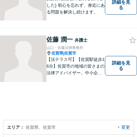
詳細を見
した} 初心を忘れず、身近にあ
る
る問題を解決し続けます。
佐藤 潤一
弁護士
山口・佐藤法律事務所
佐賀県
佐賀市
|
【法テラス可】【佐賀駅徒歩1
詳細を見
6分】佐賀市の地域の皆さまの
る
法律アドバイザー。中小企業
法務 ・不動産・交通事故な
ど、お気軽にご相談くださ
い。人生が良い方向に向くよ
う、最善を尽くさせていただ
きます。【土日夜間対応】
エリア
佐賀県、佐賀市
変更