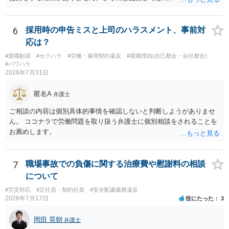
それに対応するように拘束する権限がありません。 会社にその後の状
況を報告する義務もありません。 権限がないことをして、相手が応じ
ないのは当然で、それで適応障害になっても、そもそも相手は適法で
6
採用時の申告ミスと上司のハラスメント、事前対
すので、対応は難しいでしょう。
応は？
#退職勧奨
#セクハラ
#労働・雇用契約違反
#退職理由(自己都合・会社都合)
#パワハラ
2026年7月31日
匿名A
弁護士
ご相談の内容は個別具体的事情を確認しないと判断しようがありませ
ん。 ココナラで労働問題を取り扱う弁護士に個別相談をされることを
お薦めします。
7
職場事故での負傷に関する治療費や慰謝料の相談
について
#労災対応
#正社員・契約社員
#安全配慮義務違反
2026年7月17日
役にたった
3
岡田 晃朝
弁護士