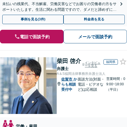
未払いの残業代、不当解雇、労働災害などでお困りの労働者の方をサ
ポートいたします。生活に関わる問題ですので、ダメだと諦めずに、
しっかりと労働者の権利を主張していきましょう。
事例を見る(3件)
料金表を見る
電話で面談予約
メールで面談予約
柴田 啓介
福岡県
インタビュ
ーを見る
弁護士
A＆S福岡法律事務所弁護士法人
営業時間：0
佐賀市
か
面談方法(対面・
らも相談
電話・ビデオな
9:00~18:00
受付中
ど)は応相談
（平日）
労働・雇用