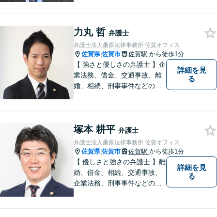
企業法務から、離婚や交通事
故、金銭トラブル、刑事事件
力丸 哲
など幅広く対応しております
弁護士
ので、まずはお気軽にご相談
弁護士法人桑原法律事務所 佐賀オフィス
下さい。【JR佐賀駅1分】
佐賀県
佐賀市
佐賀駅
から徒歩1分
|
【子連れ相談可】
【 強さと優しさの弁護士 】企
詳細を見
業法務、借金、交通事故、離
る
婚、相続、刑事事件などのご
相談を承っております。まず
はお気軽にご相談ください。
チーム体制による迅速で最適
塚本 耕平
なリーガルサービスを提供い
弁護士
たします。
弁護士法人桑原法律事務所 佐賀オフィス
佐賀県
佐賀市
佐賀駅
から徒歩1分
|
【 優しさと強さの弁護士 】離
詳細を見
婚、借金、相続、交通事故、
る
企業法務、刑事事件などのご
相談を承っております。まず
はお気軽にご相談ください。
チーム体制による迅速で最適