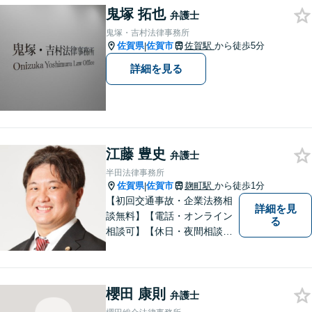
鬼塚 拓也
なリーガルサービスを提供い
弁護士
たします。
鬼塚・吉村法律事務所
佐賀県
佐賀市
佐賀駅
から徒歩5分
|
詳細を見る
江藤 豊史
弁護士
半田法律事務所
佐賀県
佐賀市
麹町駅
から徒歩1分
|
【初回交通事故・企業法務相
詳細を見
談無料】【電話・オンライン
る
相談可】【休日・夜間相談
可】適正・迅速、そして親身
なサービスの提供を心がけて
います。
櫻田 康則
弁護士