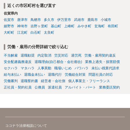
責任（治療費、通院慰謝料、入院費、入院慰謝料、後遺障害慰謝料、
近くの市区町村を選び直す
逸失利益等）が認められる可能性が高いと思われます。 また、業務労
佐賀県内
災での第三者行為傷害（同僚の不注意等による事故）の場合は、当該
第三者の賠償責任も考えられます。 労災で支払われた分は、損害額か
佐賀市
唐津市
鳥栖市
多久市
伊万里市
武雄市
鹿島市
小城市
ら控除（損益相殺）されますが、それを超えた部分は、会社もしく
嬉野市
神埼市
吉野ヶ里町
基山町
上峰町
みやき町
玄海町
有田町
は、第三者から支払ってもらうことになります。 会社等との交渉が必
大町町
江北町
白石町
太良町
要になると思います（良い会社でしたら、自ら話してくると思います
が・・・）。極めて専門的な話ですので、詳細もしくは対応を最寄り
労働・雇用の分野詳細で絞り込む
の弁護士にご相談ください。 以上、ご参考まで。
不当解雇
退職勧奨
内定取消
労災対応
過労死
労働・雇用契約違反
安全配慮義務違反
退職理由(自己都合・会社都合)
業務上過失・損害賠償
セクハラ
マタハラ
人事異動
職場いじめ
パワハラ
未払い残業代請求
給与未払い
退職金未払い
退職代行
労働組合対策
問題社員の対応
労働審判
退職誓約書
経営者・会社側
個人事業主・フリーランス
正社員・契約社員
公務員
派遣社員
アルバイト・パート
業務委託契約
ココナラ法律相談について