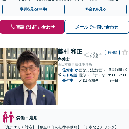
断られた方もご相談ください。あなたの権利を守ります！
事例を見る(10件)
料金表を見る
電話でお問い合わせ
メールでお問い合わせ
藤村 和正
福岡県
インタビュ
ーを見る
弁護士
西日本綜合法律事務所
営業時間：0
佐賀市
か
面談方法(対面・
らも相談
電話・ビデオな
9:30~17:30
受付中
ど)は応相談
（平日）
労働・雇用
【九州エリア対応】【創立60年の法律事務所】【丁寧なヒアリング】