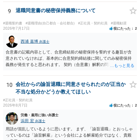
後遺障害慰謝料も請求できます。これらは後遺障害の等級、あなたの
収入、年齢等で大きく変わりますので一般的にいくらとは言えませ
9
退職同意書の秘密保持義務について
ん。 弁護士に依頼する費用はそれぞれの弁護士で異なるので個別に聞
いてみるしかありませんが、旧日弁連規準を使った着手金・成功報酬
#退職誓約書
#退職理由(自己都合・会社都合)
#正社員・契約社員
#退職勧奨
方式と着手金ゼロまたは少額で成功報酬大目の方式のどちらかが多い
2026年7月17日
役にたった
2
と思います（個々の弁護士次第なので一般化はできません）。 早めに
弁護士に直接面談で相談されることをお勧めします。
西浦 嘉博
弁護士
合意書の記載内容として、合意締結前の秘密保持を誓約する趣旨が含
意されていなければ、基本的に合意契約締結後に関してのみ秘密保持
義務が発生すると思われます。 契約（合意書）解釈の問題ですので、
内容を精査されてみてください。 より詳細についてお聞きになりたい
場合、最寄りの法律事務所で相談されることを検討ください。
10
会社からの諭旨退職に同意させられたのが正当か
不当な処分かどうか教えてほしい
#正社員・契約社員
2026年8月7日
役にたった
2
労働・雇用に強い弁護士
浜田 宏
弁護士
用語が混乱しているように思います。 まず、「諭旨退職」とおっしゃ
っているのは「諭旨解雇」という会社による解雇処分ではなく、貴殿