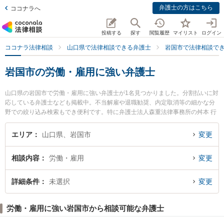
弁護士の方はこちら
ココナラへ
投稿する
探す
閲覧履歴
マイリスト
ログイン
ココナラ法律相談
山口県で法律相談できる弁護士
岩国市で法律相談で
岩国市の労働・雇用に強い弁護士
山口県の岩国市で労働・雇用に強い弁護士が1名見つかりました。分割払いに対
応している弁護士なども掲載中。不当解雇や退職勧奨、内定取消等の細かな分
野での絞り込み検索もでき便利です。特に弁護士法人森重法律事務所の舛本 行
広弁護士のプロフィール情報や弁護士費用、強みなどが注目されています。
『岩国市で土日や夜間に発生した労働・雇用のトラブルを今すぐに弁護士に相
エリア
山口県、岩国市
変更
談したい』『労働・雇用のトラブル解決の実績豊富な近くの弁護士を検索した
い』『初回相談無料で労働・雇用を法律相談できる岩国市内の弁護士に相談予
相談内容
労働・雇用
変更
約したい』などでお困りの相談者さんにおすすめです。
詳細条件
未選択
変更
労働・雇用に強い岩国市から相談可能な弁護士