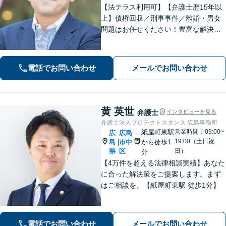
【法テラス利用可】【弁護士歴15年以
上】債権回収／刑事事件／離婚・男女
問題はお任せください！豊富な解決実
績と弁護士経験を活かした、的確でス
ムーズな対応が持ち味です【子連れ相
談】【完全個室相談】【休日・夜間対
電話でお問い合わせ
メールでお問い合わせ
応可】【本通駅5分】
黄 英世
弁護士
インタビューを見る
弁護士法人プロテクトスタンス 広島事務所
紙屋町東駅
営業時間：09:00~
広
広島
19:00（土日祝
島
市中
から徒歩1
|
県
区
日）
分
【4万件を超える法律相談実績】あなた
に合った解決策をご提案します。まず
はご相談を。【紙屋町東駅 徒歩1分】
電話でお問い合わせ
メールでお問い合わせ