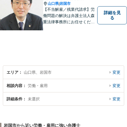
山口県
岩国市
|
【不当解雇／残業代請求】労
詳細を見
働問題の解決は弁護士法人森
る
重法律事務所にお任せくださ
い
エリア
山口県、岩国市
変更
相談内容
労働・雇用
変更
詳細条件
未選択
変更
岩国市から近い労働・雇用に強い弁護士