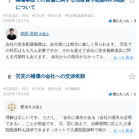
7
について
#労災認定・対応
#正社員・契約社員
#安全配慮義務違反
2026年7月17日
役にたった
3
岡田 晃朝
弁護士
会社の安全配慮義務は、会社側には相当に厳しく見られます。 労災で
の対応はもちろん必要ですが、それを超えて会社に安全義務違反に問
える可能性もあります。 会社からの指示がなかっても、逆に危険な作
業の場合は会社側が危険を告げて注意を促していないとか、定期的な
実地指導をしていないことが問題になった事例もあります。ですの
で、指示が無ければ免責されるわけではありません。責任追及の交渉
8
労災の補償の会社への交渉依頼
となるでしょう。
#労災認定・対応
#正社員・契約社員
#労働審判
2026年7月14日
役にたった
1
匿名A
弁護士
理解は正しいです。 ただし、「会社に過失がある（会社の過失を証明
できる）」ことが前提です。 ➀、②に加えて、治療期間に応じた入通
院慰謝料も請求できます（ネットで入通院慰謝料で検索すると詳しい
説明が出てきます）。 さらに、後遺症が残れば、後遺障害逸失利益と