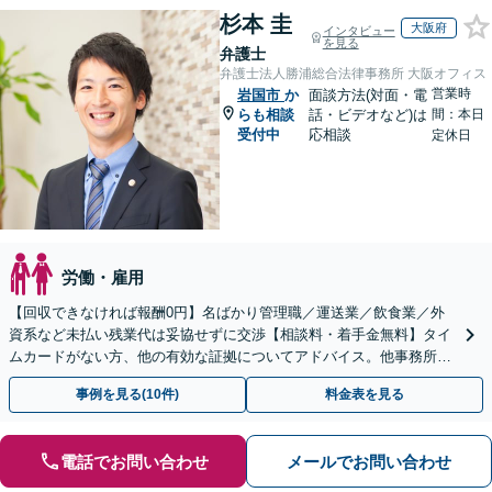
杉本 圭
大阪府
インタビュー
を見る
弁護士
弁護士法人勝浦総合法律事務所 大阪オフィス
営業時
岩国市
か
面談方法(対面・電
らも相談
話・ビデオなど)は
間：本日
受付中
応相談
定休日
労働・雇用
【回収できなければ報酬0円】名ばかり管理職／運送業／飲食業／外
資系など未払い残業代は妥協せずに交渉【相談料・着手金無料】タイ
ムカードがない方、他の有効な証拠についてアドバイス。他事務所で
断られた方もご相談ください。あなたの権利を守ります！
事例を見る(10件)
料金表を見る
電話でお問い合わせ
メールでお問い合わせ