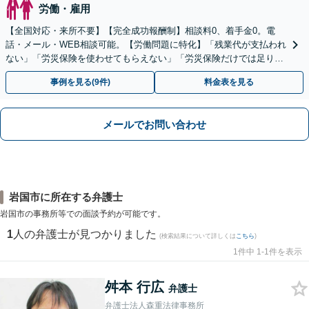
労働・雇用
【全国対応・来所不要】【完全成功報酬制】相談料0、着手金0。電
話・メール・WEB相談可能。【労働問題に特化】「残業代が支払われ
ない」「労災保険を使わせてもらえない」「労災保険だけでは足りな
い。損害賠償請求したい」など労働問題はお任せを。
事例を見る(9件)
料金表を見る
メールでお問い合わせ
岩国市に所在する弁護士
岩国市の事務所等での面談予約が可能です。
1
人の弁護士が見つかりました
(検索結果について詳しくは
こちら
)
1件中 1-1件を表示
舛本 行広
弁護士
弁護士法人森重法律事務所