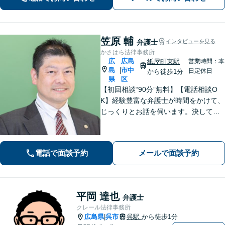
笠原 輔
弁護士
インタビューを見る
かさはら法律事務所
広
広島
紙屋町東駅
営業時間：本
島
市中
|
日定休日
から徒歩1分
県
区
【初回相談“90分”無料】【電話相談O
K】経験豊富な弁護士が時間をかけて、
じっくりとお話を伺います。決して怒
ることなく、「辛い・悲しい・悔し
い」お気持ちに寄り添います。皆さま
の未来を明るくするために、誠心誠意
電話で面談予約
メールで面談予約
対応します【紙屋町東駅1分】
平岡 達也
弁護士
クレール法律事務所
広島県
呉市
呉駅
から徒歩1分
|