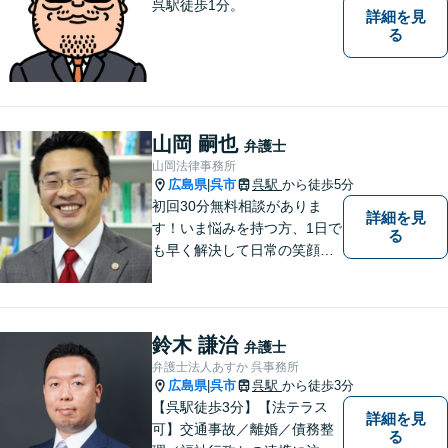
呉駅徒歩1分。
詳細を見
る
山岡 嗣也
弁護士
山岡法律事務所
広島県
呉市
呉駅
から徒歩5分
|
初回30分無料相談がありま
詳細を見
す！いま悩みを持つ方、1日で
る
も早く解決して日常の笑顔を
取り戻しましょう！離婚問
題、交通事故、借金債務整
理、相続などに注力しつつ、
個人様・法人様の問題に幅広
鈴木 謙治
弁護士
く対応しています。
弁護士法人あすか 呉事務所
広島県
呉市
呉駅
から徒歩3分
|
【呉駅徒歩3分】【法テラス
詳細を見
可】交通事故／離婚／債務整
る