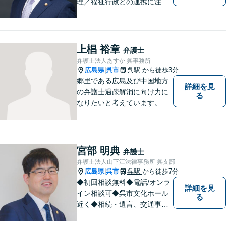
理／福祉行政との連携に注力
する弁護士。東広島市と呉市
で弁護業務を行う弁護士。3つ
の拠点ネットワークを活か
し、高度な問題にも対応いた
上椙 裕章
弁護士
します。まずはご相談を！
弁護士法人あすか 呉事務所
広島県
呉市
呉駅
から徒歩3分
|
郷里である広島及び中国地方
詳細を見
の弁護士過疎解消に向け力に
る
なりたいと考えています。
宮部 明典
弁護士
弁護士法人山下江法律事務所 呉支部
広島県
呉市
呉駅
から徒歩7分
|
◆初回相談無料◆電話/オンラ
詳細を見
イン相談可◆呉市文化ホール
る
近く◆相続・遺言、交通事
故、離婚・不貞慰謝料請求、B