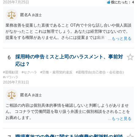
2026年7月25日
役にたった
4
匿名A
弁護士
業務改善を提案した直後であること OT内で十分な話し合いや個人面談
がなかったこと これは無理でしょう。あなたは経営陣ではないので。
提案をする権限がありません。さらには提案までは出来ても、会社が
それに対応するように拘束する権限がありません。 会社にその後の状
況を報告する義務もありません。 権限がないことをして、相手が応じ
ないのは当然で、それで適応障害になっても、そもそも相手は適法で
6
採用時の申告ミスと上司のハラスメント、事前対
すので、対応は難しいでしょう。
応は？
#退職勧奨
#セクハラ
#労働・雇用契約違反
#退職理由(自己都合・会社都合)
#パワハラ
2026年7月31日
匿名A
弁護士
ご相談の内容は個別具体的事情を確認しないと判断しようがありませ
ん。 ココナラで労働問題を取り扱う弁護士に個別相談をされることを
お薦めします。
職場事故での負傷に関する治療費や慰謝料の相談