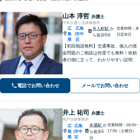
山本 淳哲
弁護士
平和大通り法律事務所
広
広島
舟入町駅
か
営業時間：本
島
市中
|
日定休日
ら徒歩5分
県
区
【初回相談無料】交通事故、個人の借
金問題のご相談は何度でも無料！依頼
者の側に立って、わかりやすい説明を
心がけます。一番頼れる弁護士を目指
します【元エンジニアの弁護士】お気
軽にご相談ください【WEB面談可】
電話でお問い合わせ
メールでお問い合わせ
【広島電鉄舟入町駅・土橋駅徒歩5分】
井上 祐司
弁護士
鳴戸法律事務所
本通駅
か
営業時間：09:00~
広
広島
17:00（土曜日）
島
市中
ら徒歩5
|
県
区
分