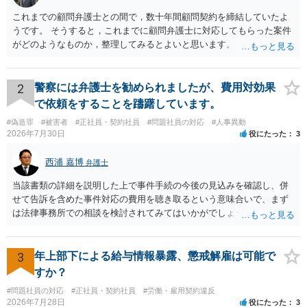
これまでの顧問弁護士との間で，数十年間顧問契約を締結していたよ
うです。 そうすると，これまでに顧問弁護士に対応してもらった案件
がどのようなものか，整理してみるとよいと思います。 これにより，
どのような案件で依頼することが多いのかわかると思います。 複数の
事務所を比較した上で，弁護士と面談をする際，そのような案件に対
応してもらえるのかが重要だと思います。 ただ，組合員の相談内容に
2
警察には弁護士を勧められましたが、費用対効果
ついて，分野を絞っているのか，それともどのような分野でもよいと
で依頼をすることを躊躇しています。
いうことで法律相談を依頼しているかの観点も重要です。 組合員とす
#偽造罪
#被害者
#正社員・契約社員
#問題社員の対応
#人事異動
れば，相談だけではなく，できれば受任まで考えている場合も多いと
2026年7月30日
役にたった
3
思います。 そうすると，労働組合としての相談だけではなく，基本的
に全ての分野を対象にして考える必要もあるかもしれません。 そうで
西浦 嘉博
弁護士
ないと，相談内容によって，対応が変わってしまうこともあると思い
ます。 組合員の相談についても，基本的に受任まで考えてもらえるこ
当該書類の詳細を説明した上で事件手続の今後の見込みを確認し、併
とができるのかも検討要素の一つかもしれません。
せて告訴を含めた事件対応の費用を聴き取るという意味合いで、まず
は法律事務所での相談を検討されてみてはいかがでしょうか。 上記、
ご参考ください。
3
年上部下による給与情報暴露、懲戒解雇は可能で
すか？
#問題社員の対応
#正社員・契約社員
#労働・雇用契約違反
2026年7月28日
役にたった
3