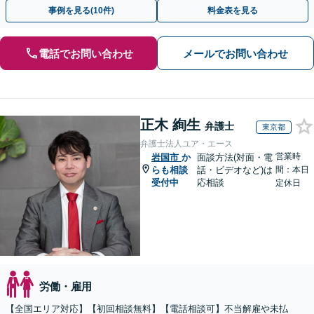
ださい。【解決事例が豊富】土曜日も電話受付しています
事例を見る(10件)
料金表を見る
電話でお問い合わせ
メールでお問い合わせ
正木 絢生
弁護士
東京都
弁護士法人ユア・エース
営業時
岩国市
か
面談方法(対面・電
らも相談
話・ビデオなど)は
間：本日
受付中
応相談
定休日
労働・雇用
【全国エリア対応】【初回相談無料】【電話相談可】不当解雇や未払