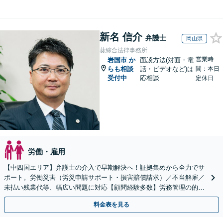
新名 信介
弁護士
岡山県
葵綜合法律事務所
営業時
岩国市
か
面談方法(対面・電
らも相談
話・ビデオなど)は
間：本日
受付中
応相談
定休日
労働・雇用
【中四国エリア】弁護士の介入で早期解決へ！証拠集めから全力でサ
ポート。労働災害（労災申請サポート・損害賠償請求）／不当解雇／
未払い残業代等、幅広い問題に対応【顧問経験多数】労務管理の的確
なアドバイスに注力【夜間・休日対応】【岡山駅10分】
料金表を見る