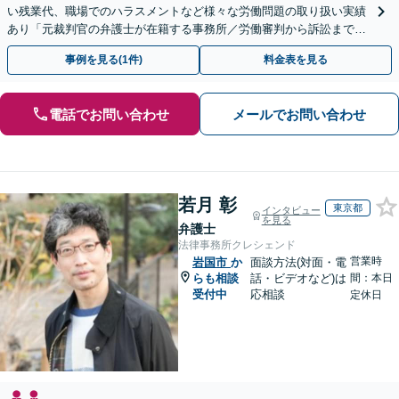
い残業代、職場でのハラスメントなど様々な労働問題の取り扱い実績
あり「元裁判官の弁護士が在籍する事務所／労働審判から訴訟まで、
裁判官経験を活かした最適な戦略を立案」
事例を見る(1件)
料金表を見る
電話でお問い合わせ
メールでお問い合わせ
若月 彰
東京都
インタビュー
を見る
弁護士
法律事務所クレシェンド
営業時
岩国市
か
面談方法(対面・電
らも相談
話・ビデオなど)は
間：本日
受付中
応相談
定休日