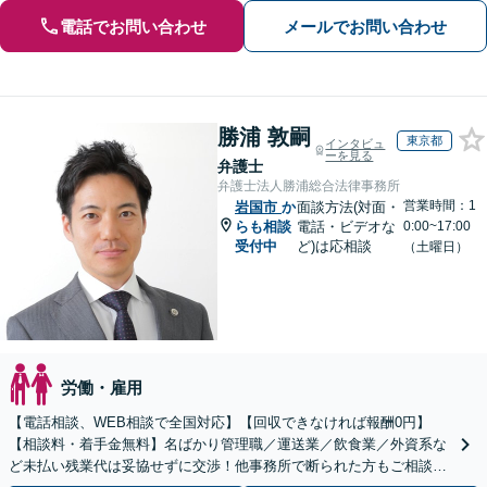
電話でお問い合わせ
メールでお問い合わせ
勝浦 敦嗣
東京都
インタビュ
ーを見る
弁護士
弁護士法人勝浦総合法律事務所
営業時間：1
岩国市
か
面談方法(対面・
らも相談
電話・ビデオな
0:00~17:00
受付中
ど)は応相談
（土曜日）
労働・雇用
【電話相談、WEB相談で全国対応】【回収できなければ報酬0円】
【相談料・着手金無料】名ばかり管理職／運送業／飲食業／外資系な
ど未払い残業代は妥協せずに交渉！他事務所で断られた方もご相談く