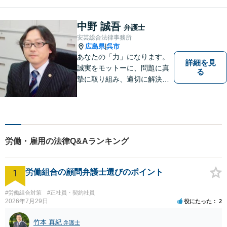
型肝炎訴訟、債権回収、企業
法務、顧問弁護士、刑事弁護
など。話しにくいことも安心
中野 誠吾
弁護士
してご相談ください。あなた
安芸総合法律事務所
の気持ちに寄り添い、丁寧に
広島県
呉市
|
お応えします。
あなたの「力」になります。
詳細を見
誠実をモットーに、問題に真
る
摯に取り組み、適切に解決で
きるよう尽力いたします。ま
た、依頼者の方が気軽に相談
でき、来所後は心の負担が軽
くなるような事務所作りを心
がけています。一人で悩ま
労働・雇用の法律Q&Aランキング
ず、お気軽にご相談下さい。
1
労働組合の顧問弁護士選びのポイント
#労働組合対策
#正社員・契約社員
2026年7月29日
役にたった
2
竹本 真紀
弁護士