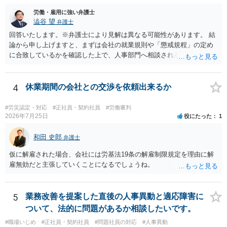
労働・雇用に強い弁護士
澁谷 望
弁護士
回答いたします。※弁護士により見解は異なる可能性があります。 結
論から申し上げますと、まずは会社の就業規則や「懲戒規程」の定め
に合致しているかを確認した上で、人事部門へ相談されることが最優
先となります。 その上で、いきなりの懲戒解雇は法的ハードルが高い
ものの、重い懲戒処分の対象には十分なり得ます。 名誉や評価の回復
については、会社側に「部下の不正行為による情報漏洩」と正式に認
4
休業期間の会社との交渉を依頼出来るか
定させ、誤認した他部署への適切なフォローや周知を求めるのが有効
です。 あるいは、懲戒があったことを社内で周知される手続があるの
#労災認定・対応
#正社員・契約社員
#労働審判
ならば、それにより軽微ながら回復はできるかもしれません。 さらに
2026年7月25日
役にたった
1
個人としても、相手に対してプライバシー侵害等に基づく損害賠償
（慰謝料）を請求する選択肢がありえます（ただし、金額は多額にな
和田 史郎
弁護士
らない可能性があります。）。
仮に解雇された場合、会社には労基法19条の解雇制限規定を理由に解
雇無効だと主張していくことになるでしょうね。
5
業務改善を提案した直後の人事異動と適応障害に
ついて、法的に問題があるか相談したいです。
#職場いじめ
#正社員・契約社員
#問題社員の対応
#人事異動