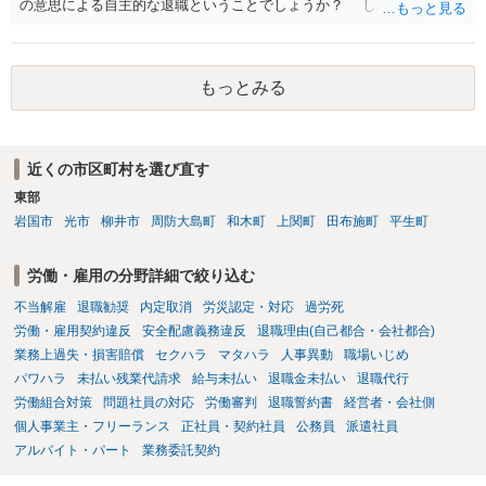
の意思による自主的な退職ということでしょうか？ しかし、記載さ
れた経緯からすると、事実上は解雇処分であると解する余地がありま
す。 その場合、解雇には客観的で合理的な理由が必要であり、かつ
解雇という処分が社会通念上相当と認められない限り、解雇は無効で
もっとみる
す。 結局、貴殿のネット炎上の内容や原因、勤務先に与えた影響な
どを具体的に検討しなければ、何とも申し上げることができません。
また、育児休業法関係の問題もあるかもしれません。 ある程度労働
法に関する専門的な知識が必要な事案ですので、一度、お近くの弁護
近くの市区町村を選び直す
士にご相談下さい。
東部
岩国市
光市
柳井市
周防大島町
和木町
上関町
田布施町
平生町
労働・雇用の分野詳細で絞り込む
不当解雇
退職勧奨
内定取消
労災認定・対応
過労死
労働・雇用契約違反
安全配慮義務違反
退職理由(自己都合・会社都合)
業務上過失・損害賠償
セクハラ
マタハラ
人事異動
職場いじめ
パワハラ
未払い残業代請求
給与未払い
退職金未払い
退職代行
労働組合対策
問題社員の対応
労働審判
退職誓約書
経営者・会社側
個人事業主・フリーランス
正社員・契約社員
公務員
派遣社員
アルバイト・パート
業務委託契約