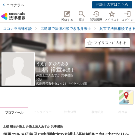
弁護士の方はこちら
ココナラへ
投稿する
探す
閲覧履歴
マイリスト
ログイン
ココナラ法律相談
広島県で法律相談できる弁護士
呉市で法律相談でき
マイリストに入れる
うえすぎ ひろあき
上椙 裕章
弁護士
弁護士法人あすか 呉事務所
呉駅
広島県
呉市中央1-4-24 リベラビル4階
インタビュー
注力分野
事例紹介
料金表
プロフィール
上椙 裕章弁護士 弁護士法人あすか 呉事務所
郷里である広島及び中国地方の弁護士過疎解消に向け力になりた