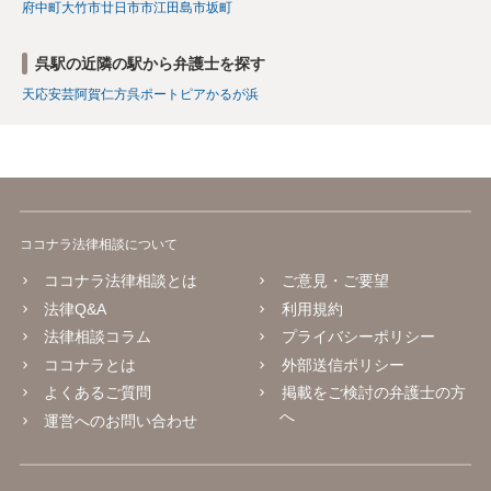
府中町
大竹市
廿日市市
江田島市
坂町
呉駅の近隣の駅から弁護士を探す
天応
安芸阿賀
仁方
呉ポートピア
かるが浜
ココナラ法律相談について
ココナラ法律相談とは
ご意見・ご要望
法律Q&A
利用規約
法律相談コラム
プライバシーポリシー
ココナラとは
外部送信ポリシー
よくあるご質問
掲載をご検討の弁護士の方
へ
運営へのお問い合わせ