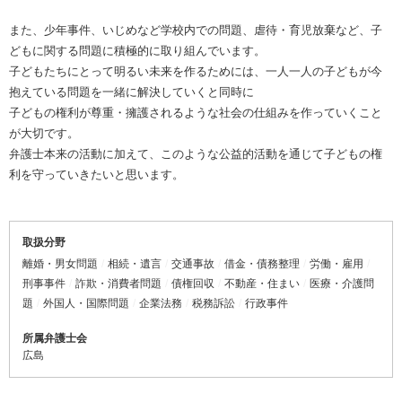
また、少年事件、いじめなど学校内での問題、虐待・育児放棄など、子
どもに関する問題に積極的に取り組んでいます。
子どもたちにとって明るい未来を作るためには、一人一人の子どもが今
抱えている問題を一緒に解決していくと同時に
子どもの権利が尊重・擁護されるような社会の仕組みを作っていくこと
が大切です。
弁護士本来の活動に加えて、このような公益的活動を通じて子どもの権
利を守っていきたいと思います。
取扱分野
離婚・男女問題
相続・遺言
交通事故
借金・債務整理
労働・雇用
刑事事件
詐欺・消費者問題
債権回収
不動産・住まい
医療・介護問
題
外国人・国際問題
企業法務
税務訴訟
行政事件
所属弁護士会
広島