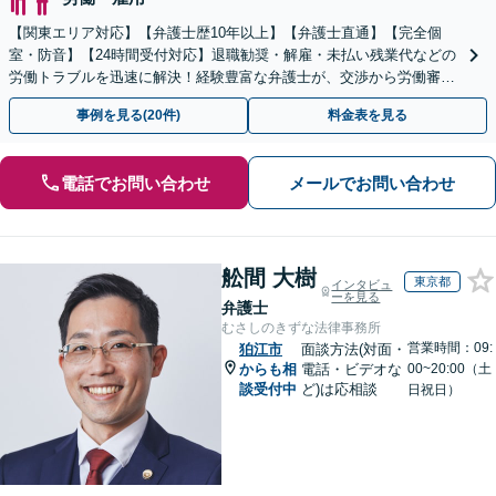
【関東エリア対応】【弁護士歴10年以上】【弁護士直通】【完全個
室・防音】【24時間受付対応】退職勧奨・解雇・未払い残業代などの
労働トラブルを迅速に解決！経験豊富な弁護士が、交渉から労働審判
まで一貫して対応いたします【オンライン相談可】
事例を見る(20件)
料金表を見る
電話でお問い合わせ
メールでお問い合わせ
舩間 大樹
東京都
インタビュ
ーを見る
弁護士
むさしのきずな法律事務所
営業時間：09:
狛江市
面談方法(対面・
からも相
電話・ビデオな
00~20:00（土
談受付中
ど)は応相談
日祝日）