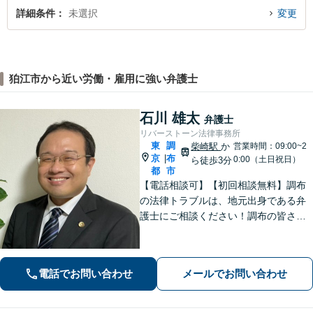
詳細条件
未選択
変更
狛江市から近い労働・雇用に強い弁護士
石川 雄太
弁護士
リバーストーン法律事務所
東
調
柴崎駅
か
営業時間：09:00~2
京
布
|
0:00（土日祝日）
ら徒歩3分
都
市
【電話相談可】【初回相談無料】調布
の法律トラブルは、地元出身である弁
護士にご相談ください！調布の皆さま
から愛される弁護士になれるよう、
日々精進いたします。どんな些細なこ
とでも大丈夫ですので、まずはご相談
電話でお問い合わせ
メールでお問い合わせ
ください【柴崎駅3分】【出張相談も
可】