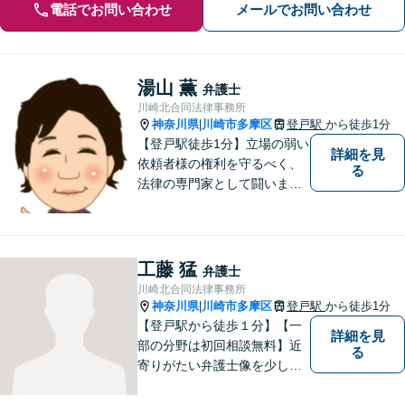
電話でお問い合わせ
メールでお問い合わせ
湯山 薫
弁護士
川崎北合同法律事務所
神奈川県
川崎市多摩区
登戸駅
から徒歩1分
|
【登戸駅徒歩1分】立場の弱い
詳細を見
依頼者様の権利を守るべく、
る
法律の専門家として闘いま
す。日々研鑽を怠らず、依頼
者様との信頼関係が築けるよ
う努力しています。家事事
件・刑事事件・労働事件な
工藤 猛
弁護士
ど、幅広く対応いたします。
川崎北合同法律事務所
神奈川県
川崎市多摩区
登戸駅
から徒歩1分
|
【登戸駅から徒歩１分】【一
詳細を見
部の分野は初回相談無料】近
る
寄りがたい弁護士像を少しで
も変えられるように、皆様に
寄り添い、一緒に考え、お一