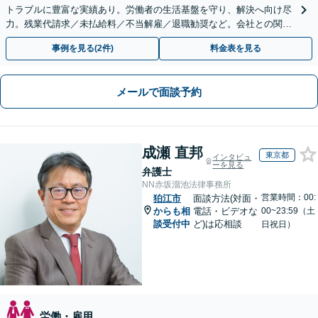
トラブルに豊富な実績あり。労働者の生活基盤を守り、解決へ向け尽
力。残業代請求／未払給料／不当解雇／退職勧奨など。会社との関係
性も考慮し、ご意向を尊重しながら丁寧に対応いたします
事例を見る(2件)
料金表を見る
メールで面談予約
成瀬 直邦
東京都
インタビュ
ーを見る
弁護士
NN赤坂溜池法律事務所
営業時間：00:
狛江市
面談方法(対面・
からも相
電話・ビデオな
00~23:59（土
談受付中
ど)は応相談
日祝日）
労働・雇用