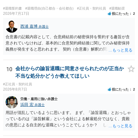
ん。 弁護士に依頼する費用はそれぞれの弁護士で異なるので個別に聞
いてみるしかありませんが、旧日弁連規準を使った着手金・成功報酬
#退職誓約書
#退職理由(自己都合・会社都合)
#正社員・契約社員
#退職勧奨
方式と着手金ゼロまたは少額で成功報酬大目の方式のどちらかが多い
2026年7月17日
役にたった
2
と思います（個々の弁護士次第なので一般化はできません）。 早めに
弁護士に直接面談で相談されることをお勧めします。
西浦 嘉博
弁護士
合意書の記載内容として、合意締結前の秘密保持を誓約する趣旨が含
意されていなければ、基本的に合意契約締結後に関してのみ秘密保持
義務が発生すると思われます。 契約（合意書）解釈の問題ですので、
内容を精査されてみてください。 より詳細についてお聞きになりたい
場合、最寄りの法律事務所で相談されることを検討ください。
10
会社からの諭旨退職に同意させられたのが正当か
不当な処分かどうか教えてほしい
#正社員・契約社員
2026年8月7日
役にたった
2
労働・雇用に強い弁護士
浜田 宏
弁護士
用語が混乱しているように思います。 まず、「諭旨退職」とおっしゃ
っているのは「諭旨解雇」という会社による解雇処分ではなく、貴殿
の意思による自主的な退職ということでしょうか？ しかし、記載さ
れた経緯からすると、事実上は解雇処分であると解する余地がありま
す。 その場合、解雇には客観的で合理的な理由が必要であり、かつ