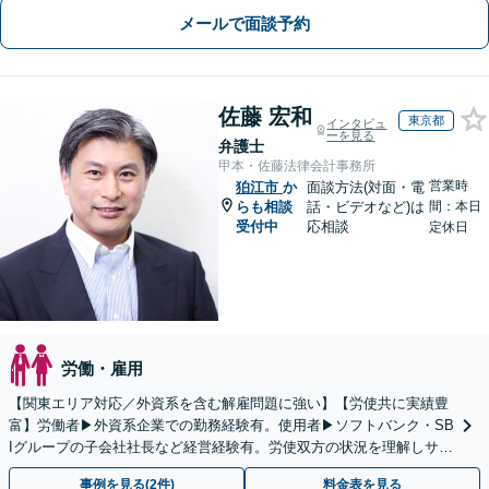
メールで面談予約
佐藤 宏和
東京都
インタビュ
ーを見る
弁護士
甲本・佐藤法律会計事務所
営業時
狛江市
か
面談方法(対面・電
らも相談
話・ビデオなど)は
間：本日
受付中
応相談
定休日
労働・雇用
【関東エリア対応／外資系を含む解雇問題に強い】【労使共に実績豊
富】労働者▶︎外資系企業での勤務経験有。使用者▶︎ソフトバンク・SB
Iグループの子会社社長など経営経験有。労使双方の状況を理解しサポ
ート【米国公認会計士│英語対応可｜税理士在籍】
事例を見る(2件)
料金表を見る