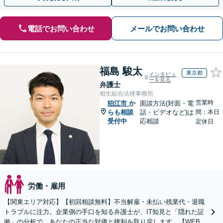
電話でお問い合わせ
メールでお問い合わせ
福島 駿太
東京都
インタビュ
ーを見る
弁護士
相生綜合法律事務所
営業時
狛江市
か
面談方法(対面・電
らも相談
話・ビデオなど)は
間：本日
受付中
応相談
定休日
労働・雇用
【関東エリア対応】【初回相談無料】不当解雇・未払い残業代・退職
トラブルに注力。企業側の手口を知る弁護士が、IT知見と「隠れた証
拠」の分析で、あなたの正当な対価と権利を取り戻します。【WEB面