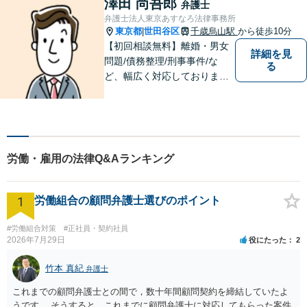
澤田 尚吾郎
弁護士
よう尽力いたします。
弁護士法人東京あすなろ法律事務所
東京都
世田谷区
千歳烏山駅
から徒歩10分
|
【初回相談無料】離婚・男女
詳細を見
問題/債務整理/刑事事件/な
る
ど、幅広く対応しておりま
す。お困りごとは、すぐにご
相談ください！依頼者さまの
意向を汲み取り、希望を尊重
した弁護活動を行います。
【電話相談可】
労働・雇用の法律Q&Aランキング
1
労働組合の顧問弁護士選びのポイント
#労働組合対策
#正社員・契約社員
2026年7月29日
役にたった
2
竹本 真紀
弁護士
これまでの顧問弁護士との間で，数十年間顧問契約を締結していたよ
うです。 そうすると，これまでに顧問弁護士に対応してもらった案件