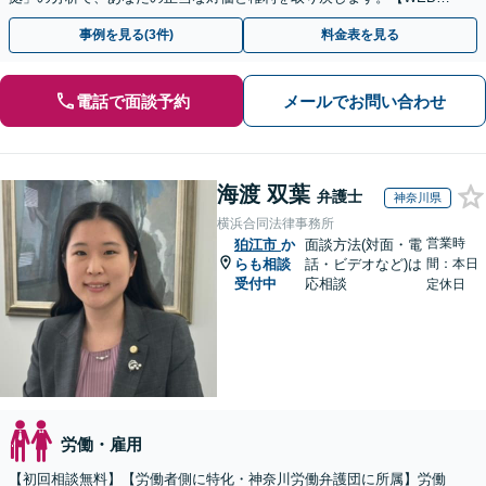
談可】
事例を見る(3件)
料金表を見る
電話で面談予約
メールでお問い合わせ
海渡 双葉
弁護士
神奈川県
横浜合同法律事務所
営業時
狛江市
か
面談方法(対面・電
らも相談
話・ビデオなど)は
間：本日
受付中
応相談
定休日
労働・雇用
【初回相談無料】【労働者側に特化・神奈川労働弁護団に所属】労働