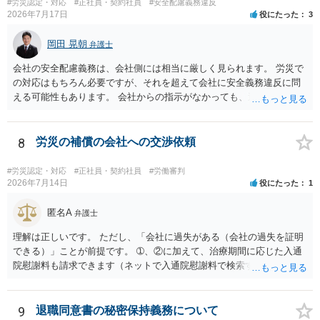
#労災認定・対応
#正社員・契約社員
#安全配慮義務違反
2026年7月17日
役にたった
3
岡田 晃朝
弁護士
会社の安全配慮義務は、会社側には相当に厳しく見られます。 労災で
の対応はもちろん必要ですが、それを超えて会社に安全義務違反に問
える可能性もあります。 会社からの指示がなかっても、逆に危険な作
業の場合は会社側が危険を告げて注意を促していないとか、定期的な
実地指導をしていないことが問題になった事例もあります。ですの
で、指示が無ければ免責されるわけではありません。責任追及の交渉
8
労災の補償の会社への交渉依頼
となるでしょう。
#労災認定・対応
#正社員・契約社員
#労働審判
2026年7月14日
役にたった
1
匿名A
弁護士
理解は正しいです。 ただし、「会社に過失がある（会社の過失を証明
できる）」ことが前提です。 ➀、②に加えて、治療期間に応じた入通
院慰謝料も請求できます（ネットで入通院慰謝料で検索すると詳しい
説明が出てきます）。 さらに、後遺症が残れば、後遺障害逸失利益と
後遺障害慰謝料も請求できます。これらは後遺障害の等級、あなたの
収入、年齢等で大きく変わりますので一般的にいくらとは言えませ
9
退職同意書の秘密保持義務について