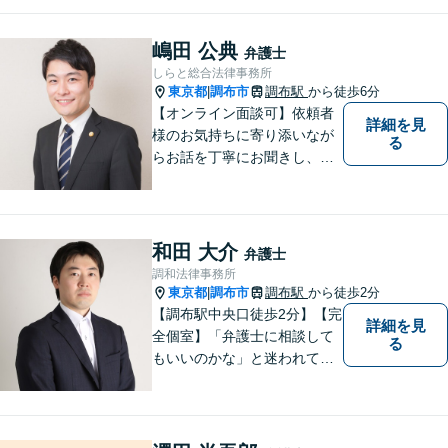
人おひとりにとって最善の解
決が何であるのかを見極め、
嶋田 公典
弁護士
誠心誠意、仕事に取り組んで
しらと総合法律事務所
まいります。
東京都
調布市
調布駅
から徒歩6分
|
【オンライン面談可】依頼者
詳細を見
様のお気持ちに寄り添いなが
る
らお話を丁寧にお聞きし、分
かりやすくご説明します。
和田 大介
弁護士
調和法律事務所
東京都
調布市
調布駅
から徒歩2分
|
【調布駅中央口徒歩2分】【完
詳細を見
全個室】「弁護士に相談して
る
もいいのかな」と迷われてい
る方は私にご相談ください。
ご依頼者様のお話を丁寧に聞
き、的確なアドバイスで「不
安」を「安心」に変えられる