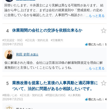
回答いたします。※弁護士により見解は異なる可能性があります。 結
論から申し上げますと、まずは会社の就業規則や「懲戒規程」の定め
に合致しているかを確認した上で、人事部門へ相談されることが最優
先となります。 その上で、いきなりの懲戒解雇は法的ハードルが高い
ものの、重い懲戒処分の対象には十分なり得ます。 名誉や評価の回復
については、会社側に「部下の不正行為による情報漏洩」と正式に認
4
休業期間の会社との交渉を依頼出来るか
定させ、誤認した他部署への適切なフォローや周知を求めるのが有効
です。 あるいは、懲戒があったことを社内で周知される手続があるの
#労災認定・対応
#正社員・契約社員
#労働審判
ならば、それにより軽微ながら回復はできるかもしれません。 さらに
2026年7月25日
役にたった
1
個人としても、相手に対してプライバシー侵害等に基づく損害賠償
（慰謝料）を請求する選択肢がありえます（ただし、金額は多額にな
和田 史郎
弁護士
らない可能性があります。）。
仮に解雇された場合、会社には労基法19条の解雇制限規定を理由に解
雇無効だと主張していくことになるでしょうね。
5
業務改善を提案した直後の人事異動と適応障害に
ついて、法的に問題があるか相談したいです。
#職場いじめ
#正社員・契約社員
#問題社員の対応
#人事異動
2026年7月25日
役にたった
4