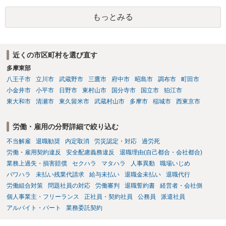
解雇という処分が社会通念上相当と認められない限り、解雇は無効で
もっとみる
す。 結局、貴殿のネット炎上の内容や原因、勤務先に与えた影響な
どを具体的に検討しなければ、何とも申し上げることができません。
また、育児休業法関係の問題もあるかもしれません。 ある程度労働
法に関する専門的な知識が必要な事案ですので、一度、お近くの弁護
近くの市区町村を選び直す
士にご相談下さい。
多摩東部
八王子市
立川市
武蔵野市
三鷹市
府中市
昭島市
調布市
町田市
小金井市
小平市
日野市
東村山市
国分寺市
国立市
狛江市
東大和市
清瀬市
東久留米市
武蔵村山市
多摩市
稲城市
西東京市
労働・雇用の分野詳細で絞り込む
不当解雇
退職勧奨
内定取消
労災認定・対応
過労死
労働・雇用契約違反
安全配慮義務違反
退職理由(自己都合・会社都合)
業務上過失・損害賠償
セクハラ
マタハラ
人事異動
職場いじめ
パワハラ
未払い残業代請求
給与未払い
退職金未払い
退職代行
労働組合対策
問題社員の対応
労働審判
退職誓約書
経営者・会社側
個人事業主・フリーランス
正社員・契約社員
公務員
派遣社員
アルバイト・パート
業務委託契約