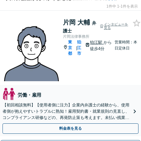
1件中 1-1件を表示
片岡 大輔
弁
インタビューを
見る
護士
片岡法律事務所
東
狛
狛江駅
から
営業時間：本
京
江
|
日定休日
徒歩4分
都
市
労働・雇用
【初回相談無料】【使用者側に注力】企業内弁護士の経験から、使用
者側が抱えやすいトラブルに熟知！雇用契約書・就業規則の見直し、
コンプライアンス研修などの、再発防止策も考えます。未払い残業代
や不当解雇、労災など【狛江駅4分】【オンライン面談◎】
料金表を見る