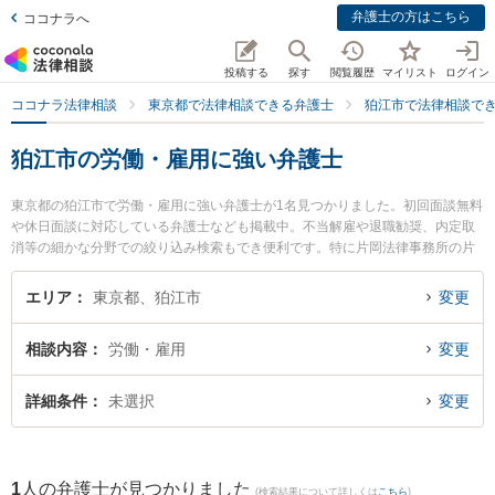
弁護士の方はこちら
ココナラへ
投稿する
探す
閲覧履歴
マイリスト
ログイン
ココナラ法律相談
東京都で法律相談できる弁護士
狛江市で法律相談で
狛江市の労働・雇用に強い弁護士
東京都の狛江市で労働・雇用に強い弁護士が1名見つかりました。初回面談無料
や休日面談に対応している弁護士なども掲載中。不当解雇や退職勧奨、内定取
消等の細かな分野での絞り込み検索もでき便利です。特に片岡法律事務所の片
岡 大輔弁護士のプロフィール情報や弁護士費用、強みなどが注目されていま
す。『狛江市で土日や夜間に発生した労働・雇用のトラブルを今すぐに弁護士
エリア
東京都、狛江市
変更
に相談したい』『労働・雇用のトラブル解決の実績豊富な近くの弁護士を検索
したい』『初回相談無料で労働・雇用を法律相談できる狛江市内の弁護士に相
相談内容
労働・雇用
変更
談予約したい』などでお困りの相談者さんにおすすめです。
詳細条件
未選択
変更
1
人の弁護士が見つかりました
(検索結果について詳しくは
こちら
)