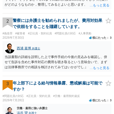
がどのようなものか，整理してみるとよいと思います。 これにより，
どのような案件で依頼することが多いのかわかると思います。 複数の
事務所を比較した上で，弁護士と面談をする際，そのような案件に対
応してもらえるのかが重要だと思います。 ただ，組合員の相談内容に
2
警察には弁護士を勧められましたが、費用対効果
ついて，分野を絞っているのか，それともどのような分野でもよいと
で依頼をすることを躊躇しています。
いうことで法律相談を依頼しているかの観点も重要です。 組合員とす
#偽造罪
#被害者
#正社員・契約社員
#問題社員の対応
#人事異動
れば，相談だけではなく，できれば受任まで考えている場合も多いと
2026年7月30日
役にたった
3
思います。 そうすると，労働組合としての相談だけではなく，基本的
に全ての分野を対象にして考える必要もあるかもしれません。 そうで
西浦 嘉博
弁護士
ないと，相談内容によって，対応が変わってしまうこともあると思い
ます。 組合員の相談についても，基本的に受任まで考えてもらえるこ
当該書類の詳細を説明した上で事件手続の今後の見込みを確認し、併
とができるのかも検討要素の一つかもしれません。
せて告訴を含めた事件対応の費用を聴き取るという意味合いで、まず
は法律事務所での相談を検討されてみてはいかがでしょうか。 上記、
ご参考ください。
3
年上部下による給与情報暴露、懲戒解雇は可能で
すか？
#問題社員の対応
#正社員・契約社員
#労働・雇用契約違反
2026年7月28日
役にたった
3
労働・雇用に強い弁護士
澁谷 望
弁護士