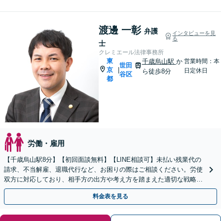
OK】
渡邊 一彰
弁護
インタビューを見
る
士
クレミエール法律事務所
東
千歳烏山駅
か
営業時間：本
世田
京
|
日定休日
ら徒歩8分
谷区
都
労働・雇用
【千歳烏山駅8分】【初回面談無料】【LINE相談可】未払い残業代の
請求、不当解雇、退職代行など、お困りの際はご相談ください。労使
双方に対応しており、相手方の出方や考え方を踏まえた適切な戦略を
立てることが可能です。【休日・夜間面談可】
料金表を見る