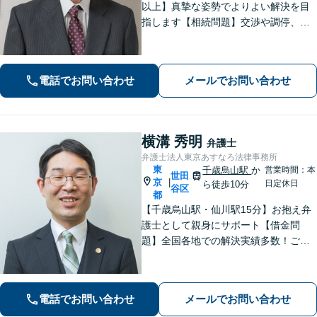
以上】真摯な姿勢でよりよい解決を目
指します【相続問題】交渉や調停、裁
判などさまざまなフェーズに対応。不
動産処理もお任せください【離婚問
題】熟年離婚や離婚を検討中の方もお
電話でお問い合わせ
メールでお問い合わせ
気軽にご相談ください【調布駅4分】
横溝 秀明
弁護士
弁護士法人東京あすなろ法律事務所
東
千歳烏山駅
か
営業時間：本
世田
京
|
日定休日
ら徒歩10分
谷区
都
【千歳烏山駅・仙川駅15分】お抱え弁
護士として親身にサポート【借金問
題】全国各地での解決実績多数！ご相
談は何度でも無料で、迅速かつ的確な
対応で満足度の高い解決を目指します
【相続・遺言】協議・調停・裁判に幅
電話でお問い合わせ
メールでお問い合わせ
広く対応【分割払い対応】【電話相談