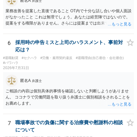
匿名A
弁護士
業務改善を提案した直後であること OT内で十分な話し合いや個人面談
がなかったこと これは無理でしょう。あなたは経営陣ではないので。
提案をする権限がありません。さらには提案までは出来ても、会社が
それに対応するように拘束する権限がありません。 会社にその後の状
況を報告する義務もありません。 権限がないことをして、相手が応じ
ないのは当然で、それで適応障害になっても、そもそも相手は適法で
6
採用時の申告ミスと上司のハラスメント、事前対
すので、対応は難しいでしょう。
応は？
#退職勧奨
#セクハラ
#労働・雇用契約違反
#退職理由(自己都合・会社都合)
#パワハラ
2026年7月31日
匿名A
弁護士
ご相談の内容は個別具体的事情を確認しないと判断しようがありませ
ん。 ココナラで労働問題を取り扱う弁護士に個別相談をされることを
お薦めします。
7
職場事故での負傷に関する治療費や慰謝料の相談
について