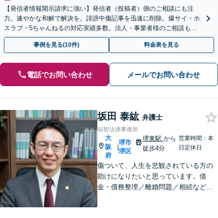
【発信者情報開示請求に強い】発信者（投稿者）側のご相談にも注
力。速やかな和解で解決を。誹謗中傷記事を迅速に削除。爆サイ・ホ
スラブ・5ちゃんねるの対応実績多数。法人・事業者様のご相談も歓
迎【初回相談無料・電話/WEB面談・夜間休日全国対応可】
事例を見る(10件)
料金表を見る
電話でお問い合わせ
メールでお問い合わせ
坂田 泰紘
弁護士
福智法律事務所
大
堺東駅
から
営業時間：本
堺市
阪
|
日定休日
徒歩4分
堺区
府
傷ついて、人生を悲観されている方の
助けになりたいと思っています。借
金・債務整理／離婚問題／相続など、
法律は弱者救済のためのものですから
お気軽に、悩み相談の代わりにお声が