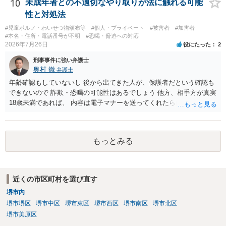
短いキャッチコピー、販売コンセプトなどは、通常、著作物には当た
10
未成年者との不適切なやり取りが法に触れる可能
りません。ただし、ロゴに独自の図形やイラスト等が含まれる場合に
性と対処法
は、その表現部分が著作物となる可能性があります。 また、人物写真
#児童ポルノ・わいせつ物頒布等
#個人・プライベート
#被害者
#加害者
の著作権は撮影者に、肖像に関する権利は被写体本人に帰属します
#本名・住所・電話番号が不明
#恐喝・脅迫への対応
（著作権法2条・17条）。 ウェブサイト全体に当然に著作権が生じる
2026年7月26日
役にたった
2
わけではありません。デザイナーが独自に制作したイラストやバナー
刑事事件に強い弁護士
等は別として、一般的なレイアウトや配色、依頼者から提供された素
奥村 徹
弁護士
材を希望に沿って配置した部分には、通常、著作物性は認められにく
いと考えられます。仮に具体的な画面構成の一部に創作性が認められ
年齢確認もしていないし 後から出てきた人が、保護者だという確認も
ても、その権利は当該部分に限られ、ご相談者の写真や文章等を制作
できないので 詐欺・恐喝の可能性はあるでしょう 他方、相手方が真実
実績として掲載する権限まで当然に生じるものではありません。 もっ
18歳未満であれば、 内容は電子マナーを送ってくれたら自慰行為など
とも、契約書がなくても、見積書、メール、利用規約等に実績掲載へ
の動画を要望通りに撮って送るよと言ったやりとりでした。 自分は動
の同意があれば別です。また、単に制作を担当した事実を記載した
画の尺は10分ほど、服を着たままで胸を触って欲しい、などの要望を
り、公開中のサイトへリンクしたりする行為まで当然に禁止できると
して、要求された金額(1000円程度)の電子マネーを送信してしまいま
もっとみる
は限りません。 人物写真については、通常のSNSへの無断掲載と同
した。 そこから、撮影するまで暇なので顔の雰囲気の写真を交換して
様、掲載目的、態様、必要性、本人の特定可能性等から判断されま
欲しい、住んでいる都道府県と区を教えてと言われたので教えたりと
す。営業目的であり、本人も掲載を拒否していることは、違法性を認
言ったやり取りをしていました。 というやりとりは、青少年条例違反
める方向の事情となりますが、自動的に肖像権侵害となるわけではあ
（わいせつ行為）の疑いがあります。18歳未満と知らなくても処罰可
近くの市区町村を選び直す
りません。 まず、見積書、メール、チャット、デザイナーの利用規約
能です。
を確認したうえで、「提供素材及びこれを含む画面の複製・SNS掲載
堺市内
を許諾しない」と書面で明確に通知することをお勧めします。すでに
堺市堺区
堺市中区
堺市東区
堺市西区
堺市南区
堺市北区
掲載された場合は、URL、掲載日時、画面を保存してから削除を求め
堺市美原区
てください。