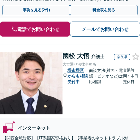
お気軽にご相談ください。【弁護士歴15年以上】
事例を見る(2件)
料金表を見る
電話でお問い合わせ
メールでお問い合わせ
國松 大悟
弁護士
奈良県
大宮通り法律事務所
営業時
堺市堺区
面談方法(対面・電
からも相談
話・ビデオなど)は
間：本日
受付中
応相談
定休日
インターネット
【関西全域対応】【IT系国家資格あり】【事業者のネットトラブル対