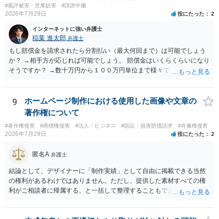
#風評被害・営業妨害
#誹謗中傷
2026年7月29日
役にたった
2
インターネットに強い弁護士
稲葉 進太郎
弁護士
もし賠償金を請求されたら分割払い（最大何回まで）は可能でしょう
か？ →相手方が応じれば可能でしょう。 賠償金はいくらくらいになり
そうですか？ →数十万円から１００万円単位まで様々であり、不明で
す。相手方から相談者様に対し請求がなされた場合、減額や分割の交
渉が行われ、双方合意に至れば支払が開始され、決裂して相手方が訴
訟提起を選択すれば訴訟の中で解決がなされる流れが通常です。
9
ホームページ制作における使用した画像や文章の
著作権について
#著作権侵害
#商標権侵害
#法人・ビジネス
#訴訟・損害賠償請求
#肖像権侵害
2026年7月29日
役にたった
2
匿名A
弁護士
結論として、デザイナーに「制作実績」として自由に掲載できる当然
の権利があるわけではありません。ただし、提供した素材すべての権
利がご相談者に帰属する、と一括して整理することもできません。 ご
自身が撮影・執筆した写真や文章は、創作性があれば原則としてご自
身が著作権者です。 他方、ブランド名、文字主体のロゴ、商品情報、