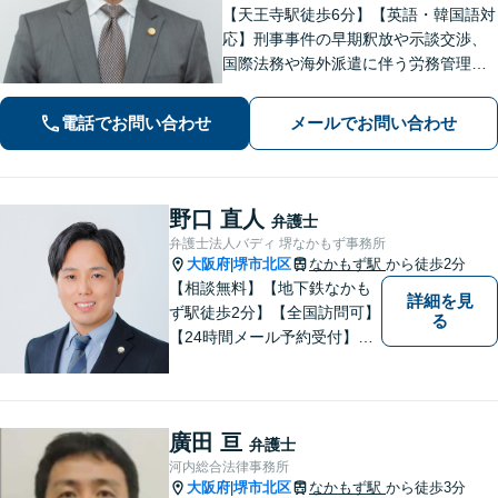
【天王寺駅徒歩6分】【英語・韓国語対
応】刑事事件の早期釈放や示談交渉、
国際法務や海外派遣に伴う労務管理、
相続トラブル、離婚・男女問題などは
お任せください。法律のプロフェッシ
電話でお問い合わせ
メールでお問い合わせ
ョナルが、途を切り拓くお手伝いを致
します。【夜間・休日面談可】【完全
個室】
野口 直人
弁護士
弁護士法人バディ 堺なかもず事務所
大阪府
堺市北区
なかもず駅
から徒歩2分
|
【相談無料】【地下鉄なかも
詳細を見
ず駅徒歩2分】【全国訪問可】
る
【24時間メール予約受付】
【当日相談可】お客様の目線
に立って、冷静かつ正確な助
言をすることを心がけており
ます。
廣田 亘
弁護士
河内総合法律事務所
大阪府
堺市北区
なかもず駅
から徒歩3分
|