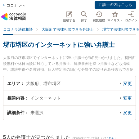
弁護士の方はこちら
ココナラへ
投稿する
探す
閲覧履歴
マイリスト
ログイン
ココナラ法律相談
大阪府で法律相談できる弁護士
堺市で法律相談でき
堺市堺区のインターネットに強い弁護士
大阪府の堺市堺区でインターネットに強い弁護士が5名見つかりました。初回面
談無料や休日面談に対応している弁護士、解決事例を持つ弁護士なども掲載
中。誹謗中傷や名誉毀損、個人特定等の細かな分野での絞り込み検索もでき便
利です。特に田渕総合法律事務所の田渕 大介弁護士や福智法律事務所の坂田 泰
紘弁護士、堺駅前法律事務所の橋 正幸弁護士のプロフィール情報や弁護士費
エリア
大阪府、堺市堺区
変更
用、強みなどが注目されています。『堺市堺区で土日や夜間に発生したインタ
ーネットのトラブルを今すぐに弁護士に相談したい』『インターネットのトラ
相談内容
インターネット
変更
ブル解決の実績豊富な近くの弁護士を検索したい』『初回相談無料でインター
ネットを法律相談できる堺市堺区内の弁護士に相談予約したい』などでお困り
の相談者さんにおすすめです。
詳細条件
未選択
変更
5
人の弁護士が見つかりました
(検索結果について詳しくは
こちら
)