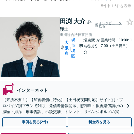
5件中 1-5件を表示
田渕 大介
弁
インタビューを
見る
護士
田渕総合法律事務所
堺
堺東駅
か
営業時間：10:00~1
大
市
7:00（土日祝日）
ら徒歩5
阪
|
堺
分
府
区
インターネット
【来所不要！】【加害者側に特化】【土日祝夜間対応】サイト別・プ
ロバイダ別プランで対応。発信者情報開示、慰謝料・損害賠償請求の
減額・排斥、刑事告訴、示談交渉、トレント、リベンジポルノの実績
多数！企業・飲食店の風評被害も対応【堺東駅5分】
事例を見る(2件)
料金表を見る