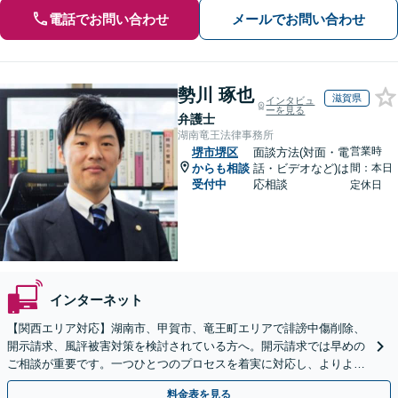
電話でお問い合わせ
メールでお問い合わせ
勢川 琢也
滋賀県
インタビュ
ーを見る
弁護士
湖南竜王法律事務所
営業時
堺市堺区
面談方法(対面・電
からも相談
話・ビデオなど)は
間：本日
受付中
応相談
定休日
インターネット
【関西エリア対応】湖南市、甲賀市、竜王町エリアで誹謗中傷削除、
開示請求、風評被害対策を検討されている方へ。開示請求では早めの
ご相談が重要です。一つひとつのプロセスを着実に対応し、よりよい
解決に向けて尽力いたします【Web面談OK】
料金表を見る