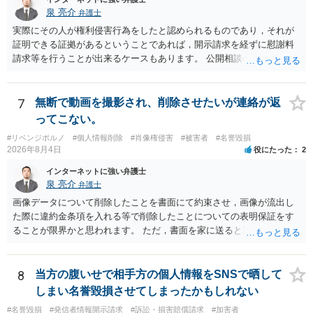
泉 亮介
弁護士
実際にその人が権利侵害行為をしたと認められるものであり，それが
証明できる証拠があるということであれば，開示請求を経ずに慰謝料
請求等を行うことが出来るケースもあります。 公開相談の場では回答
は難しいかと思われますので，お手持ちの証拠資料を持参の上弁護士
に個別に相談されると良いでしょう。
7
無断で動画を撮影され、削除させたいが連絡が返
ってこない。
#リベンジポルノ
#個人情報削除
#肖像権侵害
#被害者
#名誉毀損
2026年8月4日
役にたった
2
インターネットに強い弁護士
泉 亮介
弁護士
画像データについて削除したことを書面にて約束させ，画像が流出し
た際に違約金条項を入れる等で削除したことについての表明保証をす
ることが限界かと思われます。 ただ，書面を家に送ると家族に不貞行
為が発覚しご自身が慰謝料請求を受けるリスクがあるため，書面で削
除等を求めることは避けたほうが良いかと思われます。
8
当方の腹いせで相手方の個人情報をSNSで晒して
しまい名誉毀損させてしまったかもしれない
#名誉毀損
#発信者情報開示請求
#訴訟・損害賠償請求
#加害者