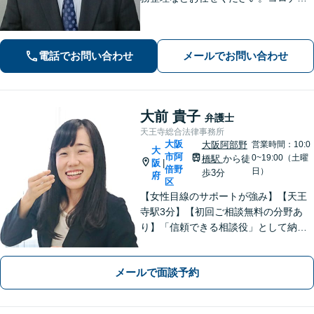
でお困りの方のご相談を積極的に受け
ております。一人ひとりの不安に寄り
添い、皆さまが安心して暮らせるよ
電話でお問い合わせ
メールでお問い合わせ
う、全力でお守りします。
大前 貴子
弁護士
天王寺総合法律事務所
大阪
大阪阿部野
営業時間：10:0
大
市阿
0~19:00（土曜
橋駅
から徒
阪
|
倍野
日）
歩3分
府
区
【女性目線のサポートが強み】【天王
寺駅3分】【初回ご相談無料の分野あ
り】「信頼できる相談役」として納得
できる解決を目指します【離婚・男女
問題】安心して相談できる環境・関係
メールで面談予約
づくりを心がけます【借金・債務整
理】経済状況に応じて適切な解決策を
ご提案します