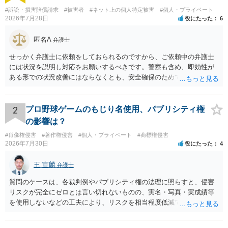
す。 さらに、IPアドレス・タイムスタンプだけでなく、電話番号の開示も求
#訴訟・損害賠償請求
#被害者
#ネット上の個人特定被害
#個人・プライベート
め、キャリアに23条照会をかければ、より早く発信者の身元特定が可能なケ
2026年7月28日
役にたった
6
ースもあります。 こちらも、サイトによって異なりますので、まずはご相談
いただくことが大切です。
匿名A
弁護士
せっかく弁護士に依頼をしておられるのですから、ご依頼中の弁護士
には状況を説明し対応をお願いするべきです。警察も含め、即効性が
ある形での状況改善にはならなくとも、安全確保のためできることは
ある筈です。
2
プロ野球ゲームのもじり名使用、パブリシティ権
の影響は？
#肖像権侵害
#著作権侵害
#個人・プライベート
#商標権侵害
2026年7月30日
役にたった
4
王 宣麟
弁護士
質問のケースは、各裁判例やパブリシティ権の法理に照らすと、侵害
リスクが完全にゼロとは言い切れないものの、実名・写真・実成績等
を使用しないなどの工夫により、リスクを相当程度低減できる設計に
なっているかと思います。 ただし、「野球ファンであれば元の選手を
推測できる」という点は、裁判で争われた場合に「専ら顧客吸引力の