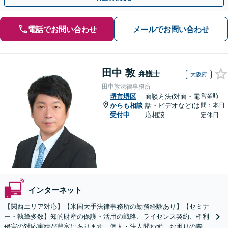
電話でお問い合わせ
メールでお問い合わせ
田中 敦
弁護士
大阪府
田中敦法律事務所
営業時
堺市堺区
面談方法(対面・電
からも相談
話・ビデオなど)は
間：本日
受付中
応相談
定休日
インターネット
【関西エリア対応】【米国大手法律事務所の勤務経験あり】【セミナ
ー・執筆多数】知的財産の保護・活用の戦略、ライセンス契約、権利
侵害の対応実績が豊富にあります。個人・法人問わず、お困りの際は