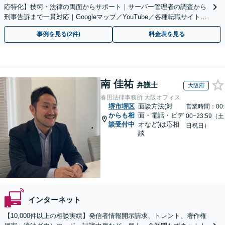
応特化】技術・法律の両面からサポート｜サーバー管理者の調査から
刑事告訴まで一貫対応｜Googleマップ／YouTube／各種転職サイトに
特化
事例を見る(2件)
料金表を見る
南 佳祐
弁護士
大阪府
春田法律事務所 大阪オフィス
堺市堺区
面談方法(対
営業時間：00:
からも相
面・電話・ビデ
00~23:59（土
談受付中
オなど)は応相
日祝日）
談
インターネット
【10,000件以上の相談実績】発信者情報開示請求、トレント、著作権