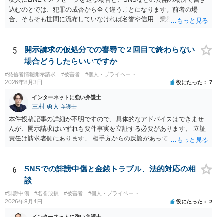
込むのとでは、犯罪の成否から全く違うことになります。前者の場
合、そもそも世間に流布していなければ名誉や信用、業務にかかる犯
罪は成立しないことになります。
5
開示請求の仮処分での審尋で２回目で終わらない
場合どうしたらいいですか
#発信者情報開示請求
#被害者
#個人・プライベート
2026年8月3日
役にたった
7
インターネットに強い弁護士
三村 勇人
弁護士
本件投稿記事の詳細が不明ですので、具体的なアドバイスはできませ
んが、開示請求はいずれも要件事実を立証する必要があります。 立証
責任は請求者側にあります。 相手方からの反論があっても、裁判官が
要件事実を満たしていると判断すれば、補充は求められません。 相手
方が口頭で反論したのは、仮処分は迅速性が要求されるためです。 書
面での反論となれば、より遅延する可能性がございます。 また、本件
6
SNSでの誹謗中傷と金銭トラブル、法的対応の相
はXのため、APのIPアドレスの保存期間の問題もございます。 開示請
談
求は法律知識が不可欠ですが、それだけでは足りず、実務を踏まえた
#誹謗中傷
#名誉毀損
#被害者
#個人・プライベート
方法を選択することが重要です。
2026年8月4日
役にたった
2
インターネットに強い弁護士