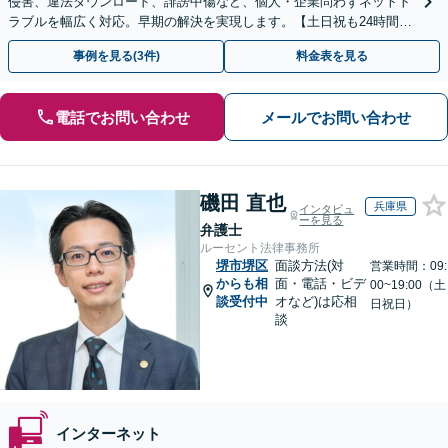
侵害、違法ダウンロード、誹謗中傷など、個人・企業問わずネットト
ラブルを幅広く対応。早期の解決を実現します。【土日祝も24時間受
付／初回相談無料】
事例を見る(3件)
料金表を見る
電話でお問い合わせ
メールでお問い合わせ
磯田 直也
兵庫県
インタビュ
ーを見る
弁護士
ルーセント法律事務所
堺市堺区
面談方法(対
営業時間：09:
からも相
面・電話・ビデ
00~19:00（土
談受付中
オなど)は応相
日祝日）
談
インターネット