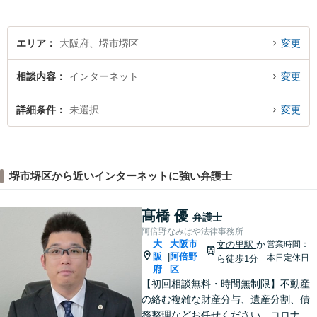
積み重ねていきたいと考えて
います。
エリア
大阪府、堺市堺区
変更
相談内容
インターネット
変更
詳細条件
未選択
変更
堺市堺区から近いインターネットに強い弁護士
髙橋 優
弁護士
阿倍野なみはや法律事務所
大
大阪市
文の里駅
か
営業時間：
阪
阿倍野
|
本日定休日
ら徒歩1分
府
区
【初回相談無料・時間無制限】不動産
の絡む複雑な財産分与、遺産分割、債
務整理などお任せください。コロナ禍