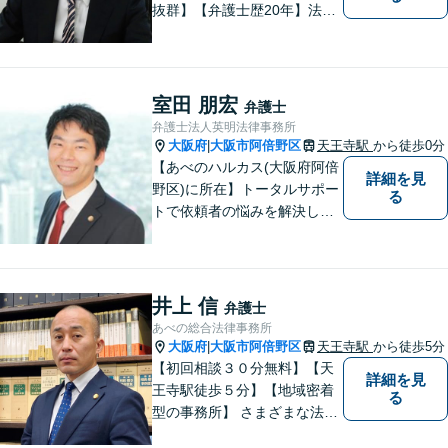
抜群】【弁護士歴20年】法テ
ラス・弁護士費用特約の利用
が可能です。丁寧なヒアリン
グ・他士業連携によるワンス
トップ対応が強み！交通事故
室田 朋宏
弁護士
／遺産分割／離婚／債務整理
弁護士法人英明法律事務所
／その他
大阪府
大阪市阿倍野区
天王寺駅
から徒歩0分
|
【あべのハルカス(大阪府阿倍
詳細を見
野区)に所在】トータルサポー
る
トで依頼者の悩みを解決しま
す。
井上 信
弁護士
あべの総合法律事務所
大阪府
大阪市阿倍野区
天王寺駅
から徒歩5分
|
【初回相談３０分無料】【天
詳細を見
王寺駅徒歩５分】【地域密着
る
型の事務所】 さまざまな法律
問題について相談者・依頼者