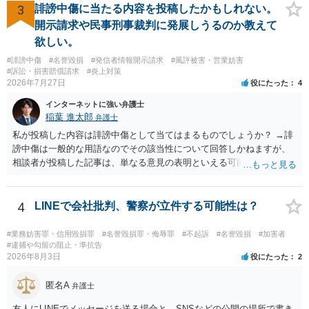
利用を目的とする」と判断される余地を残すため、一定の注意が必要
3
誹謗中傷に当たる内容を投稿したかもしれない。
です。 また、広告収益の有無は、侵害判断に一定の影響を与える可能
開示請求や民事刑事裁判に発展しうるのか教えて
性がありますが、決定的要因ではありません。 パブリシティ権侵害の
欲しい。
成否は、主に「専ら顧客吸引力の利用を目的とするか」という点で判
#誹謗中傷
#名誉毀損
#発信者情報開示請求
#風評被害・営業妨害
断されます。広告収益があることは「商業的目的」を強く示す要素で
#訴訟・損害賠償請求
#炎上対策
すが、それだけで直ちに侵害となるわけではありません。完全無償・
2026年7月27日
役にたった
4
非営利であれば「表現の自由」「創作物」としての側面が強く評価さ
れる可能性があります。一方、広告収益がある場合は「商業利用」と
インターネットに強い弁護士
しての色彩が強まり、リスクが高まる可能性があります。 公開前に変
稲葉 進太郎
弁護士
更・確認しておく事項については、公開の場でアドバイスするにも限
私が投稿した内容は誹謗中傷として当てはまるものでしょうか？ →誹
界があるかと思うので、資料等を持参の上、弁護士に相談されること
謗中傷は一般的な用語なのでその該当性について回答しかねますが、
も一つかと存じます。
相談者が投稿した記事は、単なる意見の表明といえる可能性が高く、
権利侵害が認められる可能性は低いと存じます。 もし当てはまるとし
て、開示請求が認められたり、民事裁判や刑事裁判に発展しうるもの
でしょうか？ →権利侵害や、名誉毀損・侮辱に該当する可能性が低い
4
LINEで会社批判、警察が立件する可能性は？
ため、民事裁判や刑事裁判に発展することはあまり考えられないよう
に思われます。
#業務妨害罪・信用毀損罪
#名誉毀損罪・侮辱罪
#不起訴
#名誉毀損
#加害者
#逮捕や勾留の阻止・準抗告
2026年8月3日
役にたった
2
匿名A
弁護士
友人にLINEでメッセージを送る場合と、SNSなどの公開の場所で書き