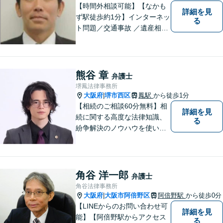
【時間外相談可能】【なかも
詳細を見
ず駅徒歩約1分】インターネッ
る
ト問題／交通事故 ／遺産相
続。弁護士になったばかりの
頃の気持ちを忘れずに、地域
の皆様の法律トラブルにしっ
かりとお応えいたします。 お
熊谷 章
弁護士
気軽にご相談ください。
堺鳳法律事務所
大阪府
堺市西区
鳳駅
から徒歩1分
|
【相続のご相談60分無料】相
詳細を見
続に関する高度な法律知識、
る
紛争解決のノウハウを使い、
より良い法的サービスを提供
します。 ご相談者様の大切な
時間を無駄にしないよう、的
確かつスピーディーに進め、
角谷 洋一郎
弁護士
ご相談様にとって最適なご提
角谷法律事務所
案ができるよう努めます。
大阪府
大阪市阿倍野区
阿倍野駅
から徒歩0分
|
【LINEからのお問い合わせ可
詳細を見
能】【阿倍野駅からアクセス
る