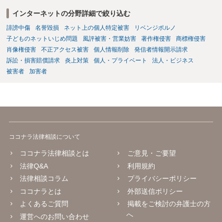
インターネットの分野詳細で絞り込む
誹謗中傷
名誉毀損
ネット上の個人特定被害
リベンジポルノ
子どものネットいじめ問題
風評被害・営業妨害
著作権侵害
商標権侵害
肖像権侵害
不正アクセス被害
個人情報削除
発信者情報開示請求
訴訟・損害賠償請求
炎上対策
個人・プライベート
法人・ビジネス
被害者
加害者
ココナラ法律相談について
ココナラ法律相談とは
ご意見・ご要望
法律Q&A
利用規約
法律相談コラム
プライバシーポリシー
ココナラとは
外部送信ポリシー
よくあるご質問
掲載をご検討の弁護士の方
へ
運営へのお問い合わせ