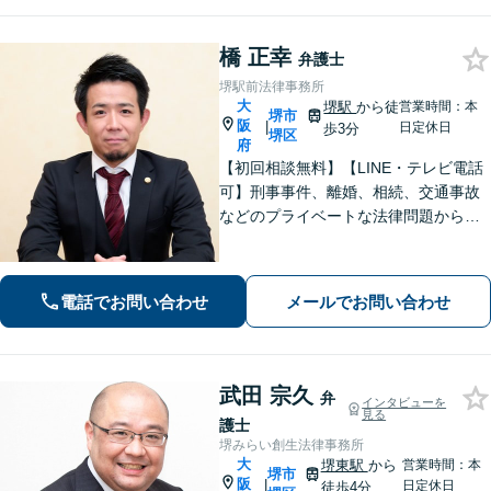
けください。相談者から「気軽で相談
しやすかった」と言ってもらえる事務
所を目指します
橋 正幸
弁護士
堺駅前法律事務所
大
堺駅
から徒
営業時間：本
堺市
阪
|
日定休日
歩3分
堺区
府
【初回相談無料】【LINE・テレビ電話
可】刑事事件、離婚、相続、交通事故
などのプライベートな法律問題から、
契約書レビューなどの企業法務や学校
法務、プロスポーツ選手の相談まで幅
広く対応。トラブル解決のための身近
電話でお問い合わせ
メールでお問い合わせ
な相談相手として、お気軽にご連絡く
ださい。
武田 宗久
弁
インタビューを
見る
護士
堺みらい創生法律事務所
大
堺東駅
から
営業時間：本
堺市
阪
|
日定休日
徒歩4分