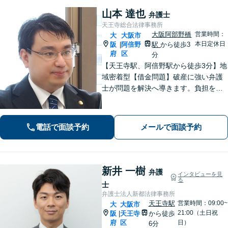
山本 達也
弁護士
天王寺総合法律事務所
大阪阿部野橋
営業時間：
大
大阪市
本日定休日
阪
阿倍野
駅
から徒歩3
|
府
区
分
【天王寺駅、阿倍野駅から徒歩3分】地
域密着型【借金問題】破産に強い弁護
士が問題を解決へ導きます。負担を減
らし新たなスタートを支援【離婚問
題】不貞の慰謝料請求、離婚協議・調
停、熟年離婚に対応。お一人で悩まず
電話で面談予約
メールで面談予約
ご相談ください。【夜間休日対応可】
新井 一樹
弁護
インタビューを見
る
士
弁護士法人新都法律事務所
天王寺駅
営業時間：09:00~
大
大阪市
21:00（土日祝
阪
天王寺
から徒歩
|
府
区
日）
6分