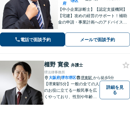
堺区
府
【中小企業診断士】【認定支援機関】
【宅建】攻めの経営のサポート！補助
金の申請・事業計画へのアドバイス／
不動産に関する法的トラブルもお任
せ！財産分与・事業継承／交通事故／
電話で面談予約
メールで面談予約
債務整理／労働問題も【夜間・休日面
談】【完全個室】【堺東駅4分】
榧野 寛俊
弁護士
堺法律事務所
大阪府
堺市堺区
堺東駅
から徒歩5分
|
【堺東駅5分】一般の全ての人
詳細を見
のお役に立てる一般民事を広
る
くやっており、性別や年齢を
問わず様々なご相談、ご依頼
を受けています。相談者の
方、依頼者の方の気持ちに真
摯に寄り添い、困難な問題に
も粘り強く対峙して、信頼を