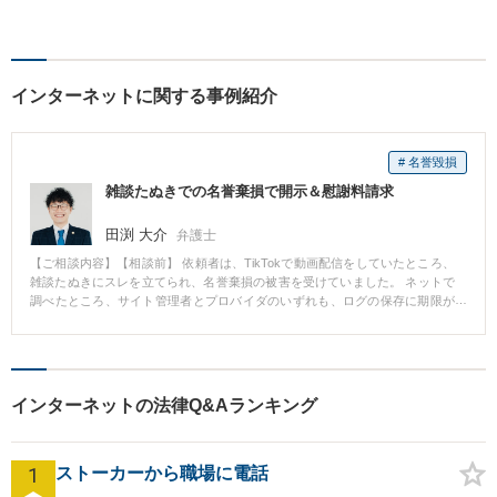
の立場に立って、親身に助
言・活動します。 交通事故、
相続、インターネット上のト
ラブルに注力！！
インターネットに関する事例紹介
# 名誉毀損
雑談たぬきでの名誉棄損で開示＆慰謝料請求
田渕 大介
弁護士
【ご相談内容】【相談前】 依頼者は、TikTokで動画配信をしていたところ、
雑談たぬきにスレを立てられ、名誉棄損の被害を受けていました。 ネットで
調べたところ、サイト管理者とプロバイダのいずれも、ログの保存に期限が
あることを知り、急いで相談に来られました。 【相談後】 雑談たぬきは、サ
イト管理者が真摯に対応してくれるサイトであることから、新しい開示手続
である「発信者情報開示命令」を申し立てました。 その結果、スムーズにプ
ロバイダが明らかになり、投稿者の氏名・住所を特定することができまし
た。 その後、特定できた投稿者に対して慰謝料を請求し、示談が成立しまし
インターネットの法律Q&Aランキング
た。 【先生のコメント】 発信者情報開示は、ログ保存期間に制限があるの
で、相談と依頼までのスピードが大切です。 時間切れになれば、開示が物理
的に不可能となり、泣き寝入りとなってしまいます。 また、サイトごとに、
1
必要・適切な対応が異なります。 当所では発信者情報開示を数多く取り扱っ
ストーカーから職場に電話
ておりますので、お話をお聞きし、最適なプランをご提案することが可能で