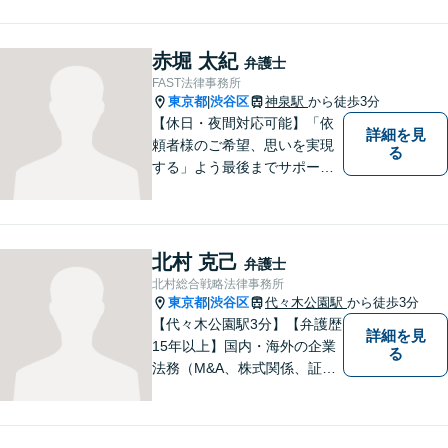
でお伺いし、納得のいく解決
へと導いてまいります。お困
りごとがあれば、なんでもご
赤堀 太紀
弁護士
相談ください。スピーディで
FAST法律事務所
的確な解決方法をご提案いた
東京都
渋谷区
神泉駅
から徒歩3分
|
します。
【休日・夜間対応可能】「依
詳細を見
頼者様のご希望、思いを実現
る
する」よう最後までサポート
いたします。どうぞお気軽に
ご相談ください。
北村 克己
弁護士
北村総合戦略法律事務所
東京都
渋谷区
代々木公園駅
から徒歩3分
|
【代々木公園駅3分】【弁護歴
詳細を見
15年以上】国内・海外の企業
る
法務（M&A、株式関係、証券
関係、予防法務等）を中心に
幅広い事案に対応可能です。
公益活動にも注力していま