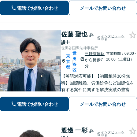
ております【借金問題】迅速な対応で
電話でお問い合わせ
メールでお問い合わせ
人生の再出発をサポートします【千歳
烏山駅2分】
佐藤 聖也
弁
インタビューを
見る
護士
世田谷国際法律事務所
世
三軒茶屋駅
営業時間：09:00~
東
田
20:00（土曜日）
から徒歩7
京
|
谷
分
都
区
【英語対応可能】【初回相談30分無
料】国際離婚、労働紛争など国際性を
有する案件に関する解決実績の豊富な
弁護士が丁寧に対応いたします【夜
間・休日・オンライン対応も可】【三
電話でお問い合わせ
メールでお問い合わせ
軒茶屋駅徒歩7分】
渡邊 一彰
弁
インタビューを
見る