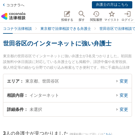
弁護士の方はこちら
ココナラへ
投稿する
探す
閲覧履歴
マイリスト
ログイン
ココナラ法律相談
東京都で法律相談できる弁護士
世田谷区で法律相談
世田谷区のインターネットに強い弁護士
東京都の世田谷区でインターネットに強い弁護士が3名見つかりました。初回面
談無料や休日面談に対応している弁護士なども掲載中。誹謗中傷や名誉毀損、
個人特定等の細かな分野での絞り込み検索もでき便利です。特に千歳烏山法律
事務所の松宮 英人弁護士や世田谷国際法律事務所の佐藤 聖也弁護士、クレミエ
ール法律事務所の渡邊 一彰弁護士のプロフィール情報や弁護士費用、強みなど
エリア
東京都、世田谷区
変更
が注目されています。『世田谷区で土日や夜間に発生したインターネットのト
ラブルを今すぐに弁護士に相談したい』『インターネットのトラブル解決の実
相談内容
インターネット
変更
績豊富な近くの弁護士を検索したい』『初回相談無料でインターネットを法律
相談できる世田谷区内の弁護士に相談予約したい』などでお困りの相談者さん
におすすめです。
詳細条件
未選択
変更
3
人の弁護士が見つかりました
(検索結果について詳しくは
こちら
)