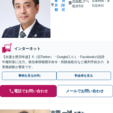
東
渋
渋谷駅
から
営業時間：本
京
谷
|
日定休日
徒歩5分
都
区
インターネット
【弁護士歴20年超】X（旧Twitter）・Google口コミ・Facebookの誹謗
中傷対策に注力。発信者情報開示命令・削除仮処分など裁判手続きの
実務経験が豊富です。
事例を見る(6件)
料金表を見る
電話でお問い合わせ
メールでお問い合わせ
吉岡 一誠