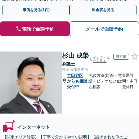
対応します【セミナー実績多数】【休日・夜間相談OK】
事例を見る(1件)
料金表を見る
電話で面談予約
メールで面談予約
杉山 成榮
東京都
インタビュ
ーを見る
弁護士
杉山法律事務所
営業時
世田谷区
面談方法(対面・電
からも相談
話・ビデオなど)は
間：本日
受付中
応相談
定休日
インターネット
【関東エリア対応】【丁寧で分かりやすい説明】【請求された側のご