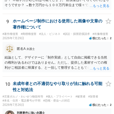
そうですか？ →数十万円から１００万円単位まで様々であり、不明で
す。相手方から相談者様に対し請求がなされた場合、減額や分割の交
渉が行われ、双方合意に至れば支払が開始され、決裂して相手方が訴
訟提起を選択すれば訴訟の中で解決がなされる流れが通常です。
9
ホームページ制作における使用した画像や文章の
著作権について
#著作権侵害
#商標権侵害
#法人・ビジネス
#訴訟・損害賠償請求
#肖像権侵害
2026年7月29日
役にたった
2
匿名A
弁護士
結論として、デザイナーに「制作実績」として自由に掲載できる当然
の権利があるわけではありません。ただし、提供した素材すべての権
利がご相談者に帰属する、と一括して整理することもできません。 ご
自身が撮影・執筆した写真や文章は、創作性があれば原則としてご自
身が著作権者です。 他方、ブランド名、文字主体のロゴ、商品情報、
短いキャッチコピー、販売コンセプトなどは、通常、著作物には当た
10
未成年者との不適切なやり取りが法に触れる可能
りません。ただし、ロゴに独自の図形やイラスト等が含まれる場合に
性と対処法
は、その表現部分が著作物となる可能性があります。 また、人物写真
#児童ポルノ・わいせつ物頒布等
#個人・プライベート
#被害者
#加害者
の著作権は撮影者に、肖像に関する権利は被写体本人に帰属します
#本名・住所・電話番号が不明
#恐喝・脅迫への対応
（著作権法2条・17条）。 ウェブサイト全体に当然に著作権が生じる
2026年7月26日
役にたった
2
わけではありません。デザイナーが独自に制作したイラストやバナー
刑事事件に強い弁護士
等は別として、一般的なレイアウトや配色、依頼者から提供された素