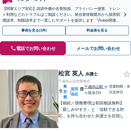
【関東エリア対応】誹謗中傷や名誉毀損、プライバシー侵害、トレン
ト利用などのトラブルはご相談ください。発信者情報開示から損害賠
償請求、削除請求まで一貫したサポートを提供します「Vtuber関連、
SNSアカウント凍結、AI関連のトラブルなど」
事例を見る(3件)
料金表を見る
電話でお問い合わせ
メールでお問い合わせ
松宮 英人
弁護士
千歳烏山法律事務所
東
千歳烏山駅
か
営業時間：本
世田
京
|
日定休日
ら徒歩2分
谷区
都
【相続／債務整理は初回相談無料】
「親しみやすさ」と「信頼できる対
応」を持ち合わせた弁護士を目指して
【相続問題】依頼者様の言葉に耳を傾
け、お気持ちを尊重することを心掛け