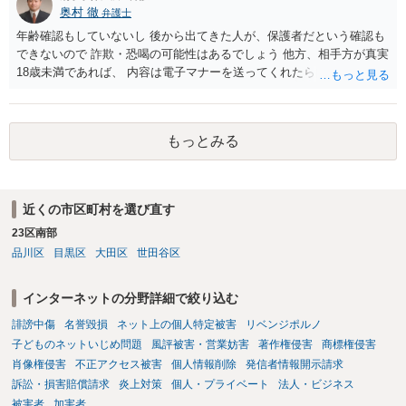
奥村 徹
弁護士
材を希望に沿って配置した部分には、通常、著作物性は認められにく
いと考えられます。仮に具体的な画面構成の一部に創作性が認められ
年齢確認もしていないし 後から出てきた人が、保護者だという確認も
ても、その権利は当該部分に限られ、ご相談者の写真や文章等を制作
できないので 詐欺・恐喝の可能性はあるでしょう 他方、相手方が真実
実績として掲載する権限まで当然に生じるものではありません。 もっ
18歳未満であれば、 内容は電子マナーを送ってくれたら自慰行為など
とも、契約書がなくても、見積書、メール、利用規約等に実績掲載へ
の動画を要望通りに撮って送るよと言ったやりとりでした。 自分は動
の同意があれば別です。また、単に制作を担当した事実を記載した
画の尺は10分ほど、服を着たままで胸を触って欲しい、などの要望を
り、公開中のサイトへリンクしたりする行為まで当然に禁止できると
して、要求された金額(1000円程度)の電子マネーを送信してしまいま
もっとみる
は限りません。 人物写真については、通常のSNSへの無断掲載と同
した。 そこから、撮影するまで暇なので顔の雰囲気の写真を交換して
様、掲載目的、態様、必要性、本人の特定可能性等から判断されま
欲しい、住んでいる都道府県と区を教えてと言われたので教えたりと
す。営業目的であり、本人も掲載を拒否していることは、違法性を認
言ったやり取りをしていました。 というやりとりは、青少年条例違反
める方向の事情となりますが、自動的に肖像権侵害となるわけではあ
（わいせつ行為）の疑いがあります。18歳未満と知らなくても処罰可
近くの市区町村を選び直す
りません。 まず、見積書、メール、チャット、デザイナーの利用規約
能です。
を確認したうえで、「提供素材及びこれを含む画面の複製・SNS掲載
23区南部
を許諾しない」と書面で明確に通知することをお勧めします。すでに
品川区
目黒区
大田区
世田谷区
掲載された場合は、URL、掲載日時、画面を保存してから削除を求め
てください。
インターネットの分野詳細で絞り込む
誹謗中傷
名誉毀損
ネット上の個人特定被害
リベンジポルノ
子どものネットいじめ問題
風評被害・営業妨害
著作権侵害
商標権侵害
肖像権侵害
不正アクセス被害
個人情報削除
発信者情報開示請求
訴訟・損害賠償請求
炎上対策
個人・プライベート
法人・ビジネス
被害者
加害者