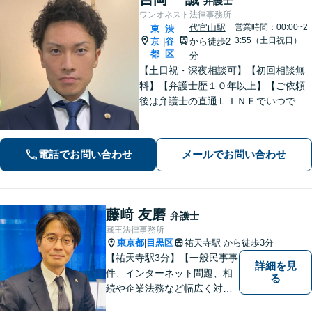
弁護士
ワンオネスト法律事務所
代官山駅
営業時間：00:00~2
東
渋
3:55（土日祝日）
京
谷
から徒歩2
|
都
区
分
【土日祝・深夜相談可】【初回相談無
料】【弁護士歴１０年以上】【ご依頼
後は弁護士の直通ＬＩＮＥでいつでも
連絡可能】【刑事事件・不動産トラブ
ル・企業法務・男女トラブル・ナイト
ワークトラブルに注力】
電話でお問い合わせ
メールでお問い合わせ
藤﨑 友磨
弁護士
藏王法律事務所
東京都
目黒区
祐天寺駅
から徒歩3分
|
【祐天寺駅3分】【一般民事事
詳細を見
件、インターネット問題、相
る
続や企業法務など幅広く対応
可能！】皆様のお話を隅々ま