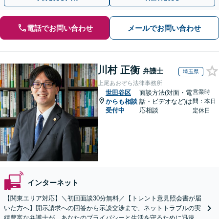
電話でお問い合わせ
メールでお問い合わせ
川村 正衡
弁護士
埼玉県
上尾あおぞら法律事務所
営業時
世田谷区
面談方法(対面・電
からも相談
話・ビデオなど)は
間：本日
受付中
応相談
定休日
インターネット
【関東エリア対応】＼初回面談30分無料／【トレント意見照会書が届
いた方へ】開示請求への回答から示談交渉まで、ネットトラブルの実
績豊富な弁護士が、あなたのプライバシーと生活を守るために迅速に