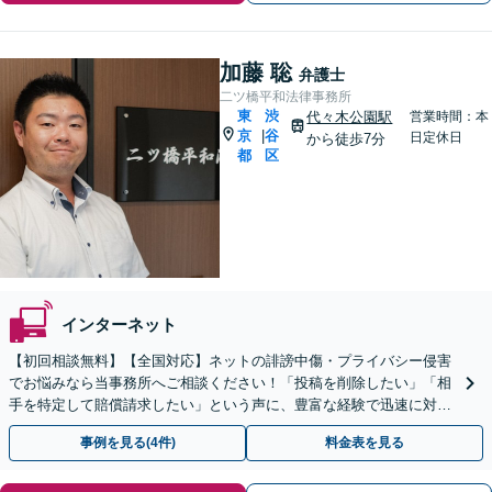
加藤 聡
弁護士
二ツ橋平和法律事務所
東
渋
代々木公園駅
営業時間：本
京
谷
|
日定休日
から徒歩7分
都
区
インターネット
【初回相談無料】【全国対応】ネットの誹謗中傷・プライバシー侵害
でお悩みなら当事務所へご相談ください！「投稿を削除したい」「相
手を特定して賠償請求したい」という声に、豊富な経験で迅速に対処
します【メール・電話相談可】【土日祝日対応可】
事例を見る(4件)
料金表を見る