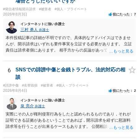
場合どうしたらいいですか
#発信者情報開示請求
#被害者
#個人・プライベート
2026年8月3日
役にたった
7
インターネットに強い弁護士
三村 勇人
弁護士
本件投稿記事の詳細が不明ですので、具体的なアドバイスはできませ
んが、開示請求はいずれも要件事実を立証する必要があります。 立証
責任は請求者側にあります。 相手方からの反論があっても、裁判官が
要件事実を満たしていると判断すれば、補充は求められません。 相手
方が口頭で反論したのは、仮処分は迅速性が要求されるためです。 書
面での反論となれば、より遅延する可能性がございます。 また、本件
6
SNSでの誹謗中傷と金銭トラブル、法的対応の相
はXのため、APのIPアドレスの保存期間の問題もございます。 開示請
談
求は法律知識が不可欠ですが、それだけでは足りず、実務を踏まえた
#誹謗中傷
#名誉毀損
#被害者
#個人・プライベート
方法を選択することが重要です。
2026年8月4日
役にたった
2
インターネットに強い弁護士
泉 亮介
弁護士
実際にその人が権利侵害行為をしたと認められるものであり，それが
証明できる証拠があるということであれば，開示請求を経ずに慰謝料
請求等を行うことが出来るケースもあります。 公開相談の場では回答
は難しいかと思われますので，お手持ちの証拠資料を持参の上弁護士
に個別に相談されると良いでしょう。