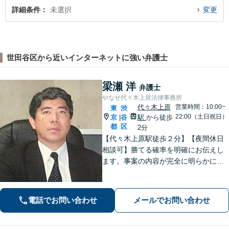
詳細条件
未選択
変更
世田谷区から近いインターネットに強い弁護士
梁瀬 洋
弁護士
やなせ代々木上原法律事務所
代々木上原
営業時間：10:00~
東
渋
22:00（土日祝日）
京
谷
駅
から徒歩
|
都
区
2分
【代々木上原駅徒歩２分】【夜間休日
相談可】勝てる確率を明確にお伝えし
ます。事案の内容が完全に明らかにな
るまで、依頼者様のお話をじっくり伺
い、着実に実行します。都合の良いこ
とは一切言いません。安心しておまか
電話でお問い合わせ
メールでお問い合わせ
せください。