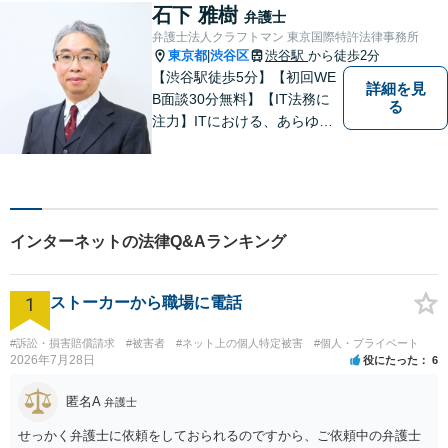
す。クライアントの皆様と力
石下 雅樹
弁護士
を合わせて最善の戦略を構築
弁護士法人クラフトマン 東京国際特許法律事務所
いたしたいと存じます。
東京都
渋谷区
渋谷駅
から徒歩2分
|
【渋谷駅徒歩5分】【初回WE
詳細を見
B面談30分無料】【IT法務に
る
注力】ITにおける、あらゆる
種類の契約や利用規約類につ
いて豊富な経験に基づくノウ
ハウがあります。また、ITの
考え方、システム開発の流れ
にも通じているため、スムー
インターネットの法律Q&Aランキング
ズな対応が可能です。
1
ストーカーから職場に電話
#訴訟・損害賠償請求
#被害者
#ネット上の個人特定被害
#個人・プライベート
2026年7月28日
役にたった
6
匿名A
弁護士
せっかく弁護士に依頼をしておられるのですから、ご依頼中の弁護士