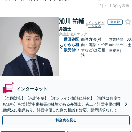
3件中 1-3件を表示
浦川 祐輔
東京都
インタビュ
ーを見る
弁護士
弁護士法人エッグ
世田谷区
面談方法(対
営業時間：00:
からも相
面・電話・ビデ
00~23:59（土
談受付中
オなど)は応相
日祝日）
談
インターネット
【全国対応】【来所不要】【オンライン相談に特化】【相談は何度で
も無料】Xの誹謗中傷被害の経験がある弁護士。炎上／誹謗中傷の問
題解決に定評あり。誹謗中傷した側の相談も対応。開示請求なしで本
人の特定ができる場合もあり。
料金表を見る