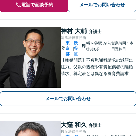
電話で面談予約
メールでお問い合わせ
神村 大輔
弁護士
清風法律事務所
東
渋
幡ヶ谷駅
から
営業時間：本
京
谷
|
日定休日
徒歩0分
都
区
【離婚問題】不貞慰謝料請求の減額に
注力。父親の親権や有責配偶者の離婚
請求、算定表とは異なる養育費請求な
ど非定型的なケースにも注力【外国
人・国際問題】外国人の配偶者と離婚
したい方、離婚したい外国人配偶者の
メールでお問い合わせ
方にも対応。最後まで粘り強くサポー
トします。
大窪 和久
弁護士
桜丘法律事務所