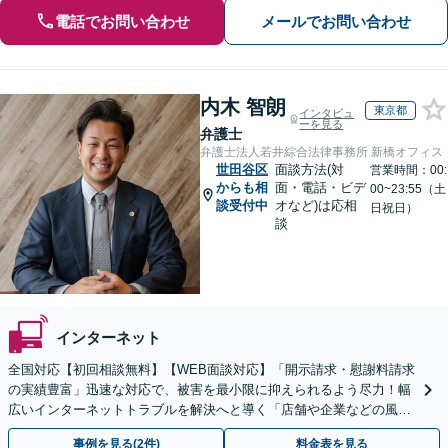
電話でお問い合わせ
メールでお問い合わせ
内木 智朗
東京都
インタビュ
ーを見る
弁護士
弁護士法人若井綜合法律事務所 新橋オフィス
世田谷区
面談方法(対
営業時間：00:
からも相
面・電話・ビデ
00~23:55（土
談受付中
オなど)は応相
日祝日）
談
インターネット
全国対応【初回相談無料】【WEB面談対応】「開示請求・慰謝料請求
の実績豊富」迅速な対応で、被害を最小限に抑えられるよう尽力！幅
広いインターネットトラブルを解決へと導く「店舗や企業などの風評
被害もご相談ください」【休日・夜間相談可】
事例を見る(2件)
料金表を見る