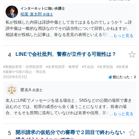
非営利であれば「表現の自由」「創作物」としての側面が強く評価さ
れる可能性があります。一方、広告収益がある場合は「商業利用」と
インターネットに強い弁護士
しての色彩が強まり、リスクが高まる可能性があります。 公開前に変
稲葉 進太郎
弁護士
更・確認しておく事項については、公開の場でアドバイスするにも限
私が投稿した内容は誹謗中傷として当てはまるものでしょうか？ →誹
界があるかと思うので、資料等を持参の上、弁護士に相談されること
謗中傷は一般的な用語なのでその該当性について回答しかねますが、
も一つかと存じます。
相談者が投稿した記事は、単なる意見の表明といえる可能性が高く、
権利侵害が認められる可能性は低いと存じます。 もし当てはまるとし
て、開示請求が認められたり、民事裁判や刑事裁判に発展しうるもの
でしょうか？ →権利侵害や、名誉毀損・侮辱に該当する可能性が低い
4
LINEで会社批判、警察が立件する可能性は？
ため、民事裁判や刑事裁判に発展することはあまり考えられないよう
に思われます。
#業務妨害罪・信用毀損罪
#名誉毀損罪・侮辱罪
#不起訴
#名誉毀損
#加害者
#逮捕や勾留の阻止・準抗告
2026年8月3日
役にたった
2
匿名A
弁護士
友人にLINEでメッセージを送る場合と、SNSなどの公開の場所で書き
込むのとでは、犯罪の成否から全く違うことになります。前者の場
合、そもそも世間に流布していなければ名誉や信用、業務にかかる犯
罪は成立しないことになります。
5
開示請求の仮処分での審尋で２回目で終わらない