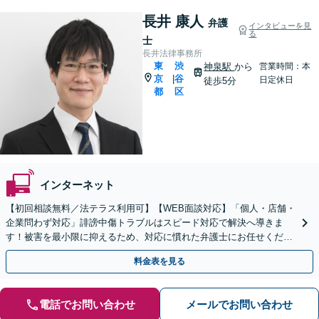
長井 康人
弁護
インタビューを見
る
士
長井法律事務所
東
渋
神泉駅
から
営業時間：本
京
谷
|
日定休日
徒歩5分
都
区
インターネット
【初回相談無料／法テラス利用可】【WEB面談対応】「個人・店舗・
企業問わず対応」誹謗中傷トラブルはスピード対応で解決へ導きま
す！被害を最小限に抑えるため、対応に慣れた弁護士にお任せくださ
い「加害者側からのご相談も」【休日・夜間相談可】
料金表を見る
電話でお問い合わせ
メールでお問い合わせ