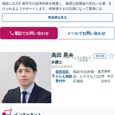
相談に注力】相手方の請求内容を精査し、過度な賠償金の支払いを避
けられるようサポートします。依頼者さまの立場になって親身にお話
を伺いますので、ぜひご相談ください。【WEB面談可】
料金表を見る
電話でお問い合わせ
メールでお問い合わせ
髙田 晃央
東京都
インタビュ
ーを見る
弁護士
髙田法律事務所
営業時
世田谷区
面談方法(対面・電
からも相談
話・ビデオなど)は
間：本日
受付中
応相談
定休日
インターネット