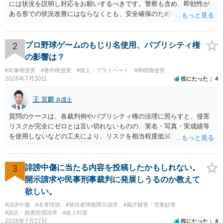
には状況を説明し対応をお願いするべきです。警察も含め、即効性が
ある形での状況改善にはならなくとも、安全確保のためできることは
ある筈です。
2
プロ野球ゲームのもじり名使用、パブリシティ権
の影響は？
#肖像権侵害
#著作権侵害
#個人・プライベート
#商標権侵害
2026年7月30日
役にたった
4
王 宣麟
弁護士
質問のケースは、各裁判例やパブリシティ権の法理に照らすと、侵害
リスクが完全にゼロとは言い切れないものの、実名・写真・実成績等
を使用しないなどの工夫により、リスクを相当程度低減できる設計に
なっているかと思います。 ただし、「野球ファンであれば元の選手を
推測できる」という点は、裁判で争われた場合に「専ら顧客吸引力の
利用を目的とする」と判断される余地を残すため、一定の注意が必要
3
誹謗中傷に当たる内容を投稿したかもしれない。
です。 また、広告収益の有無は、侵害判断に一定の影響を与える可能
開示請求や民事刑事裁判に発展しうるのか教えて
性がありますが、決定的要因ではありません。 パブリシティ権侵害の
欲しい。
成否は、主に「専ら顧客吸引力の利用を目的とするか」という点で判
#誹謗中傷
#名誉毀損
#発信者情報開示請求
#風評被害・営業妨害
断されます。広告収益があることは「商業的目的」を強く示す要素で
#訴訟・損害賠償請求
#炎上対策
すが、それだけで直ちに侵害となるわけではありません。完全無償・
2026年7月27日
役にたった
4