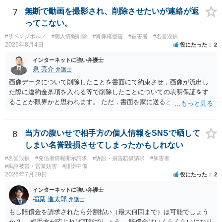
7
無断で動画を撮影され、削除させたいが連絡が返
ってこない。
#リベンジポルノ
#個人情報削除
#肖像権侵害
#被害者
#名誉毀損
2026年8月4日
役にたった
2
インターネットに強い弁護士
泉 亮介
弁護士
画像データについて削除したことを書面にて約束させ，画像が流出し
た際に違約金条項を入れる等で削除したことについての表明保証をす
ることが限界かと思われます。 ただ，書面を家に送ると家族に不貞行
為が発覚しご自身が慰謝料請求を受けるリスクがあるため，書面で削
除等を求めることは避けたほうが良いかと思われます。
8
当方の腹いせで相手方の個人情報をSNSで晒して
しまい名誉毀損させてしまったかもしれない
#名誉毀損
#発信者情報開示請求
#訴訟・損害賠償請求
#加害者
#風評被害・営業妨害
#誹謗中傷
2026年7月29日
役にたった
2
インターネットに強い弁護士
稲葉 進太郎
弁護士
もし賠償金を請求されたら分割払い（最大何回まで）は可能でしょう
か？ →相手方が応じれば可能でしょう。 賠償金はいくらくらいになり