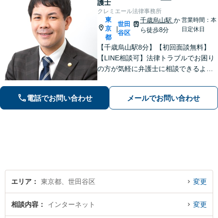
護士
クレミエール法律事務所
東
千歳烏山駅
か
営業時間：本
世田
京
|
日定休日
ら徒歩8分
谷区
都
【千歳烏山駅8分】【初回面談無料】
【LINE相談可】法律トラブルでお困り
の方が気軽に弁護士に相談できるよう
な体制を整えています。お話ししやす
い雰囲気づくりと、丁寧な説明、スピ
電話でお問い合わせ
メールでお問い合わせ
ード対応を心がけています。ぜひご相
談ください。【休日・夜間面談可】
エリア
東京都、世田谷区
変更
相談内容
インターネット
変更