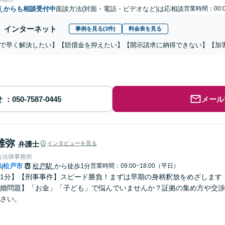
市
からも相談受付中
面談方法(対面・電話・ビデオなど)は応相談
営業時間：00:0
インターネット
事例を見る(3件)
料金表を見る
で早く解決したい】【賠償金を抑えたい】【開示請求に納得できない】【加
せ
メール
雄弥
弁護士
インタビューを見る
合法律事務所
県
松戸市
松戸駅
から徒歩1分
営業時間：09:00~18:00（平日）
|
1分】【刑事事件】スピード勝負！まずは早期の身柄釈放をめざします
婚問題】「お金」「子ども」で悩んでいませんか？証拠の集め方や交渉
さい。