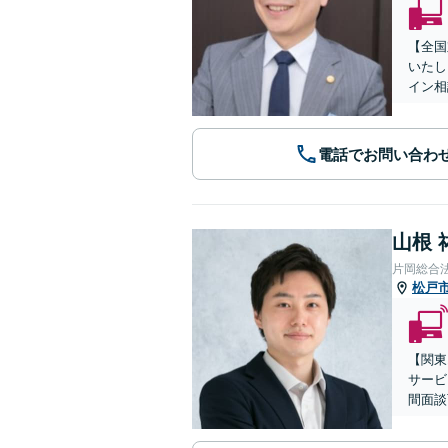
【全国
いたし
イン相
電話でお問い合わ
山根 
片岡総合
松戸
【関東
サービ
間面談