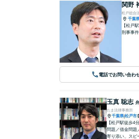
関野 
松戸総合
千葉
【松戸駅
刑事事件
電話でお問い合わ
玉真 聡志
たま法律事務所
千葉県
松戸市
|
【松戸駅徒歩4
問題／借金問題
寄り添い、スピ