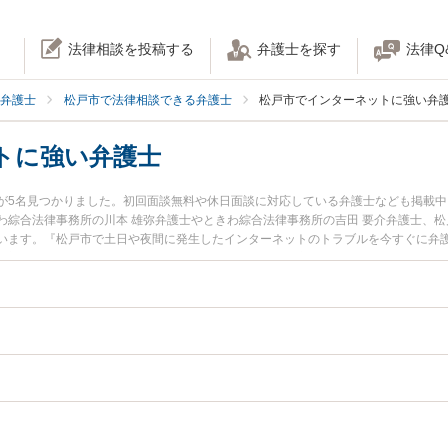
法律相談を投稿する
弁護士を探す
法律Q
弁護士
松戸市で法律相談できる弁護士
松戸市でインターネットに強い弁
トに強い弁護士
が5名見つかりました。初回面談無料や休日面談に対応している弁護士なども掲載
わ綜合法律事務所の川本 雄弥弁護士やときわ綜合法律事務所の吉田 要介弁護士、松
います。『松戸市で土日や夜間に発生したインターネットのトラブルを今すぐに弁
『初回相談無料でインターネットを法律相談できる松戸市内の弁護士に相談予約し