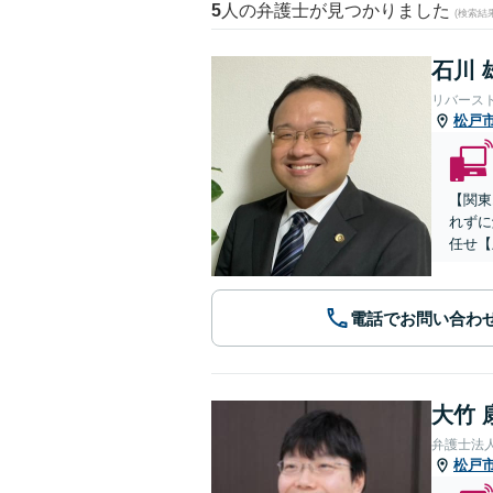
5
人の弁護士が見つかりました
(検索結
石川 
リバース
松戸
【関東
れずに
任せ【
電話でお問い合わ
大竹 
弁護士法
松戸