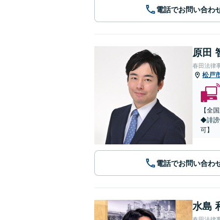
電話でお問い合わ
原田 
春田法律
松戸
【全国
◆誹謗
可】
電話でお問い合わ
水島 
春田法律