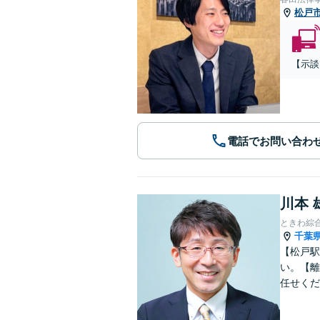
松戸
【示談
電話でお問い合わ
川本 
ときわ綜
千葉
【松戸駅
い。【離
任せくだ