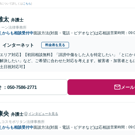
果について詳しくは
こちら
)
雄太
弁護士
トーン法律事務所
市
からも相談受付中
面談方法(対面・電話・ビデオなど)は応相談
営業時間：09:0
インターネット
料金表を見る
エリア対応】【初回相談無料】「誹謗中傷をした人を特定したい」「とにか
解決したい」など、ご希望に合わせた対応を考えます。被害者・加害者とも
土日祝対応可】
せ
メール
康央
弁護士
インタビューを見る
人コスモポリタン法律事務所
市
からも相談受付中
面談方法(対面・電話・ビデオなど)は応相談
営業時間：09:0