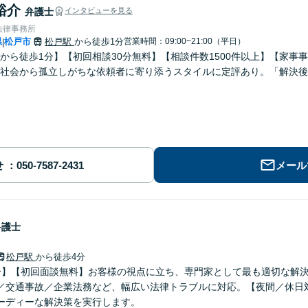
裕介
弁護士
インタビューを見る
法律事務所
県
松戸市
松戸駅
から徒歩1分
営業時間：09:00~21:00（平日）
|
から徒歩1分】【初回相談30分無料】【相談件数1500件以上】【家事
社会から孤立しがちな依頼者に寄り添うスタイルに定評あり。「解決後
せ
メール
弁護士
松戸駅
から徒歩4分
分】【初回面談無料】お客様の視点に立ち、専門家として最も適切な解
／交通事故／企業法務など、幅広い法律トラブルに対応。【夜間／休日
ーディーな解決策を実行します。