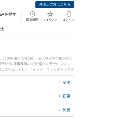
弁護士の方はこちら
&Aを探す
閲覧履歴
マイリスト
ログイン
護士
中。誹謗中傷や名誉毀損、個人特定等の細かな分
戸総合法律事務所の関野 裕介弁護士のプロフィ
護士に相談したい』『インターネットのトラブル
たい』などでお困りの相談者さんにおすすめで
変更
変更
変更