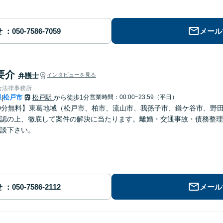
せ
メール
要介
弁護士
インタビューを見る
合法律事務所
県
松戸市
松戸駅
から徒歩1分
営業時間：00:00~23:59（平日）
|
0分無料】東葛地域（松戸市、柏市、流山市、我孫子市、鎌ケ谷市、野
認の上、徹底して案件の解決に当たります。離婚・交通事故・債務整理
談下さい。
せ
メール