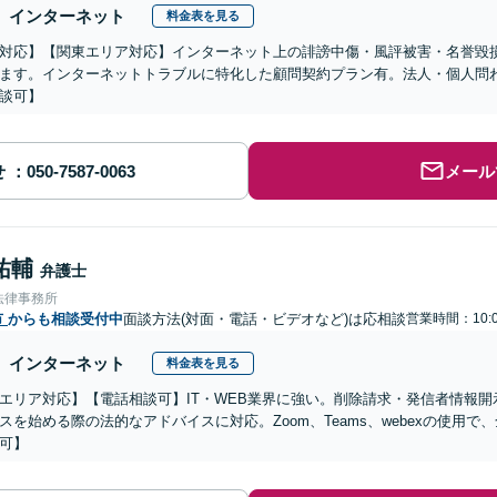
インターネット
料金表を見る
対応】【関東エリア対応】インターネット上の誹謗中傷・風評被害・名誉毀
ます。インターネットトラブルに特化した顧問契約プラン有。法人・個人問
談可】
せ
メール
祐輔
弁護士
法律事務所
市
からも相談受付中
面談方法(対面・電話・ビデオなど)は応相談
営業時間：10:0
インターネット
料金表を見る
エリア対応】【電話相談可】IT・WEB業界に強い。削除請求・発信者情報開
スを始める際の法的なアドバイスに対応。Zoom、Teams、webexの使用
可】