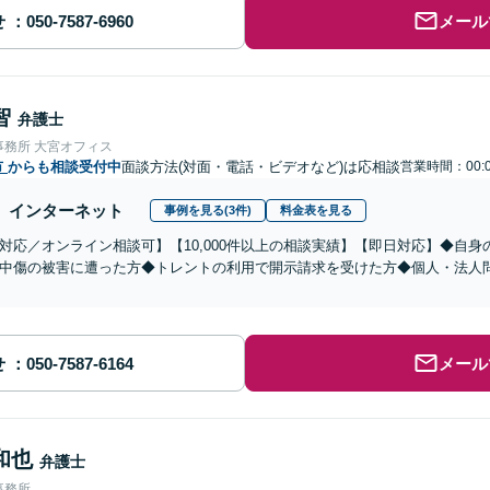
せ
メール
智
弁護士
事務所 大宮オフィス
市
からも相談受付中
面談方法(対面・電話・ビデオなど)は応相談
営業時間：00:0
インターネット
事例を見る(3件)
料金表を見る
対応／オンライン相談可】【10,000件以上の相談実績】【即日対応】◆自
中傷の被害に遭った方◆トレントの利用で開示請求を受けた方◆個人・法人問
せ
メール
和也
弁護士
事務所