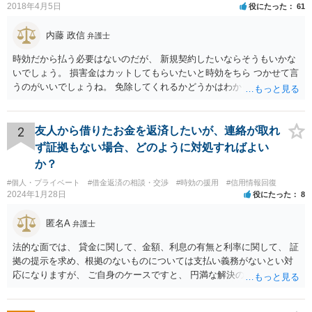
2018年4月5日
役にたった
61
内藤 政信
弁護士
時効だから払う必要はないのだが、 新規契約したいならそうもいかな
いでしょう。 損害金はカットしてもらいたいと時効をちら つかせて言
うのがいいでしょうね。 免除してくれるかどうかはわかりませんが。
2
友人から借りたお金を返済したいが、連絡が取れ
ず証拠もない場合、どのように対処すればよい
か？
#個人・プライベート
#借金返済の相談・交渉
#時効の援用
#信用情報回復
2024年1月28日
役にたった
8
匿名A
弁護士
法的な面では、 貸金に関して、金額、利息の有無と利率に関して、 証
拠の提示を求め、根拠のないものについては支払い義務がないとい対
応になりますが、 ご自身のケースですと、 円満な解決のため、一定程
度譲歩することもありうるかと思います（譲歩すべきと言っているわ
けではありません）。 何某かの主張をされた場合、あらためて弁護士