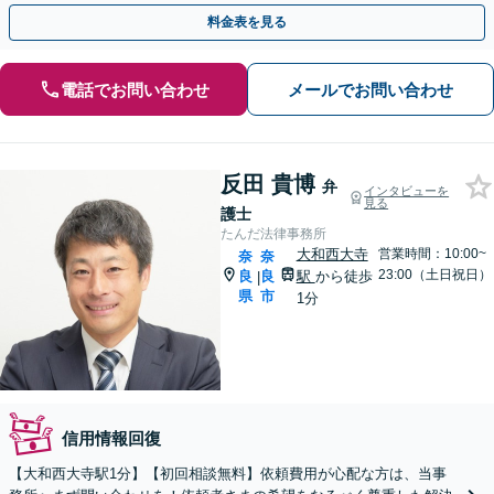
「家族に知られないよう債務整理したい」という方も対応可能
料金表を見る
電話でお問い合わせ
メールでお問い合わせ
反田 貴博
弁
インタビューを
見る
護士
たんだ法律事務所
大和西大寺
営業時間：10:00~
奈
奈
23:00（土日祝日）
良
良
駅
から徒歩
|
県
市
1分
信用情報回復
【大和西大寺駅1分】【初回相談無料】依頼費用が心配な方は、当事