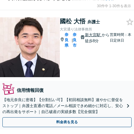
30件中 1-30件を表示
國松 大悟
弁護士
大宮通り法律事務所
奈
奈
新大宮駅
から
営業時間：本
良
良
|
日定休日
徒歩8分
県
市
信用情報回復
【地元奈良に密着】【分割払い可】【初回相談無料】速やかに督促を
ストップ｜弁護士直通の電話／メール相談できめ細かに対応し、安心
の再出発をサポート｜自己破産の実績多数【完全個室】
料金表を見る