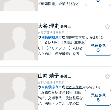
る
／離婚問題／企業法務など幅
広く対応。皆さまが抱える
様々な問題を解決するお手伝
いをすることはもちろん、皆
大谷 理史
さまに安心を与えることを目
弁護士
指します。【地域に根差した
奈良万葉法律事務所
弁護士】まずはお気軽にご相
奈良県
橿原市
橿原神宮前駅
から徒歩1分
|
談ください。
【小倉駅6分】【近隣駐車場あ
詳細を見
り】【バリアフリー】依頼者
る
のために、何が最善かを考
え、依頼者に寄り添える弁護
士でありたいと思っていま
す。依頼者の皆様に最善の解
山﨑 靖子
決策を提案し続けます。 よろ
弁護士
しくお願いします。
古都の風法律事務所
奈良県
奈良市
近鉄奈良駅
から徒歩1分
|
【近鉄奈良駅徒歩1分】相続、
詳細を見
離婚、交通事故、債務整理な
る
ど。法律トラブルは早めに弁
護士へ相談することが重要で