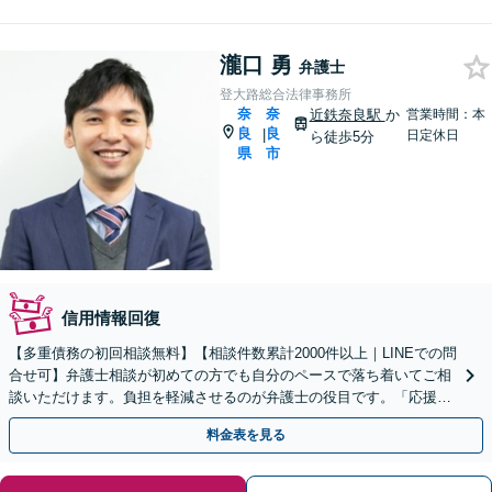
瀧口 勇
弁護士
登大路総合法律事務所
奈
奈
近鉄奈良駅
か
営業時間：本
良
良
|
日定休日
ら徒歩5分
県
市
信用情報回復
【多重債務の初回相談無料】【相談件数累計2000件以上｜LINEでの問
合せ可】弁護士相談が初めての方でも自分のペースで落ち着いてご相
談いただけます。負担を軽減させるのが弁護士の役目です。「応援」
する姿勢で金銭問題を解決へ【近鉄奈良駅５分】
料金表を見る