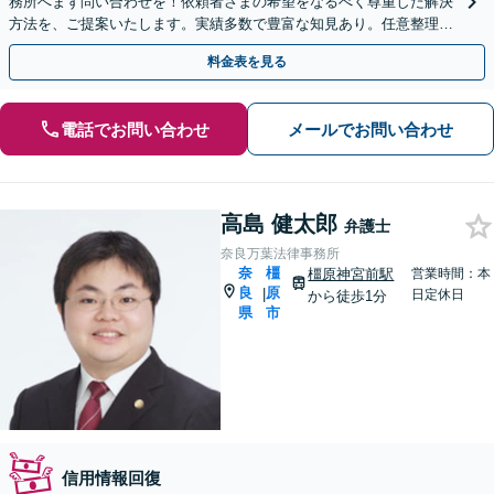
務所へまず問い合わせを！依頼者さまの希望をなるべく尊重した解決
方法を、ご提案いたします。実績多数で豊富な知見あり。任意整理／
自己破産など【休日・夜間対応可】
料金表を見る
電話でお問い合わせ
メールでお問い合わせ
高島 健太郎
弁護士
奈良万葉法律事務所
奈
橿
橿原神宮前駅
営業時間：本
良
原
|
日定休日
から徒歩1分
県
市
信用情報回復