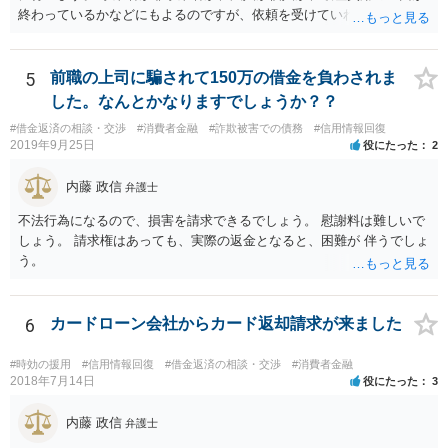
報に掲載されます。そのため，第三者に知られる可能性はゼロではあ
終わっているかなどにもよるのですが、依頼を受けていれば責任が発
りませんが，官報をチェックしている人はほとんどいないと思われる
生してきますので、 早急の申立てを目指します。１年を過ぎるなら危
ため，知られる可能性は低いと思います。なお，戸籍などに載るので
険信号・異常信号と思って頂いて結構です。 もし、新しく依頼をされ
はないかと心配される方がおられますが，そのようなことはありませ
る場合は、 スケジュール感を確認してみてください。 ①●月●日受任
5
前職の上司に騙されて150万の借金を負わされま
ん。 ＜個人再生のデメリット＞ ・借金が減額されるとはいえ，３年～
通知発送→②１～２か月で返答かえってくる。報告書作成しはじめる
した。なんとかなりますでしょうか？？
５年間は返済を継続する必要がある。 ・所有している財産の価値が大
→③さらに１カ月程度をめどに裁判所に破産申立て など教えてくれる
きい場合，借金が減らない場合がある。 ＜自己破産のデメリット＞ ・
#借金返済の相談・交渉
#消費者金融
#詐欺被害での債務
#信用情報回復
と思います（個人破産で破産費用も確保できている場合の例示なの
2019年9月25日
役にたった
2
借金の理由が問われ，場合によっては破産が認められない。 ・所有し
で、法人や積み立てが必要な場合はまた変わります。）
ている財産（２０万円以上の価値があるもの）は，原則として保持で
内藤 政信
きない。 【③の回答】 ３０万円～６０万円程度かと思います。 弁護
弁護士
士費用は分割で支払うことができる場合も多いので，弁護士と相談し
不法行為になるので、損害を請求できるでしょう。 慰謝料は難しいで
て支払いのスケジュールを決めます。 なお，ご依頼後は借金を返済す
しょう。 請求権はあっても、実際の返金となると、困難が 伴うでしょ
る必要はなくなるため，借金の返済に充てていた分を弁護士費用に充
う。
てることが可能です。 【④の回答】 手続上の注意点が多いため，ご自
身で進めることは相当難しく，リスクも伴います。 滞納が続くと訴訟
を起こされることもあり得るため，お早めに弁護士にご依頼されるこ
6
カードローン会社からカード返却請求が来ました
とをお勧めします。
#時効の援用
#信用情報回復
#借金返済の相談・交渉
#消費者金融
2018年7月14日
役にたった
3
内藤 政信
弁護士