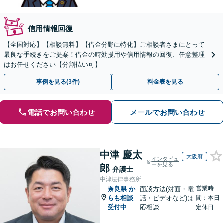
信用情報回復
【全国対応】【相談無料】【借金分野に特化】ご相談者さまにとって
最良な手続きをご提案！借金の時効援用や信用情報の回復、任意整理
はお任せください【分割払い可】
事例を見る(3件)
料金表を見る
電話でお問い合わせ
メールでお問い合わせ
中津 慶太
大阪府
インタビュ
ーを見る
郎
弁護士
中津法律事務所
営業時
奈良県
か
面談方法(対面・電
らも相談
話・ビデオなど)は
間：本日
受付中
応相談
定休日