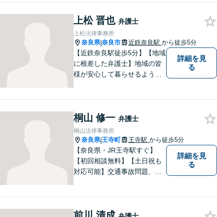
スをご提供いたします。相続
上松 晋也
発生前のご相談も受け付けて
弁護士
おります。【電話相談可】
上松法律事務所
奈良県
奈良市
近鉄奈良駅
から徒歩5分
|
【近鉄奈良駅徒歩5分】【地域
詳細を見
に根差した弁護士】地域の皆
る
様が安心して暮らせるように
力を尽くします。離婚問題／
相続問題／労働問題／不動産
問題／刑事事件など、幅広く
桐山 修一
対応します。【夜間／休日対
弁護士
応可】法律トラブルでお悩み
桐山法律事務所
の方は、お気軽にご相談くだ
奈良県
王寺町
王寺駅
から徒歩5分
|
さい。
【奈良県・JR王寺駅すぐ】
詳細を見
【初回相談無料】【土日祝も
る
対応可能】交通事故問題、遺
産相続問題、離婚問題などの
民事を中心に、 ご相談者様へ
最適なリーガルサポートをご
前川 清成
提供しています。
弁護士