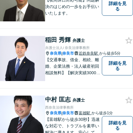
【夜間休日対応可能】問題解
詳細を見
決のはじめの一歩をお手伝い
る
いたします。
稲田 秀輝
弁護士
弁護士法人i 奈良法律事務所
奈良県
奈良市
近鉄奈良駅
から徒歩5分
|
【交通事故、借金、相続、離
詳細を見
婚、企業法務・法人破産初回
る
相談無料】【解決実績3000件
超】 交通事故・借金（債務整
理）・離婚・相続・労働問
題・不動産トラブル・企業法
中村 匡志
務のお悩みは【弁護士法人ｉ
弁護士
（アイ）奈良法律事務所】に
西奈良法律事務所
おまかせください！
奈良県
奈良市
富雄駅
から徒歩1分
|
【富雄駅から徒歩30秒】迅速
詳細を見
な対応で、トラブルを素早い
る
解決に導きます。安心して話