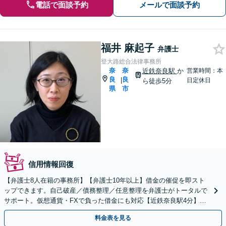
電話で面談予約
メールで面談予約
福井 麻起子
弁護士
登大路総合法律事務所
奈
奈
近鉄奈良駅
か
営業時間：本
良
良
|
日定休日
ら徒歩5分
県
市
信用情報回復
【弁護士8人在籍の事務所】【弁護士10年以上】借金の催促を即スト
ップできます。自己破産／債務整理／任意整理を弁護士がトータルで
サポート。仮想通貨・FXで負った借金にも対応【近鉄奈良駅4分】
【夜間・休日の相談可能】【オンライン相談可能】
料金表を見る