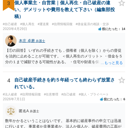
に相談されるという形でよいかと思います。
3
個人事業主・自営業｜個人再生・自己破産の違
い、デメリットや費用を教えて下さい（編集部投
稿）
#自己破産
#個人再生
#運送業
#信用情報回復
#借金返済の相談・交渉
2020年4月29日
役にたった
14
本庄 卓磨
弁護士
【①の回答】 いずれの手続きでも，債権者（個人を除く）からの督促
を法的に止めることが可能です。 ＜個人再生のメリット＞ ・借金を５
分の１まで減額できる可能性がある。 ・住宅や財産を保持できる（た
だし，条件あり）。 ・借金の理由は問われない。 ・自己破産よりも心
理的抵抗が小さい（個人差あり）。 ＜自己破産のメリット＞ ・税金等
の滞納分を除き，借金を返済する必要がなくなる。 【②の回答】 ・個
4
自己破産手続きを約５年経っても終わらず放置さ
人再生・破産ともに，信用情報に事故情報（いわゆるブラックリス
れている。
ト）として登録されますので，５年～１０年ほどは新たに借金をする
#法人破産
#信用情報回復
#任意整理
#自己破産
#個人・プライベート
ことはできません。また，住宅や店舗を借りる際，保証会社の審査も
2026年7月1日
役にたった
6
通らなくなるため，保証人を立てて契約する必要がある場合がありま
す。 ・ご家族名義の財産を処分する必要はありません。 ・個人再生・
匿名A
弁護士
破産ともに，返済が困難な状況に陥っている以上，事業継続は難しい
場合が多いです。もっとも，手続き終了後，新たに事業を行うことは
数年かかるということはないです。 基本的に破産事件の申立ては迅速
できます。 ・個人再生・破産ともに，裁判所で手続きを進める際に官
に行います。 事業者か非事業者か、法人か個人か、破産費用の工面が