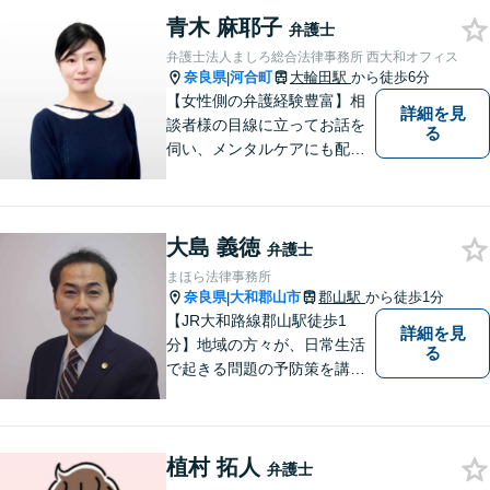
と思っています。「こんなこ
青木 麻耶子
と聞いても良いのかな」など
弁護士
と思わず、ぜひ一度ご相談く
弁護士法人ましろ総合法律事務所 西大和オフィス
ださい。【お子様連れ相談
奈良県
河合町
大輪田駅
から徒歩6分
|
可】
【女性側の弁護経験豊富】相
詳細を見
談者様の目線に立ってお話を
る
伺い、メンタルケアにも配慮
しながら、懇切丁寧に対応し
ます。【離婚/債務整理】あら
ゆる法的手段を駆使した解決
大島 義徳
策をご提案【LINE利用可】
弁護士
【平日夜間、土日祝日、応相
まほら法律事務所
談】
奈良県
大和郡山市
郡山駅
から徒歩1分
|
【JR大和路線郡山駅徒歩1
詳細を見
分】地域の方々が、日常生活
る
で起きる問題の予防策を講じ
たい時や、既に問題を抱えて
何から手を付けてよいか分か
らない時に、まず相談できる
植村 拓人
身近な弁護士を目指していま
弁護士
す。