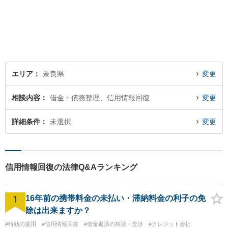
す。ご依頼者さまの抱えてい
らっしゃる不安や、ご希望を
丁寧にお伺いいたします。
エリア
奈良県
変更
相談内容
借金・債務整理、信用情報回復
変更
詳細条件
未選択
変更
信用情報回復の法律Q&Aランキング
1
16年前の携帯料金の未払い・滞納料金の利子の免
除は出来ますか？
#時効の援用
#信用情報回復
#借金返済の相談・交渉
#クレジット会社