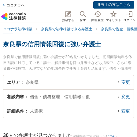
弁護士の方はこちら
ココナラへ
投稿する
探す
閲覧履歴
マイリスト
ログイン
ココナラ法律相談
奈良県で法律相談できる弁護士
奈良県で借金・債務
奈良県の信用情報回復に強い弁護士
奈良県で信用情報回復に強い弁護士が30名見つかりました。初回面談無料や休
日面談に対応している弁護士、解決事例を持つ弁護士なども掲載中。さらに奈
良市や橿原市、天理市などの地域条件で弁護士を絞り込めます。借金・債務整
理に関係する消費者金融の債務整理やクレジット会社の債務整理、リボ払いの
債務整理等の細かな分野での絞り込み検索もでき便利です。特に大宮通り法律
エリア
奈良県
変更
事務所の國松 大悟弁護士や登大路総合法律事務所の瀧口 勇弁護士、登大路総合
法律事務所の福井 麻起子弁護士のプロフィール情報や弁護士費用、強みなどが
相談内容
借金・債務整理、信用情報回復
変更
注目されています。『奈良県で土日や夜間に発生した信用情報回復のトラブル
を今すぐに弁護士に相談したい』『信用情報回復のトラブル解決の実績豊富な
近くの弁護士を検索したい』『初回相談無料で信用情報回復を法律相談できる
詳細条件
未選択
変更
奈良県内の弁護士に相談予約したい』などでお困りの相談者さんにおすすめで
す。
30
人の弁護士が見つかりました
(検索結果について詳しくは
こちら
)