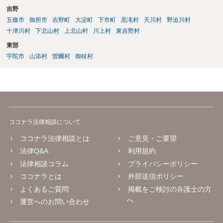
吉野
五條市
御所市
吉野町
大淀町
下市町
黒滝村
天川村
野迫川村
十津川村
下北山村
上北山村
川上村
東吉野村
東部
宇陀市
山添村
曽爾村
御杖村
ココナラ法律相談について
ココナラ法律相談とは
ご意見・ご要望
法律Q&A
利用規約
法律相談コラム
プライバシーポリシー
ココナラとは
外部送信ポリシー
よくあるご質問
掲載をご検討の弁護士の方
へ
運営へのお問い合わせ