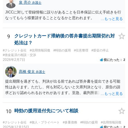
泉 亮介
弁護士
JICCに対して登録情報に誤りがあることを日本保証に伝え手続きを行
なってもらう様要請することとなるかと思われます。
9
クレジットカード滞納後の答弁書提出期限切れ対
処法は？
#クレジット会社
#信用情報回復
#時効の援用
#任意整理
#督促の停止
#借金返済の相談・交渉
2026年2月7日
役にたった
2
髙橋 俊太
弁護士
提出期限を過ぎても、判決が出る前であれば答弁書を提出できる可能
性はあります。ただし、何も対応しないと欠席判決となり、原告の請
求どおり認められるおそれがあります。至急、裁判所書記官に連絡し
現状を確認のうえ、遅れてでも答弁書を提出した方がよいでしょう。
10
時効の援用送付先について相談
#クレジット会社
#個人・プライベート
#多重債務
#時効の援用
#信用情報回復
2025年12月15日
役にたった
2