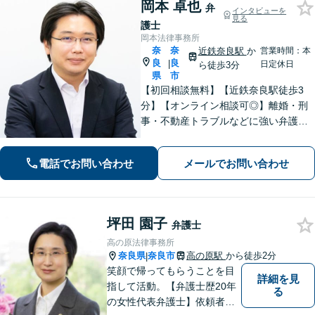
岡本 卓也
弁
インタビューを
見る
護士
岡本法律事務所
奈
奈
近鉄奈良駅
か
営業時間：本
良
良
|
日定休日
ら徒歩3分
県
市
【初回相談無料】【近鉄奈良駅徒歩3
分】【オンライン相談可◎】離婚・刑
事・不動産トラブルなどに強い弁護士
です。奈良を中心にご相談、ご依頼に
対応しています。お一人で悩まれず、
電話でお問い合わせ
メールでお問い合わせ
まずはお気軽に電話いただけたらと思
います。【土日夜間面談】【出張相
談】
坪田 園子
弁護士
高の原法律事務所
奈良県
奈良市
高の原駅
から徒歩2分
|
笑顔で帰ってもらうことを目
詳細を見
指して活動。【弁護士歴20年
る
の女性代表弁護士】依頼者の