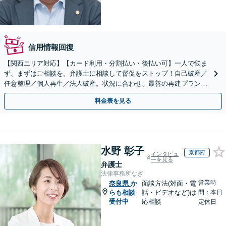
信用情報回復
【関西エリア対応】【カード利用・分割払い・後払い可】一人で悩ま
ず、まずはご相談を。弁護士に相談して督促をストップ！自己破産／
任意整理／個人再生／法人破産。状況に合わせ、最善の再建プランを
ご提案【破産管財人経験あり】
料金表を見る
水野 彰子
京都府
インタビュ
ーを見る
弁護士
法律事務所なぎ
営業時
奈良県
か
面談方法(対面・電
らも相談
話・ビデオなど)は
間：本日
受付中
応相談
定休日