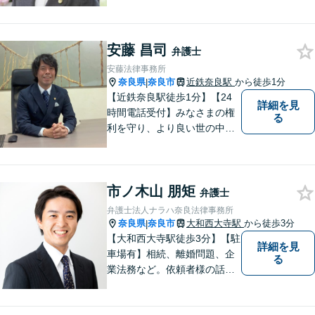
納得のできる結果に向けて最
善を尽くします。【元非常勤
調停官の経験】交渉ごとなら
安藤 昌司
お任せください！あなたのお
弁護士
悩み、とことんお聞きしま
安藤法律事務所
す。
奈良県
奈良市
近鉄奈良駅
から徒歩1分
|
【近鉄奈良駅徒歩1分】【24
詳細を見
時間電話受付】みなさまの権
る
利を守り、より良い世の中に
していくことに全力を尽くし
ます。金銭問題／男女問題／
交通事故／刑事事件に注力し
市ノ木山 朋矩
ています。法律トラブルでお
弁護士
悩みごとがありましたら、お
弁護士法人ナラハ奈良法律事務所
気軽にご相談ください。
奈良県
奈良市
大和西大寺駅
から徒歩3分
|
【大和西大寺駅徒歩3分】【駐
詳細を見
車場有】相続、離婚問題、企
る
業法務など。依頼者様の話を
親身になって聞き、最善の方
向性を示す弁護士でありたい