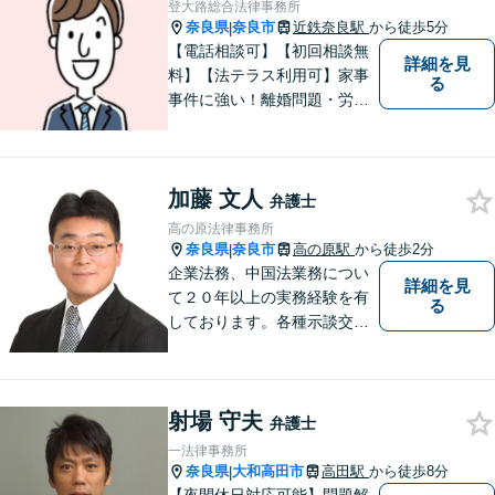
登大路総合法律事務所
奈良県
奈良市
近鉄奈良駅
から徒歩5分
|
【電話相談可】【初回相談無
詳細を見
料】【法テラス利用可】家事
る
事件に強い！離婚問題・労働
問題・借金トラブルなど幅広
く解決。丁寧なサポート＆親
身な姿勢を心がけて対応！相
加藤 文人
談しやすい弁護士を目指す
弁護士
【夜間・休日面談可】【完全
高の原法律事務所
個室】【近鉄奈良駅5分】
奈良県
奈良市
高の原駅
から徒歩2分
|
企業法務、中国法業務につい
詳細を見
て２０年以上の実務経験を有
る
しております。各種示談交
渉、契約案件、海外取引等で
お悩みの場合は、お気軽にご
連絡ください。
射場 守夫
弁護士
一法律事務所
奈良県
大和高田市
高田駅
から徒歩8分
|