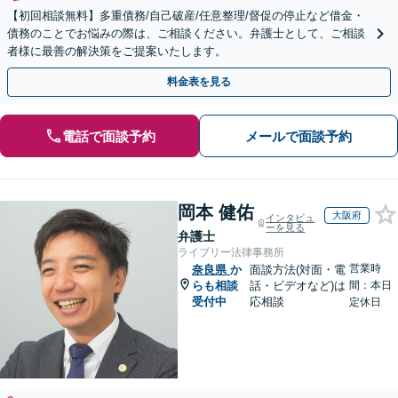
【初回相談無料】多重債務/自己破産/任意整理/督促の停止など借金・
債務のことでお悩みの際は、ご相談ください。弁護士として、ご相談
者様に最善の解決策をご提案いたします。
料金表を見る
電話で面談予約
メールで面談予約
岡本 健佑
大阪府
インタビュ
ーを見る
弁護士
ライブリー法律事務所
営業時
奈良県
か
面談方法(対面・電
らも相談
話・ビデオなど)は
間：本日
受付中
応相談
定休日