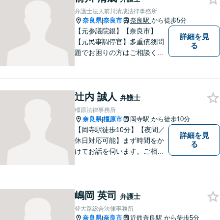
弁護士法人前川清成法律事務所
奈良県
奈良市
奈良駅
から徒歩5分
|
【元参議院銀】【奈良市】
詳細を見
【元民事調停官】多重債務問
る
題でお困りの方はご相談くだ
さい。その他、一般民事事件
も対応しております。奈良市
大宮町でお困りの方がいまし
辻内 誠人
たら、一度ご相談ください。
弁護士
橿原法律事務所
奈良県
橿原市
岡寺駅
から徒歩10分
|
【岡寺駅徒歩10分】【夜間／
詳細を見
休日対応可能】まず時間をか
る
けてお話を伺います。ご相談
者の思いを十分お聞きし、そ
の実現に向けてサポートいた
します。【地域に根ざした弁
嶋岡 英司
護士】地域密着型のアットホ
弁護士
ームなリーガルサービスをご
登大路総合法律事務所
提供させていただきます。
奈良県
奈良市
近鉄奈良駅
から徒歩5分
|