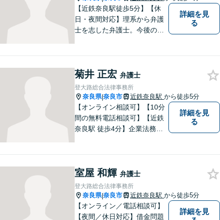
【近鉄奈良駅徒歩5分】【休
詳細を見
日・夜間対応】理系から弁護
る
士を志した弁護士。今後の生
活や人間関係など、広い視野
を持って弁護いたします。お
困りごとがあれば、お気軽に
菊井 正宏
無料相談をご利用ください。
弁護士
【Zoom相談可】
登大路総合法律事務所
奈良県
奈良市
近鉄奈良駅
から徒歩5分
|
【オンライン相談可】【10分
詳細を見
間の無料電話相談可】【近鉄
る
奈良駅 徒歩4分】企業法務／
交通事故／遺言・相続／家事
関係など幅広く対応。法律問
題の「入口」から、必要な情
室屋 和輝
報をご提供します！少しでも
弁護士
疑問をお持ちの方は、まずご
登大路総合法律事務所
相談を！
奈良県
奈良市
近鉄奈良駅
から徒歩5分
|
【オンライン／電話相談可】
詳細を見
【夜間／休日対応】借金問題