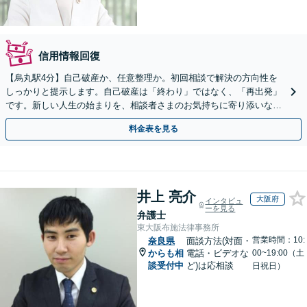
信用情報回復
【烏丸駅4分】自己破産か、任意整理か。初回相談で解決の方向性を
しっかりと提示します。自己破産は「終わり」ではなく、「再出発」
です。新しい人生の始まりを、相談者さまのお気持ちに寄り添いなが
らサポートします【初回相談無料】【法テラス利用可】
料金表を見る
井上 亮介
大阪府
インタビュ
ーを見る
弁護士
東大阪布施法律事務所
営業時間：10:
奈良県
面談方法(対面・
からも相
電話・ビデオな
00~19:00（土
談受付中
ど)は応相談
日祝日）