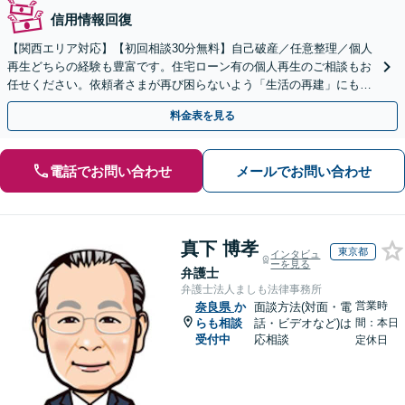
信用情報回復
【関西エリア対応】【初回相談30分無料】自己破産／任意整理／個人
再生どちらの経験も豊富です。住宅ローン有の個人再生のご相談もお
任せください。依頼者さまが再び困らないよう「生活の再建」にも気
を配り、経済生活を立て直せるようサポートします
料金表を見る
電話でお問い合わせ
メールでお問い合わせ
真下 博孝
東京都
インタビュ
ーを見る
弁護士
弁護士法人ましも法律事務所
営業時
奈良県
か
面談方法(対面・電
らも相談
話・ビデオなど)は
間：本日
受付中
応相談
定休日