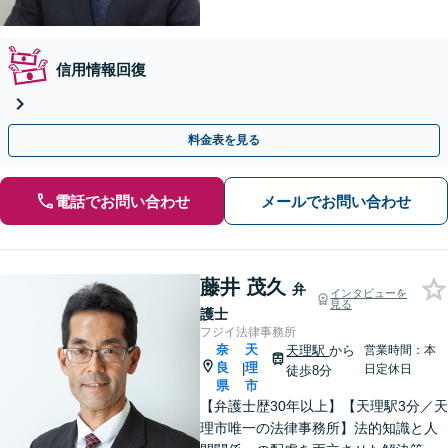
信用情報回復
料金表を見る
電話でお問い合わせ
メールでお問い合わせ
藤井 茂久
弁
インタビューを
見る
護士
フジイ法律事務所
奈
天
天理駅
から
営業時間：本
良
理
|
日定休日
徒歩8分
県
市
【弁護士歴30年以上】【天理駅3分／天
理市唯一の法律事務所】法的知識と人