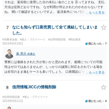
それは、返却前に使用した分の未払い金のことを 言ってますね。 支払
方法は従前どおりですね。 なぜ利用が停止されたのかわからないです
ね。 聞いて確認するといいですよ。 返済条件について話し合う事は当
然にできます。
7
なにも知らず口座売買して全て凍結してしまいま
した。
#消費者金融
#個人・プライベート
#信用情報回復
#闇金被害
2024年8月19日
役にたった
7
泉 亮介
弁護士
警察には連絡をされた方が良いかと思われます。逮捕についての可能
性はゼロではありませんが、しっかりの誠実に対応をされている場合
は在宅のまま進むケースも多いでしょう。 口座開設については銀行等
の対応次第ですが、凍結された名義と同名義の口座開設については断
られるケースも多いかと思われます。
8
信用情報JICCの情報削除
#信用情報回復
#個人・プライベート
2023年9月11日
役にたった
4