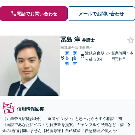
電話でお問い合わせ
メールでお問い合わせ
冨島 淳
弁護士
南都総合法律事務所
奈
奈
近鉄奈良駅
か
営業時間：本
良
良
|
日定休日
ら徒歩3分
県
市
信用情報回復
【近鉄奈良駅徒歩3分】「返済がつらい」と思ったら今すぐ相談！初
回面談であなたにベストな解決策を提案。ギャンブルや浪費など、借
金の理由は問いません【秘密厳守】自己破産／任意整理／個人再生