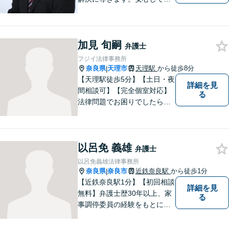
せる雰囲気ですので、まずは
お気軽にご相談ください。刑
事事件・離婚/男女問題・相
加見 旬嗣
続・遺言・交通事故・借金・
弁護士
債務整理などはお任せくださ
フジイ法律事務所
い。
奈良県
天理市
天理駅
から徒歩8分
|
【天理駅徒歩5分】【土日・夜
詳細を見
間相談可】【完全個室対応】
る
法律問題でお困りでしたらお
早めにご相談ください。依頼
者様の抱えていらっしゃる不
安や、ご希望を丁寧にお伺い
以呂免 義雄
いたします。お早めのご相談
弁護士
が納得のいく解決への第一歩
以呂免義雄法律事務所
です。
奈良県
奈良市
近鉄奈良駅
から徒歩1分
|
【近鉄奈良駅1分】【初回相談
詳細を見
無料】弁護士歴30年以上、家
る
事調停委員の経験をもとに複
雑な相続問題も依頼者様の状
況に合わせ、適切なアドバイ