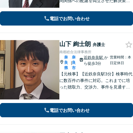
間関係への配慮を両立させた解決策を
ご提案いたします。「士業との連携で
トータルサポートを実現／税理士・司
電話でお問い合わせ
法書士・不動産鑑定士など」相続に関
わる問題を総合的に解決へ導きます
山下 絢士朗
弁護士
南都総合法律事務所
奈
奈
近鉄奈良駅
か
営業時間：本
良
良
|
日定休日
ら徒歩3分
県
市
【元検事】【近鉄奈良駅3分】検事時代
に数百件の事件に対応。これまでに培
った聴取力、交渉力、事件を見通す分
析力で、依頼者の方が最善の選択をす
る手助けをいたします。経験の全てを
注ぎ、地元奈良のために尽くします。
電話でお問い合わせ
【法テラス利用可】