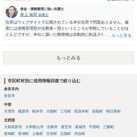
借金・債務整理に強い弁護士
井上 祐司
弁護士
住所はウェブサイトで公開されている本社住所で問題ありません。厳
密には債権管理部や法務第～部というところが管轄していることがほ
とんどですが、本社に届いた郵便物は自動的に転送されます。 内容証
明郵便の場合、法人が相手方の場合はその代表者名を宛先に加えて記
すのが通例です。 なお、信用情報において三井住友カード株式会社が
債権者として表示されていればそこへ送るのが正解だとは思います
もっとみる
が、同社が貸付や立替によって取得した債権は完全子会社であるSMB
Cコンシューマーファイナンス株式会社が保有・管理していることが通
常です。念のため当時の担当部署に確認しておいた方がよいかもしれ
ません。
市区町村別に信用情報回復で絞り込む
奈良市内
奈良市
中部
天理市
橿原市
桜井市
川西町
三宅町
田原本町
高取町
明日香村
北西部
大和高田市
大和郡山市
生駒市
香芝市
葛城市
平群町
三郷町
斑鳩町
安堵町
上牧町
王寺町
広陵町
河合町