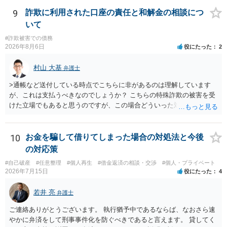
早ければ早いほどいいのは間違いありません。 ご健闘をお祈りいたし
ます。
9
詐欺に利用された口座の責任と和解金の相談につ
いて
#詐欺被害での債務
2026年8月6日
役にたった
2
村山 大基
弁護士
>通帳など送付している時点でこちらに非があるのは理解しています
が、これは支払うべきなのでしょうか？ こちらの特殊詐欺の被害を受
けた立場でもあると思うのですが、この場合どういった対処が必要で
しょうか？ →依頼するかどうかは別にして、弁護士に相談に行った方
がいいとは思います。 そもそも、特殊詐欺関係なく旦那さんの行為
は法に触れる可能性もあります。 ＞100万を支払わず穏便に和解する
10
お金を騙して借りてしまった場合の対処法と今後
ことは可能でしょうか？ →一般的には難しいです。相談者さんも１０
の対応策
０万円の被害を受けたとして、１円も払わないで和解したいと言われ
#自己破産
#任意整理
#個人再生
#借金返済の相談・交渉
#個人・プライベート
たら、 できるだけ重い刑罰を与えて欲しい、と思われるのではない
2026年7月15日
役にたった
4
でしょうか。 ＞弁護士さんに入ってもらうことで支払額が下がること
はありますか？ そこはあり得ます、ただ、弁護士費用かけるならその
若井 亮
弁護士
分賠償に回すことも考えられるので、 兼ね合いは考えてみましょう。
ご連絡ありがとうございます。 執行猶予中であるならば、なおさら速
やかに弁済をして刑事事件化を防ぐべきであると言えます。 貸してく