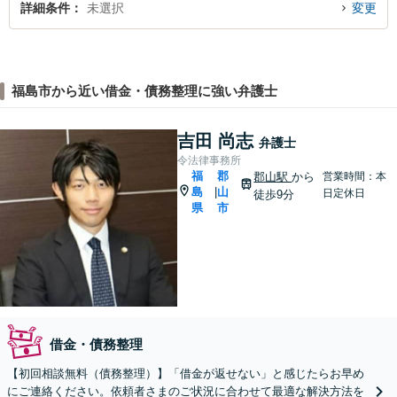
詳細条件
未選択
変更
福島市から近い借金・債務整理に強い弁護士
吉田 尚志
弁護士
令法律事務所
福
郡
郡山駅
から
営業時間：本
島
山
|
日定休日
徒歩9分
県
市
借金・債務整理
【初回相談無料（債務整理）】「借金が返せない」と感じたらお早め
にご連絡ください。依頼者さまのご状況に合わせて最適な解決方法を