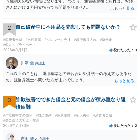
う強制力のない債務になります。 つまり、免責確定後であれば、お姉
さんにだけ２万円支払っても問題ありません。
2
自己破産中に不用品を売却しても問題ないか？
#消費者金融
#自己破産
#クレジット会社
#銀行借り入れ
#奨学金
#個人・プライベート
2026年8月1日
役にたった
3
川添 圭
弁護士
これ以上のことは、運用基準との兼ね合いや弁護士の考え方もあるた
め、担当弁護士へ聞いた方がよいでしょう。
3
詐欺被害でできた借金と元の借金が積み重なり返
済困難
#詐欺被害での債務
#自己破産
#任意整理
#個人再生
#消費者金融
#借金返済の相談・交渉
2026年7月30日
役にたった
2
吉田 雄大
弁護士