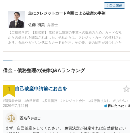
# 自己破産
主にクレジットカード利用による破産の事例
佐藤 初美
弁護士
【ご相談内容】【相談前】 依頼者は親族の事業への援助のため、カード会社
からの借入れを開始されました。それからは、クレジットカードの便利さも
あり、食品やガソリン代にもカードを利用。その後、夫の給料が減少したた
め、生活費のため借入れ、負債額も増加。さらに夫の給料が半減し、返済が
難しくなり、相談にいらっしゃいました。 【相談後】 破産申立てとなり、そ
の後、無事に免責許可決定が下りました。 【先生のコメント】 依頼者には、
今までの反省と今後のため、家計簿をつけていただき、その点も考慮され、
無事免責許可決定が下りました。
借金・債務整理の法律Q&Aランキング
1
自己破産申請前にお金を
#消費者金融
#自己破産
#多重債務
#クレジット会社
#銀行借り入れ
#リボ払い
2026年7月22日
役にたった
8
匿名B
弁護士
まず、自己破産をしてください。 免責決定が確定すれば自然債務とい