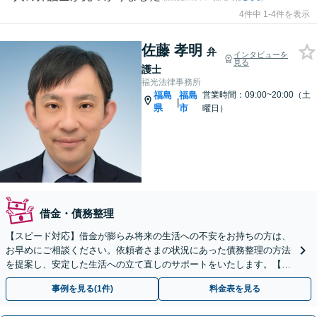
4件中 1-4件を表示
佐藤 孝明
弁
インタビューを
見る
護士
福光法律事務所
福島
福島
営業時間：09:00~20:00（土
|
県
市
曜日）
借金・債務整理
【スピード対応】借金が膨らみ将来の生活への不安をお持ちの方は、
お早めにご相談ください。依頼者さまの状況にあった債務整理の方法
を提案し、安定した生活への立て直しのサポートをいたします。【初
回相談無料】【LINE可】
事例を見る(1件)
料金表を見る