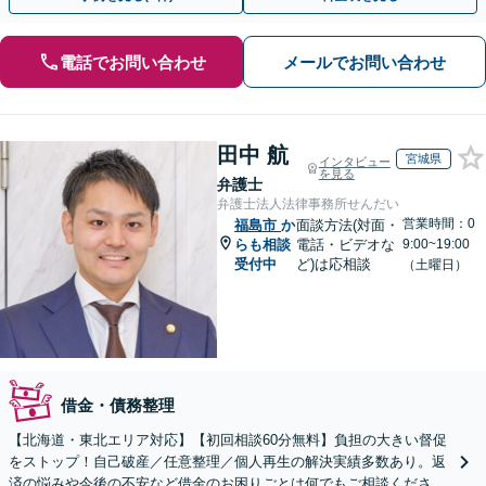
電話でお問い合わせ
メールでお問い合わせ
田中 航
宮城県
インタビュー
を見る
弁護士
弁護士法人法律事務所せんだい
営業時間：0
福島市
か
面談方法(対面・
らも相談
電話・ビデオな
9:00~19:00
受付中
ど)は応相談
（土曜日）
借金・債務整理
【北海道・東北エリア対応】【初回相談60分無料】負担の大きい督促
をストップ！自己破産／任意整理／個人再生の解決実績多数あり。返
済の悩みや今後の不安など借金のお困りごとは何でもご相談くださ