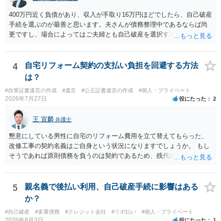
400万円近く負債があり、収入が手取り16万円ほどでしたら、自己破産
手続を選ぶのが最善と思います。夫さんが債務整理中であるならば尚
更ですし、場合によってはご夫婦とも自己破産を選択する方法もある
と思います。
4
自宅リフォーム契約の支払い負担を回避する方法
は？
#自筆証書遺言の作成
#遺言
#公正証書遺言の作成
#個人・プライベート
2026年7月27日
役にたった
2
王 宣麟
弁護士
懇意にしている男性に自宅のリフォーム費用を立て替えてもらった、
改修工事の契約名義はご自身という状況になりますでしょうか。 もし
そうであれば原則債務を負うのは契約であるため、残代金を捻出して
もらうよう約束した男性に支払いをお願いするしかないように思われ
ます。 入籍した場合でも、原則契約者が単独で全ての債務を負うこと
には変わりがありません。 なかなか対応に難しい案件であり、公開の
5
親名義で後払い利用、自己破産手続に影響はある
場でアドバイスを行うのも限界があるように思われますので、資料等
か？
を持参のうえ個別に弁護士に相談されることをお勧めします。
#自己破産
#多重債務
#クレジット会社
#リボ払い
#個人・プライベート
2026年8月3日
役にたった
1