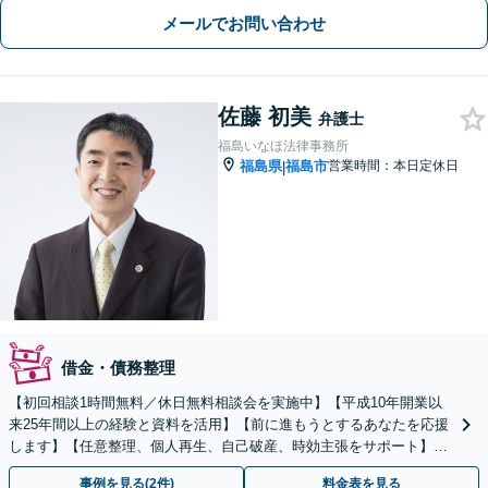
メールでお問い合わせ
佐藤 初美
弁護士
福島いなほ法律事務所
福島県
福島市
営業時間：本日定休日
|
借金・債務整理
【初回相談1時間無料／休日無料相談会を実施中】【平成10年開業以
来25年間以上の経験と資料を活用】【前に進もうとするあなたを応援
します】【任意整理、個人再生、自己破産、時効主張をサポート】
【地元弁護士ならではのリーズナブルな料金】
事例を見る(2件)
料金表を見る