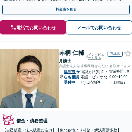
い。依頼者さまにとって最善の解決をご提案【土曜も営業】
料金表を見る
電話でお問い合わせ
メールでお問い合わせ
赤桐 仁輔
宮城県
インタビュ
ーを見る
弁護士
弁護士法人法律事務所せんだい 名取オフィス
営業時間：0
福島市
か
面談方法(対面・
らも相談
電話・ビデオな
9:00~19:00
受付中
ど)は応相談
（土曜日）
借金・債務整理
【自己破産・法人破産に注力】【東北各地より相談・解決実績多数】