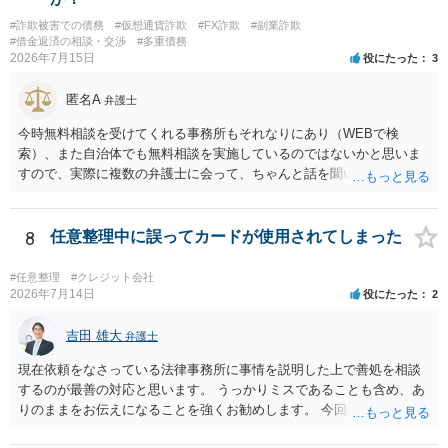
に対し、電話をかけ、電報を送達し、若しくはファクシミリ装置を用
#詐欺被害での債務
#仮想通貨詐欺
#FX詐欺
#副業詐欺
いて送信し、又は訪問する方法により、当該債務を弁済することを要
#借金返済の相談・交渉
#多重債務
求し、これに対し債務者等から直接要求しないよう求められたにもか
2026年7月15日
役にたった
3
かわらず、更にこれらの方法で当該債務を弁済することを要求するこ
と。）に違反しています。監督官庁に行政処分を求める、裁判所に仮
匿名A
弁護士
処分申請、不退去罪が成立すれば警察に通報などの対応が考えられま
す。ご参考にしてください。
今時無料相談を受けてくれる事務所もそれなりにあり（WEBで検
索）、また自治体でも無料相談を実施しているのではないかと思いま
すので、実際に複数の弁護士に会って、ちゃんと話を聞いてくれる
方、高圧的ではない方に相談した方が良いでしょう。その弁護士の方
はそもそも事案を把握できていないようですので、御相談の案件につ
いては弁護士として能力不足なのかもしれません。相手にしない方が
8
任意整理中に誤ってカードが使用されてしまった
良いと思います。ただ、仮想通貨詐欺の被害回復は現実的には難しい
かもしれません。
#任意整理
#クレジット会社
2026年7月14日
役にたった
2
吉田 雄大
弁護士
現在依頼をなさっている法律事務所に事情を説明した上で善処を相談
するのが最善の対応と思います。 うっかりミスであることも含め、あ
りのままをお伝えになることを強くお勧めします。 今回のできごとだ
けで辞任に至るか否かは弁護士次第というほかありませんが、説明は