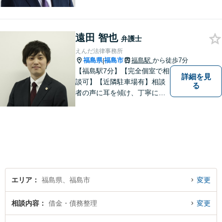
尽くします。ご相談者様に寄
り添い、最善の解決策へと導
くことを最も重視ししていま
す。お困りの方はまずはご相
遠田 智也
弁護士
談ください。
えんだ法律事務所
福島県
福島市
福島駅
から徒歩7分
|
【福島駅7分】【完全個室で相
詳細を見
談可】【近隣駐車場有】相談
る
者の声に耳を傾け、丁寧にわ
かりやすい説明を心がけてお
ります。 相談後やトラブルが
解決した際、「相談してよか
った」と思っていただけるよ
うに全力を尽くしていきま
す。
エリア
福島県、福島市
変更
相談内容
借金・債務整理
変更