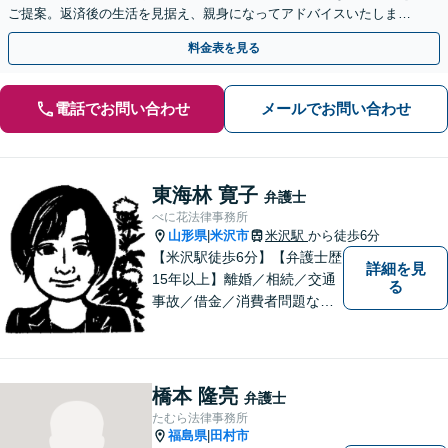
ご提案。返済後の生活を見据え、親身になってアドバイスいたしま
す。【分割払い可能】【法テラス利用可能】
料金表を見る
電話でお問い合わせ
メールでお問い合わせ
東海林 寛子
弁護士
べに花法律事務所
山形県
米沢市
米沢駅
から徒歩6分
|
【米沢駅徒歩6分】【弁護士歴
詳細を見
15年以上】離婚／相続／交通
る
事故／借金／消費者問題な
ど、さまざまな問題に対応可
能です！まずはお気軽にご相
談ください。
橋本 隆亮
弁護士
たむら法律事務所
福島県
田村市
|