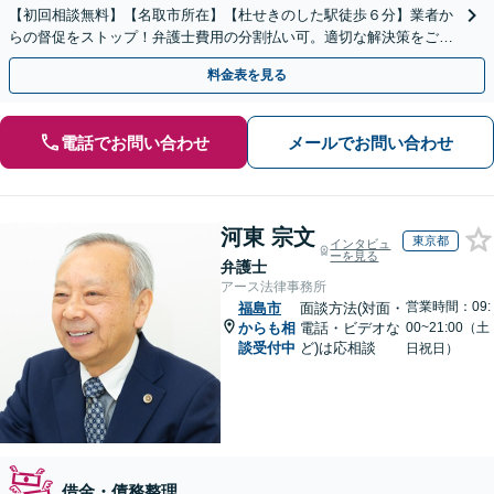
【初回相談無料】【名取市所在】【杜せきのした駅徒歩６分】業者か
らの督促をストップ！弁護士費用の分割払い可。適切な解決策をご提
案します【土曜相談可】【駐車場完備】【完全個室】
料金表を見る
電話でお問い合わせ
メールでお問い合わせ
河東 宗文
東京都
インタビュ
ーを見る
弁護士
アース法律事務所
営業時間：09:
福島市
面談方法(対面・
からも相
電話・ビデオな
00~21:00（土
談受付中
ど)は応相談
日祝日）
借金・債務整理