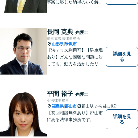
事案に応じた納得のいく解決
をサポートします！
長岡 克典
弁護士
長岡克典法律事務所
山形県
米沢市
|
【法テラス利用可】【駐車場
詳細を見
あり】どんな困難な問題に対
る
しても、動力を活かしたリー
ガルサービスをご提供させて
いただきます。ご依頼いただ
いた案件は1日でも早く解決す
るよう努力することで早期解
平間 裕子
弁護士
決を目指します。 お気軽にご
令法律事務所
相談ください。
福島県
郡山市
郡山駅
から徒歩9分
|
【初回相談無料あり】郡山市
詳細を見
にある法律事務所です。
る