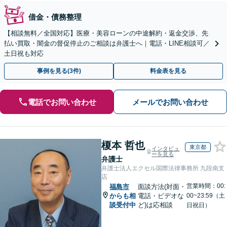
借金・債務整理
【相談無料／全国対応】医療・美容ローンの中途解約・返金交渉、先
払い買取・闇金の督促停止のご相談は弁護士へ｜電話・LINE相談可／
土日祝も対応
事例を見る(3件)
料金表を見る
電話でお問い合わせ
メールでお問い合わせ
榎本 哲也
東京都
インタビュ
ーを見る
弁護士
弁護士法人エクセル国際法律事務所 九段南支
店
営業時間：00:
福島市
面談方法(対面・
からも相
電話・ビデオな
00~23:59（土
談受付中
ど)は応相談
日祝日）