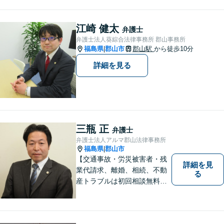
江崎 健太
弁護士
弁護士法人葵綜合法律事務所 郡山事務所
福島県
郡山市
郡山駅
から徒歩10分
|
詳細を見る
三瓶 正
弁護士
弁護士法人アルマ郡山法律事務所
福島県
郡山市
|
【交通事故・労災被害者・残
詳細を見
業代請求、離婚、相続、不動
る
産トラブルは初回相談無料】
【郡山市の弁護士】交通事
故・労災・未払い残業代請求
は着手金0円です。【電話相談