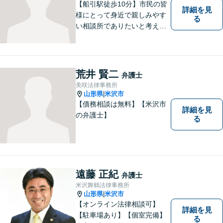
【船引駅徒歩10分】市民の皆
詳細を見
様にとって身近で親しみやす
る
い相談所でありたいと考えて
います。個人・法人のお客様
を問わず、お一人で悩まず
に、まずはお気軽にご相談く
ださい。 https://tamura-law.bi
荒井 賢二
弁護士
z/ （公式ホームページ）
美咲法律事務所
山形県
米沢市
|
【債務相談は無料】【米沢市
詳細を見
の弁護士】
る
遠藤 正紀
弁護士
米沢舞鶴法律事務所
山形県
米沢市
|
【オンライン法律相談可】
詳細を見
【駐車場あり】【個室完備】
る