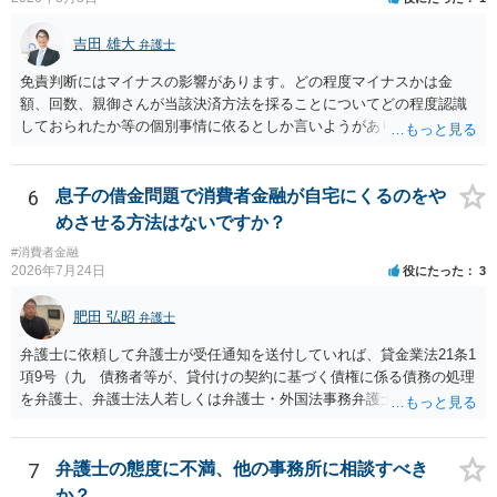
吉田 雄大
弁護士
免責判断にはマイナスの影響があります。どの程度マイナスかは金
額、回数、親御さんが当該決済方法を採ることについてどの程度認識
しておられたか等の個別事情に依るとしか言いようがありません。 と
もあれ、依頼しておられる弁護士さんに直ちに具体的状況をお伝えに
なって相談し、善後策を考えることをお勧めします。
6
息子の借金問題で消費者金融が自宅にくるのをや
めさせる方法はないですか？
#消費者金融
2026年7月24日
役にたった
3
肥田 弘昭
弁護士
弁護士に依頼して弁護士が受任通知を送付していれば、貸金業法21条1
項9号（九 債務者等が、貸付けの契約に基づく債権に係る債務の処理
を弁護士、弁護士法人若しくは弁護士・外国法事務弁護士共同法人若
しくは司法書士若しくは司法書士法人（以下この号において「弁護士
等」という。）に委託し、又はその処理のため必要な裁判所における
民事事件に関する手続をとり、弁護士等又は裁判所から書面によりそ
7
弁護士の態度に不満、他の事務所に相談すべき
の旨の通知があつた場合において、正当な理由がないのに、債務者等
か？