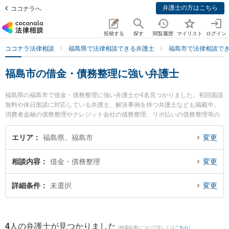
弁護士の方はこちら
ココナラへ
投稿する
探す
閲覧履歴
マイリスト
ログイン
ココナラ法律相談
福島県で法律相談できる弁護士
福島市で法律相談で
福島市の借金・債務整理に強い弁護士
福島県の福島市で借金・債務整理に強い弁護士が4名見つかりました。初回面談
無料や休日面談に対応している弁護士、解決事例を持つ弁護士なども掲載中。
消費者金融の債務整理やクレジット会社の債務整理、リボ払いの債務整理等の
細かな分野での絞り込み検索もでき便利です。特に福光法律事務所の佐藤 孝明
弁護士や福島いなほ法律事務所の佐藤 初美弁護士、弁護士法人リーガルプロフ
エリア
福島県、福島市
変更
ェッション 福島支店の吉野 秀信弁護士のプロフィール情報や弁護士費用、強み
などが注目されています。『福島市で土日や夜間に発生した借金・債務整理の
相談内容
借金・債務整理
変更
トラブルを今すぐに弁護士に相談したい』『借金・債務整理のトラブル解決の
実績豊富な近くの弁護士を検索したい』『初回相談無料で借金・債務整理を法
律相談できる福島市内の弁護士に相談予約したい』などでお困りの相談者さん
詳細条件
未選択
変更
におすすめです。
4
人の弁護士が見つかりました
(検索結果について詳しくは
こちら
)