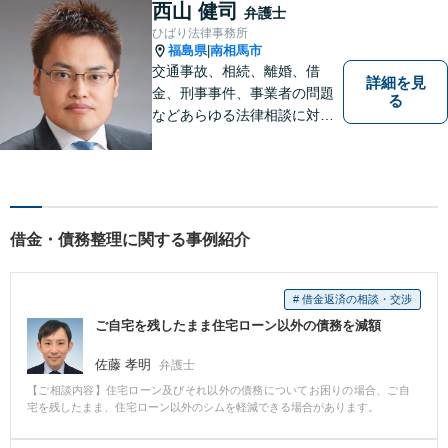
も可能】
西山 健司
弁護士
ひばり法律事務所
福島県
南相馬市
|
交通事故、相続、離婚、借
詳細を見
金、刑事事件、事業者の問題
る
などあらゆる法律相談に対応
します。 法の専門知識を活か
し、あなたの権利を最大限に
守ることが第一です。 お困り
ごとがありましたら、まずは
ご相談ください。
借金・債務整理に関する事例紹介
# 借金返済の相談・交渉
ご自宅を残したまま住宅ローン以外の債務を減額
佐藤 孝明
弁護士
【ご相談内容】住宅ローン及びそれ以外の債務についてお困りの場合、ご自
宅を残したまま、住宅ローン以外のシムを軽減できる場合があります。