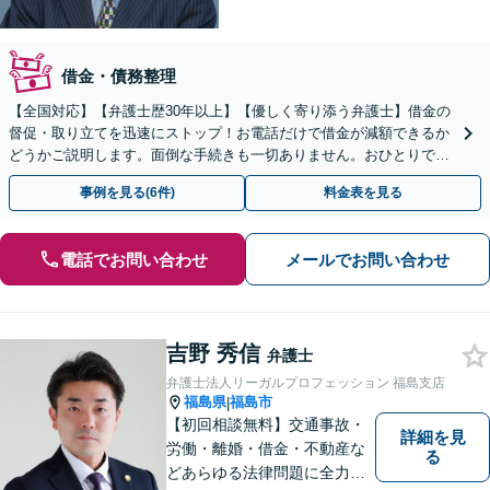
借金・債務整理
【全国対応】【弁護士歴30年以上】【優しく寄り添う弁護士】借金の
督促・取り立てを迅速にストップ！お電話だけで借金が減額できるか
どうかご説明します。面倒な手続きも一切ありません。おひとりで悩
まず、お気軽にご相談ください。【電話相談可】
事例を見る(6件)
料金表を見る
電話でお問い合わせ
メールでお問い合わせ
吉野 秀信
弁護士
弁護士法人リーガルプロフェッション 福島支店
福島県
福島市
|
【初回相談無料】交通事故・
詳細を見
労働・離婚・借金・不動産な
る
どあらゆる法律問題に全力を