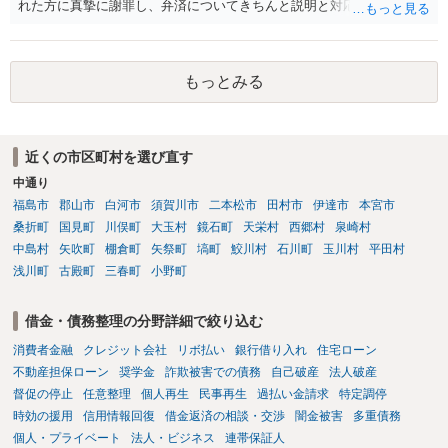
れた方に真摯に謝罪し、弁済についてきちんと説明と対応を行ってい
くことに尽きるかと思います。
もっとみる
近くの市区町村を選び直す
中通り
福島市
郡山市
白河市
須賀川市
二本松市
田村市
伊達市
本宮市
桑折町
国見町
川俣町
大玉村
鏡石町
天栄村
西郷村
泉崎村
中島村
矢吹町
棚倉町
矢祭町
塙町
鮫川村
石川町
玉川村
平田村
浅川町
古殿町
三春町
小野町
借金・債務整理の分野詳細で絞り込む
消費者金融
クレジット会社
リボ払い
銀行借り入れ
住宅ローン
不動産担保ローン
奨学金
詐欺被害での債務
自己破産
法人破産
督促の停止
任意整理
個人再生
民事再生
過払い金請求
特定調停
時効の援用
信用情報回復
借金返済の相談・交渉
闇金被害
多重債務
個人・プライベート
法人・ビジネス
連帯保証人