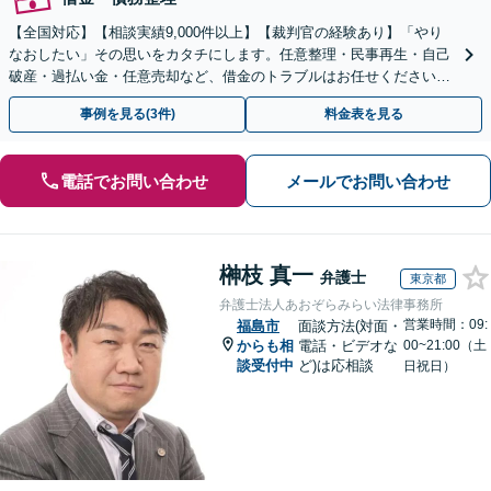
【全国対応】【相談実績9,000件以上】【裁判官の経験あり】「やり
なおしたい」その思いをカタチにします。任意整理・民事再生・自己
破産・過払い金・任意売却など、借金のトラブルはお任せください。
【初回相談無料】【全国対応可能】
事例を見る(3件)
料金表を見る
電話でお問い合わせ
メールでお問い合わせ
榊枝 真一
弁護士
東京都
弁護士法人あおぞらみらい法律事務所
営業時間：09:
福島市
面談方法(対面・
からも相
電話・ビデオな
00~21:00（土
談受付中
ど)は応相談
日祝日）