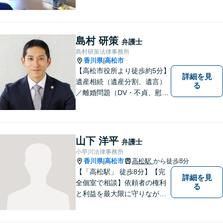
にお応えできるプロフェッシ
ョナルとして、地域の皆さま
の問題解決のサポートをさせ
ていただきます。ご相談は無
島村 研策
弁護士
料ですので、お気軽にご相談
島村研策法律事務所
ください。
香川県
高松市
|
【高松市役所より徒歩約5分】
詳細を見
遺産相続（遺産分割、遺言）
る
／離婚問題（DV・不貞、慰謝
料、財産分与）／不動産／刑
事弁護など取扱い。満足度の
高いリーガルサービスをご提
供します。
山下 洋平
弁護士
小早川法律事務所
香川県
高松市
高松駅
から徒歩8分
|
【「高松駅」 徒歩8分】【完
詳細を見
全個室で相談】依頼者の権利
る
と利益を最大限に守りなが
ら、効果的な法的手続きを進
めるよう努めます。 問題が悪