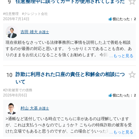
いては弁護士として能力不足なのかもしれません。相手にしない方が
9
任意整理中に誤ってカードが使用されてしまった
良いと思います。ただ、仮想通貨詐欺の被害回復は現実的には難しい
かもしれません。
#任意整理
#クレジット会社
2026年7月14日
役にたった
2
吉田 雄大
弁護士
現在依頼をなさっている法律事務所に事情を説明した上で善処を相談
するのが最善の対応と思います。 うっかりミスであることも含め、あ
りのままをお伝えになることを強くお勧めします。 今回のできごとだ
けで辞任に至るか否かは弁護士次第というほかありませんが、説明は
早ければ早いほどいいのは間違いありません。 ご健闘をお祈りいたし
ます。
10
詐欺に利用された口座の責任と和解金の相談につ
いて
#詐欺被害での債務
2026年8月6日
役にたった
2
村山 大基
弁護士
>通帳など送付している時点でこちらに非があるのは理解しています
が、これは支払うべきなのでしょうか？ こちらの特殊詐欺の被害を受
けた立場でもあると思うのですが、この場合どういった対処が必要で
しょうか？ →依頼するかどうかは別にして、弁護士に相談に行った方