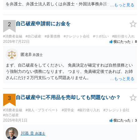
を弁護士、弁護士法人若しくは弁護士・外国法事務弁護士共同法人若
しくは司法書士若しくは司法書士法人（以下この号において「弁護士
等」という。）に委託し、又はその処理のため必要な裁判所における
民事事件に関する手続をとり、弁護士等又は裁判所から書面によりそ
2
自己破産申請前にお金を
の旨の通知があつた場合において、正当な理由がないのに、債務者等
に対し、電話をかけ、電報を送達し、若しくはファクシミリ装置を用
#消費者金融
#自己破産
#多重債務
#クレジット会社
#リボ払い
#銀行借り入れ
いて送信し、又は訪問する方法により、当該債務を弁済することを要
2026年7月22日
役にたった
8
求し、これに対し債務者等から直接要求しないよう求められたにもか
かわらず、更にこれらの方法で当該債務を弁済することを要求するこ
匿名B
弁護士
と。）に違反しています。監督官庁に行政処分を求める、裁判所に仮
まず、自己破産をしてください。 免責決定が確定すれば自然債務とい
処分申請、不退去罪が成立すれば警察に通報などの対応が考えられま
う強制力のない債務になります。 つまり、免責確定後であれば、お姉
す。ご参考にしてください。
さんにだけ２万円支払っても問題ありません。
3
自己破産中に不用品を売却しても問題ないか？
#消費者金融
#個人・プライベート
#奨学金
#銀行借り入れ
#クレジット会社
#自己破産
2026年8月1日
役にたった
3
川添 圭
弁護士