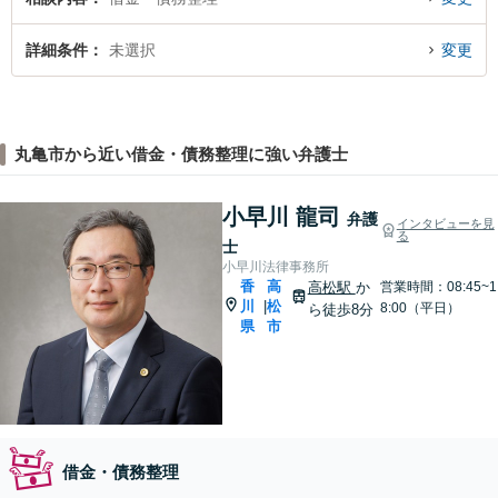
詳細条件
未選択
変更
丸亀市から近い借金・債務整理に強い弁護士
小早川 龍司
弁護
インタビューを見
る
士
小早川法律事務所
香
高
高松駅
か
営業時間：08:45~1
川
松
|
8:00（平日）
ら徒歩8分
県
市
借金・債務整理