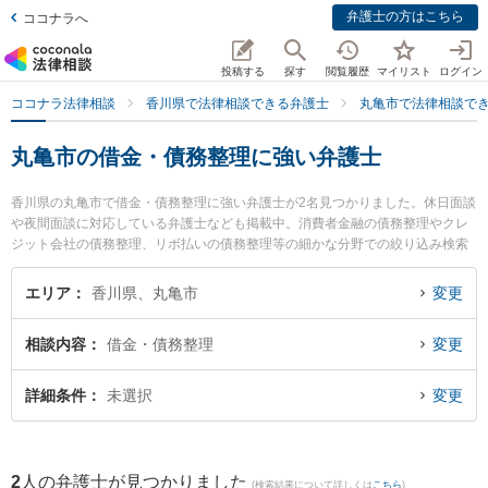
弁護士の方はこちら
ココナラへ
投稿する
探す
閲覧履歴
マイリスト
ログイン
ココナラ法律相談
香川県で法律相談できる弁護士
丸亀市で法律相談で
丸亀市の借金・債務整理に強い弁護士
香川県の丸亀市で借金・債務整理に強い弁護士が2名見つかりました。休日面談
や夜間面談に対応している弁護士なども掲載中。消費者金融の債務整理やクレ
ジット会社の債務整理、リボ払いの債務整理等の細かな分野での絞り込み検索
もでき便利です。特にはるかぜ法律事務所の柳浦 清文弁護士や丸亀みらい法律
事務所の久保田 仁弁護士のプロフィール情報や弁護士費用、強みなどが注目さ
エリア
香川県、丸亀市
変更
れています。『丸亀市で土日や夜間に発生した借金・債務整理のトラブルを今
すぐに弁護士に相談したい』『借金・債務整理のトラブル解決の実績豊富な近
相談内容
借金・債務整理
変更
くの弁護士を検索したい』『初回相談無料で借金・債務整理を法律相談できる
丸亀市内の弁護士に相談予約したい』などでお困りの相談者さんにおすすめで
す。
詳細条件
未選択
変更
2
人の弁護士が見つかりました
(検索結果について詳しくは
こちら
)