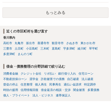
がいいとは思います。 そもそも、特殊詐欺関係なく旦那さんの行為
は法に触れる可能性もあります。 ＞100万を支払わず穏便に和解する
もっとみる
ことは可能でしょうか？ →一般的には難しいです。相談者さんも１０
０万円の被害を受けたとして、１円も払わないで和解したいと言われ
たら、 できるだけ重い刑罰を与えて欲しい、と思われるのではない
でしょうか。 ＞弁護士さんに入ってもらうことで支払額が下がること
近くの市区町村を選び直す
はありますか？ そこはあり得ます、ただ、弁護士費用かけるならその
香川県内
分賠償に回すことも考えられるので、 兼ね合いは考えてみましょう。
高松市
丸亀市
坂出市
善通寺市
観音寺市
さぬき市
東かがわ市
三豊市
土庄町
小豆島町
三木町
直島町
宇多津町
綾川町
琴平町
多度津町
まんのう町
借金・債務整理の分野詳細で絞り込む
消費者金融
クレジット会社
リボ払い
銀行借り入れ
住宅ローン
不動産担保ローン
奨学金
詐欺被害での債務
自己破産
法人破産
督促の停止
任意整理
個人再生
民事再生
過払い金請求
特定調停
時効の援用
信用情報回復
借金返済の相談・交渉
闇金被害
多重債務
個人・プライベート
法人・ビジネス
連帯保証人