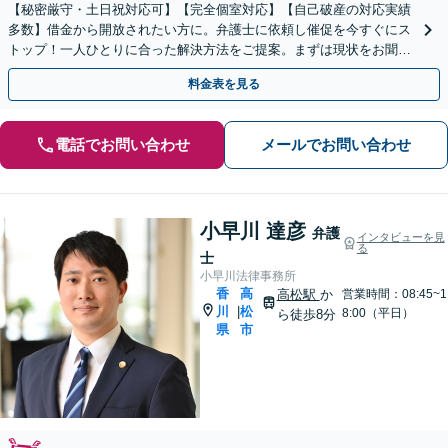
【秘密厳守・土日祝対応可】【完全個室対応】【自己破産の対応実績
多数】借金から開放されたい方に。弁護士に依頼し催促を今すぐにス
トップ！一人ひとりに合った解決方法をご提案。まずは現状をお聞か
せください【高松駅徒歩8分】
料金表を見る
電話でお問い合わせ
メールでお問い合わせ
小早川 達彦
弁護
インタビューを見
る
士
小早川法律事務所
香
高
高松駅
か
営業時間：08:45~1
川
松
|
8:00（平日）
ら徒歩8分
県
市