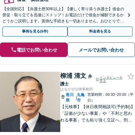
【全国対応】【弁護士歴30年以上】【優しく寄り添う弁護士】借金の
督促・取り立てを迅速にストップ！お電話だけで借金が減額できるか
どうかご説明します。面倒な手続きも一切ありません。おひとりで悩
まず、お気軽にご相談ください。【電話相談可】
事例を見る(6件)
料金表を見る
電話でお問い合わせ
メールでお問い合わせ
柳浦 清文
弁
インタビューを
見る
護士
はるかぜ法律事務所
香川
丸亀
営業時間：08:30~20:00（平
|
県
市
日）
【元検事】【休日夜間相談可(予約制)】
「証拠が少ない事案」や「不利と思わ
れる事案」でも粘り強く立証へ。刑事
事件だけでなく、離婚、相続、交通事
故、不動産などのトラブルにも幅広く