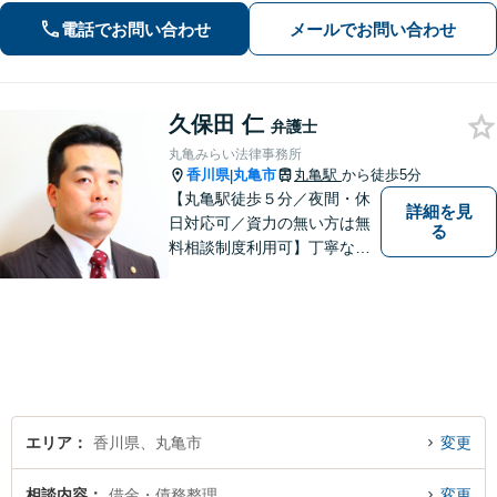
対応。丁寧な説明とヒアリングで、問
電話でお問い合わせ
メールでお問い合わせ
題解決に尽力します。
久保田 仁
弁護士
丸亀みらい法律事務所
香川県
丸亀市
丸亀駅
から徒歩5分
|
【丸亀駅徒歩５分／夜間・休
詳細を見
日対応可／資力の無い方は無
る
料相談制度利用可】丁寧な対
応を心がけております。お気
軽にご相談ください。（相談
は事前に御予約願います）
エリア
香川県、丸亀市
変更
相談内容
借金・債務整理
変更