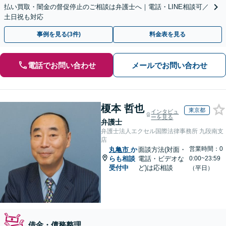
払い買取・闇金の督促停止のご相談は弁護士へ｜電話・LINE相談可／
土日祝も対応
事例を見る(3件)
料金表を見る
電話でお問い合わせ
メールでお問い合わせ
榎本 哲也
東京都
インタビュ
ーを見る
弁護士
弁護士法人エクセル国際法律事務所 九段南支
店
営業時間：0
丸亀市
か
面談方法(対面・
らも相談
電話・ビデオな
0:00~23:59
受付中
ど)は応相談
（平日）
借金・債務整理