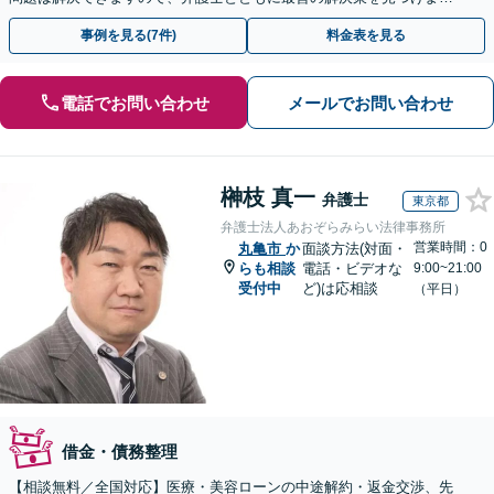
ょう【初回相談無料】【法テラス利用可】
事例を見る(7件)
料金表を見る
電話でお問い合わせ
メールでお問い合わせ
榊枝 真一
弁護士
東京都
弁護士法人あおぞらみらい法律事務所
営業時間：0
丸亀市
か
面談方法(対面・
らも相談
電話・ビデオな
9:00~21:00
受付中
ど)は応相談
（平日）
借金・債務整理
【相談無料／全国対応】医療・美容ローンの中途解約・返金交渉、先