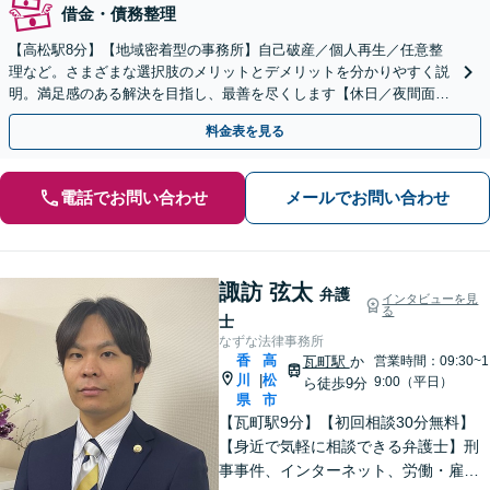
借金・債務整理
【高松駅8分】【地域密着型の事務所】自己破産／個人再生／任意整
理など。さまざまな選択肢のメリットとデメリットを分かりやすく説
明。満足感のある解決を目指し、最善を尽くします【休日／夜間面談
OK（要予約）】
料金表を見る
電話でお問い合わせ
メールでお問い合わせ
諏訪 弦太
弁護
インタビューを見
る
士
なずな法律事務所
香
高
瓦町駅
か
営業時間：09:30~1
川
松
|
9:00（平日）
ら徒歩9分
県
市
【瓦町駅9分】【初回相談30分無料】
【身近で気軽に相談できる弁護士】刑
事事件、インターネット、労働・雇用