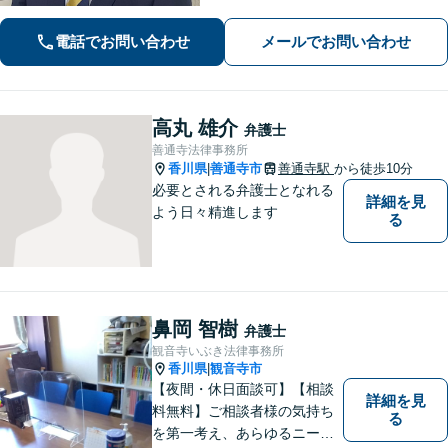
など、幅広く対応しています。おひと
りで悩む前に、まずは無料の初回相談
電話でお問い合わせ
メールでお問い合わせ
でお話をお聞かせください。【電話相
談可】【休日・夜間対応】
高丸 雄介
弁護士
善通寺法律事務所
香川県
善通寺市
善通寺駅
から徒歩10分
|
必要とされる弁護士となれる
詳細を見
よう日々精進します
る
鼻岡 智樹
弁護士
観音寺いぶき法律事務所
香川県
観音寺市
|
【夜間・休日面談可】【相談
詳細を見
料無料】ご相談者様の気持ち
る
を第一考え、あらゆるニーズ