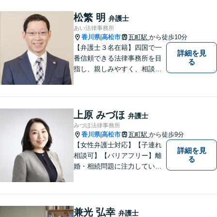
化する前におよその方向性を
見出すお手伝いができれば、
松繁 明
弁護士
幸いです。お気軽にご相談く
あい法律事務所
ださい。
香川県
高松市
瓦町駅
から徒歩10分
|
【弁護士３名在籍】四国で一
詳細を見
番信頼できる法律事務所を目
る
指し、親しみやすく、相談し
やすい環境を整えておりま
す。お気軽にご相談くださ
い。
上原 みづほ
弁護士
みづほ法律事務所
香川県
高松市
瓦町駅
から徒歩9分
|
【女性弁護士対応】【子連れ
詳細を見
相談可】【バリアフリー】離
る
婚・相続問題に注力していま
す。女性弁護士をお探しの方
はお問い合わせください。
兼光 弘幸
弁護士