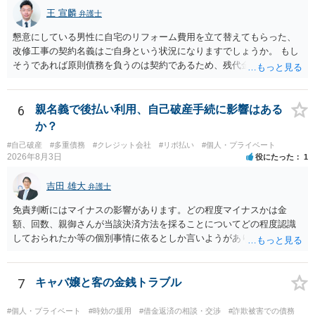
王 宣麟
弁護士
懇意にしている男性に自宅のリフォーム費用を立て替えてもらった、
改修工事の契約名義はご自身という状況になりますでしょうか。 もし
そうであれば原則債務を負うのは契約であるため、残代金を捻出して
もらうよう約束した男性に支払いをお願いするしかないように思われ
ます。 入籍した場合でも、原則契約者が単独で全ての債務を負うこと
には変わりがありません。 なかなか対応に難しい案件であり、公開の
6
親名義で後払い利用、自己破産手続に影響はある
場でアドバイスを行うのも限界があるように思われますので、資料等
か？
を持参のうえ個別に弁護士に相談されることをお勧めします。
#自己破産
#多重債務
#クレジット会社
#リボ払い
#個人・プライベート
2026年8月3日
役にたった
1
吉田 雄大
弁護士
免責判断にはマイナスの影響があります。どの程度マイナスかは金
額、回数、親御さんが当該決済方法を採ることについてどの程度認識
しておられたか等の個別事情に依るとしか言いようがありません。 と
もあれ、依頼しておられる弁護士さんに直ちに具体的状況をお伝えに
なって相談し、善後策を考えることをお勧めします。
7
キャバ嬢と客の金銭トラブル
#個人・プライベート
#時効の援用
#借金返済の相談・交渉
#詐欺被害での債務