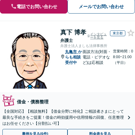
電話でお問い合わせ
メールでお問い合わせ
真下 博孝
東京都
インタビュ
ーを見る
弁護士
弁護士法人ましも法律事務所
営業時間：0
丸亀市
か
面談方法(対面・
らも相談
電話・ビデオな
8:00~21:00
受付中
ど)は応相談
（平日）
借金・債務整理
【全国対応】【相談無料】【借金分野に特化】ご相談者さまにとって
最良な手続きをご提案！借金の時効援用や信用情報の回復、任意整理
はお任せください【分割払い可】
事例を見る(6件)
料金表を見る