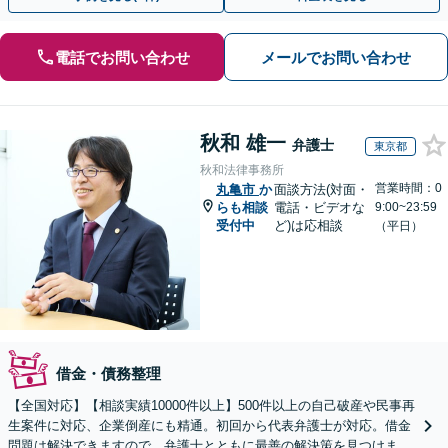
電話でお問い合わせ
メールでお問い合わせ
秋和 雄一
弁護士
東京都
秋和法律事務所
営業時間：0
丸亀市
か
面談方法(対面・
らも相談
電話・ビデオな
9:00~23:59
受付中
ど)は応相談
（平日）
借金・債務整理
【全国対応】【相談実績10000件以上】500件以上の自己破産や民事再
生案件に対応、企業倒産にも精通。初回から代表弁護士が対応。借金
問題は解決できますので、弁護士とともに最善の解決策を見つけまし