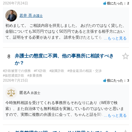
2026年7月24日
役にたった
2
若井 亮
弁護士
初めまして。 ご相談内容を拝見しました。 あげたのではなく貸した、
金額についても30万円ではなく50万円であると主張する相手方におい
て、証明をする必要があります。 請求を受けたとしても、もらったも
のであることを伝え、貸したというのであれば証拠を出すよう申し入
れることになるでしょう。 請求があるまでは、こちらからアクション
を起こす必要はないかと思います。
8
弁護士の態度に不満、他の事務所に相談すべき
か？
#詐欺被害での債務
#FX詐欺
#副業詐欺
#借金返済の相談・交渉
#仮想通貨詐欺
#多重債務
2026年7月15日
役にたった
3
匿名A
弁護士
今時無料相談を受けてくれる事務所もそれなりにあり（WEBで検
索）、また自治体でも無料相談を実施しているのではないかと思いま
すので、実際に複数の弁護士に会って、ちゃんと話を聞いてくれる
方、高圧的ではない方に相談した方が良いでしょう。その弁護士の方
はそもそも事案を把握できていないようですので、御相談の案件につ