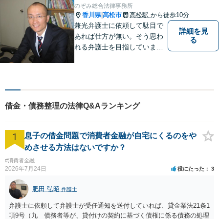
のぞみ総合法律事務所
香川県
高松市
高松駅
から徒歩10分
|
兼光弁護士に依頼して駄目で
詳細を見
あれば仕方が無い。そう思わ
る
れる弁護士を目指していま
す。
借金・債務整理の法律Q&Aランキング
1
息子の借金問題で消費者金融が自宅にくるのをや
めさせる方法はないですか？
#消費者金融
2026年7月24日
役にたった
3
肥田 弘昭
弁護士
弁護士に依頼して弁護士が受任通知を送付していれば、貸金業法21条1
項9号（九 債務者等が、貸付けの契約に基づく債権に係る債務の処理