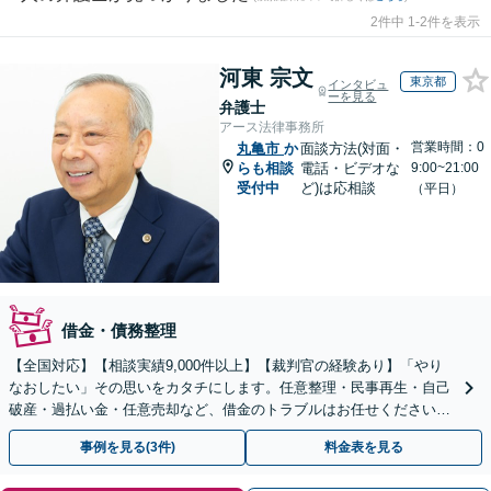
2件中 1-2件を表示
河東 宗文
東京都
インタビュ
ーを見る
弁護士
アース法律事務所
営業時間：0
丸亀市
か
面談方法(対面・
らも相談
電話・ビデオな
9:00~21:00
受付中
ど)は応相談
（平日）
借金・債務整理
【全国対応】【相談実績9,000件以上】【裁判官の経験あり】「やり
なおしたい」その思いをカタチにします。任意整理・民事再生・自己
破産・過払い金・任意売却など、借金のトラブルはお任せください。
【初回相談無料】【全国対応可能】
事例を見る(3件)
料金表を見る