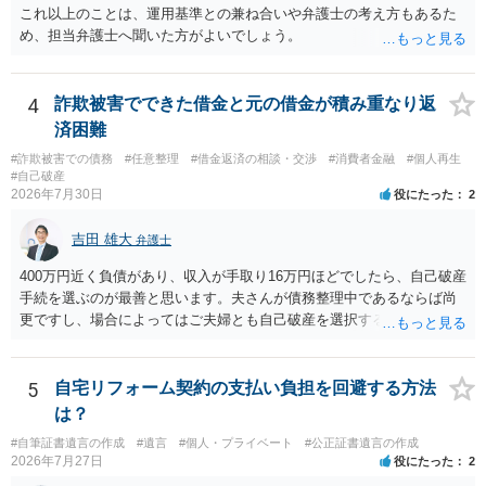
これ以上のことは、運用基準との兼ね合いや弁護士の考え方もあるた
め、担当弁護士へ聞いた方がよいでしょう。
4
詐欺被害でできた借金と元の借金が積み重なり返
済困難
#詐欺被害での債務
#任意整理
#借金返済の相談・交渉
#消費者金融
#個人再生
#自己破産
2026年7月30日
役にたった
2
吉田 雄大
弁護士
400万円近く負債があり、収入が手取り16万円ほどでしたら、自己破産
手続を選ぶのが最善と思います。夫さんが債務整理中であるならば尚
更ですし、場合によってはご夫婦とも自己破産を選択する方法もある
と思います。
5
自宅リフォーム契約の支払い負担を回避する方法
は？
#自筆証書遺言の作成
#遺言
#個人・プライベート
#公正証書遺言の作成
2026年7月27日
役にたった
2