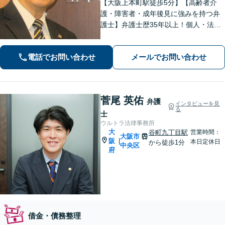
【大阪上本町駅徒歩5分】【高齢者介
護・障害者・成年後見に強みを持つ弁
護士】弁護士歴35年以上！個人・法人
問わず、お困りごとに真摯に向き合
い、解決へと導きます。私たちが必ず
電話でお問い合わせ
メールでお問い合わせ
あなたの力になりますので、お気軽に
ご相談ください。
菅尾 英佑
弁護
インタビューを見
る
士
ウルトラ法律事務所
大
谷町九丁目駅
営業時間：
大阪市
阪
|
本日定休日
から徒歩1分
中央区
府
借金・債務整理