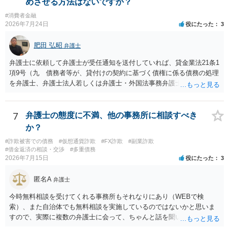
めさせる方法はないですか？
#消費者金融
2026年7月24日
役にたった
3
肥田 弘昭
弁護士
弁護士に依頼して弁護士が受任通知を送付していれば、貸金業法21条1
項9号（九 債務者等が、貸付けの契約に基づく債権に係る債務の処理
を弁護士、弁護士法人若しくは弁護士・外国法事務弁護士共同法人若
しくは司法書士若しくは司法書士法人（以下この号において「弁護士
等」という。）に委託し、又はその処理のため必要な裁判所における
民事事件に関する手続をとり、弁護士等又は裁判所から書面によりそ
7
弁護士の態度に不満、他の事務所に相談すべき
の旨の通知があつた場合において、正当な理由がないのに、債務者等
か？
に対し、電話をかけ、電報を送達し、若しくはファクシミリ装置を用
#詐欺被害での債務
#仮想通貨詐欺
#FX詐欺
#副業詐欺
いて送信し、又は訪問する方法により、当該債務を弁済することを要
#借金返済の相談・交渉
#多重債務
求し、これに対し債務者等から直接要求しないよう求められたにもか
2026年7月15日
役にたった
3
かわらず、更にこれらの方法で当該債務を弁済することを要求するこ
と。）に違反しています。監督官庁に行政処分を求める、裁判所に仮
匿名A
弁護士
処分申請、不退去罪が成立すれば警察に通報などの対応が考えられま
す。ご参考にしてください。
今時無料相談を受けてくれる事務所もそれなりにあり（WEBで検
索）、また自治体でも無料相談を実施しているのではないかと思いま
すので、実際に複数の弁護士に会って、ちゃんと話を聞いてくれる
方、高圧的ではない方に相談した方が良いでしょう。その弁護士の方