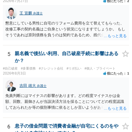
2026年7月27日
役にたった
2
王 宣麟
弁護士
懇意にしている男性に自宅のリフォーム費用を立て替えてもらった、
改修工事の契約名義はご自身という状況になりますでしょうか。 もし
そうであれば原則債務を負うのは契約であるため、残代金を捻出して
もらうよう約束した男性に支払いをお願いするしかないように思われ
ます。 入籍した場合でも、原則契約者が単独で全ての債務を負うこと
には変わりがありません。 なかなか対応に難しい案件であり、公開の
5
親名義で後払い利用、自己破産手続に影響はある
場でアドバイスを行うのも限界があるように思われますので、資料等
か？
を持参のうえ個別に弁護士に相談されることをお勧めします。
#自己破産
#多重債務
#クレジット会社
#リボ払い
#個人・プライベート
2026年8月3日
役にたった
1
吉田 雄大
弁護士
免責判断にはマイナスの影響があります。どの程度マイナスかは金
額、回数、親御さんが当該決済方法を採ることについてどの程度認識
しておられたか等の個別事情に依るとしか言いようがありません。 と
もあれ、依頼しておられる弁護士さんに直ちに具体的状況をお伝えに
なって相談し、善後策を考えることをお勧めします。
6
息子の借金問題で消費者金融が自宅にくるのをや