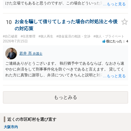
けた立場でもあると思うのですが、この場合どういった対処が必要で
しょうか？ →依頼するかどうかは別にして、弁護士に相談に行った方
がいいとは思います。 そもそも、特殊詐欺関係なく旦那さんの行為
は法に触れる可能性もあります。 ＞100万を支払わず穏便に和解する
10
お金を騙して借りてしまった場合の対処法と今後
ことは可能でしょうか？ →一般的には難しいです。相談者さんも１０
の対応策
０万円の被害を受けたとして、１円も払わないで和解したいと言われ
#自己破産
#任意整理
#個人再生
#借金返済の相談・交渉
#個人・プライベート
たら、 できるだけ重い刑罰を与えて欲しい、と思われるのではない
2026年7月15日
役にたった
4
でしょうか。 ＞弁護士さんに入ってもらうことで支払額が下がること
はありますか？ そこはあり得ます、ただ、弁護士費用かけるならその
若井 亮
弁護士
分賠償に回すことも考えられるので、 兼ね合いは考えてみましょう。
ご連絡ありがとうございます。 執行猶予中であるならば、なおさら速
やかに弁済をして刑事事件化を防ぐべきであると言えます。 貸してく
れた方に真摯に謝罪し、弁済についてきちんと説明と対応を行ってい
くことに尽きるかと思います。
もっとみる
近くの市区町村を選び直す
大阪市内