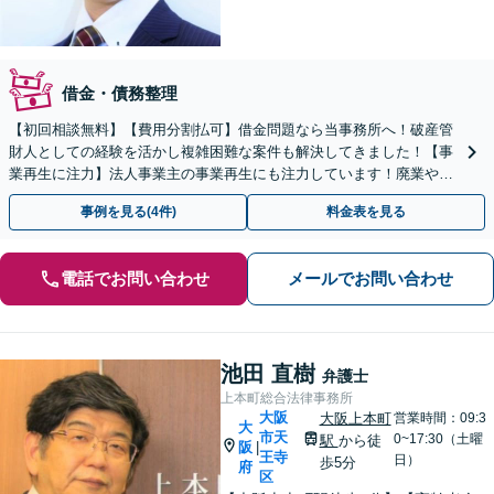
借金・債務整理
【初回相談無料】【費用分割払可】借金問題なら当事務所へ！破産管
財人としての経験を活かし複雑困難な案件も解決してきました！【事
業再生に注力】法人事業主の事業再生にも注力しています！廃業や破
産をお考えの際も最善の方法をご提案します。
事例を見る(4件)
料金表を見る
電話でお問い合わせ
メールでお問い合わせ
池田 直樹
弁護士
上本町総合法律事務所
大阪
大阪上本町
営業時間：09:3
大
市天
0~17:30（土曜
駅
から徒
阪
|
王寺
日）
歩5分
府
区