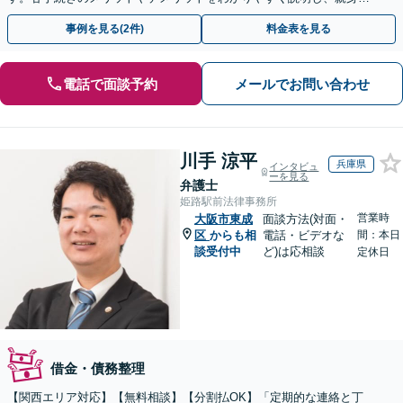
対応を心がけます【初回相談無料】
事例を見る(2件)
料金表を見る
電話で面談予約
メールでお問い合わせ
川手 涼平
兵庫県
インタビュ
ーを見る
弁護士
姫路駅前法律事務所
営業時
大阪市東成
面談方法(対面・
区
からも相
電話・ビデオな
間：本日
談受付中
ど)は応相談
定休日
借金・債務整理
【関西エリア対応】【無料相談】【分割払OK】「定期的な連絡と丁