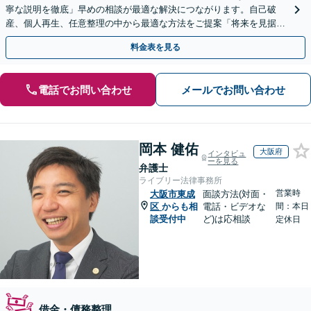
寧な説明を徹底」早めの相談が最適な解決につながります。自己破
産、個人再生、任意整理の中から最適な方法をご提案「将来を見据え
た生活再建のサポートが充実」【完全個室相談】
料金表を見る
電話でお問い合わせ
メールでお問い合わせ
岡本 健佑
大阪府
インタビュ
ーを見る
弁護士
ライブリー法律事務所
営業時
大阪市東成
面談方法(対面・
区
からも相
電話・ビデオな
間：本日
談受付中
ど)は応相談
定休日
借金・債務整理