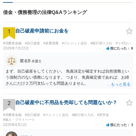
駅前店５階】 お悩みは【弁護
士法人ｉ 東大阪法律事務
借金・債務整理の法律Q&Aランキング
所 】におまかせください！
1
自己破産申請前にお金を
#消費者金融
#自己破産
#多重債務
#クレジット会社
#銀行借り入れ
#リボ払い
2026年7月22日
役にたった
8
匿名B
弁護士
まず、自己破産をしてください。 免責決定が確定すれば自然債務とい
う強制力のない債務になります。 つまり、免責確定後であれば、お姉
さんにだけ２万円支払っても問題ありません。
2
自己破産中に不用品を売却しても問題ないか？
#消費者金融
#自己破産
#クレジット会社
#銀行借り入れ
#奨学金
#個人・プライベート
2026年8月1日
役にたった
3