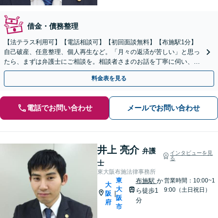
借金・債務整理
【法テラス利用可】【電話相談可】【初回面談無料】【布施駅1分】
自己破産、任意整理、個人再生など。「月々の返済が苦しい」と思っ
たら、まずは弁護士にご相談を。相談者さまのお話を丁寧に伺い、ご
要望を汲んだ解決策をご提案するよう努めます
料金表を見る
電話でお問い合わせ
メールでお問い合わせ
井上 亮介
弁護
インタビューを見
る
士
東大阪布施法律事務所
東
布施駅
か
営業時間：10:00~1
大
大
9:00（土日祝日）
ら徒歩1
阪
|
阪
分
府
市