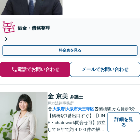
借金・債務整理
料金表を見る
電話でお問い合わせ
メールでお問い合わせ
金 京美
弁護士
輝力法律事務所
大阪府
大阪市天王寺区
鶴橋駅
から徒歩0分
|
【鶴橋駅1番出口すぐ】【LIN
詳細を見
E・chatowork問合せ可】独立
る
して９年で約４００件の解決
実績！依頼された案件は執念