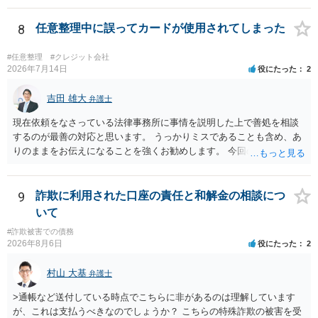
はそもそも事案を把握できていないようですので、御相談の案件につ
いては弁護士として能力不足なのかもしれません。相手にしない方が
8
任意整理中に誤ってカードが使用されてしまった
良いと思います。ただ、仮想通貨詐欺の被害回復は現実的には難しい
かもしれません。
#任意整理
#クレジット会社
2026年7月14日
役にたった
2
吉田 雄大
弁護士
現在依頼をなさっている法律事務所に事情を説明した上で善処を相談
するのが最善の対応と思います。 うっかりミスであることも含め、あ
りのままをお伝えになることを強くお勧めします。 今回のできごとだ
けで辞任に至るか否かは弁護士次第というほかありませんが、説明は
早ければ早いほどいいのは間違いありません。 ご健闘をお祈りいたし
ます。
9
詐欺に利用された口座の責任と和解金の相談につ
いて
#詐欺被害での債務
2026年8月6日
役にたった
2
村山 大基
弁護士
>通帳など送付している時点でこちらに非があるのは理解しています
が、これは支払うべきなのでしょうか？ こちらの特殊詐欺の被害を受