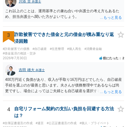
川添 圭
弁護士
これ以上のことは、運用基準との兼ね合いや弁護士の考え方もあるた
め、担当弁護士へ聞いた方がよいでしょう。
3
詐欺被害でできた借金と元の借金が積み重なり返
済困難
#詐欺被害での債務
#自己破産
#任意整理
#個人再生
#消費者金融
#借金返済の相談・交渉
2026年7月30日
役にたった
2
吉田 雄大
弁護士
400万円近く負債があり、収入が手取り16万円ほどでしたら、自己破産
手続を選ぶのが最善と思います。夫さんが債務整理中であるならば尚
更ですし、場合によってはご夫婦とも自己破産を選択する方法もある
と思います。
4
自宅リフォーム契約の支払い負担を回避する方法
は？
#自筆証書遺言の作成
#遺言
#公正証書遺言の作成
#個人・プライベート