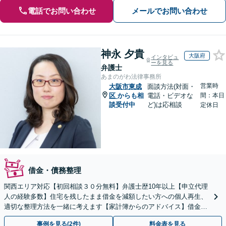
電話でお問い合わせ
メールでお問い合わせ
神永 夕貴
大阪府
インタビュ
ーを見る
弁護士
あまのがわ法律事務所
営業時
大阪市東成
面談方法(対面・
区
からも相
電話・ビデオな
間：本日
談受付中
ど)は応相談
定休日
借金・債務整理
関西エリア対応【初回相談３０分無料】弁護士歴10年以上【申立代理
人の経験多数】住宅を残したまま借金を減額したい方への個人再生、
適切な整理方法を一緒に考えます【家計簿からのアドバイス】借金を
繰り返さない生活再建を目指しましょう。
事例を見る(2件)
料金表を見る