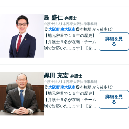
で必ず解決する！離婚・借
金・刑事事件など、「粘り強
さ」「人間力」「交渉力」を
島 盛仁
弁護士
駆使して依頼者様の笑顔を取
弁護士法人i 本部東大阪法律事務所
り戻すべく全力で取り組みま
大阪府
東大阪市
布施駅
から徒歩1分
|
す。
【地元密着で１５年の歴史】
詳細を見
【弁護士６名が在籍・チーム
る
制で対応いたします】【交通
事故、借金、相続、離婚、企
業法務・法人破産初回相談無
料】【布施駅すぐイオン布施
駅前店５階】お悩みは【弁護
黒田 充宏
弁護士
士法人ｉ 東大阪法律事務所】
弁護士法人i 本部東大阪法律事務所
におまかせください！
大阪府
東大阪市
布施駅
から徒歩1分
|
【地元密着で１５年の歴史】
詳細を見
【弁護士６名が在籍・チーム
る
制で対応いたします】【交通
事故、借金、相続、離婚、企
業法務・法人破産初回相談無
料】【布施駅すぐイオン布施