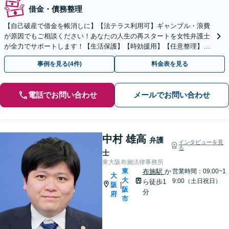
借金・債務整理
【自己破産で借金を帳消しに】【法テラス利用可】ギャンブル・浪費
が原因でもご相談ください！あなたの人生の再スタートを女性弁護士
が全力でサポートします！【生活保護】【時効援用】【任意整理】
【個人再生】
事例を見る(4件)
料金表を見る
電話でお問い合わせ
メールでお問い合わせ
中村 雄高
弁護
インタビューを見
る
士
東大阪布施法律事務所
東
布施駅
か
営業時間：09:00~1
大
大
9:00（土日祝日）
ら徒歩1
阪
|
阪
分
府
市