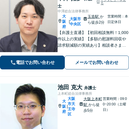
る
士
中澤総合法律事務所
大
玉造駅
か
営業時間：本
大阪市
阪
|
日定休日
ら徒歩2分
中央区
府
【弁護士直通】【初回相談無料！1,000
件以上の実績】【多額の慰謝料回収や
請求額減額の実績あり】相談者さまに
寄り添い、最善の解決を目指します！
丁寧なヒアリングできめ細やかにサポ
電話でお問い合わせ
メールでお問い合わせ
ート「刑事事件：執行猶予判決を得た
経験多数」示談交渉はお任せ！
池田 克大
弁護士
上本町総合法律事務所
大阪
大阪上本町
営業時間：09:0
大
市天
0~20:00（土曜
駅
から徒
阪
|
王寺
日）
歩5分
府
区