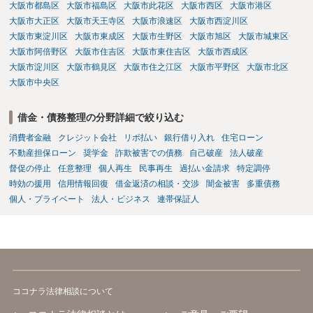
大阪市都島区
大阪市福島区
大阪市此花区
大阪市西区
大阪市港区
大阪市大正区
大阪市天王寺区
大阪市浪速区
大阪市西淀川区
大阪市東淀川区
大阪市東成区
大阪市生野区
大阪市旭区
大阪市城東区
大阪市阿倍野区
大阪市住吉区
大阪市東住吉区
大阪市西成区
大阪市淀川区
大阪市鶴見区
大阪市住之江区
大阪市平野区
大阪市北区
大阪市中央区
借金・債務整理の分野詳細で絞り込む
消費者金融
クレジット会社
リボ払い
銀行借り入れ
住宅ローン
不動産担保ローン
奨学金
詐欺被害での債務
自己破産
法人破産
督促の停止
任意整理
個人再生
民事再生
過払い金請求
特定調停
時効の援用
信用情報回復
借金返済の相談・交渉
闇金被害
多重債務
個人・プライベート
法人・ビジネス
連帯保証人
ココナラ法律相談について