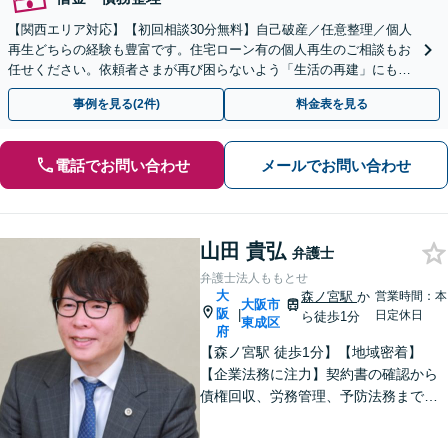
【関西エリア対応】【初回相談30分無料】自己破産／任意整理／個人
再生どちらの経験も豊富です。住宅ローン有の個人再生のご相談もお
任せください。依頼者さまが再び困らないよう「生活の再建」にも気
を配り、経済生活を立て直せるようサポートします
事例を見る(2件)
料金表を見る
電話でお問い合わせ
メールでお問い合わせ
山田 貴弘
弁護士
弁護士法人ももとせ
大
森ノ宮駅
か
営業時間：本
大阪市
阪
|
日定休日
ら徒歩1分
東成区
府
【森ノ宮駅 徒歩1分】【地域密着】
【企業法務に注力】契約書の確認から
債権回収、労務管理、予防法務までサ
ポートいたします。不動産・労働も対
応◎勝訴見込みも率直に伝えますの