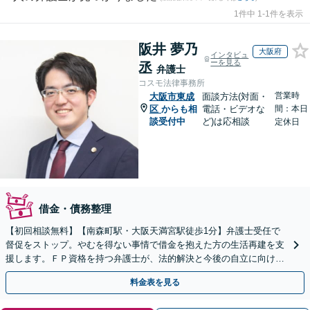
1件中 1-1件を表示
阪井 夢乃
大阪府
インタビュ
ーを見る
丞
弁護士
コスモ法律事務所
営業時
大阪市東成
面談方法(対面・
区
からも相
電話・ビデオな
間：本日
談受付中
ど)は応相談
定休日
借金・債務整理
【初回相談無料】【南森町駅・大阪天満宮駅徒歩1分】弁護士受任で
督促をストップ。やむを得ない事情で借金を抱えた方の生活再建を支
援します。ＦＰ資格を持つ弁護士が、法的解決と今後の自立に向けた
アドバイスで根本解決へ導きます。
料金表を見る