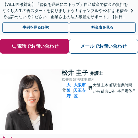
【WEB面談対応】「督促を迅速にストップ」自己破産で借金の負担を
なくし人生の再スタートを切りましょう！ギャンブルやFXによる借金
でも諦めないでください「企業さまの法人破産をサポート」【休日夜
間相談可】【上本町から徒歩10秒】
事例を見る(3件)
料金表を見る
電話でお問い合わせ
メールでお問い合わせ
松井 圭子
弁護士
松井隆雄法律事務所
大
大阪市
大阪上本町駅
営業時間：
阪
天王寺
|
本日定休日
から徒歩1分
府
区