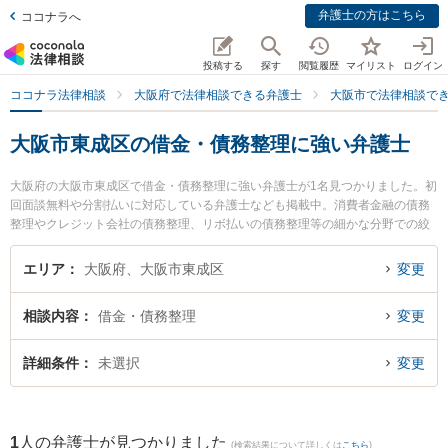
弁護士の方はこちら
ココナラへ
投稿する
探す
閲覧履歴
マイリスト
ログイン
ココナラ法律相談
大阪府で法律相談できる弁護士
大阪市で法律相談で
大阪市東成区の借金・債務整理に強い弁護士
大阪府の大阪市東成区で借金・債務整理に強い弁護士が1名見つかりました。初
回面談無料や分割払いに対応している弁護士なども掲載中。消費者金融の債務
整理やクレジット会社の債務整理、リボ払いの債務整理等の細かな分野での絞
り込み検索もでき便利です。特に弁護士法人ももとせの山田 貴弘弁護士のプロ
フィール情報や弁護士費用、強みなどが注目されています。『大阪市東成区で
エリア
大阪府、大阪市東成区
変更
土日や夜間に発生した借金・債務整理のトラブルを今すぐに弁護士に相談した
い』『借金・債務整理のトラブル解決の実績豊富な近くの弁護士を検索した
相談内容
借金・債務整理
変更
い』『初回相談無料で借金・債務整理を法律相談できる大阪市東成区内の弁護
士に相談予約したい』などでお困りの相談者さんにおすすめです。
詳細条件
未選択
変更
1
人の弁護士が見つかりました
(検索結果について詳しくは
こちら
)