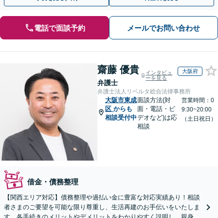
電話で面談予約
メールでお問い合わせ
齋藤 優貴
大阪府
インタビュ
ーを見る
弁護士
弁護士法人リベルタ総合法律事務所
大阪市東成
面談方法(対
営業時間：0
区
からも
面・電話・ビ
9:30~20:00
相談受付中
デオなど)は応
（土日祝日）
相談
借金・債務整理
【関西エリア対応】債務整理や過払い金に豊富な対応実績あり！相談
者さまのご要望を可能な限り尊重し、生活再建のお手伝いをいたしま
す。各手続きのメリットやデメリットをわかりやすく説明し、親身な