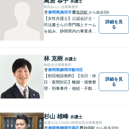
鳥居 恭子
弁護士
さい【駐車場あり】
島田みらい法律事務所
静岡県
島田市
島田駅
から徒歩3分
|
【女性弁護士】公認会計士・
詳細を見
司法書士らの専門職とチーム
る
を組み、静岡県内の事業承継
を手掛けております。相続・
遺言・債務整理・交通事故・
成年後見、その他、お気軽に
ご相談ください。あなたのお
林 克樹
弁護士
悩みを全力でサポートさせて
林総合法律事務所
頂きます。
静岡県
静岡市駿河区
|
【初回相談無料】【当日・休
詳細を見
日・夜間対応】離婚・債務整
る
理・刑事事件・相続・不動産
問題・交通事故等、多数の解
決実績あり。お悩みに真摯に
向き合うことを心がけていま
す。法人・個人事業主の事業
杉山 雄峰
弁護士
再建・債務整理の問題解決に
弁護士法人GoDo 静岡合同法律事務所
自信があります。
静岡県
静岡市葵区
静岡駅
から徒歩10分
|