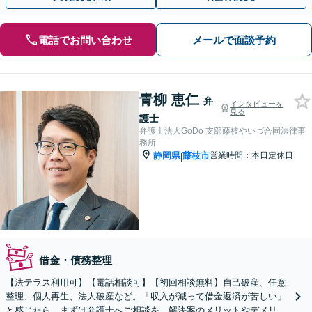
電話でお問い合わせ
メールで面談予約
青柳 恵仁
弁
インタビューを
見る
護士
弁護士法人GoDo 支部藤枝やいづ合同法律事
務所
静岡県
藤枝市
営業時間：本日定休日
|
借金・債務整理
【法テラス利用可】【電話相談可】【初回相談無料】自己破産、任意
整理、個人再生、法人破産など。「収入が減って借金返済が苦しい」
と感じたら、まずは弁護士へご相談を。解決案のメリットやデメリッ