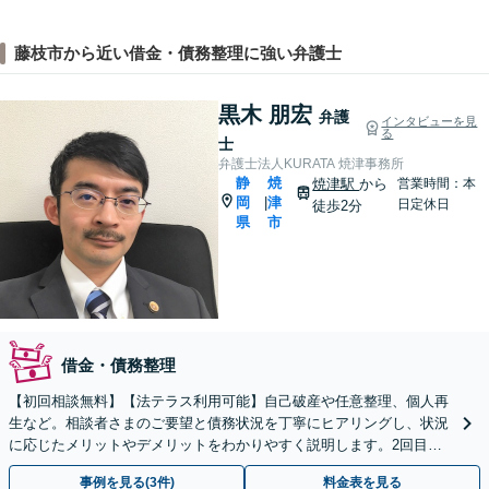
藤枝市から近い借金・債務整理に強い弁護士
黒木 朋宏
弁護
インタビューを見
る
士
弁護士法人KURATA 焼津事務所
静
焼
焼津駅
から
営業時間：本
岡
津
|
日定休日
徒歩2分
県
市
借金・債務整理
【初回相談無料】【法テラス利用可能】自己破産や任意整理、個人再
生など。相談者さまのご要望と債務状況を丁寧にヒアリングし、状況
に応じたメリットやデメリットをわかりやすく説明します。2回目の
債務整理も対応可能です【焼津駅2分】
事例を見る(3件)
料金表を見る