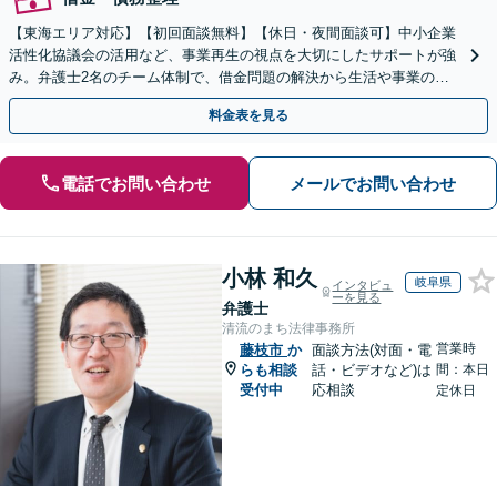
【東海エリア対応】【初回面談無料】【休日・夜間面談可】中小企業
活性化協議会の活用など、事業再生の視点を大切にしたサポートが強
み。弁護士2名のチーム体制で、借金問題の解決から生活や事業の立
て直しまで丁寧に寄り添います。【法人・個人】
料金表を見る
電話でお問い合わせ
メールでお問い合わせ
小林 和久
岐阜県
インタビュ
ーを見る
弁護士
清流のまち法律事務所
営業時
藤枝市
か
面談方法(対面・電
らも相談
話・ビデオなど)は
間：本日
受付中
応相談
定休日