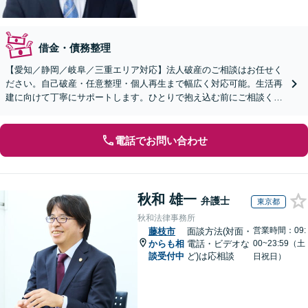
借金・債務整理
【愛知／静岡／岐阜／三重エリア対応】法人破産のご相談はお任せく
ださい。自己破産・任意整理・個人再生まで幅広く対応可能。生活再
建に向けて丁寧にサポートします。ひとりで抱え込む前にご相談くだ
さい【オンライン面談OK】【休日・夜間相談可】
電話でお問い合わせ
秋和 雄一
弁護士
東京都
秋和法律事務所
営業時間：09:
藤枝市
面談方法(対面・
からも相
電話・ビデオな
00~23:59（土
談受付中
ど)は応相談
日祝日）