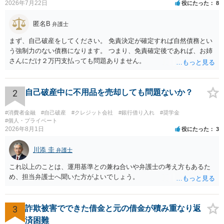
2026年7月22日
役にたった
8
く保証会社が連帯保証人となる）でしたので、その心配はありませんでし
た）。
匿名B
弁護士
まず、自己破産をしてください。 免責決定が確定すれば自然債務とい
う強制力のない債務になります。 つまり、免責確定後であれば、お姉
さんにだけ２万円支払っても問題ありません。
2
自己破産中に不用品を売却しても問題ないか？
#消費者金融
#自己破産
#クレジット会社
#銀行借り入れ
#奨学金
#個人・プライベート
2026年8月1日
役にたった
3
川添 圭
弁護士
これ以上のことは、運用基準との兼ね合いや弁護士の考え方もあるた
め、担当弁護士へ聞いた方がよいでしょう。
3
詐欺被害でできた借金と元の借金が積み重なり返
済困難