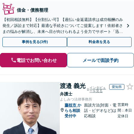
借金・債務整理
【初回相談無料】【分割払い可】【過払い金返還請求は成功報酬のみ
発生／訴訟まで対応】最適な手続きについてご提案します！依頼者さ
まの悩みが解消し、未来へ目が向けられるよう全力でサポート「迅速
丁寧な対応で、信頼関係を重視」【夜間相談可（要相談）】
事例を見る(3件)
料金表を見る
電話でお問い合わせ
メールで面談予約
渡邉 義光
愛知県
インタビュ
ーを見る
弁護士
よしみつ法律事務所
営業時
藤枝市
か
面談方法(対面・電
らも相談
話・ビデオなど)は
間：本日
受付中
応相談
定休日