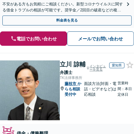
不安がある方もお気軽にご相談ください。新型コロナウイルスに関す
る借金トラブルの相談が可能です。奨学金／2回目の破産などの複雑
な借金問題を解決。
料金表を見る
電話でお問い合わせ
メールでお問い合わせ
立川 諒輔
愛知県
インタビュ
ーを見る
弁護士
TK法律事務所
営業時
藤枝市
か
面談方法(対面・電
らも相談
話・ビデオなど)は
間：本日
受付中
応相談
定休日
借金・債務整理