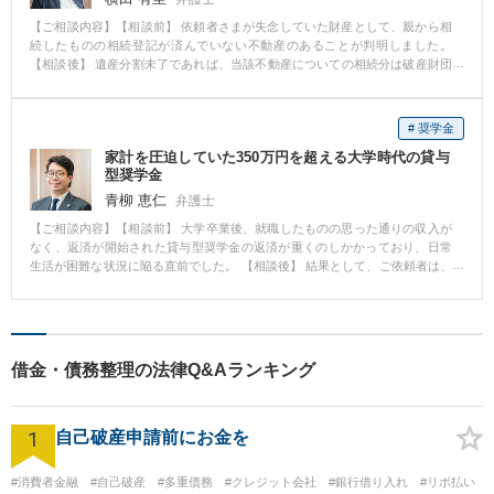
【ご相談内容】【相談前】 依頼者さまが失念していた財産として、親から相
続したものの相続登記が済んでいない不動産のあることが判明しました。
【相談後】 遺産分割未了であれば、当該不動産についての相続分は破産財団
に含まれます。 もっともこのケースでは、幸い、相続登記が未了なだけで相
続人間では依頼者さま以外の相続人が当該不動産を相続するとの遺産分割協
議ができていました。 裁判所にはこうした事情を説明し、当該不動産が破産
# 奨学金
財団に含まれないことを納得してもらいました。 【先生のコメント】 破産手
家計を圧迫していた350万円を超える大学時代の貸与
続によって何を失うか、何を残せるか、非常に重要なことですがわかりにく
型奨学金
いことでもあります。 一つ一つ丁寧に確認いたします。 お早めにご相談いた
だければ対処可能なこともございます。
青柳 恵仁
弁護士
【ご相談内容】【相談前】 大学卒業後、就職したものの思った通りの収入が
なく、返済が開始された貸与型奨学金の返済が重くのしかかっており、日常
生活が困難な状況に陥る直前でした。 【相談後】 結果として、ご依頼者は、
同時廃止にて破産免責となり、新たな生活をリスタートしております。当然
奨学金の返済も免責されており、月々の返済は終了しました。 【先生のコメ
ント】 このご依頼者は、特段高価な物を買ってしまったり、散財したりして
破産に至った訳ではございません。大学時代の奨学金の返済が家計を圧迫
し、結果として生活費が不足してしまったのです。 現在、奨学金を借りたも
借金・債務整理の法律Q&Aランキング
のの、卒業後、余裕を持って返済できるほどの収入がなく、月々の返済が苦
しい若い方も多くいらっしゃいます。 このように債務整理を行うことによっ
て例え奨学金の返済であっても借金の整理が可能ですので、お悩みの方はす
1
ぐにご連絡ください。 なお、貸与型奨学金を申し込む際、ほとんどの場合、
自己破産申請前にお金を
連帯保証人を付けます。もし連帯保証人がご家族等である場合、本人が破産
するとそのご家族である連帯保証人も連鎖して破産しなければならない場合
#消費者金融
#自己破産
#多重債務
#クレジット会社
#銀行借り入れ
#リボ払い
がありますので、十分注意してください（上記の例は機関保証（個人ではな