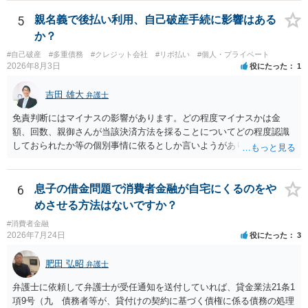
ます。 入籍した場合でも、原則契約者が単独で全ての債務を負うこと
には変わりがありません。 なかなか対応に難しい案件であり、公開の
5
親名義で後払い利用、自己破産手続に影響はある
場でアドバイスを行うのも限界があるように思われますので、資料等
か？
を持参のうえ個別に弁護士に相談されることをお勧めします。
#自己破産
#多重債務
#クレジット会社
#リボ払い
#個人・プライベート
2026年8月3日
役にたった
1
吉田 雄大
弁護士
免責判断にはマイナスの影響があります。どの程度マイナスかは金
額、回数、親御さんが当該決済方法を採ることについてどの程度認識
しておられたか等の個別事情に依るとしか言いようがありません。 と
もあれ、依頼しておられる弁護士さんに直ちに具体的状況をお伝えに
なって相談し、善後策を考えることをお勧めします。
6
息子の借金問題で消費者金融が自宅にくるのをや
めさせる方法はないですか？
#消費者金融
2026年7月24日
役にたった
3
肥田 弘昭
弁護士
弁護士に依頼して弁護士が受任通知を送付していれば、貸金業法21条1
項9号（九 債務者等が、貸付けの契約に基づく債権に係る債務の処理