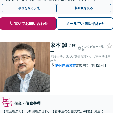
トを丁寧に説明します【休日面談OK】
事例を見る(2件)
料金表を見る
電話でお問い合わせ
メールでお問い合わせ
家本 誠
弁護
インタビューを見
る
士
弁護士法人GoDo 支部藤枝やいづ合同法律事
務所
静岡県
藤枝市
営業時間：本日定休日
|
借金・債務整理
【電話相談可】【初回相談無料】【着手金の分割支払い可能】お金に