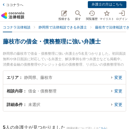
弁護士の方はこちら
ココナラへ
投稿する
探す
閲覧履歴
マイリスト
ログイン
ココナラ法律相談
静岡県で法律相談できる弁護士
藤枝市で法律相談で
藤枝市の借金・債務整理に強い弁護士
静岡県の藤枝市で借金・債務整理に強い弁護士が5名見つかりました。初回面談
無料や休日面談に対応している弁護士、解決事例を持つ弁護士なども掲載中。
消費者金融の債務整理やクレジット会社の債務整理、リボ払いの債務整理等の
細かな分野での絞り込み検索もでき便利です。特に弁護士法人市民の森 藤枝支
所藤枝第一法律事務所の柳川 侑馬弁護士や弁護士法人GoDo 支部藤枝やいづ合
エリア
静岡県、藤枝市
変更
同法律事務所の横田 有里弁護士、弁護士法人GoDo 支部藤枝やいづ合同法律事
務所の青柳 恵仁弁護士のプロフィール情報や弁護士費用、強みなどが注目され
相談内容
借金・債務整理
変更
ています。『藤枝市で土日や夜間に発生した借金・債務整理のトラブルを今す
ぐに弁護士に相談したい』『借金・債務整理のトラブル解決の実績豊富な近く
の弁護士を検索したい』『初回相談無料で借金・債務整理を法律相談できる藤
詳細条件
未選択
変更
枝市内の弁護士に相談予約したい』などでお困りの相談者さんにおすすめで
す。
5
人の弁護士が見つかりました
(検索結果について詳しくは
こちら
)