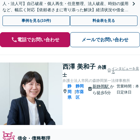
人・法人可】自己破産・個人再生・任意整理、法人破産、時効の援用
など、幅広く対応【依頼者さまに寄り添った解決】経済状況や借金の
理由など、丁寧にヒアリングします！【静岡駅10分】
事例を見る(10件)
料金表を見る
電話でお問い合わせ
メールでお問い合わせ
西澤 美和子
弁護
インタビューを見
る
士
弁護士法人市民の森静岡第一法律事務所
静
静岡
新静岡駅
か
営業時間：本
岡
市葵
|
日定休日
ら徒歩5分
県
区
借金・債務整理