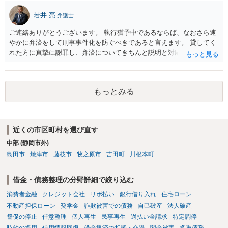
はありますか？ そこはあり得ます、ただ、弁護士費用かけるならその
若井 亮
弁護士
分賠償に回すことも考えられるので、 兼ね合いは考えてみましょう。
ご連絡ありがとうございます。 執行猶予中であるならば、なおさら速
やかに弁済をして刑事事件化を防ぐべきであると言えます。 貸してく
れた方に真摯に謝罪し、弁済についてきちんと説明と対応を行ってい
くことに尽きるかと思います。
もっとみる
近くの市区町村を選び直す
中部 (静岡市外)
島田市
焼津市
藤枝市
牧之原市
吉田町
川根本町
借金・債務整理の分野詳細で絞り込む
消費者金融
クレジット会社
リボ払い
銀行借り入れ
住宅ローン
不動産担保ローン
奨学金
詐欺被害での債務
自己破産
法人破産
督促の停止
任意整理
個人再生
民事再生
過払い金請求
特定調停