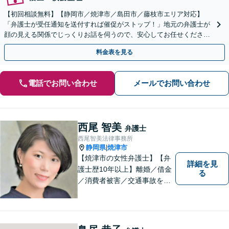
【初回相談無料】【静岡市／焼津市／島田市／藤枝市エリア対応】
「弁護士が受任通知を送付すれば催促がストップ！」地元の弁護士が
顔の見える関係でじっくりお話を伺うので、安心してお任せくださ
い。共に最適な解決を図りましょう「過払い金のご相談対応」
料金表を見る
電話でお問い合わせ
メールでお問い合わせ
西尾 智美
弁護士
西尾智美法律事務所
静岡県
焼津市
|
【焼津市の女性弁護士】【弁
詳細を見
護士歴10年以上】離婚／借金
る
／消費者被害／交通事故を中
心に、豊富な実績がございま
す。お一人おひとりに寄り添
い、解決策を見つけていきま
す。一人で悩まずご相談くだ