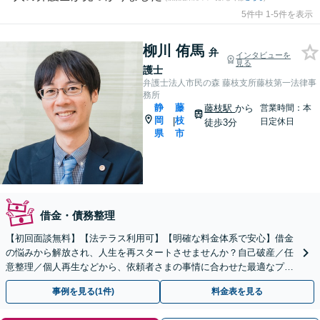
5件中 1-5件を表示
柳川 侑馬
弁
インタビューを
見る
護士
弁護士法人市民の森 藤枝支所藤枝第一法律事
務所
静
藤
藤枝駅
から
営業時間：本
岡
枝
|
日定休日
徒歩3分
県
市
借金・債務整理
【初回面談無料】【法テラス利用可】【明確な料金体系で安心】借金
の悩みから解放され、人生を再スタートさせませんか？自己破産／任
意整理／個人再生などから、依頼者さまの事情に合わせた最適なプラ
ンをご提案します。法人破産にも対応！【藤枝駅5分】
事例を見る(1件)
料金表を見る