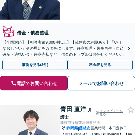
借金・債務整理
【全国対応】【相談実績9,000件以上】【裁判官の経験あり】「やり
なおしたい」その思いをカタチにします。任意整理・民事再生・自己
破産・過払い金・任意売却など、借金のトラブルはお任せください。
【初回相談無料】【全国対応可能】
事例を見る(3件)
料金表を見る
電話でお問い合わせ
メールでお問い合わせ
青田 直洋
弁
インタビューを
見る
護士
藤枝市役所前法律事務所
静岡県
藤枝市
営業時間：本日定休日
|
【電話相談可】【初回相談無料】【離