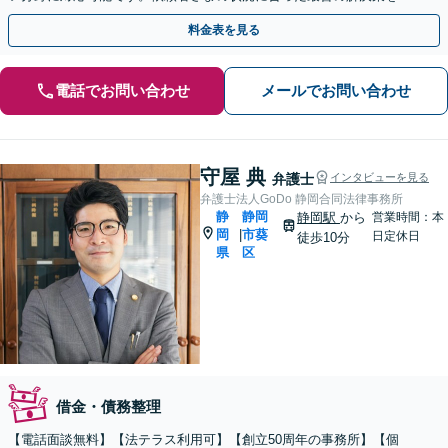
提案します。【初回相談無料】【静岡駅10分】
料金表を見る
電話でお問い合わせ
メールでお問い合わせ
守屋 典
弁護士
インタビューを見る
弁護士法人GoDo 静岡合同法律事務所
静
静岡
静岡駅
から
営業時間：本
岡
市葵
|
日定休日
徒歩10分
県
区
借金・債務整理
【電話面談無料】【法テラス利用可】【創立50周年の事務所】【個