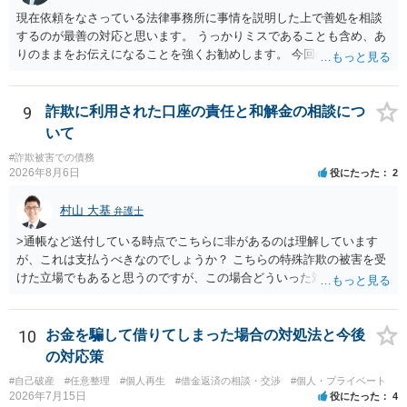
現在依頼をなさっている法律事務所に事情を説明した上で善処を相談
するのが最善の対応と思います。 うっかりミスであることも含め、あ
りのままをお伝えになることを強くお勧めします。 今回のできごとだ
けで辞任に至るか否かは弁護士次第というほかありませんが、説明は
早ければ早いほどいいのは間違いありません。 ご健闘をお祈りいたし
ます。
9
詐欺に利用された口座の責任と和解金の相談につ
いて
#詐欺被害での債務
2026年8月6日
役にたった
2
村山 大基
弁護士
>通帳など送付している時点でこちらに非があるのは理解しています
が、これは支払うべきなのでしょうか？ こちらの特殊詐欺の被害を受
けた立場でもあると思うのですが、この場合どういった対処が必要で
しょうか？ →依頼するかどうかは別にして、弁護士に相談に行った方
がいいとは思います。 そもそも、特殊詐欺関係なく旦那さんの行為
は法に触れる可能性もあります。 ＞100万を支払わず穏便に和解する
10
お金を騙して借りてしまった場合の対処法と今後
ことは可能でしょうか？ →一般的には難しいです。相談者さんも１０
の対応策
０万円の被害を受けたとして、１円も払わないで和解したいと言われ
#自己破産
#任意整理
#個人再生
#借金返済の相談・交渉
#個人・プライベート
たら、 できるだけ重い刑罰を与えて欲しい、と思われるのではない
2026年7月15日
役にたった
4
でしょうか。 ＞弁護士さんに入ってもらうことで支払額が下がること