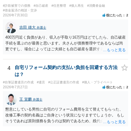
#詐欺被害での債務
#自己破産
#任意整理
#個人再生
#消費者金融
#借金返済の相談・交渉
2026年7月30日
役にたった
2
吉田 雄大
弁護士
400万円近く負債があり、収入が手取り16万円ほどでしたら、自己破産
手続を選ぶのが最善と思います。夫さんが債務整理中であるならば尚
更ですし、場合によってはご夫婦とも自己破産を選択する方法もある
と思います。
4
自宅リフォーム契約の支払い負担を回避する方法
は？
#自筆証書遺言の作成
#遺言
#公正証書遺言の作成
#個人・プライベート
2026年7月27日
役にたった
2
王 宣麟
弁護士
懇意にしている男性に自宅のリフォーム費用を立て替えてもらった、
改修工事の契約名義はご自身という状況になりますでしょうか。 もし
そうであれば原則債務を負うのは契約であるため、残代金を捻出して
もらうよう約束した男性に支払いをお願いするしかないように思われ