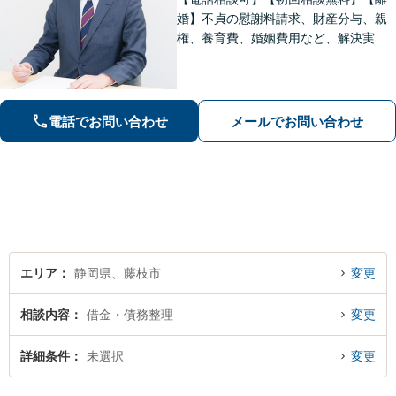
婚】不貞の慰謝料請求、財産分与、親
権、養育費、婚姻費用など、解決実績
は豊富です【相続】皆さまがつまずい
ていないか、しっかりとコミュニケー
ションを取りながらお話を進めてまい
ります【法テラス利用可】【藤枝市役
電話でお問い合わせ
メールでお問い合わせ
所裏】
エリア
静岡県、藤枝市
変更
相談内容
借金・債務整理
変更
詳細条件
未選択
変更