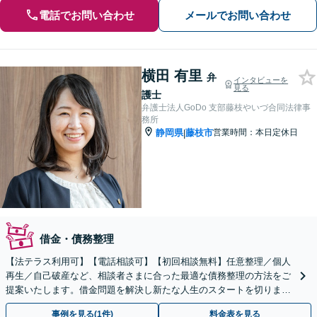
電話でお問い合わせ
メールでお問い合わせ
横田 有里
弁
インタビューを
見る
護士
弁護士法人GoDo 支部藤枝やいづ合同法律事
務所
静岡県
藤枝市
営業時間：本日定休日
|
借金・債務整理
【法テラス利用可】【電話相談可】【初回相談無料】任意整理／個人
再生／自己破産など、相談者さまに合った最適な債務整理の方法をご
提案いたします。借金問題を解決し新たな人生のスタートを切りまし
ょう【藤枝の老舗事務所】【弁護士3人在籍】
事例を見る(1件)
料金表を見る