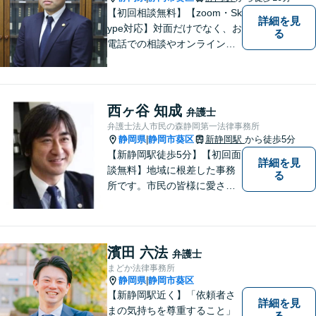
【初回相談無料】【zoom・Sk
詳細を見
ype対応】対面だけでなく、お
る
電話での相談やオンライン相
談も承っています！担当させ
て頂いた依頼者様に、「会え
て良かった」と納得していた
だける最善の解決を目指しま
西ヶ谷 知成
弁護士
す。【ウェブ予約システムで
弁護士法人市民の森静岡第一法律事務所
迅速な対応】
静岡県
静岡市葵区
新静岡駅
から徒歩5分
|
【新静岡駅徒歩5分】【初回面
詳細を見
談無料】地域に根差した事務
る
所です。市民の皆様に愛され
る事務所を目指しています。
【法テラス利用可能】【当日
／夜間／休日対応可能】お気
軽にご連絡ください。
濱田 六法
弁護士
まどか法律事務所
静岡県
静岡市葵区
|
【新静岡駅近く】「依頼者さ
詳細を見
まの気持ちを尊重すること」
る