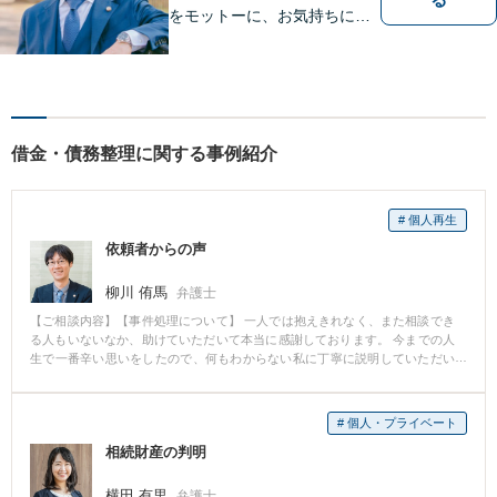
をモットーに、お気持ちに寄
り添い対応いたします【離
婚・男女問題】離婚調停／養
育費／財産分与などのお悩み
ご相談ください【交通事故】
豊富な経験と実績で早期に解
借金・債務整理に関する事例紹介
決
# 個人再生
依頼者からの声
柳川 侑馬
弁護士
【ご相談内容】【事件処理について】 一人では抱えきれなく、また相談でき
る人もいないなか、助けていただいて本当に感謝しております。 今までの人
生で一番辛い思いをしたので、何もわからない私に丁寧に説明していただい
たり、話を聞いて助けてとても安心しました。 【事務職員のい対応は？】 と
ても丁寧に、優しく、そして迅速に対応してくださいました。 気持ちが落ち
込むなか、明るく接してくださることが多く、心の支えになりました。 【そ
# 個人・プライベート
の他、感想】 今回相談させていただき、本当によかったと思っています。 今
相続財産の判明
後、何もないことを望みますが、万が一、何かあったときには、またご相談
させていただきたいと思います。 強い味方でした。 ありがとうございまし
た。
横田 有里
弁護士