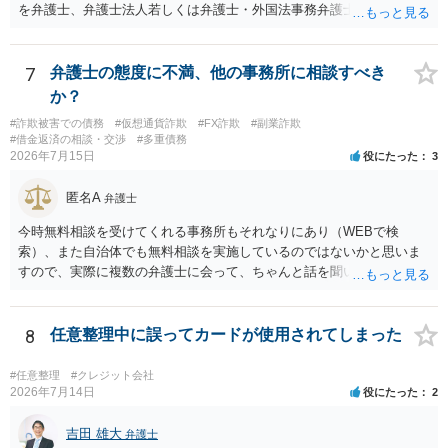
を弁護士、弁護士法人若しくは弁護士・外国法事務弁護士共同法人若
しくは司法書士若しくは司法書士法人（以下この号において「弁護士
等」という。）に委託し、又はその処理のため必要な裁判所における
民事事件に関する手続をとり、弁護士等又は裁判所から書面によりそ
7
弁護士の態度に不満、他の事務所に相談すべき
の旨の通知があつた場合において、正当な理由がないのに、債務者等
か？
に対し、電話をかけ、電報を送達し、若しくはファクシミリ装置を用
#詐欺被害での債務
#仮想通貨詐欺
#FX詐欺
#副業詐欺
いて送信し、又は訪問する方法により、当該債務を弁済することを要
#借金返済の相談・交渉
#多重債務
求し、これに対し債務者等から直接要求しないよう求められたにもか
2026年7月15日
役にたった
3
かわらず、更にこれらの方法で当該債務を弁済することを要求するこ
と。）に違反しています。監督官庁に行政処分を求める、裁判所に仮
匿名A
弁護士
処分申請、不退去罪が成立すれば警察に通報などの対応が考えられま
す。ご参考にしてください。
今時無料相談を受けてくれる事務所もそれなりにあり（WEBで検
索）、また自治体でも無料相談を実施しているのではないかと思いま
すので、実際に複数の弁護士に会って、ちゃんと話を聞いてくれる
方、高圧的ではない方に相談した方が良いでしょう。その弁護士の方
はそもそも事案を把握できていないようですので、御相談の案件につ
いては弁護士として能力不足なのかもしれません。相手にしない方が
8
任意整理中に誤ってカードが使用されてしまった
良いと思います。ただ、仮想通貨詐欺の被害回復は現実的には難しい
かもしれません。
#任意整理
#クレジット会社
2026年7月14日
役にたった
2
吉田 雄大
弁護士