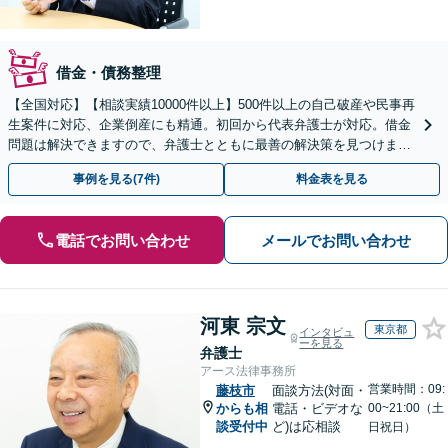
借金・債務整理
【全国対応】【相談実績10000件以上】500件以上の自己破産や民事再
生案件に対応、企業倒産にも精通。初回から代表弁護士が対応。借金
問題は解決できますので、弁護士とともに最善の解決策を見つけまし
ょう【初回相談無料】【法テラス利用可】
事例を見る(7件)
料金表を見る
電話でお問い合わせ
メールでお問い合わせ
河東 宗文
東京都
インタビュ
ーを見る
弁護士
アース法律事務所
営業時間：09:
藤枝市
面談方法(対面・
からも相
電話・ビデオな
00~21:00（土
談受付中
ど)は応相談
日祝日）