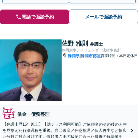
電話で面談予約
メールで面談予約
佐野 雅則
弁護士
静岡刑事ディフェンダー法律事務所
静岡県
静岡市葵区
営業時間：本日定休日
|
借金・債務整理
【弁護士歴15年以上】【法テラス利用可能】ご依頼者のその後の人生
を見据えた解決過程を重視。自己破産／任意整理／個人再生など幅広
い分野に対応可能です。依頼者さまの状況に合った最善の解決策をご