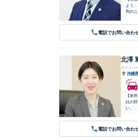
よう、
判のニ
電話でお問い合わ
北澤 
ネクスパ
沖縄
【来所
社の対
い。
電話でお問い合わ