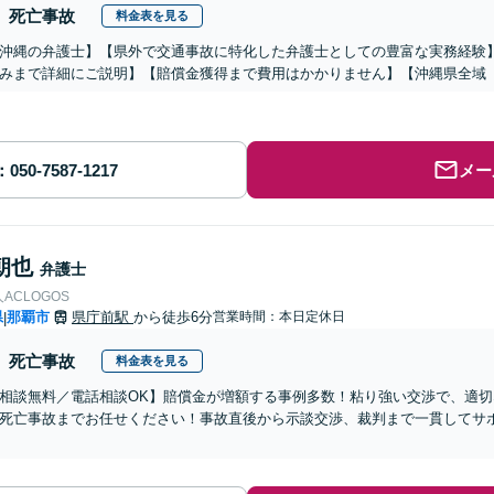
死亡事故
料金表を見る
沖縄の弁護士】【県外で交通事故に特化した弁護士としての豊富な実務経験
みまで詳細にご説明】【賠償金獲得まで費用はかかりません】【沖縄県全域
メー
朝也
弁護士
ACLOGOS
県
那覇市
県庁前駅
から徒歩6分
営業時間：本日定休日
|
死亡事故
料金表を見る
相談無料／電話相談OK】賠償金が増額する事例多数！粘り強い交渉で、適
死亡事故までお任せください！事故直後から示談交渉、裁判まで一貫してサ
】