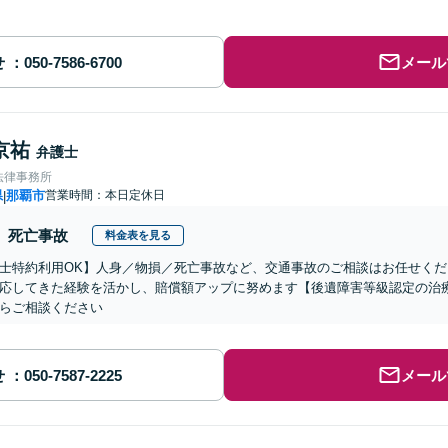
せ
メール
京祐
弁護士
法律事務所
県
那覇市
営業時間：本日定休日
|
死亡事故
料金表を見る
士特約利用OK】人身／物損／死亡事故など、交通事故のご相談はお任せく
応してきた経験を活かし、賠償額アップに努めます【後遺障害等級認定の治
らご相談ください
せ
メール