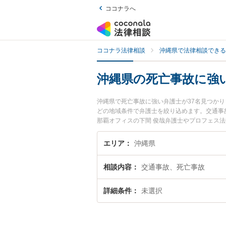
ココナラへ
ココナラ法律相談
沖縄県で法律相談できる
沖縄県の死亡事故に強
沖縄県で死亡事故に強い弁護士が37名見つか
どの地域条件で弁護士を絞り込めます。交通事
那覇オフィスの下間 俊哉弁護士やプロフェス法
います。『沖縄県で土日や夜間に発生した死亡
料で死亡事故を法律相談できる沖縄県内の弁護
エリア
沖縄県
相談内容
交通事故、死亡事故
詳細条件
未選択