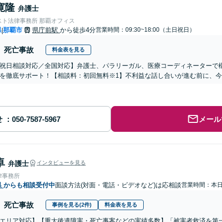
寛隆
弁護士
スト法律事務所 那覇オフィス
県
那覇市
県庁前駅
から徒歩4分
営業時間：09:30~18:00（土日祝日）
|
死亡事故
料金表を見る
祝日相談対応／全国対応】弁護士、パラリーガル、医療コーディネーターで
を徹底サポート！【相談料：初回無料※1】不利益な話し合いが進む前に、
せ
メール
卓
弁護士
インタビューを見る
律事務所
県
からも相談受付中
面談方法(対面・電話・ビデオなど)は応相談
営業時間：本
死亡事故
事例を見る(2件)
料金表を見る
エリア対応】【重大後遺障害・死亡事案などの実績多数】「被害者救済を第