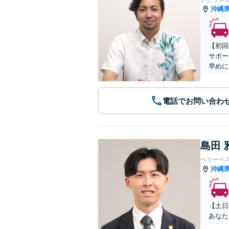
沖縄
【初回
サポー
早めに
電話でお問い合わ
島田 
ベリーベ
沖縄
【土日
あなた