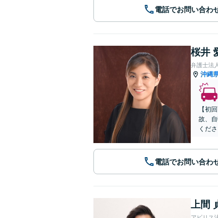
電話でお問い合わ
桜井 
弁護士法人
沖縄
【初回
故、自
くださ
電話でお問い合わ
上間 
アビリス