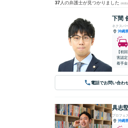
37
人の弁護士が見つかりました
(検索
下間 
ネクスパ
沖縄
【初回
害認定
着手金
電話でお問い合わ
具志堅
プロフェ
沖縄