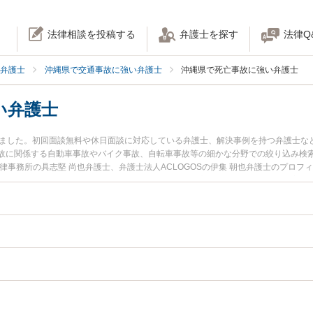
法律相談を投稿する
弁護士を探す
法律Q
弁護士
沖縄県で交通事故に強い弁護士
沖縄県で死亡事故に強い弁護士
い弁護士
りました。初回面談無料や休日面談に対応している弁護士、解決事例を持つ弁護士な
故に関係する自動車事故やバイク事故、自転車事故等の細かな分野での絞り込み検
律事務所の具志堅 尚也弁護士、弁護士法人ACLOGOSの伊集 朝也弁護士のプロ
事故のトラブルを今すぐに弁護士に相談したい』『死亡事故のトラブル解決の実績
士に相談予約したい』などでお困りの相談者さんにおすすめです。