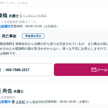
結果について詳しくは
こちら
)
俊哉
弁護士
インタビューを見る
ート法律事務所 那覇オフィス
県
那覇市
営業時間：09:00~21:00（土日祝日）
|
死亡事故
料金表を見る
面談無料】保険会社から治療の打ち切りを打診されているが、まだ痛みが続
がされたが慰謝料の額が妥当か分からない。様々な不安にお答えしますので
は無料です。
せ
メール
 尚也
弁護士
ス法律事務所
県
那覇市
古島駅
から徒歩10分
営業時間：08:00~20:00（土曜日）
|