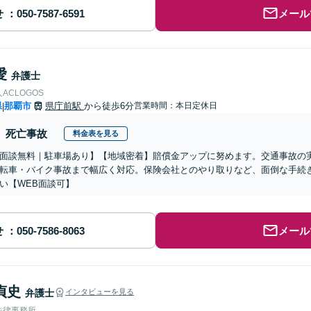
せ
メール
愛
弁護士
ACLOGOS
県
那覇市
県庁前駅
から徒歩6分
営業時間：本日定休日
|
死亡事故
料金表を見る
面談無料｜駐車場あり】【地域密着】賠償金アップに努めます。交通事故の
転車・バイク事故まで幅広く対応。保険会社とのやり取りなど、面倒な手続
い【WEB面談可】
せ
メール
貞史
弁護士
インタビューを見る
法律事務所