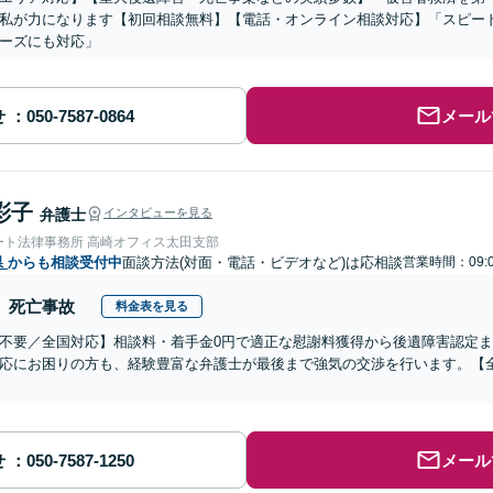
私が力になります【初回相談無料】【電話・オンライン相談対応】「スピー
ーズにも対応」
せ
メール
彩子
弁護士
インタビューを見る
ート法律事務所 高崎オフィス太田支部
県
からも相談受付中
面談方法(対面・電話・ビデオなど)は応相談
営業時間：09:
死亡事故
料金表を見る
不要／全国対応】相談料・着手金0円で適正な慰謝料獲得から後遺障害認定
応にお困りの方も、経験豊富な弁護士が最後まで強気の交渉を行います。【全
せ
メール