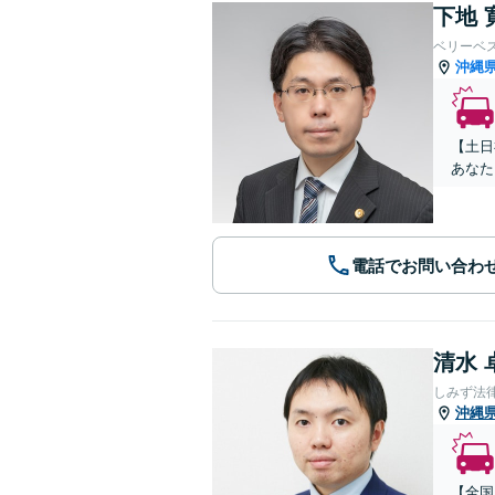
下地 
ベリーベ
沖縄
【土日
あなた
電話でお問い合わ
清水 
しみず法
沖縄
【全国