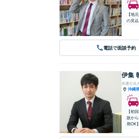
【地元
の見込
電話で面談予約
伊集 
弁護士法人
沖縄
【初回
故から
用OK