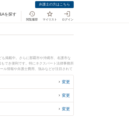
弁護士の方はこちら
&Aを探す
閲覧履歴
マイリスト
ログイン
ども掲載中。さらに那覇市や沖縄市、名護市な
索もでき便利です。特にネクスパート法律事務所
フィール情報や弁護士費用、強みなどが注目されて
豊富な近くの弁護士を検索したい』『初回相談無
変更
変更
変更