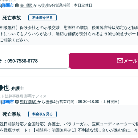
県
那覇市
壺川駅
から徒歩9分
営業時間：本日定休日
|
死亡事故
料金表を見る
相談無料】保険会社との示談交渉、慰謝料の増額、後遺障害等級認定など幅
トについてもノウハウがあり、適切な補償が受けられるよう誠心誠意サポー
ご相談ください。
せ
メール
雅也
弁護士
スト法律事務所 那覇オフィス
県
那覇市
県庁前駅
から徒歩4分
営業時間：09:30~18:00（土日祝日）
|
死亡事故
料金表を見る
祝日相談対応／全国対応】弁護士、パラリーガル、医療コーディネーターで
を徹底サポート！【相談料：初回無料※1】不利益な話し合いが進む前に、