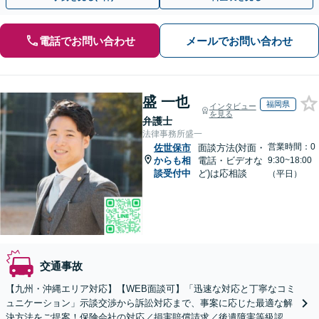
電話でお問い合わせ
メールでお問い合わせ
盛 一也
福岡県
インタビュー
を見る
弁護士
法律事務所盛一
営業時間：0
佐世保市
面談方法(対面・
からも相
電話・ビデオな
9:30~18:00
談受付中
ど)は応相談
（平日）
交通事故
【九州・沖縄エリア対応】【WEB面談可】「迅速な対応と丁寧なコミ
ュニケーション」示談交渉から訴訟対応まで、事案に応じた最適な解
決方法をご提案！保険会社の対応／損害賠償請求／後遺障害等級認定