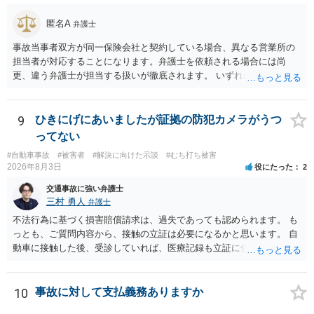
匿名A
弁護士
事故当事者双方が同一保険会社と契約している場合、異なる営業所の
担当者が対応することになります。弁護士を依頼される場合には尚
更、違う弁護士が担当する扱いが徹底されます。 いずれにしても、交
渉それ自体は別異の保険会社が動く場合と変わらず進んでいきます。
9
ひきにげにあいましたが証拠の防犯カメラがうつ
ってない
#自動車事故
#被害者
#解決に向けた示談
#むち打ち被害
2026年8月3日
役にたった
2
交通事故に強い弁護士
三村 勇人
弁護士
不法行為に基づく損害賠償請求は、過失であっても認められます。 も
っとも、ご質問内容から、接触の立証は必要になるかと思います。 自
動車に接触した後、受診していれば、医療記録も立証に使えるかと思
います。 いずれにせよ、多角的に検討する必要がありますので、弁護
士にご相談ください。
10
事故に対して支払義務ありますか