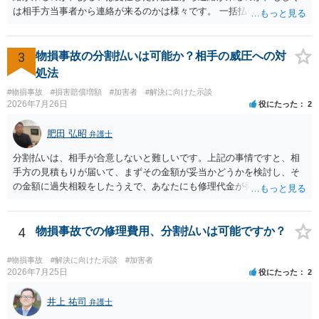
ので、そのあたりのご事情も踏まえて、依頼意思の確認方法等を検討
は相手方当事者から連絡が来るのかは様々です。 一括払いや分割払い
する必要があると思われます。
は、和解交渉の際の条件となります。 相手方が相談者さんの損害賠償
金の支払いにつき、分割払いに合意すれば、和解は可能です。 他方で
合意しなければ和解できないことになります。 今後の見通しを知る為
3
物損事故の分割払いは可能か？相手の威圧への対
に、交渉の方向性につき、最寄りの法律事務所で相談だけでもされる
処法
ことも検討ください。
#物損事故
#損害賠償増額
#加害者
#解決に向けた示談
2026年7月26日
役にたった
2
肥田 弘昭
弁護士
分割払いは、相手が合意しないと難しいです。上記の事情ですと、相
手方の見積もりが届いて、まずその金額が妥当かどうかを検討し、そ
の金額に過失相殺をしたうえで、あなたにも修理代金が発生している
のであれば、過失相殺後の相互の金額について相殺して、その残額を
分割払いにしたいとの示談案を提案するのが良いかと思います。威圧
されるのであれば、斡旋、仲裁、民事調停を利用しては如何でしょう
4
物損事故での修理費用、分割払いは可能ですか？
か。ご参考にしてください。
#物損事故
#解決に向けた示談
#加害者
2026年7月25日
役にたった
2
井上 祐司
弁護士