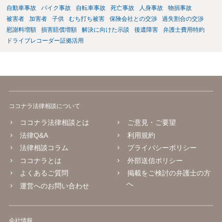
自動車事故
バイク事故
自転車事故
死亡事故
人身事故
物損事故
被害者
加害者
子供
むち打ち被害
保険会社との交渉
過失割合の交渉
慰謝料増額
損害賠償増額
解決に向けた示談
後遺障害
弁護士費用特約
ドライブレコーダー証拠活用
ココナラ法律相談について
ココナラ法律相談とは
ご意見・ご要望
法律Q&A
利用規約
法律相談コラム
プライバシーポリシー
ココナラとは
外部送信ポリシー
よくあるご質問
掲載をご検討の弁護士の方
へ
運営へのお問い合わせ
会社情報