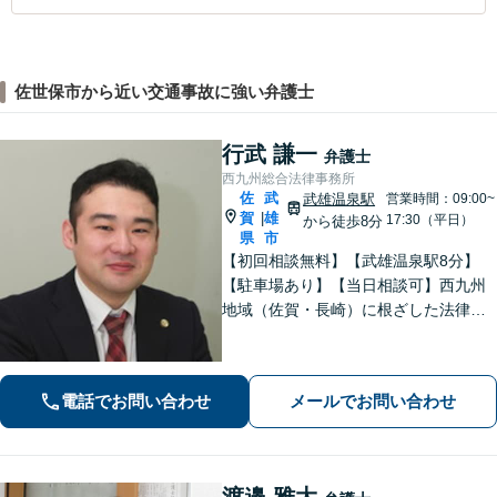
佐世保市から近い交通事故に強い弁護士
行武 謙一
弁護士
西九州総合法律事務所
佐
武
武雄温泉駅
営業時間：09:00~
賀
雄
|
17:30（平日）
から徒歩8分
県
市
【初回相談無料】【武雄温泉駅8分】
【駐車場あり】【当日相談可】西九州
地域（佐賀・長崎）に根ざした法律事
務所です。まずはお気軽にご相談くだ
さい。離婚・借金・相続など、地元の
親しみやすい弁護士として、あなたの
電話でお問い合わせ
メールでお問い合わせ
お悩みをしっかり受け止めます！
渡邉 雅大