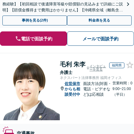
務経験】【初回相談で後遺障害等級や賠償額の見込みまで詳細にご説
明】【賠償金獲得まで費用はかかりません】【沖縄県全域（離島含
む）対応◎】
事例を見る(2件)
料金表を見る
電話で面談予約
メールで面談予約
毛利 朱李
福岡県
インタビュ
ーを見る
弁護士
ネクスパート法律事務所 福岡オフィス
営業時間：0
佐世保市
面談方法(対面・
からも相
電話・ビデオな
9:00~21:00
談受付中
ど)は応相談
（平日）
交通事故