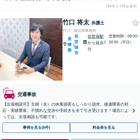
7件中 1-7件を表示
竹口 将太
弁護士
竹口・堀法律事務所
佐
佐世保駅
営業時間：09:00~
長
世
20:00（平日）
から徒歩7
崎
|
保
分
県
市
交通事故
【出張相談可】主婦（夫）の休業損害もしっかり請求。後遺障害の対
応・実績豊富。不慣れな交渉や手続きを全て引き受けます！場合によ
っては、出張相談も可能です。
事例を見る(8件)
料金表を見る