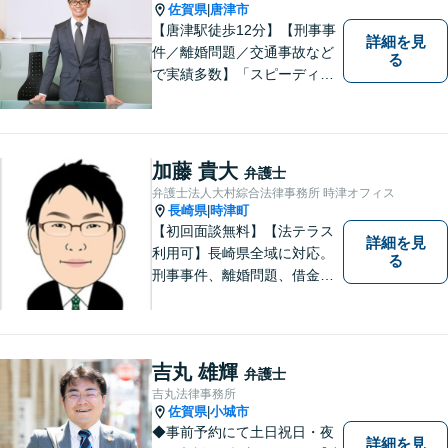
す。
佐賀県
唐津市
|
【唐津駅徒歩12分】【刑事事
詳細を見
件／離婚問題／交通事故など
る
で実績多数】「スピーディで
的確な判断」がモットーで
す。皆様に寄り添い、目線を
合わせながらどのような解決
が望ましいのかを共に考えま
加藤 貴大
弁護士
す。ぜひお気軽にご相談くだ
弁護士法人大村綜合法律事務所 時津オフィス
さい！【プライバシー完備】
長崎県
時津町
|
【初回面談無料】【法テラス
詳細を見
利用可】長崎県全域に対応。
る
刑事事件、離婚問題、借金・
債務整理など。ご依頼者さま
のお悩み、そして心に寄り添
い丁寧にサポートいたしま
す。どんな些細なことでも構
吉丸 雄輝
弁護士
いません。お気軽にご相談く
吉丸法律事務所
ださい【完全個室】
佐賀県
小城市
|
◆事前予約にて土日祝日・夜
詳細を見