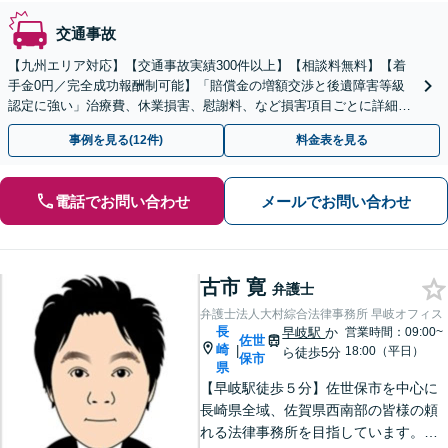
交通事故
【九州エリア対応】【交通事故実績300件以上】【相談料無料】【着
手金0円／完全成功報酬制可能】「賠償金の増額交渉と後遺障害等級
認定に強い」治療費、休業損害、慰謝料、など損害項目ごとに詳細な
検討を行い、適正な賠償額を確保できるよう全力で対応
事例を見る(12件)
料金表を見る
電話でお問い合わせ
メールでお問い合わせ
古市 寛
弁護士
弁護士法人大村綜合法律事務所 早岐オフィス
長
早岐駅
か
営業時間：09:00~
佐世
崎
|
18:00（平日）
ら徒歩5分
保市
県
【早岐駅徒歩５分】佐世保市を中心に
長崎県全域、佐賀県西南部の皆様の頼
れる法律事務所を目指しています。相