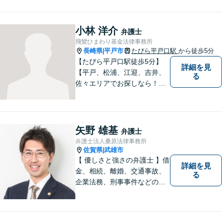
司法書士、行政書士の経験を
活かし、誠心誠意サポートい
たします。また、依頼者様が
小林 洋介
弁護士
お悩みを話しやすい環境作り
飛鸞ひまわり基金法律事務所
を心がけております。
長崎県
平戸市
たびら平戸口駅
から徒歩5分
|
【たびら平戸口駅徒歩5分】
詳細を見
【平戸、松浦、江迎、吉井、
る
佐々エリアでお探しなら！】
少人数体制で、皆様に手厚い
対応を心掛けています。リモ
ート相談／休日・夜間対応な
ど、相談しやすい環境完備◎
矢野 雄基
弁護士
地域の皆様のために活動する
弁護士法人桑原法律事務所
弁護士。【駐車場あり】
佐賀県
武雄市
|
【 優しさと強さの弁護士 】借
詳細を見
金、相続、離婚、交通事故、
る
企業法務、刑事事件などのご
相談を承っております。まず
はお気軽にご相談ください。
チーム体制による迅速で最適