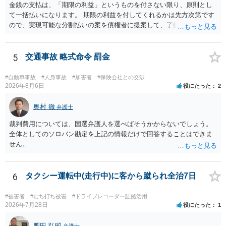
金銭の支払は、「期限の利益」というものを付さない限り、原則とし
て一括払いになります。 期限の利益を付してくれるかは先方次第です
ので、実現可能な分割払いの案を債権者に提案して、了解してもらえ
れば分割払いは可能です。
5
交通事故 略式命令 罰金
#自動車事故
#人身事故
#加害者
#保険会社との交渉
2026年8月6日
役にたった
2
奥村 徹
弁護士
裁判費用については、国選弁護人を選べばそうかからないでしょう。
全体としてのソロバン勘定を上記の情報だけで回答することはできま
せん。
6
タクシー運転中(走行中)に客から蹴られ全治7日
#被害者
#むち打ち被害
#ドライブレコーダー証拠活用
2026年7月28日
役にたった
1
肥田 弘昭
弁護士