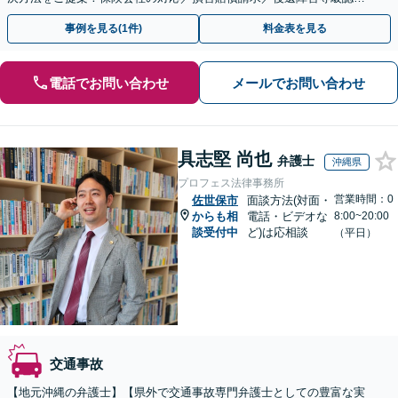
／休業損害／示談交渉／治療費の打ち切り／死亡事故など
事例を見る(1件)
料金表を見る
電話でお問い合わせ
メールでお問い合わせ
具志堅 尚也
弁護士
沖縄県
プロフェス法律事務所
営業時間：0
佐世保市
面談方法(対面・
からも相
電話・ビデオな
8:00~20:00
談受付中
ど)は応相談
（平日）
交通事故
【地元沖縄の弁護士】【県外で交通事故専門弁護士としての豊富な実