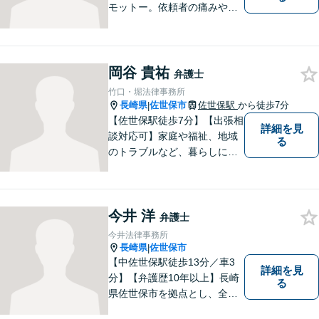
モットー。依頼者の痛みや苦
しみを受け止め、平穏な日常
を取り戻すべく尽力いたしま
す。他士業連携でワンストッ
プの手続きが可能◎【駐車場
岡谷 貴祐
弁護士
あり】
竹口・堀法律事務所
長崎県
佐世保市
佐世保駅
から徒歩7分
|
【佐世保駅徒歩7分】【出張相
詳細を見
談対応可】家庭や福祉、地域
る
のトラブルなど、暮らしに根
ざしたご相談を中心に取り組
んでいます。 安心してご相談
いただける存在を目指し、丁
今井 洋
寧にお話を伺うことを大切に
弁護士
しています。
今井法律事務所
長崎県
佐世保市
|
【中佐世保駅徒歩13分／車3
詳細を見
分】【弁護歴10年以上】長崎
る
県佐世保市を拠点とし、全国
各地の法律問題に取り組んで