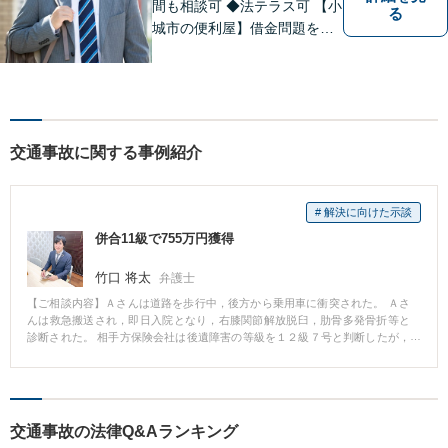
間も相談可 ◆法テラス可 【小
る
城市の便利屋】借金問題を中
心に取り組んでおります。
交通事故に関する事例紹介
# 解決に向けた示談
併合11級で755万円獲得
竹口 将太
弁護士
【ご相談内容】Ａさんは道路を歩行中，後方から乗用車に衝突された。 Ａさ
んは救急搬送され，即日入院となり，右膝関節解放脱臼，肋骨多発骨折等と
診断された。 相手方保険会社は後遺障害の等級を１２級７号と判断したが，
後遺障害認定の豊富な実績を持つ弁護士の交渉により，後遺障害併合１１級
が認定された。 その結果，相手方の当初予定額が２４０万であったところ，
７６０万の示談を成立させることができた。
交通事故の法律Q&Aランキング