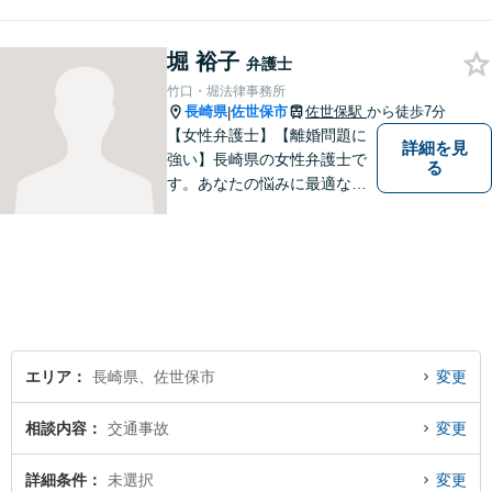
おります。解決方法のメリッ
トやリスクをご説明し、納得
の解決へと導きます。時間外
堀 裕子
弁護士
のご相談にも対応可能ですの
竹口・堀法律事務所
で、お気軽にご連絡くださ
長崎県
佐世保市
佐世保駅
から徒歩7分
|
い。
【女性弁護士】【離婚問題に
詳細を見
強い】長崎県の女性弁護士で
る
す。あなたの悩みに最適なリ
ーガルサービスを提供させて
いただきます。
エリア
長崎県、佐世保市
変更
相談内容
交通事故
変更
詳細条件
未選択
変更