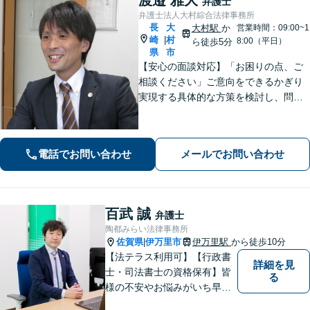
弁護士
弁護士法人大村綜合法律事務所
長
大
大村駅
か
営業時間：09:00~1
崎
村
|
8:00（平日）
ら徒歩5分
県
市
【安心の面談対応】「お困りの点、ご
相談ください」ご意向をできるかぎり
実現する具体的な方策を検討し、問題
解決に尽力します 「先を見据えたサー
ビス」将来起こりうる問題を事前に察
知し、予防する方策を提供します【子
電話でお問い合わせ
メールでお問い合わせ
連れ相談可】
百武 誠
弁護士
陶都みらい法律事務所
佐賀県
伊万里市
伊万里駅
から徒歩10分
|
【法テラス利用可】【行政書
詳細を見
士・司法書士の資格保有】皆
る
様の不安やお悩みがいち早く
解決できるよう、これまでの