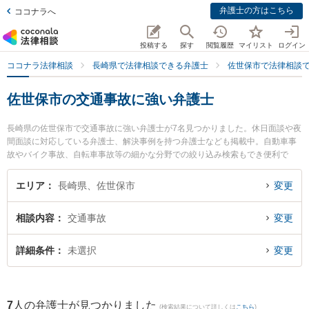
弁護士の方はこちら
ココナラへ
投稿する
探す
閲覧履歴
マイリスト
ログイン
ココナラ法律相談
長崎県で法律相談できる弁護士
佐世保市で法律相談
佐世保市の交通事故に強い弁護士
長崎県の佐世保市で交通事故に強い弁護士が7名見つかりました。休日面談や夜
間面談に対応している弁護士、解決事例を持つ弁護士なども掲載中。自動車事
故やバイク事故、自転車事故等の細かな分野での絞り込み検索もでき便利で
す。特に竹口・堀法律事務所の竹口 将太弁護士や弁護士法人大村綜合法律事務
所 早岐オフィスの古市 寛弁護士、竹口・堀法律事務所の松田 貴史弁護士のプ
エリア
長崎県、佐世保市
変更
ロフィール情報や弁護士費用、強みなどが注目されています。『佐世保市で土
日や夜間に発生した交通事故のトラブルを今すぐに弁護士に相談したい』『交
相談内容
交通事故
変更
通事故のトラブル解決の実績豊富な近くの弁護士を検索したい』『初回相談無
料で交通事故を法律相談できる佐世保市内の弁護士に相談予約したい』などで
お困りの相談者さんにおすすめです。
詳細条件
未選択
変更
7
人の弁護士が見つかりました
(検索結果について詳しくは
こちら
)