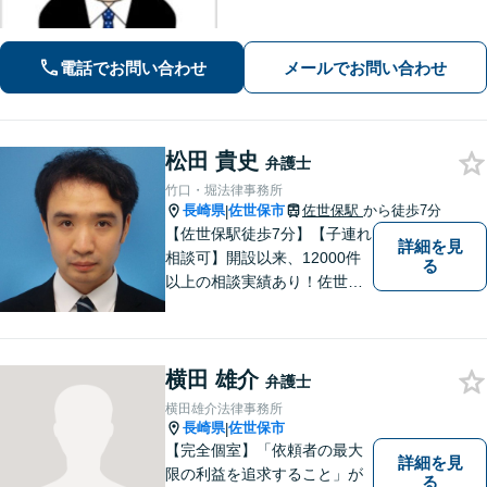
続・遺言、借金・債務整理、離婚・男
女問題等の身近な法律問題に注力して
います。早期解決には、早めのご相談
電話でお問い合わせ
メールでお問い合わせ
が肝要です。
松田 貴史
弁護士
竹口・堀法律事務所
長崎県
佐世保市
佐世保駅
から徒歩7分
|
【佐世保駅徒歩7分】【子連れ
詳細を見
相談可】開設以来、12000件
る
以上の相談実績あり！佐世保
市を中心に、長崎・佐賀県・
福岡の法律問題に取り組みま
す。離婚問題・交通事故問
横田 雄介
題・企業法務等、お困りごと
弁護士
はなんでもご相談ください。
横田雄介法律事務所
【他士業連携】
長崎県
佐世保市
|
【完全個室】「依頼者の最大
詳細を見
限の利益を追求すること」が
る