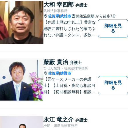
なリーガルサービスを提供い
大和 幸四郎
弁護士
たします。
武雄法律事務所
佐賀県
武雄市
武雄温泉駅
から徒歩7分
|
【弁護士歴20年以上】豊富な
詳細を見
経験に裏打ちされた的確でぶ
る
れない弁護スタンス。多数の
著書・メディア出演あり。
【借金・債務整理】約2000件
の解決実績。【相続遺言】司
法書士などとも連携しワンス
藤藪 貴治
弁護士
トップで解決。難事件には他
ひぜん嬉野・芯鋭法律事務所
弁護士と協力も。元調停委
佐賀県
嬉野市
|
員。
【元ケースワーカーの弁護
詳細を見
士】【土日祝・夜間も相談可
る
能】【初回相談無料】相談者
さまの声にしっかり耳を傾
け、解決まで丁寧にサポート
します。相続／離婚・男女問
題／交通事故／債務整理／労
永江 竜之介
弁護士
働問題など幅広く対応可能で
松尾・川島法律事務所