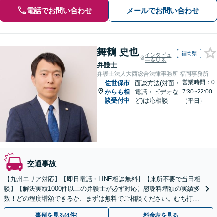
電話でお問い合わせ
メールでお問い合わせ
舞鶴 史也
福岡県
インタビュ
ーを見る
弁護士
弁護士法人大西総合法律事務所 福岡事務所
営業時間：0
佐世保市
面談方法(対面・
からも相
電話・ビデオな
7:30~22:00
談受付中
ど)は応相談
（平日）
交通事故
【九州エリア対応】【即日電話・LINE相談無料】【来所不要で当日相
談】【解決実績1000件以上の弁護士が必ず対応】慰謝料増額の実績多
数！どの程度増額できるか、まずは無料でご相談ください。むち打
ち〜重大事故まで【弁護士費用特約の利用可】
事例を見る(4件)
料金表を見る