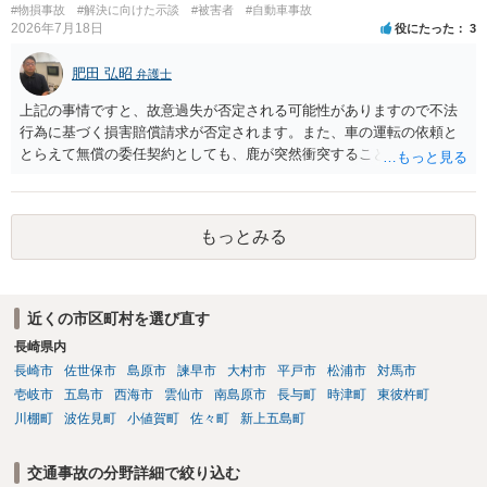
#物損事故
#解決に向けた示談
#被害者
#自動車事故
2026年7月18日
役にたった
3
肥田 弘昭
弁護士
上記の事情ですと、故意過失が否定される可能性がありますので不法
行為に基づく損害賠償請求が否定されます。また、車の運転の依頼と
とらえて無償の委任契約としても、鹿が突然衝突することは予見がで
きませんので善管注意義務違反は否定され債務不履行に基づく損害賠
償請求も成立しない可能性があります。以上の理由から支払義務は否
定される可能性が高いです。ご参考にしてください。
もっとみる
近くの市区町村を選び直す
長崎県内
長崎市
佐世保市
島原市
諫早市
大村市
平戸市
松浦市
対馬市
壱岐市
五島市
西海市
雲仙市
南島原市
長与町
時津町
東彼杵町
川棚町
波佐見町
小値賀町
佐々町
新上五島町
交通事故の分野詳細で絞り込む