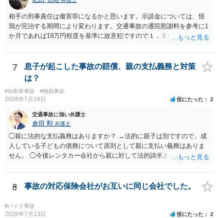
相手の刑事責任は傷害罪になるかと思います。示談金については、怪
我が完治する期間により変わります。交通事故の通院慰謝料を参考に1
か月であれば19万円程度を基準に故意犯ですので１．５倍か2倍程度す
る金額が相場かと思います。完治の期間が延びればその分慰謝料額も
上がるかと思います。ご参考にしてください。
7
息子が起こした事故の賠償、親の支払義務と対策
は？
#自動車事故
#物損事故
2026年7月16日
役にたった
2
交通事故に強い弁護士
倉田 勲
弁護士
◯親に法的な支払義務はありますか？ →法的に親子は別ですので、成
人している子どもの債務について原則として親に支払い義務はありま
せん。 ◯今後レンタカー会社から親に対して法的請求される可能性は
ありますか？ →原則として支払い義務がない以上請求される可能性は
低いでしょう。 ◯親である私は今後どう対応すべきでしょうか？ →債
権者に対してご自身は支払いを拒み、請求するのであれば本人に対し
8
事故の対応保険会社がお互いに同じ会社でした。
て請求するよう言う程度かと思います。
#バイク事故
2026年7月13日
役にたった
2