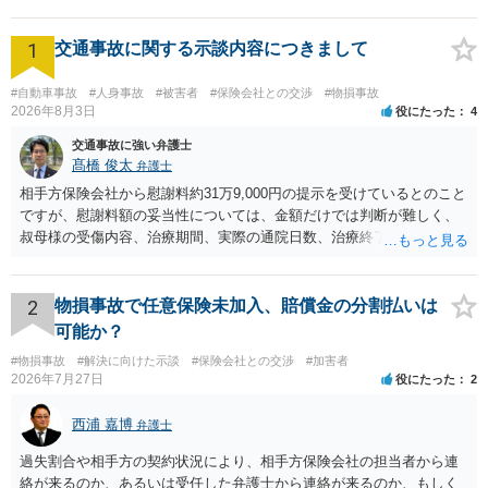
1
交通事故に関する示談内容につきまして
#自動車事故
#人身事故
#被害者
#保険会社との交渉
#物損事故
2026年8月3日
役にたった
4
交通事故に強い弁護士
髙橋 俊太
弁護士
相手方保険会社から慰謝料約31万9,000円の提示を受けているとのこと
ですが、慰謝料額の妥当性については、金額だけでは判断が難しく、
叔母様の受傷内容、治療期間、実際の通院日数、治療終了の経緯、後
遺症の有無、相手方保険会社から提示されている示談内容の内訳等を
確認する必要があります。保険会社から提示される慰謝料額について
は、弁護士が介入することにより増額を検討できる場合がありますの
2
物損事故で任意保険未加入、賠償金の分割払いは
で、以下の資料・情報を準備した上で、弁護士に個別に相談すること
可能か？
をお勧めいたします。 ・相手方保険会社から届いている示談金額の提
#物損事故
#解決に向けた示談
#保険会社との交渉
#加害者
示書類 ・叔母様の診断名、けがの内容 ・治療開始日及び治療終了日
2026年7月27日
役にたった
2
・入院の有無、通院回数 ・現在も症状が残っているか ・叔母様ご本人
やご家族等が加入している保険に、今回の事故で利用できる弁護士費
西浦 嘉博
弁護士
用特約が付帯しているか なお、被害者は叔母様ご本人となりますの
で、弁護士が受任する場合には、叔母様ご本人の依頼意思等を確認す
過失割合や相手方の契約状況により、相手方保険会社の担当者から連
る必要があります。日本語での十分な意思疎通が難しいとのことです
絡が来るのか、あるいは受任した弁護士から連絡が来るのか、もしく