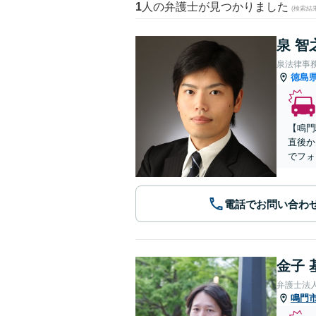
1
人の弁護士が見つかりました
(検索結
泉 智
泉法律事
徳島
【鳴門
直後か
でフォ
電話でお問い合わ
金子 
弁護士法
鳴門