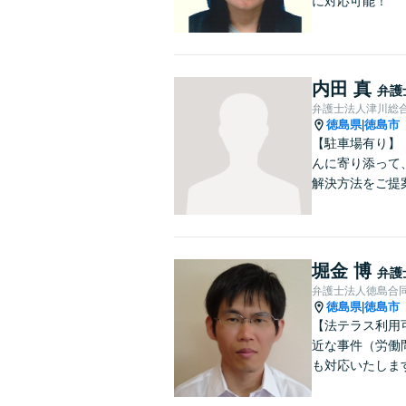
に対応可能！
内田 真
弁護
弁護士法人津川総
徳島県
徳島市
|
【駐車場有り】
んに寄り添って
解決方法をご提
堀金 博
弁護
弁護士法人徳島合
徳島県
徳島市
|
【法テラス利用
近な事件（労働問
も対応いたしま