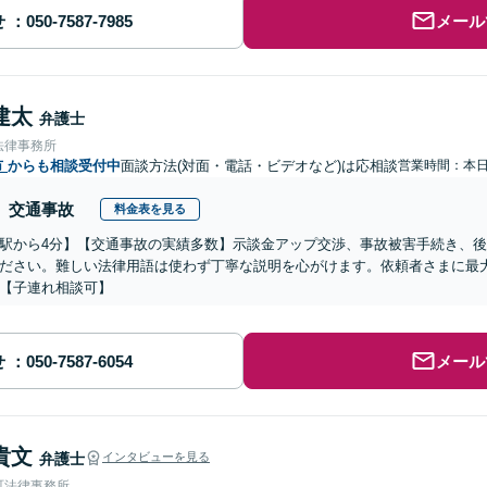
せ
メール
建太
弁護士
法律事務所
市
からも相談受付中
面談方法(対面・電話・ビデオなど)は応相談
営業時間：本
交通事故
料金表を見る
駅から4分】【交通事故の実績多数】示談金アップ交渉、事故被害手続き、
ださい。難しい法律用語は使わず丁寧な説明を心がけます。依頼者さまに最
【子連れ相談可】
せ
メール
貴文
弁護士
インタビューを見る
町法律事務所