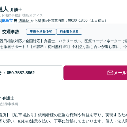
健人
弁護士
スト法律事務所 徳島オフィス
県
徳島市
徳島駅
から徒歩5分
営業時間：09:30~18:00（土日祝日）
|
交通事故
事例を見る(3件)
料金表を見る
祝日相談対応／全国対応】弁護士、パラリーガル、医療コーディネーターで
を徹底サポート！【相談料：初回無料※1】不利益な話し合いが進む前に、
せ
メール
子
弁護士
合法律事務所
務所】【駐車場あり】依頼者様の正当な権利や利益を守り、実現するた
寄り添い、細心の注意を払い、丁寧に対処してまいります。個人・法人