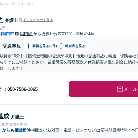
果について詳しくは
こちら
)
之
弁護士
インタビューを見る
務所
県
鳴門市
鳴門駅
から徒歩10分
営業時間：本日定休日
|
交通事故
事例を見る(2件)
料金表を見る
駅徒歩10分】【賠償金増額の交渉が得意】地元の交通事故に精通！保険会社
らすぐにご相談ください。後遺障害の等級認定／休業損害／過失割合に納得
ローします！
せ
メール
基成
弁護士
人九重法律事務所
市
からも相談受付中
面談方法(対面・電話・ビデオなど)は応相談
営業時間：本