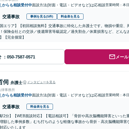
市
からも相談受付中
面談方法(対面・電話・ビデオなど)は応相談
営業時間：本
交通事故
事例を見る(5件)
料金表を見る
国エリア】【初回相談無料】交通事故に特化した弁護士です。物損や重症、死亡
！保険会社との交渉／後遺障害等級認定／過失割合／休業損害など、どんな
】【完全個室】
せ
メール
哲伺
弁護士
インタビューを見る
法律事務所
市
からも相談受付中
面談方法(対面・電話・ビデオなど)は応相談
営業時間：本
交通事故
料金表を見る
駅2分】【WEB面談対応】【電話相談可】「骨折や高次脳機能障害といった
増額した事例多数」むち打ちのような軽微な事故から骨折・高次脳機能障害
対応いたします