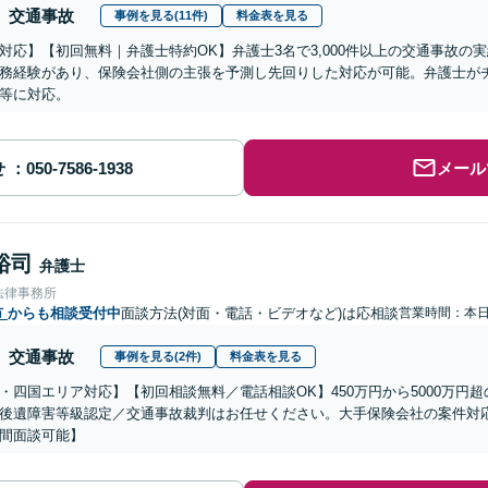
交通事故
事例を見る(11件)
料金表を見る
対応】【初回無料｜弁護士特約OK】弁護士3名で3,000件以上の交通事故の
務経験があり、保険会社側の主張を予測し先回りした対応が可能。弁護士が
等に対応。
せ
メール
裕司
弁護士
法律事務所
市
からも相談受付中
面談方法(対面・電話・ビデオなど)は応相談
営業時間：本
交通事故
事例を見る(2件)
料金表を見る
・四国エリア対応】【初回相談無料／電話相談OK】450万円から5000万円
後遺障害等級認定／交通事故裁判はお任せください。大手保険会社の案件対
間面談可能】