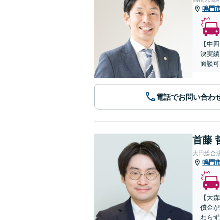
鳴門
【中四
決実績
面談可
電話でお問い合わ
首藤 
大田総合
鳴門
【大森
償金が
わらず