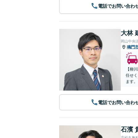
電話でお問い合わ
大林 
岡山中央
鳴門
【柳川
任せく
ます。
電話でお問い合わ
石濱 
高松丸亀