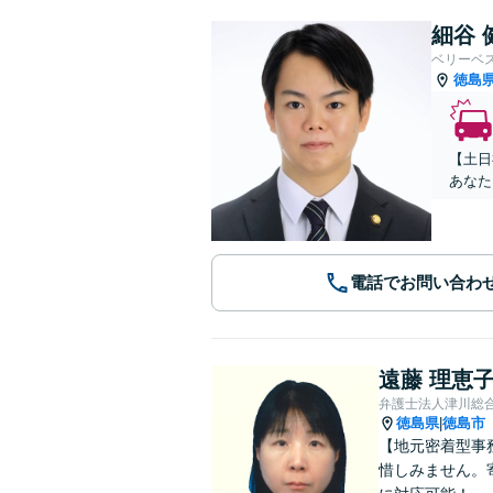
細谷 
ベリーベ
徳島
【土日
あなた
電話でお問い合わ
遠藤 理恵
弁護士法人津川総
徳島県
徳島市
|
【地元密着型事
惜しみません。