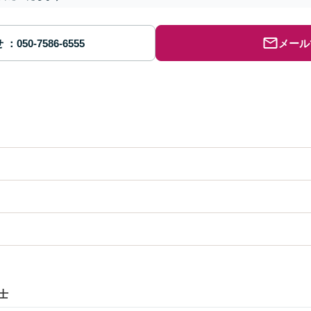
せ
メール
士