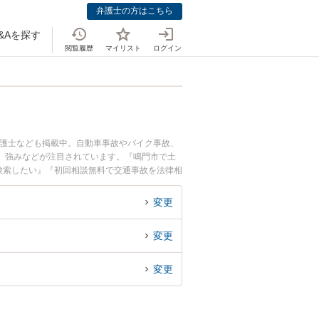
弁護士の方はこちら
&Aを探す
閲覧履歴
マイリスト
ログイン
弁護士なども掲載中。自動車事故やバイク事故、
、強みなどが注目されています。『鳴門市で土
検索したい』『初回相談無料で交通事故を法律相
変更
変更
変更