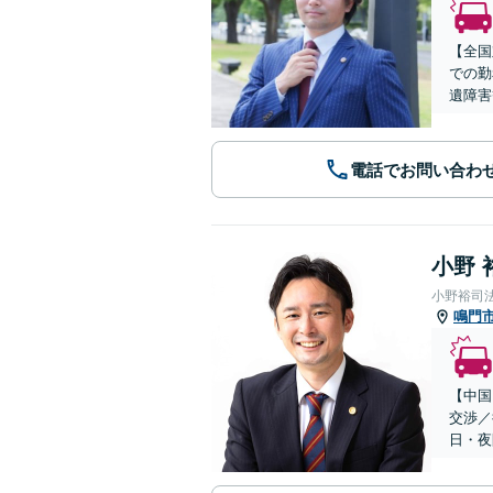
【全国
での勤
遺障害
電話でお問い合わ
小野 
小野裕司
鳴門
【中国
交渉／
日・夜