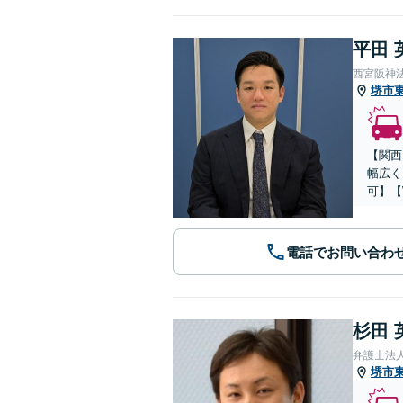
平田 
西宮阪神
堺市
【関西
幅広く
可】【
電話でお問い合わ
杉田 
弁護士法
堺市