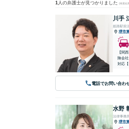
1
人の弁護士が見つかりました
(検索結
川手 
姫路駅前
堺市
【関西
険会社
対応【
電話でお問い合わ
水野 
法律事務
堺市