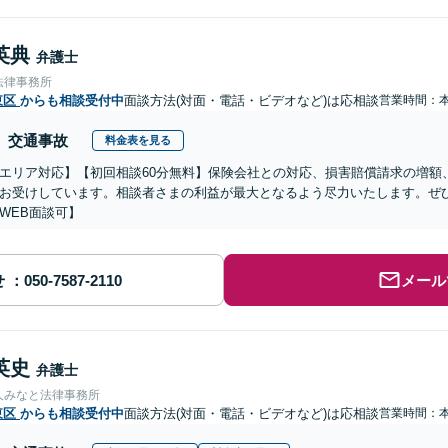
英典
弁護士
法律事務所
東区
からも相談受付中
面談方法(対面・電話・ビデオなど)は応相談
営業時間：
交通事故
料金表を見る
エリア対応】【初回相談60分無料】保険会社との対応、損害賠償請求の増額
お受けしています。相談者さまの利益が最大となるよう尽力いたします。ぜ
WEB面談可】
せ
メール
英史
弁護士
人みなと法律事務所
東区
からも相談受付中
面談方法(対面・電話・ビデオなど)は応相談
営業時間：