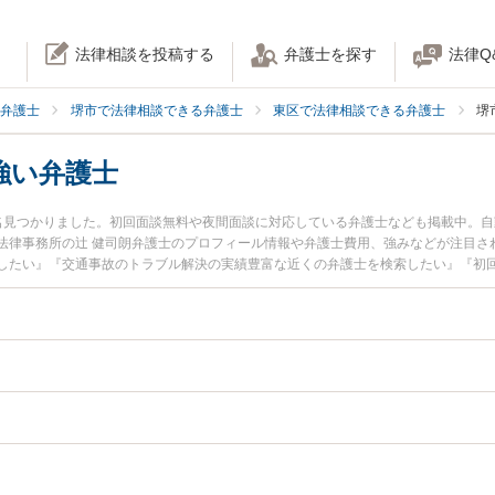
法律相談を投稿する
弁護士を探す
法律Q
弁護士
堺市で法律相談できる弁護士
東区で法律相談できる弁護士
堺
強い弁護士
名見つかりました。初回面談無料や夜間面談に対応している弁護士なども掲載中。
法律事務所の辻 健司朗弁護士のプロフィール情報や弁護士費用、強みなどが注目さ
したい』『交通事故のトラブル解決の実績豊富な近くの弁護士を検索したい』『初
相談者さんにおすすめです。