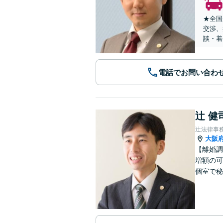
★全国
交渉、
談・着
電話でお問い合わ
辻 健
辻法律事
大阪
【離婚調
増額の可
個室で秘