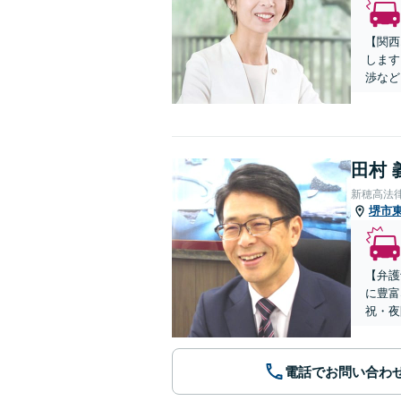
【関西
します
渉など
田村 
新穂高法
堺市
【弁護
に豊富
祝・夜
電話でお問い合わ