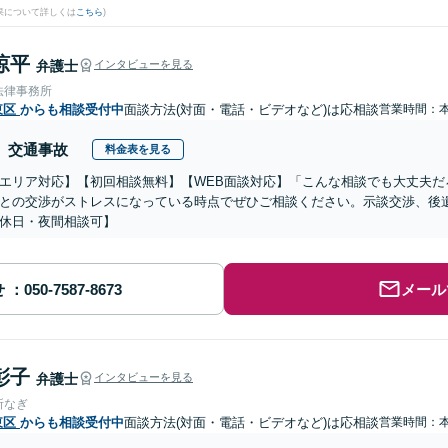
果について詳しくは
こちら
)
涼平
弁護士
インタビューを見る
法律事務所
東区
からも相談受付中
面談方法(対面・電話・ビデオなど)は応相談
営業時間：
交通事故
料金表を見る
エリア対応】【初回相談無料】【WEB面談対応】「こんな相談でも大丈夫だ
との交渉がストレスになっている時点でぜひご相談ください。示談交渉、後
休日・夜間相談可】
せ
メール
彰子
弁護士
インタビューを見る
所なぎ
東区
からも相談受付中
面談方法(対面・電話・ビデオなど)は応相談
営業時間：