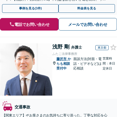
ぐ相談！
事例を見る(3件)
料金表を見る
電話でお問い合わせ
メールでお問い合わせ
浅野 剛
弁護士
東京都
ふたこ法律事務所
営業時
藤沢市
か
面談方法(対面・電
らも相談
話・ビデオなど)は
間：本日
受付中
応相談
定休日
交通事故
【関東エリア】🌱お客さまのお気持ちに寄り添った、丁寧な対応を心