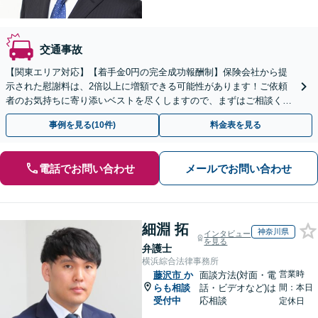
交通事故
【関東エリア対応】【着手金0円の完全成功報酬制】保険会社から提
示された慰謝料は、2倍以上に増額できる可能性があります！ご依頼
者のお気持ちに寄り添いベストを尽くしますので、まずはご相談くだ
さい【初回面談30分無料】【弁護士特約利用で実質0円】
事例を見る(10件)
料金表を見る
電話でお問い合わせ
メールでお問い合わせ
細淵 拓
神奈川県
インタビュー
を見る
弁護士
横浜綜合法律事務所
営業時
藤沢市
か
面談方法(対面・電
らも相談
話・ビデオなど)は
間：本日
受付中
応相談
定休日