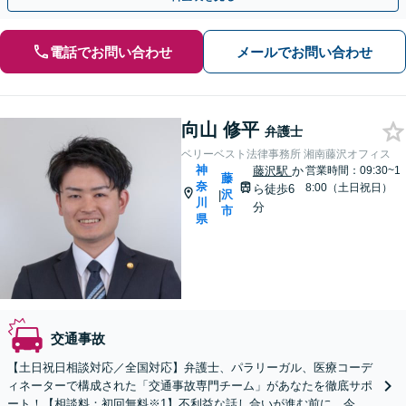
電話でお問い合わせ
メールでお問い合わせ
向山 修平
弁護士
ベリーベスト法律事務所 湘南藤沢オフィス
神
藤沢駅
か
営業時間：09:30~1
藤
奈
8:00（土日祝日）
ら徒歩6
沢
|
川
分
市
県
交通事故
【土日祝日相談対応／全国対応】弁護士、パラリーガル、医療コーデ
ィネーターで構成された「交通事故専門チーム」があなたを徹底サポ
ート！【相談料：初回無料※1】不利益な話し合いが進む前に、今す