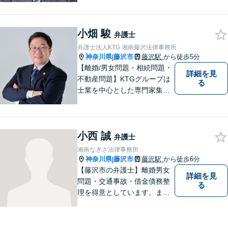
法を一緒に考えます。お気軽
にご相談ください。
小畑 駿
弁護士
弁護士法人KTG 湘南藤沢法律事務所
神奈川県
藤沢市
藤沢駅
から徒歩5分
|
【離婚/男女問題・相続問題・
詳細を見
不動産問題】KTGグループは
る
士業を中心とした専門家集団
です。「困ったことがあればK
TGに相談すれば安心」と思っ
ていただけるような、ワンス
小西 誠
トップサービスを提供してい
弁護士
ます。【WEB相談可】【カー
湘南なぎさ法律事務所
ド払い・分割払い可】
神奈川県
藤沢市
藤沢駅
から徒歩6分
|
【藤沢市の弁護士】離婚男女
詳細を見
問題・交通事故・借金債務整
る
理を得意としています。ま
た、事業所勤務経験があり、
労働者の立場からのアドバイ
スができます。ぜひ一度ご相