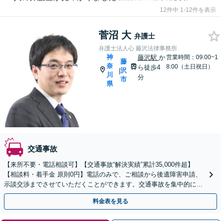
12件中 1-12件を表示
菅沼 大
弁護士
弁護士法人心 藤沢法律事務所
神
藤沢駅
か
営業時間：09:00~1
藤
奈
8:00（土日祝日）
ら徒歩4
沢
|
川
分
市
県
交通事故
【来所不要・電話相談可】【交通事故“解決実績”累計35,000件超】
【相談料・着手金 原則0円】電話のみで、ご相談から後遺障害申請、
示談交渉までさせていただくことができます。交通事故を集中的に取
り扱っている弁護士が全力でサポート！
料金表を見る