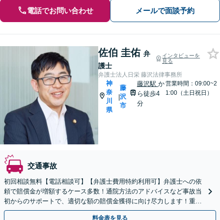
電話でお問い合わせ
メールで面談予約
佐伯 圭佑
弁
インタビューを
見る
護士
弁護士法人日栄 藤沢法律事務所
神
藤沢駅
か
営業時間：09:00~2
藤
奈
1:00（土日祝日）
ら徒歩4
沢
|
川
分
市
県
交通事故
初回相談無料【電話相談可】【弁護士費用特約利用可】弁護士への依
頼で賠償金が増額するケース多数！通院方法のアドバイスなど事故当
初からのサポートで、適切な額の賠償金獲得に向け尽力します！重大
事故・死亡事故の対応実績豊富【休日面談対応】
料金表を見る