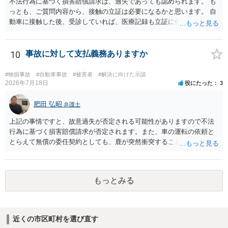
不法行為に基づく損害賠償請求は、過失であっても認められます。 も
っとも、ご質問内容から、接触の立証は必要になるかと思います。 自
動車に接触した後、受診していれば、医療記録も立証に使えるかと思
います。 いずれにせよ、多角的に検討する必要がありますので、弁護
士にご相談ください。
10
事故に対して支払義務ありますか
#物損事故
#自動車事故
#被害者
#解決に向けた示談
2026年7月18日
役にたった
3
肥田 弘昭
弁護士
上記の事情ですと、故意過失が否定される可能性がありますので不法
行為に基づく損害賠償請求が否定されます。また、車の運転の依頼と
とらえて無償の委任契約としても、鹿が突然衝突することは予見がで
きませんので善管注意義務違反は否定され債務不履行に基づく損害賠
償請求も成立しない可能性があります。以上の理由から支払義務は否
定される可能性が高いです。ご参考にしてください。
もっとみる
近くの市区町村を選び直す