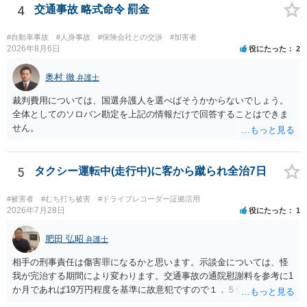
されるのであれば、斡旋、仲裁、民事調停を利用しては如何でしょう
4
交通事故 略式命令 罰金
か。ご参考にしてください。
#自動車事故
#人身事故
#保険会社との交渉
#加害者
2026年8月6日
役にたった
2
奥村 徹
弁護士
裁判費用については、国選弁護人を選べばそうかからないでしょう。
全体としてのソロバン勘定を上記の情報だけで回答することはできま
せん。
5
タクシー運転中(走行中)に客から蹴られ全治7日
#被害者
#むち打ち被害
#ドライブレコーダー証拠活用
2026年7月28日
役にたった
1
肥田 弘昭
弁護士
相手の刑事責任は傷害罪になるかと思います。示談金については、怪
我が完治する期間により変わります。交通事故の通院慰謝料を参考に1
か月であれば19万円程度を基準に故意犯ですので１．５倍か2倍程度す
る金額が相場かと思います。完治の期間が延びればその分慰謝料額も