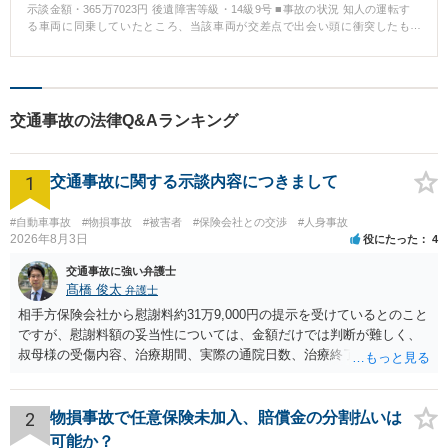
示談金額・365万7023円 後遺障害等級・14級9号 ■事故の状況 知人の運転す
る車両に同乗していたところ、当該車両が交差点で出会い頭に衝突したも
の。 傷病名：頚椎捻挫、胸椎捻挫、腰椎挫傷 ■ご依頼内容 Hさんは、事故か
ら5カ月間通院したところで相手方保険会社からの治療費の支払いを打ち切ら
れ、約60万円の示談金の提示を受けたところで、相談に来られました。 ■ベ
リーベスト法律事務所の対応とその結果 Hさんは、治療費の打ち切り後も通
院を続けており、症状が残存していたことから、後遺障害の申請をしました
交通事故の法律Q&Aランキング
が自賠責保険からは非該当の認定を受けました。 その後、非該当であること
を前提に、示談交渉を行いましたが、相手方保険会社は、Hさんの納得のいく
金額を提示することはなく、交渉は合意に至りませんでした。 ベリーベスト
1
法律事務所では、示談金額を上げるためには、非該当とされた後遺障害の認
交通事故に関する示談内容につきまして
定に対して異議申立をするしかないと判断し、異議申立をすることになりま
した。その際、医師に対しては、診断書に通院状況についての追記を依頼
#自動車事故
#物損事故
#被害者
#保険会社との交渉
#人身事故
し、また、カルテを取り付けるなどしてHさんの治療状況、症状経過の立証活
2026年8月3日
役にたった
4
動を行いました。その結果、異議申立が認められ、頚部痛について14級9号の
認定を受けることができました。 14級9号の認定を受けることができたた
交通事故に強い弁護士
め、賠償額は大幅に上昇し、約365万円で示談が成立する結果となりました。
髙橋 俊太
弁護士
相手方保険会社から慰謝料約31万9,000円の提示を受けているとのこと
ですが、慰謝料額の妥当性については、金額だけでは判断が難しく、
叔母様の受傷内容、治療期間、実際の通院日数、治療終了の経緯、後
遺症の有無、相手方保険会社から提示されている示談内容の内訳等を
確認する必要があります。保険会社から提示される慰謝料額について
は、弁護士が介入することにより増額を検討できる場合がありますの
2
物損事故で任意保険未加入、賠償金の分割払いは
で、以下の資料・情報を準備した上で、弁護士に個別に相談すること
可能か？