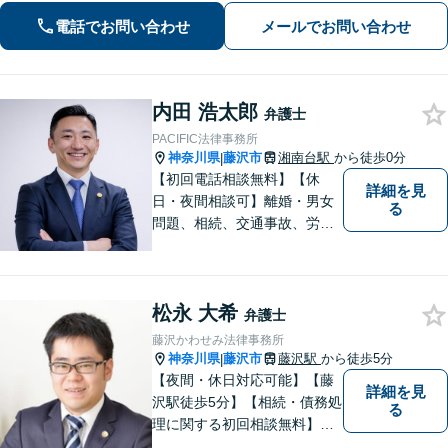
言、 労働・雇用、 企業法務など幅広く
電話でお問い合わせ
メールでお問い合わせ
対応できます。お気軽にご相談くださ
い。
内田 浩太郎
弁護士
PACIFIC法律事務所
神奈川県
藤沢市
湘南台駅
から徒歩0分
|
【初回電話相談無料】【休
詳細を見
日・夜間相談可】離婚・男女
る
問題、相続、交通事故、労働
問題、不動産、刑事事件、企
業法務など幅広い分野のご相
談に対応しております。ご相
松永 大希
談者様の想いや立場を丁寧に
弁護士
くみ取り、最善の解決を目指
藤沢かわせみ法律事務所
して参ります。【湘南台駅0
神奈川県
藤沢市
藤沢駅
から徒歩5分
|
分】
【夜間・休日対応可能】【藤
詳細を見
沢駅徒歩5分】【相続・債務処
る
理に関する初回相談無料】お
客様一人一人に最適な解決方