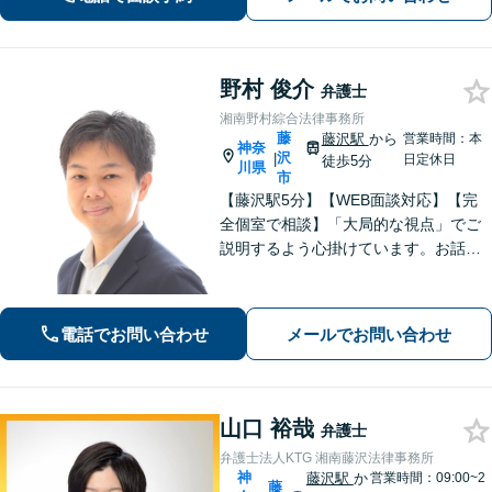
ずはお気軽にご相談ください【カード
払い・分割払い可】
野村 俊介
弁護士
湘南野村綜合法律事務所
藤
藤沢駅
から
営業時間：本
神奈
沢
|
日定休日
徒歩5分
川県
市
【藤沢駅5分】【WEB面談対応】【完
全個室で相談】「大局的な視点」でご
説明するよう心掛けています。お話を
うかがった上で、当該案件に即した事
件の進め方をご提案いたします。「一
般社団法人の代表者を経験した弁護
電話でお問い合わせ
メールでお問い合わせ
士」「AIを活用した効率的な契約書レ
ビュー」
山口 裕哉
弁護士
弁護士法人KTG 湘南藤沢法律事務所
神
藤沢駅
か
営業時間：09:00~2
藤