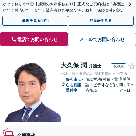
がけております◎【感謝のお声多数あり】正式なご契約後は「弁護士
が全て対応いたします」被害者側の示談交渉／裁判／保険会社の対応
／むち打ち／物損事故のご相談はお任せください。
事例を見る(6件)
料金表を見る
電話でお問い合わせ
メールでお問い合わせ
大久保 潤
弁護士
茨城県
弁護士法人長瀬総合法律事務所 守谷支所
営業時
藤沢市
か
面談方法(対面・電
らも相談
話・ビデオなど)は
間：本日
受付中
応相談
定休日
交通事故