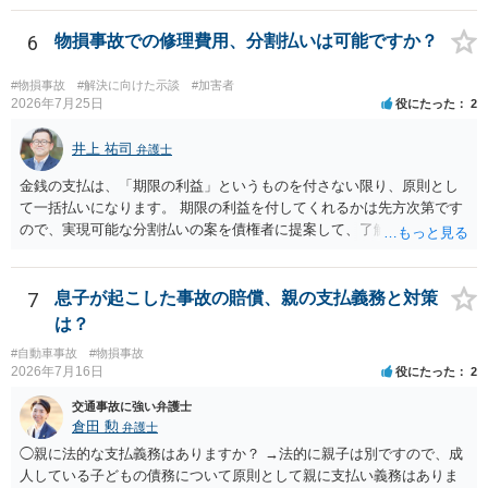
上がるかと思います。ご参考にしてください。
6
物損事故での修理費用、分割払いは可能ですか？
#物損事故
#解決に向けた示談
#加害者
2026年7月25日
役にたった
2
井上 祐司
弁護士
金銭の支払は、「期限の利益」というものを付さない限り、原則とし
て一括払いになります。 期限の利益を付してくれるかは先方次第です
ので、実現可能な分割払いの案を債権者に提案して、了解してもらえ
れば分割払いは可能です。
7
息子が起こした事故の賠償、親の支払義務と対策
は？
#自動車事故
#物損事故
2026年7月16日
役にたった
2
交通事故に強い弁護士
倉田 勲
弁護士
◯親に法的な支払義務はありますか？ →法的に親子は別ですので、成
人している子どもの債務について原則として親に支払い義務はありま