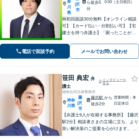
奈
0:00（土日祝日）
ら徒歩5
沢
|
川
分
市
県
🆓初回面談30分無料【オンライン相談
可】【カード払い・分割払い可】【宅
建士を持つ弁護士】「困ったことがあ
ればKTGに相談すれば安心」と思って
いただけるような、ワンストップサー
電話で面談予約
メールでお問い合わせ
ビスを提供しています。お気軽にご相
談ください。
笹田 典宏
弁
インタビューを
見る
護士
湘南合同法律事務所
藤
藤沢駅
から
営業時間：本
神奈
沢
|
日定休日
徒歩2分
川県
市
【弁護士9人が在籍する事務所】【藤沢
駅2分】相談者さまの立場に立ち、より
良い解決策のご提案を心がけます。 刑
事事件、離婚・男女問題 、相続・遺