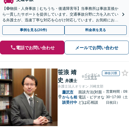
【🔴物損・人身事故｜むちうち・後遺障害等】当事務所は事故直後か
ら一貫したサポートを提供しています。交通事故分野に力を入れてい
る弁護士が、迅速丁寧な対応を心がけ対応しています。お気軽にお問
い合わせください。◤完全予約制・初回法律相談無料◢
事例を見る(20件)
料金表を見る
電話でお問い合わせ
メールでお問い合わせ
笹浪 靖
神奈川県
インタビュ
ーを見る
史
弁護士
弁護士法人オリオン 川崎支部
営業時間：09:
藤沢市
面談方法(対面・
からも相
電話・ビデオな
30~17:00（土
談受付中
ど)は応相談
日祝日）