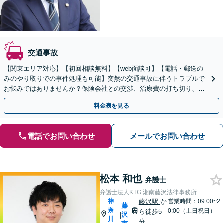
交通事故
【関東エリア対応】【初回相談無料】【web面談可】【電話・郵送の
みのやり取りでの事件処理も可能】突然の交通事故に伴うトラブルで
お悩みではありませんか？保険会社との交渉、治療費の打ち切り、後
遺障害等級認定など、幅広くサポートいたします。
料金表を見る
電話でお問い合わせ
メールでお問い合わせ
松本 和也
弁護士
弁護士法人KTG 湘南藤沢法律事務所
神
藤沢駅
か
営業時間：09:00~2
藤
奈
0:00（土日祝日）
ら徒歩5
沢
|
川
分