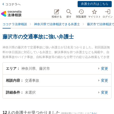
弁護士の方はこちら
ココナラへ
投稿する
探す
閲覧履歴
マイリスト
ログイン
ココナラ法律相談
神奈川県で法律相談できる弁護士
藤沢市で法律相談
藤沢市の交通事故に強い弁護士
神奈川県の藤沢市で交通事故に強い弁護士が12名見つかりました。初回面談無
料や休日面談に対応している弁護士、解決事例を持つ弁護士なども掲載中。自
動車事故やバイク事故、自転車事故等の細かな分野での絞り込み検索もでき便
利です。特に弁護士法人心 藤沢法律事務所の菅沼 大弁護士や弁護士法人日栄
藤沢法律事務所の佐伯 圭佑弁護士、ベリーベスト法律事務所 湘南藤沢オフィス
エリア
神奈川県、藤沢市
変更
の向山 修平弁護士のプロフィール情報や弁護士費用、強みなどが注目されてい
ます。『藤沢市で土日や夜間に発生した交通事故のトラブルを今すぐに弁護士
相談内容
交通事故
変更
に相談したい』『交通事故のトラブル解決の実績豊富な近くの弁護士を検索し
たい』『初回相談無料で交通事故を法律相談できる藤沢市内の弁護士に相談予
約したい』などでお困りの相談者さんにおすすめです。
詳細条件
未選択
変更
12
人の弁護士が見つかりました
(検索結果について詳しくは
こちら
)