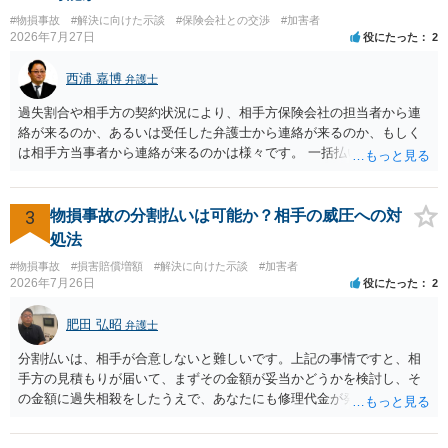
をお勧めいたします。 ・相手方保険会社から届いている示談金額の提
#物損事故
#解決に向けた示談
#保険会社との交渉
#加害者
示書類 ・叔母様の診断名、けがの内容 ・治療開始日及び治療終了日
2026年7月27日
役にたった
2
・入院の有無、通院回数 ・現在も症状が残っているか ・叔母様ご本人
やご家族等が加入している保険に、今回の事故で利用できる弁護士費
西浦 嘉博
弁護士
用特約が付帯しているか なお、被害者は叔母様ご本人となりますの
で、弁護士が受任する場合には、叔母様ご本人の依頼意思等を確認す
過失割合や相手方の契約状況により、相手方保険会社の担当者から連
る必要があります。日本語での十分な意思疎通が難しいとのことです
絡が来るのか、あるいは受任した弁護士から連絡が来るのか、もしく
ので、そのあたりのご事情も踏まえて、依頼意思の確認方法等を検討
は相手方当事者から連絡が来るのかは様々です。 一括払いや分割払い
する必要があると思われます。
は、和解交渉の際の条件となります。 相手方が相談者さんの損害賠償
金の支払いにつき、分割払いに合意すれば、和解は可能です。 他方で
合意しなければ和解できないことになります。 今後の見通しを知る為
3
物損事故の分割払いは可能か？相手の威圧への対
に、交渉の方向性につき、最寄りの法律事務所で相談だけでもされる
処法
ことも検討ください。
#物損事故
#損害賠償増額
#解決に向けた示談
#加害者
2026年7月26日
役にたった
2
肥田 弘昭
弁護士
分割払いは、相手が合意しないと難しいです。上記の事情ですと、相
手方の見積もりが届いて、まずその金額が妥当かどうかを検討し、そ
の金額に過失相殺をしたうえで、あなたにも修理代金が発生している
のであれば、過失相殺後の相互の金額について相殺して、その残額を
分割払いにしたいとの示談案を提案するのが良いかと思います。威圧