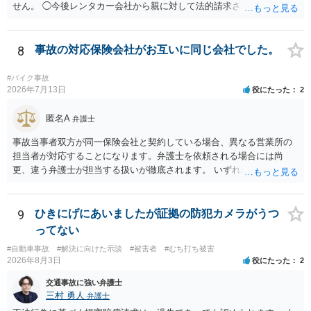
せん。 ◯今後レンタカー会社から親に対して法的請求される可能性は
ありますか？ →原則として支払い義務がない以上請求される可能性は
低いでしょう。 ◯親である私は今後どう対応すべきでしょうか？ →債
権者に対してご自身は支払いを拒み、請求するのであれば本人に対し
8
事故の対応保険会社がお互いに同じ会社でした。
て請求するよう言う程度かと思います。
#バイク事故
2026年7月13日
役にたった
2
匿名A
弁護士
事故当事者双方が同一保険会社と契約している場合、異なる営業所の
担当者が対応することになります。弁護士を依頼される場合には尚
更、違う弁護士が担当する扱いが徹底されます。 いずれにしても、交
渉それ自体は別異の保険会社が動く場合と変わらず進んでいきます。
9
ひきにげにあいましたが証拠の防犯カメラがうつ
ってない
#自動車事故
#解決に向けた示談
#被害者
#むち打ち被害
2026年8月3日
役にたった
2
交通事故に強い弁護士
三村 勇人
弁護士