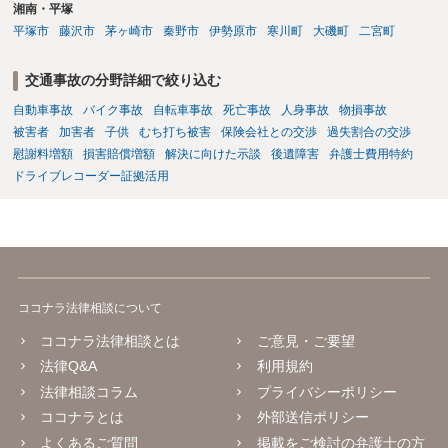
湘南・平塚
平塚市
藤沢市
茅ヶ崎市
秦野市
伊勢原市
寒川町
大磯町
二宮町
交通事故の分野詳細で絞り込む
自動車事故
バイク事故
自転車事故
死亡事故
人身事故
物損事故
被害者
加害者
子供
むち打ち被害
保険会社との交渉
過失割合の交渉
慰謝料増額
損害賠償増額
解決に向けた示談
後遺障害
弁護士費用特約
ドライブレコーダー証拠活用
ココナラ法律相談について
ココナラ法律相談とは
ご意見・ご要望
法律Q&A
利用規約
法律相談コラム
プライバシーポリシー
ココナラとは
外部送信ポリシー
よくあるご質問
掲載をご検討の弁護士の方