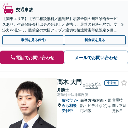
交通事故
【関東エリア】【初回相談無料／無制限】示談金額の無料診断サービ
スあり。生命保険会社出身の弁護士と連携し、最善の解決へ尽力。交
渉力を活かし、賠償金の大幅アップ／適切な後遺障害等級認定を目指
します【弁護士費用特約】【Zoom面談可能】
事例を見る(5件)
料金表を見る
電話でお問い合わせ
メールでお問い合わせ
高木 大門
東京都
インタビュ
ーを見る
弁護士
葛飾総合法律事務所
営業時
藤沢市
か
面談方法(対面・電
らも相談
話・ビデオなど)は
間：本日
受付中
応相談
定休日