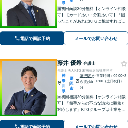
市
県
🆓初回面談30分無料【オンライン相談
可】【カード払い・分割払い可】「困
ったことがあればKTGに相談すれば安
心」と思っていただけるような、ワン
ストップサービスを提供しています。
電話で面談予約
メールでお問い合わせ
お気軽にご相談ください。
藤井 優希
弁護士
弁護士法人KTG 湘南藤沢法律事務所
神
藤沢駅
か
営業時間：09:00~2
藤
奈
0:00（土日祝日）
ら徒歩5
沢
|
川
分
市
県
🆓初回相談30分無料【オンライン相談
可】「相手からの不当な請求に毅然と
対応します」KTGグループは士業を中
心とした専門家集団です。ワンストッ
プ対応で迅速な解決を目指します。ま
電話で面談予約
メールでお問い合わせ