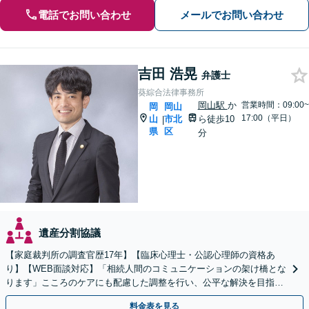
電話でお問い合わせ
メールでお問い合わせ
吉田 浩晃
弁護士
葵綜合法律事務所
岡山駅
か
営業時間：09:00~
岡
岡山
17:00（平日）
山
市北
ら徒歩10
|
県
区
分
遺産分割協議
【家庭裁判所の調査官歴17年】【臨床心理士・公認心理師の資格あ
り】【WEB面談対応】「相続人間のコミュニケーションの架け橋とな
ります」こころのケアにも配慮した調整を行い、公平な解決を目指し
ます「成年後見・未成年後見のご相談にも対応」
料金表を見る