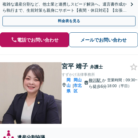
複雑な遺産分割など、他士業と連携しスピード解決へ。遺言書作成か
ら執行まで、生前対策も親身にサポート【夜間・休日対応】【出張サ
ポート】【岡山駅10分】
料金表を見る
電話でお問い合わせ
メールでお問い合わせ
宮平 靖子
弁護士
すずかけ法律事務所
岡
岡山
柳川駅
か
営業時間：09:30~
山
市北
|
18:00（平日）
ら徒歩6分
県
区
遺産分割協議