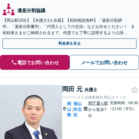
遺産分割協議
【岡山駅10分】【弁護士3人在籍】【初回相談無料】「遺産分割調
停」「遺産分割審判」「代理人としての交渉」などお任せください！
依頼者さまがご納得されるまで、何度でも丁寧に説明するよう心掛け
ています【土日祝／夜間対応可】【当日／電話相談可】
料金表を見る
電話でお問い合わせ
メールでお問い合わせ
岡田 元
弁護士
ベリーベスト法律事務所 岡山オフィス
県庁通り駅
営業時間：09:30
岡
岡山
~21:00（平日）
山
市北
から徒歩7
|
県
区
分