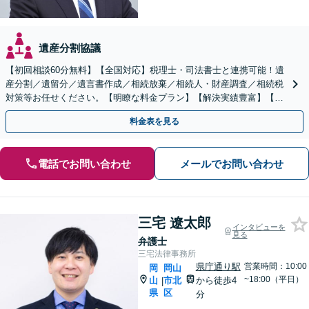
遺産分割協議
【初回相談60分無料】【全国対応】税理士・司法書士と連携可能！遺
産分割／遺留分／遺言書作成／相続放棄／相続人・財産調査／相続税
対策等お任せください。【明瞭な料金プラン】【解決実績豊富】【電
話相談可】
料金表を見る
電話でお問い合わせ
メールでお問い合わせ
三宅 遼太郎
インタビューを
見る
弁護士
三宅法律事務所
県庁通り駅
営業時間：10:00
岡
岡山
~18:00（平日）
山
市北
から徒歩4
|
県
区
分