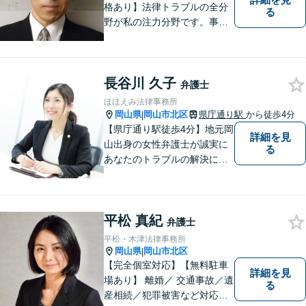
格あり】法律トラブルの全分
る
野が私の注力分野です。事務
所の理念は、ご相談の後には
心の中に花が咲いたようにな
っていただけること。【法テ
長谷川 久子
ラス対応】【後払い対応】
弁護士
【日弁連国際人権問題委員会
ほほえみ法律事務所
所属】お困りの方は、お気軽
岡山県
岡山市北区
県庁通り駅
から徒歩4分
|
にご相談下さい。
【県庁通り駅徒歩4分】地元岡
詳細を見
山出身の女性弁護士が誠実に
る
あなたのトラブルの解決に向
けて対応します。子どもが関
わる問題・事故のご相談も積
極的に対応しています。
平松 真紀
弁護士
平松・木津法律事務所
岡山県
岡山市北区
|
【完全個室対応】【無料駐車
詳細を見
場あり】 離婚／ 交通事故／遺
る
産相続／犯罪被害など対応可