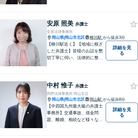
能。お話を、じっくりと伺い
ます。お気軽にご相談くださ
い。
安原 照美
弁護士
安原法律事務所
岡山県
岡山市北区
柳川駅
から徒歩3分
|
【柳川駅近く】【地域に根ざ
詳細を見
した弁護士】皆様のお話を懇
る
切丁寧に伺い、法律的に整理
して、わかりやすい言葉でご
説明いたします。【24時間予
約受付可】皆様方のお悩みが
中村 惟子
少しでも解決されますよう，
弁護士
誠心誠意努力いたす所存で
岡野法律事務所 岡山支店
す。皆様方のご来所をお待ち
岡山県
岡山市北区
岡山駅
から徒歩8分
|
しております。
【中四国九州最大級の弁護士
詳細を見
事務所】交通事故、借金問
る
題、離婚、相続など様々な問
題について、「何度でも無
料」の相談を行っています！