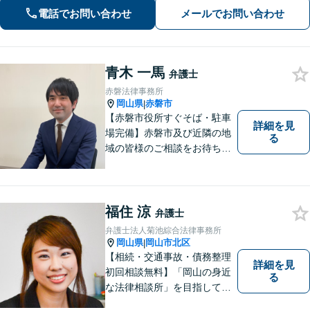
通。その他労働事件もカバー【行政事
電話でお問い合わせ
メールでお問い合わせ
件】学校トラブル・いじめ問題に注力
【企業法務】予防法務・紛争対応お任
せください。
青木 一馬
弁護士
赤磐法律事務所
岡山県
赤磐市
|
【赤磐市役所すぐそば・駐車
詳細を見
場完備】赤磐市及び近隣の地
る
域の皆様のご相談をお待ちし
ております。
福住 涼
弁護士
弁護士法人菊池綜合法律事務所
岡山県
岡山市北区
|
【相続・交通事故・債務整理
詳細を見
初回相談無料】「岡山の身近
る
な法律相談所」を目指してい
ます。お悩みやご不安を抱え