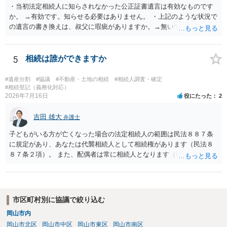
・当初法定相続人に知らされなかった公正証書遺言は有効なものです
か。 →有効です。知らせる必要はありません。 ・上記のような状況で
の遺言の書き換えは、叔父に瑕疵がありますか。→無いです。 ・分割
する場合の比率は、現状で、客観的に見てどの程度が妥当と考えられ
ますか。 →本人が自由に決められますので、どこが妥当とは言えない
です。客観的な基準もありません。 ・できれば穏やかに、分割を拒否
5
相続は誰ができますか
することはできますか。 →分割を拒否するということは、遺産はいら
ないということでしょうか。遺言で、受取を指定されててもいらない
#遺産分割
#協議
#不動産・土地の相続
#相続人調査・確定
と拒否することはできます。理由を説明する必要はありません。
#相続登記（義務化対応）
2026年7月16日
役にたった
2
吉田 雄大
弁護士
子どもがいる方が亡くなった場合の法定相続人の範囲は民法８８７条
に規定があり、あなたは代襲相続人として相続権があります（民法８
８７条２項）。 また、配偶者は常に相続人となります（民法８９０
条）。 「祖父の子供３人」の方の配偶者がご健在であれば、その方に
も相続権があります。つまり、孫５人に加えて「おじ又はおば」にも
相続権がある可能性があります。
市区町村別に協議で絞り込む
岡山市内
岡山市北区
岡山市中区
岡山市東区
岡山市南区