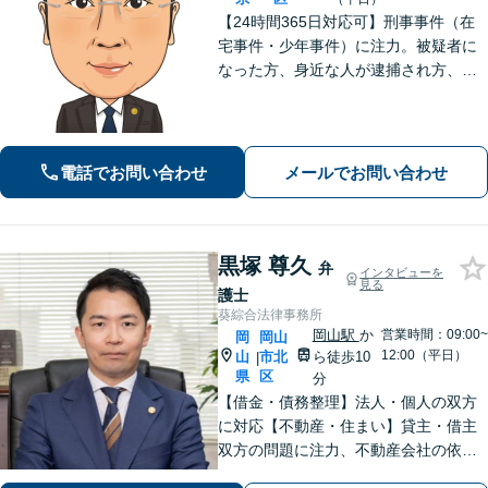
【24時間365日対応可】刑事事件（在
宅事件・少年事件）に注力。被疑者に
なった方、身近な人が逮捕され方、す
ぐにご相談ください。刑事事件はスピ
ード勝負、初回の接見は即時駆けつけ
ます。事件解決後のアフターケアもい
たします。
電話でお問い合わせ
メールでお問い合わせ
黒塚 尊久
弁
インタビューを
見る
護士
葵綜合法律事務所
岡山駅
か
営業時間：09:00~
岡
岡山
12:00（平日）
山
市北
ら徒歩10
|
県
区
分
【借金・債務整理】法人・個人の双方
に対応【不動産・住まい】貸主・借主
双方の問題に注力、不動産会社の依頼
実績あり【労働・雇用】労災事件に精