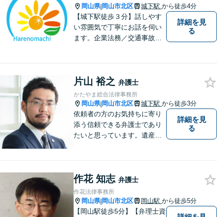
い。【土曜日も受付可能】
岡山県
岡山市北区
城下駅
から徒歩4分
|
【専用駐車場あり】
【城下駅徒歩３分】話しやす
詳細を見
い雰囲気で丁寧にお話を伺い
る
ます。企業法務／交通事故／
離婚／相続など幅広い案件を
取り扱っております。
片山 裕之
弁護士
かたやま総合法律事務所
岡山県
岡山市北区
城下駅
から徒歩3分
|
依頼者の方のお気持ちに寄り
詳細を見
添う信頼できる弁護士であり
る
たいと思っています。遺産分
割、交通事故、刑事事件、離
婚、不貞慰謝料、木企業法務
等に対応しています。お気軽
作花 知志
にご相談ください。
弁護士
作花法律事務所
岡山県
岡山市北区
岡山駅
から徒歩5分
|
【岡山駅徒歩5分】【弁理士資
詳細を見