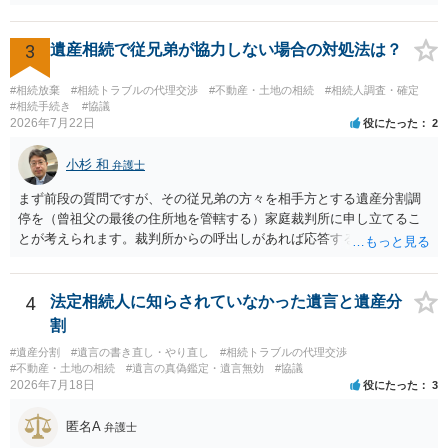
性があり、民事的には無効だと思います。 保険会社で解約の際に提出
された書類のコピーを取得して、弁護士に面談で詳しい事情を話して
相談 されたら良いと思います。
3
遺産相続で従兄弟が協力しない場合の対処法は？
#相続放棄
#相続トラブルの代理交渉
#不動産・土地の相続
#相続人調査・確定
#相続手続き
#協議
2026年7月22日
役にたった
2
小杉 和
弁護士
まず前段の質問ですが、その従兄弟の方々を相手方とする遺産分割調
停を（曾祖父の最後の住所地を管轄する）家庭裁判所に申し立てるこ
とが考えられます。裁判所からの呼出しがあれば応答する可能性がま
だあるのではないでしょうか。 後段の質問については、相続放棄は可
能と思われます。時間が思った以上にないので必要書類をてきぱきと
揃える必要があります。その点是非御注意ください。
4
法定相続人に知らされていなかった遺言と遺産分
割
#遺産分割
#遺言の書き直し・やり直し
#相続トラブルの代理交渉
#不動産・土地の相続
#遺言の真偽鑑定・遺言無効
#協議
2026年7月18日
役にたった
3
匿名A
弁護士