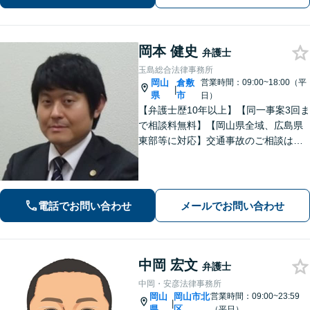
岡本 健史
弁護士
玉島総合法律事務所
岡山
倉敷
営業時間：09:00~18:00（平
|
県
市
日）
【弁護士歴10年以上】【同一事案3回ま
で相談料無料】【岡山県全域、広島県
東部等に対応】交通事故のご相談はお
任せください！「1円でも多く」賠償金
の獲得を目指します！保険会社の対
応、後遺障害の認定に疑問や不安があ
る方、ご相談ください。
電話でお問い合わせ
メールでお問い合わせ
中岡 宏文
弁護士
中岡・安彦法律事務所
岡山
岡山市北
営業時間：09:00~23:59
|
県
区
（平日）