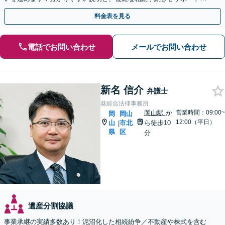
たします。まずはご相談ください。【夜間・休日相談可】
料金表を見る
電話でお問い合わせ
メールでお問い合わせ
新名 信介
弁護士
葵綜合法律事務所
岡山駅
か
営業時間：09:00~
岡
岡山
12:00（平日）
山
市北
ら徒歩10
|
県
区
分
遺産分割協議
事業承継の実績多数あり！泥沼化した相続紛争／不動産や株式を含む