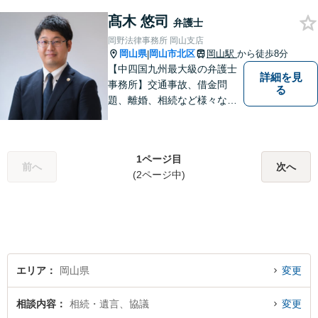
まずはお気軽にご相談くださ
髙木 悠司
い！
弁護士
岡野法律事務所 岡山支店
岡山県
岡山市北区
岡山駅
から徒歩8分
|
【中四国九州最大級の弁護士
詳細を見
事務所】交通事故、借金問
る
題、離婚、相続など様々な問
題について、「何度でも無
料」の相談を行っています！
まずはお気軽にご相談くださ
1ページ目
い！
前へ
次へ
(2ページ中)
エリア
岡山県
変更
相談内容
相続・遺言、協議
変更