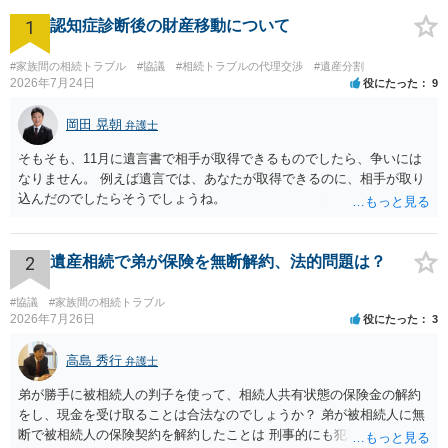
1
認知症診断後の財産移動について
#家族間の相続トラブル
#協議
#相続トラブルの代理交渉
#遺産分割
2026年7月24日
役にたった
9
岡田 晃朝
弁護士
そもそも、11月に遺言書で相手が取得できるものでしたら、争いには
なりません。 例えば遺言では、あなたが取得できるのに、相手が取り
込んだのでしたらそうでしょうね。
2
遺産相続で弟が保険を無断解約、法的問題は？
#協議
#家族間の相続トラブル
2026年7月26日
役にたった
3
高島 秀行
弁護士
弟が勝手に被相続人の判子を使って、相続人共有状態の保険金の解約
をし、現金を受け取ることは合法なのでしょうか？ 弟が被相続人に無
断で被相続人の保険契約を解約したことは 刑事的にも犯罪となる可能