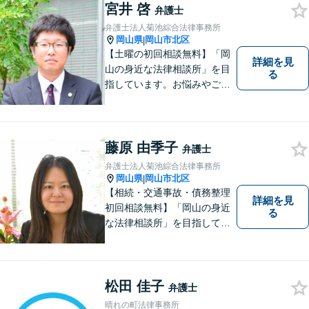
宮井 啓
い！
弁護士
弁護士法人菊池綜合法律事務所
岡山県
岡山市北区
|
【土曜の初回相談無料】「岡
詳細を見
山の身近な法律相談所」を目
る
指しています。お悩みやご不
安を抱えた方のお力になれる
よう、全力でサポートしてい
きます。どんなささいなこと
でも構いません。お気軽にご
藤原 由季子
弁護士
相談ください。【土曜日も受
弁護士法人菊池綜合法律事務所
付可能】【専用駐車場あり】
岡山県
岡山市北区
|
【相続・交通事故・債務整理
詳細を見
初回相談無料】「岡山の身近
る
な法律相談所」を目指してい
ます。お悩みやご不安を抱え
た方のお力になれるよう全力
でサポートしていきます。ど
んなささいなことでも構いま
松田 佳子
弁護士
せん。お気軽にご相談くださ
晴れの町法律事務所