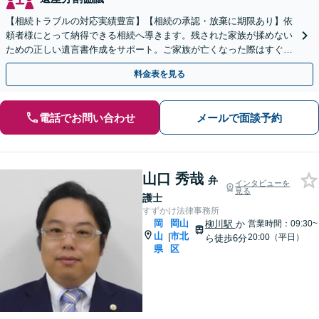
【相続トラブルの対応実績豊富】【相続の承認・放棄に期限あり】依
頼者様にとって納得できる相続へ導きます。残された家族が揉めない
ための正しい遺言書作成をサポート。ご家族が亡くなった際はすぐに
弁護士に相談を！【安心の費用設計】【岡山駅徒歩10分】
料金表を見る
電話でお問い合わせ
メールで面談予約
山口 秀哉
弁
インタビューを
見る
護士
すずかけ法律事務所
岡
岡山
柳川駅
か
営業時間：09:30~
山
市北
|
20:00（平日）
ら徒歩6分
県
区