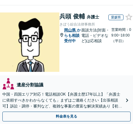
兵頭 俊輔
弁護士
愛媛県
きぼう綜合法律事務所
営業時間：0
岡山県
か
面談方法(対面・
らも相談
電話・ビデオな
9:00~18:00
受付中
ど)は応相談
（平日）
遺産分割協議
中国・四国エリア対応！電話相談OK【弁護士歴17年以上】「弁護士
に依頼すべきかわからなくても」まずはご連絡ください【出張相談
可】訴訟・調停・審判など、複雑な事案の豊富な解決実績あり【初回
相談無料】初回面談のみで解決できるケースもあります
料金表を見る