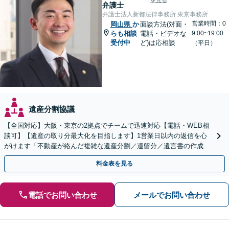
を見る
弁護士
弁護士法人新都法律事務所 東京事務所
営業時間：0
岡山県
か
面談方法(対面・
らも相談
電話・ビデオな
9:00~19:00
受付中
ど)は応相談
（平日）
遺産分割協議
【全国対応】大阪・東京の2拠点でチームで迅速対応【電話・WEB相
談可】【遺産の取り分最大化を目指します】1営業日以内の返信を心
がけます「不動産が絡んだ複雑な遺産分割／遺留分／遺言書の作成・
執行／事業承継など、お任せください」【休日相談あり】
料金表を見る
電話でお問い合わせ
メールでお問い合わせ