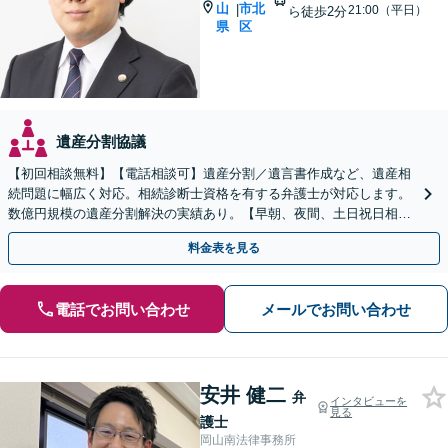
山
市北
|
21:00（平日）
ら徒歩2分
県
区
遺産分割協議
【初回相談無料】【電話相談可】遺産分割／遺言書作成など、遺産相
続問題に幅広く対応。相続診断士資格を有する弁護士が対応します。
数億円規模の遺産分割解決の実績あり。【早朝、夜間、土日祝日相談
対応】【カード払い可】
料金表を見る
電話でお問い合わせ
メールでお問い合わせ
安井 健二
弁
インタビューを
見る
護士
岡山南法律事務所