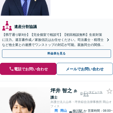
遺産分割協議
【県庁通り駅4分】【完全個室で相談可】【初回相談無料】生前対策
に注力。遺言書作成／家族信託はお任せください。司法書士・税理士
など他士業との連携でワンストップの対応が可能。親族同士の関係を
守るためにも、お早めにご相談を。【夜間・休日相談可能】
料金表を見る
電話でお問い合わせ
メールでお問い合わせ
坪井 智之
弁
インタビューを
見る
護士
弁護士法人山本・坪井綜合法律事務所 岡山オ
フィス
岡
岡山
柳川駅
か
営業時間：08:00~