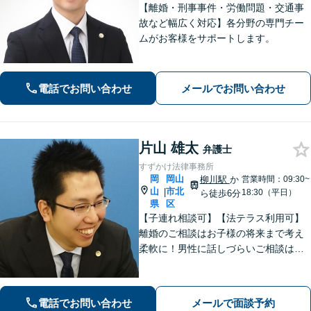
【離婚・刑事事件・労働問題・交通事
故など幅広く対応】各分野の専門チー
ムがお客様をサポートします。
電話でお問い合わせ
メールでお問い合わせ
片山 雄太
弁護士
すずかけ法律事務所
岡
岡山
柳川駅
か
営業時間：09:30~
山
市北
|
18:30（平日）
ら徒歩6分
県
区
【子連れ相談可】【法テラス利用可】
離婚のご相談はお子様の将来まで考え
柔軟に！男性に話しづらいご相談は女
性弁護士がうかがいます／不動産トラ
ブルは司法書士・土地家屋調査士など
と連携してきめ細やかに対応【注力分
電話でお問い合わせ
メールで面談予約
野初回相談無料】【WEB面談可】