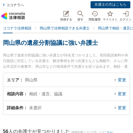
弁護士の方はこちら
ココナラへ
投稿する
探す
閲覧履歴
マイリスト
ログイン
ココナラ法律相談
岡山県で法律相談できる弁護士
岡山県で相続・遺言
岡山県の遺産分割協議に強い弁護士
岡山県で遺産分割協議に強い弁護士が56名見つかりました。初回面談無料や休
日面談に対応している弁護士、解決事例を持つ弁護士なども掲載中。さらに岡
山市北区や倉敷市、津山市などの地域条件で弁護士を絞り込めます。相続・遺
言に関係する家族間の相続トラブルや認知症の相続、遺産分割等の細かな分野
での絞り込み検索もでき便利です。特に小野裕司法律事務所の小野 裕司弁護士
エリア
岡山県
変更
や葵綜合法律事務所の吉田 浩晃弁護士、葵綜合法律事務所の小池 知久弁護士の
プロフィール情報や弁護士費用、強みなどが注目されています。『岡山県で土
相談内容
相続・遺言、協議
変更
日や夜間に発生した遺産分割協議のトラブルを今すぐに弁護士に相談したい』
『遺産分割協議のトラブル解決の実績豊富な近くの弁護士を検索したい』『初
回相談無料で遺産分割協議を法律相談できる岡山県内の弁護士に相談予約した
詳細条件
未選択
変更
い』などでお困りの相談者さんにおすすめです。
56
人の弁護士が見つかりました
(検索結果について詳しくは
こちら
)