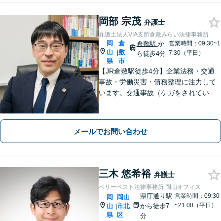
岡部 宗茂
弁護士
弁護士法人VIA支所倉敷みらい法律事務所
岡
倉
倉敷駅
か
営業時間：09:30~1
山
敷
|
7:30（平日）
ら徒歩4分
県
市
【JR倉敷駅徒歩4分】企業法務・交通
事故・労働災害・債務整理に注力して
います。交通事故（ケガをされている
被害者の方）、債務整理（過払い金請
求を含む）、労働災害、他士業からの
ご紹介がある場合の事業者相談は初回
メールでお問い合わせ
無料です。
三木 悠希裕
弁護士
ベリーベスト法律事務所 岡山オフィス
県庁通り駅
営業時間：09:30
岡
岡山
~21:00（平日）
山
市北
から徒歩7
|
県
区
分