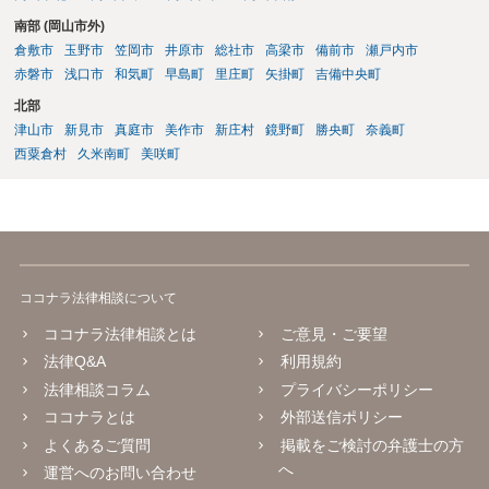
南部 (岡山市外)
倉敷市
玉野市
笠岡市
井原市
総社市
高梁市
備前市
瀬戸内市
赤磐市
浅口市
和気町
早島町
里庄町
矢掛町
吉備中央町
北部
津山市
新見市
真庭市
美作市
新庄村
鏡野町
勝央町
奈義町
西粟倉村
久米南町
美咲町
ココナラ法律相談について
ココナラ法律相談とは
ご意見・ご要望
法律Q&A
利用規約
法律相談コラム
プライバシーポリシー
ココナラとは
外部送信ポリシー
よくあるご質問
掲載をご検討の弁護士の方
へ
運営へのお問い合わせ