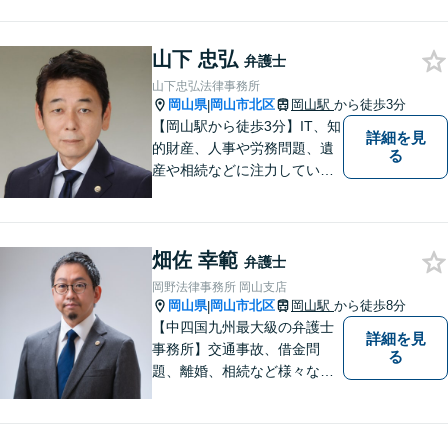
た方のお力になれるよう全力
でサポートしていきます。ど
んなささいなことでも構いま
山下 忠弘
弁護士
せん。お気軽にご相談くださ
山下忠弘法律事務所
い。【土曜日も受付可能】
岡山県
岡山市北区
岡山駅
から徒歩3分
|
【専用駐車場あり】
【岡山駅から徒歩3分】IT、知
詳細を見
的財産、人事や労務問題、遺
る
産や相続などに注力していま
す。「弁護士に相談するか迷
っている」という悩みをお持
ちの方は、どうぞお気軽にご
畑佐 幸範
相談ください。依頼者さまの
弁護士
サポートができるよう努めて
岡野法律事務所 岡山支店
まいります。
岡山県
岡山市北区
岡山駅
から徒歩8分
|
【中四国九州最大級の弁護士
詳細を見
事務所】交通事故、借金問
る
題、離婚、相続など様々な問
題について、「何度でも無
料」の相談を行っています！
まずはお気軽にご相談くださ