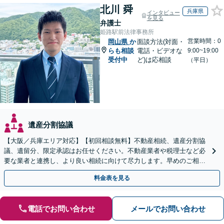
北川 舜
兵庫県
インタビュー
を見る
弁護士
姫路駅前法律事務所
営業時間：0
岡山県
か
面談方法(対面・
らも相談
電話・ビデオな
9:00~19:00
受付中
ど)は応相談
（平日）
遺産分割協議
【大阪／兵庫エリア対応】【初回相談無料】不動産相続、遺産分割協
議、遺留分、限定承認はお任せください。不動産業者や税理士など必
要な業者と連携し、より良い相続に向けて尽力します。早めのご相談
が複雑化を防ぐカギとなります【休日相談可】
料金表を見る
電話でお問い合わせ
メールでお問い合わせ