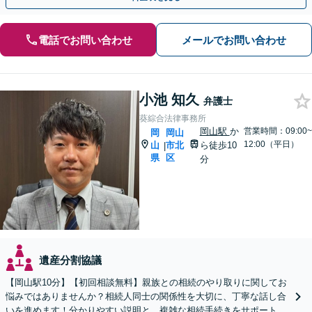
電話でお問い合わせ
メールでお問い合わせ
小池 知久
弁護士
葵綜合法律事務所
岡山駅
か
営業時間：09:00~
岡
岡山
12:00（平日）
山
市北
ら徒歩10
|
県
区
分
遺産分割協議
【岡山駅10分】【初回相談無料】親族との相続のやり取りに関してお
悩みではありませんか？相続人同士の関係性を大切に、丁寧な話し合
いを進めます！分かりやすい説明と、複雑な相続手続きをサポートい