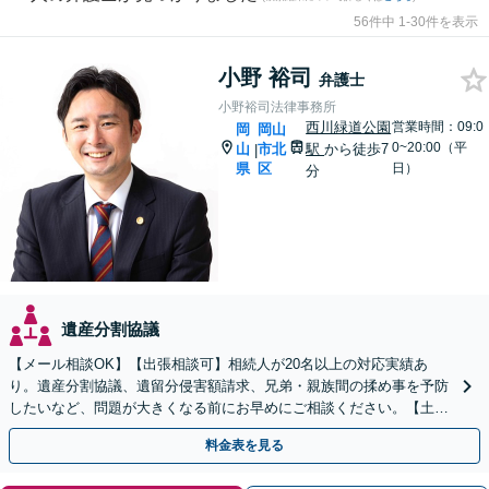
56件中 1-30件を表示
小野 裕司
弁護士
小野裕司法律事務所
西川緑道公園
営業時間：09:0
岡
岡山
0~20:00（平
山
市北
駅
から徒歩7
|
県
区
日）
分
遺産分割協議
【メール相談OK】【出張相談可】相続人が20名以上の対応実績あ
り。遺産分割協議、遺留分侵害額請求、兄弟・親族間の揉め事を予防
したいなど、問題が大きくなる前にお早めにご相談ください。【土日
祝・夜間相談も可能】
料金表を見る