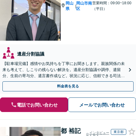
岡山
岡山市南
営業時間：09:00~18:00
|
県
区
（平日）
遺産分割協議
【駐車場完備】感情やお気持ちを丁寧にお聞きします。親族関係の未
来も考えて、しこりの残らない解決を。遺産分割協議や調停、遺留
分、生前の寄与分、遺言書作成など。状況に応じ、信頼できる司法書
士・税理士をご紹介します【WEB面談＆出張相談可】
料金表を見る
電話でお問い合わせ
メールでお問い合わせ
都 裕記
東京都
インタビュー