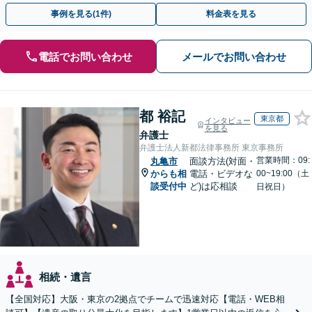
ださい。
事例を見る(1件)
料金表を見る
電話でお問い合わせ
メールでお問い合わせ
都 裕記
東京都
インタビュー
を見る
弁護士
弁護士法人新都法律事務所 東京事務所
営業時間：09:
丸亀市
面談方法(対面・
からも相
電話・ビデオな
00~19:00（土
談受付中
ど)は応相談
日祝日）
相続・遺言
【全国対応】大阪・東京の2拠点でチームで迅速対応【電話・WEB相