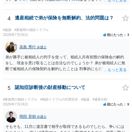
渡し請求の対象ではなくなるので）請求棄却となります。 相続放棄受
理証明を家庭裁判所で取得し、コピーを答弁書に添えて裁判所に提出
してください。 質問２について 請求棄却を求める答弁書を提出すれ
4
遺産相続で弟が保険を無断解約、法的問題は？
ば、第１回期日は出席する必要がありません。その日は差支え（用事
があり出席できない）との記載で十分です。 質問３について 弁護士で
#協議
#家族間の相続トラブル
はないので、ｍｉｎｔｓでの提出の必要は無いと思います。郵送（期
2026年7月26日
役にたった
3
限までに届けばよい）で十分です。 詳細は、書面記載の裁判所書記官
にお問い合わせください。 以上、ご参考まで。
高島 秀行
弁護士
弟が勝手に被相続人の判子を使って、相続人共有状態の保険金の解約
をし、現金を受け取ることは合法なのでしょうか？ 弟が被相続人に無
断で被相続人の保険契約を解約したことは 刑事的にも犯罪となる可能
性があり、民事的には無効だと思います。 保険会社で解約の際に提出
された書類のコピーを取得して、弁護士に面談で詳しい事情を話して
相談 されたら良いと思います。
5
認知症診断後の財産移動について
#家族間の相続トラブル
#相続トラブルの代理交渉
#協議
#遺産分割
2026年7月24日
役にたった
9
岡田 晃朝
弁護士
そもそも、11月に遺言書で相手が取得できるものでしたら、争いには