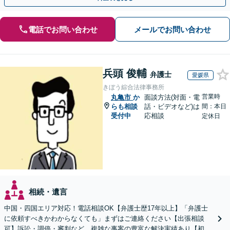
電話でお問い合わせ
メールでお問い合わせ
兵頭 俊輔
弁護士
愛媛県
きぼう綜合法律事務所
営業時
丸亀市
か
面談方法(対面・電
らも相談
話・ビデオなど)は
間：本日
受付中
応相談
定休日
相続・遺言
中国・四国エリア対応！電話相談OK【弁護士歴17年以上】「弁護士
に依頼すべきかわからなくても」まずはご連絡ください【出張相談
可】訴訟・調停・審判など、複雑な事案の豊富な解決実績あり【初回