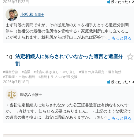
2026年7月22日
役にたった
2
小杉 和
弁護士
まず前段の質問ですが、その従兄弟の方々を相手方とする遺産分割調
停を（曾祖父の最後の住所地を管轄する）家庭裁判所に申し立てるこ
とが考えられます。裁判所からの呼出しがあれば応答する可能性がま
だあるのではないでしょうか。 後段の質問については、相続放棄は可
能と思われます。時間が思った以上にないので必要書類をてきぱきと
揃える必要があります。その点是非御注意ください。
10
法定相続人に知らされていなかった遺言と遺産分
割
#遺産分割
#協議
#遺言の書き直し・やり直し
#遺言の真偽鑑定・遺言無効
#不動産・土地の相続
#相続トラブルの代理交渉
2026年7月18日
役にたった
3
匿名A
弁護士
・当初法定相続人に知らされなかった公正証書遺言は有効なものです
か。 →有効です。知らせる必要はありません。 ・上記のような状況で
の遺言の書き換えは、叔父に瑕疵がありますか。→無いです。 ・分割
する場合の比率は、現状で、客観的に見てどの程度が妥当と考えられ
ますか。 →本人が自由に決められますので、どこが妥当とは言えない
です。客観的な基準もありません。 ・できれば穏やかに、分割を拒否