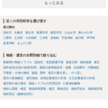
もっとみる
することはできますか。 →分割を拒否するということは、遺産はいら
ないということでしょうか。遺言で、受取を指定されててもいらない
と拒否することはできます。理由を説明する必要はありません。
近くの市区町村を選び直す
香川県内
高松市
丸亀市
坂出市
善通寺市
観音寺市
さぬき市
東かがわ市
三豊市
土庄町
小豆島町
三木町
直島町
宇多津町
綾川町
琴平町
多度津町
まんのう町
相続・遺言の分野詳細で絞り込む
家族間の相続トラブル
認知症・意思疎通不能
遺産分割
相続放棄
遺言
成年後見(生前の財産管理)
遺留分侵害額請求・放棄
生前贈与
代襲相続
不動産・土地の相続
協議
調停
遺言の書き直し・やり直し
遺言の真偽鑑定・遺言無効
自筆証書遺言の作成
公正証書遺言の作成
遺言執行者の選任
相続トラブルの代理交渉
口座凍結解除
相続人調査・確定
相続財産調査・鑑定
家族信託
相続手続き
相続税対策
相続登記（義務化対応）