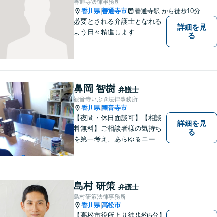
善通寺法律事務所
香川県
善通寺市
善通寺駅
から徒歩10分
|
必要とされる弁護士となれる
詳細を見
よう日々精進します
る
鼻岡 智樹
弁護士
観音寺いぶき法律事務所
香川県
観音寺市
|
【夜間・休日面談可】【相談
詳細を見
料無料】ご相談者様の気持ち
る
を第一考え、あらゆるニーズ
にお応えできるプロフェッシ
ョナルとして、地域の皆さま
の問題解決のサポートをさせ
ていただきます。ご相談は無
島村 研策
弁護士
料ですので、お気軽にご相談
島村研策法律事務所
ください。
香川県
高松市
|
【高松市役所より徒歩約5分】