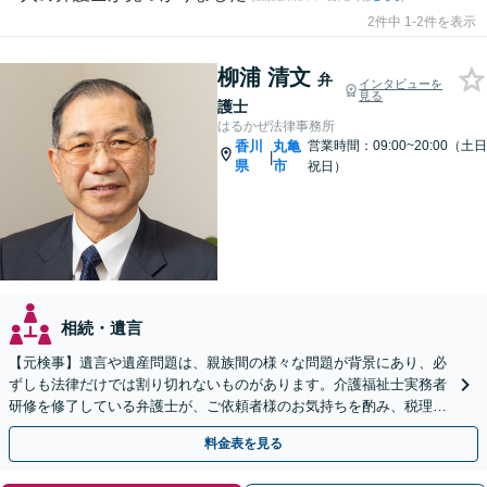
2件中 1-2件を表示
柳浦 清文
弁
インタビューを
見る
護士
はるかぜ法律事務所
香川
丸亀
営業時間：09:00~20:00（土日
|
県
市
祝日）
相続・遺言
【元検事】遺言や遺産問題は、親族間の様々な問題が背景にあり、必
ずしも法律だけでは割り切れないものがあります。介護福祉士実務者
研修を修了している弁護士が、ご依頼者様のお気持ちを酌み、税理士
など他士業とも密接に連携しながら丁寧に対応いたします。
料金表を見る