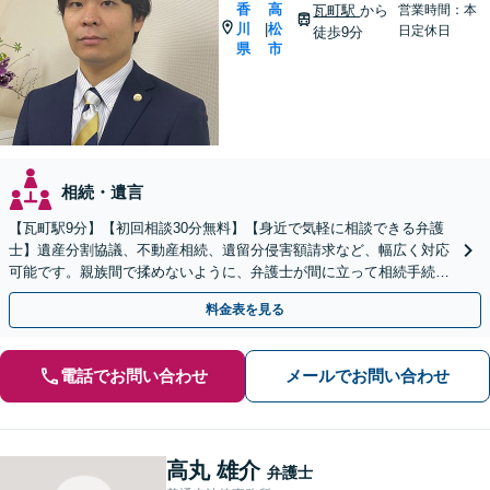
香
高
瓦町駅
から
営業時間：本
川
松
|
日定休日
徒歩9分
県
市
相続・遺言
【瓦町駅9分】【初回相談30分無料】【身近で気軽に相談できる弁護
士】遺産分割協議、不動産相続、遺留分侵害額請求など、幅広く対応
可能です。親族間で揉めないように、弁護士が間に立って相続手続き
をサポートします。【電話相談可】【休日・夜間対応】
料金表を見る
電話でお問い合わせ
メールでお問い合わせ
高丸 雄介
弁護士