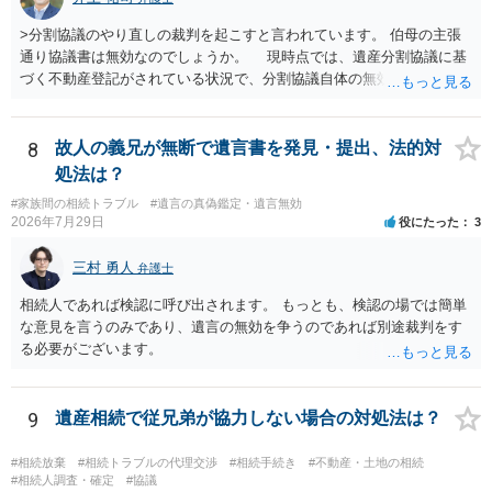
>分割協議のやり直しの裁判を起こすと言われています。 伯母の主張
通り協議書は無効なのでしょうか。 現時点では、遺産分割協議に基
づく不動産登記がされている状況で、分割協議自体の無効を裁判所が
認めたわけではないので、分割協議の効力に影響はありません。 先
方の訴訟の主張及び立証次第ですが、 ・御祖母様の認知能力に関する
医師の意見書、筆跡鑑定 が提出されればその効力が否定される可能性
8
故人の義兄が無断で遺言書を発見・提出、法的対
はありますが、 ・伯母様自身が分割協議に加わっていること ・御祖母
処法は？
様の意に反する遺産分割協議を行う実益が誰にあったかの立証が困難
#家族間の相続トラブル
#遺言の真偽鑑定・遺言無効
であること からすると、実際に遺産分割協議の効力が否定される可能
2026年7月29日
役にたった
3
性はそれほど高くない（立証のハードルは非常に高い）ということが
言えると思います。
三村 勇人
弁護士
相続人であれば検認に呼び出されます。 もっとも、検認の場では簡単
な意見を言うのみであり、遺言の無効を争うのであれば別途裁判をす
る必要がございます。
9
遺産相続で従兄弟が協力しない場合の対処法は？
#相続放棄
#相続トラブルの代理交渉
#相続手続き
#不動産・土地の相続
#相続人調査・確定
#協議