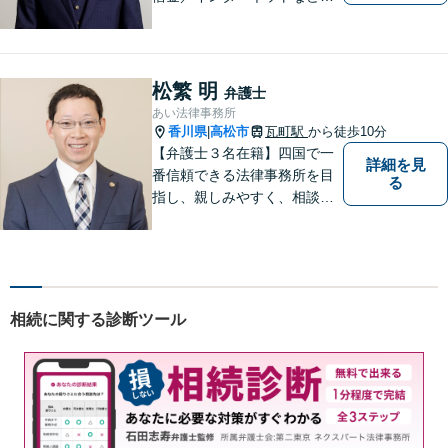
広い分野に対応可能です！依
頼者様の抱えるお気持ちや状
況をしっかり把握した上で、
皆様にとって最善の解決を模
松繁 明
弁護士
索します。まずはお気軽にご
あい法律事務所
相談ください。
香川県
高松市
瓦町駅
から徒歩10分
|
【弁護士３名在籍】四国で一
詳細を見
番信頼できる法律事務所を目
る
指し、親しみやすく、相談し
やすい環境を整えておりま
す。お気軽にご相談くださ
い。
相続に関する診断ツール