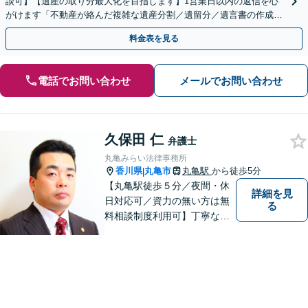
談可】【遺産の取り分最大化を目指します】1営業日以内の返信を心
がけます「不動産が絡んだ複雑な遺産分割／遺留分／遺言書の作成・
執行／事業承継など、お任せください」【休日相談あり】
料金表を見る
電話でお問い合わせ
メールでお問い合わせ
久保田 仁
弁護士
丸亀みらい法律事務所
香川県
丸亀市
丸亀駅
から徒歩5分
|
【丸亀駅徒歩５分／夜間・休
詳細を見
日対応可／資力の無い方は無
る
料相談制度利用可】丁寧な対
応を心がけております。お気
軽にご相談ください。（相談
は事前に御予約願います）