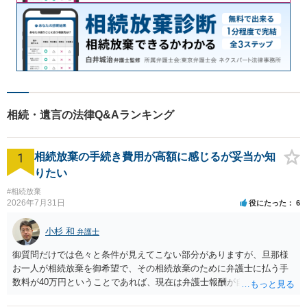
相続・遺言の法律Q&Aランキング
1
相続放棄の手続き費用が高額に感じるが妥当か知
りたい
#相続放棄
2026年7月31日
役にたった
6
小杉 和
弁護士
御質問だけでは色々と条件が見えてこない部分がありますが、旦那様
お一人が相続放棄を御希望で、その相続放棄のために弁護士に払う手
数料が40万円ということであれば、現在は弁護士報酬が自由化されて
いるとはいえ、相当高額という印象です。私のところではその4分の1