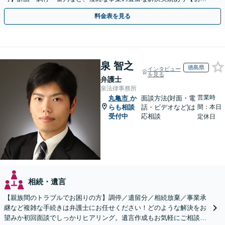
相談無料】初回面談のみで解決できるケースもあります
料金表を見る
泉 智之
徳島県
インタビュー
を見る
弁護士
泉法律事務所
営業時
丸亀市
か
面談方法(対面・電
らも相談
話・ビデオなど)は
間：本日
受付中
応相談
定休日
相続・遺言
【親族間のトラブルでお困りの方】調停／遺留分／相続放棄／事業承
継など複雑な手続きは弁護士にお任せください！どのような解決をお
望みか初回面談でしっかりヒアリング。遺言作成もお気軽にご相談く