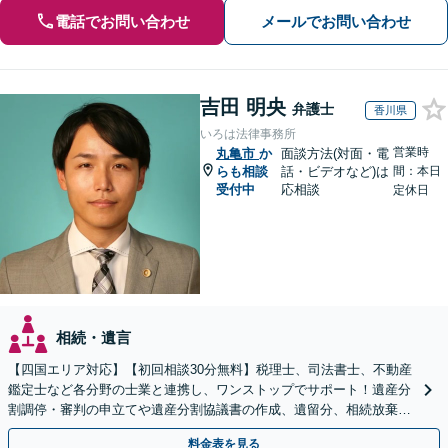
電話でお問い合わせ
メールでお問い合わせ
吉田 明央
弁護士
香川県
いろは法律事務所
営業時
丸亀市
か
面談方法(対面・電
らも相談
話・ビデオなど)は
間：本日
受付中
応相談
定休日
相続・遺言
【四国エリア対応】【初回相談30分無料】税理士、司法書士、不動産
鑑定士など各分野の士業と連携し、ワンストップでサポート！遺産分
割調停・審判の申立てや遺産分割協議書の作成、遺留分、相続放棄、
遺言書など幅広いご相談に対応【オンライン面談OK】
料金表を見る