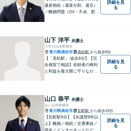
詳細を見
遺産相続（遺産分割、遺言）
る
／離婚問題（DV・不貞、慰謝
料、財産分与）／不動産／刑
事弁護など取扱い。満足度の
高いリーガルサービスをご提
供します。
山下 洋平
弁護士
小早川法律事務所
香川県
高松市
高松駅
から徒歩8分
|
【「高松駅」 徒歩8分】【完
詳細を見
全個室で相談】依頼者の権利
る
と利益を最大限に守りなが
ら、効果的な法的手続きを進
めるよう努めます。 問題が悪
化する前におよその方向性を
見出すお手伝いができれば、
山口 恭平
弁護士
幸いです。お気軽にご相談く
あい法律事務所
ださい。
香川県
高松市
瓦町駅
から徒歩10分
|
【瓦町駅9分】【弁護歴8年以
詳細を見
上】離婚／相続／交通事故／
る
借金／インターネットなど幅