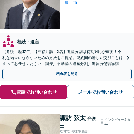
県
市
相続・遺言
【弁護士歴32年】【在籍弁護士3名】遺産分割は初期対応が重要！不
利な結果にならないための方法をご提案。親族間の難しい交渉ごとは
すべてお任せください。調停／不動産の遺産分割／遺留分侵害額請求
／相続放棄／遺言書の作成など【高松駅徒歩8分】
料金表を見る
電話でお問い合わせ
メールでお問い合わせ
諏訪 弦太
弁護
インタビューを見
る
士
なずな法律事務所