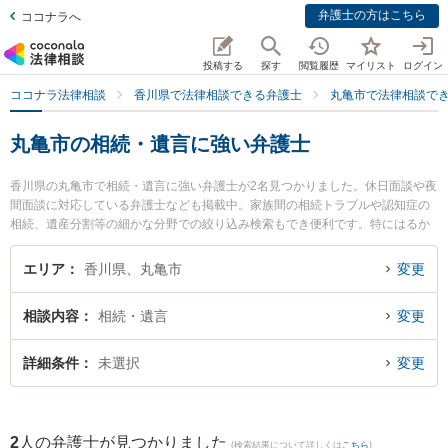
弁護士の方はこちら
ココナラへ
投稿する
探す
閲覧履歴
マイリスト
ログイン
ココナラ法律相談
香川県で法律相談できる弁護士
丸亀市で法律相談で
丸亀市の相続・遺言に強い弁護士
香川県の丸亀市で相続・遺言に強い弁護士が2名見つかりました。休日面談や夜
間面談に対応している弁護士なども掲載中。家族間の相続トラブルや認知症の
相続、遺産分割等の細かな分野での絞り込み検索もでき便利です。特にはるか
ぜ法律事務所の柳浦 清文弁護士や丸亀みらい法律事務所の久保田 仁弁護士のプ
ロフィール情報や弁護士費用、強みなどが注目されています。『丸亀市で土日
エリア
香川県、丸亀市
変更
や夜間に発生した相続・遺言のトラブルを今すぐに弁護士に相談したい』『相
続・遺言のトラブル解決の実績豊富な近くの弁護士を検索したい』『初回相談
相談内容
相続・遺言
変更
無料で相続・遺言を法律相談できる丸亀市内の弁護士に相談予約したい』など
でお困りの相談者さんにおすすめです。
詳細条件
未選択
変更
2
人の弁護士が見つかりました
(検索結果について詳しくは
こちら
)