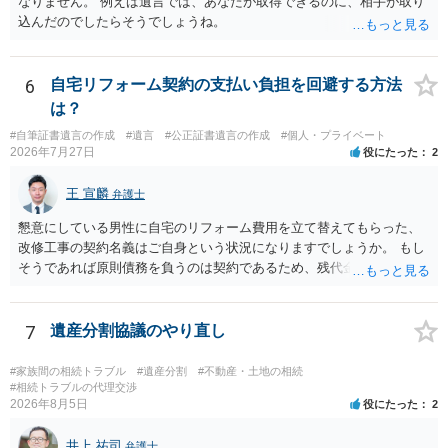
なりません。 例えば遺言では、あなたが取得できるのに、相手が取り
込んだのでしたらそうでしょうね。
6
自宅リフォーム契約の支払い負担を回避する方法
は？
#自筆証書遺言の作成
#遺言
#公正証書遺言の作成
#個人・プライベート
2026年7月27日
役にたった
2
王 宣麟
弁護士
懇意にしている男性に自宅のリフォーム費用を立て替えてもらった、
改修工事の契約名義はご自身という状況になりますでしょうか。 もし
そうであれば原則債務を負うのは契約であるため、残代金を捻出して
もらうよう約束した男性に支払いをお願いするしかないように思われ
ます。 入籍した場合でも、原則契約者が単独で全ての債務を負うこと
には変わりがありません。 なかなか対応に難しい案件であり、公開の
7
遺産分割協議のやり直し
場でアドバイスを行うのも限界があるように思われますので、資料等
を持参のうえ個別に弁護士に相談されることをお勧めします。
#家族間の相続トラブル
#遺産分割
#不動産・土地の相続
#相続トラブルの代理交渉
2026年8月5日
役にたった
2
井上 祐司
弁護士