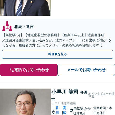
相続・遺言
【高松駅8分】【地域密着型の事務所】【創業50年以上】遺言書作成
／遺留分侵害請求／使い込みなど。法のアップデートにも柔軟に対応
しながら、相続者の方にとってメリットのある相続を目指します【休
日／夜間面談OK（要予約）】
料金表を見る
電話でお問い合わせ
メールでお問い合わせ
小早川 龍司
弁護
インタビューを見
る
士
小早川法律事務所
香
高
高松駅
から
営業時間：本
川
松
|
日定休日
徒歩8分