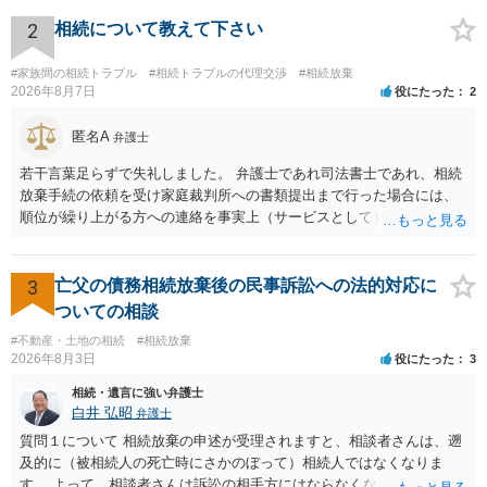
です。 ただ、弁護士に払う手数料とは別に戸籍の用意に一定の実費が
かかることになりますので、その費用も支払うべきものとして頭に置
2
相続について教えて下さい
いておいてください。 話を元に戻して、弁護士に対する手数料です
が、旦那様の収入や財産にもよりますが、法テラスに御連絡なさって
#家族間の相続トラブル
#相続トラブルの代理交渉
#相続放棄
弁護士との相談を予約して受任してもらうのが一番安上がりでしょ
2026年8月7日
役にたった
2
う。数万円でやってくれるはずです。 ただ、法テラスは予約が取りづ
らい（希望者が多く予約できてもしばらく先になる）ようですので、
匿名A
弁護士
比較的短い熟慮期間のことを考えると、来週早々すぐにでも御連絡す
若干言葉足らずで失礼しました。 弁護士であれ司法書士であれ、相続
る方が良いでしょう。 もし法テラスが御利用になれない、あるいは時
放棄手続の依頼を受け家庭裁判所への書類提出まで行った場合には、
間がない等であれば、相続を取扱分野としている弁護士を適宜探し
順位が繰り上がる方への連絡を事実上（サービスとして）行うことは
（WEB等で）、問い合わせてみることです。相続を扱う弁護士でも相
あります。その「連絡」だけを弁護士が業務としてお受けすることは
続放棄は比較的安価な手数料でのお仕事になるのであまり前向きに受
できない、という意味でした。
けてくれないところもあるようです。 複数の法律事務所に聞いて（相
3
亡父の債務相続放棄後の民事訴訟への法的対応に
見積もりをとって）、一番安いところでやってもらうことに決めれ
ば、キューちゃんママさんの御希望をかなえることができるのではな
ついての相談
いでしょうか。 あるいは相続放棄であれば御自分でできなくもないと
#不動産・土地の相続
#相続放棄
は思います。その場合、かかるのは戸籍等の取得費用と印紙代だけと
2026年8月3日
役にたった
3
なります。家庭裁判所のサイトから用紙を取得すると共に必要な書類
相続・遺言に強い弁護士
を確認し、印紙と共に家庭裁判所に提出して相続放棄申述受理通知書
白井 弘昭
弁護士
を待つという流れになります。
質問１について 相続放棄の申述が受理されますと、相談者さんは、遡
及的に（被相続人の死亡時にさかのぼって）相続人ではなくなりま
す。 よって、相談者さんは訴訟の相手方にはならなくなるので（明け