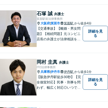
石塚 誠
弁護士
箕面駅前法律事務所
大阪府
箕面市
箕面駅
から徒歩4分
|
【交通事故】【離婚・男女問
詳細を見
題】【相続問題】元コンビニ
る
店長の弁護士が法律相談を承
ります。近所のコンビニに行
く感覚で、お気軽にご相談に
いらしてください！
岡村 圭真
弁護士
ITO法律事務所
兵庫県
伊丹市
伊丹駅
から徒歩1分
|
【阪急伊丹駅徒歩30秒】【完
詳細を見
全個室対応】民事・刑事を問
る
わず、幅広く対応◎いつでも
迅速な対応で、「救急救命医
のような弁護士」を目指しま
す。広い視野とユーモアを忘