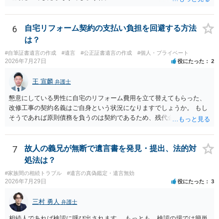
6
自宅リフォーム契約の支払い負担を回避する方法
は？
#自筆証書遺言の作成
#遺言
#公正証書遺言の作成
#個人・プライベート
2026年7月27日
役にたった
2
王 宣麟
弁護士
懇意にしている男性に自宅のリフォーム費用を立て替えてもらった、
改修工事の契約名義はご自身という状況になりますでしょうか。 もし
そうであれば原則債務を負うのは契約であるため、残代金を捻出して
もらうよう約束した男性に支払いをお願いするしかないように思われ
ます。 入籍した場合でも、原則契約者が単独で全ての債務を負うこと
には変わりがありません。 なかなか対応に難しい案件であり、公開の
7
故人の義兄が無断で遺言書を発見・提出、法的対
場でアドバイスを行うのも限界があるように思われますので、資料等
処法は？
を持参のうえ個別に弁護士に相談されることをお勧めします。
#家族間の相続トラブル
#遺言の真偽鑑定・遺言無効
2026年7月29日
役にたった
3
三村 勇人
弁護士
相続人であれば検認に呼び出されます。 もっとも、検認の場では簡単