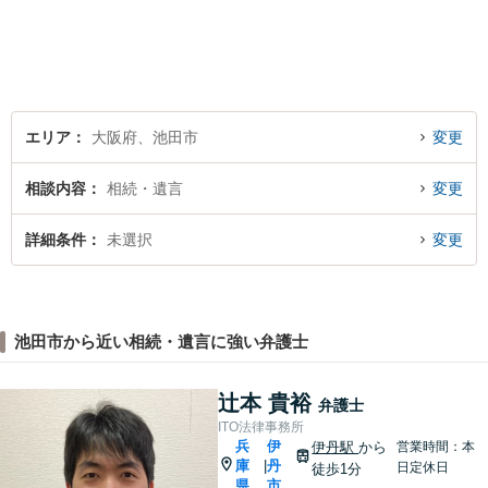
エリア
大阪府、池田市
変更
相談内容
相続・遺言
変更
詳細条件
未選択
変更
池田市から近い相続・遺言に強い弁護士
辻本 貴裕
弁護士
ITO法律事務所
兵
伊
伊丹駅
から
営業時間：本
庫
丹
|
日定休日
徒歩1分
県
市