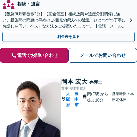
相続・遺言
【阪急伊丹駅徒歩2分】【完全個室】相続放棄や遺産分割調停に強
い。親族間の問題は早めのご相談が解決への近道！ひとつずつ丁寧に
お話しを伺い、ベストな方法をご提案いたします。【電話・メール相
談初回無料】【休日夜間対応可】【オンライン可能】
料金表を見る
電話でお問い合わせ
メールでお問い合わせ
岡本 宏大
弁護士
豊中法律事務所
大
豊
岡町駅
から
営業時間：本
阪
中
|
日定休日
徒歩10分
府
市