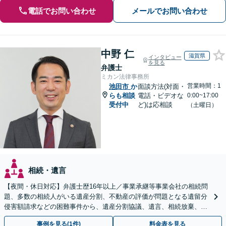
電話でお問い合わせ
メールでお問い合わせ
中野 仁
滋賀県
インタビュー
を見る
弁護士
ミカン法律事務所
営業時間：1
池田市
か
面談方法(対面・
らも相談
電話・ビデオな
0:00~17:00
受付中
ど)は応相談
（土曜日）
相続・遺言
【夜間・休日対応】弁護士歴16年以上／事業承継等事業会社の相続問
題、多数の相続人がいる遺産分割、不動産の評価が問題となる遺留分
侵害額請求などの困難事件から、遺産分割協議、遺言、相続放棄、使
途不明金の調査まで、全般の経験豊富【JR草津駅2分】
事例を見る(1件)
料金表を見る