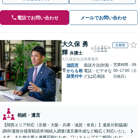
電話でお問い合わせ
メールでお問い合わせ
大久保 勇
京都府
インタビュ
ーを見る
輝
弁護士
大久保総合法律事務所
営業時間：09:
池田市
面談方法(対面・
からも相
電話・ビデオな
00~17:00（土
談受付中
ど)は応相談
日祝日）
相続・遺言
【関西エリア対応（京都・大阪・兵庫・滋賀・奈良）】遺産分割協議/
調停/遺留分侵害額請求/相続人調査/遺言書作成など幅広く対応いたし
ます。また他士業と連携可能なため、ワンストップでご相談いただけ