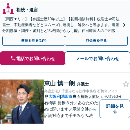
相続・遺言
【関西エリア】【弁護士歴10年以上】【初回相談無料】税理士や司法
書士、不動産業者などとスムーズに連携し、解決へと導きます。遺産
分割協議・調停・審判とどの段階からも可能。在日韓国人のご相談も
対応しております【休日・夜間相談可】
事例を見る(1件)
料金表を見る
電話でお問い合わせ
メールでお問い合わせ
東山 慎一朗
弁護士
弁護士法人千里みなみ法律事務所 石橋オフィス
大阪府
池田市
石橋阪大前駅
から徒歩3分
|
石橋駅 徒歩３分／あなたのた
詳細を見
めに闘います／示談交渉から
る
訴訟対応まで千里みなみ法律
事務所にお任せください