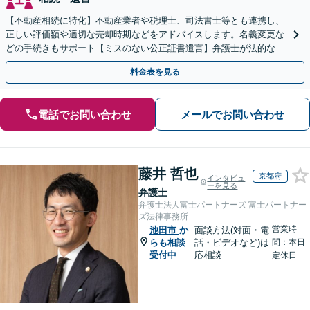
【不動産相続に特化】不動産業者や税理士、司法書士等とも連携し、
正しい評価額や適切な売却時期などをアドバイスします。名義変更な
どの手続きもサポート【ミスのない公正証書遺言】弁護士が法的な観
点から遺言書を作成します。
料金表を見る
電話でお問い合わせ
メールでお問い合わせ
藤井 哲也
京都府
インタビュ
ーを見る
弁護士
弁護士法人富士パートナーズ 富士パートナー
ズ法律事務所
営業時
池田市
か
面談方法(対面・電
らも相談
話・ビデオなど)は
間：本日
受付中
応相談
定休日