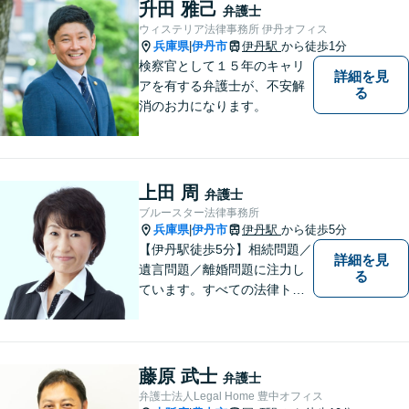
れず、尽力してまいります。
升田 雅己
弁護士
【メーカー法務経験あり】
ウィステリア法律事務所 伊丹オフィス
兵庫県
伊丹市
伊丹駅
から徒歩1分
|
検察官として１５年のキャリ
詳細を見
アを有する弁護士が、不安解
る
消のお力になります。
上田 周
弁護士
ブルースター法律事務所
兵庫県
伊丹市
伊丹駅
から徒歩5分
|
【伊丹駅徒歩5分】相続問題／
詳細を見
遺言問題／離婚問題に注力し
る
ています。すべての法律トラ
ブルに、ひとりの弁護士がオ
ールインワンでご対応しま
す。事務所名には、ご相談者
様と信頼関係を築いて紛争解
藤原 武士
弁護士
決し、解決後の人生を幸せに
弁護士法人Legal Home 豊中オフィス