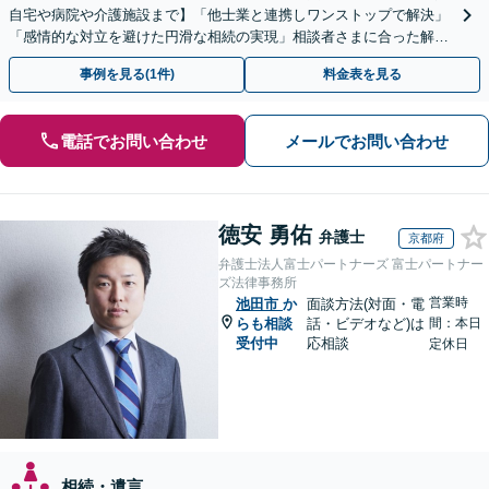
自宅や病院や介護施設まで】「他士業と連携しワンストップで解決」
「感情的な対立を避けた円滑な相続の実現」相談者さまに合った解決
のプランをご提案
事例を見る(1件)
料金表を見る
電話でお問い合わせ
メールでお問い合わせ
徳安 勇佑
弁護士
京都府
弁護士法人富士パートナーズ 富士パートナー
ズ法律事務所
営業時
池田市
か
面談方法(対面・電
らも相談
話・ビデオなど)は
間：本日
受付中
応相談
定休日
相続・遺言