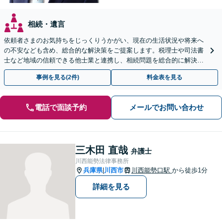
相続・遺言
依頼者さまのお気持ちをじっくりうかがい、現在の生活状況や将来へ
の不安なども含め、総合的な解決策をご提案します。税理士や司法書
士など地域の信頼できる他士業と連携し、相続問題を総合的に解決
「後見人にお悩みの方もお気軽にご相談を」
事例を見る(2件)
料金表を見る
電話で面談予約
メールでお問い合わせ
三木田 直哉
弁護士
川西能勢法律事務所
兵庫県
川西市
川西能勢口駅
から徒歩1分
|
詳細を見る