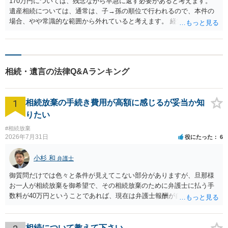
170万円については、残念ながら早急に返す必要があると考えます。
遺産相続については、通常は、子→孫の順位で行われるので、本件の
場合、やや常識的な範囲から外れていると考えます。 経営状況の報告
については、20万円の投資の際、特にそのような約束がなければ、行
う必要はないと考えます。 年金については、住居地及び受取金融機関
の変更の手続きを行えば本人への支払は可能と考えますが、念の為、
当該地域の年金事務所での確認をおすすめいたします。 よろしくお願
相続・遺言の法律Q&Aランキング
いいたします。
1
相続放棄の手続き費用が高額に感じるが妥当か知
りたい
#相続放棄
2026年7月31日
役にたった
6
小杉 和
弁護士
御質問だけでは色々と条件が見えてこない部分がありますが、旦那様
お一人が相続放棄を御希望で、その相続放棄のために弁護士に払う手
数料が40万円ということであれば、現在は弁護士報酬が自由化されて
いるとはいえ、相当高額という印象です。私のところではその4分の1
です。 ただ、弁護士に払う手数料とは別に戸籍の用意に一定の実費が
かかることになりますので、その費用も支払うべきものとして頭に置
相続について教えて下さい