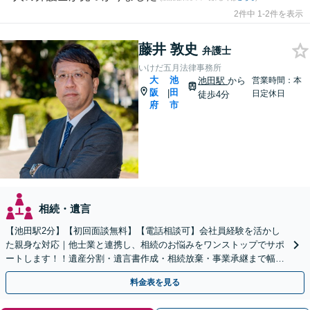
2件中 1-2件を表示
藤井 敦史
弁護士
いけだ五月法律事務所
大
池
池田駅
から
営業時間：本
阪
田
|
日定休日
徒歩4分
府
市
相続・遺言
【池田駅2分】【初回面談無料】【電話相談可】会社員経験を活かし
た親身な対応｜他士業と連携し、相続のお悩みをワンストップでサポ
ートします！！遺産分割・遺言書作成・相続放棄・事業承継まで幅広
く対応【休日・夜間対応可】
料金表を見る