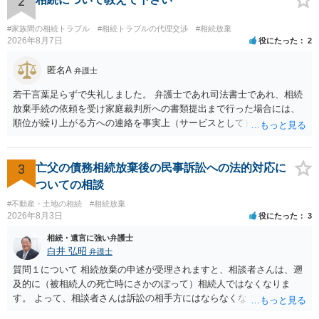
2
いておいてください。 話を元に戻して、弁護士に対する手数料です
が、旦那様の収入や財産にもよりますが、法テラスに御連絡なさって
#家族間の相続トラブル
#相続トラブルの代理交渉
#相続放棄
弁護士との相談を予約して受任してもらうのが一番安上がりでしょ
2026年8月7日
役にたった
2
う。数万円でやってくれるはずです。 ただ、法テラスは予約が取りづ
らい（希望者が多く予約できてもしばらく先になる）ようですので、
匿名A
弁護士
比較的短い熟慮期間のことを考えると、来週早々すぐにでも御連絡す
若干言葉足らずで失礼しました。 弁護士であれ司法書士であれ、相続
る方が良いでしょう。 もし法テラスが御利用になれない、あるいは時
放棄手続の依頼を受け家庭裁判所への書類提出まで行った場合には、
間がない等であれば、相続を取扱分野としている弁護士を適宜探し
順位が繰り上がる方への連絡を事実上（サービスとして）行うことは
（WEB等で）、問い合わせてみることです。相続を扱う弁護士でも相
あります。その「連絡」だけを弁護士が業務としてお受けすることは
続放棄は比較的安価な手数料でのお仕事になるのであまり前向きに受
できない、という意味でした。
けてくれないところもあるようです。 複数の法律事務所に聞いて（相
3
亡父の債務相続放棄後の民事訴訟への法的対応に
見積もりをとって）、一番安いところでやってもらうことに決めれ
ば、キューちゃんママさんの御希望をかなえることができるのではな
ついての相談
いでしょうか。 あるいは相続放棄であれば御自分でできなくもないと
#不動産・土地の相続
#相続放棄
は思います。その場合、かかるのは戸籍等の取得費用と印紙代だけと
2026年8月3日
役にたった
3
なります。家庭裁判所のサイトから用紙を取得すると共に必要な書類
相続・遺言に強い弁護士
を確認し、印紙と共に家庭裁判所に提出して相続放棄申述受理通知書
白井 弘昭
弁護士
を待つという流れになります。
質問１について 相続放棄の申述が受理されますと、相談者さんは、遡
及的に（被相続人の死亡時にさかのぼって）相続人ではなくなりま
す。 よって、相談者さんは訴訟の相手方にはならなくなるので（明け
渡し請求の対象ではなくなるので）請求棄却となります。 相続放棄受