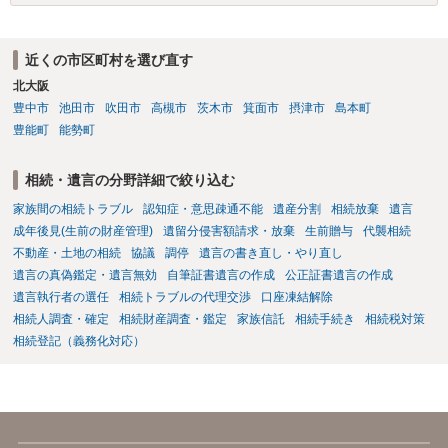
ないということでしょうか。遺言で、受取を指定されててもいらない
と拒否することはできます。理由を説明する必要はありません。
近くの市区町村を選び直す
北大阪
豊中市
池田市
吹田市
高槻市
茨木市
箕面市
摂津市
島本町
豊能町
能勢町
相続・遺言の分野詳細で絞り込む
家族間の相続トラブル
認知症・意思疎通不能
遺産分割
相続放棄
遺言
成年後見(生前の財産管理)
遺留分侵害額請求・放棄
生前贈与
代襲相続
不動産・土地の相続
協議
調停
遺言の書き直し・やり直し
遺言の真偽鑑定・遺言無効
自筆証書遺言の作成
公正証書遺言の作成
遺言執行者の選任
相続トラブルの代理交渉
口座凍結解除
相続人調査・確定
相続財産調査・鑑定
家族信託
相続手続き
相続税対策
相続登記（義務化対応）