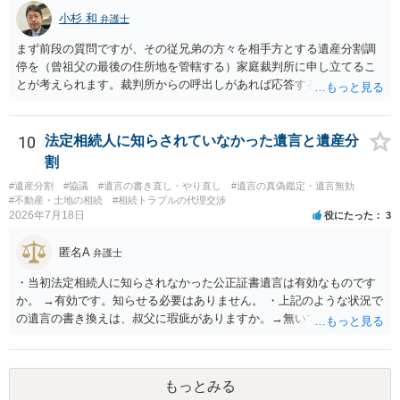
言えると思います。
小杉 和
弁護士
まず前段の質問ですが、その従兄弟の方々を相手方とする遺産分割調
停を（曾祖父の最後の住所地を管轄する）家庭裁判所に申し立てるこ
とが考えられます。裁判所からの呼出しがあれば応答する可能性がま
だあるのではないでしょうか。 後段の質問については、相続放棄は可
能と思われます。時間が思った以上にないので必要書類をてきぱきと
揃える必要があります。その点是非御注意ください。
10
法定相続人に知らされていなかった遺言と遺産分
割
#遺産分割
#協議
#遺言の書き直し・やり直し
#遺言の真偽鑑定・遺言無効
#不動産・土地の相続
#相続トラブルの代理交渉
2026年7月18日
役にたった
3
匿名A
弁護士
・当初法定相続人に知らされなかった公正証書遺言は有効なものです
か。 →有効です。知らせる必要はありません。 ・上記のような状況で
の遺言の書き換えは、叔父に瑕疵がありますか。→無いです。 ・分割
する場合の比率は、現状で、客観的に見てどの程度が妥当と考えられ
ますか。 →本人が自由に決められますので、どこが妥当とは言えない
です。客観的な基準もありません。 ・できれば穏やかに、分割を拒否
もっとみる
することはできますか。 →分割を拒否するということは、遺産はいら