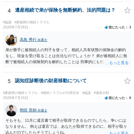
理証明を家庭裁判所で取得し、コピーを答弁書に添えて裁判所に提出
してください。 質問２について 請求棄却を求める答弁書を提出すれ
4
遺産相続で弟が保険を無断解約、法的問題は？
ば、第１回期日は出席する必要がありません。その日は差支え（用事
があり出席できない）との記載で十分です。 質問３について 弁護士で
#協議
#家族間の相続トラブル
はないので、ｍｉｎｔｓでの提出の必要は無いと思います。郵送（期
2026年7月26日
役にたった
3
限までに届けばよい）で十分です。 詳細は、書面記載の裁判所書記官
にお問い合わせください。 以上、ご参考まで。
高島 秀行
弁護士
弟が勝手に被相続人の判子を使って、相続人共有状態の保険金の解約
をし、現金を受け取ることは合法なのでしょうか？ 弟が被相続人に無
断で被相続人の保険契約を解約したことは 刑事的にも犯罪となる可能
性があり、民事的には無効だと思います。 保険会社で解約の際に提出
された書類のコピーを取得して、弁護士に面談で詳しい事情を話して
相談 されたら良いと思います。
5
認知症診断後の財産移動について
#家族間の相続トラブル
#相続トラブルの代理交渉
#協議
#遺産分割
2026年7月24日
役にたった
9
岡田 晃朝
弁護士
そもそも、11月に遺言書で相手が取得できるものでしたら、争いには
なりません。 例えば遺言では、あなたが取得できるのに、相手が取り
込んだのでしたらそうでしょうね。