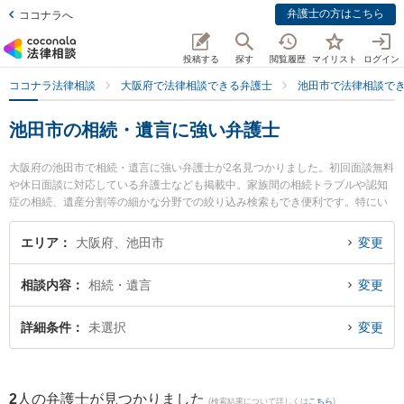
弁護士の方はこちら
ココナラへ
投稿する
探す
閲覧履歴
マイリスト
ログイン
ココナラ法律相談
大阪府で法律相談できる弁護士
池田市で法律相談で
池田市の相続・遺言に強い弁護士
大阪府の池田市で相続・遺言に強い弁護士が2名見つかりました。初回面談無料
や休日面談に対応している弁護士なども掲載中。家族間の相続トラブルや認知
症の相続、遺産分割等の細かな分野での絞り込み検索もでき便利です。特にい
けだ五月法律事務所の藤井 敦史弁護士や弁護士法人千里みなみ法律事務所 石橋
オフィスの東山 慎一朗弁護士のプロフィール情報や弁護士費用、強みなどが注
エリア
大阪府、池田市
変更
目されています。『池田市で土日や夜間に発生した相続・遺言のトラブルを今
すぐに弁護士に相談したい』『相続・遺言のトラブル解決の実績豊富な近くの
相談内容
相続・遺言
変更
弁護士を検索したい』『初回相談無料で相続・遺言を法律相談できる池田市内
の弁護士に相談予約したい』などでお困りの相談者さんにおすすめです。
詳細条件
未選択
変更
2
人の弁護士が見つかりました
(検索結果について詳しくは
こちら
)