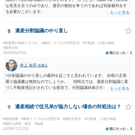
な意見を言うのみであり、遺言の無効を争うのであれば別途裁判をす
る必要がございます。
8
遺産分割協議のやり直し
#家族間の相続トラブル
#相続トラブルの代理交渉
#不動産・土地の相続
#遺産分割
2026年8月5日
役にたった
2
井上 祐司
弁護士
>分割協議のやり直しの裁判を起こすと言われています。 伯母の主張
通り協議書は無効なのでしょうか。 現時点では、遺産分割協議に基
づく不動産登記がされている状況で、分割協議自体の無効を裁判所が
認めたわけではないので、分割協議の効力に影響はありません。 先
方の訴訟の主張及び立証次第ですが、 ・御祖母様の認知能力に関する
医師の意見書、筆跡鑑定 が提出されればその効力が否定される可能性
9
遺産相続で従兄弟が協力しない場合の対処法は？
はありますが、 ・伯母様自身が分割協議に加わっていること ・御祖母
様の意に反する遺産分割協議を行う実益が誰にあったかの立証が困難
#相続放棄
#相続トラブルの代理交渉
#相続手続き
#不動産・土地の相続
であること からすると、実際に遺産分割協議の効力が否定される可能
#相続人調査・確定
#協議
2026年7月22日
役にたった
2
性はそれほど高くない（立証のハードルは非常に高い）ということが