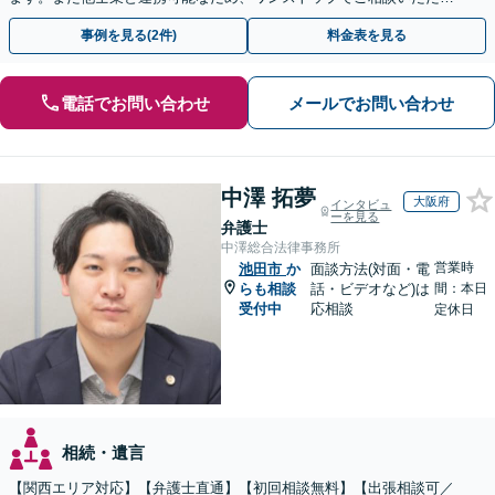
ます。【土日夜間対応】
事例を見る(2件)
料金表を見る
電話でお問い合わせ
メールでお問い合わせ
中澤 拓夢
大阪府
インタビュ
ーを見る
弁護士
中澤総合法律事務所
営業時
池田市
か
面談方法(対面・電
らも相談
話・ビデオなど)は
間：本日
受付中
応相談
定休日
相続・遺言
【関西エリア対応】【弁護士直通】【初回相談無料】【出張相談可／