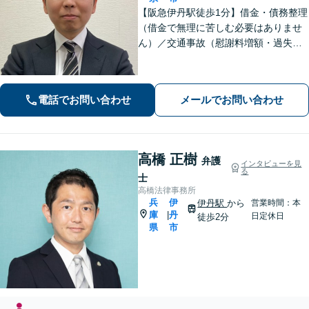
【阪急伊丹駅徒歩1分】借金・債務整理
（借金で無理に苦しむ必要はありませ
ん）／交通事故（慰謝料増額・過失割
合に関するご相談など）／労働事件
（労働者側・使用者側どちらも対応）
／刑事事件（被害者側も対応）／相続
電話でお問い合わせ
メールでお問い合わせ
／離婚問題など。まずはお気軽にご相
談ください
高橋 正樹
弁護
インタビューを見
る
士
高橋法律事務所
兵
伊
伊丹駅
から
営業時間：本
庫
丹
|
日定休日
徒歩2分
県
市