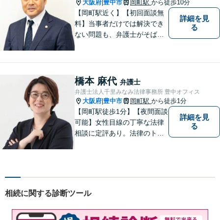
過ごして頂きたいと願いを込
大阪府
豊中市
岡町駅
から徒歩10分
|
めています。
【岡町駅近く】【初回面談無
詳細を見
料】当事者だけでは解決でき
る
ない問題も、弁護士がそばに
いることで理想的な解決が目
指せるようになります。離婚
問題／相続問題／借金問題／
交通事故／企業法務など、幅
橋本 麻代
弁護士
広く対応可能。【夜間／休日
弁護士法人千里みなみ法律事務所 豊中オフィス
対応可能】まずはお気軽にご
大阪府
豊中市
岡町駅
から徒歩1分
|
連絡ください。
【岡町駅徒歩1分】【夜間面談
詳細を見
可能】女性目線の丁寧な法律
る
相談に定評あり。法律のトラ
ブルを「あなたのための弁護
団」がスピード解決します。
書籍の出版経験あり。質の高
いリーガルサービスを提供し
ます。
相続に関する診断ツール