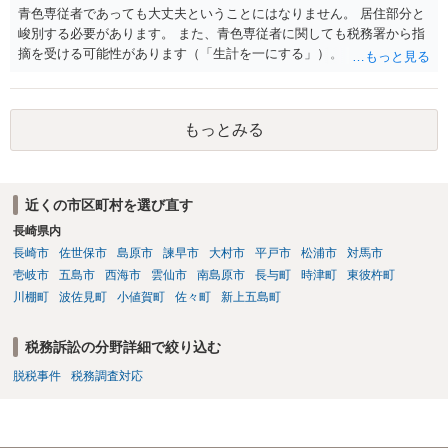
青色専従者であっても大丈夫ということにはなりません。 居住部分と
峻別する必要があります。 また、青色専従者に関しても税務署から指
摘を受ける可能性があります（「生計を一にする」）。
もっとみる
近くの市区町村を選び直す
長崎県内
長崎市
佐世保市
島原市
諫早市
大村市
平戸市
松浦市
対馬市
壱岐市
五島市
西海市
雲仙市
南島原市
長与町
時津町
東彼杵町
川棚町
波佐見町
小値賀町
佐々町
新上五島町
税務訴訟の分野詳細で絞り込む
脱税事件
税務調査対応