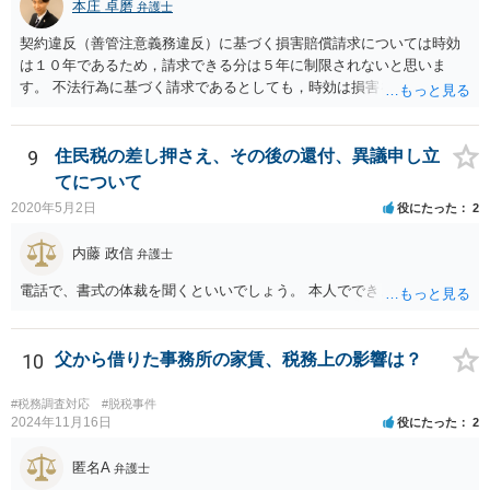
本庄 卓磨
弁護士
契約違反（善管注意義務違反）に基づく損害賠償請求については時効
は１０年であるため，請求できる分は５年に制限されないと思いま
す。 不法行為に基づく請求であるとしても，時効は損害を知ってから
３年です。 金額も大きいとのことですので，弁護士にご相談されるこ
とをお勧めいたします。
9
住民税の差し押さえ、その後の還付、異議申し立
てについて
2020年5月2日
役にたった
2
内藤 政信
弁護士
電話で、書式の体裁を聞くといいでしょう。 本人でできますね。
10
父から借りた事務所の家賃、税務上の影響は？
#税務調査対応
#脱税事件
2024年11月16日
役にたった
2
匿名A
弁護士