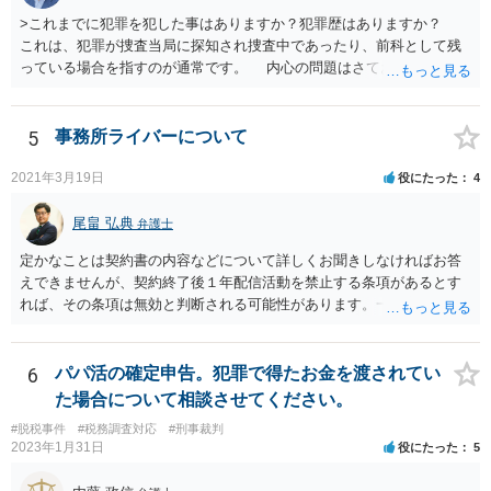
>これまでに犯罪を犯した事はありますか？犯罪歴はありますか？
これは、犯罪が捜査当局に探知され捜査中であったり、前科として残
っている場合を指すのが通常です。 内心の問題はさておき、ご質問
の状況であれば「いいえ」と回答するのがセオリーかと思います。
5
事務所ライバーについて
2021年3月19日
役にたった
4
尾畠 弘典
弁護士
定かなことは契約書の内容などについて詳しくお聞きしなければお答
えできませんが、契約終了後１年配信活動を禁止する条項があるとす
れば、その条項は無効と判断される可能性があります。一度実際に弁
護士に相談して、契約書の内容などを確認した上で今後の対応を検討
した方がよろしいかと存じます。
6
パパ活の確定申告。犯罪で得たお金を渡されてい
た場合について相談させてください。
#脱税事件
#税務調査対応
#刑事裁判
2023年1月31日
役にたった
5