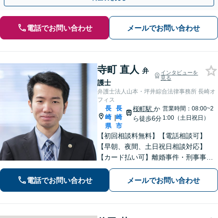
電話でお問い合わせ
メールでお問い合わせ
寺町 直人
弁
インタビューを
見る
護士
弁護士法人山本・坪井綜合法律事務所 長崎オ
フィス
長
長
桜町駅
か
営業時間：08:00~2
崎
崎
|
1:00（土日祝日）
ら徒歩6分
県
市
【初回相談料無料】【電話相談可】
【早朝、夜間、土日祝日相談対応】
【カード払い可】離婚事件・刑事事
件・交通事故の専門弁護士があなたの
お悩みを解決いたします。一人で悩ま
電話でお問い合わせ
メールでお問い合わせ
ずに新たな一歩をわたしたちと。