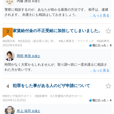
内藤 政信
弁護士
警察に相談するのが、あなたが助かる最善の方法です。 相手は、逮捕
されます。 弁護士にも相談はしておきましょう。
3
家賃給付金の不正受給に加担してしまいました。
#副業詐欺
#抗告訴訟（処分取り消し等）
#個人事業主・フリーランス
#脱税事件
2022年4月6日
役にたった
8
岡部 将吾
弁護士
時間がなく大変かもしれませんが、取り調べ前に一度弁護士に相談さ
れた方が良いです。
4
犯罪をした事がある人のビザ申請について
#海外ビザ取得サポート
#脱税事件
#入管書類の申請サポート
2024年11月25日
役にたった
6
井上 祐司
弁護士