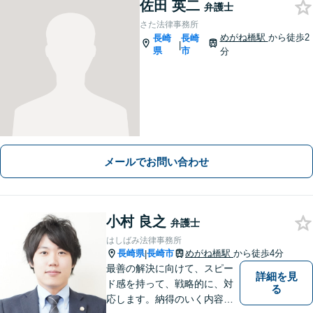
佐田 英二
弁護士
さた法律事務所
めがね橋駅
から徒歩2
長崎
長崎
|
県
市
分
メールでお問い合わせ
小村 良之
弁護士
はしばみ法律事務所
長崎県
長崎市
めがね橋駅
から徒歩4分
|
最善の解決に向けて、スピー
詳細を見
ド感を持って、戦略的に、対
る
応します。納得のいく内容と