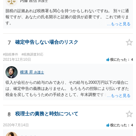
内藤 政信
弁護士
脱税の証拠あれば税務署も関心を持つかもしれないですね。 別々に通
報ですが、あなたの氏名開示と証拠の提供が必要です。 これで終りま
す。
7
確定申告しない場合のリスク
#脱税事件
#税務調査対応
2021年12月10日
役にたった
4
横溝 昇
弁護士
収入が会社からの給与のみであり、その給与も2000万円以下の場合に
は、確定申告の義務はありません。 もろもろの控除により払いすぎた
税金を戻してもらうための手続きとして、年末調整でするのか、確定
申告でするのか、ということになります。 そうではなく、確定申告を
する義務がある場合で確定申告をしなかった場合には、税務署の調査
等があり、本来払うべき税金にプラスして加算税の処分を科される場
8
税理士の責務と時効について
合もあります。 高額なものでもない限り単なる無申告だけでは直ちに
逮捕されないとは思います。
2020年7月14日
役にたった
4