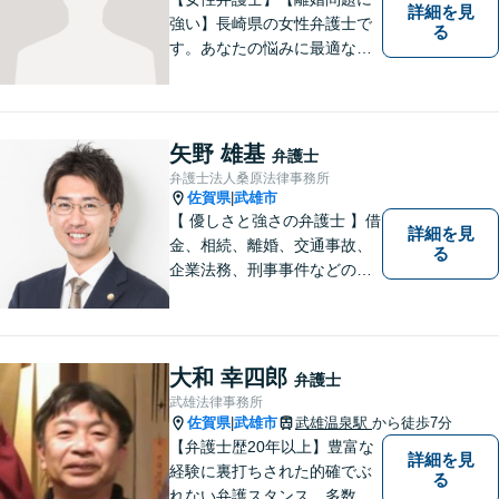
詳細を見
強い】長崎県の女性弁護士で
る
す。あなたの悩みに最適なリ
ーガルサービスを提供させて
いただきます。
矢野 雄基
弁護士
弁護士法人桑原法律事務所
佐賀県
武雄市
|
【 優しさと強さの弁護士 】借
詳細を見
金、相続、離婚、交通事故、
る
企業法務、刑事事件などのご
相談を承っております。まず
はお気軽にご相談ください。
チーム体制による迅速で最適
なリーガルサービスを提供い
大和 幸四郎
弁護士
たします。
武雄法律事務所
佐賀県
武雄市
武雄温泉駅
から徒歩7分
|
【弁護士歴20年以上】豊富な
詳細を見
経験に裏打ちされた的確でぶ
る
れない弁護スタンス。多数の