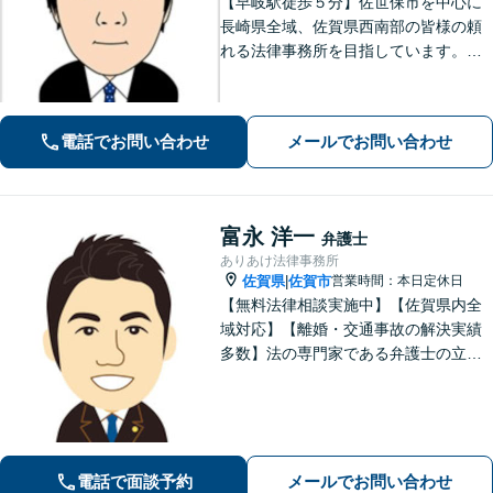
【早岐駅徒歩５分】佐世保市を中心に
長崎県全域、佐賀県西南部の皆様の頼
れる法律事務所を目指しています。相
続・遺言、借金・債務整理、離婚・男
女問題等の身近な法律問題に注力して
います。早期解決には、早めのご相談
電話でお問い合わせ
メールでお問い合わせ
が肝要です。
富永 洋一
弁護士
ありあけ法律事務所
佐賀県
佐賀市
営業時間：本日定休日
|
【無料法律相談実施中】【佐賀県内全
域対応】【離婚・交通事故の解決実績
多数】法の専門家である弁護士の立場
から、依頼者様にとって最も利益とな
ることを第一に考えます。
電話で面談予約
メールでお問い合わせ