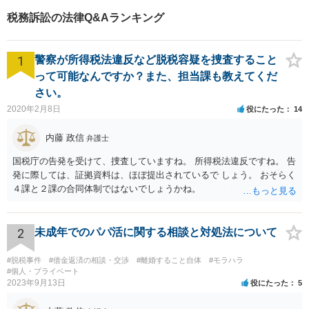
ら遺言書までトータルサポー
税務訴訟の法律Q&Aランキング
ト【JR熊本駅から徒歩1分】
1
警察が所得税法違反など脱税容疑を捜査すること
って可能なんですか？また、担当課も教えてくだ
さい。
2020年2月8日
役にたった
14
内藤 政信
弁護士
国税庁の告発を受けて、捜査していますね。 所得税法違反ですね。 告
発に際しては、証拠資料は、ほぼ提出されているで しょう。 おそらく
４課と２課の合同体制ではないでしょうかね。
2
未成年でのパパ活に関する相談と対処法について
#脱税事件
#借金返済の相談・交渉
#離婚すること自体
#モラハラ
#個人・プライベート
2023年9月13日
役にたった
5