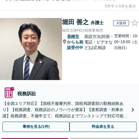
5件中 1-5件を表示
堀田 善之
弁護士
大阪府
堀田法律特許税務事務所
営業時間：10:
長崎市
面談方法(対面・
からも相
電話・ビデオな
00~18:00（土
談受付中
ど)は応相談
日祝日）
税務訴訟
【全国エリア対応】【国税不服審判所、国税局調査部の勤務経験あ
り】【税務調査、税務訴訟のノウハウが豊富】【査察調査・刑事弁
護】税務調査、不服申立て、税務訴訟までワンストップで対応可能！
事業承継にも対応【休日・夜間相談可】
事例を見る(1件)
料金表を見る