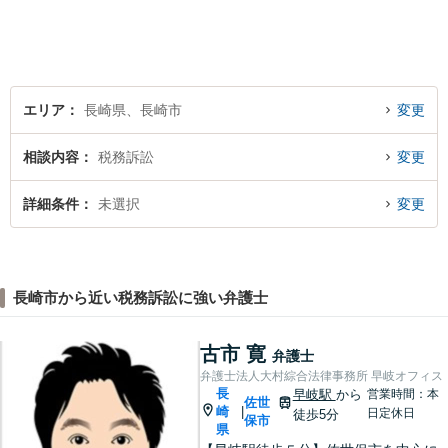
お困りの方はお気軽に弁護士
にご相談ください。
エリア
長崎県、長崎市
変更
相談内容
税務訴訟
変更
詳細条件
未選択
変更
長崎市から近い税務訴訟に強い弁護士
古市 寛
弁護士
弁護士法人大村綜合法律事務所 早岐オフィス
長
早岐駅
から
営業時間：本
佐世
崎
|
日定休日
徒歩5分
保市
県