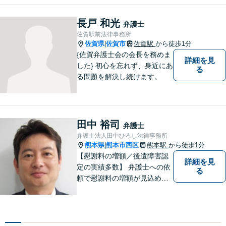
チーム体制による迅速で最適
なリーガルサービスを提供い
長戸 和光
弁護士
たします。
佐賀駅前法律事務所
佐賀県
佐賀市
佐賀駅
から徒歩1分
|
{佐賀弁護士会の会長を務めま
詳細を見
した} 初心を忘れず、身近にあ
る
る問題を解決し続けます。
田中 裕司
弁護士
弁護士法人田中ひろし法律事務所
熊本県
熊本市西区
熊本駅
から徒歩1分
|
【慰謝料の増額／後遺障害認
詳細を見
定の実績多数】 弁護士への依
る
頼で慰謝料の増額が見込めま
す【破産・任意整理・個人再
生に対応】ご希望に沿った債
務整理をご提案【遺産相続の
ノウハウ多数】相続手続きか