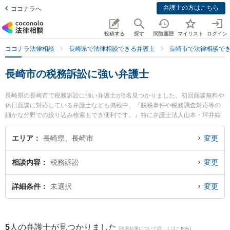
弁護士の方はこちら
ココナラへ
投稿する
探す
閲覧履歴
マイリスト
ログイン
ココナラ法律相談
長崎県で法律相談できる弁護士
長崎市で法律相談で
長崎市の税務訴訟に強い弁護士
長崎県の長崎市で税務訴訟に強い弁護士が5名見つかりました。初回面談無料や
休日面談に対応している弁護士なども掲載中。『脱税事件や税務調査対応等の
細かな分野での絞り込み検索もでき便利です。』特に弁護士法人山本・坪井綜
合法律事務所 長崎オフィスの寺町 直人弁護士やさた法律事務所の佐田 英二弁
護士、はしばみ法律事務所の小村 良之弁護士のプロフィール情報や弁護士費
エリア
長崎県、長崎市
変更
用、強みなどが注目されています。『長崎市で土日や夜間に発生した税務訴訟
のトラブルを今すぐに弁護士に相談したい』『税務訴訟のトラブル解決の実績
相談内容
税務訴訟
変更
豊富な近くの弁護士を検索したい』『初回相談無料で税務訴訟を法律相談でき
る長崎市内の弁護士に相談予約したい』などでお困りの相談者さんにおすすめ
です。
詳細条件
未選択
変更
5
人の弁護士が見つかりました
(検索結果について詳しくは
こちら
)