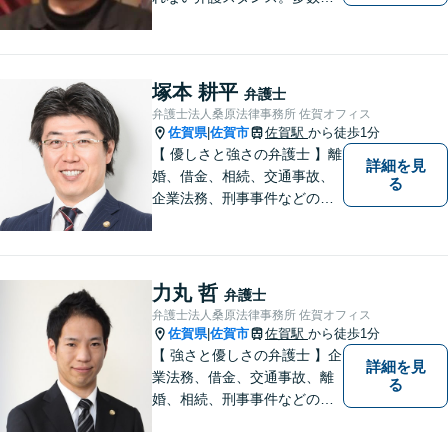
著書・メディア出演あり。
【借金・債務整理】約2000件
の解決実績。【相続遺言】司
法書士などとも連携しワンス
塚本 耕平
弁護士
トップで解決。難事件には他
弁護士法人桑原法律事務所 佐賀オフィス
弁護士と協力も。元調停委
佐賀県
佐賀市
佐賀駅
から徒歩1分
|
員。
【 優しさと強さの弁護士 】離
詳細を見
婚、借金、相続、交通事故、
る
企業法務、刑事事件などのご
相談を承っております。まず
はお気軽にご相談ください。
チーム体制による迅速で最適
なリーガルサービスを提供い
力丸 哲
弁護士
たします。
弁護士法人桑原法律事務所 佐賀オフィス
佐賀県
佐賀市
佐賀駅
から徒歩1分
|
【 強さと優しさの弁護士 】企
詳細を見
業法務、借金、交通事故、離
る
婚、相続、刑事事件などのご
相談を承っております。まず
はお気軽にご相談ください。