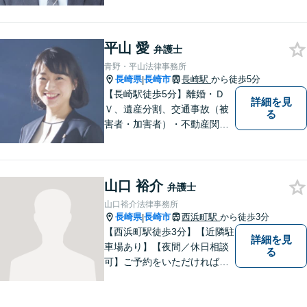
費用となるよう心がけていま
すので、まずはお気軽にご相
談ください。
平山 愛
弁護士
青野・平山法律事務所
長崎県
長崎市
長崎駅
から徒歩5分
|
【長崎駅徒歩5分】離婚・Ｄ
詳細を見
Ｖ、遺産分割、交通事故（被
る
害者・加害者）・不動産関連
の問題ならお一人で悩まずお
気軽にご相談ください。依頼
者様と共に全力で戦います。
山口 裕介
弁護士
山口裕介法律事務所
長崎県
長崎市
西浜町駅
から徒歩3分
|
【西浜町駅徒歩3分】【近隣駐
詳細を見
車場あり】【夜間／休日相談
る
可】ご予約をいただければ、
土日祝日・夜間でも対応いた
します。個人・法人問わず、