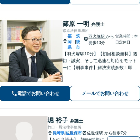
篠原 一明
弁護士
篠原法律事務所
福
筑
羽犬塚駅
から
営業時間：本
岡
後
|
日定休日
徒歩10分
県
市
【羽犬塚駅10分】【初回相談無料】親
切・誠実、そして迅速な対応をモット
ーに【刑事事件】解決実績多数！即時
接見可。被害者感情にも配慮し、円滑
な解決を図ります【離婚問題】将来の
選択肢と法的権利を明確にし、納得の
電話でお問い合わせ
メールでお問い合わせ
いく決断ができるよう支援いたします
堀 裕子
弁護士
竹口・堀法律事務所
長崎県
佐世保市
佐世保駅
から徒歩7分
|
【女性弁護士】【離婚問題に