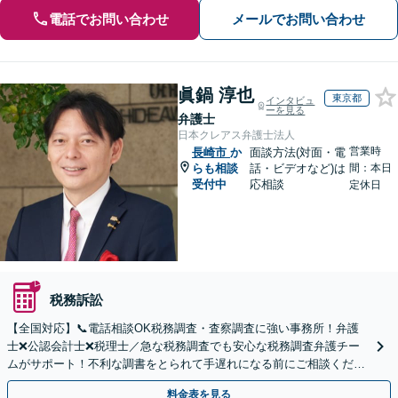
電話でお問い合わせ
メールでお問い合わせ
眞鍋 淳也
東京都
インタビュ
ーを見る
弁護士
日本クレアス弁護士法人
営業時
長崎市
か
面談方法(対面・電
らも相談
話・ビデオなど)は
間：本日
受付中
応相談
定休日
税務訴訟
【全国対応】📞電話相談OK税務調査・査察調査に強い事務所！弁護
士❌公認会計士❌税理士／急な税務調査でも安心な税務調査弁護チー
ムがサポート！不利な調書をとられて手遅れになる前にご相談くださ
い。
料金表を見る