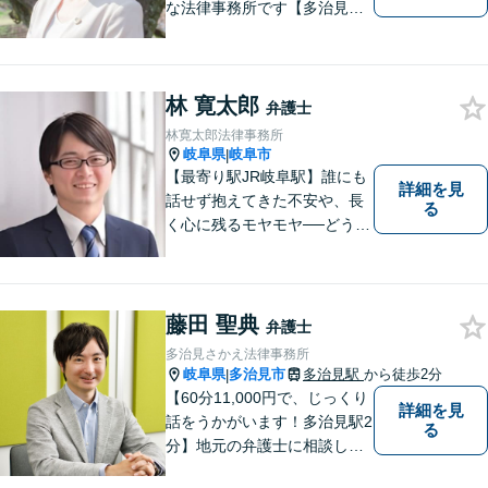
な法律事務所です【多治見駅
北口より徒歩11分】専用駐車
場も完備。多治見市・土岐
市・瑞浪市・恵那市・中津川
林 寛太郎
市など東濃地方を中心エリア
弁護士
として活動している法律事務
林寛太郎法律事務所
所です。
岐阜県
岐阜市
|
【最寄り駅JR岐阜駅】誰にも
詳細を見
話せず抱えてきた不安や、長
る
く心に残るモヤモヤ──どうぞ
安心してお聞かせください。
あなたの想いに丁寧に寄り添
いながら、これからの一歩を
一緒に見つけていきます。
藤田 聖典
弁護士
【丁寧なヒアリング】【地域
多治見さかえ法律事務所
密着型の法律事務所】
岐阜県
多治見市
多治見駅
から徒歩2分
|
【60分11,000円で、じっくり
詳細を見
話をうかがいます！多治見駅2
る
分】地元の弁護士に相談した
い方、離婚・男女問題・交際