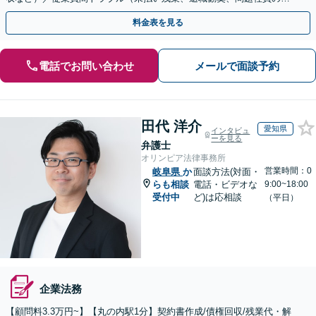
応）／顧問契約ほか」
料金表を見る
電話でお問い合わせ
メールで面談予約
田代 洋介
愛知県
インタビュ
ーを見る
弁護士
オリンピア法律事務所
営業時間：0
岐阜県
か
面談方法(対面・
らも相談
電話・ビデオな
9:00~18:00
受付中
ど)は応相談
（平日）
企業法務
【顧問料3.3万円~】【丸の内駅1分】契約書作成/債権回収/残業代・解