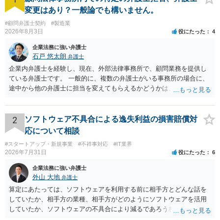
変更はあり？一般論でも構いません。
#顧問弁護士契約
#製造業
2026年8月3日
役にたった
4
企業法務に強い弁護士
石戸 悠太朗
弁護士
企業内弁護士を経験し、現在、外部法律事務所で、顧問業務を提供し
ている弁護士です。 一般的に、複数の弁護士がいる事務所の場合に、
途中から他の弁護士に担当を変えてもらえるかどうかは、当該事務所
の代表の判断に委ねられています。 もっとも、代表としても、依頼者
が不満を抱いている弁護士を担当にすることは望ましくないため、別
の弁護士に変更するのが通常でしょう。それでも、担当弁護士を変え
2
ソフトウェア不具合による逸失利益の損害賠償対
てくれない場合は、他の弁護士の担当案件が一般で担当を変えられな
応について相談
いなどの事情があるかと思います。 担当弁護士が変わらず、仕事内容
#スタートアップ・新規事業
#不祥事対応
#IT業界
も改善されない場合には、決済権限を持つ上司に相談し、顧問契約自
2026年7月31日
役にたった
6
体を見直すのが一番かと思います。
企業法務に強い弁護士
外山 大地
弁護士
算定にあたっては、ソフトウェアを利用する前に相手方とどんな話を
していたか、相手方の業種、相手方がどのようにソフトウェアを活用
していたか、ソフトウェアの不具合により減るであろう相手方の将来
の収入がどの程度得られる見込みであったか等、精査する必要があり