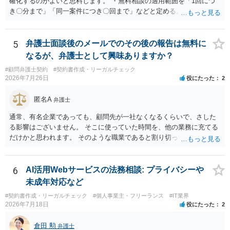
確化するのがよいと思料します。 ・無料相談の適用範囲を「1回につ
と対応のどれかを選択することになります。 以上、ご参考まで。
き〇分まで」「同一案件につき〇回まで」などと定める。 ・無料相談
の範囲を超える継続的な質疑応答やメール対応は原則として受け付け
ず、継続して対応する場合は「個別受任（有料契約）」が必要であ
る。 ・無料相談から個別の事件処理へ移行する場合は、弁護士と従業
5
弁護士面談後のメールでのその後の報告は無料に
員との間で必ず個別の委任契約書を締結し、着手金や報酬等の費用体
なるが、弁護士として興味ありますか？
系を事前に明示する手続を義務付ける。 相談料が無料であっても、法
#顧問弁護士契約
#契約書作成・リーガルチェック
律相談という法的サービスを提供する以上、弁護士は善良な管理者の
2026年7月26日
役にたった
2
注意をもって対応する義務（善管注意義務）を負うものと思料しま
す。したがって、著しく不誠実な対応、放置、あるいは誤った不当な
匿名A
弁護士
回答を繰り返したような場合には、弁護士法上の誠実義務違反や品位
保持違反（弁護士法56条1項）として、弁護士会の懲戒対象となり得る
通常、有名企業であっても、顧問先が一社なくなるくらいで、さした
との理解でよいと考えます。 新たな法律事務所を探す手段について
る影響はございません。 そこに使っていた時間を、他の業務に充てる
は、このウェブサイトで探す方法のほか、弁護士会や法律事務所に直
だけかと思われます。 そのような職業であると割り切ってご相談され
接問い合わせをする方法もあり得ると存じます。
た方が、かえって良い弁護士に巡り会えるのではないかと思います。
相談者様のご意見が反映されることを、お祈りしております。
6
AI活用Webサービスの法務相談: プライバシーや
未成年対応など
#契約書作成・リーガルチェック
#個人事業主・フリーランス
#IT業界
2026年7月18日
役にたった
2
倉田 勲
弁護士