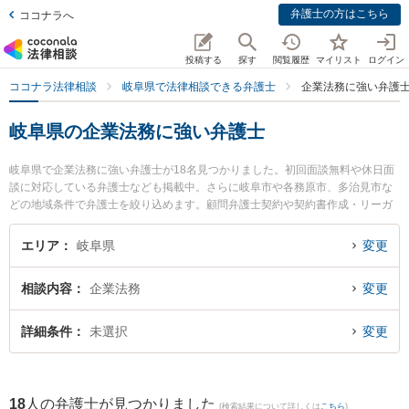
弁護士の方はこちら
ココナラへ
投稿する
探す
閲覧履歴
マイリスト
ログイン
ココナラ法律相談
岐阜県で法律相談できる弁護士
企業法務に強い弁護
岐阜県の企業法務に強い弁護士
岐阜県で企業法務に強い弁護士が18名見つかりました。初回面談無料や休日面
談に対応している弁護士なども掲載中。さらに岐阜市や各務原市、多治見市な
どの地域条件で弁護士を絞り込めます。顧問弁護士契約や契約書作成・リーガ
ルチェック、雇用契約書・就業規則作成等の細かな分野での絞り込み検索もで
き便利です。特に旭合同法律事務所 岐阜事務所の平田 伸男弁護士や中村将成法
エリア
岐阜県
変更
律事務所の中村 将成弁護士、清流のまち法律事務所の小林 和久弁護士のプロフ
ィール情報や弁護士費用、強みなどが注目されています。『岐阜県で土日や夜
相談内容
企業法務
変更
間に発生した企業法務のトラブルを今すぐに弁護士に相談したい』『企業法務
のトラブル解決の実績豊富な近くの弁護士を検索したい』『初回相談無料で企
業法務を法律相談できる岐阜県内の弁護士に相談予約したい』などでお困りの
詳細条件
未選択
変更
相談者さんにおすすめです。
18
人の弁護士が見つかりました
(検索結果について詳しくは
こちら
)