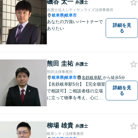
磯谷 太一
ご提案いたします。【夫婦カ
弁護士
ウンセラーの資格あり】
弁護士法人シティサンライズ法律事務所
岐阜県
岐阜市
|
あなたの力強いパートナーで
詳細を見
ありたい
る
熊田 圭祐
弁護士
熊田法律事務所
岐阜県
岐阜市
名鉄岐阜駅
から徒歩5分
|
【名鉄岐阜駅5分】【完全個室
詳細を見
で相談可】ご相談者様の立場
る
に立って物事を考え、心に寄
り添って解決に導くことを大
切にしています。法律問題は
お早めの相談が納得のいく解
柳場 雄貴
決への第一歩です。小さな問
弁護士
題から大きな問題まで、お気
岐阜シティ法律事務所