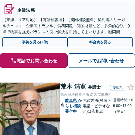
企業法務
【東海エリア対応】 【電話相談可】【初回相談無料】契約書のリーガ
ルチェック、企業間トラブル、労務問題、知的財産など。多角的な視
点で物事を捉えバランスの良い解決を目指してまいります。顧問契約
は月額5,000円から対応可【夜間＆休日面談OK】
事例を見る(2件)
料金表を見る
電話でお問い合わせ
メールでお問い合わせ
荒木 清寛
弁護士
愛知県
旭合同法律事務所 名古屋事務所
営業時間：0
岐阜県
か
面談方法(対面・
らも相談
電話・ビデオな
9:00~17:00
受付中
ど)は応相談
（平日）