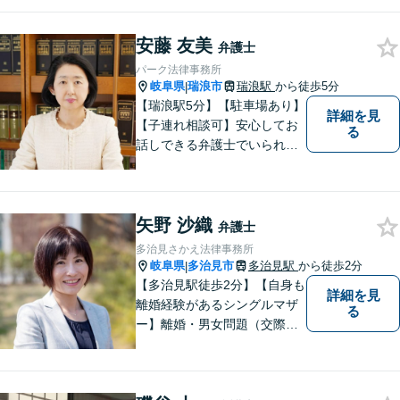
トラブル・相続といった個人
のお悩みから、企業のお悩み
安藤 友美
まで。相談料は、平日営業時
弁護士
間内は60分11,000円。じっく
パーク法律事務所
り話をうかがいます。
岐阜県
瑞浪市
瑞浪駅
から徒歩5分
|
【瑞浪駅5分】【駐車場あり】
詳細を見
【子連れ相談可】安心してお
る
話しできる弁護士でいられる
ように、依頼者の方のお話を
しっかり伺い分かりやすく親
身にサポートさせていただき
矢野 沙織
ます。より良い解決ができる
弁護士
ようサポートしたいと考えて
多治見さかえ法律事務所
おります。
岐阜県
多治見市
多治見駅
から徒歩2分
|
【多治見駅徒歩2分】【自身も
詳細を見
離婚経験があるシングルマザ
る
ー】離婚・男女問題（交際ト
ラブル）はお任せください。
自身の経験をもとに、離婚後
の生活まで見据えた解決策を