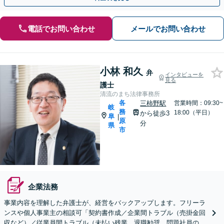
電話でお問い合わせ
メールでお問い合わせ
小林 和久
弁
インタビューを
見る
護士
清流のまち法律事務所
各
三柿野駅
営業時間：09:30~
岐
務
18:00（平日）
から徒歩3
阜
|
原
分
県
市
企業法務
事業内容を理解した弁護士が、経営をバックアップします。フリーラ
ンスや個人事業主の相談可「契約書作成／企業間トラブル（売掛金回
収など）／従業員間トラブル（未払い残業、退職勧奨、問題社員の対