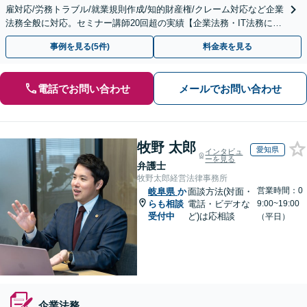
雇対応/労務トラブル/就業規則作成/知的財産権/クレーム対応など企業
法務全般に対応。セミナー講師20回超の実績【企業法務・IT法務に精
通】
事例を見る(5件)
料金表を見る
電話でお問い合わせ
メールでお問い合わせ
牧野 太郎
愛知県
インタビュ
ーを見る
弁護士
牧野太郎経営法律事務所
営業時間：0
岐阜県
か
面談方法(対面・
らも相談
電話・ビデオな
9:00~19:00
受付中
ど)は応相談
（平日）
企業法務