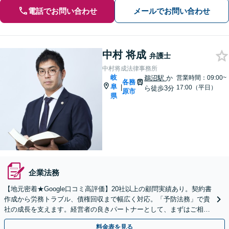
電話でお問い合わせ
メールでお問い合わせ
中村 将成
弁護士
中村将成法律事務所
岐
鵜沼駅
か
営業時間：09:00~
各務
阜
|
17:00（平日）
ら徒歩3分
原市
県
企業法務
【地元密着★Google口コミ高評価】20社以上の顧問実績あり。契約書
作成から労務トラブル、債権回収まで幅広く対応。「予防法務」で貴
社の成長を支えます。経営者の良きパートナーとして、まずはご相談
ください【休日・夜間相談可】【駐車場あり】
料金表を見る