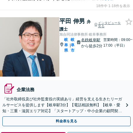
18件中 1-18件を表示
平田 伸男
弁
インタビューを
見る
護士
旭合同法律事務所 岐阜事務所
岐
岐
名鉄岐阜駅
営業時間：09:00~
阜
阜
|
17:00（平日）
から徒歩2分
県
市
企業法務
「社外取締役及び社外監査役の実績あり」経営を支える生きたリーガ
ルサービスを提供します【岐阜駅3分】【電話相談無料】【岐阜・愛
知・三重・滋賀エリア対応】「スタートアップ・中小企業の顧問契約
対応」中古車販売・ブライダル業界・製造業・人材派遣など
料金表を見る