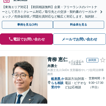
【東海エリア対応】【初回相談無料】企業・フリーランスのパートナ
ーとして尽力！クレーム対応／取引先との交渉・契約書のリーガルチ
ェック／売掛金回収／問題社員対応など幅広く対応します。知的財産
権の相談もお任せ！【顧問契約も受付中】【完全個室】
事例を見る(3件)
料金表を見る
電話でお問い合わせ
メールでお問い合わせ
青柳 恵仁
静岡県
インタビュ
ーを見る
弁護士
弁護士法人GoDo 支部藤枝やいづ合同法律事
務所
営業時間：0
岐阜県
か
面談方法(対面・
らも相談
電話・ビデオな
9:30~17:30
受付中
ど)は応相談
（平日）