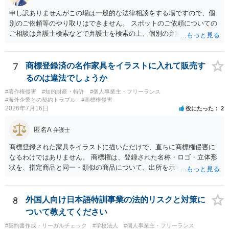
申し訳ありませんがこの場は一般的な法律相談をする場ですので、個
別のご依頼等のやり取りはできません。 スポットのご依頼についての
ご相談は弁護士検索などで弁護士を検索の上、個別の弁護士にご連絡
ください。
7
商標登録済の名作家具をイラストに入れて販売す
るのは違法でしょうか
#著作権侵害
#知的財産・特許
#個人事業主・フリーランス
#海外企業との契約トラブル
#商標権侵害
2026年7月16日
役にたった
2
匿名A
弁護士
商標登録された家具をイラストに描いただけで、直ちに商標権侵害に
なるわけではありません。 商標権は、登録された名称・ロゴ・立体形
状を、指定商品と同一・類似の商品について、出所を示す表示として
使用した場合に問題となります。したがって、家具を作品の題材とし
て描くにとどまる場合は、通常、商標権侵害にはなりにくいと考えら
れます。 ただし、家具名や特徴的な形状を商品名・広告に大きく表示
8
外国人向け日本語特訓事業の法的リスクと対策に
し、公式商品やライセンス商品と誤認させる販売方法であれば、商標
ついて教えてください
権や不正競争防止法上の問題が生じ得ます。家具のデザインに著作権
#契約書作成・リーガルチェック
#学校法人
#個人事業主・フリーランス
が認められる場合は、著作権も別途問題となります。 無料のSNS投稿