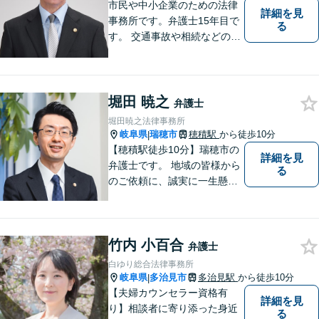
市民や中小企業のための法律
詳細を見
事務所です。弁護士15年目で
る
す。 交通事故や相続などの相
談料は、初回無料です。 交通
事故などの民事事件や、相続
などの家事事件を解決してき
ました。特に交通事故では多
堀田 暁之
弁護士
くの後遺障害事故や死亡事故
堀田暁之法律事務所
を解決してきました。
岐阜県
瑞穂市
穂積駅
から徒歩10分
|
【穂積駅徒歩10分】瑞穂市の
詳細を見
弁護士です。 地域の皆様から
る
のご依頼に、誠実に一生懸命
に取り組みます。2015年の弁
護士登録以来、刑事事件や交
通事故・慰謝料・借金問題を
竹内 小百合
はじめとする民事事件に対応
弁護士
してきました。お気軽にお電
白ゆり総合法律事務所
話ください【駐車場完備】
岐阜県
多治見市
多治見駅
から徒歩10分
|
【夫婦カウンセラー資格有
詳細を見
り】相談者に寄り添った身近
る