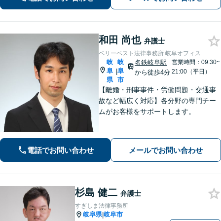
ひご相談ください【柔軟な費用体系】
和田 尚也
弁護士
ベリーベスト法律事務所 岐阜オフィス
岐
岐
名鉄岐阜駅
営業時間：09:30~
阜
阜
|
21:00（平日）
から徒歩4分
県
市
【離婚・刑事事件・労働問題・交通事
故など幅広く対応】各分野の専門チー
ムがお客様をサポートします。
電話でお問い合わせ
メールでお問い合わせ
杉島 健二
弁護士
すぎしま法律事務所
岐阜県
岐阜市
|