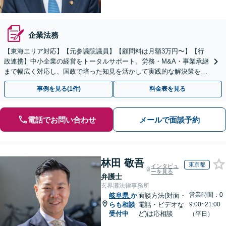
企業法務
【東海エリア対応】【元参議院議員】【顧問料は月額3万円〜】【行
政連携】中小企業の経営をトータルサポート。労務・M&A・事業承継
まで幅広く対応し、国政で培った知見を活かして実践的な解決策をご
提案します。まずはお気軽にご相談ください。
事例を見る(1件)
料金表を見る
電話でお問い合わせ
メールで面談予約
林田 敬吾
東京都
インタビュ
ーを見る
弁護士
玄界灘法律事務所
営業時間：0
岐阜県
か
面談方法(対面・
らも相談
電話・ビデオな
9:00~21:00
受付中
ど)は応相談
（平日）