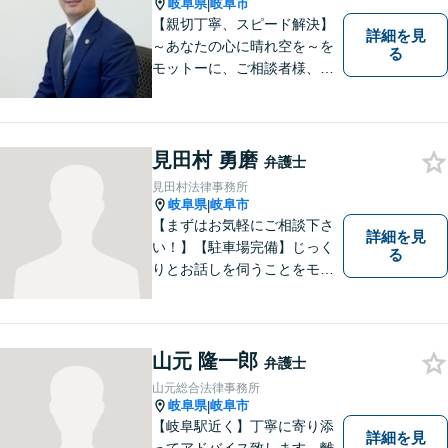
軽にご相談ください。
岐阜県
岐阜市
|
【親切丁寧、スピード解決】
詳細を見
～あなたの心に晴れ空を～を
る
モットーに、ご相談者様、依
頼者様の良きリーガルパート
ナーになれるよう責任を持っ
てサポートさせて頂きます。
お気軽にご相談下さい。
見田村 勇磨
弁護士
見田村法律事務所
岐阜県
岐阜市
|
【まずはお気軽にご相談下さ
詳細を見
い！】【駐車場完備】じっく
る
りとお話しを伺うことをモッ
トーにしております。
山元 隆一郎
弁護士
山元総合法律事務所
岐阜県
岐阜市
|
【岐阜駅近く】丁寧に寄り添
詳細を見