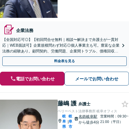
企業法務
【全国対応可◎】【初回問合せ無料｜相談〜解決まで弁護士が一貫対
応｜WEB面談可】企業規模問わず対応◎個人事業主も可。豊富な企業
法務の経験あり。顧問契約、労働問題、企業間トラブル、債権回収、
契約書のリーガルチェック等、サポートします。
料金表を見る
電話でお問い合わせ
メールでお問い合わせ
藤嶋 護
弁護士
ベリーベスト法律事務所 岐阜オフィス
岐
岐
名鉄岐阜駅
営業時間：09:30~
阜
阜
|
21:00（平日）
から徒歩4分
県
市