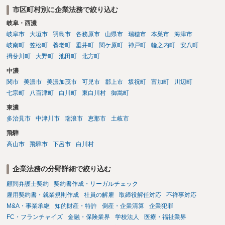
市区町村別に企業法務で絞り込む
岐阜・西濃
岐阜市
大垣市
羽島市
各務原市
山県市
瑞穂市
本巣市
海津市
岐南町
笠松町
養老町
垂井町
関ケ原町
神戸町
輪之内町
安八町
揖斐川町
大野町
池田町
北方町
中濃
関市
美濃市
美濃加茂市
可児市
郡上市
坂祝町
富加町
川辺町
七宗町
八百津町
白川町
東白川村
御嵩町
東濃
多治見市
中津川市
瑞浪市
恵那市
土岐市
飛騨
高山市
飛騨市
下呂市
白川村
企業法務の分野詳細で絞り込む
顧問弁護士契約
契約書作成・リーガルチェック
雇用契約書・就業規則作成
社員の解雇
取締役解任対応
不祥事対応
M&A・事業承継
知的財産・特許
倒産・企業清算
企業犯罪
FC・フランチャイズ
金融・保険業界
学校法人
医療・福祉業界