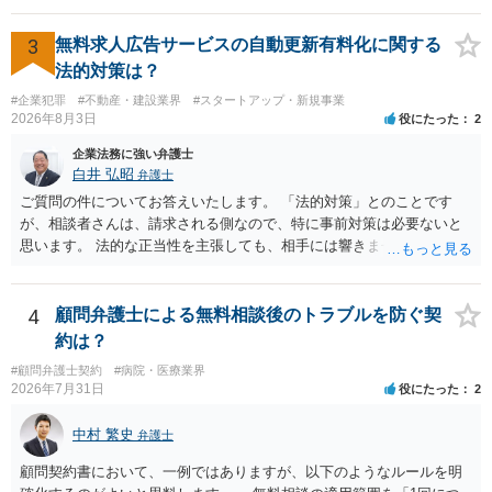
ます。 すでに王先生からも回答されている通り、最寄りの弁護士に相
談されることをお勧めします。
3
無料求人広告サービスの自動更新有料化に関する
法的対策は？
#企業犯罪
#不動産・建設業界
#スタートアップ・新規事業
2026年8月3日
役にたった
2
企業法務に強い弁護士
白井 弘昭
弁護士
ご質問の件についてお答えいたします。 「法的対策」とのことです
が、相談者さんは、請求される側なので、特に事前対策は必要ないと
思います。 法的な正当性を主張しても、相手には響きません。そもそ
も、法的正当性が薄いことは相手も分かっていますので。 相手方が法
的手段として裁判（おそらく少額訴訟）をするかどうかの問題ですの
で、訴訟を提起してきたら粛々と対応することになります。 少額訴訟
4
顧問弁護士による無料相談後のトラブルを防ぐ契
は、１人（１社）年間１０回までしかできないので、こちらが毅然と
約は？
支払いを拒否すれば、少額訴訟を提起する可能性は、低いものと思わ
#顧問弁護士契約
#病院・医療業界
れます。 ただ、裁判を東京などの遠隔地で起こされますと、対応する
2026年7月31日
役にたった
2
だけで費用がかかりますので、難しいところです。 当事者での対応で
すと、押し負けて支払うかもと考えますので、弁護士に依頼するなど
中村 繁史
弁護士
して対応をすれば、より裁判をしてくる可能性は減りますが、当然費
用がかかります。 毅然と拒否して後は裁判するならしてくださいの対
顧問契約書において、一例ではありますが、以下のようなルールを明
応、弁護士に依頼して同様の対応、裁判してきたら、従業員にて粛々