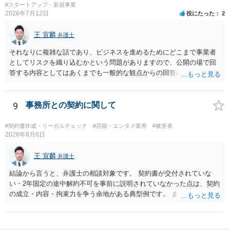
#スタートアップ・新規事業
やプレゼントでも、著作権侵害は成立し得ます。商標権については、
2026年7月12日
役にたった
2
有料か無料かよりも、商標として使用しているかが重要です。 また、
日本の商標権は原則として日本国内にのみ効力を持ちます。外国で販
王 宣麟
弁護士
売する場合は、販売国の商標・意匠等を確認する必要があります。 他
の作家の例は、許諾を得ている、権利が消滅している、侵害に当たら
それなりに複雑な話であり、ビジネスを進めるためにどこまで事業者
ない、又は単に権利行使されていないなど、様々な可能性がありま
としてリスクを織り込むかという問題がありますので、公開の場で回
す。他人が販売していることだけでは、適法とは判断できません。
答する内容としてはあくまでも一般的な観点からの回答になります
が、 全体的な方向性でいえば、 ・提供するサービスの中心を「日本語
授業・言語コーチング」と明確に位置付け、サーフィンや農業体験、
工場見学等のアクティビティは、旅行商品ではなく授業に付随した無
9
事務所との契約に関して
償の交流・学習機会として整理すること。 ・宿泊・交通・レンタカー
等の契約主体および支払は常にクライアント本人と事業者の間で完結
#契約書作成・リーガルチェック
#芸能・エンタメ業界
#被害者
させ、日本語講師は予約手続や支払の代理・媒介・取次・窓口を担わ
2026年8月6日
ないこと。 ・利用規約・免責条項では、①講師は旅行業者ではなく運
送・宿泊等のサービス提供者とは独立した立場であること、②参加者
王 宣麟
弁護士
の移動・アクティビティ参加は自己の判断と責任によること、③講師
結論から言うと、弁護士の相談対象です。 契約書が交付されていな
の故意・重大な過失を除く範囲で事故等についての責任を限定するこ
い・2年固定の途中解約不可を事前に説明されていなかった点は、契約
とを明示すること。 この辺りは意識して書類等を作成された方がよろ
の成立・内容・拘束力を争う余地がある典型例です。 まずは、運営と
しいかと思います。 公開の場で個別具体的な内容に従って回答するの
のやり取り、規約のスクショ等の証拠を集めて、弁護士に相談されて
にも限界がありますので、資料などを持参の上、弁護士の相談される
みてはいかがでしょうか。 また同時並行で（もしまだされていないの
ことをお勧めします。
であれば）書面で退所意思の明確化はしておくべきだと考えます。