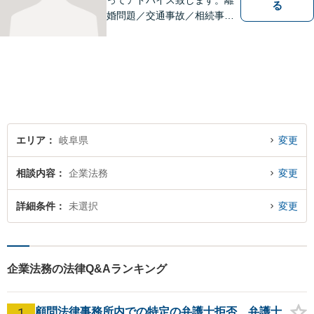
ってアドバイス致します。離
る
婚問題／交通事故／相続事件
／労働問題／借金問題など、
幅広く対応可能。【地域に根
ざした弁護士】難解な事件に
対応するため、必要な場合に
は他事務所の弁護士と連携し
ます。ご相談下さい。
エリア
岐阜県
変更
相談内容
企業法務
変更
詳細条件
未選択
変更
企業法務の法律Q&Aランキング
1
顧問法律事務所内での特定の弁護士拒否、弁護士