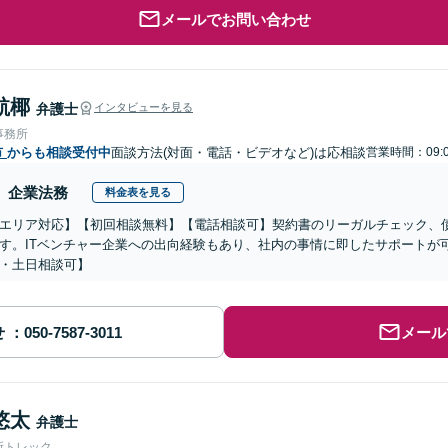
メールでお問い合わせ
航椰
弁護士
インタビューを見る
事務所
市
からも相談受付中
面談方法(対面・電話・ビデオなど)は応相談
営業時間：09:0
企業法務
料金表を見る
エリア対応】【初回相談無料】【電話相談可】契約書のリーガルチェック、債
す。ITベンチャー企業への出向経験もあり、社内の事情に即したサポートが
・土日相談可】
せ
メール
悠太
弁護士
所トレック