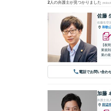
2
人の弁護士が見つかりました
(検索結
佐藤 
佐藤生空
和歌
【夜間
業規則
業の発
電話でお問い合わ
加藤 
弁護士法
田辺