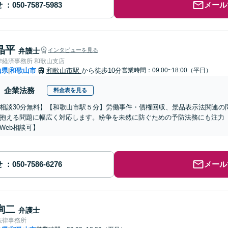
せ
メール
晶平
弁護士
インタビューを見る
律経済事務所 和歌山支店
山県
和歌山市
和歌山市駅
から徒歩10分
営業時間：09:00~18:00（平日）
|
企業法務
料金表を見る
相談30分無料】【和歌山市駅５分】労働事件・債権回収、景品表示法関連の
抱える問題に幅広く対応します。紛争を未然に防ぐための予防法務にも注力
Web相談可】
せ
メール
詢二
弁護士
法律事務所