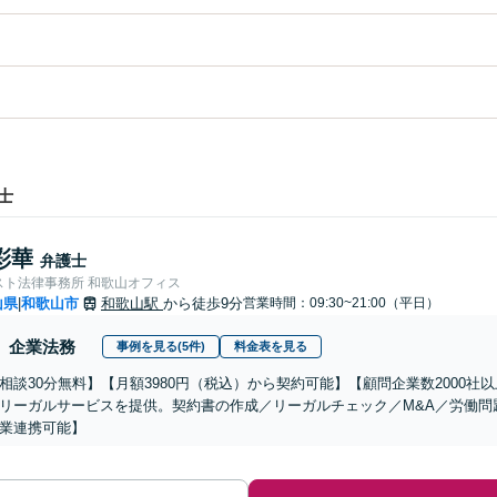
士
彩華
弁護士
スト法律事務所 和歌山オフィス
山県
和歌山市
和歌山駅
から徒歩9分
営業時間：09:30~21:00（平日）
|
企業法務
事例を見る(5件)
料金表を見る
相談30分無料】【月額3980円（税込）から契約可能】【顧問企業数2000
リーガルサービスを提供。契約書の作成／リーガルチェック／M&A／労働問
業連携可能】