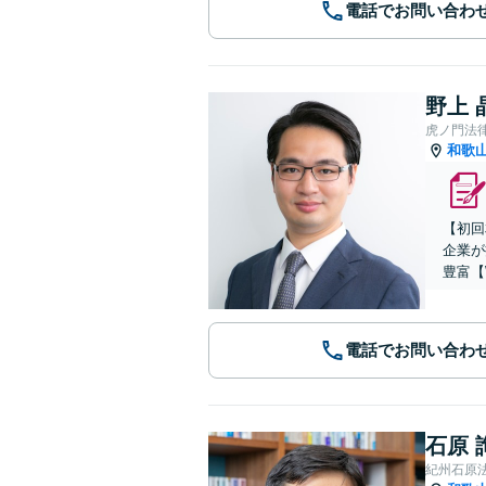
電話でお問い合わ
野上 
虎ノ門法
和歌
【初回
企業が
豊富【
電話でお問い合わ
石原 
紀州石原