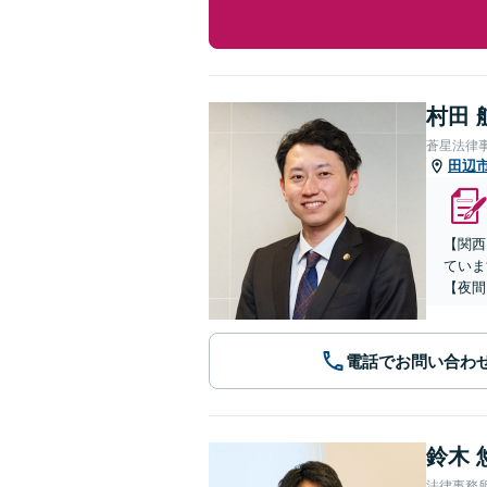
村田 
蒼星法律
田辺
【関西
ていま
【夜間
電話でお問い合わ
鈴木 
法律事務