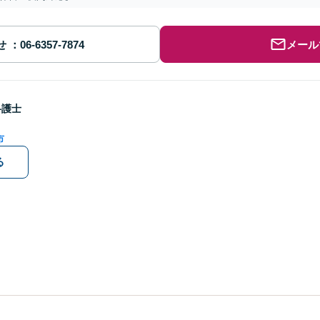
せ
メール
弁護士
市
る