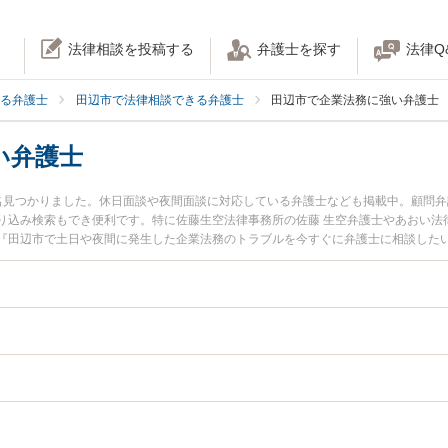
法律相談を投稿する
弁護士を探す
法律Q
る弁護士
田辺市で法律相談できる弁護士
田辺市で企業法務に強い弁護士
い弁護士
名見つかりました。休日面談や夜間面談に対応している弁護士なども掲載中。顧問
り込み検索もでき便利です。特に佐藤生空法律事務所の佐藤 生空弁護士やあおい法
『田辺市で土日や夜間に発生した企業法務のトラブルを今すぐに弁護士に相談した
法務を法律相談できる田辺市内の弁護士に相談予約したい』などでお困りの相談者