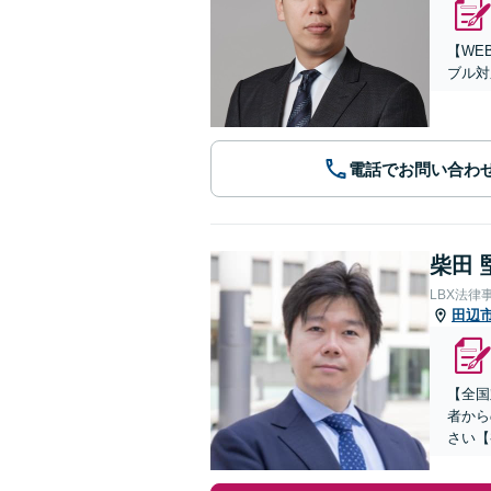
【WE
ブル対
電話でお問い合わ
柴田 
LBX法律
田辺
【全国
者から
さい【