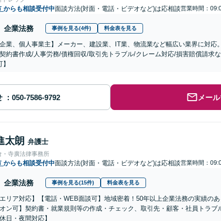
市
からも相談受付中
面談方法(対面・電話・ビデオなど)は応相談
営業時間：09:0
企業法務
事例を見る(4件)
料金表を見る
企業、個人事業主】メーカー、建設業、IT業、物流業など幅広い業界に対応
契約書作成/人事労務/債権回収/取引先トラブル/クレーム対応/損害賠償請求
可】
せ
メール
進太朗
弁護士
倉・寺廣法律事務所
市
からも相談受付中
面談方法(対面・電話・ビデオなど)は応相談
営業時間：09:0
企業法務
事例を見る(15件)
料金表を見る
エリア対応】【電話・WEB面談可】地域密着！50年以上企業法務の実績の
オン可】契約書・就業規則等の作成・チェック、取引先・顧客・社員トラブ
休日・夜間対応】