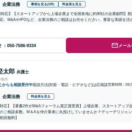
企業法務
事例を見る(5件)
料金表を見る
B対応】【スタートアップから上場企業まで全国各地に約90社の企業顧問】
応、M&AやIPOなど、企業法務のご相談はお任せください。豊富な実績を
せ
メール
堅太郎
弁護士
事務所
市
からも相談受付中
面談方法(対面・電話・ビデオなど)は応相談
営業時間：09:0
企業法務
料金表を見る
対応】【著書2作がM&Aフォーラム賞正賞受賞】上場企業、スタートアップ
のご相談多数。M＆Aを仲介業者に丸投げしていませんか？デューデリジェ
初回無料】