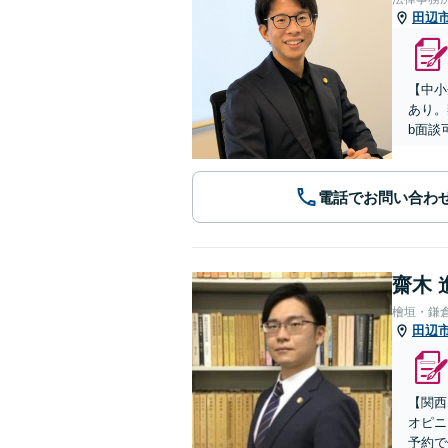
田辺
【中小
あり。
b面談
電話でお問い合わ
齋木 
檜垣・鎌
田辺
【関西
オピニ
予約で