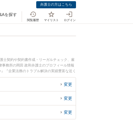
弁護士の方はこちら
&Aを探す
閲覧履歴
マイリスト
ログイン
弁護士契約や契約書作成・リーガルチェック、雇
律事務所の岡田 政和弁護士のプロフィール情報
い』『企業法務のトラブル解決の実績豊富な近く
さんにおすすめです。
変更
変更
変更