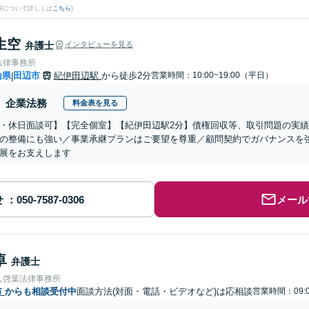
果について詳しくは
こちら
)
生空
弁護士
インタビューを見る
法律事務所
山県
田辺市
紀伊田辺駅
から徒歩2分
営業時間：10:00~19:00（平日）
|
企業法務
料金表を見る
・休日面談可】【完全個室】【紀伊田辺駅2分】債権回収等、取引問題の実
の整備にも強い／事業承継プランはご要望を尊重／顧問契約でガバナンスを
展をお支えします
せ
メール
卓
弁護士
人啓葉法律事務所
市
からも相談受付中
面談方法(対面・電話・ビデオなど)は応相談
営業時間：09:0