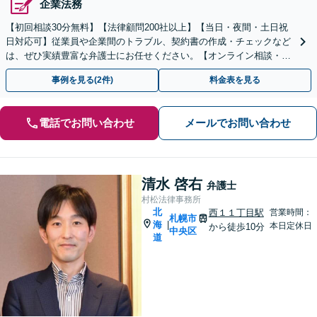
企業法務
【初回相談30分無料】【法律顧問200社以上】【当日・夜間・土日祝
日対応可】従業員や企業間のトラブル、契約書の作成・チェックなど
は、ぜひ実績豊富な弁護士にお任せください。【オンライン相談・電
子契約に対応】
事例を見る(2件)
料金表を見る
電話でお問い合わせ
メールでお問い合わせ
清水 啓右
弁護士
村松法律事務所
北
西１１丁目駅
営業時間：
札幌市
海
|
本日定休日
から徒歩10分
中央区
道