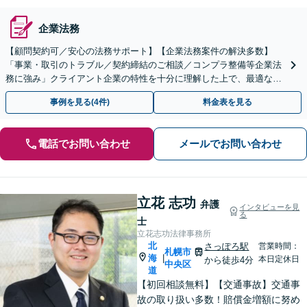
企業法務
【顧問契約可／安心の法務サポート】【企業法務案件の解決多数】
「事業・取引のトラブル／契約締結のご相談／コンプラ整備等企業法
務に強み」クライアント企業の特性を十分に理解した上で、最適な法
的戦略を立案「労務問題全般に対応」【休日・夜間相談可】
事例を見る(4件)
料金表を見る
電話でお問い合わせ
メールでお問い合わせ
立花 志功
弁護
インタビューを見
る
士
立花志功法律事務所
北
さっぽろ駅
営業時間：
札幌市
海
|
本日定休日
から徒歩4分
中央区
道
【初回相談無料】【交通事故】交通事
故の取り扱い多数！賠償金増額に努め