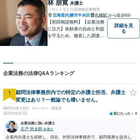
林 朋寛
弁護士
に幅広い相談に対応」【休
ハヤシトモヒロ法律総合事務所
日・夜間相談可】【子連れ相
北海道
札幌市中央区
札幌駅
から徒歩6分
|
談可】【完全個室相談】
【初回相談無料】【企業法務
詳細を見
に注力】依頼者の自由と利益
る
を守るため、徹底した調査・
検討の上で、事件・相談に対
応することを心がけていま
す。専門的な問題でも分かり
やすい説明をすること、動き
のあった都度の報告をして、
企業法務の法律Q&Aランキング
依頼者の不安や疑問の解消に
努めています。
1
顧問法律事務所内での特定の弁護士拒否、弁護士
変更はあり？一般論でも構いません。
#顧問弁護士契約
#メーカー・製造業
2026年8月3日
役にたった
4
企業法務に強い弁護士
石戸 悠太朗
弁護士
企業内弁護士を経験し、現在、外部法律事務所で、顧問業務を提供し