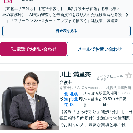
【東北エリア対応】【電話相談可】【9名弁護士が在籍する東北最大
級の事務所】「AI契約審査など最新技術を取り入れた経験豊富な弁護
士」「フリーランス〜スタートアップまで幅広く」建設業、製造業、
不動産業、飲食業、IT業、介護・福祉など
料金表を見る
電話でお問い合わせ
メールでお問い合わせ
川上 満里奈
インタビューを
見る
弁護士
弁護士法人ALG＆Associates 札幌法律事務所
さっぽろ駅
営業時間：00:00~
北
札幌
23:59（土日祝
海
市北
から徒歩2
|
道
区
日）
分
【各線『さっぽろ駅』徒歩2分】【土日
祝日相談予約受付】北海道で法律問題
でお困りの方、豊富な実績と専門性を
持つ弁護士が、ともに解決を目指しま