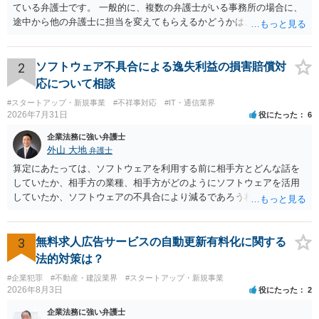
ている弁護士です。 一般的に、複数の弁護士がいる事務所の場合に、
途中から他の弁護士に担当を変えてもらえるかどうかは、当該事務所
の代表の判断に委ねられています。 もっとも、代表としても、依頼者
が不満を抱いている弁護士を担当にすることは望ましくないため、別
の弁護士に変更するのが通常でしょう。それでも、担当弁護士を変え
2
ソフトウェア不具合による逸失利益の損害賠償対
てくれない場合は、他の弁護士の担当案件が一般で担当を変えられな
応について相談
いなどの事情があるかと思います。 担当弁護士が変わらず、仕事内容
#スタートアップ・新規事業
#不祥事対応
#IT・通信業界
も改善されない場合には、決済権限を持つ上司に相談し、顧問契約自
2026年7月31日
役にたった
6
体を見直すのが一番かと思います。
企業法務に強い弁護士
外山 大地
弁護士
算定にあたっては、ソフトウェアを利用する前に相手方とどんな話を
していたか、相手方の業種、相手方がどのようにソフトウェアを活用
していたか、ソフトウェアの不具合により減るであろう相手方の将来
の収入がどの程度得られる見込みであったか等、精査する必要があり
ます。 すでに王先生からも回答されている通り、最寄りの弁護士に相
談されることをお勧めします。
3
無料求人広告サービスの自動更新有料化に関する
法的対策は？
#企業犯罪
#不動産・建設業界
#スタートアップ・新規事業
2026年8月3日
役にたった
2
企業法務に強い弁護士