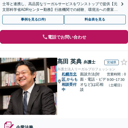
士等と連携し、高品質なリーガルサービスをワンストップで提供【元
文部科学省ADRセンター勤務】行政機関での経験、環境法への豊富な
知識を活かし、事業者さまの抱える問題を解決へ導きます
事例を見る(1件)
料金表を見る
電話でお問い合わせ
髙田 英典
弁護士
宮城県
弁護士法人リーガルプロフェッション
札幌市北
面談方法(対
営業時間：0
区
からも
面・電話・ビデ
9:00~17:30
相談受付
オなど)は応相
（土曜日）
中
談
企業法務