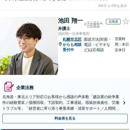
4件中 1-4件を表示
池田 翔一
北海道
インタビュ
ーを見る
弁護士
池田翔一法律事務所
営業時
札幌市北区
面談方法(対面・
からも相談
電話・ビデオな
間：本日
受付中
ど)は応相談
定休日
企業法務
北海道・東北エリア対応◎お客様から感謝の声多数「建設業の紛争案
件の経験豊富／債権回収、下請契約、工事遅延、瑕疵担保責任、労働
トラブル等」「経営者に寄り添う事業承継・清算サポート／人間関係
を含め総合的アドバイス」顧問契約／WEB面談／夜間相談
料金表を見る