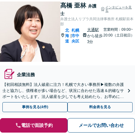
髙橋 亜林
弁護
インタビューを見
る
士
弁護士法人リブラ共同法律事務所 札幌駅前本
部
大通駅
営業時間：09:00~
北
札幌
20:00（土日祝日）
海
市中
から徒歩
|
道
央区
3分
企業法務
【初回相談無料】法人破産に注力！札幌で大きい事務所▶︎複数の弁護
士と協力し、債権者が多い場合など、状況に合わせた迅速＆的確なサ
ポートをいたします。法人破産を少しでも考え始めたら、お早めに
【面談】をご予約ください【休日・夜間相談可】
事例を見る(4件)
料金表を見る
電話で面談予約
メールでお問い合わせ