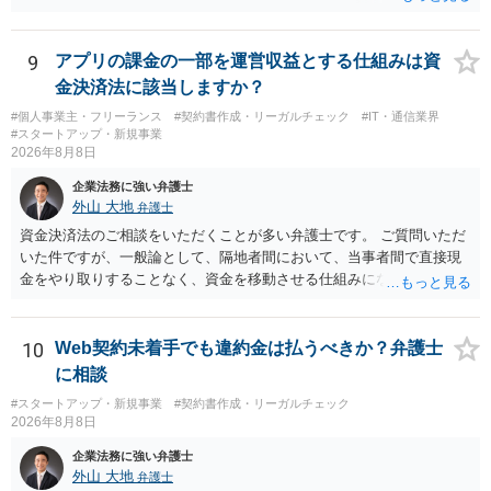
が、 全体的な方向性でいえば、 ・提供するサービスの中心を「日本語
授業・言語コーチング」と明確に位置付け、サーフィンや農業体験、
工場見学等のアクティビティは、旅行商品ではなく授業に付随した無
9
アプリの課金の一部を運営収益とする仕組みは資
償の交流・学習機会として整理すること。 ・宿泊・交通・レンタカー
金決済法に該当しますか？
等の契約主体および支払は常にクライアント本人と事業者の間で完結
#個人事業主・フリーランス
#契約書作成・リーガルチェック
#IT・通信業界
させ、日本語講師は予約手続や支払の代理・媒介・取次・窓口を担わ
#スタートアップ・新規事業
ないこと。 ・利用規約・免責条項では、①講師は旅行業者ではなく運
2026年8月8日
送・宿泊等のサービス提供者とは独立した立場であること、②参加者
企業法務に強い弁護士
の移動・アクティビティ参加は自己の判断と責任によること、③講師
外山 大地
弁護士
の故意・重大な過失を除く範囲で事故等についての責任を限定するこ
とを明示すること。 この辺りは意識して書類等を作成された方がよろ
資金決済法のご相談をいただくことが多い弁護士です。 ご質問いただ
しいかと思います。 公開の場で個別具体的な内容に従って回答するの
いた件ですが、一般論として、隔地者間において、当事者間で直接現
にも限界がありますので、資料などを持参の上、弁護士の相談される
金をやり取りすることなく、資金を移動させる仕組みになりますの
ことをお勧めします。
で、為替取引（資金移動業）に該当する可能性はあります。 もっと
も、為替取引に該当し得る場合であっても、いわゆる収納代行とし
て、資金移動業の規制の対象外となる余地があります。 この点につい
10
Web契約未着手でも違約金は払うべきか？弁護士
ては、単に「利用者から資金を受け取り、寄付団体に送金する」とい
に相談
う資金の流れだけで判断することはできず、アプリの仕組みが利用者
#スタートアップ・新規事業
#契約書作成・リーガルチェック
と寄付団体をつなぐプラットフォームとしてどのように位置付けられ
2026年8月8日
るのか、利用者からの支払がどのような性質のものなのか、寄付の意
思決定や寄付のタイミングがどのように設定されているのかなど、具
企業法務に強い弁護士
体的なサービスの座組を踏まえて検討する必要があります。 そのた
外山 大地
弁護士