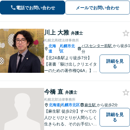
す。
電話でお問い合わせ
メールでお問い合わせ
川上 大雅
弁護士
札幌北商標法律事務所
バスセンター前駅
から徒歩1
北海
札幌市北
|
道
区
分
【北24条駅より徒歩7分】
詳細を見
【著書「駆け出しクリエイタ
る
ーのための著作権Q&A」】商
標・著作権に精通した弁護
士。商標登録出願・アート・
デザイン関連案件の実績豊富
今橋 直
弁護士
札幌北部法律事務所
北海道
札幌市北区
麻生駅
から徒歩2分
|
【麻生駅 徒歩2分】すべての
詳細を見
人ひとりひとりが人間らしく
る
生きられる、そのお手伝いを