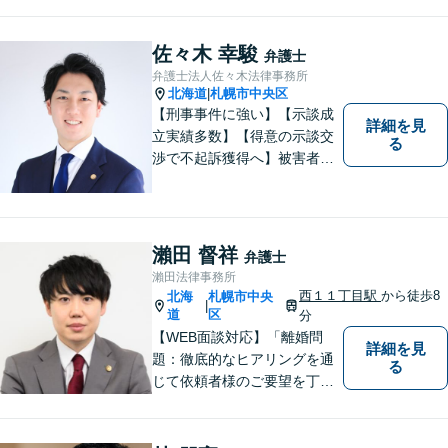
佐々木 幸駿
弁護士
弁護士法人佐々木法律事務所
北海道
札幌市中央区
|
【刑事事件に強い】【示談成
詳細を見
立実績多数】【得意の示談交
る
渉で不起訴獲得へ】被害者感
情にも配慮した丁寧な示談交
渉【すぐに接見に駆けつけま
す】スピード対応で少しでも
早い釈放へ！離婚トラブル／
瀨田 督祥
弁護士
交通事故被害の方の対応実績
瀨田法律事務所
多数
西１１丁目駅
から徒歩8
北海
札幌市中央
|
道
区
分
【WEB面談対応】「離婚問
詳細を見
題：徹底的なヒアリングを通
る
じて依頼者様のご要望を丁寧
に把握」「相続問題：依頼者
様が納得できる解決を目指し
ます！遺産分割の相談を中心