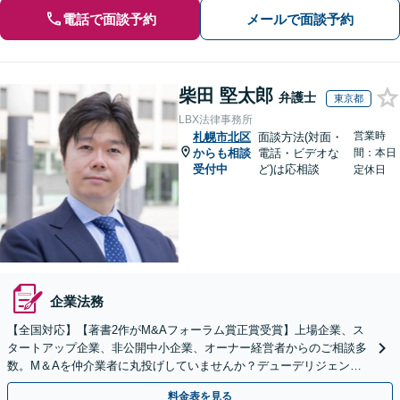
電話で面談予約
メールで面談予約
柴田 堅太郎
弁護士
東京都
LBX法律事務所
営業時
札幌市北区
面談方法(対面・
からも相談
電話・ビデオな
間：本日
受付中
ど)は応相談
定休日
企業法務
【全国対応】【著書2作がM&Aフォーラム賞正賞受賞】上場企業、ス
タートアップ企業、非公開中小企業、オーナー経営者からのご相談多
数。M＆Aを仲介業者に丸投げしていませんか？デューデリジェンス
や契約書作成・交渉はお任せください【初回無料】
料金表を見る