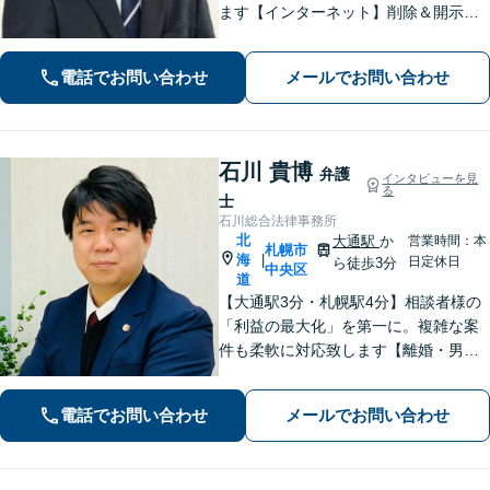
ます【インターネット】削除＆開示請
求はお任せ！書き込んだ方も対応【刑
事事件】超速対応！【電話・メール相
電話でお問い合わせ
メールでお問い合わせ
談可】【大通駅／札幌駅5分】
石川 貴博
弁護
インタビューを見
る
士
石川総合法律事務所
北
大通駅
か
営業時間：本
札幌市
海
|
日定休日
ら徒歩3分
中央区
道
【大通駅3分・札幌駅4分】相談者様の
「利益の最大化」を第一に。複雑な案
件も柔軟に対応致します【離婚・男女
問題】目先の解決だけではなく、未来
を見据えた解決をご提案いたします
電話でお問い合わせ
メールでお問い合わせ
【借金・債務整理】自己破産や個人整
理など新しい未来の始まりを支援いた
します