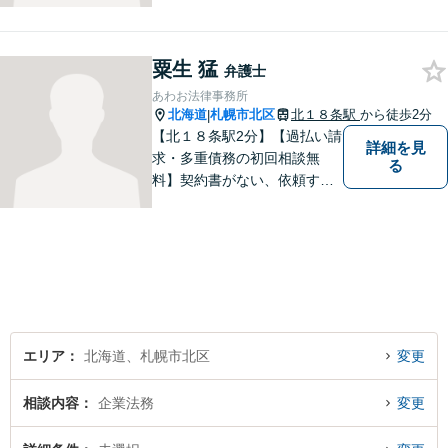
したいと思っています。依頼
者さまの抱えていらっしゃる
不安やご希望を丁寧にお伺い
粟生 猛
いたします。お気軽にご相談
弁護士
ください。
あわお法律事務所
北海道
札幌市北区
北１８条駅
から徒歩2分
|
【北１８条駅2分】【過払い請
詳細を見
求・多重債務の初回相談無
る
料】契約書がない、依頼する
資金がない、多重債務・過払
い請求はおまかせください。
トラブルが起きてから法律を
確認するのではすでに手遅れ
です。役員様のみならず、現
場のスタッフ様も法律知識が
仕事を守ります。
エリア
北海道、札幌市北区
変更
相談内容
企業法務
変更