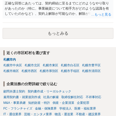
め、現在検討されているアプリについて、資金移動業に該当する可能
正確な回答にあたっては、契約締結に至るまでにどのようなやり取り
性があるか、また、該当する場合にどのようなサービス設計にすれば
があったのか（特に、事業融資について相手方がどのような認識を有
資金移動業に該当しない形（収納代行など）で運用できるかについて
していたのかなど）、契約上解除が可能なのか、解除が可能であると
は、具体的なサービスの仕組みを確認した上で、個別に弁護士へご相
して契約上の違約金等を支払う必要があるのかなど、契約内容や具体
談いただくことをお勧めいたします。
的な経緯を踏まえて精査する必要がございます。 そのため、事情をお
伺いした上での検討が必要となりますので、個別に弁護士へのご相談
もっとみる
をご検討いただければと存じます。
近くの市区町村を選び直す
札幌市内
札幌市中央区
札幌市北区
札幌市東区
札幌市白石区
札幌市豊平区
札幌市南区
札幌市西区
札幌市厚別区
札幌市手稲区
札幌市清田区
企業法務の分野詳細で絞り込む
顧問弁護士契約
契約書作成・リーガルチェック
雇用契約書・就業規則作成
社員の解雇
取締役解任対応
不祥事対応
M&A・事業承継
知的財産・特許
倒産・企業清算
企業犯罪
FC・フランチャイズ
金融・保険業界
学校法人
医療・福祉業界
IT・通信業界
芸能・エンタメ業界
物流・運送業
不動産・建設業界