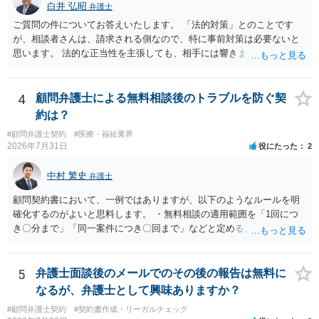
白井 弘昭
弁護士
ご質問の件についてお答えいたします。 「法的対策」とのことです
が、相談者さんは、請求される側なので、特に事前対策は必要ないと
思います。 法的な正当性を主張しても、相手には響きません。そもそ
も、法的正当性が薄いことは相手も分かっていますので。 相手方が法
的手段として裁判（おそらく少額訴訟）をするかどうかの問題ですの
で、訴訟を提起してきたら粛々と対応することになります。 少額訴訟
4
顧問弁護士による無料相談後のトラブルを防ぐ契
は、１人（１社）年間１０回までしかできないので、こちらが毅然と
約は？
支払いを拒否すれば、少額訴訟を提起する可能性は、低いものと思わ
#顧問弁護士契約
#医療・福祉業界
れます。 ただ、裁判を東京などの遠隔地で起こされますと、対応する
2026年7月31日
役にたった
2
だけで費用がかかりますので、難しいところです。 当事者での対応で
すと、押し負けて支払うかもと考えますので、弁護士に依頼するなど
中村 繁史
弁護士
して対応をすれば、より裁判をしてくる可能性は減りますが、当然費
用がかかります。 毅然と拒否して後は裁判するならしてくださいの対
顧問契約書において、一例ではありますが、以下のようなルールを明
応、弁護士に依頼して同様の対応、裁判してきたら、従業員にて粛々
確化するのがよいと思料します。 ・無料相談の適用範囲を「1回につ
と対応のどれかを選択することになります。 以上、ご参考まで。
き〇分まで」「同一案件につき〇回まで」などと定める。 ・無料相談
の範囲を超える継続的な質疑応答やメール対応は原則として受け付け
ず、継続して対応する場合は「個別受任（有料契約）」が必要であ
る。 ・無料相談から個別の事件処理へ移行する場合は、弁護士と従業
5
弁護士面談後のメールでのその後の報告は無料に
員との間で必ず個別の委任契約書を締結し、着手金や報酬等の費用体
なるが、弁護士として興味ありますか？
系を事前に明示する手続を義務付ける。 相談料が無料であっても、法
#顧問弁護士契約
#契約書作成・リーガルチェック
律相談という法的サービスを提供する以上、弁護士は善良な管理者の