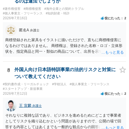
るのは違法でしょうか
#著作権侵害
#商標権侵害
#海外企業との契約トラブル
#個人事業主・フリーランス
#知的財産・特許
2026年7月16日
役にたった
2
匿名A
弁護士
商標登録された家具をイラストに描いただけで、直ちに商標権侵害に
なるわけではありません。 商標権は、登録された名称・ロゴ・立体形
状を、指定商品と同一・類似の商品について、出所を示す表示として
使用した場合に問題となります。したがって、家具を作品の題材とし
て描くにとどまる場合は、通常、商標権侵害にはなりにくいと考えら
れます。 ただし、家具名や特徴的な形状を商品名・広告に大きく表示
8
外国人向け日本語特訓事業の法的リスクと対策に
し、公式商品やライセンス商品と誤認させる販売方法であれば、商標
ついて教えてください
権や不正競争防止法上の問題が生じ得ます。家具のデザインに著作権
#契約書作成・リーガルチェック
#学校法人
#個人事業主・フリーランス
が認められる場合は、著作権も別途問題となります。 無料のSNS投稿
#スタートアップ・新規事業
やプレゼントでも、著作権侵害は成立し得ます。商標権については、
2026年7月12日
役にたった
2
有料か無料かよりも、商標として使用しているかが重要です。 また、
日本の商標権は原則として日本国内にのみ効力を持ちます。外国で販
王 宣麟
弁護士
売する場合は、販売国の商標・意匠等を確認する必要があります。 他
の作家の例は、許諾を得ている、権利が消滅している、侵害に当たら
それなりに複雑な話であり、ビジネスを進めるためにどこまで事業者
ない、又は単に権利行使されていないなど、様々な可能性がありま
としてリスクを織り込むかという問題がありますので、公開の場で回
す。他人が販売していることだけでは、適法とは判断できません。
答する内容としてはあくまでも一般的な観点からの回答になります