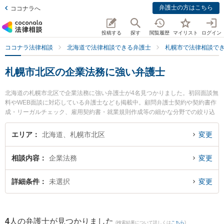
弁護士の方はこちら
ココナラへ
投稿する
探す
閲覧履歴
マイリスト
ログイン
ココナラ法律相談
北海道で法律相談できる弁護士
札幌市で法律相談で
札幌市北区の企業法務に強い弁護士
北海道の札幌市北区で企業法務に強い弁護士が4名見つかりました。初回面談無
料やWEB面談に対応している弁護士なども掲載中。顧問弁護士契約や契約書作
成・リーガルチェック、雇用契約書・就業規則作成等の細かな分野での絞り込
み検索もでき便利です。特に弁護士法人ALG＆Associates 札幌法律事務所の川
上 満里奈弁護士や札幌北商標法律事務所の川上 大雅弁護士、札幌北部法律事務
エリア
北海道、札幌市北区
変更
所の今橋 直弁護士のプロフィール情報や弁護士費用、強みなどが注目されてい
ます。『札幌市北区で土日や夜間に発生した企業法務のトラブルを今すぐに弁
相談内容
企業法務
変更
護士に相談したい』『企業法務のトラブル解決の実績豊富な近くの弁護士を検
索したい』『初回相談無料で企業法務を法律相談できる札幌市北区内の弁護士
に相談予約したい』などでお困りの相談者さんにおすすめです。
詳細条件
未選択
変更
4
人の弁護士が見つかりました
(検索結果について詳しくは
こちら
)