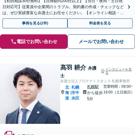
【初回相談30分無料】【法律顧問200社以上】【当日・夜間・土日祝
日対応可】従業員や企業間のトラブル、契約書の作成・チェックなど
は、ぜひ実績豊富な弁護士にお任せください。【オンライン相談・電
子契約に対応】
事例を見る(2件)
料金表を見る
電話でお問い合わせ
メールでお問い合わせ
髙羽 耕介
弁護
インタビューを見
る
士
弁護士法人プロテクトスタンス 札幌事務所
札幌駅
営業時間：09:00~
北
札幌
19:00（土日祝日）
海
市中
から徒歩
|
道
央区
5分