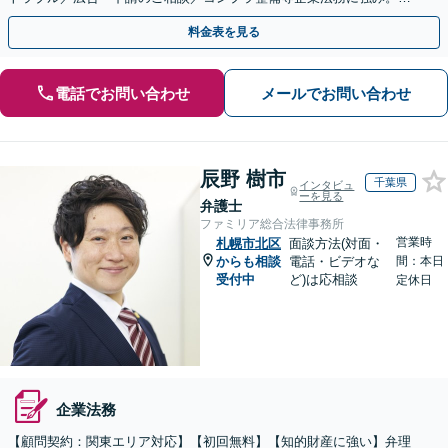
式の相続／誹謗中傷対策／不動産問題まで幅広く対応！
料金表を見る
電話でお問い合わせ
メールでお問い合わせ
辰野 樹市
千葉県
インタビュ
ーを見る
弁護士
ファミリア総合法律事務所
営業時
札幌市北区
面談方法(対面・
からも相談
電話・ビデオな
間：本日
受付中
ど)は応相談
定休日
企業法務
【顧問契約：関東エリア対応】【初回無料】【知的財産に強い】弁理