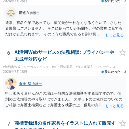
2026年7月26日
役にたった
2
注意をもって対応する義務（善管注意義務）を負うものと思料しま
す。したがって、著しく不誠実な対応、放置、あるいは誤った不当な
匿名A
弁護士
回答を繰り返したような場合には、弁護士法上の誠実義務違反や品位
保持違反（弁護士法56条1項）として、弁護士会の懲戒対象となり得る
通常、有名企業であっても、顧問先が一社なくなるくらいで、さした
との理解でよいと考えます。 新たな法律事務所を探す手段について
る影響はございません。 そこに使っていた時間を、他の業務に充てる
は、このウェブサイトで探す方法のほか、弁護士会や法律事務所に直
だけかと思われます。 そのような職業であると割り切ってご相談され
接問い合わせをする方法もあり得ると存じます。
た方が、かえって良い弁護士に巡り会えるのではないかと思います。
相談者様のご意見が反映されることを、お祈りしております。
6
AI活用Webサービスの法務相談: プライバシーや
未成年対応など
#契約書作成・リーガルチェック
#IT・通信業界
#個人事業主・フリーランス
2026年7月18日
役にたった
2
倉田 勲
弁護士
申し訳ありませんがこの場は一般的な法律相談をする場ですので、個
別のご依頼等のやり取りはできません。 スポットのご依頼についての
ご相談は弁護士検索などで弁護士を検索の上、個別の弁護士にご連絡
ください。
7
商標登録済の名作家具をイラストに入れて販売す