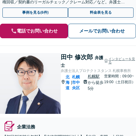
権回収／契約書のリーガルチェック／クレーム対応／など。弁護士相
談が初めての企業様へも全力で対応します！
事例を見る(6件)
料金表を見る
電話でお問い合わせ
メールでお問い合わせ
田中 修次郎
弁護
インタビューを見
る
士
弁護士法人プロテクトスタンス 札幌事務所
札幌駅
営業時間：09:00~
北
札幌
19:00（土日祝日）
海
市中
から徒歩
|
道
央区
5分
企業法務