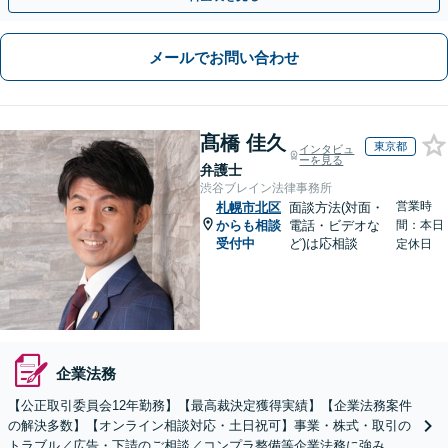
メールでお問い合わせ
髙橋 佳久
東京都
インタビュ
ーを見る
弁護士
渋谷ブレイン法律事務所
営業時
札幌市北区
面談方法(対面・
からも相談
電話・ビデオな
間：本日
受付中
ど)は応相談
定休日
企業法務
【公正取引委員会12年勤務】【最高裁決定獲得実績】【企業法務案件
の解決多数】【オンライン相談対応・土日祝可】事業・株式・取引の
トラブル／広告・下請のご相談／コンプラ整備等企業法務に強み。株