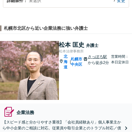
詳細条件
未選択
変更
札幌市北区から近い企業法務に強い弁護士
松本 匡史
弁護士
松本法律事務所
北
さっぽろ駅
営業時間：
札幌市
海
|
本日定休日
から徒歩2分
中央区
道
企業法務
【スピード感と分かりやすさ重視】「会社員経験あり」個人事業主か
ら中小企業のご相談に対応。従業員や取引企業とのトラブル対応／債