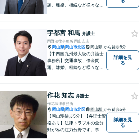
る
題、離婚、相続など様々な問
題について、「何度でも無
料」の相談を行っています！
まずはお気軽にご相談くださ
宇都宮 和馬
い！
弁護士
岡野法律事務所 岡山支店
岡山県
岡山市北区
岡山駅
から徒歩8分
|
【中四国九州最大級の弁護士
詳細を見
事務所】交通事故、借金問
る
題、離婚、相続など様々な問
題について、「何度でも無
料」の相談を行っています！
まずはお気軽にご相談くださ
作花 知志
い！
弁護士
作花法律事務所
岡山県
岡山市北区
岡山駅
から徒歩5分
|
【岡山駅徒歩5分】【弁理士資
詳細を見
格あり】法律トラブルの全分
る
野が私の注力分野です。事務
所の理念は、ご相談の後には