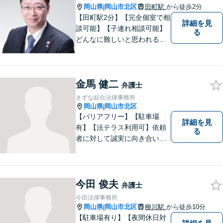
応」を実現します！
岡山県
岡山市北区
田町駅
から徒歩2分
|
【田町駅2分】【完全個室で相
詳細を見
談可能】【子連れ相談可能】
る
どんなに難しいと思われる案
件でも、あきらめずに解決策
を探していきたいと考えてい
ます。トラブルに巻き込まれ
金馬 健二
ている皆さまの現状を良い方
弁護士
向に変化させることができる
きずな綜合法律事務所
ように全力を尽くします。
岡山県
岡山市北区
|
【バリアフリー】【駐車場
詳細を見
有】【法テラス利用可】依頼
る
者に対して誠実に向き合い、
寄り添うことを心がけており
ます。 どんなときでもすぐに
案件に取り掛かることができ
るように準備していますので
今田 俊夫
弁護士
お気軽にご相談ください。
今田法律事務所
岡山県
岡山市北区
柳川駅
から徒歩10分
|
【駐車場有り】【夜間休日対