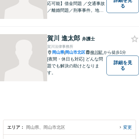
詳細を見
応可能】借金問題 ／交通事故
る
／離婚問題／刑事事件。地域
の方々に親身に寄り添える弁
護士を目指して日々の業務に
取り組んでおりますのでお気
賀川 進太郎
軽にご相談ください。
弁護士
賀川法律事務所
岡山県
岡山市北区
柳川駅
から徒歩1分
|
[夜間・休日も対応] どんな問
詳細を見
題でも解決の助けとなりま
る
す。
エリア
岡山県、岡山市北区
変更