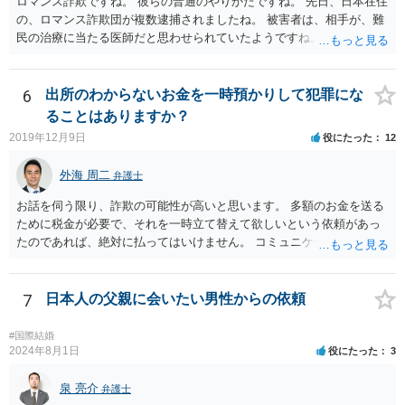
ロマンス詐欺ですね。 彼らの普通のやりかたですね。 先日、日本在住
の、ロマンス詐欺団が複数逮捕されましたね。 被害者は、相手が、難
民の治療に当たる医師だと思わせられていたようですね。
6
出所のわからないお金を一時預かりして犯罪にな
ることはありますか？
2019年12月9日
役にたった
12
外海 周二
弁護士
お話を伺う限り、詐欺の可能性が高いと思います。 多額のお金を送る
ために税金が必要で、それを一時立て替えて欲しいという依頼があっ
たのであれば、絶対に払ってはいけません。 コミュニケーションサイ
トで知り合っただけの人に多額をお金を預けようとする人はいませ
ん。 預かって欲しいお金を送るなどというのは虚言であり、単にあな
たから金銭を詐取しようとしている可能性が高いです。 間に合えばよ
7
日本人の父親に会いたい男性からの依頼
いのですが、くれぐれもお金を送らないようにしてください。
#国際結婚
2024年8月1日
役にたった
3
泉 亮介
弁護士