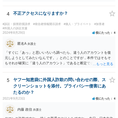
の状況であれば「いいえ」と回答するのがセオリーかと思います。
4
不正アクセスになりますか？
#訴訟・損害賠償請求
#発信者情報開示請求
#個人・プライベート
#加害者
#外国人の訴訟支援
2024年8月29日
役にたった
4
匿名A
弁護士
「すぐに「あっ」と思いいろいろ調べたら、違う人のアカウントを復
元しようとしてみたいなんです。」とのことですが，本件ではそもそ
もそれが確実に「違う人のアカウント」であると断定できていません
し，仮にそのアドレスが実在したとしても不正アクセスの故意が観念
できません。余計な心配でしょう。
5
ヤフー知恵袋に外国人詐欺の問い合わせの際、ス
クリーンショットを添付。プライバシー侵害にあ
たるのか？
2021年9月23日
役にたった
4
内藤 政信
弁護士