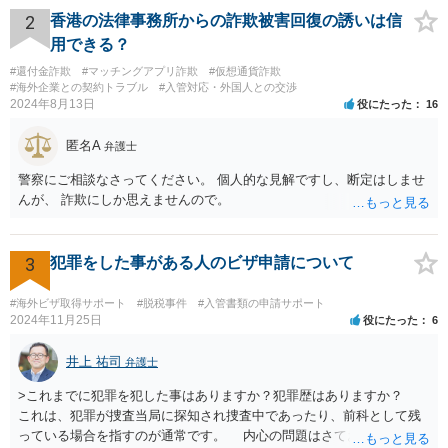
約が有効かどうかは、ライセンスされた権利の種類（著作権、商標
2
香港の法律事務所からの詐欺被害回復の誘いは信
権、特許権など）や契約の時期などを見て判断する必要があります。
用できる？
いずれにせよ具体的事情が分からないと確定的な回答は難しいと思わ
#還付金詐欺
#マッチングアプリ詐欺
#仮想通貨詐欺
れますので、弁護士に直接相談されることをお勧めします。
#海外企業との契約トラブル
#入管対応・外国人との交渉
2024年8月13日
役にたった
16
匿名A
弁護士
警察にご相談なさってください。 個人的な見解ですし、断定はしませ
んが、 詐欺にしか思えませんので。
3
犯罪をした事がある人のビザ申請について
#海外ビザ取得サポート
#脱税事件
#入管書類の申請サポート
2024年11月25日
役にたった
6
井上 祐司
弁護士
>これまでに犯罪を犯した事はありますか？犯罪歴はありますか？
これは、犯罪が捜査当局に探知され捜査中であったり、前科として残
っている場合を指すのが通常です。 内心の問題はさておき、ご質問