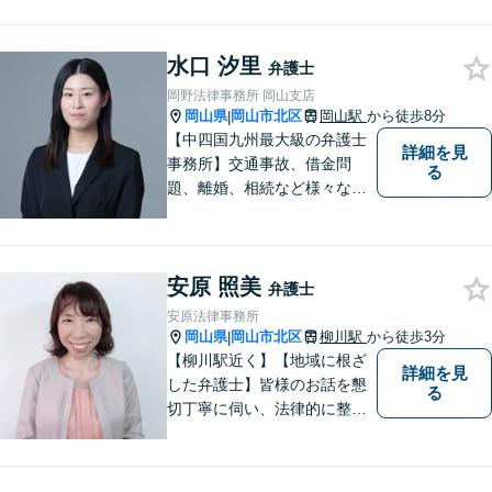
心の中に花が咲いたようにな
っていただけること。【法テ
水口 汐里
ラス対応】【後払い対応】
弁護士
【日弁連国際人権問題委員会
岡野法律事務所 岡山支店
所属】お困りの方は、お気軽
岡山県
岡山市北区
岡山駅
から徒歩8分
|
にご相談下さい。
【中四国九州最大級の弁護士
詳細を見
事務所】交通事故、借金問
る
題、離婚、相続など様々な問
題について、「何度でも無
料」の相談を行っています！
まずはお気軽にご相談くださ
安原 照美
い！
弁護士
安原法律事務所
岡山県
岡山市北区
柳川駅
から徒歩3分
|
【柳川駅近く】【地域に根ざ
詳細を見
した弁護士】皆様のお話を懇
る
切丁寧に伺い、法律的に整理
して、わかりやすい言葉でご
説明いたします。【24時間予
約受付可】皆様方のお悩みが