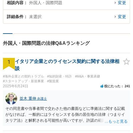
相談内容
外国人・国際問題
変更
詳細条件
未選択
変更
外国人・国際問題の法律Q&Aランキング
1
イタリア企業とのライセンス契約に関する法律相
談
#海外企業との契約トラブル
#知的財産・特許
#M&A・事業承継
#スタートアップ・新規事業
#製造業
2025年6月24日
役にたった
241
並木 重伸
弁護士
その同意書や当事者間で交わさた他の書面などに準拠法に関する記載
がなければ、一般的にはライセンスする側の居住地の法律（つまりイ
タリア法）と解釈される可能性が高いですが、許諾の範囲が日本国内
に限定されているなどの事情がある場合には、日本法となる可能性も
あります。 なお、仮に日本法になるとしても、新しい会社との間で契