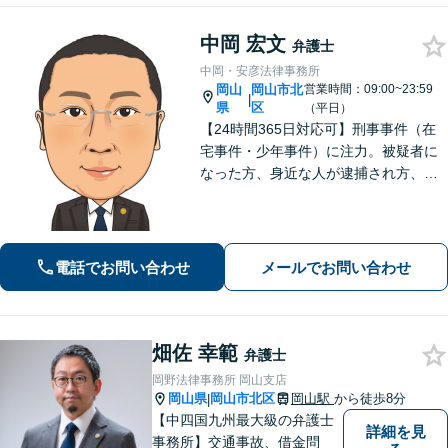
中岡 宏文
弁護士
中岡・安彦法律事務所
岡山
岡山市北
営業時間：09:00~23:59
|
県
区
（平日）
【24時間365日対応可】刑事事件（在
宅事件・少年事件）に注力。被疑者に
なった方、身近な人が逮捕され方、す
ぐにご相談ください。刑事事件はスピ
ード勝負、初回の接見は即時駆けつけ
ます。事件解決後のアフターケアもい
たします。
電話でお問い合わせ
メールでお問い合わせ
畑佐 幸範
弁護士
岡野法律事務所 岡山支店
岡山県
岡山市北区
岡山駅
から徒歩8分
|
【中四国九州最大級の弁護士
詳細を見
事務所】交通事故、借金問