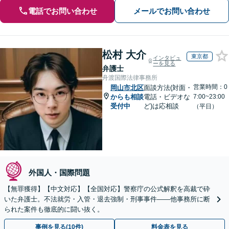
電話でお問い合わせ
メールでお問い合わせ
松村 大介
東京都
インタビュ
ーを見る
弁護士
舟渡国際法律事務所
営業時間：0
岡山市北区
面談方法(対面・
からも相談
電話・ビデオな
7:00~23:00
受付中
ど)は応相談
（平日）
外国人・国際問題
【無罪獲得】【中文対応】【全国対応】警察庁の公式解釈を高裁で砕
いた弁護士。不法就労・入管・退去強制・刑事事件——他事務所に断
られた案件も徹底的に闘い抜く。
事例を見る(10件)
料金表を見る