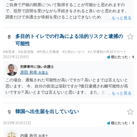
ご自身で戸籍の附票について取得することが可能かと思われますの
で、役所で説明を受けながら手続きをされると良いかと思われます。
調査だけで弁護士が依頼を受けることはできないため、父親に対して
何か請求がある場合は弁護士に依頼することを検討されても良いでし
ょう。
8
多目的トイレでの行為による法的リスクと逮捕の
可能性
#加害者
#在留資格
#外国人労働者
#公然わいせつ
#入管書類の申請サポート
2021年12月8日
役にたった
4
刑事事件に強い弁護士
原田 和幸
弁護士
この場合、通報された可能性が高いですか? 高いとまでは言えないと
思います。 今、自分の状況は深刻ですか?後日逮捕され離可能性が高
いですか? 高いとまでは言えないと思います。 また、どんな犯罪をし
てしまいしまったでしょうか? 考えられるとすれば、建造物侵入罪あ
たりでしょうか。
9
韓国へ出生届を出していない
2019年10月22日
役にたった
3
内藤 政信
弁護士