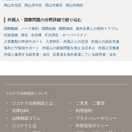
岡山市北区
岡山市中区
岡山市東区
岡山市南区
外国人・国際問題の分野詳細で絞り込む
国際離婚
ハーグ条約
国際結婚
国際相続
海外企業との契約トラブル
在留資格
帰化
永住権
不法滞在・オーバーステイ
入管書類の申請サポート
入管対応・外国人との交渉
外国人の訴訟支援
海外ビザ取得サポート
外国人の家族問題を抱える日本人
外国人労働者
外国人雇用する経営者・会社
従業員を海外派遣している経営者・会社
ココナラ法律相談について
ココナラ法律相談とは
ご意見・ご要望
法律Q&A
利用規約
法律相談コラム
プライバシーポリシー
ココナラとは
外部送信ポリシー