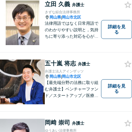
立田 久義
少しでも解決されますよう，
弁護士
誠心誠意努力いたす所存で
きずな綜合法律事務所
す。皆様方のご来所をお待ち
岡山県
岡山市北区
|
しております。
法律用語ではなく日常用語で
詳細を見
のわかりやすい説明と，気持
る
ちに寄り添った対応を心がけ
ています。
五十嵐 将志
弁護士
弁護士法人アインザッツ
岡山県
岡山市北区
|
【最先端分野の法務に取り組
詳細を見
む弁護士】ベンチャーファン
る
ド／スタートアップ／医療介
護／リーガルテックetc...移り
変わる時代のニーズに応えら
れるよう、専門性の高い分野
に積極的に取り組みます。少
岡﨑 崇司
弁護士
数の案件に集中し、「迅速対
ゆうあい法律事務所