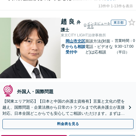
13件中 1-13件を表示
趙 良
弁
東京都
インタビューを
見る
護士
東京CITY LIGHT法律事務所
営業時間：0
岡山市北区
面談方法(対面・
からも相談
電話・ビデオな
9:30~17:00
受付中
ど)は応相談
（平日）
外国人・国際問題
【関東エリア対応】【日本と中国の弁護士資格有】言葉と文化の壁を
越え、国際問題・企業法務から日常のトラブルまで代表弁護士が直接
対応。日本全国どこからでも安心してご相談いただけます。まずは一
歩を踏み出してみませんか。【初回相談無料】
料金表を見る