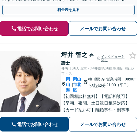
やかな連絡と粘り強い交渉を徹底【休日・夜間相談可】
料金表を見る
電話でお問い合わせ
メールでお問い合わせ
坪井 智之
弁
インタビューを
見る
護士
弁護士法人山本・坪井綜合法律事務所 岡山オ
フィス
岡
岡山
柳川駅
か
営業時間：08:00~
山
市北
|
21:00（平日）
ら徒歩2分
県
区
【初回相談料無料】【電話相談可】
【早朝、夜間、土日祝日相談対応】
【カード払い可】離婚事件・刑事事
件・交通事故の専門弁護士があなたの
お悩みを解決いたします。一人で悩ま
電話でお問い合わせ
メールでお問い合わせ
ずに新たな一歩をわたしたちと。