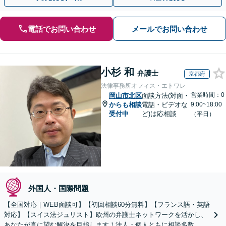
電話でお問い合わせ
メールでお問い合わせ
小杉 和
弁護士
京都府
法律事務所オフィス・エトワレ
営業時間：0
岡山市北区
面談方法(対面・
からも相談
電話・ビデオな
9:00~18:00
受付中
ど)は応相談
（平日）
外国人・国際問題
【全国対応｜WEB面談可】【初回相談60分無料】【フランス語・英語
対応】【スイス法ジュリスト】欧州の弁護士ネットワークを活かし、
あなたが真に望む解決を目指します！法人・個人ともに相談多数。細