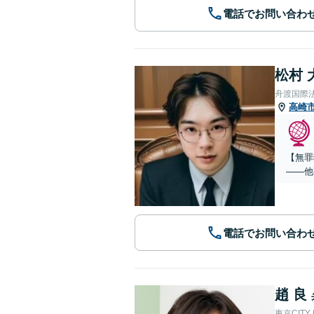
電話でお問い合わ
松村 
舟渡国際
高崎
【無罪
——他
電話でお問い合わ
趙 良
東京CITY