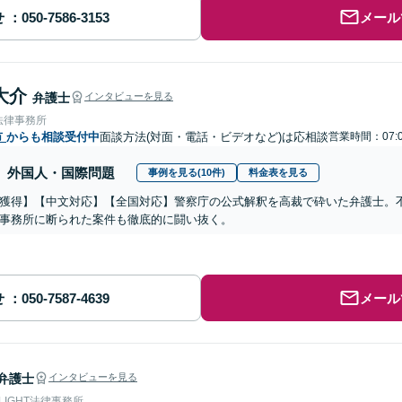
せ
メール
大介
弁護士
インタビューを見る
法律事務所
市
からも相談受付中
面談方法(対面・電話・ビデオなど)は応相談
営業時間：07:0
外国人・国際問題
事例を見る(10件)
料金表を見る
獲得】【中文対応】【全国対応】警察庁の公式解釈を高裁で砕いた弁護士。
事務所に断られた案件も徹底的に闘い抜く。
せ
メール
弁護士
インタビューを見る
 LIGHT法律事務所