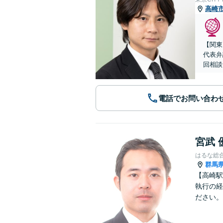
高崎
【関東
代表弁
回相談
電話でお問い合わ
宮武 
はるな総
群馬
【高崎駅
執行の経
ださい。