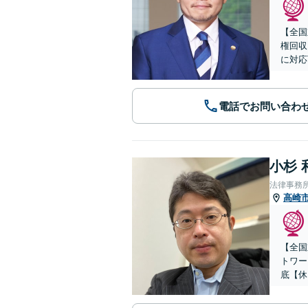
【全国
権回収
に対応
電話でお問い合わ
小杉 
法律事務
高崎
【全国
トワー
底【休