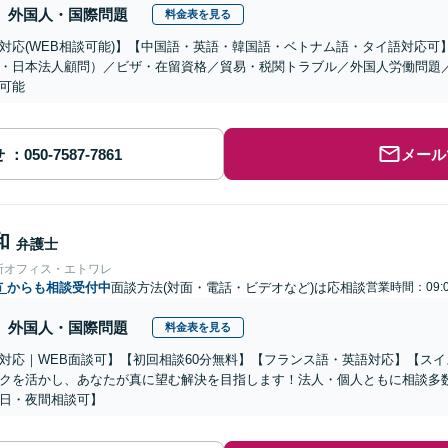
外国人・国際問題
料金表を見る
対応(WEB相談可能)】【中国語・英語・韓国語・ベトナム語・タイ語対応可
・日本法人顧問）／ビザ・在留資格／貿易・税関トラブル／外国人労働問題
可能
せ
メール
和
弁護士
所オフィス・エトワレ
市
からも相談受付中
面談方法(対面・電話・ビデオなど)は応相談
営業時間：09:0
外国人・国際問題
料金表を見る
対応｜WEB面談可】【初回相談60分無料】【フランス語・英語対応】【ス
クを活かし、あなたが真に望む解決を目指します！法人・個人ともに相談多
日・夜間相談可】