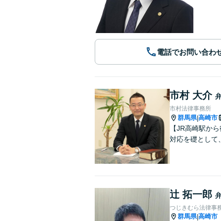
電話でお問い合わ
市村 大介
市村法律事務所
群馬県
高崎市
|
【JR高崎駅か
対応を礎として
辻 拓一郎
つじきむら法律事
群馬県
高崎市
|