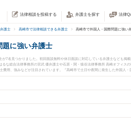
法律相談を投稿する
弁護士を探す
法律Q
弁護士
高崎市で法律相談できる弁護士
高崎市で外国人・国際問題に強い
問題に強い弁護士
士が7名見つかりました。初回面談無料や休日面談に対応している弁護士なども掲
はるな総合法律事務所の宮武 優弁護士や石原・関・猿谷法律事務所 高崎オフィスの
護士費用、強みなどが注目されています。『高崎市で土日や夜間に発生した外国人・
績豊富な近くの弁護士を検索したい』『初回相談無料で外国人・国際問題を法律相