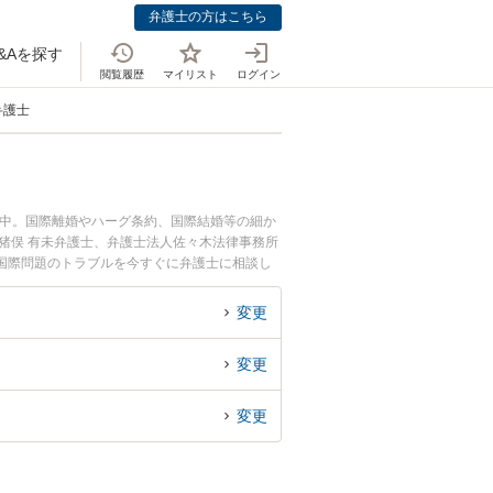
弁護士の方はこちら
&Aを探す
閲覧履歴
マイリスト
ログイン
弁護士
載中。国際離婚やハーグ条約、国際結婚等の細か
猪俣 有未弁護士、弁護士法人佐々木法律事務所
国際問題のトラブルを今すぐに弁護士に相談し
談できる高崎市内の弁護士に相談予約したい』な
変更
変更
変更