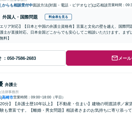
市
からも相談受付中
面談方法(対面・電話・ビデオなど)は応相談
営業時間：09:3
外国人・国際問題
料金表を見る
エリア対応】【日本と中国の弁護士資格有】言葉と文化の壁を越え、国際問
護士が直接対応。日本全国どこからでも安心してご相談いただけます。まず
無料】
せ
メール
優
弁護士
合法律事務所
県
高崎市
営業時間：09:00~18:00（平日）
|
20分】【弁護士歴10年以上】【不動産・住まい】建物の明渡請求／家
験も豊富です。【離婚・男女問題】相談者さまのお気持ちに寄り添って