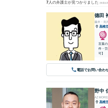
7
人の弁護士が見つかりました
(検索結
德田 
藤井・滝
高崎
言葉の
件・労
可】
電話でお問い合わ
野中 
AZ MO
高崎