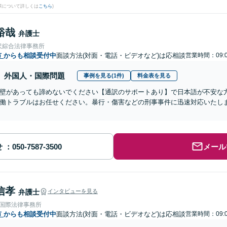
果について詳しくは
こちら
)
裕哉
弁護士
沢綜合法律事務所
市
からも相談受付中
面談方法(対面・電話・ビデオなど)は応相談
営業時間：09:0
外国人・国際問題
事例を見る(1件)
料金表を見る
壁があっても諦めないでください【通訳のサポートあり】で日本語が不安な
働トラブルはお任せください。暴行・傷害などの刑事事件に迅速対応いたし
せ
メール
信孝
弁護士
インタビューを見る
RE国際法律事務所
市
からも相談受付中
面談方法(対面・電話・ビデオなど)は応相談
営業時間：09:0