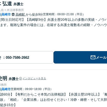
 弘道
弁護士
人佐々木法律事務所
県
高崎市
高崎駅
から徒歩9分
営業時間：09:00~21:00（平日）
|
夜間/土日対応可】【高崎駅9分】弁護士歴20年以上の多数の実績・ノ
ます。複雑な案件の場合には、在籍する弁護士複数名の経験・ノウハウ
せ
メール
史明
弁護士
インタビューを見る
事務所
県
高崎市
営業時間：09:00~18:00（平日）
|
談60分】【有料だからこそ本気の法律相談】【弁護士歴10年以上】「
故」「相続」「企業法務」はお任せください！冷静・緻密・そして大胆
徒歩15分】