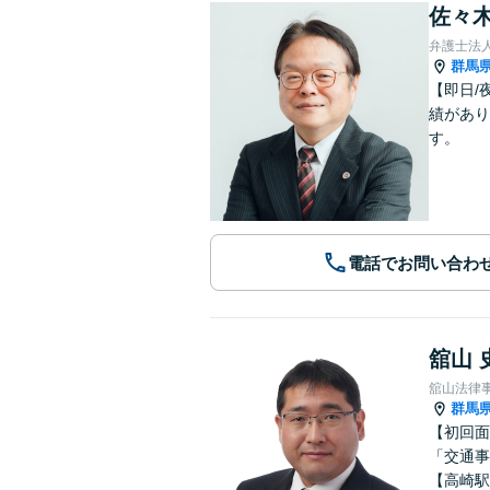
佐々木
弁護士法
群馬
【即日/
績があり
す。
電話でお問い合わ
舘山 
舘山法律
群馬
【初回面
「交通事
【高崎駅